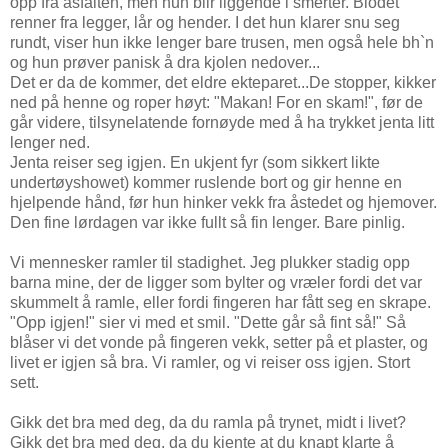
opp fra asfalten, men hun blir liggende i smerter. Blodet
renner fra legger, lår og hender. I det hun klarer snu seg
rundt, viser hun ikke lenger bare trusen, men også hele bh`n
og hun prøver panisk å dra kjolen nedover...
Det er da de kommer, det eldre ekteparet...De stopper, kikker
ned på henne og roper høyt: "Makan! For en skam!", før de
går videre, tilsynelatende fornøyde med å ha trykket jenta litt
lenger ned.
Jenta reiser seg igjen. En ukjent fyr (som sikkert likte
undertøyshowet) kommer ruslende bort og gir henne en
hjelpende hånd, før hun hinker vekk fra åstedet og hjemover.
Den fine lørdagen var ikke fullt så fin lenger. Bare pinlig.
Vi mennesker ramler til stadighet. Jeg plukker stadig opp
barna mine, der de ligger som bylter og vræler fordi det var
skummelt å ramle, eller fordi fingeren har fått seg en skrape.
"Opp igjen!" sier vi med et smil. "Dette går så fint så!" Så
blåser vi det vonde på fingeren vekk, setter på et plaster, og
livet er igjen så bra. Vi ramler, og vi reiser oss igjen. Stort
sett.
Gikk det bra med deg, da du ramla på trynet, midt i livet?
Gikk det bra med deg, da du kjente at du knapt klarte å