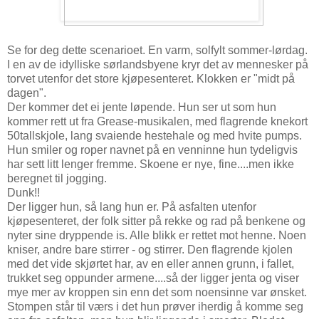
Se for deg dette scenarioet. En varm, solfylt sommer-lørdag.
I en av de idylliske sørlandsbyene kryr det av mennesker på
torvet utenfor det store kjøpesenteret. Klokken er "midt på
dagen".
Der kommer det ei jente løpende. Hun ser ut som hun
kommer rett ut fra Grease-musikalen, med flagrende knekort
50tallskjole, lang svaiende hestehale og med hvite pumps.
Hun smiler og roper navnet på en venninne hun tydeligvis
har sett litt lenger fremme. Skoene er nye, fine....men ikke
beregnet til jogging.
Dunk!!
Der ligger hun, så lang hun er. På asfalten utenfor
kjøpesenteret, der folk sitter på rekke og rad på benkene og
nyter sine dryppende is. Alle blikk er rettet mot henne. Noen
kniser, andre bare stirrer - og stirrer. Den flagrende kjolen
med det vide skjørtet har, av en eller annen grunn, i fallet,
trukket seg oppunder armene....så der ligger jenta og viser
mye mer av kroppen sin enn det som noensinne var ønsket.
Stompen står til værs i det hun prøver iherdig å komme seg