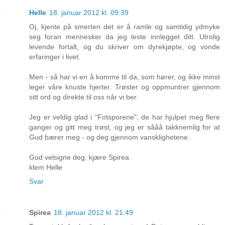
Helle
18. januar 2012 kl. 09:39
Oj, kjente på smerten det er å ramle og samtidig ydmyke
seg foran mennesker da jeg leste innlegget ditt. Utrolig
levende fortalt, og du skriver om dyrekjøpte, og vonde
erfaringer i livet.
Men - så har vi en å komme til da, som hører, og ikke minst
leger våre knuste hjerter. Trøster og oppmuntrer gjennom
sitt ord og direkte til oss når vi ber.
Jeg er veldig glad i "Fotsporene", de har hjulpet meg flere
ganger og gitt meg trøst, og jeg er sååå takknemlig for at
Gud bærer meg - og deg gjennom vansklighetene.
Gud velsigne deg, kjære Spirea.
klem Helle
Svar
Spirea
18. januar 2012 kl. 21:49