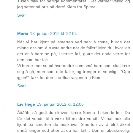
Tusen takk for herlige kommentarer! Det varmer veldig og
jeg setter så pris på dere! Klem fra Spirea
Svar
Maria
18. januar 2012 kl. 22:04
Når vi har kjent på smerten ved selv å tryne, burde det
minne oss om å trøste andre når de faller! Men du, hvor lett
det er å bare se på, i verste fall, gjøre det enda verre for
den som har falt..
Vi burde mer se på hverandre som små barn som skal lære
seg å gå, men som ofte faller, og trenger et vennlig : "Opp
igjen!" Takk for den fine illustrasjonen :) Klem
Svar
Liv Hege
19. januar 2012 kl. 12:06
Ååååh, så godt du skriver, kjære Spirea. Lekende lett. Du
får det vonde til å virke litt mindre vondt...Vi har nok alle
kjent på smerten du beskriver. Smerten av å bli tråkket
ennå lenger ned etter at du har falt... Den er ubeskrivelig.