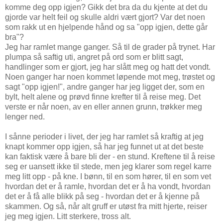
komme deg opp igjen? Gikk det bra da du kjente at det du
gjorde var helt feil og skulle aldri vært gjort? Var det noen
som rakk ut en hjelpende hånd og sa "opp igjen, dette går
bra"?
Jeg har ramlet mange ganger. Så til de grader på trynet. Har
plumpa så saftig uti, angret på ord som er blitt sagt,
handlinger som er gjort, jeg har slått meg og hatt det vondt.
Noen ganger har noen kommet løpende mot meg, trøstet og
sagt "opp igjen!", andre ganger har jeg ligget der, som en
bylt, helt alene og prøvd finne krefter til å reise meg. Det
verste er når noen, av en eller annen grunn, trøkker meg
lenger ned.
I sånne perioder i livet, der jeg har ramlet så kraftig at jeg
knapt kommer opp igjen, så har jeg funnet ut at det beste
kan faktisk være å bare bli der - en stund. Kreftene til å reise
seg er uansett ikke til stede, men jeg klarer som regel karre
meg litt opp - på kne. I bønn, til en som hører, til en som vet
hvordan det er å ramle, hvordan det er å ha vondt, hvordan
det er å få alle blikk på seg - hvordan det er å kjenne på
skammen. Og så, når alt gruff er utøst fra mitt hjerte, reiser
jeg meg igjen. Litt sterkere, tross alt.