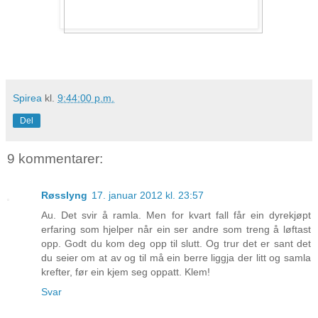
Spirea
kl.
9:44:00 p.m.
Del
9 kommentarer:
Røsslyng
17. januar 2012 kl. 23:57
Au. Det svir å ramla. Men for kvart fall får ein dyrekjøpt
erfaring som hjelper når ein ser andre som treng å løftast
opp. Godt du kom deg opp til slutt. Og trur det er sant det
du seier om at av og til må ein berre liggja der litt og samla
krefter, før ein kjem seg oppatt. Klem!
Svar