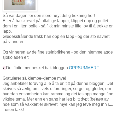
Så var dagen for den store høytidelig trekning her!
Etter å ha skrevet på uttallige lapper, klippet opp og puttet
dem i en liten bolle - så fikk min minste lille lov til å trekke en
lapp.
Gledesstrålende trakk han opp en lapp - og der sto navnet
på vinneren.
Og vinneren av de fine steinbrikkene - og den hjemmelagde
sjokoladen er:
Det flotte mennesket bak bloggen
OPPSUMMERT
♥
Gratulerer så kjempe-kjempe mye!
Jeg anbefaler forøvrig alle å ta en titt på denne bloggen. Det
skrives så ærlig om livets utfordringer, sorger og gleder, om
hvordan ensomheten kan ramme, og det tas opp mange fine,
viktige tema. Mer enn en gang har jeg blitt dypt (be)rørt av
noe som så vakkert er skrevet, mye kan jeg leve meg inn i....
Tusen takk!