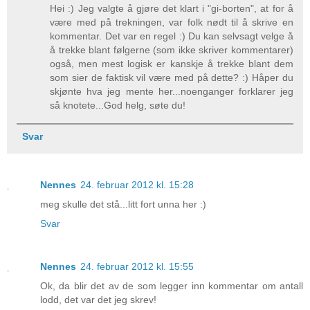
Hei :) Jeg valgte å gjøre det klart i "gi-borten", at for å
være med på trekningen, var folk nødt til å skrive en
kommentar. Det var en regel :) Du kan selvsagt velge å
å trekke blant følgerne (som ikke skriver kommentarer)
også, men mest logisk er kanskje å trekke blant dem
som sier de faktisk vil være med på dette? :) Håper du
skjønte hva jeg mente her...noenganger forklarer jeg
så knotete...God helg, søte du!
Svar
Nennes
24. februar 2012 kl. 15:28
meg skulle det stå...litt fort unna her :)
Svar
Nennes
24. februar 2012 kl. 15:55
Ok, da blir det av de som legger inn kommentar om antall
lodd, det var det jeg skrev!