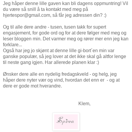
Jeg håper denne lille gaven kan bli dagens oppmuntring! Vil
du være så snill å ta kontakt med meg på
hjertespor@gmail.com, så får jeg adressen din? :)
Og til alle dere andre - tusen, tusen takk for supert
engasjement, for gode ord og for at dere følger med meg og
leser bloggen min. Det varmer meg og rører mer enn jeg kan
forklare...
Også har jeg jo skjønt at denne lille gi-bort´en min var
ganske populær, så jeg lover at det ikke skal gå altfor lenge
til neste gang igjen. Har allerede planen klar :)
Ønsker dere alle en nydelig fredagskveld - og helg, jeg
håper dere nyter vær og vind, hvordan det enn er - og at
dere er gode mot hverandre.
Klem,