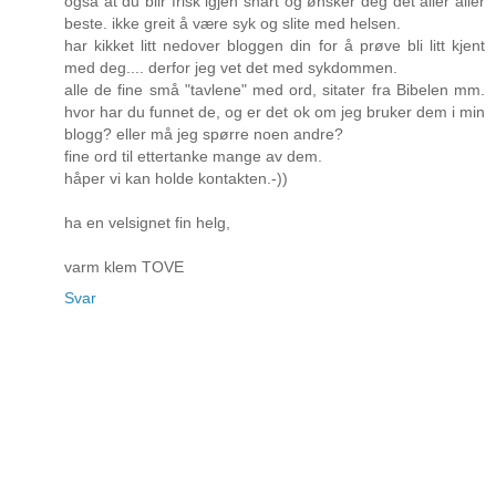
også at du blir frisk igjen snart og ønsker deg det aller aller
beste. ikke greit å være syk og slite med helsen.
har kikket litt nedover bloggen din for å prøve bli litt kjent
med deg.... derfor jeg vet det med sykdommen.
alle de fine små "tavlene" med ord, sitater fra Bibelen mm.
hvor har du funnet de, og er det ok om jeg bruker dem i min
blogg? eller må jeg spørre noen andre?
fine ord til ettertanke mange av dem.
håper vi kan holde kontakten.-))
ha en velsignet fin helg,
varm klem TOVE
Svar