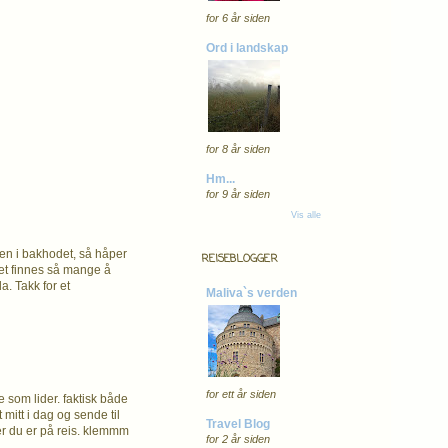
for 6 år siden
Ord i landskap
for 8 år siden
Hm...
for 9 år siden
Vis alle
iden i bakhodet, så håper
REISEBLOGGER
det finnes så mange å
a. Takk for et
Maliva`s verden
for ett år siden
e som lider. faktisk både
mitt i dag og sende til
Travel Blog
der du er på reis. klemmm
for 2 år siden