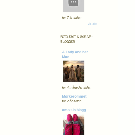
for 7 år siden
Vis alle
FOTO, DIKT & SKRIVE-
BLOGGER
A Lady and her
Mac
for 4 måneder siden
Mørkerommet
for 2 år siden
amo sin blogg