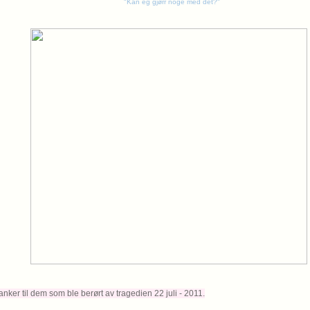
"Kan eg gjørr noge med det?"
tanker til dem som ble berørt av tragedien 22 juli - 2011.