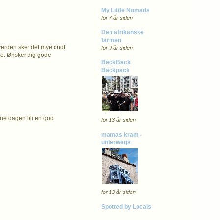
My Little Nomads
for 7 år siden
Den afrikanske
farmen
 verden sker det mye ondt
for 9 år siden
nke. Ønsker dig gode
BeckBack
Backpack
enne dagen bli en god
for 13 år siden
mamas kram -
unterwegs
for 13 år siden
Spotted by Locals