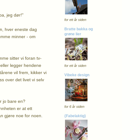
pa, jeg dør!"
for ett år siden
en, hver eneste dag
Bratte bakka og
grøne lier
usomme minner - om
me sitter vi foran tv-
 eller legger hendene
for ett år siden
rene vil frem, kikker vi
Vibeke design
s over det livet vi selv
r jo bare en?
for 6 år siden
nnheten er at ett
an gjøre noe for noen.
{Fabelaktig}