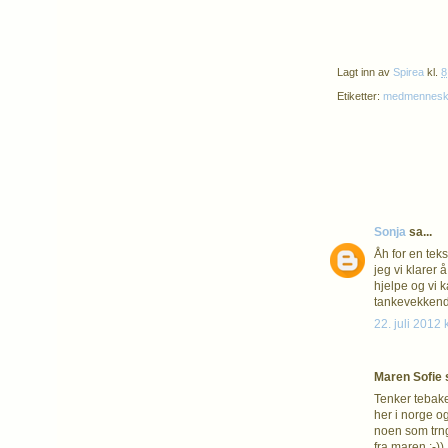
Lagt inn av
Spirea
kl.
8
Etiketter:
medmenneske
Sonja
sa...
Åh for en teks
jeg vi klarer
hjelpe og vi k
tankevekkende
22. juli 2012 
Maren Sofie s
Tenker tebake 
her i norge og
noen som trng
fra maren :-))