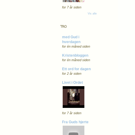
for 7 år siden
Vis alle
TRO
med Gud i
hverdagen
for én måned siden
Kristenbloggen
for én måned siden
Ett ord for dagen
for 2 år siden
Livet i Ordet
for 7 år siden
Fra Guds hjerte