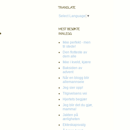
TRANSLATE
Select Language
▼
.
MEST BESØKTE
INNLEGG
Ikke perfekt - men
til stede!
Den flotteste av
dem alle
Ikke i kveld, kjære
Baksiden av
advent
Når en blogg blir
allemannseie
Jeg sier opp!
Tilgivelsens vei
Hjertets begjær
Jeg blir det du gjør,
mamma!
Jakten på
ærligheten
Ekteskapsvalg