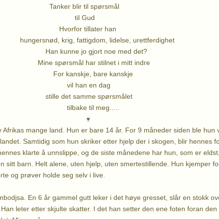
blir til spørsmål
l Gud
r tillater han
rig, fattigdom, lidelse, urettferdighet
e jo gjort noe med det?
mål har stilnet i mitt indre
skje, bare kanskje
han en dag
et samme spørsmålet
e til meg.....
♥
v Afrikas mange land. Hun er bare 14 år. For 9 måneder siden ble hun vo
andet. Samtidig som hun skriker etter hjelp der i skogen, blir hennes fo
ennes klarte å unnslippe, og de siste månedene har hun, som er eldst
un sitt barn. Helt alene, uten hjelp, uten smertestillende. Hun kjemper f
te og prøver holde seg selv i live.
mbodjsa. En 6 år gammel gutt leker i det høye gresset, slår en stokk o
 Han leter etter skjulte skatter. I det han setter den ene foten foran de