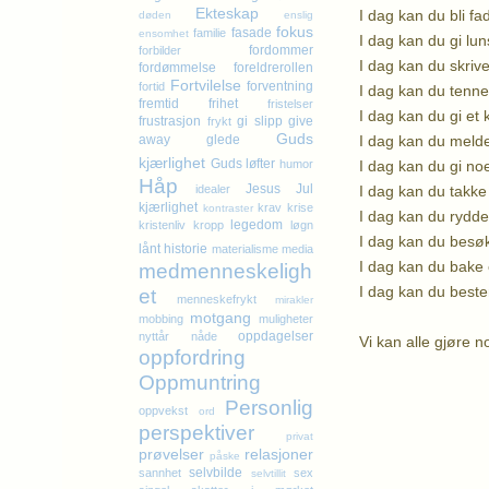
Ekteskap
I dag kan du bli f
døden
enslig
fokus
fasade
familie
ensomhet
I dag kan du gi lun
fordommer
forbilder
I dag kan du skrive
fordømmelse
foreldrerollen
Fortvilelse
forventning
fortid
I dag kan du tenne
fremtid
frihet
fristelser
I dag kan du gi et 
frustrasjon
gi slipp
give
frykt
Guds
I dag kan du melde 
away
glede
kjærlighet
Guds løfter
I dag kan du gi no
humor
Håp
Jesus
Jul
I dag kan du takke
idealer
kjærlighet
krav
krise
kontraster
I dag kan du rydde 
legedom
kristenliv
kropp
løgn
I dag kan du besø
lånt historie
materialisme
media
I dag kan du bake 
medmenneskeligh
I dag kan du beste
et
menneskefrykt
mirakler
motgang
mobbing
muligheter
oppdagelser
nyttår
nåde
Vi kan alle gjøre n
oppfordring
Oppmuntring
K
Personlig
oppvekst
ord
perspektiver
privat
prøvelser
relasjoner
påske
selvbilde
sannhet
sex
selvtillit