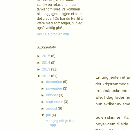
mennesker, litt om familien,
Tanker 
samliv og relasjoner - og
tanker om livet. Velkommen
ti
hit! Legg gjerne igjen et spor,
Hvorfo
det gleder! Og har du lyst til å
være med som følger, blir jeg
hungersnød, k
også veldig gla!
Han kunn
Vis hele profilen min
Mine spørs
For kan
BLOGGARKIV
vil 
►
2015
(8)
stille d
►
2014
(5)
tilbak
►
2013
(31)
▼
2012
(81)
En ung jente i et a
►
desember
(9)
det krigsrammede l
►
november
(3)
tre småsøsknene h
►
oktober
(3)
alle. I dag føder h
►
september
(3)
hun skriker av smer
►
august
(6)
▼
juli
(4)
Solen skinner i Ka
Men jeg når jo ikke
bøyer dem til side.
opp...