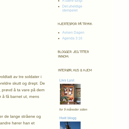
Å bære tungt
Det uheldige
stempelet
HJERTESPOR PÅ TRYKK
Avisen Dagen
Agenda 3:16
BLOGGER JEG TITTER
INNOM:
INTERIØR, HUS & HJEM
ldtatt av tre soldater i
Livs Lyst
reldre skutt og drept. De
, prøvd å ta vare på dem
or å få barnet ut, mens
for 9 måneder siden
ver de lange stråene og
Hwit blogg
n andre hører han et