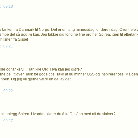
kl. 09:18
e tanker fra Danmark til Norge. Det er en tung minnesdag for dere i dag. Over hele
mpe det så godt vi kan. Jeg takker dig for dine fine ord her Spirea, igen til efterta
hilsner fra Sissel
kl. 09:21
stille og tankefull. Har ikke Ord. Hva kan jeg gjøre?
jerne be litt over. Takk for gode tips. Takk at du minner OSS og inspirerer oss. Må d
 noen. Og jeg vil gjerne være en del av det.
kl. 09:22
fint innlegg Spirea. Hvordan klarer du å treffe sånn med alt du skriver?
kl. 09:27