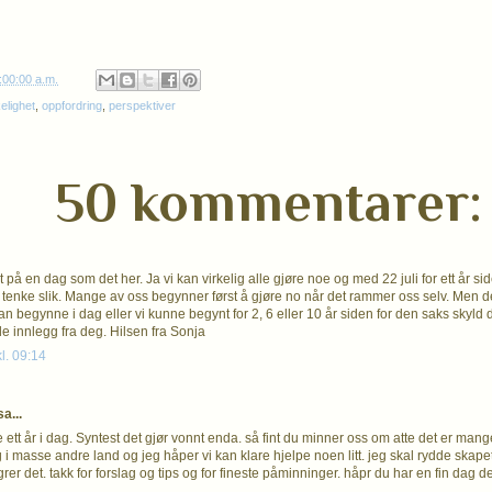
:00:00 a.m.
lighet
,
oppfordring
,
perspektiver
50 kommentarer:
t på en dag som det her. Ja vi kan virkelig alle gjøre noe og med 22 juli for ett år s
 å tenke slik. Mange av oss begynner først å gjøre no når det rammer oss selv. Men 
an begynne i dag eller vi kunne begynt for 2, 6 eller 10 år siden for den saks skyld d
 innlegg fra deg. Hilsen fra Sonja
kl. 09:14
a...
ett år i dag. Syntest det gjør vonnt enda. så fint du minner oss om atte det er mang
 i masse andre land og jeg håper vi kan klare hjelpe noen litt. jeg skal rydde skapet 
rer det. takk for forslag og tips og for fineste påminninger. håpr du har en fin dag 