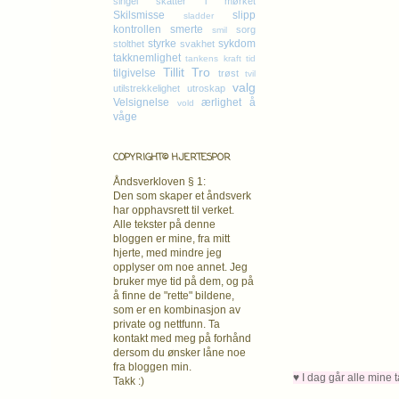
singel
skatter i mørket
Skilsmisse
slipp
sladder
kontrollen
smerte
sorg
smil
styrke
sykdom
stolthet
svakhet
takknemlighet
tankens kraft
tid
Tillit
Tro
tilgivelse
trøst
tvil
valg
utilstrekkelighet
utroskap
Velsignelse
ærlighet
å
vold
våge
COPYRIGHT© HJERTESPOR
Åndsverkloven § 1:
Den som skaper et åndsverk
har opphavsrett
til verket.
Alle tekster på denne
bloggen er mine, fra mitt
hjerte, med mindre jeg
opplyser om noe annet. Jeg
bruker mye tid på dem, og på
å finne de "rette" bildene,
som er en kombinasjon av
private og nettfunn. Ta
kontakt med meg på forhånd
dersom du ønsker låne noe
fra bloggen min.
♥ I dag går alle mine 
Takk :)