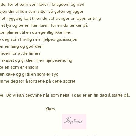
adder for et barn som lever i fattigdom og nød
sjen din til hun som sitter på gaten og tigger
 et hyggelig kort til en du vet trenger en oppmuntring
 et lys og be en liten bønn for en du tenker på
kompliment til en du egentlig ikke liker
deg som frivillig i en hjelpeorganisasjon
en en lang og god klem
 noen for at de finnes
skapet og gi klær til en hjelpesending
ke en som er ensom
en kake og gi til en som er syk
mme deg for å fortsette på dette sporet
oe. Og vi kan begynne når som helst. I dag er en fin dag å starte på.
lem,