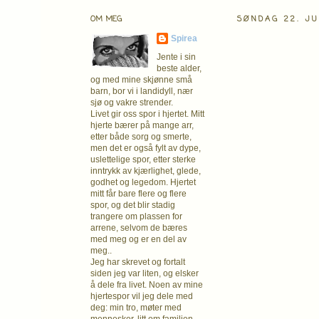
OM MEG
SØNDAG 22. JU
Spirea
Jente i sin
beste alder,
og med mine skjønne små
barn, bor vi i landidyll, nær
sjø og vakre strender.
Livet gir oss spor i hjertet. Mitt
hjerte bærer på mange arr,
etter både sorg og smerte,
men det er også fylt av dype,
uslettelige spor, etter sterke
inntrykk av kjærlighet, glede,
godhet og legedom. Hjertet
mitt får bare flere og flere
spor, og det blir stadig
trangere om plassen for
arrene, selvom de bæres
med meg og er en del av
meg..
Jeg har skrevet og fortalt
siden jeg var liten, og elsker
å dele fra livet. Noen av mine
hjertespor vil jeg dele med
deg: min tro, møter med