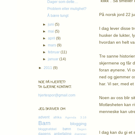
"klikk". Så smeller
Dager som dette....
Problem eller mulighet?
På norsk jord 22 ju
Å bære tungt
►
juni
(5)
I dag lever disse t
►
mai
(5)
husker de lukter,
►
april
(9)
hvordan en helt van
►
mars
(9)
►
februar
(11)
Tre sanne historier
►
januar
(14)
skjermene og får d
►
2011
(9)
foran øynene. Vi or
ned og gjemmer oss -
NOE PÅ HJERTET?
har. Vi ser, med e
TA GJERNE KONTAKT:
hjertespor@gmail.com
Noen av oss blir s
Motløsheten kan ri
JEG SKRIVER OM
menneske kan utret
advent
afrika
Agenda 3:16
Barn
blogging
bønn
bloggtrøbbel
Dagen
I dag kan du gi et 
dagens anbefaling
drømmer