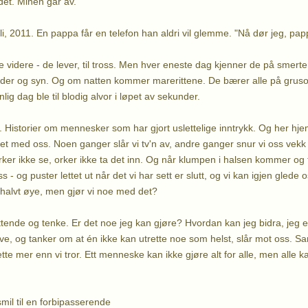
 det. Minen går av.
li, 2011. En pappa får en telefon han aldri vil glemme. "Nå dør jeg, pap
re videre - de lever, til tross. Men hver eneste dag kjenner de på smert
 lyder og syn. Og om natten kommer marerittene. De bærer alle på gr
lig dag ble til blodig alvor i løpet av sekunder.
. Historier om mennesker som har gjort uslettelige inntrykk. Og her hjem
et med oss. Noen ganger slår vi tv'n av, andre ganger snur vi oss vekk
ker ikke se, orker ikke ta det inn. Og når klumpen i halsen kommer og tå
 og puster lettet ut når det vi har sett er slutt, og vi kan igjen glede os
t halvt øye, men gjør vi noe med det?
ittende og tenke. Er det noe jeg kan gjøre? Hvordan kan jeg bidra, jeg e
ve, og tanker om at én ikke kan utrette noe som helst, slår mot oss. Sa
te mer enn vi tror. Ett menneske kan ikke gjøre alt for alle, men alle k
smil til en forbipasserende