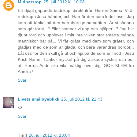
Midnatsrop
25. juli 2012 kl. 10:08
Ett djupt gripande budskap, direkt ifrån Herren Spirea. Vi är
redskap i Jesu händer, och Han är den som leder oss...Jag
kom att tänka på den barmhärtige samariten. Är vi sådana
som går förbi...? Eller stannar vi upp och hjälper...? Jag blir
djupt rörd och upplever i mitt inre vilken stor smärta många
människor bär på... Vi får gråta med dem som gråter, och
glädjas med de som är glada, och bära varandras bördor...
Låt oss för den skull gå ut och hjälpa de som är i nöd i Jesu
Kristi Namn. Tänker mycket på dig älskade syster, och ber
att Herres Ande ska vila mäktigt över dig. GOE KLEM fra
Annika !
Svar
Livets små øyeblikk
25. juli 2012 kl. 21:43
<3
Svar
Tirill
26. juli 2012 kl. 13:04