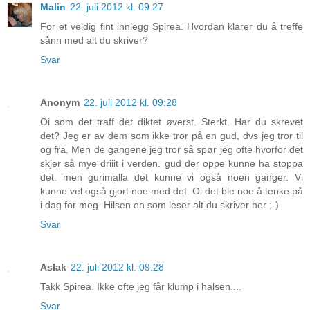
Malin
22. juli 2012 kl. 09:27
For et veldig fint innlegg Spirea. Hvordan klarer du å treffe
sånn med alt du skriver?
Svar
Anonym
22. juli 2012 kl. 09:28
Oi som det traff det diktet øverst. Sterkt. Har du skrevet
det? Jeg er av dem som ikke tror på en gud, dvs jeg tror til
og fra. Men de gangene jeg tror så spør jeg ofte hvorfor det
skjer så mye driiit i verden. gud der oppe kunne ha stoppa
det. men gurimalla det kunne vi også noen ganger. Vi
kunne vel også gjort noe med det. Oi det ble noe å tenke på
i dag for meg. Hilsen en som leser alt du skriver her ;-)
Svar
Aslak
22. juli 2012 kl. 09:28
Takk Spirea. Ikke ofte jeg får klump i halsen....
Svar