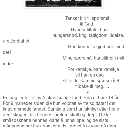
Tanker blir til spørsmål
til Gud
Hvorfor tillater han
hungersnød, krig, fattigdom, lidelse,
urettferdighet
Han kunne jo gjort noe med
det?
Mine spørsmål har stilnet i mitt
indre
For kanskje, bare kanskje
vil han en dag
stille det samme spørsmålet
tilbake til meg.....
♥
En ung jente i et av Afrikas mange land. Hun er bare 14 år.
For 9 måneder siden ble hun voldtatt av tre soldater i det
krigsrammede landet. Samtidig som hun skriker etter hjelp
der i skogen, blir hennes foreldre skutt og drept. De tre
småsøsknene hennes klarte å unnslippe, og de siste
månedene har hun, som er eldst, prøvd å ta vare på dem