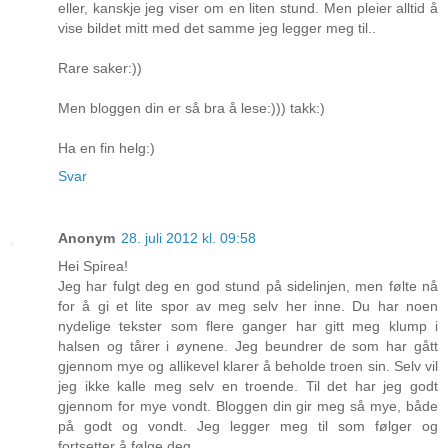
eller, kanskje jeg viser om en liten stund. Men pleier alltid å
vise bildet mitt med det samme jeg legger meg til..
Rare saker:))
Men bloggen din er så bra å lese:))) takk:)
Ha en fin helg:)
Svar
Anonym
28. juli 2012 kl. 09:58
Hei Spirea!
Jeg har fulgt deg en god stund på sidelinjen, men følte nå
for å gi et lite spor av meg selv her inne. Du har noen
nydelige tekster som flere ganger har gitt meg klump i
halsen og tårer i øynene. Jeg beundrer de som har gått
gjennom mye og allikevel klarer å beholde troen sin. Selv vil
jeg ikke kalle meg selv en troende. Til det har jeg godt
gjennom for mye vondt. Bloggen din gir meg så mye, både
på godt og vondt. Jeg legger meg til som følger og
fortsetter å følge deg.