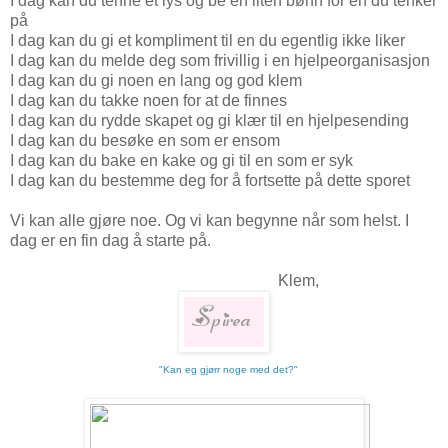
I dag kan du tenne et lys og be en liten bønn for en du tenker
på
I dag kan du gi et kompliment til en du egentlig ikke liker
I dag kan du melde deg som frivillig i en hjelpeorganisasjon
I dag kan du gi noen en lang og god klem
I dag kan du takke noen for at de finnes
I dag kan du rydde skapet og gi klær til en hjelpesending
I dag kan du besøke en som er ensom
I dag kan du bake en kake og gi til en som er syk
I dag kan du bestemme deg for å fortsette på dette sporet
Vi kan alle gjøre noe. Og vi kan begynne når som helst. I
dag er en fin dag å starte på.
Klem,
"Kan eg gjørr noge med det?"