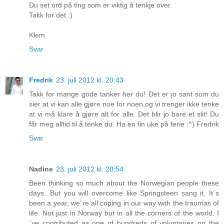
Du set ord på ting som er viktig å tenkje over.
Takk for det :)
Klem
Svar
Fredrik
23. juli 2012 kl. 20:43
Takk for mange gode tanker her du! Det er jo sant som du
sier at vi kan alle gjøre noe for noen,og vi trenger ikke tenke
at vi må klare å gjøre alt for alle. Det blir jo bare et slit! Du
får meg alltid til å tenke du. Ha en fin uke på ferie :^) Fredrik
Svar
Nadine
23. juli 2012 kl. 20:54
Been thinking so much about the Norwegian people these
days...But you will overcome like Springsteen sang it. It´s
been a year, we´re all coping in our way with the traumas of
life. Not just in Norway but in all the corners of the world. I
´ve contributed as one of hundreds of voluntaries on the