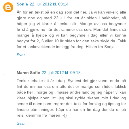
Sonja
22. juli 2012 kl. 09:14
Åh for en tekst på en dag som det her. Ja vi kan virkelig alle
gjøre noe og med 22 juli for ett år siden i bakhodet, så
håper jeg vi klarer å tenke slik. Mange av oss begynner
først å gjøre no når det rammer oss selv. Men det finnes så
mange å hjelpe og vi kan begynne i dag eller vi kunne
begynt for 2, 6 eller 10 år siden for den saks skyld da. Takk
for et tankevekkende innlegg fra deg. Hilsen fra Sonja
Svar
Maren Sofie
22. juli 2012 kl. 09:18
Tenker tebake ett år i dag. Syntest det gjør vonnt enda. så
fint du minner oss om atte det er mange som lider. faktisk
både her i norge og i masse andre land og jeg håper vi kan
klare hjelpe noen litt. jeg skal rydde skapet mitt i dag og
sende til noen som trngrer det. takk for forslag og tips og for
fineste påminninger. håpr du har en fin dag der du er på
reis. klemmm fra maren :-))
Svar