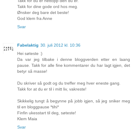
Takk for du er nettopp den du er.
Takk for dine gode ord hos meg.
Ønsker deg bare det beste!
God klem fra Anne
Svar
Fabelaktig
30. juli 2012 kl. 10:36
Hei søteste :)
Da var jeg tilbake i denne bloggverden etter en laang
pause. Takk for alle fine kommentarer du har lagt igjen, det
betyr så masse!
Du skriver så godt og du treffer meg hver eneste gang.
Takk for at du er til i mitt liv, vakreste!
Skikkelig tungt å begynne på jobb igjen, så jeg sniker meg
til en bloggpause *tihi*
Finfin ukesstart til deg, søteste!
Klem Maia
Svar