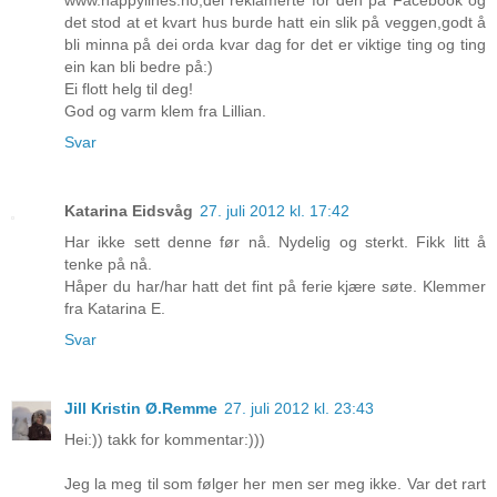
det stod at et kvart hus burde hatt ein slik på veggen,godt å
bli minna på dei orda kvar dag for det er viktige ting og ting
ein kan bli bedre på:)
Ei flott helg til deg!
God og varm klem fra Lillian.
Svar
Katarina Eidsvåg
27. juli 2012 kl. 17:42
Har ikke sett denne før nå. Nydelig og sterkt. Fikk litt å
tenke på nå.
Håper du har/har hatt det fint på ferie kjære søte. Klemmer
fra Katarina E.
Svar
Jill Kristin Ø.Remme
27. juli 2012 kl. 23:43
Hei:)) takk for kommentar:)))
Jeg la meg til som følger her men ser meg ikke. Var det rart