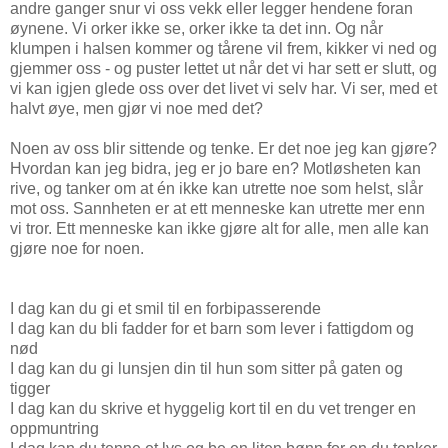
andre ganger snur vi oss vekk eller legger hendene foran
øynene. Vi orker ikke se, orker ikke ta det inn. Og når
klumpen i halsen kommer og tårene vil frem, kikker vi ned og
gjemmer oss - og puster lettet ut når det vi har sett er slutt, og
vi kan igjen glede oss over det livet vi selv har. Vi ser, med et
halvt øye, men gjør vi noe med det?
Noen av oss blir sittende og tenke. Er det noe jeg kan gjøre?
Hvordan kan jeg bidra, jeg er jo bare en? Motløsheten kan
rive, og tanker om at én ikke kan utrette noe som helst, slår
mot oss. Sannheten er at ett menneske kan utrette mer enn
vi tror. Ett menneske kan ikke gjøre alt for alle, men alle kan
gjøre noe for noen.
I dag kan du gi et smil til en forbipasserende
I dag kan du bli fadder for et barn som lever i fattigdom og
nød
I dag kan du gi lunsjen din til hun som sitter på gaten og
tigger
I dag kan du skrive et hyggelig kort til en du vet trenger en
oppmuntring