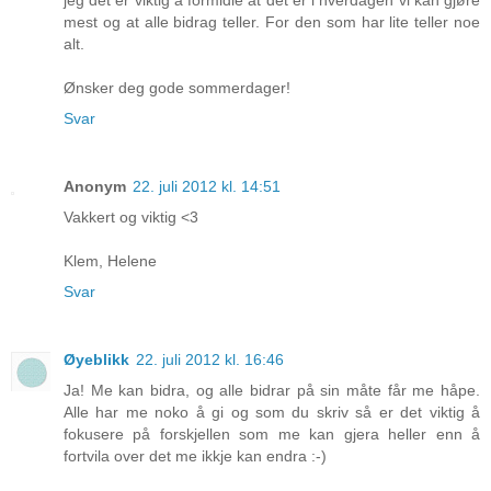
jeg det er viktig å formidle at det er i hverdagen vi kan gjøre
mest og at alle bidrag teller. For den som har lite teller noe
alt.
Ønsker deg gode sommerdager!
Svar
Anonym
22. juli 2012 kl. 14:51
Vakkert og viktig <3
Klem, Helene
Svar
Øyeblikk
22. juli 2012 kl. 16:46
Ja! Me kan bidra, og alle bidrar på sin måte får me håpe.
Alle har me noko å gi og som du skriv så er det viktig å
fokusere på forskjellen som me kan gjera heller enn å
fortvila over det me ikkje kan endra :-)