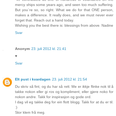
mercy ships some years ago, and seen too much suffering.
But you´re so, so right. What we do for that ONE person,
makes a difference. It really does, and we must never ever
forget that. Reach out a hand today.
Wishing you the best there is: blessings from above. Nadine
Svar
Anonym
23. juli 2012 kl. 21:41
♥
Svar
EIt pust i kvardagen
23. juli 2012 kl. 21:54
Du skriv så fint, og du har så rett. Me er ikkje flinke nok til å
takke nokon eller gi ros og kompliment, eller gjere noko for
nokon andre. Takk for inspirasjon og gode ord.
I dag vil eg takke deg for ein flott blogg. Takk for at du er til.
:)
Stor klem frå meg.