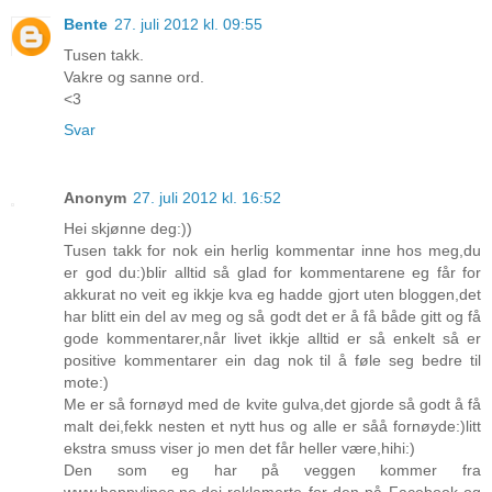
Bente
27. juli 2012 kl. 09:55
Tusen takk.
Vakre og sanne ord.
<3
Svar
Anonym
27. juli 2012 kl. 16:52
Hei skjønne deg:))
Tusen takk for nok ein herlig kommentar inne hos meg,du
er god du:)blir alltid så glad for kommentarene eg får for
akkurat no veit eg ikkje kva eg hadde gjort uten bloggen,det
har blitt ein del av meg og så godt det er å få både gitt og få
gode kommentarer,når livet ikkje alltid er så enkelt så er
positive kommentarer ein dag nok til å føle seg bedre til
mote:)
Me er så fornøyd med de kvite gulva,det gjorde så godt å få
malt dei,fekk nesten et nytt hus og alle er såå fornøyde:)litt
ekstra smuss viser jo men det får heller være,hihi:)
Den som eg har på veggen kommer fra
www.happylines.no,dei reklamerte for den på Facebook og