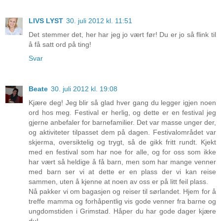
LIVS LYST
30. juli 2012 kl. 11:51
Det stemmer det, her har jeg jo vært før! Du er jo så flink til
å få satt ord på ting!
Svar
Beate
30. juli 2012 kl. 19:08
Kjære deg! Jeg blir så glad hver gang du legger igjen noen
ord hos meg. Festival er herlig, og dette er en festival jeg
gjerne anbefaler for barnefamilier. Det var masse unger der,
og aktiviteter tilpasset dem på dagen. Festivalområdet var
skjerma, oversiktelig og trygt, så de gikk fritt rundt. Kjekt
med en festival som har noe for alle, og for oss som ikke
har vært så heldige å få barn, men som har mange venner
med barn ser vi at dette er en plass der vi kan reise
sammen, uten å kjenne at noen av oss er på litt feil plass.
Nå pakker vi om bagasjen og reiser til sørlandet. Hjem for å
treffe mamma og forhåpentlig vis gode venner fra barne og
ungdomstiden i Grimstad. Håper du har gode dager kjære