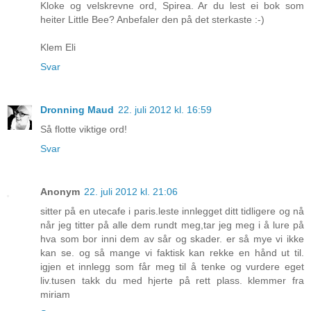
Kloke og velskrevne ord, Spirea. Ar du lest ei bok som
heiter Little Bee? Anbefaler den på det sterkaste :-)
Klem Eli
Svar
Dronning Maud
22. juli 2012 kl. 16:59
Så flotte viktige ord!
Svar
Anonym
22. juli 2012 kl. 21:06
sitter på en utecafe i paris.leste innlegget ditt tidligere og nå
når jeg titter på alle dem rundt meg,tar jeg meg i å lure på
hva som bor inni dem av sår og skader. er så mye vi ikke
kan se. og så mange vi faktisk kan rekke en hånd ut til.
igjen et innlegg som får meg til å tenke og vurdere eget
liv.tusen takk du med hjerte på rett plass. klemmer fra
miriam