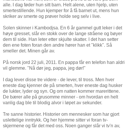
alle. I dag føder hun sitt barn. Helt alene, uten hjelp, uten
smertestillende. Hun kjemper for å få barnet ut, mens hun
skriker av smerte og prøver holde seg selv i live.
Solen skinner i Kambodjsa. En 6 år gammel gutt leker i det
høye gresset, slår en stokk over de lange stråene og bøyer
dem til side. Han leter etter skjulte skatter. I det han setter
den ene foten foran den andre hører han et "klikk". Så
smeller det. Minen går av.
På norsk jord 22 juli, 2011. En pappa får en telefon han aldri
vil glemme. "Nå dør jeg, pappa, jeg dør!"
I dag lever disse tre videre - de lever, til tross. Men hver
eneste dag kjenner de på smerten, hver eneste dag husker
de lukter, lyder og syn. Og om natten kommer marerittene.
De bærer alle på grusomme minner - om hvordan en helt
vanlig dag ble til blodig alvor i løpet av sekunder.
Tre sanne historier. Historier om mennesker som har gjort
uslettelige inntrykk. Og her hjemme sitter vi foran tv-
skjermene og får det med oss. Noen ganger slår vi tv'n av,