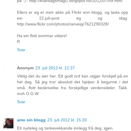
på ツ: http://kvardagsmagi1.blogspot.no/2012/07/rvr.html
Ellers er eg er meir aktiv på Flickr enn blogg, og lasta opp
ein 22.juli-post eg og idag:
http://www.flickr.com/photos/ranveig/7621290328/
Ha ein flott sommar vidare!
R
Svar
Anonym
23. juli 2012 kl. 12:37
Viktig det du sier her. Ett godt ord kan utgjør forskjell på en
hel dag. Så jeg tror absolutt det hjelper å begynne i det
små. flott beskrivelse fra forskjellige verdensdeler. Takk.
mvh O.G.W
Svar
amo sin blogg
23. juli 2012 kl. 15:20
Eit nydeleg og tankevekkande innlegg frå deg, igjen.