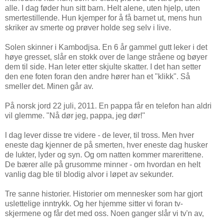
alle. I dag føder hun sitt barn. Helt alene, uten hjelp, uten
smertestillende. Hun kjemper for å få barnet ut, mens hun
skriker av smerte og prøver holde seg selv i live.
Solen skinner i Kambodjsa. En 6 år gammel gutt leker i det
høye gresset, slår en stokk over de lange stråene og bøyer
dem til side. Han leter etter skjulte skatter. I det han setter
den ene foten foran den andre hører han et "klikk". Så
smeller det. Minen går av.
På norsk jord 22 juli, 2011. En pappa får en telefon han aldri
vil glemme. "Nå dør jeg, pappa, jeg dør!"
I dag lever disse tre videre - de lever, til tross. Men hver
eneste dag kjenner de på smerten, hver eneste dag husker
de lukter, lyder og syn. Og om natten kommer marerittene.
De bærer alle på grusomme minner - om hvordan en helt
vanlig dag ble til blodig alvor i løpet av sekunder.
Tre sanne historier. Historier om mennesker som har gjort
uslettelige inntrykk. Og her hjemme sitter vi foran tv-
skjermene og får det med oss. Noen ganger slår vi tv'n av,