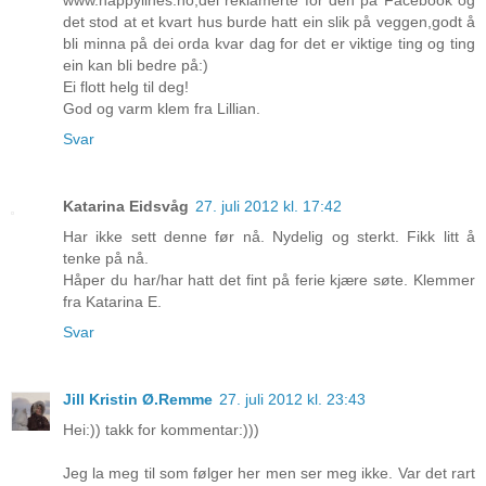
det stod at et kvart hus burde hatt ein slik på veggen,godt å
bli minna på dei orda kvar dag for det er viktige ting og ting
ein kan bli bedre på:)
Ei flott helg til deg!
God og varm klem fra Lillian.
Svar
Katarina Eidsvåg
27. juli 2012 kl. 17:42
Har ikke sett denne før nå. Nydelig og sterkt. Fikk litt å
tenke på nå.
Håper du har/har hatt det fint på ferie kjære søte. Klemmer
fra Katarina E.
Svar
Jill Kristin Ø.Remme
27. juli 2012 kl. 23:43
Hei:)) takk for kommentar:)))
Jeg la meg til som følger her men ser meg ikke. Var det rart