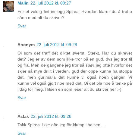
Malin
22. juli 2012 kl. 09:27
For et veldig fint innlegg Spirea. Hvordan klarer du å treffe
sånn med alt du skriver?
Svar
Anonym
22. juli 2012 kl. 09:28
Oi som det traff det diktet øverst. Sterkt. Har du skrevet
det? Jeg er av dem som ikke tror på en gud, dvs jeg tror til
og fra. Men de gangene jeg tror så spør jeg ofte hvorfor det
skjer så mye driiit i verden. gud der oppe kunne ha stoppa
det. men gurimalla det kunne vi også noen ganger. Vi
kunne vel også gjort noe med det. Oi det ble noe å tenke på
i dag for meg. Hilsen en som leser alt du skriver her ;-)
Svar
Aslak
22. juli 2012 kl. 09:28
Takk Spirea. Ikke ofte jeg får klump i halsen....
Svar