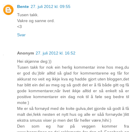
Bente
27. juli 2012 kl. 09:55
Tusen takk.
Vakre og sanne ord.
<3
Svar
Anonym
27. juli 2012 kl. 16:52
Hei skjønne deg:))
Tusen takk for nok ein herlig kommentar inne hos meg,du
er god du:)blir alltid så glad for kommentarene eg får for
akkurat no veit eg ikkje kva eg hadde gjort uten bloggen,det
har blitt ein del av meg og så godt det er å få både gitt og få
gode kommentarer,når livet ikkje alltid er så enkelt så er
positive kommentarer ein dag nok til å føle seg bedre til
mote:)
Me er så fornøyd med de kvite gulva,det gjorde så godt å få
malt dei,fekk nesten et nytt hus og alle er såå fornøyde:)litt
ekstra smuss viser jo men det får heller være,hihi:)
Den som eg har på veggen kommer fra
www.happylines.no,dei reklamerte for den på Facebook og