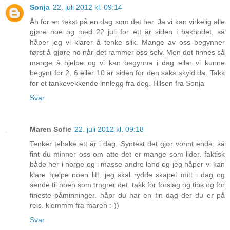
Sonja
22. juli 2012 kl. 09:14
Åh for en tekst på en dag som det her. Ja vi kan virkelig alle
gjøre noe og med 22 juli for ett år siden i bakhodet, så
håper jeg vi klarer å tenke slik. Mange av oss begynner
først å gjøre no når det rammer oss selv. Men det finnes så
mange å hjelpe og vi kan begynne i dag eller vi kunne
begynt for 2, 6 eller 10 år siden for den saks skyld da. Takk
for et tankevekkende innlegg fra deg. Hilsen fra Sonja
Svar
Maren Sofie
22. juli 2012 kl. 09:18
Tenker tebake ett år i dag. Syntest det gjør vonnt enda. så
fint du minner oss om atte det er mange som lider. faktisk
både her i norge og i masse andre land og jeg håper vi kan
klare hjelpe noen litt. jeg skal rydde skapet mitt i dag og
sende til noen som trngrer det. takk for forslag og tips og for
fineste påminninger. håpr du har en fin dag der du er på
reis. klemmm fra maren :-))
Svar