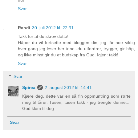
du!
Svar
Randi
30. juli 2012 kl. 22:31
Takk for at du skrev dette!
Håper du vil fortsette med bloggen din, jeg får noe viktig
hver gang jeg leser her inne -du utfordrer, trygger, gir håp,
og ikke minst gir du et budskap fra Gud. Igjen: takk!
Svar
Svar
Spirea
2. august 2012 kl. 14:41
Kjære deg, dette var en så fin oppmuntring som rørte
meg til tårer. Tusen, tusen takk - jeg trengte denne....
God klem til deg
Svar