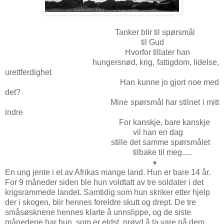
Tanker blir til spørsmål
til Gud
Hvorfor tillater han
hungersnød, krig, fattigdom, lidelse,
urettferdighet
Han kunne jo gjort noe med
det?
Mine spørsmål har stilnet i mitt
indre
For kanskje, bare kanskje
vil han en dag
stille det samme spørsmålet
tilbake til meg.....
♥
En ung jente i et av Afrikas mange land. Hun er bare 14 år.
For 9 måneder siden ble hun voldtatt av tre soldater i det
krigsrammede landet. Samtidig som hun skriker etter hjelp
der i skogen, blir hennes foreldre skutt og drept. De tre
småsøsknene hennes klarte å unnslippe, og de siste
månedene har hun, som er eldst, prøvd å ta vare på dem