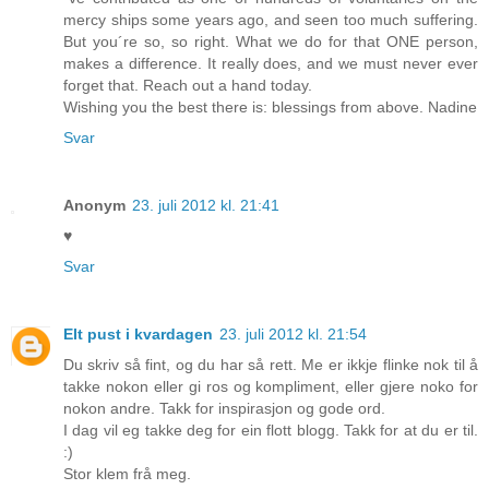
mercy ships some years ago, and seen too much suffering.
But you´re so, so right. What we do for that ONE person,
makes a difference. It really does, and we must never ever
forget that. Reach out a hand today.
Wishing you the best there is: blessings from above. Nadine
Svar
Anonym
23. juli 2012 kl. 21:41
♥
Svar
EIt pust i kvardagen
23. juli 2012 kl. 21:54
Du skriv så fint, og du har så rett. Me er ikkje flinke nok til å
takke nokon eller gi ros og kompliment, eller gjere noko for
nokon andre. Takk for inspirasjon og gode ord.
I dag vil eg takke deg for ein flott blogg. Takk for at du er til.
:)
Stor klem frå meg.