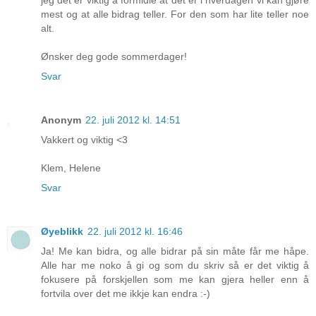
jeg det er viktig å formidle at det er i hverdagen vi kan gjøre
mest og at alle bidrag teller. For den som har lite teller noe
alt.
Ønsker deg gode sommerdager!
Svar
Anonym
22. juli 2012 kl. 14:51
Vakkert og viktig <3
Klem, Helene
Svar
Øyeblikk
22. juli 2012 kl. 16:46
Ja! Me kan bidra, og alle bidrar på sin måte får me håpe.
Alle har me noko å gi og som du skriv så er det viktig å
fokusere på forskjellen som me kan gjera heller enn å
fortvila over det me ikkje kan endra :-)