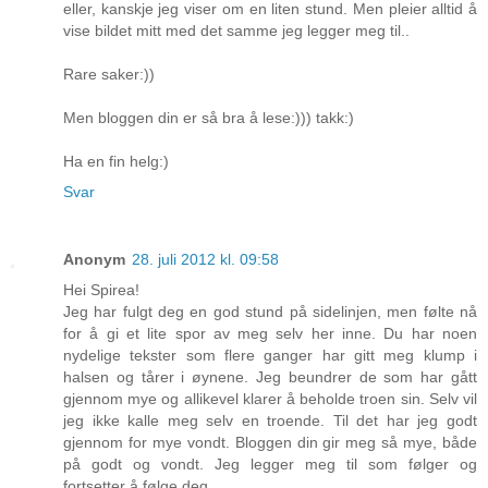
eller, kanskje jeg viser om en liten stund. Men pleier alltid å
vise bildet mitt med det samme jeg legger meg til..
Rare saker:))
Men bloggen din er så bra å lese:))) takk:)
Ha en fin helg:)
Svar
Anonym
28. juli 2012 kl. 09:58
Hei Spirea!
Jeg har fulgt deg en god stund på sidelinjen, men følte nå
for å gi et lite spor av meg selv her inne. Du har noen
nydelige tekster som flere ganger har gitt meg klump i
halsen og tårer i øynene. Jeg beundrer de som har gått
gjennom mye og allikevel klarer å beholde troen sin. Selv vil
jeg ikke kalle meg selv en troende. Til det har jeg godt
gjennom for mye vondt. Bloggen din gir meg så mye, både
på godt og vondt. Jeg legger meg til som følger og
fortsetter å følge deg.