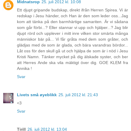
Midnatsrop
25. juli 2012 kl. 10:08
Ett djupt gripande budskap, direkt ifrån Herren Spirea. Vi är
redskap i Jesu händer, och Han är den som leder oss...Jag
kom att tänka på den barmhärtige samariten. Är vi sådana
som går förbi...? Eller stannar vi upp och hjälper...? Jag blir
djupt rörd och upplever i mitt inre vilken stor smärta många
människor bär på... Vi får gråta med dem som gråter, och
glädjas med de som är glada, och bära varandras bördor...
Låt oss för den skull gå ut och hjälpa de som är i nöd i Jesu
Kristi Namn. Tänker mycket på dig älskade syster, och ber
att Herres Ande ska vila mäktigt över dig. GOE KLEM fra
Annika !
Svar
Livets små øyeblikk
25. juli 2012 kl. 21:43
<3
Svar
Tirill
26. juli 2012 kl. 13:04