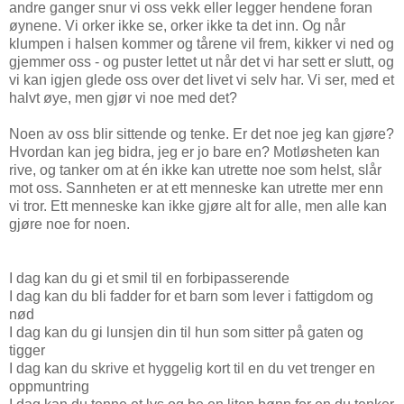
andre ganger snur vi oss vekk eller legger hendene foran
øynene. Vi orker ikke se, orker ikke ta det inn. Og når
klumpen i halsen kommer og tårene vil frem, kikker vi ned og
gjemmer oss - og puster lettet ut når det vi har sett er slutt, og
vi kan igjen glede oss over det livet vi selv har. Vi ser, med et
halvt øye, men gjør vi noe med det?
Noen av oss blir sittende og tenke. Er det noe jeg kan gjøre?
Hvordan kan jeg bidra, jeg er jo bare en? Motløsheten kan
rive, og tanker om at én ikke kan utrette noe som helst, slår
mot oss. Sannheten er at ett menneske kan utrette mer enn
vi tror. Ett menneske kan ikke gjøre alt for alle, men alle kan
gjøre noe for noen.
I dag kan du gi et smil til en forbipasserende
I dag kan du bli fadder for et barn som lever i fattigdom og
nød
I dag kan du gi lunsjen din til hun som sitter på gaten og
tigger
I dag kan du skrive et hyggelig kort til en du vet trenger en
oppmuntring