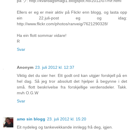
på ツ: http://kvardagsmagi1.blogspot.no/2012/07/rvr.html
Ellers er eg er meir aktiv på Flickr enn blogg, og lasta opp
ein 22.juli-post eg og idag:
http://www.flickr.com/photos/ranveig/7621290328/
Ha ein flott sommar vidare!
R
Svar
Anonym
23. juli 2012 kl. 12:37
Viktig det du sier her. Ett godt ord kan utgjør forskjell på en
hel dag. Så jeg tror absolutt det hjelper å begynne i det
små. flott beskrivelse fra forskjellige verdensdeler. Takk.
mvh O.G.W
Svar
amo sin blogg
23. juli 2012 kl. 15:20
Eit nydeleg og tankevekkande innlegg frå deg, igjen.