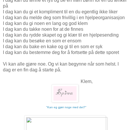
I dag kan du tenne et lys og be en liten bønn for en du tenker
på
I dag kan du gi et kompliment til en du egentlig ikke liker
I dag kan du melde deg som frivillig i en hjelpeorganisasjon
I dag kan du gi noen en lang og god klem
I dag kan du takke noen for at de finnes
I dag kan du rydde skapet og gi klær til en hjelpesending
I dag kan du besøke en som er ensom
I dag kan du bake en kake og gi til en som er syk
I dag kan du bestemme deg for å fortsette på dette sporet
Vi kan alle gjøre noe. Og vi kan begynne når som helst. I
dag er en fin dag å starte på.
Klem,
"Kan eg gjørr noge med det?"