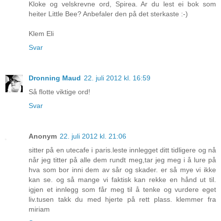
Kloke og velskrevne ord, Spirea. Ar du lest ei bok som
heiter Little Bee? Anbefaler den på det sterkaste :-)
Klem Eli
Svar
Dronning Maud
22. juli 2012 kl. 16:59
Så flotte viktige ord!
Svar
Anonym
22. juli 2012 kl. 21:06
sitter på en utecafe i paris.leste innlegget ditt tidligere og nå
når jeg titter på alle dem rundt meg,tar jeg meg i å lure på
hva som bor inni dem av sår og skader. er så mye vi ikke
kan se. og så mange vi faktisk kan rekke en hånd ut til.
igjen et innlegg som får meg til å tenke og vurdere eget
liv.tusen takk du med hjerte på rett plass. klemmer fra
miriam