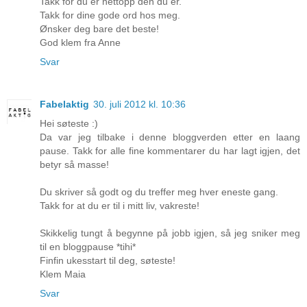
Takk for du er nettopp den du er.
Takk for dine gode ord hos meg.
Ønsker deg bare det beste!
God klem fra Anne
Svar
Fabelaktig
30. juli 2012 kl. 10:36
Hei søteste :)
Da var jeg tilbake i denne bloggverden etter en laang
pause. Takk for alle fine kommentarer du har lagt igjen, det
betyr så masse!
Du skriver så godt og du treffer meg hver eneste gang.
Takk for at du er til i mitt liv, vakreste!
Skikkelig tungt å begynne på jobb igjen, så jeg sniker meg
til en bloggpause *tihi*
Finfin ukesstart til deg, søteste!
Klem Maia
Svar