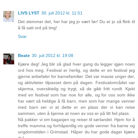
LIVS LYST
30. juli 2012 kl. 11:51
Det stemmer det, her har jeg jo vært før! Du er jo så flink til
å få satt ord på ting!
Svar
Beate
30. juli 2012 kl. 19:08
Kjære deg! Jeg blir så glad hver gang du legger igjen noen
ord hos meg. Festival er herlig, og dette er en festival jeg
gjerne anbefaler for barnefamilier. Det var masse unger der,
og aktiviteter tilpasset dem på dagen. Festivalområdet var
skjerma, oversiktelig og trygt, så de gikk fritt rundt. Kjekt
med en festival som har noe for alle, og for oss som ikke
har vært så heldige å få barn, men som har mange venner
med barn ser vi at dette er en plass der vi kan reise
sammen, uten å kjenne at noen av oss er på litt feil plass.
Nå pakker vi om bagasjen og reiser til sørlandet. Hjem for å
treffe mamma og forhåpentlig vis gode venner fra barne og
ungdomstiden i Grimstad. Håper du har gode dager kjære