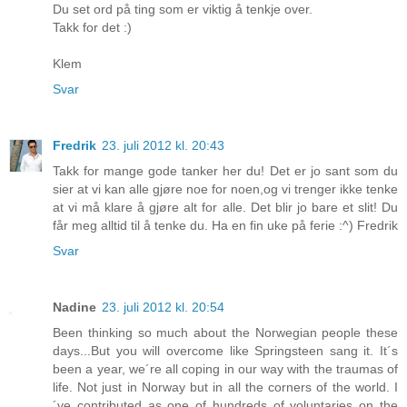
Du set ord på ting som er viktig å tenkje over.
Takk for det :)
Klem
Svar
Fredrik
23. juli 2012 kl. 20:43
Takk for mange gode tanker her du! Det er jo sant som du
sier at vi kan alle gjøre noe for noen,og vi trenger ikke tenke
at vi må klare å gjøre alt for alle. Det blir jo bare et slit! Du
får meg alltid til å tenke du. Ha en fin uke på ferie :^) Fredrik
Svar
Nadine
23. juli 2012 kl. 20:54
Been thinking so much about the Norwegian people these
days...But you will overcome like Springsteen sang it. It´s
been a year, we´re all coping in our way with the traumas of
life. Not just in Norway but in all the corners of the world. I
´ve contributed as one of hundreds of voluntaries on the