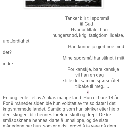
Tanker blir til spørsmål
til Gud
Hvorfor tillater han
hungersnød, krig, fattigdom, lidelse,
urettferdighet
Han kunne jo gjort noe med
det?
Mine spørsmål har stilnet i mitt
indre
For kanskje, bare kanskje
vil han en dag
stille det samme spørsmålet
tilbake til meg.....
♥
En ung jente i et av Afrikas mange land. Hun er bare 14 år.
For 9 måneder siden ble hun voldtatt av tre soldater i det
krigsrammede landet. Samtidig som hun skriker etter hjelp
der i skogen, blir hennes foreldre skutt og drept. De tre
småsøsknene hennes klarte å unnslippe, og de siste
månedene har hun, som er eldst, prøvd å ta vare på dem