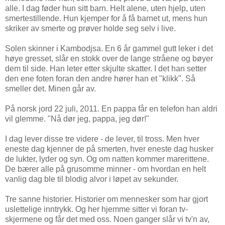
alle. I dag føder hun sitt barn. Helt alene, uten hjelp, uten
smertestillende. Hun kjemper for å få barnet ut, mens hun
skriker av smerte og prøver holde seg selv i live.
Solen skinner i Kambodjsa. En 6 år gammel gutt leker i det
høye gresset, slår en stokk over de lange stråene og bøyer
dem til side. Han leter etter skjulte skatter. I det han setter
den ene foten foran den andre hører han et "klikk". Så
smeller det. Minen går av.
På norsk jord 22 juli, 2011. En pappa får en telefon han aldri
vil glemme. "Nå dør jeg, pappa, jeg dør!"
I dag lever disse tre videre - de lever, til tross. Men hver
eneste dag kjenner de på smerten, hver eneste dag husker
de lukter, lyder og syn. Og om natten kommer marerittene.
De bærer alle på grusomme minner - om hvordan en helt
vanlig dag ble til blodig alvor i løpet av sekunder.
Tre sanne historier. Historier om mennesker som har gjort
uslettelige inntrykk. Og her hjemme sitter vi foran tv-
skjermene og får det med oss. Noen ganger slår vi tv'n av,