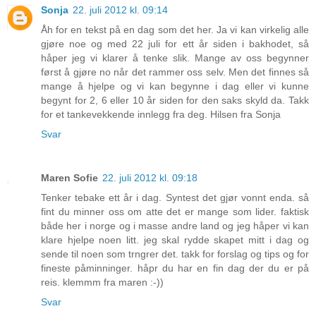
Sonja
22. juli 2012 kl. 09:14
Åh for en tekst på en dag som det her. Ja vi kan virkelig alle
gjøre noe og med 22 juli for ett år siden i bakhodet, så
håper jeg vi klarer å tenke slik. Mange av oss begynner
først å gjøre no når det rammer oss selv. Men det finnes så
mange å hjelpe og vi kan begynne i dag eller vi kunne
begynt for 2, 6 eller 10 år siden for den saks skyld da. Takk
for et tankevekkende innlegg fra deg. Hilsen fra Sonja
Svar
Maren Sofie
22. juli 2012 kl. 09:18
Tenker tebake ett år i dag. Syntest det gjør vonnt enda. så
fint du minner oss om atte det er mange som lider. faktisk
både her i norge og i masse andre land og jeg håper vi kan
klare hjelpe noen litt. jeg skal rydde skapet mitt i dag og
sende til noen som trngrer det. takk for forslag og tips og for
fineste påminninger. håpr du har en fin dag der du er på
reis. klemmm fra maren :-))
Svar