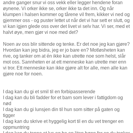
andre ganger snur vi oss vekk eller legger hendene foran
øynene. Vi orker ikke se, orker ikke ta det inn. Og når
klumpen i halsen kommer og tårene vil frem, kikker vi ned og
gjemmer oss - og puster lettet ut når det vi har sett er slutt, og
vi kan igjen glede oss over det livet vi selv har. Vi ser, med et
halvt øye, men gjør vi noe med det?
Noen av oss blir sittende og tenke. Er det noe jeg kan gjøre?
Hvordan kan jeg bidra, jeg er jo bare en? Motløsheten kan
rive, og tanker om at én ikke kan utrette noe som helst, slår
mot oss. Sannheten er at ett menneske kan utrette mer enn
vi tror. Ett menneske kan ikke gjøre alt for alle, men alle kan
gjøre noe for noen.
I dag kan du gi et smil til en forbipasserende
I dag kan du bli fadder for et barn som lever i fattigdom og
nød
I dag kan du gi lunsjen din til hun som sitter på gaten og
tigger
I dag kan du skrive et hyggelig kort til en du vet trenger en
oppmuntring