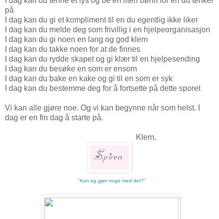
I dag kan du tenne et lys og be en liten bønn for en du tenker
på
I dag kan du gi et kompliment til en du egentlig ikke liker
I dag kan du melde deg som frivillig i en hjelpeorganisasjon
I dag kan du gi noen en lang og god klem
I dag kan du takke noen for at de finnes
I dag kan du rydde skapet og gi klær til en hjelpesending
I dag kan du besøke en som er ensom
I dag kan du bake en kake og gi til en som er syk
I dag kan du bestemme deg for å fortsette på dette sporet
Vi kan alle gjøre noe. Og vi kan begynne når som helst. I
dag er en fin dag å starte på.
Klem,
"Kan eg gjørr noge med det?"