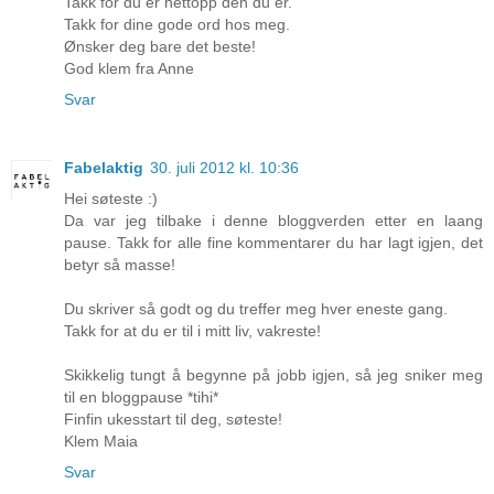
Takk for du er nettopp den du er.
Takk for dine gode ord hos meg.
Ønsker deg bare det beste!
God klem fra Anne
Svar
Fabelaktig
30. juli 2012 kl. 10:36
Hei søteste :)
Da var jeg tilbake i denne bloggverden etter en laang
pause. Takk for alle fine kommentarer du har lagt igjen, det
betyr så masse!
Du skriver så godt og du treffer meg hver eneste gang.
Takk for at du er til i mitt liv, vakreste!
Skikkelig tungt å begynne på jobb igjen, så jeg sniker meg
til en bloggpause *tihi*
Finfin ukesstart til deg, søteste!
Klem Maia
Svar