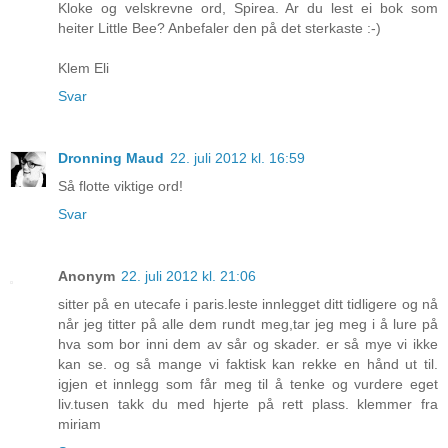
Kloke og velskrevne ord, Spirea. Ar du lest ei bok som
heiter Little Bee? Anbefaler den på det sterkaste :-)
Klem Eli
Svar
Dronning Maud
22. juli 2012 kl. 16:59
Så flotte viktige ord!
Svar
Anonym
22. juli 2012 kl. 21:06
sitter på en utecafe i paris.leste innlegget ditt tidligere og nå
når jeg titter på alle dem rundt meg,tar jeg meg i å lure på
hva som bor inni dem av sår og skader. er så mye vi ikke
kan se. og så mange vi faktisk kan rekke en hånd ut til.
igjen et innlegg som får meg til å tenke og vurdere eget
liv.tusen takk du med hjerte på rett plass. klemmer fra
miriam