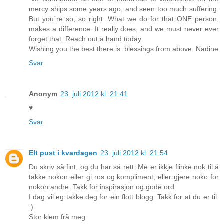
mercy ships some years ago, and seen too much suffering.
But you´re so, so right. What we do for that ONE person,
makes a difference. It really does, and we must never ever
forget that. Reach out a hand today.
Wishing you the best there is: blessings from above. Nadine
Svar
Anonym
23. juli 2012 kl. 21:41
♥
Svar
EIt pust i kvardagen
23. juli 2012 kl. 21:54
Du skriv så fint, og du har så rett. Me er ikkje flinke nok til å
takke nokon eller gi ros og kompliment, eller gjere noko for
nokon andre. Takk for inspirasjon og gode ord.
I dag vil eg takke deg for ein flott blogg. Takk for at du er til.
:)
Stor klem frå meg.