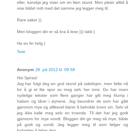
eller, kanskje jeg viser om en liten stund. Men pleier alltid å
vise bildet mitt med det samme jeg legger meg til..
Rare saker:))
Men bloggen din er så bra å lese:))) takk:)
Ha en fin helg:)
Svar
Anonym
28. juli 2012 kl. 09:58
Hei Spirea!
Jeg har fulgt deg en god stund på sidelinjen, men følte nå
for å gi et lite spor av meg selv her inne. Du har noen
nydelige tekster som flere ganger har gitt meg klump i
halsen og tårer i øynene. Jeg beundrer de som har gått
gjennom mye og allikevel klarer å beholde troen sin. Selv vil
jeg ikke kalle meg selv en troende. Til det har jeg godt
gjennom for mye vondt. Bloggen din gir meg så mye, både
på godt og vondt. Jeg legger meg til som følger og
fortsetter å følge deg.