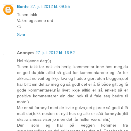
Bente
27. juli 2012 kl. 09:55
Tusen takk.
Vakre og sanne ord.
<3
Svar
Anonym
27. juli 2012 kl. 16:52
Hei skjønne deg:))
Tusen takk for nok ein herlig kommentar inne hos meg,du
er god du:)blir alltid så glad for kommentarene eg får for
akkurat no veit eg ikkje kva eg hadde gjort uten bloggen,det
har blitt ein del av meg og så godt det er å få både gitt og få
gode kommentarer,når livet ikkje alltid er så enkelt så er
positive kommentarer ein dag nok til å føle seg bedre til
mote:)
Me er så fornøyd med de kvite gulva,det gjorde så godt å få
malt dei,fekk nesten et nytt hus og alle er såå fornøyde:)litt
ekstra smuss viser jo men det får heller være,hihi:)
Den som eg har på veggen kommer fra
www.happylines.no,dei reklamerte for den på Facebook og