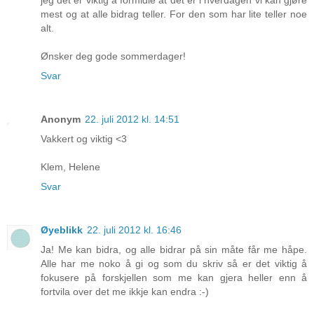
jeg det er viktig å formidle at det er i hverdagen vi kan gjøre
mest og at alle bidrag teller. For den som har lite teller noe
alt.
Ønsker deg gode sommerdager!
Svar
Anonym
22. juli 2012 kl. 14:51
Vakkert og viktig <3
Klem, Helene
Svar
Øyeblikk
22. juli 2012 kl. 16:46
Ja! Me kan bidra, og alle bidrar på sin måte får me håpe.
Alle har me noko å gi og som du skriv så er det viktig å
fokusere på forskjellen som me kan gjera heller enn å
fortvila over det me ikkje kan endra :-)