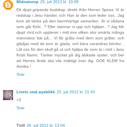
Midnatsrop
25. juli 2012 kl. 10:08
Ett djupt gripande budskap, direkt ifrån Herren Spirea. Vi är
redskap i Jesu händer, och Han är den som leder oss...Jag
kom att tänka på den barmhärtige samariten. Är vi sådana
som går förbi...? Eller stannar vi upp och hjälper...? Jag blir
djupt rörd och upplever i mitt inre vilken stor smärta många
människor bär på... Vi får gråta med dem som gråter, och
glädjas med de som är glada, och bära varandras bördor...
Låt oss för den skull gå ut och hjälpa de som är i nöd i Jesu
Kristi Namn. Tänker mycket på dig älskade syster, och ber
att Herres Ande ska vila mäktigt över dig. GOE KLEM fra
Annika !
Svar
Livets små øyeblikk
25. juli 2012 kl. 21:43
<3
Svar
Tirill
26. juli 2012 kl. 13:04