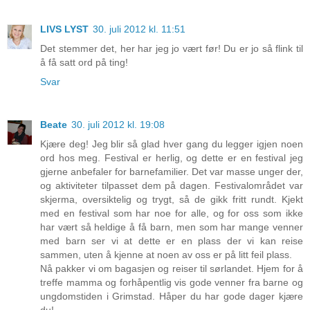
LIVS LYST
30. juli 2012 kl. 11:51
Det stemmer det, her har jeg jo vært før! Du er jo så flink til
å få satt ord på ting!
Svar
Beate
30. juli 2012 kl. 19:08
Kjære deg! Jeg blir så glad hver gang du legger igjen noen
ord hos meg. Festival er herlig, og dette er en festival jeg
gjerne anbefaler for barnefamilier. Det var masse unger der,
og aktiviteter tilpasset dem på dagen. Festivalområdet var
skjerma, oversiktelig og trygt, så de gikk fritt rundt. Kjekt
med en festival som har noe for alle, og for oss som ikke
har vært så heldige å få barn, men som har mange venner
med barn ser vi at dette er en plass der vi kan reise
sammen, uten å kjenne at noen av oss er på litt feil plass.
Nå pakker vi om bagasjen og reiser til sørlandet. Hjem for å
treffe mamma og forhåpentlig vis gode venner fra barne og
ungdomstiden i Grimstad. Håper du har gode dager kjære