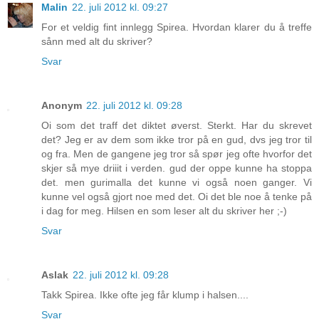
Malin
22. juli 2012 kl. 09:27
For et veldig fint innlegg Spirea. Hvordan klarer du å treffe
sånn med alt du skriver?
Svar
Anonym
22. juli 2012 kl. 09:28
Oi som det traff det diktet øverst. Sterkt. Har du skrevet
det? Jeg er av dem som ikke tror på en gud, dvs jeg tror til
og fra. Men de gangene jeg tror så spør jeg ofte hvorfor det
skjer så mye driiit i verden. gud der oppe kunne ha stoppa
det. men gurimalla det kunne vi også noen ganger. Vi
kunne vel også gjort noe med det. Oi det ble noe å tenke på
i dag for meg. Hilsen en som leser alt du skriver her ;-)
Svar
Aslak
22. juli 2012 kl. 09:28
Takk Spirea. Ikke ofte jeg får klump i halsen....
Svar