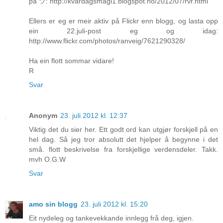
på ツ: http://kvardagsmagi1.blogspot.no/2012/07/rvr.html
Ellers er eg er meir aktiv på Flickr enn blogg, og lasta opp
ein 22.juli-post eg og idag:
http://www.flickr.com/photos/ranveig/7621290328/
Ha ein flott sommar vidare!
R
Svar
Anonym
23. juli 2012 kl. 12:37
Viktig det du sier her. Ett godt ord kan utgjør forskjell på en
hel dag. Så jeg tror absolutt det hjelper å begynne i det
små. flott beskrivelse fra forskjellige verdensdeler. Takk.
mvh O.G.W
Svar
amo sin blogg
23. juli 2012 kl. 15:20
Eit nydeleg og tankevekkande innlegg frå deg, igjen.