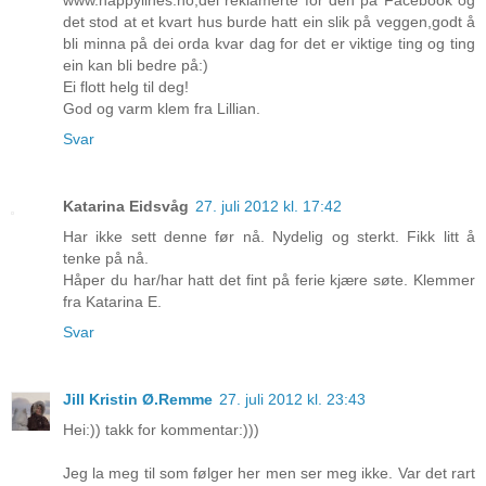
det stod at et kvart hus burde hatt ein slik på veggen,godt å
bli minna på dei orda kvar dag for det er viktige ting og ting
ein kan bli bedre på:)
Ei flott helg til deg!
God og varm klem fra Lillian.
Svar
Katarina Eidsvåg
27. juli 2012 kl. 17:42
Har ikke sett denne før nå. Nydelig og sterkt. Fikk litt å
tenke på nå.
Håper du har/har hatt det fint på ferie kjære søte. Klemmer
fra Katarina E.
Svar
Jill Kristin Ø.Remme
27. juli 2012 kl. 23:43
Hei:)) takk for kommentar:)))
Jeg la meg til som følger her men ser meg ikke. Var det rart