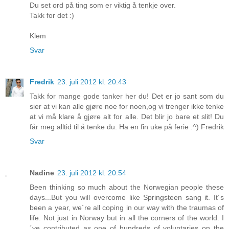
Du set ord på ting som er viktig å tenkje over.
Takk for det :)
Klem
Svar
Fredrik
23. juli 2012 kl. 20:43
Takk for mange gode tanker her du! Det er jo sant som du
sier at vi kan alle gjøre noe for noen,og vi trenger ikke tenke
at vi må klare å gjøre alt for alle. Det blir jo bare et slit! Du
får meg alltid til å tenke du. Ha en fin uke på ferie :^) Fredrik
Svar
Nadine
23. juli 2012 kl. 20:54
Been thinking so much about the Norwegian people these
days...But you will overcome like Springsteen sang it. It´s
been a year, we´re all coping in our way with the traumas of
life. Not just in Norway but in all the corners of the world. I
´ve contributed as one of hundreds of voluntaries on the