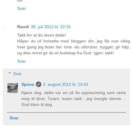
du!
Svar
Randi
30. juli 2012 kl. 22:31
Takk for at du skrev dette!
Håper du vil fortsette med bloggen din, jeg får noe viktig
hver gang jeg leser her inne -du utfordrer, trygger, gir håp,
og ikke minst gir du et budskap fra Gud. Igjen: takk!
Svar
Svar
Spirea
2. august 2012 kl. 14:41
Kjære deg, dette var en så fin oppmuntring som rørte
meg til tårer. Tusen, tusen takk - jeg trengte denne....
God klem til deg
Svar