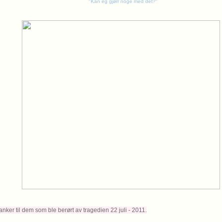
"Kan eg gjørr noge med det?"
tanker til dem som ble berørt av tragedien 22 juli - 2011.