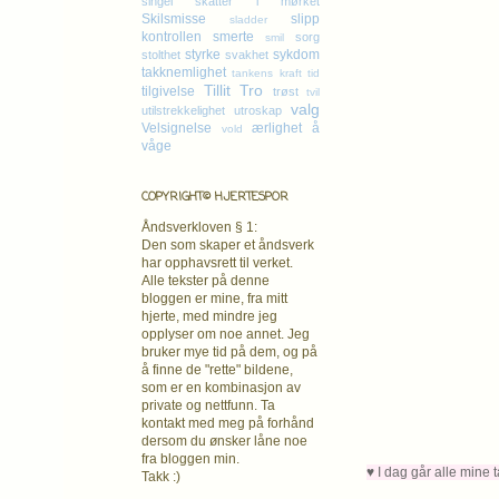
singel
skatter i mørket
Skilsmisse
slipp
sladder
kontrollen
smerte
sorg
smil
styrke
sykdom
stolthet
svakhet
takknemlighet
tankens kraft
tid
Tillit
Tro
tilgivelse
trøst
tvil
valg
utilstrekkelighet
utroskap
Velsignelse
ærlighet
å
vold
våge
COPYRIGHT© HJERTESPOR
Åndsverkloven § 1:
Den som skaper et åndsverk
har opphavsrett
til verket.
Alle tekster på denne
bloggen er mine, fra mitt
hjerte, med mindre jeg
opplyser om noe annet. Jeg
bruker mye tid på dem, og på
å finne de "rette" bildene,
som er en kombinasjon av
private og nettfunn. Ta
kontakt med meg på forhånd
dersom du ønsker låne noe
fra bloggen min.
♥ I dag går alle mine 
Takk :)