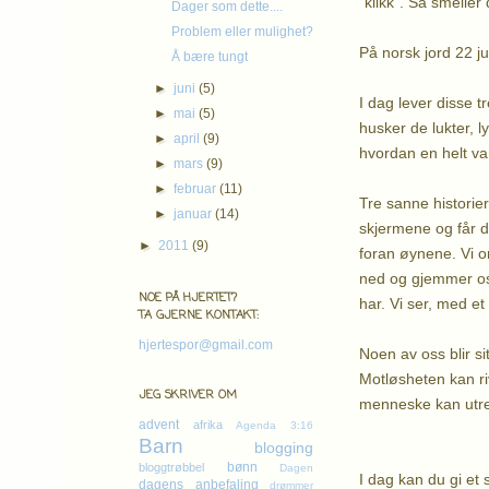
"klikk". Så smeller
Dager som dette....
Problem eller mulighet?
På norsk jord 22 ju
Å bære tungt
►
juni
(5)
I dag lever disse t
►
mai
(5)
husker de lukter,
►
april
(9)
hvordan en helt van
►
mars
(9)
►
februar
(11)
Tre sanne historier
►
januar
(14)
skjermene og får d
►
2011
(9)
foran øynene. Vi or
ned og gjemmer oss -
NOE PÅ HJERTET?
har. Vi ser, med e
TA GJERNE KONTAKT:
hjertespor@gmail.com
Noen av oss blir s
Motløsheten kan ri
JEG SKRIVER OM
menneske kan utret
advent
afrika
Agenda 3:16
Barn
blogging
bønn
bloggtrøbbel
Dagen
I dag kan du gi et 
dagens anbefaling
drømmer