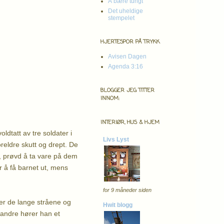
Å bære tungt
Det uheldige
stempelet
HJERTESPOR PÅ TRYKK
Avisen Dagen
Agenda 3:16
BLOGGER JEG TITTER
INNOM:
INTERIØR, HUS & HJEM
ldtatt av tre soldater i
Livs Lyst
reldre skutt og drept. De
, prøvd å ta vare på dem
or å få barnet ut, mens
for 9 måneder siden
ver de lange stråene og
Hwit blogg
n andre hører han et