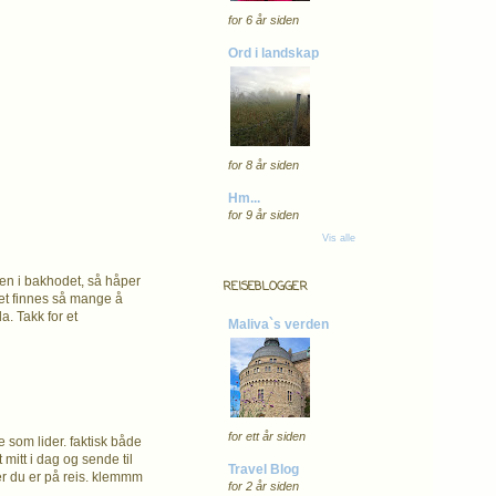
for 6 år siden
Ord i landskap
for 8 år siden
Hm...
for 9 år siden
Vis alle
iden i bakhodet, så håper
REISEBLOGGER
det finnes så mange å
a. Takk for et
Maliva`s verden
for ett år siden
e som lider. faktisk både
mitt i dag og sende til
Travel Blog
der du er på reis. klemmm
for 2 år siden