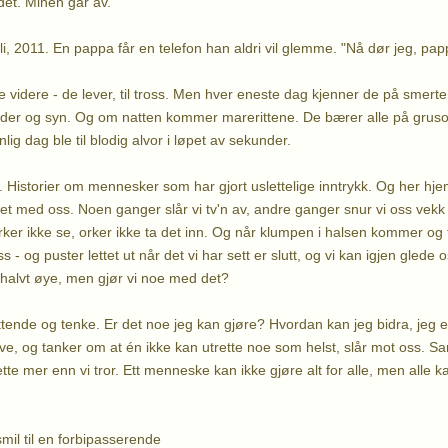
 det. Minen går av.
li, 2011. En pappa får en telefon han aldri vil glemme. "Nå dør jeg, pap
re videre - de lever, til tross. Men hver eneste dag kjenner de på smert
 lyder og syn. Og om natten kommer marerittene. De bærer alle på gr
lig dag ble til blodig alvor i løpet av sekunder.
. Historier om mennesker som har gjort uslettelige inntrykk. Og her hjem
et med oss. Noen ganger slår vi tv'n av, andre ganger snur vi oss vekk
ker ikke se, orker ikke ta det inn. Og når klumpen i halsen kommer og tå
 og puster lettet ut når det vi har sett er slutt, og vi kan igjen glede os
t halvt øye, men gjør vi noe med det?
ittende og tenke. Er det noe jeg kan gjøre? Hvordan kan jeg bidra, jeg e
ve, og tanker om at én ikke kan utrette noe som helst, slår mot oss. Sa
te mer enn vi tror. Ett menneske kan ikke gjøre alt for alle, men alle k
smil til en forbipasserende