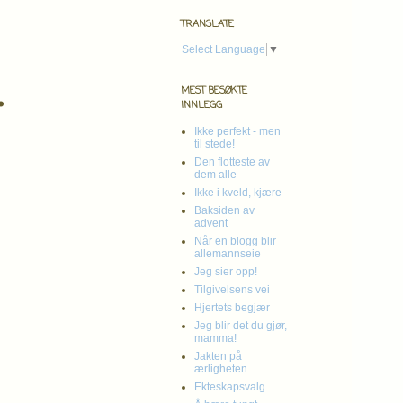
TRANSLATE
Select Language
▼
.
MEST BESØKTE
INNLEGG
Ikke perfekt - men
til stede!
Den flotteste av
dem alle
Ikke i kveld, kjære
Baksiden av
advent
Når en blogg blir
allemannseie
Jeg sier opp!
Tilgivelsens vei
Hjertets begjær
Jeg blir det du gjør,
mamma!
Jakten på
ærligheten
Ekteskapsvalg