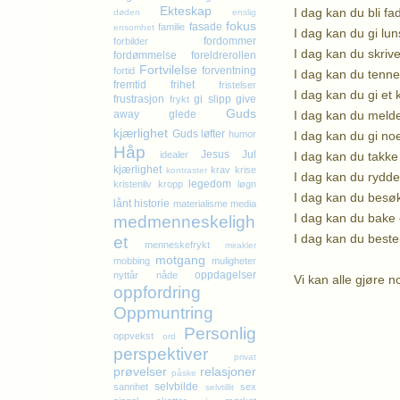
Ekteskap
I dag kan du bli f
døden
enslig
fokus
fasade
familie
ensomhet
I dag kan du gi lun
fordommer
forbilder
I dag kan du skrive
fordømmelse
foreldrerollen
Fortvilelse
forventning
fortid
I dag kan du tenne
fremtid
frihet
fristelser
I dag kan du gi et 
frustrasjon
gi slipp
give
frykt
Guds
I dag kan du melde 
away
glede
kjærlighet
Guds løfter
I dag kan du gi no
humor
Håp
Jesus
Jul
I dag kan du takke
idealer
kjærlighet
krav
krise
kontraster
I dag kan du rydde 
legedom
kristenliv
kropp
løgn
I dag kan du besø
lånt historie
materialisme
media
I dag kan du bake 
medmenneskeligh
I dag kan du beste
et
menneskefrykt
mirakler
motgang
mobbing
muligheter
oppdagelser
nyttår
nåde
Vi kan alle gjøre n
oppfordring
Oppmuntring
K
Personlig
oppvekst
ord
perspektiver
privat
prøvelser
relasjoner
påske
selvbilde
sannhet
sex
selvtillit