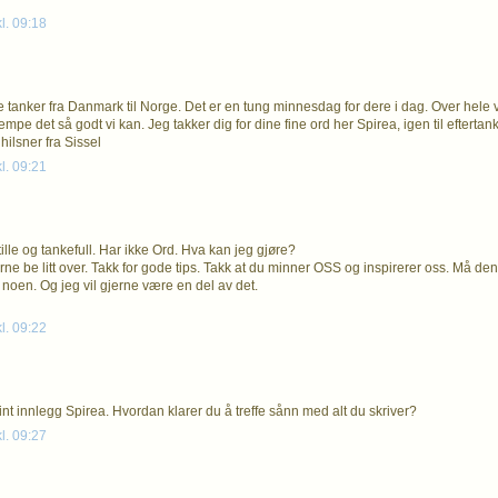
kl. 09:18
e tanker fra Danmark til Norge. Det er en tung minnesdag for dere i dag. Over hele
mpe det så godt vi kan. Jeg takker dig for dine fine ord her Spirea, igen til efterta
hilsner fra Sissel
kl. 09:21
stille og tankefull. Har ikke Ord. Hva kan jeg gjøre?
jerne be litt over. Takk for gode tips. Takk at du minner OSS og inspirerer oss. Må d
 noen. Og jeg vil gjerne være en del av det.
kl. 09:22
fint innlegg Spirea. Hvordan klarer du å treffe sånn med alt du skriver?
kl. 09:27