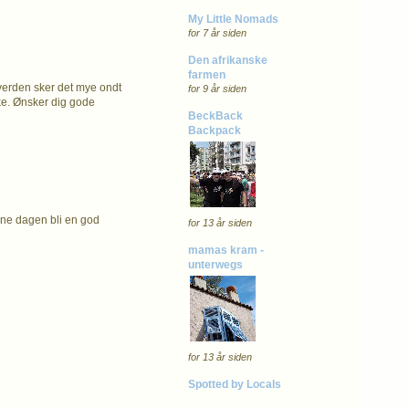
My Little Nomads
for 7 år siden
Den afrikanske
farmen
 verden sker det mye ondt
for 9 år siden
nke. Ønsker dig gode
BeckBack
Backpack
enne dagen bli en god
for 13 år siden
mamas kram -
unterwegs
for 13 år siden
Spotted by Locals