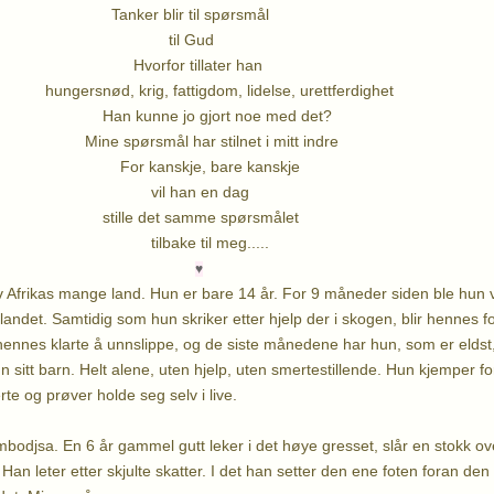
blir til spørsmål
l Gud
r tillater han
rig, fattigdom, lidelse, urettferdighet
e jo gjort noe med det?
mål har stilnet i mitt indre
skje, bare kanskje
han en dag
et samme spørsmålet
e til meg.....
♥
v Afrikas mange land. Hun er bare 14 år. For 9 måneder siden ble hun vo
andet. Samtidig som hun skriker etter hjelp der i skogen, blir hennes fo
ennes klarte å unnslippe, og de siste månedene har hun, som er eldst
un sitt barn. Helt alene, uten hjelp, uten smertestillende. Hun kjemper f
te og prøver holde seg selv i live.
mbodjsa. En 6 år gammel gutt leker i det høye gresset, slår en stokk o
 Han leter etter skjulte skatter. I det han setter den ene foten foran de