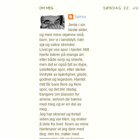
OM MEG
SØNDAG 22. JU
Spirea
Jente i sin
beste alder,
og med mine skjønne små
barn, bor vi i landidyll, nær
sjø og vakre strender.
Livet gir oss spor i hjertet. Mitt
hjerte bærer på mange arr,
etter både sorg og smerte,
men det er også fylt av dype,
uslettelige spor, etter sterke
inntrykk av kjærlighet, glede,
godhet og legedom. Hjertet
mitt får bare flere og flere
spor, og det blir stadig
trangere om plassen for
arrene, selvom de bæres
med meg og er en del av
meg..
Jeg har skrevet og fortalt
siden jeg var liten, og elsker
å dele fra livet. Noen av mine
hjertespor vil jeg dele med
deg: min tro, møter med