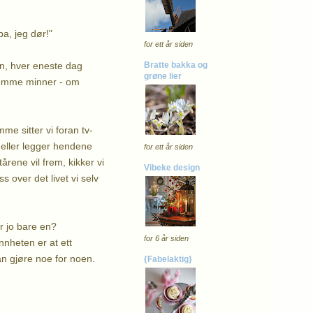
pa, jeg dør!"
for ett år siden
en, hver eneste dag
Bratte bakka og
grøne lier
usomme minner - om
me sitter vi foran tv-
 eller legger hendene
for ett år siden
rene vil frem, kikker vi
Vibeke design
s over det livet vi selv
r jo bare en?
for 6 år siden
nnheten er at ett
an gjøre noe for noen.
{Fabelaktig}