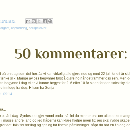
:00:00 a.m.
lighet
,
oppfordring
,
perspektiver
50 kommentarer:
t på en dag som det her. Ja vi kan virkelig alle gjøre noe og med 22 juli for ett år s
 å tenke slik. Mange av oss begynner først å gjøre no når det rammer oss selv. Men 
an begynne i dag eller vi kunne begynt for 2, 6 eller 10 år siden for den saks skyld d
 innlegg fra deg. Hilsen fra Sonja
kl. 09:14
a...
ett år i dag. Syntest det gjør vonnt enda. så fint du minner oss om atte det er mang
 i masse andre land og jeg håper vi kan klare hjelpe noen litt. jeg skal rydde skapet 
rer det. takk for forslag og tips og for fineste påminninger. håpr du har en fin dag 