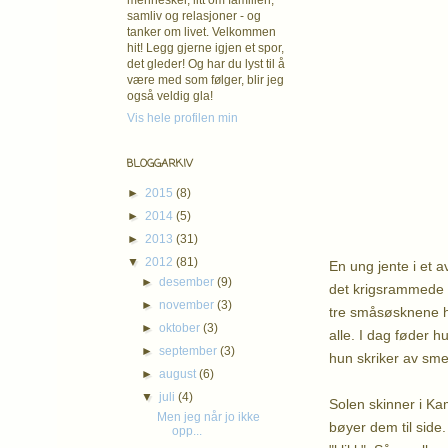
mennesker, litt om familien,
Tanker 
samliv og relasjoner - og
tanker om livet. Velkommen
ti
hit! Legg gjerne igjen et spor,
Hvorfo
det gleder! Og har du lyst til å
være med som følger, blir jeg
hungersnød, k
også veldig gla!
Han kunn
Vis hele profilen min
Mine spørs
For kan
BLOGGARKIV
vil 
►
2015
(8)
stille d
►
2014
(5)
tilbak
►
2013
(31)
▼
2012
(81)
En ung jente i et a
►
desember
(9)
det krigsrammede l
►
november
(3)
tre småsøsknene h
►
oktober
(3)
alle. I dag føder h
►
september
(3)
hun skriker av smer
►
august
(6)
▼
juli
(4)
Solen skinner i Ka
Men jeg når jo ikke
bøyer dem til side.
opp...