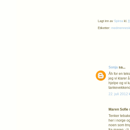
Lagt inn av
Spirea
kl.
8
Etiketter:
medmenneske
Sonja
sa...
Åh for en teks
jeg vi klarer
hjelpe og vi k
tankevekkende
22. juli 2012 
Maren Sofie s
Tenker tebake 
her i norge og
noen som trng
fra maren :-))