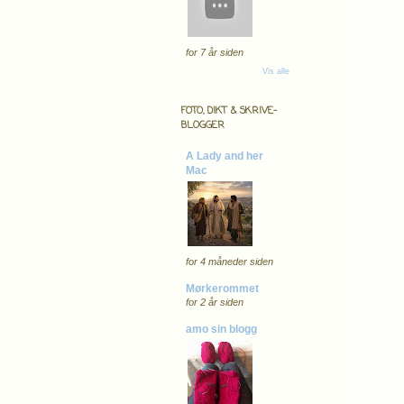
for 7 år siden
Vis alle
FOTO, DIKT & SKRIVE-
BLOGGER
A Lady and her
Mac
for 4 måneder siden
Mørkerommet
for 2 år siden
amo sin blogg