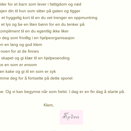
adder for et barn som lever i fattigdom og nød
sjen din til hun som sitter på gaten og tigger
 et hyggelig kort til en du vet trenger en oppmuntring
 et lys og be en liten bønn for en du tenker på
kompliment til en du egentlig ikke liker
deg som frivillig i en hjelpeorganisasjon
en en lang og god klem
 noen for at de finnes
skapet og gi klær til en hjelpesending
ke en som er ensom
en kake og gi til en som er syk
mme deg for å fortsette på dette sporet
oe. Og vi kan begynne når som helst. I dag er en fin dag å starte på.
lem,