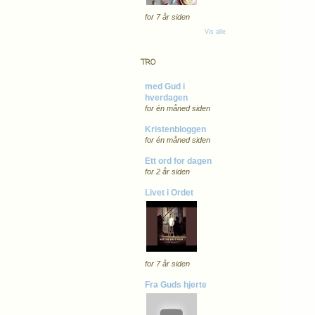
for 7 år siden
Vis alle
TRO
med Gud i
hverdagen
for én måned siden
Kristenbloggen
for én måned siden
Ett ord for dagen
for 2 år siden
Livet i Ordet
for 7 år siden
Fra Guds hjerte