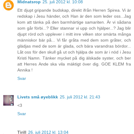
Midnatsrop
25. juli 2012 kl. 10:08
Ett djupt gripande budskap, direkt ifrån Herren Spirea. Vi är
redskap i Jesu händer, och Han är den som leder oss...Jag
kom att tänka på den barmhärtige samariten. Är vi sådana
som går förbi...? Eller stannar vi upp och hjälper...? Jag blir
djupt rörd och upplever i mitt inre vilken stor smärta många
människor bär på... Vi får gråta med dem som gråter, och
glädjas med de som är glada, och bära varandras bördor...
Låt oss för den skull gå ut och hjälpa de som är i nöd i Jesu
Kristi Namn. Tänker mycket på dig älskade syster, och ber
att Herres Ande ska vila mäktigt över dig. GOE KLEM fra
Annika !
Svar
Livets små øyeblikk
25. juli 2012 kl. 21:43
<3
Svar
Tirill
26. juli 2012 kl. 13:04