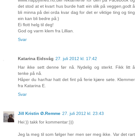
det stod at et kvart hus burde hatt ein slik på veggen,godt å
bli minna på dei orda kvar dag for det er viktige ting og ting
ein kan bli bedre på:)
Ei flott helg til deg!
God og varm klem fra Lillian.
Svar
Katarina Eidsvåg
27. juli 2012 kl. 17:42
Har ikke sett denne før nå. Nydelig og sterkt. Fikk litt å
tenke på nå.
Håper du har/har hatt det fint på ferie kjære søte. Klemmer
fra Katarina E.
Svar
Jill Kristin Ø.Remme
27. juli 2012 kl. 23:43
Hei:)) takk for kommentar:)))
Jeg la meg til som følger her men ser meg ikke. Var det rart