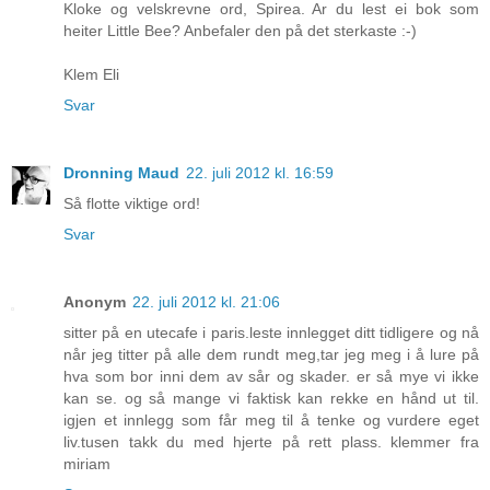
Kloke og velskrevne ord, Spirea. Ar du lest ei bok som
heiter Little Bee? Anbefaler den på det sterkaste :-)
Klem Eli
Svar
Dronning Maud
22. juli 2012 kl. 16:59
Så flotte viktige ord!
Svar
Anonym
22. juli 2012 kl. 21:06
sitter på en utecafe i paris.leste innlegget ditt tidligere og nå
når jeg titter på alle dem rundt meg,tar jeg meg i å lure på
hva som bor inni dem av sår og skader. er så mye vi ikke
kan se. og så mange vi faktisk kan rekke en hånd ut til.
igjen et innlegg som får meg til å tenke og vurdere eget
liv.tusen takk du med hjerte på rett plass. klemmer fra
miriam