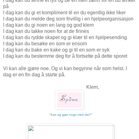
I dag kan du tenne et lys og be en liten bønn for en du tenker
på
I dag kan du gi et kompliment til en du egentlig ikke liker
I dag kan du melde deg som frivillig i en hjelpeorganisasjon
I dag kan du gi noen en lang og god klem
I dag kan du takke noen for at de finnes
I dag kan du rydde skapet og gi klær til en hjelpesending
I dag kan du besøke en som er ensom
I dag kan du bake en kake og gi til en som er syk
I dag kan du bestemme deg for å fortsette på dette sporet
Vi kan alle gjøre noe. Og vi kan begynne når som helst. I
dag er en fin dag å starte på.
Klem,
"Kan eg gjørr noge med det?"