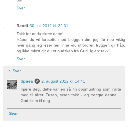
du!
Svar
Randi
30. juli 2012 kl. 22:31
Takk for at du skrev dette!
Håper du vil fortsette med bloggen din, jeg får noe viktig
hver gang jeg leser her inne -du utfordrer, trygger, gir håp,
og ikke minst gir du et budskap fra Gud. Igjen: takk!
Svar
Svar
Spirea
2. august 2012 kl. 14:41
Kjære deg, dette var en så fin oppmuntring som rørte
meg til tårer. Tusen, tusen takk - jeg trengte denne....
God klem til deg
Svar