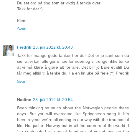
Du set ord på ting som er viktig å tenkje over.
Takk for det :)
Klem
Svar
Fredrik
23. juli 2012 kl. 20:43
Takk for mange gode tanker her du! Det er jo sant som du
sier at vi kan alle gjøre noe for noen,og vi trenger ikke tenke
at vi må klare å gjøre alt for alle. Det blir jo bare et slit! Du
får meg alltid til å tenke du. Ha en fin uke på ferie :^) Fredrik
Svar
Nadine
23. juli 2012 kl. 20:54
Been thinking so much about the Norwegian people these
days...But you will overcome like Springsteen sang it. It´s
been a year, we´re all coping in our way with the traumas of
life. Not just in Norway but in all the corners of the world. I
´ve contributed as one of hundreds of voluntaries on the