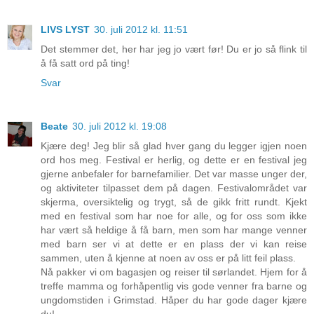
LIVS LYST
30. juli 2012 kl. 11:51
Det stemmer det, her har jeg jo vært før! Du er jo så flink til
å få satt ord på ting!
Svar
Beate
30. juli 2012 kl. 19:08
Kjære deg! Jeg blir så glad hver gang du legger igjen noen
ord hos meg. Festival er herlig, og dette er en festival jeg
gjerne anbefaler for barnefamilier. Det var masse unger der,
og aktiviteter tilpasset dem på dagen. Festivalområdet var
skjerma, oversiktelig og trygt, så de gikk fritt rundt. Kjekt
med en festival som har noe for alle, og for oss som ikke
har vært så heldige å få barn, men som har mange venner
med barn ser vi at dette er en plass der vi kan reise
sammen, uten å kjenne at noen av oss er på litt feil plass.
Nå pakker vi om bagasjen og reiser til sørlandet. Hjem for å
treffe mamma og forhåpentlig vis gode venner fra barne og
ungdomstiden i Grimstad. Håper du har gode dager kjære