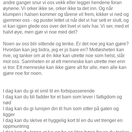
andre ganger snur vi oss vekk eller legger hendene foran
øynene. Vi orker ikke se, orker ikke ta det inn. Og når
klumpen i halsen kommer og tårene vil frem, kikker vi ned og
gjemmer oss - og puster lettet ut når det vi har sett er slutt, og
vi kan igjen glede oss over det livet vi selv har. Vi ser, med et
halvt øye, men gjør vi noe med det?
Noen av oss blir sittende og tenke. Er det noe jeg kan gjøre?
Hvordan kan jeg bidra, jeg er jo bare en? Motløsheten kan
rive, og tanker om at én ikke kan utrette noe som helst, slår
mot oss. Sannheten er at ett menneske kan utrette mer enn
vi tror. Ett menneske kan ikke gjøre alt for alle, men alle kan
gjøre noe for noen.
I dag kan du gi et smil til en forbipasserende
I dag kan du bli fadder for et barn som lever i fattigdom og
nød
I dag kan du gi lunsjen din til hun som sitter på gaten og
tigger
I dag kan du skrive et hyggelig kort til en du vet trenger en
oppmuntring