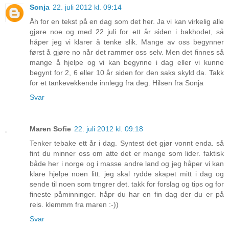
Sonja
22. juli 2012 kl. 09:14
Åh for en tekst på en dag som det her. Ja vi kan virkelig alle
gjøre noe og med 22 juli for ett år siden i bakhodet, så
håper jeg vi klarer å tenke slik. Mange av oss begynner
først å gjøre no når det rammer oss selv. Men det finnes så
mange å hjelpe og vi kan begynne i dag eller vi kunne
begynt for 2, 6 eller 10 år siden for den saks skyld da. Takk
for et tankevekkende innlegg fra deg. Hilsen fra Sonja
Svar
Maren Sofie
22. juli 2012 kl. 09:18
Tenker tebake ett år i dag. Syntest det gjør vonnt enda. så
fint du minner oss om atte det er mange som lider. faktisk
både her i norge og i masse andre land og jeg håper vi kan
klare hjelpe noen litt. jeg skal rydde skapet mitt i dag og
sende til noen som trngrer det. takk for forslag og tips og for
fineste påminninger. håpr du har en fin dag der du er på
reis. klemmm fra maren :-))
Svar