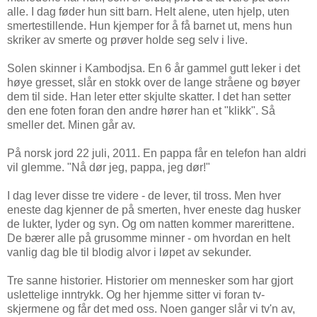
alle. I dag føder hun sitt barn. Helt alene, uten hjelp, uten
smertestillende. Hun kjemper for å få barnet ut, mens hun
skriker av smerte og prøver holde seg selv i live.
Solen skinner i Kambodjsa. En 6 år gammel gutt leker i det
høye gresset, slår en stokk over de lange stråene og bøyer
dem til side. Han leter etter skjulte skatter. I det han setter
den ene foten foran den andre hører han et "klikk". Så
smeller det. Minen går av.
På norsk jord 22 juli, 2011. En pappa får en telefon han aldri
vil glemme. "Nå dør jeg, pappa, jeg dør!"
I dag lever disse tre videre - de lever, til tross. Men hver
eneste dag kjenner de på smerten, hver eneste dag husker
de lukter, lyder og syn. Og om natten kommer marerittene.
De bærer alle på grusomme minner - om hvordan en helt
vanlig dag ble til blodig alvor i løpet av sekunder.
Tre sanne historier. Historier om mennesker som har gjort
uslettelige inntrykk. Og her hjemme sitter vi foran tv-
skjermene og får det med oss. Noen ganger slår vi tv'n av,