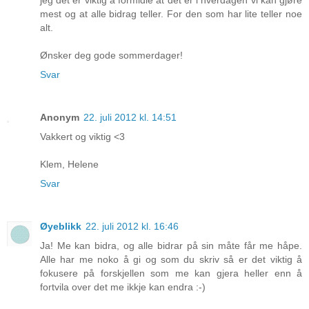
jeg det er viktig å formidle at det er i hverdagen vi kan gjøre
mest og at alle bidrag teller. For den som har lite teller noe
alt.
Ønsker deg gode sommerdager!
Svar
Anonym
22. juli 2012 kl. 14:51
Vakkert og viktig <3
Klem, Helene
Svar
Øyeblikk
22. juli 2012 kl. 16:46
Ja! Me kan bidra, og alle bidrar på sin måte får me håpe.
Alle har me noko å gi og som du skriv så er det viktig å
fokusere på forskjellen som me kan gjera heller enn å
fortvila over det me ikkje kan endra :-)