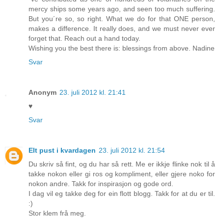
mercy ships some years ago, and seen too much suffering.
But you´re so, so right. What we do for that ONE person,
makes a difference. It really does, and we must never ever
forget that. Reach out a hand today.
Wishing you the best there is: blessings from above. Nadine
Svar
Anonym
23. juli 2012 kl. 21:41
♥
Svar
EIt pust i kvardagen
23. juli 2012 kl. 21:54
Du skriv så fint, og du har så rett. Me er ikkje flinke nok til å
takke nokon eller gi ros og kompliment, eller gjere noko for
nokon andre. Takk for inspirasjon og gode ord.
I dag vil eg takke deg for ein flott blogg. Takk for at du er til.
:)
Stor klem frå meg.