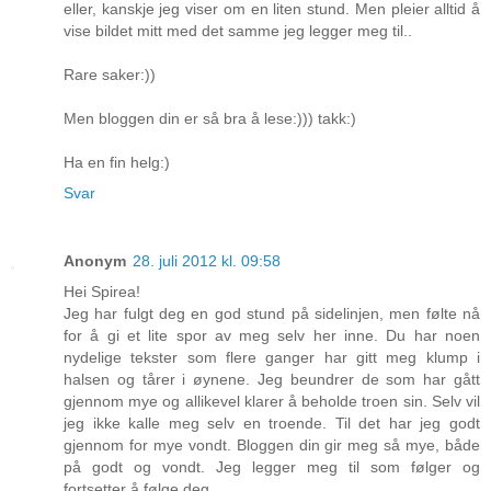
eller, kanskje jeg viser om en liten stund. Men pleier alltid å
vise bildet mitt med det samme jeg legger meg til..
Rare saker:))
Men bloggen din er så bra å lese:))) takk:)
Ha en fin helg:)
Svar
Anonym
28. juli 2012 kl. 09:58
Hei Spirea!
Jeg har fulgt deg en god stund på sidelinjen, men følte nå
for å gi et lite spor av meg selv her inne. Du har noen
nydelige tekster som flere ganger har gitt meg klump i
halsen og tårer i øynene. Jeg beundrer de som har gått
gjennom mye og allikevel klarer å beholde troen sin. Selv vil
jeg ikke kalle meg selv en troende. Til det har jeg godt
gjennom for mye vondt. Bloggen din gir meg så mye, både
på godt og vondt. Jeg legger meg til som følger og
fortsetter å følge deg.