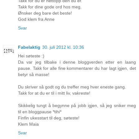
Takk for du er nettopp den du er.
Takk for dine gode ord hos meg.
Ønsker deg bare det beste!
God klem fra Anne
Svar
Fabelaktig
30. juli 2012 kl. 10:36
Hei søteste :)
Da var jeg tilbake i denne bloggverden etter en laang
pause. Takk for alle fine kommentarer du har lagt igjen, det
betyr så masse!
Du skriver så godt og du treffer meg hver eneste gang.
Takk for at du er til i mitt liv, vakreste!
Skikkelig tungt å begynne på jobb igjen, så jeg sniker meg
til en bloggpause *tihi*
Finfin ukesstart til deg, søteste!
Klem Maia
Svar