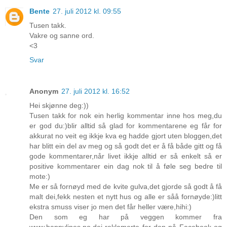
Bente
27. juli 2012 kl. 09:55
Tusen takk.
Vakre og sanne ord.
<3
Svar
Anonym
27. juli 2012 kl. 16:52
Hei skjønne deg:))
Tusen takk for nok ein herlig kommentar inne hos meg,du
er god du:)blir alltid så glad for kommentarene eg får for
akkurat no veit eg ikkje kva eg hadde gjort uten bloggen,det
har blitt ein del av meg og så godt det er å få både gitt og få
gode kommentarer,når livet ikkje alltid er så enkelt så er
positive kommentarer ein dag nok til å føle seg bedre til
mote:)
Me er så fornøyd med de kvite gulva,det gjorde så godt å få
malt dei,fekk nesten et nytt hus og alle er såå fornøyde:)litt
ekstra smuss viser jo men det får heller være,hihi:)
Den som eg har på veggen kommer fra
www.happylines.no,dei reklamerte for den på Facebook og