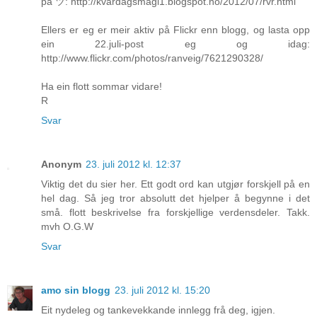
på ツ: http://kvardagsmagi1.blogspot.no/2012/07/rvr.html
Ellers er eg er meir aktiv på Flickr enn blogg, og lasta opp
ein 22.juli-post eg og idag:
http://www.flickr.com/photos/ranveig/7621290328/
Ha ein flott sommar vidare!
R
Svar
Anonym
23. juli 2012 kl. 12:37
Viktig det du sier her. Ett godt ord kan utgjør forskjell på en
hel dag. Så jeg tror absolutt det hjelper å begynne i det
små. flott beskrivelse fra forskjellige verdensdeler. Takk.
mvh O.G.W
Svar
amo sin blogg
23. juli 2012 kl. 15:20
Eit nydeleg og tankevekkande innlegg frå deg, igjen.