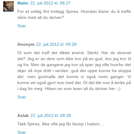
Malin
22. juli 2012 kl. 09:27
For et veldig fint innlegg Spirea. Hvordan klarer du å treffe
sånn med alt du skriver?
Svar
Anonym
22. juli 2012 kl. 09:28
Oi som det traff det diktet øverst. Sterkt. Har du skrevet
det? Jeg er av dem som ikke tror på en gud, dvs jeg tror til
og fra. Men de gangene jeg tror så spør jeg ofte hvorfor det
skjer så mye driiit i verden. gud der oppe kunne ha stoppa
det. men gurimalla det kunne vi også noen ganger. Vi
kunne vel også gjort noe med det. Oi det ble noe å tenke på
i dag for meg. Hilsen en som leser alt du skriver her ;-)
Svar
Aslak
22. juli 2012 kl. 09:28
Takk Spirea. Ikke ofte jeg får klump i halsen....
Svar