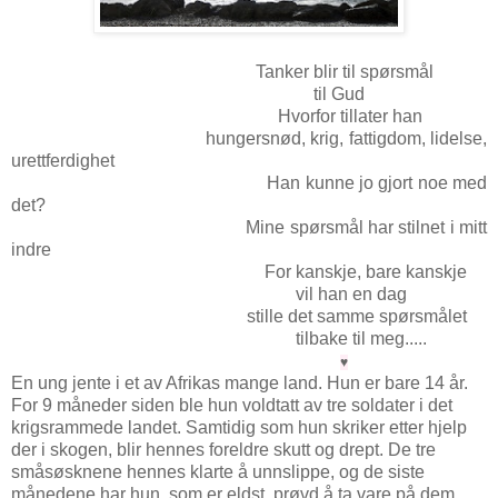
Tanker blir til spørsmål
til Gud
Hvorfor tillater han
hungersnød, krig, fattigdom, lidelse,
urettferdighet
Han kunne jo gjort noe med
det?
Mine spørsmål har stilnet i mitt
indre
For kanskje, bare kanskje
vil han en dag
stille det samme spørsmålet
tilbake til meg.....
♥
En ung jente i et av Afrikas mange land. Hun er bare 14 år.
For 9 måneder siden ble hun voldtatt av tre soldater i det
krigsrammede landet. Samtidig som hun skriker etter hjelp
der i skogen, blir hennes foreldre skutt og drept. De tre
småsøsknene hennes klarte å unnslippe, og de siste
månedene har hun, som er eldst, prøvd å ta vare på dem