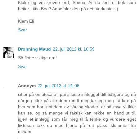
Kloke og velskrevne ord, Spirea. Ar du lest ei bok som
heiter Little Bee? Anbefaler den på det sterkaste :-)
Klem Eli
Svar
Dronning Maud
22. juli 2012 kl. 16:59
Så flotte viktige ord!
Svar
Anonym
22. juli 2012 kl. 21:06
sitter på en utecafe i paris.leste innlegget ditt tidligere og nå
når jeg titter på alle dem rundt meg,tar jeg meg i å lure på
hva som bor inni dem av sår og skader. er så mye vi ikke
kan se. og så mange vi faktisk kan rekke en hånd ut til.
igjen et innlegg som får meg til å tenke og vurdere eget
liv.tusen takk du med hjerte på rett plass. klemmer fra
miriam