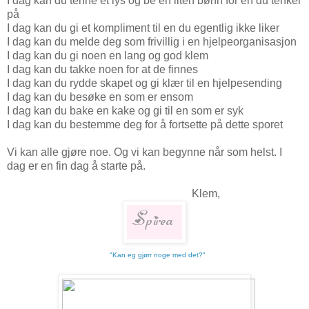
I dag kan du tenne et lys og be en liten bønn for en du tenker
på
I dag kan du gi et kompliment til en du egentlig ikke liker
I dag kan du melde deg som frivillig i en hjelpeorganisasjon
I dag kan du gi noen en lang og god klem
I dag kan du takke noen for at de finnes
I dag kan du rydde skapet og gi klær til en hjelpesending
I dag kan du besøke en som er ensom
I dag kan du bake en kake og gi til en som er syk
I dag kan du bestemme deg for å fortsette på dette sporet
Vi kan alle gjøre noe. Og vi kan begynne når som helst. I
dag er en fin dag å starte på.
Klem,
"Kan eg gjørr noge med det?"