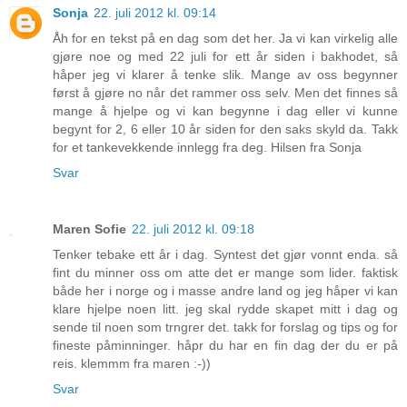
Sonja
22. juli 2012 kl. 09:14
Åh for en tekst på en dag som det her. Ja vi kan virkelig alle
gjøre noe og med 22 juli for ett år siden i bakhodet, så
håper jeg vi klarer å tenke slik. Mange av oss begynner
først å gjøre no når det rammer oss selv. Men det finnes så
mange å hjelpe og vi kan begynne i dag eller vi kunne
begynt for 2, 6 eller 10 år siden for den saks skyld da. Takk
for et tankevekkende innlegg fra deg. Hilsen fra Sonja
Svar
Maren Sofie
22. juli 2012 kl. 09:18
Tenker tebake ett år i dag. Syntest det gjør vonnt enda. så
fint du minner oss om atte det er mange som lider. faktisk
både her i norge og i masse andre land og jeg håper vi kan
klare hjelpe noen litt. jeg skal rydde skapet mitt i dag og
sende til noen som trngrer det. takk for forslag og tips og for
fineste påminninger. håpr du har en fin dag der du er på
reis. klemmm fra maren :-))
Svar