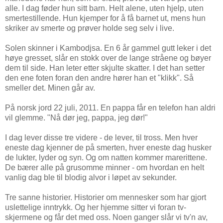
alle. I dag føder hun sitt barn. Helt alene, uten hjelp, uten
smertestillende. Hun kjemper for å få barnet ut, mens hun
skriker av smerte og prøver holde seg selv i live.
Solen skinner i Kambodjsa. En 6 år gammel gutt leker i det
høye gresset, slår en stokk over de lange stråene og bøyer
dem til side. Han leter etter skjulte skatter. I det han setter
den ene foten foran den andre hører han et "klikk". Så
smeller det. Minen går av.
På norsk jord 22 juli, 2011. En pappa får en telefon han aldri
vil glemme. "Nå dør jeg, pappa, jeg dør!"
I dag lever disse tre videre - de lever, til tross. Men hver
eneste dag kjenner de på smerten, hver eneste dag husker
de lukter, lyder og syn. Og om natten kommer marerittene.
De bærer alle på grusomme minner - om hvordan en helt
vanlig dag ble til blodig alvor i løpet av sekunder.
Tre sanne historier. Historier om mennesker som har gjort
uslettelige inntrykk. Og her hjemme sitter vi foran tv-
skjermene og får det med oss. Noen ganger slår vi tv'n av,