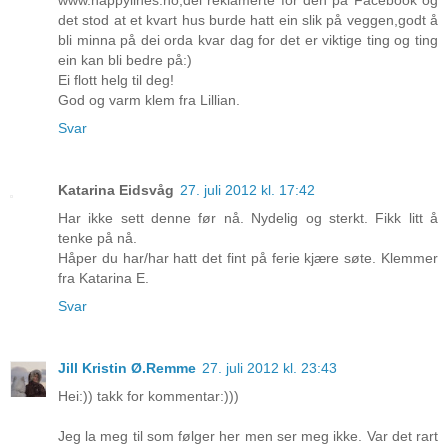
det stod at et kvart hus burde hatt ein slik på veggen,godt å
bli minna på dei orda kvar dag for det er viktige ting og ting
ein kan bli bedre på:)
Ei flott helg til deg!
God og varm klem fra Lillian.
Svar
Katarina Eidsvåg
27. juli 2012 kl. 17:42
Har ikke sett denne før nå. Nydelig og sterkt. Fikk litt å
tenke på nå.
Håper du har/har hatt det fint på ferie kjære søte. Klemmer
fra Katarina E.
Svar
Jill Kristin Ø.Remme
27. juli 2012 kl. 23:43
Hei:)) takk for kommentar:)))
Jeg la meg til som følger her men ser meg ikke. Var det rart