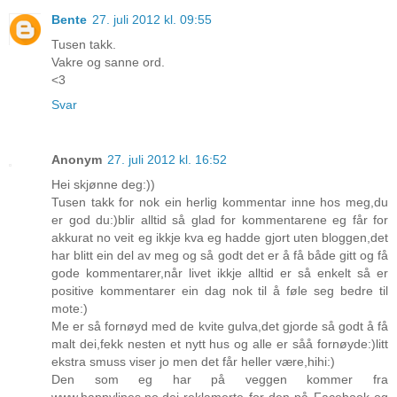
Bente
27. juli 2012 kl. 09:55
Tusen takk.
Vakre og sanne ord.
<3
Svar
Anonym
27. juli 2012 kl. 16:52
Hei skjønne deg:))
Tusen takk for nok ein herlig kommentar inne hos meg,du
er god du:)blir alltid så glad for kommentarene eg får for
akkurat no veit eg ikkje kva eg hadde gjort uten bloggen,det
har blitt ein del av meg og så godt det er å få både gitt og få
gode kommentarer,når livet ikkje alltid er så enkelt så er
positive kommentarer ein dag nok til å føle seg bedre til
mote:)
Me er så fornøyd med de kvite gulva,det gjorde så godt å få
malt dei,fekk nesten et nytt hus og alle er såå fornøyde:)litt
ekstra smuss viser jo men det får heller være,hihi:)
Den som eg har på veggen kommer fra
www.happylines.no,dei reklamerte for den på Facebook og