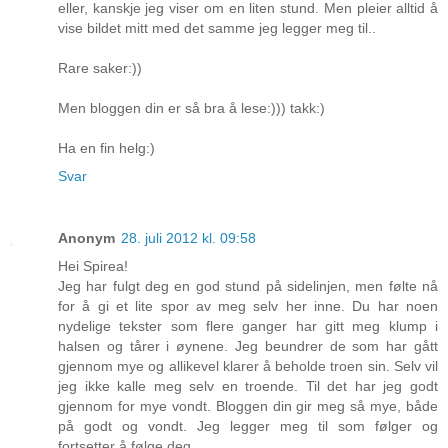
eller, kanskje jeg viser om en liten stund. Men pleier alltid å
vise bildet mitt med det samme jeg legger meg til..
Rare saker:))
Men bloggen din er så bra å lese:))) takk:)
Ha en fin helg:)
Svar
Anonym
28. juli 2012 kl. 09:58
Hei Spirea!
Jeg har fulgt deg en god stund på sidelinjen, men følte nå
for å gi et lite spor av meg selv her inne. Du har noen
nydelige tekster som flere ganger har gitt meg klump i
halsen og tårer i øynene. Jeg beundrer de som har gått
gjennom mye og allikevel klarer å beholde troen sin. Selv vil
jeg ikke kalle meg selv en troende. Til det har jeg godt
gjennom for mye vondt. Bloggen din gir meg så mye, både
på godt og vondt. Jeg legger meg til som følger og
fortsetter å følge deg.