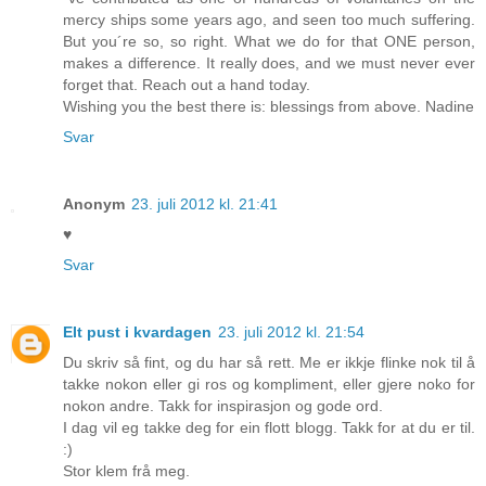
mercy ships some years ago, and seen too much suffering.
But you´re so, so right. What we do for that ONE person,
makes a difference. It really does, and we must never ever
forget that. Reach out a hand today.
Wishing you the best there is: blessings from above. Nadine
Svar
Anonym
23. juli 2012 kl. 21:41
♥
Svar
EIt pust i kvardagen
23. juli 2012 kl. 21:54
Du skriv så fint, og du har så rett. Me er ikkje flinke nok til å
takke nokon eller gi ros og kompliment, eller gjere noko for
nokon andre. Takk for inspirasjon og gode ord.
I dag vil eg takke deg for ein flott blogg. Takk for at du er til.
:)
Stor klem frå meg.