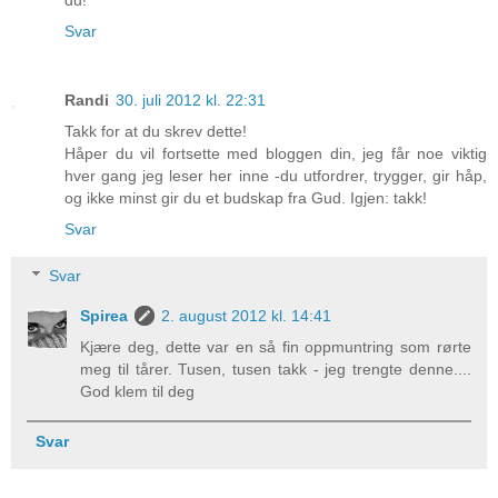
du!
Svar
Randi
30. juli 2012 kl. 22:31
Takk for at du skrev dette!
Håper du vil fortsette med bloggen din, jeg får noe viktig
hver gang jeg leser her inne -du utfordrer, trygger, gir håp,
og ikke minst gir du et budskap fra Gud. Igjen: takk!
Svar
Svar
Spirea
2. august 2012 kl. 14:41
Kjære deg, dette var en så fin oppmuntring som rørte
meg til tårer. Tusen, tusen takk - jeg trengte denne....
God klem til deg
Svar