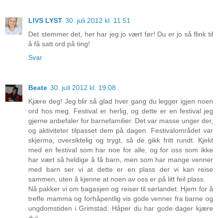
LIVS LYST
30. juli 2012 kl. 11:51
Det stemmer det, her har jeg jo vært før! Du er jo så flink til
å få satt ord på ting!
Svar
Beate
30. juli 2012 kl. 19:08
Kjære deg! Jeg blir så glad hver gang du legger igjen noen
ord hos meg. Festival er herlig, og dette er en festival jeg
gjerne anbefaler for barnefamilier. Det var masse unger der,
og aktiviteter tilpasset dem på dagen. Festivalområdet var
skjerma, oversiktelig og trygt, så de gikk fritt rundt. Kjekt
med en festival som har noe for alle, og for oss som ikke
har vært så heldige å få barn, men som har mange venner
med barn ser vi at dette er en plass der vi kan reise
sammen, uten å kjenne at noen av oss er på litt feil plass.
Nå pakker vi om bagasjen og reiser til sørlandet. Hjem for å
treffe mamma og forhåpentlig vis gode venner fra barne og
ungdomstiden i Grimstad. Håper du har gode dager kjære