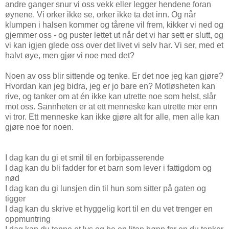
andre ganger snur vi oss vekk eller legger hendene foran
øynene. Vi orker ikke se, orker ikke ta det inn. Og når
klumpen i halsen kommer og tårene vil frem, kikker vi ned og
gjemmer oss - og puster lettet ut når det vi har sett er slutt, og
vi kan igjen glede oss over det livet vi selv har. Vi ser, med et
halvt øye, men gjør vi noe med det?
Noen av oss blir sittende og tenke. Er det noe jeg kan gjøre?
Hvordan kan jeg bidra, jeg er jo bare en? Motløsheten kan
rive, og tanker om at én ikke kan utrette noe som helst, slår
mot oss. Sannheten er at ett menneske kan utrette mer enn
vi tror. Ett menneske kan ikke gjøre alt for alle, men alle kan
gjøre noe for noen.
I dag kan du gi et smil til en forbipasserende
I dag kan du bli fadder for et barn som lever i fattigdom og
nød
I dag kan du gi lunsjen din til hun som sitter på gaten og
tigger
I dag kan du skrive et hyggelig kort til en du vet trenger en
oppmuntring