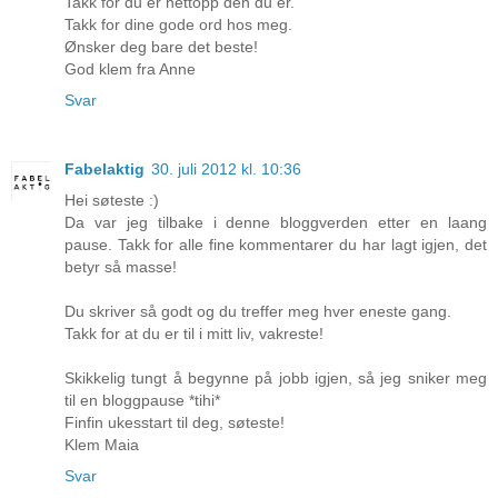
Takk for du er nettopp den du er.
Takk for dine gode ord hos meg.
Ønsker deg bare det beste!
God klem fra Anne
Svar
Fabelaktig
30. juli 2012 kl. 10:36
Hei søteste :)
Da var jeg tilbake i denne bloggverden etter en laang
pause. Takk for alle fine kommentarer du har lagt igjen, det
betyr så masse!
Du skriver så godt og du treffer meg hver eneste gang.
Takk for at du er til i mitt liv, vakreste!
Skikkelig tungt å begynne på jobb igjen, så jeg sniker meg
til en bloggpause *tihi*
Finfin ukesstart til deg, søteste!
Klem Maia
Svar