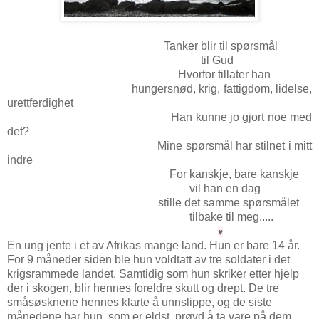
Tanker blir til spørsmål
til Gud
Hvorfor tillater han
hungersnød, krig, fattigdom, lidelse,
urettferdighet
Han kunne jo gjort noe med
det?
Mine spørsmål har stilnet i mitt
indre
For kanskje, bare kanskje
vil han en dag
stille det samme spørsmålet
tilbake til meg.....
♥
En ung jente i et av Afrikas mange land. Hun er bare 14 år.
For 9 måneder siden ble hun voldtatt av tre soldater i det
krigsrammede landet. Samtidig som hun skriker etter hjelp
der i skogen, blir hennes foreldre skutt og drept. De tre
småsøsknene hennes klarte å unnslippe, og de siste
månedene har hun, som er eldst, prøvd å ta vare på dem