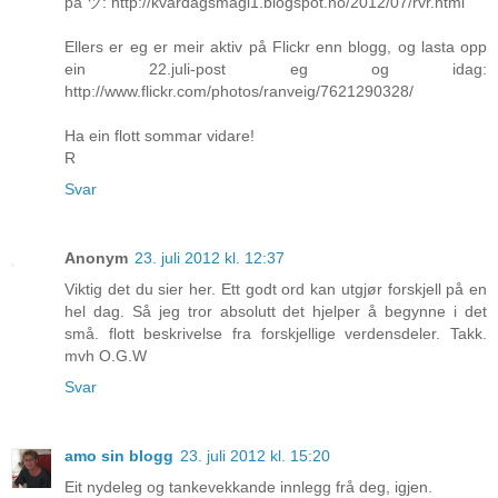
på ツ: http://kvardagsmagi1.blogspot.no/2012/07/rvr.html
Ellers er eg er meir aktiv på Flickr enn blogg, og lasta opp
ein 22.juli-post eg og idag:
http://www.flickr.com/photos/ranveig/7621290328/
Ha ein flott sommar vidare!
R
Svar
Anonym
23. juli 2012 kl. 12:37
Viktig det du sier her. Ett godt ord kan utgjør forskjell på en
hel dag. Så jeg tror absolutt det hjelper å begynne i det
små. flott beskrivelse fra forskjellige verdensdeler. Takk.
mvh O.G.W
Svar
amo sin blogg
23. juli 2012 kl. 15:20
Eit nydeleg og tankevekkande innlegg frå deg, igjen.