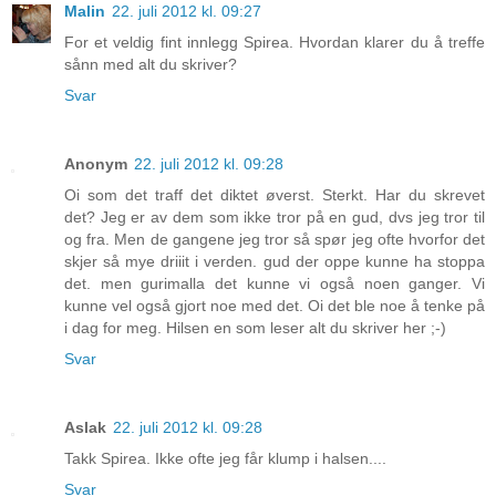
Malin
22. juli 2012 kl. 09:27
For et veldig fint innlegg Spirea. Hvordan klarer du å treffe
sånn med alt du skriver?
Svar
Anonym
22. juli 2012 kl. 09:28
Oi som det traff det diktet øverst. Sterkt. Har du skrevet
det? Jeg er av dem som ikke tror på en gud, dvs jeg tror til
og fra. Men de gangene jeg tror så spør jeg ofte hvorfor det
skjer så mye driiit i verden. gud der oppe kunne ha stoppa
det. men gurimalla det kunne vi også noen ganger. Vi
kunne vel også gjort noe med det. Oi det ble noe å tenke på
i dag for meg. Hilsen en som leser alt du skriver her ;-)
Svar
Aslak
22. juli 2012 kl. 09:28
Takk Spirea. Ikke ofte jeg får klump i halsen....
Svar