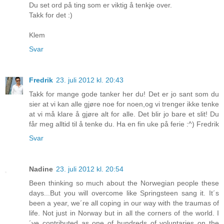
Du set ord på ting som er viktig å tenkje over.
Takk for det :)
Klem
Svar
Fredrik
23. juli 2012 kl. 20:43
Takk for mange gode tanker her du! Det er jo sant som du
sier at vi kan alle gjøre noe for noen,og vi trenger ikke tenke
at vi må klare å gjøre alt for alle. Det blir jo bare et slit! Du
får meg alltid til å tenke du. Ha en fin uke på ferie :^) Fredrik
Svar
Nadine
23. juli 2012 kl. 20:54
Been thinking so much about the Norwegian people these
days...But you will overcome like Springsteen sang it. It´s
been a year, we´re all coping in our way with the traumas of
life. Not just in Norway but in all the corners of the world. I
´ve contributed as one of hundreds of voluntaries on the