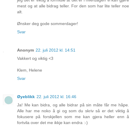
jeg det er viktig å formidle at det er i hverdagen vi kan gjøre
mest og at alle bidrag teller. For den som har lite teller noe
alt.
Ønsker deg gode sommerdager!
Svar
Anonym
22. juli 2012 kl. 14:51
Vakkert og viktig <3
Klem, Helene
Svar
Øyeblikk
22. juli 2012 kl. 16:46
Ja! Me kan bidra, og alle bidrar på sin måte får me håpe.
Alle har me noko å gi og som du skriv så er det viktig å
fokusere på forskjellen som me kan gjera heller enn å
fortvila over det me ikkje kan endra :-)