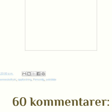
:20:00 p.m.
enneskefrykt
,
oppfordring
,
Personlig
,
selvbilde
60 kommentarer: