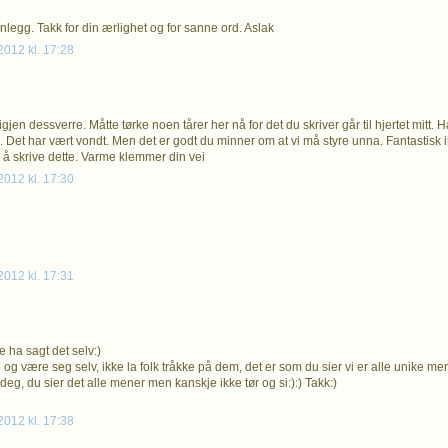
nlegg. Takk for din ærlighet og for sanne ord. Aslak
012 kl. 17:28
jen dessverre. Måtte tørke noen tårer her nå for det du skriver går til hjertet mitt. H
l. Det har vært vondt. Men det er godt du minner om at vi må styre unna. Fantastisk i
å skrive dette. Varme klemmer din vei
012 kl. 17:30
012 kl. 17:31
e ha sagt det selv:)
og være seg selv, ikke la folk tråkke på dem, det er som du sier vi er alle unike men
e deg, du sier det alle mener men kanskje ikke tør og si:):) Takk:)
012 kl. 17:38