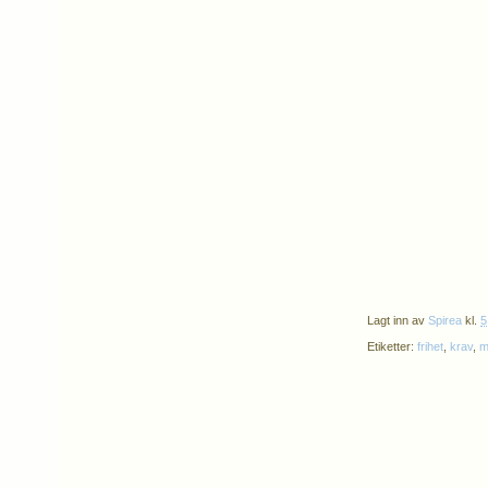
Lagt inn av
Spirea
kl.
5
Etiketter:
frihet
,
krav
,
m