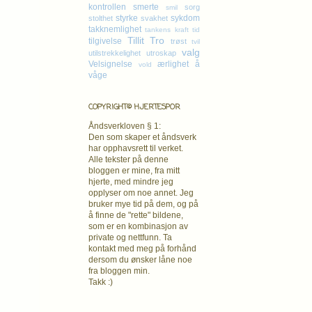
kontrollen
smerte
sorg
smil
styrke
sykdom
stolthet
svakhet
takknemlighet
tankens kraft
tid
Tillit
Tro
tilgivelse
trøst
tvil
valg
utilstrekkelighet
utroskap
Velsignelse
ærlighet
å
vold
våge
COPYRIGHT© HJERTESPOR
Åndsverkloven § 1:
Den som skaper et åndsverk
har opphavsrett
til verket.
Alle tekster på denne
bloggen er mine, fra mitt
hjerte, med mindre jeg
opplyser om noe annet. Jeg
bruker mye tid på dem, og på
å finne de "rette" bildene,
som er en kombinasjon av
private og nettfunn. Ta
kontakt med meg på forhånd
dersom du ønsker låne noe
fra bloggen min.
Takk :)