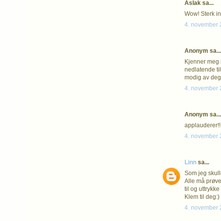
Aslak sa...
Wow! Sterk in
4. november 2
Anonym sa...
Kjenner meg ig
nedlatende ti
modig av deg 
4. november 2
Anonym sa...
applauderer!!
4. november 2
Linn
sa...
Som jeg skull
Alle må prøve 
til og uttrykk
Klem til deg:)
4. november 2