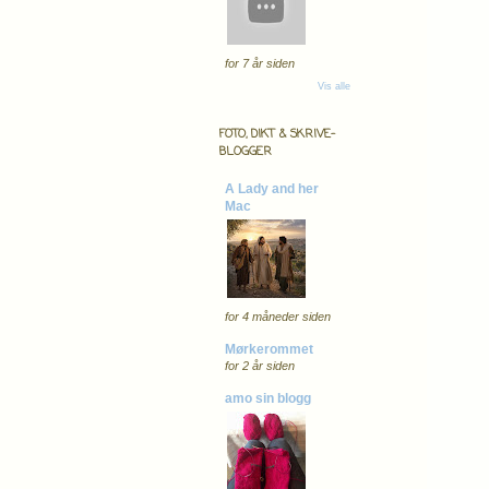
for 7 år siden
Vis alle
FOTO, DIKT & SKRIVE-
BLOGGER
A Lady and her
Mac
for 4 måneder siden
Mørkerommet
for 2 år siden
amo sin blogg