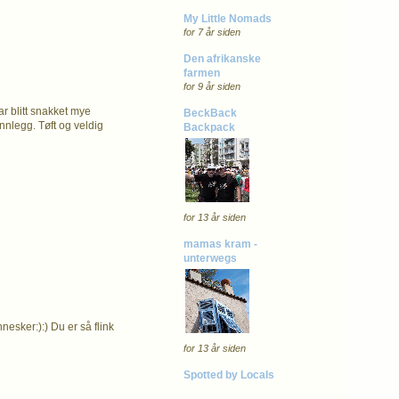
My Little Nomads
for 7 år siden
Den afrikanske
farmen
for 9 år siden
ar blitt snakket mye
BeckBack
nnlegg. Tøft og veldig
Backpack
for 13 år siden
mamas kram -
unterwegs
nesker:):) Du er så flink
for 13 år siden
Spotted by Locals