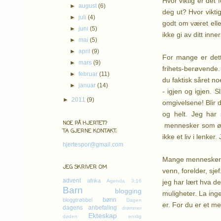
Hvor viktig er det 
►
august
(6)
deg ut? Hvor vikti
►
juli
(4)
godt om været elle
►
juni
(5)
ikke gi av ditt inne
►
mai
(5)
►
april
(9)
For mange er dett
►
mars
(9)
frihets-berøvende.
►
februar
(11)
du faktisk såret n
►
januar
(14)
- igjen og igjen. 
►
2011
(9)
omgivelsene! Blir d
og helt. Jeg har 
NOE PÅ HJERTET?
mennesker som ønske
TA GJERNE KONTAKT:
ikke et liv i lenk
hjertespor@gmail.com
Mange mennesker gå
JEG SKRIVER OM
venn, forelder, sj
advent
afrika
jeg har lært hva d
Agenda 3:16
Barn
blogging
muligheter. La ing
bønn
bloggtrøbbel
Dagen
er. For du er et m
dagens anbefaling
drømmer
Ekteskap
døden
enslig