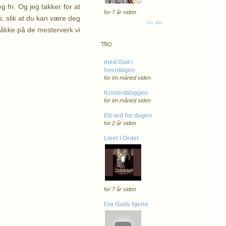
 fri. Og jeg takker for at
for 7 år siden
ss, slik at du kan være deg
Vis alle
 tråkke på de mesterverk vi
TRO
med Gud i
hverdagen
for én måned siden
Kristenbloggen
for én måned siden
Ett ord for dagen
for 2 år siden
Livet i Ordet
for 7 år siden
Fra Guds hjerte