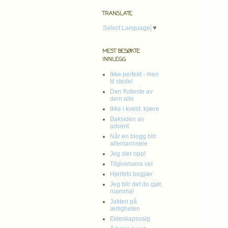
TRANSLATE
Select Language
▼
MEST BESØKTE
INNLEGG
Ikke perfekt - men
til stede!
Den flotteste av
dem alle
Ikke i kveld, kjære
Baksiden av
advent
Når en blogg blir
allemannseie
Jeg sier opp!
Tilgivelsens vei
Hjertets begjær
Jeg blir det du gjør,
mamma!
Jakten på
ærligheten
Ekteskapsvalg