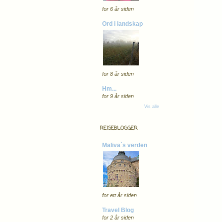
for 6 år siden
Ord i landskap
for 8 år siden
Hm...
for 9 år siden
Vis alle
REISEBLOGGER
Maliva`s verden
for ett år siden
Travel Blog
for 2 år siden