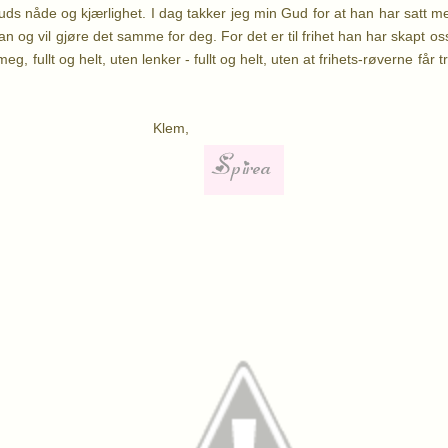
Guds nåde og kjærlighet. I dag takker jeg min Gud for at han har satt meg
an og vil gjøre det samme for deg.
For det er til frihet han har skapt o
eg, fullt og helt, uten lenker - fullt og helt, uten at frihets-røverne får
lem,