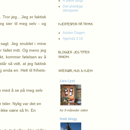
Å bære tungt
Det uheldige
stempelet
 Tror jeg....
Jeg er faktisk
jeg sier til meg selv - og
HJERTESPOR PÅ TRYKK
Avisen Dagen
Agenda 3:16
 sagt. Jeg snublet i mine
 fallet mitt.
Og mens jeg
BLOGGER JEG TITTER
rrekt, kommer følelsen av å
INNOM:
år så vidt, at jeg faktisk
 enda en. Helt til frihets-
INTERIØR, HUS & HJEM
Livs Lyst
 opp med å se på meg selv
 tider. Nylig var det en
ikke være så fri. En
for 9 måneder siden
Hwit blogg