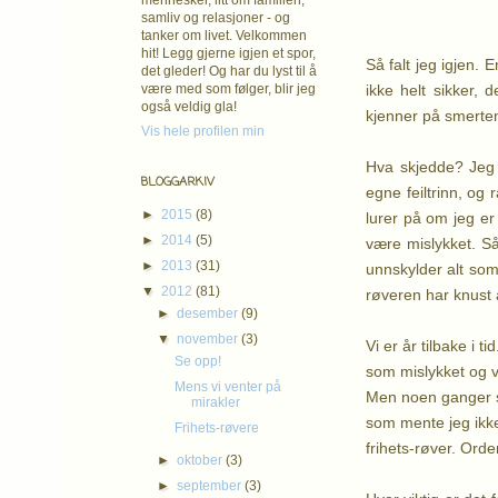
mennesker, litt om familien,
samliv og relasjoner - og
tanker om livet. Velkommen
hit! Legg gjerne igjen et spor,
Så falt jeg igjen. 
det gleder! Og har du lyst til å
ikke helt sikker, 
være med som følger, blir jeg
også veldig gla!
kjenner på smerten
Vis hele profilen min
Hva skjedde? Jeg t
BLOGGARKIV
egne feiltrinn, og 
►
2015
(8)
lurer på om jeg er 
►
2014
(5)
være mislykket. Så 
►
2013
(31)
unnskylder alt som 
▼
2012
(81)
røveren har knust a
►
desember
(9)
▼
november
(3)
Vi er år tilbake i 
Se opp!
som mislykket og ver
Mens vi venter på
Men noen ganger skj
mirakler
som mente jeg ikke
Frihets-røvere
frihets-røver. Ord
►
oktober
(3)
►
september
(3)