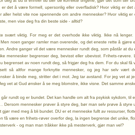
for deg at du til enhver tid sier de korrekte tingene, gjør det som ser bra
g er det å være formell, upersonlig eller overfladisk? Hvor viktig er d
r aller helst vite noe spennende om andre mennesker? Hvor viktig er
rste, men vise deg fra din beste side - alltid?
e svært viktig. For meg er det overhode ikke viktig. Ikke nå lenger
 Men noen ganger ramler man overende, og det eneste rette å gjøre er 
oen. Andre ganger vil det være mennesker rundt deg, som påstår at du
Slike mennesker begrenser deg, bevisst eller ubevisst. Frihets-røvere.
u begrenset av noen rundt deg, så frigjør deg fra dem. For du skal få v
sett så altfor mange forknytte mennesker, og jeg har selv vært d
r å binde meg, stritter det i mot. Jeg tar avstand. For jeg vet at jeg er
er. Jeg vet at Gud ønsker å se meg blomstre, ikke visne. Det samme ønsk
r rundt og er bundet. Det kan handle om alt fra psykisk sykdom, til e
ef... Dersom mennesker prøver å styre deg, bør man selv prøve å styre u
et gjør med meg å bli bundet. DU er et menneske fullt av ressurser, flo
en få være en frihets-røver overfor deg, la ingen begrense det unike, 
esterverk - og man man tråkker ikke på mesterverk, gjør man vel?