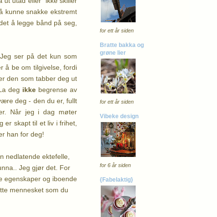
 ut utad eller ikke skiller
et å kunne snakke ekstremt
 det å legge bånd på seg,
for ett år siden
Bratte bakka og
grøne lier
. Jeg ser på det kun som
å be om tilgivelse, fordi
 er den som tabber deg ut
La deg
ikke
begrense av
ære deg - den du er, fullt
for ett år siden
er. Når jeg i dag møter
Vibeke design
 skapt til et liv i frihet,
er han for deg!
n nedlatende ektefelle,
for 6 år siden
nna.. Jeg gjør det. For
tte egenskaper og iboende
{Fabelaktig}
flotte mennesket som du