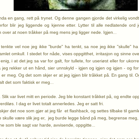
Enda en gang, rett på trynet. Og denne gangen gjorde det virkelig vondt.
derfor
blir jeg liggende og kjenne etter. Lytter til alle nedlatende ord 
 over at noen tråkker på meg mens jeg ligger nede. Igjen...
enkte vel noe jeg ikke "burde" ha tenkt, sa noe jeg ikke "skulle" ha
ramlet omkull. I stedet for nåde, vises oppgitthet, irritasjon og sinne over
enig, i at det jeg sa var for galt, for tullete, for useriøst eller for uko
jeg rekker ut en hånd, sier unnskyld - igjen og igjen og igjen - og forst
er meg. Og det som skjer er at jeg igjen blir tråkket på. En gang til. Og
lt det som faktisk er meg...
tid. Slik var livet mitt en periode. Jeg ble konstant tråkket på, og endte
diløs. I dag er livet totalt annerledes. Jeg er satt fri.
er det noe som gjør at jeg får et flashback, og settes tilbake til gamle
 skulle være slik jeg er, jeg burde legge bånd på meg, begrense meg, 
ene som ble sagt var harde, avvisende, oppgitte...