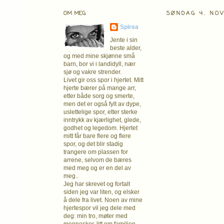
OM MEG
SØNDAG 4. NO
Spirea
Jente i sin
beste alder,
og med mine skjønne små
barn, bor vi i landidyll, nær
sjø og vakre strender.
Livet gir oss spor i hjertet. Mitt
hjerte bærer på mange arr,
etter både sorg og smerte,
men det er også fylt av dype,
uslettelige spor, etter sterke
inntrykk av kjærlighet, glede,
godhet og legedom. Hjertet
mitt får bare flere og flere
spor, og det blir stadig
trangere om plassen for
arrene, selvom de bæres
med meg og er en del av
meg..
Jeg har skrevet og fortalt
siden jeg var liten, og elsker
å dele fra livet. Noen av mine
hjertespor vil jeg dele med
deg: min tro, møter med