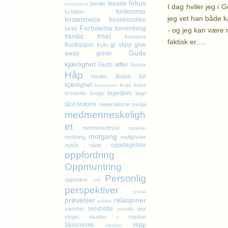
fokus
fasade
familie
ensomhet
I dag hviler jeg i 
fordommer
forbilder
jeg vet han både k
fordømmelse
foreldrerollen
Fortvilelse
forventning
fortid
- og jeg kan være m
fremtid
frihet
fristelser
faktisk er.....
frustrasjon
gi slipp
give
frykt
Guds
away
glede
kjærlighet
K
Guds løfter
humor
Håp
Jesus
Jul
idealer
kjærlighet
krav
krise
kontraster
legedom
kristenliv
kropp
løgn
lånt historie
materialisme
media
medmenneskeligh
et
menneskefrykt
mirakler
motgang
mobbing
muligheter
oppdagelser
nyttår
nåde
oppfordring
Oppmuntring
Personlig
oppvekst
ord
perspektiver
privat
prøvelser
relasjoner
påske
selvbilde
sannhet
sex
selvtillit
singel
skatter i mørket
Skilsmisse
slipp
sladder