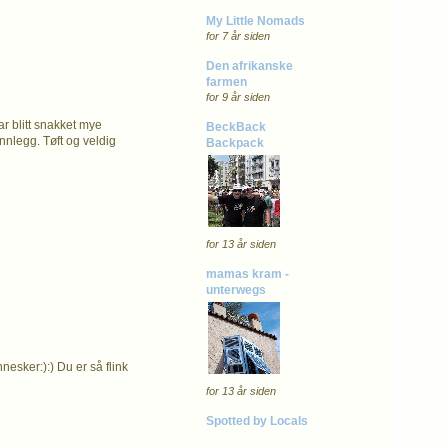
My Little Nomads
for 7 år siden
Den afrikanske
farmen
for 9 år siden
ar blitt snakket mye
BeckBack
nnlegg. Tøft og veldig
Backpack
for 13 år siden
mamas kram -
unterwegs
nesker:):) Du er så flink
for 13 år siden
Spotted by Locals