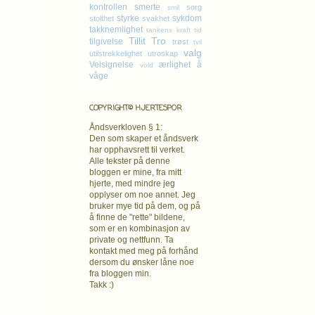
kontrollen
smerte
sorg
smil
styrke
sykdom
stolthet
svakhet
takknemlighet
tankens kraft
tid
Tillit
Tro
tilgivelse
trøst
tvil
valg
utilstrekkelighet
utroskap
Velsignelse
ærlighet
å
vold
våge
COPYRIGHT© HJERTESPOR
Åndsverkloven § 1:
Den som skaper et åndsverk
har opphavsrett
til verket.
Alle tekster på denne
bloggen er mine, fra mitt
hjerte, med mindre jeg
opplyser om noe annet. Jeg
bruker mye tid på dem, og på
å finne de "rette" bildene,
som er en kombinasjon av
private og nettfunn. Ta
kontakt med meg på forhånd
dersom du ønsker låne noe
fra bloggen min.
Takk :)