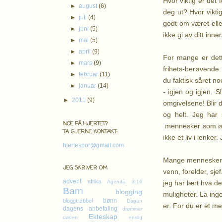
Hvor viktig er det 
►
august
(6)
deg ut? Hvor vikti
►
juli
(4)
godt om været elle
►
juni
(5)
ikke gi av ditt inne
►
mai
(5)
►
april
(9)
For mange er dett
►
mars
(9)
frihets-berøvende.
►
februar
(11)
du faktisk såret n
►
januar
(14)
- igjen og igjen. 
►
2011
(9)
omgivelsene! Blir d
og helt. Jeg har 
NOE PÅ HJERTET?
mennesker som ønske
TA GJERNE KONTAKT:
ikke et liv i lenk
hjertespor@gmail.com
Mange mennesker gå
JEG SKRIVER OM
venn, forelder, sj
advent
afrika
jeg har lært hva d
Agenda 3:16
Barn
blogging
muligheter. La ing
bønn
bloggtrøbbel
Dagen
er. For du er et m
dagens anbefaling
drømmer
Ekteskap
døden
enslig