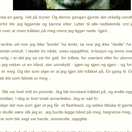
Enda en gang, rett på trynet. Og denne gangen gjorde det virkelig vondt.
derfor
blir jeg liggende og kjenne etter. Lytter til alle nedlatende ord 
 over at noen tråkker på meg mens jeg ligger nede. Igjen...
enkte vel noe jeg ikke "burde" ha tenkt, sa noe jeg ikke "skulle" ha
ramlet omkull. I stedet for nåde, vises oppgitthet, irritasjon og sinne over
enig, i at det jeg sa var for galt, for tullete, for useriøst eller for uko
jeg rekker ut en hånd, sier unnskyld - igjen og igjen og igjen - og forst
er meg. Og det som skjer er at jeg igjen blir tråkket på. En gang til. Og
lt det som faktisk er meg...
tid. Slik var livet mitt en periode. Jeg ble konstant tråkket på, og endte
diløs. I dag er livet totalt annerledes. Jeg er satt fri.
er det noe som gjør at jeg får et flashback, og settes tilbake til gamle
 skulle være slik jeg er, jeg burde legge bånd på meg, begrense meg, 
ene som ble sagt var harde, avvisende, oppgitte...