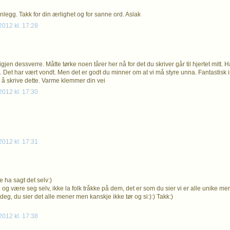
nlegg. Takk for din ærlighet og for sanne ord. Aslak
012 kl. 17:28
jen dessverre. Måtte tørke noen tårer her nå for det du skriver går til hjertet mitt. H
l. Det har vært vondt. Men det er godt du minner om at vi må styre unna. Fantastisk i
å skrive dette. Varme klemmer din vei
012 kl. 17:30
012 kl. 17:31
e ha sagt det selv:)
og være seg selv, ikke la folk tråkke på dem, det er som du sier vi er alle unike men
e deg, du sier det alle mener men kanskje ikke tør og si:):) Takk:)
012 kl. 17:38