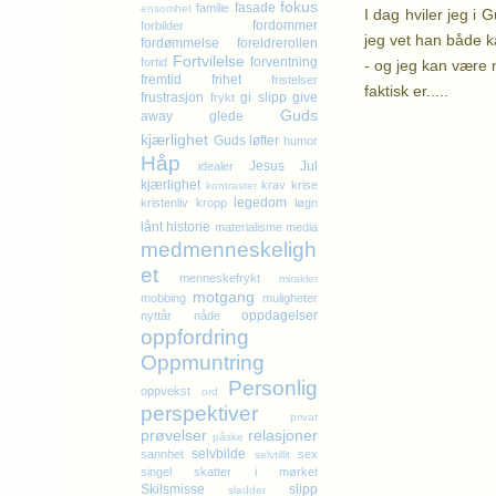
fokus
fasade
familie
ensomhet
I dag hviler jeg i 
fordommer
forbilder
jeg vet han både k
fordømmelse
foreldrerollen
Fortvilelse
forventning
fortid
- og jeg kan være m
fremtid
frihet
fristelser
faktisk er.....
frustrasjon
gi slipp
give
frykt
Guds
away
glede
kjærlighet
K
Guds løfter
humor
Håp
Jesus
Jul
idealer
kjærlighet
krav
krise
kontraster
legedom
kristenliv
kropp
løgn
lånt historie
materialisme
media
medmenneskeligh
et
menneskefrykt
mirakler
motgang
mobbing
muligheter
oppdagelser
nyttår
nåde
oppfordring
Oppmuntring
Personlig
oppvekst
ord
perspektiver
privat
prøvelser
relasjoner
påske
selvbilde
sannhet
sex
selvtillit
singel
skatter i mørket
Skilsmisse
slipp
sladder