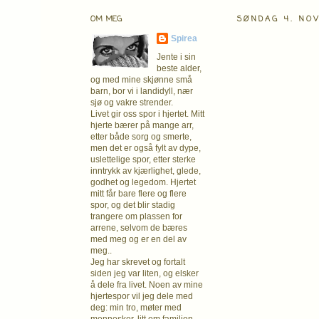
OM MEG
SØNDAG 4. NO
Spirea
Jente i sin
beste alder,
og med mine skjønne små
barn, bor vi i landidyll, nær
sjø og vakre strender.
Livet gir oss spor i hjertet. Mitt
hjerte bærer på mange arr,
etter både sorg og smerte,
men det er også fylt av dype,
uslettelige spor, etter sterke
inntrykk av kjærlighet, glede,
godhet og legedom. Hjertet
mitt får bare flere og flere
spor, og det blir stadig
trangere om plassen for
arrene, selvom de bæres
med meg og er en del av
meg..
Jeg har skrevet og fortalt
siden jeg var liten, og elsker
å dele fra livet. Noen av mine
hjertespor vil jeg dele med
deg: min tro, møter med