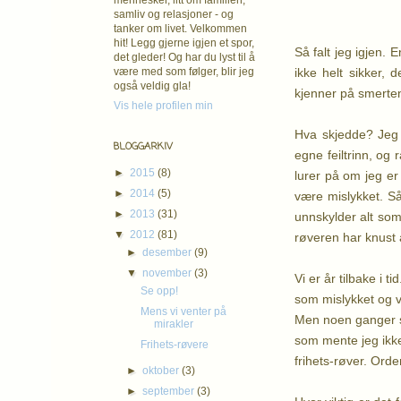
mennesker, litt om familien,
samliv og relasjoner - og
tanker om livet. Velkommen
hit! Legg gjerne igjen et spor,
Så falt jeg igjen. 
det gleder! Og har du lyst til å
ikke helt sikker, 
være med som følger, blir jeg
også veldig gla!
kjenner på smerten
Vis hele profilen min
Hva skjedde? Jeg t
BLOGGARKIV
egne feiltrinn, og 
►
2015
(8)
lurer på om jeg er 
►
2014
(5)
være mislykket. Så 
►
2013
(31)
unnskylder alt som 
▼
2012
(81)
røveren har knust a
►
desember
(9)
▼
november
(3)
Vi er år tilbake i 
Se opp!
som mislykket og ver
Mens vi venter på
Men noen ganger skj
mirakler
som mente jeg ikke
Frihets-røvere
frihets-røver. Ord
►
oktober
(3)
►
september
(3)