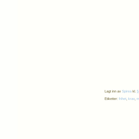
Lagt inn av
Spirea
kl.
5
Etiketter:
frihet
,
krav
,
m