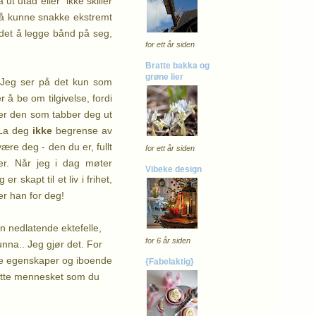
 ut utad eller ikke skiller
et å kunne snakke ekstremt
 det å legge bånd på seg,
for ett år siden
Bratte bakka og
grøne lier
. Jeg ser på det kun som
å be om tilgivelse, fordi
 er den som tabber deg ut
La deg
ikke
begrense av
ære deg - den du er, fullt
for ett år siden
er. Når jeg i dag møter
Vibeke design
 skapt til et liv i frihet,
er han for deg!
n nedlatende ektefelle,
for 6 år siden
nna.. Jeg gjør det. For
tte egenskaper og iboende
{Fabelaktig}
flotte mennesket som du