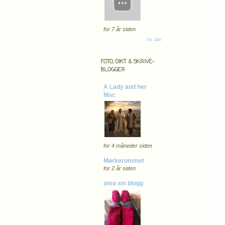
for 7 år siden
Vis alle
FOTO, DIKT & SKRIVE-
BLOGGER
A Lady and her
Mac
for 4 måneder siden
Mørkerommet
for 2 år siden
amo sin blogg