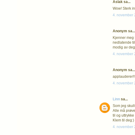
Aslak sa...
Wow! Sterk in
4. november 2
Anonym sa...
Kjenner meg ig
nedlatende ti
modig av deg 
4. november 2
Anonym sa...
applauderer!!
4. november 2
Linn
sa...
Som jeg skull
Alle må prøve 
til og uttrykk
Klem til deg:)
4. november 2