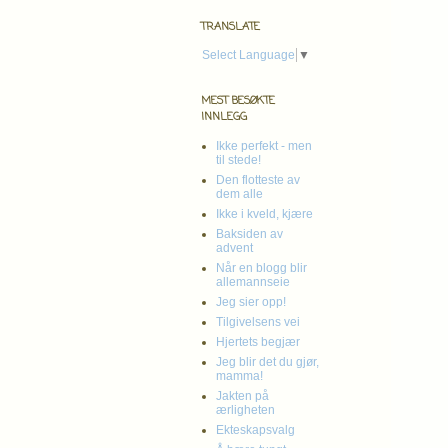
TRANSLATE
Select Language
▼
MEST BESØKTE
INNLEGG
Ikke perfekt - men
til stede!
Den flotteste av
dem alle
Ikke i kveld, kjære
Baksiden av
advent
Når en blogg blir
allemannseie
Jeg sier opp!
Tilgivelsens vei
Hjertets begjær
Jeg blir det du gjør,
mamma!
Jakten på
ærligheten
Ekteskapsvalg