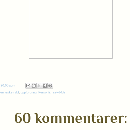
:20:00 p.m.
enneskefrykt
,
oppfordring
,
Personlig
,
selvbilde
60 kommentarer: