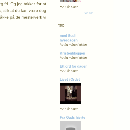
 fri. Og jeg takker for at
for 7 år siden
ss, slik at du kan være deg
Vis alle
 tråkke på de mesterverk vi
TRO
med Gud i
hverdagen
for én måned siden
Kristenbloggen
for én måned siden
Ett ord for dagen
for 2 år siden
Livet i Ordet
for 7 år siden
Fra Guds hjerte