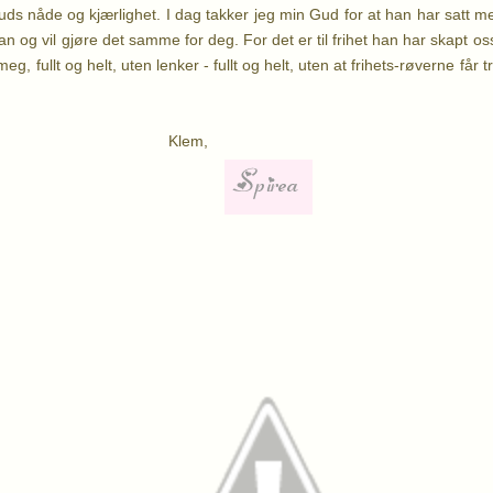
Guds nåde og kjærlighet. I dag takker jeg min Gud for at han har satt meg
an og vil gjøre det samme for deg.
For det er til frihet han har skapt o
eg, fullt og helt, uten lenker - fullt og helt, uten at frihets-røverne får
lem,