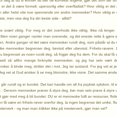
for deg at du til enhver tid sier de korrekte tingene, gjør det som ser bra
g er det å være formell, upersonlig eller overfladisk? Hvor viktig er d
r aller helst vite noe spennende om andre mennesker? Hvor viktig er
rste, men vise deg fra din beste side - alltid?
e svært viktig. For meg er det overhode ikke viktig. Ikke nå lenger
 Men noen ganger ramler man overende, og det eneste rette å gjøre er 
oen. Andre ganger vil det være mennesker rundt deg, som påstår at du
Slike mennesker begrenser deg, bevisst eller ubevisst. Frihets-røvere.
u begrenset av noen rundt deg, så frigjør deg fra dem. For du skal få v
sett så altfor mange forknytte mennesker, og jeg har selv vært d
r å binde meg, stritter det i mot. Jeg tar avstand. For jeg vet at jeg er
er. Jeg vet at Gud ønsker å se meg blomstre, ikke visne. Det samme ønsk
r rundt og er bundet. Det kan handle om alt fra psykisk sykdom, til e
ef... Dersom mennesker prøver å styre deg, bør man selv prøve å styre u
et gjør med meg å bli bundet. DU er et menneske fullt av ressurser, flo
en få være en frihets-røver overfor deg, la ingen begrense det unike, 
esterverk - og man man tråkker ikke på mesterverk, gjør man vel?