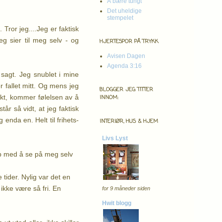
Å bære tungt
Det uheldige
stempelet
 Tror jeg....
Jeg er faktisk
jeg sier til meg selv - og
HJERTESPOR PÅ TRYKK
Avisen Dagen
Agenda 3:16
 sagt. Jeg snublet i mine
 fallet mitt.
Og mens jeg
BLOGGER JEG TITTER
rrekt, kommer følelsen av å
INNOM:
år så vidt, at jeg faktisk
 enda en. Helt til frihets-
INTERIØR, HUS & HJEM
Livs Lyst
 opp med å se på meg selv
 tider. Nylig var det en
ikke være så fri. En
for 9 måneder siden
Hwit blogg