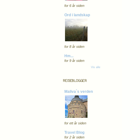
for 6 år siden
Ord i landskap
for 8 år siden
Hm...
for 9 år siden
Vis alle
REISEBLOGGER
Maliva`s verden
for ett år siden
Travel Blog
for 2 år siden