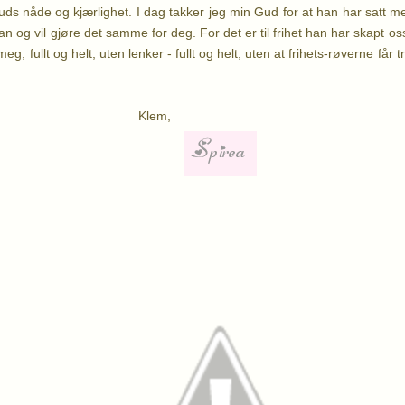
Guds nåde og kjærlighet. I dag takker jeg min Gud for at han har satt meg
an og vil gjøre det samme for deg.
For det er til frihet han har skapt o
eg, fullt og helt, uten lenker - fullt og helt, uten at frihets-røverne får
lem,