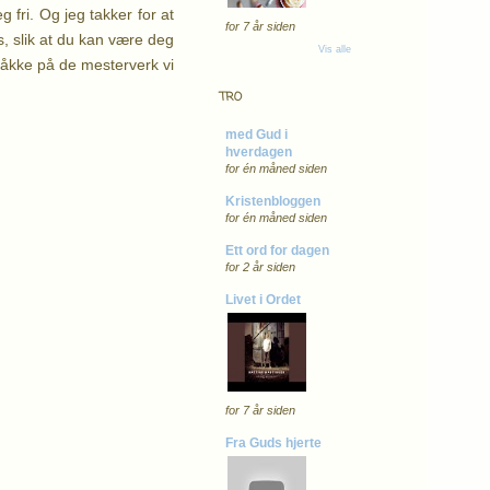
 fri. Og jeg takker for at
for 7 år siden
ss, slik at du kan være deg
Vis alle
 tråkke på de mesterverk vi
TRO
med Gud i
hverdagen
for én måned siden
Kristenbloggen
for én måned siden
Ett ord for dagen
for 2 år siden
Livet i Ordet
for 7 år siden
Fra Guds hjerte