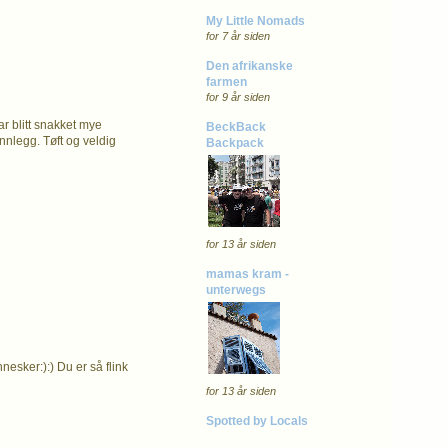
My Little Nomads
for 7 år siden
Den afrikanske
farmen
for 9 år siden
ar blitt snakket mye
BeckBack
nnlegg. Tøft og veldig
Backpack
for 13 år siden
mamas kram -
unterwegs
nesker:):) Du er så flink
for 13 år siden
Spotted by Locals