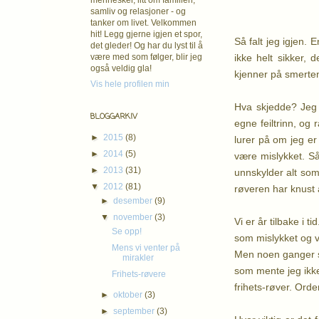
mennesker, litt om familien,
samliv og relasjoner - og
tanker om livet. Velkommen
hit! Legg gjerne igjen et spor,
Så falt jeg igjen. 
det gleder! Og har du lyst til å
ikke helt sikker, 
være med som følger, blir jeg
også veldig gla!
kjenner på smerten
Vis hele profilen min
Hva skjedde? Jeg t
BLOGGARKIV
egne feiltrinn, og 
►
2015
(8)
lurer på om jeg er 
►
2014
(5)
være mislykket. Så 
►
2013
(31)
unnskylder alt som 
▼
2012
(81)
røveren har knust a
►
desember
(9)
▼
november
(3)
Vi er år tilbake i 
Se opp!
som mislykket og ver
Mens vi venter på
Men noen ganger skj
mirakler
som mente jeg ikke
Frihets-røvere
frihets-røver. Ord
►
oktober
(3)
►
september
(3)