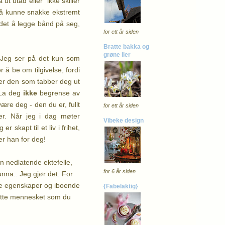
 ut utad eller ikke skiller
et å kunne snakke ekstremt
 det å legge bånd på seg,
for ett år siden
Bratte bakka og
grøne lier
. Jeg ser på det kun som
å be om tilgivelse, fordi
 er den som tabber deg ut
La deg
ikke
begrense av
ære deg - den du er, fullt
for ett år siden
er. Når jeg i dag møter
Vibeke design
 skapt til et liv i frihet,
er han for deg!
n nedlatende ektefelle,
for 6 år siden
nna.. Jeg gjør det. For
tte egenskaper og iboende
{Fabelaktig}
flotte mennesket som du