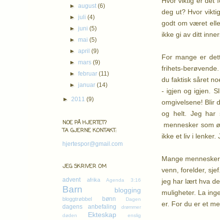
Hvor viktig er det 
►
august
(6)
deg ut? Hvor vikti
►
juli
(4)
godt om været elle
►
juni
(5)
ikke gi av ditt inne
►
mai
(5)
►
april
(9)
For mange er dett
►
mars
(9)
frihets-berøvende.
►
februar
(11)
du faktisk såret n
►
januar
(14)
- igjen og igjen. 
►
2011
(9)
omgivelsene! Blir d
og helt. Jeg har 
NOE PÅ HJERTET?
mennesker som ønske
TA GJERNE KONTAKT:
ikke et liv i lenk
hjertespor@gmail.com
Mange mennesker gå
JEG SKRIVER OM
venn, forelder, sj
advent
afrika
jeg har lært hva d
Agenda 3:16
Barn
blogging
muligheter. La ing
bønn
bloggtrøbbel
Dagen
er. For du er et m
dagens anbefaling
drømmer
Ekteskap
døden
enslig