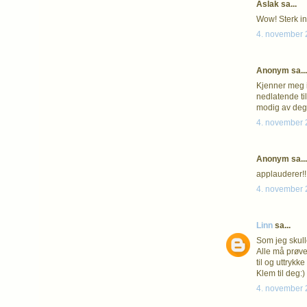
Aslak sa...
Wow! Sterk in
4. november 2
Anonym sa...
Kjenner meg ig
nedlatende ti
modig av deg 
4. november 2
Anonym sa...
applauderer!!
4. november 2
Linn
sa...
Som jeg skull
Alle må prøve 
til og uttrykk
Klem til deg:)
4. november 2