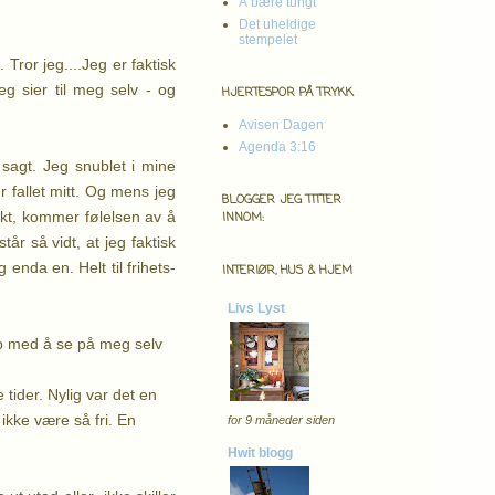
Å bære tungt
Det uheldige
stempelet
 Tror jeg....
Jeg er faktisk
jeg sier til meg selv - og
HJERTESPOR PÅ TRYKK
Avisen Dagen
Agenda 3:16
 sagt. Jeg snublet i mine
 fallet mitt.
Og mens jeg
BLOGGER JEG TITTER
rrekt, kommer følelsen av å
INNOM:
år så vidt, at jeg faktisk
 enda en. Helt til frihets-
INTERIØR, HUS & HJEM
Livs Lyst
 opp med å se på meg selv
 tider. Nylig var det en
ikke være så fri. En
for 9 måneder siden
Hwit blogg