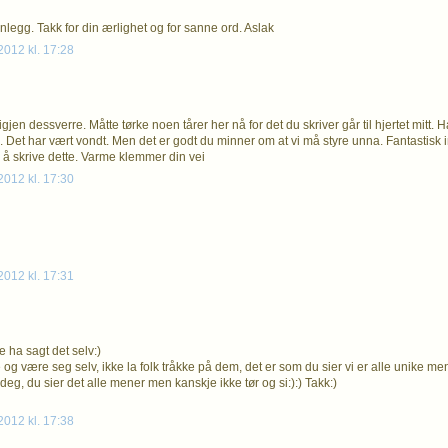
nlegg. Takk for din ærlighet og for sanne ord. Aslak
012 kl. 17:28
jen dessverre. Måtte tørke noen tårer her nå for det du skriver går til hjertet mitt. H
l. Det har vært vondt. Men det er godt du minner om at vi må styre unna. Fantastisk i
å skrive dette. Varme klemmer din vei
012 kl. 17:30
012 kl. 17:31
e ha sagt det selv:)
og være seg selv, ikke la folk tråkke på dem, det er som du sier vi er alle unike men
e deg, du sier det alle mener men kanskje ikke tør og si:):) Takk:)
012 kl. 17:38