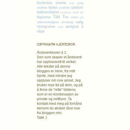
kontrollen
smerte
sorg
smil
styrke
sykdom
stolthet
svakhet
takknemlighet
tankens kraft
tid
Tillit
Tro
tilgivelse
trøst
tvil
valg
utilstrekkelighet
utroskap
Velsignelse
ærlighet
å
vold
våge
COPYRIGHT© HJERTESPOR
Åndsverkloven § 1:
Den som skaper et åndsverk
har opphavsrett
til verket.
Alle tekster på denne
bloggen er mine, fra mitt
hjerte, med mindre jeg
opplyser om noe annet. Jeg
bruker mye tid på dem, og på
å finne de "rette" bildene,
som er en kombinasjon av
private og nettfunn. Ta
kontakt med meg på forhånd
dersom du ønsker låne noe
fra bloggen min.
Takk :)