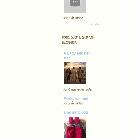
for 7 år siden
Vis alle
FOTO, DIKT & SKRIVE-
BLOGGER
A Lady and her
Mac
for 4 måneder siden
Mørkerommet
for 2 år siden
amo sin blogg