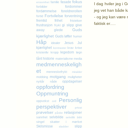
fokus
fasade
familie
ensomhet
I dag hviler jeg i 
fordommer
forbilder
jeg vet han både k
fordømmelse
foreldrerollen
Fortvilelse
forventning
fortid
- og jeg kan være m
fremtid
frihet
fristelser
faktisk er.....
frustrasjon
gi slipp
give
frykt
Guds
away
glede
kjærlighet
K
Guds løfter
humor
Håp
Jesus
Jul
idealer
kjærlighet
krav
krise
kontraster
legedom
kristenliv
kropp
løgn
lånt historie
materialisme
media
medmenneskeligh
et
menneskefrykt
mirakler
motgang
mobbing
muligheter
oppdagelser
nyttår
nåde
oppfordring
Oppmuntring
Personlig
oppvekst
ord
perspektiver
privat
prøvelser
relasjoner
påske
selvbilde
sannhet
sex
selvtillit
singel
skatter i mørket
Skilsmisse
slipp
sladder