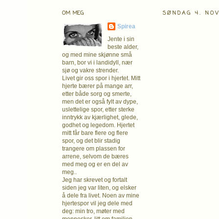
OM MEG
SØNDAG 4. NO
Spirea
Jente i sin
beste alder,
og med mine skjønne små
barn, bor vi i landidyll, nær
sjø og vakre strender.
Livet gir oss spor i hjertet. Mitt
hjerte bærer på mange arr,
etter både sorg og smerte,
men det er også fylt av dype,
uslettelige spor, etter sterke
inntrykk av kjærlighet, glede,
godhet og legedom. Hjertet
mitt får bare flere og flere
spor, og det blir stadig
trangere om plassen for
arrene, selvom de bæres
med meg og er en del av
meg..
Jeg har skrevet og fortalt
siden jeg var liten, og elsker
å dele fra livet. Noen av mine
hjertespor vil jeg dele med
deg: min tro, møter med