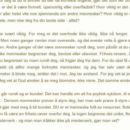
for deg at du til enhver tid sier de korrekte tingene, gjør det som ser bra
g er det å være formell, upersonlig eller overfladisk? Hvor viktig er d
r aller helst vite noe spennende om andre mennesker? Hvor viktig er
rste, men vise deg fra din beste side - alltid?
e svært viktig. For meg er det overhode ikke viktig. Ikke nå lenger
 Men noen ganger ramler man overende, og det eneste rette å gjøre er 
oen. Andre ganger vil det være mennesker rundt deg, som påstår at du
Slike mennesker begrenser deg, bevisst eller ubevisst. Frihets-røvere.
u begrenset av noen rundt deg, så frigjør deg fra dem. For du skal få v
sett så altfor mange forknytte mennesker, og jeg har selv vært d
r å binde meg, stritter det i mot. Jeg tar avstand. For jeg vet at jeg er
er. Jeg vet at Gud ønsker å se meg blomstre, ikke visne. Det samme ønsk
r rundt og er bundet. Det kan handle om alt fra psykisk sykdom, til e
ef... Dersom mennesker prøver å styre deg, bør man selv prøve å styre u
et gjør med meg å bli bundet. DU er et menneske fullt av ressurser, flo
en få være en frihets-røver overfor deg, la ingen begrense det unike, 
esterverk - og man man tråkker ikke på mesterverk, gjør man vel?