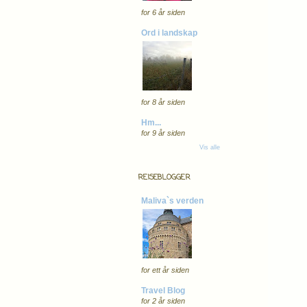
for 6 år siden
Ord i landskap
for 8 år siden
Hm...
for 9 år siden
Vis alle
REISEBLOGGER
Maliva`s verden
for ett år siden
Travel Blog
for 2 år siden