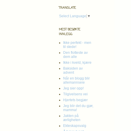
TRANSLATE
Select Language
▼
MEST BESØKTE
INNLEGG
Ikke perfekt - men
til stede!
Den flotteste av
dem alle
Ikke i kveld, kjære
Baksiden av
advent
Når en blogg blir
allemannseie
Jeg sier opp!
Tilgivelsens vei
Hjertets begjær
Jeg blir det du gjør,
mamma!
Jakten på
ærligheten
Ekteskapsvalg