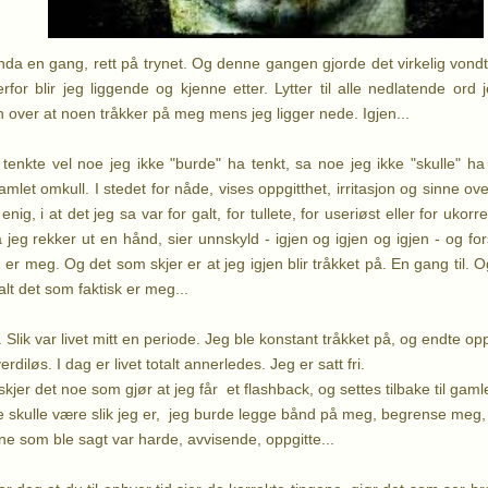
Enda en gang, rett på trynet. Og denne gangen gjorde det virkelig vondt.
derfor
blir jeg liggende og kjenne etter. Lytter til alle nedlatende ord 
 over at noen tråkker på meg mens jeg ligger nede. Igjen...
enkte vel noe jeg ikke "burde" ha tenkt, sa noe jeg ikke "skulle" ha
ramlet omkull. I stedet for nåde, vises oppgitthet, irritasjon og sinne over
enig, i at det jeg sa var for galt, for tullete, for useriøst eller for uko
jeg rekker ut en hånd, sier unnskyld - igjen og igjen og igjen - og forst
er meg. Og det som skjer er at jeg igjen blir tråkket på. En gang til. Og
lt det som faktisk er meg...
tid. Slik var livet mitt en periode. Jeg ble konstant tråkket på, og endte
diløs. I dag er livet totalt annerledes. Jeg er satt fri.
er det noe som gjør at jeg får et flashback, og settes tilbake til gamle
 skulle være slik jeg er, jeg burde legge bånd på meg, begrense meg, 
ene som ble sagt var harde, avvisende, oppgitte...