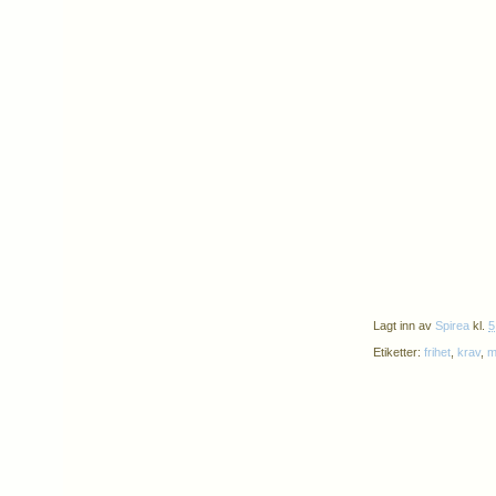
Lagt inn av
Spirea
kl.
5
Etiketter:
frihet
,
krav
,
m