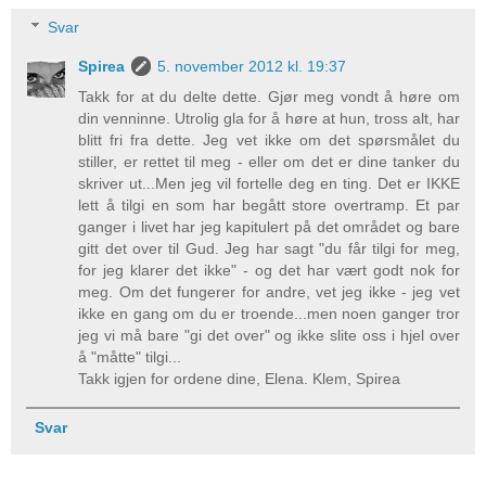
Svar
Spirea
5. november 2012 kl. 19:37
Takk for at du delte dette. Gjør meg vondt å høre om
din venninne. Utrolig gla for å høre at hun, tross alt, har
blitt fri fra dette. Jeg vet ikke om det spørsmålet du
stiller, er rettet til meg - eller om det er dine tanker du
skriver ut...Men jeg vil fortelle deg en ting. Det er IKKE
lett å tilgi en som har begått store overtramp. Et par
ganger i livet har jeg kapitulert på det området og bare
gitt det over til Gud. Jeg har sagt "du får tilgi for meg,
for jeg klarer det ikke" - og det har vært godt nok for
meg. Om det fungerer for andre, vet jeg ikke - jeg vet
ikke en gang om du er troende...men noen ganger tror
jeg vi må bare "gi det over" og ikke slite oss i hjel over
å "måtte" tilgi...
Takk igjen for ordene dine, Elena. Klem, Spirea
Svar