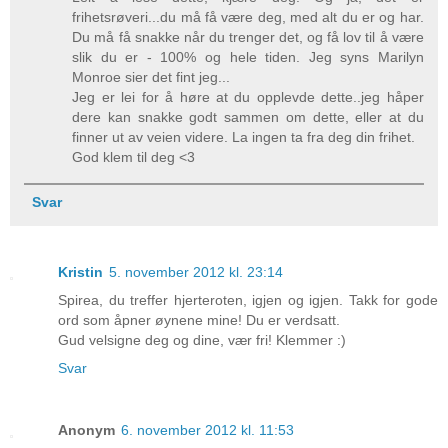
frihetsrøveri...du må få være deg, med alt du er og har.
Du må få snakke når du trenger det, og få lov til å være
slik du er - 100% og hele tiden. Jeg syns Marilyn
Monroe sier det fint jeg...
Jeg er lei for å høre at du opplevde dette..jeg håper
dere kan snakke godt sammen om dette, eller at du
finner ut av veien videre. La ingen ta fra deg din frihet.
God klem til deg <3
Svar
Kristin
5. november 2012 kl. 23:14
Spirea, du treffer hjerteroten, igjen og igjen. Takk for gode
ord som åpner øynene mine! Du er verdsatt.
Gud velsigne deg og dine, vær fri! Klemmer :)
Svar
Anonym
6. november 2012 kl. 11:53