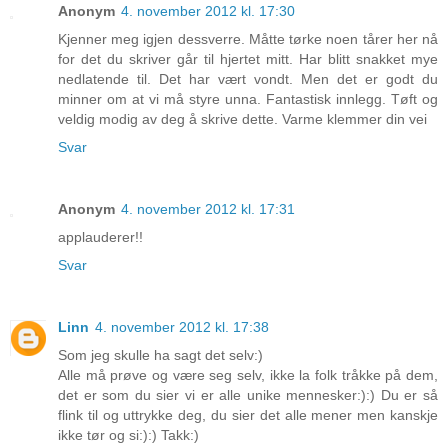
Anonym
4. november 2012 kl. 17:30
Kjenner meg igjen dessverre. Måtte tørke noen tårer her nå
for det du skriver går til hjertet mitt. Har blitt snakket mye
nedlatende til. Det har vært vondt. Men det er godt du
minner om at vi må styre unna. Fantastisk innlegg. Tøft og
veldig modig av deg å skrive dette. Varme klemmer din vei
Svar
Anonym
4. november 2012 kl. 17:31
applauderer!!
Svar
Linn
4. november 2012 kl. 17:38
Som jeg skulle ha sagt det selv:)
Alle må prøve og være seg selv, ikke la folk tråkke på dem,
det er som du sier vi er alle unike mennesker:):) Du er så
flink til og uttrykke deg, du sier det alle mener men kanskje
ikke tør og si:):) Takk:)