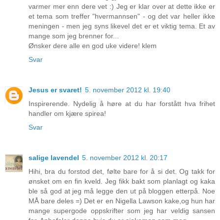
varmer mer enn dere vet :) Jeg er klar over at dette ikke er
et tema som treffer "hvermannsen" - og det var heller ikke
meningen - men jeg syns likevel det er et viktig tema. Et av
mange som jeg brenner for...
Ønsker dere alle en god uke videre! klem
Svar
Jesus er svaret!
5. november 2012 kl. 19:40
Inspirerende. Nydelig å høre at du har forstått hva frihet
handler om kjære spirea!
Svar
salige lavendel
5. november 2012 kl. 20:17
Hihi, bra du forstod det, følte bare for å si det. Og takk for
ønsket om en fin kveld. Jeg fikk bakt som planlagt og kaka
ble så god at jeg må legge den ut på bloggen etterpå. Noe
MÅ bare deles =) Det er en Nigella Lawson kake,og hun har
mange supergode oppskrifter som jeg har veldig sansen