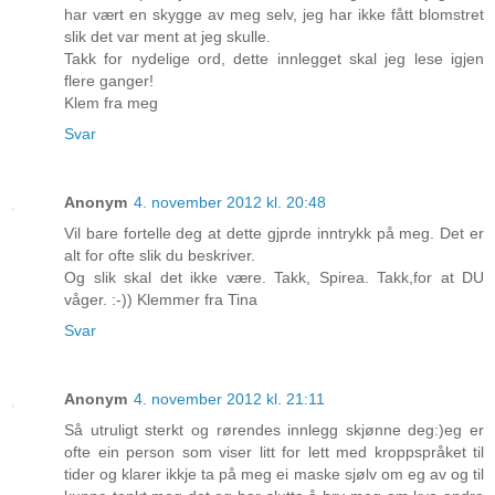
har vært en skygge av meg selv, jeg har ikke fått blomstret
slik det var ment at jeg skulle.
Takk for nydelige ord, dette innlegget skal jeg lese igjen
flere ganger!
Klem fra meg
Svar
Anonym
4. november 2012 kl. 20:48
Vil bare fortelle deg at dette gjprde inntrykk på meg. Det er
alt for ofte slik du beskriver.
Og slik skal det ikke være. Takk, Spirea. Takk,for at DU
våger. :-)) Klemmer fra Tina
Svar
Anonym
4. november 2012 kl. 21:11
Så utruligt sterkt og rørendes innlegg skjønne deg:)eg er
ofte ein person som viser litt for lett med kroppspråket til
tider og klarer ikkje ta på meg ei maske sjølv om eg av og til