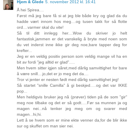
Hjem & Glede
5. november 2012 kl. 16:41
Å hei Spirea....
Først må jeg bare få si at jeg ble både kry og glad da du
hadde vært innom hos meg....og tusen takk for så flotte
ord....varmer skal du vite!
Så til ditt innlegg her....Wow du skriver jo helt
fantastisk,jammen er det vanskelig å bryte med noen som
du vet inderst inne ikke gir deg noe,bare tapper deg for
krefter...
Jeg er en veldig positiv person som veldig mange vil ha en
bit av fordi "jeg alltid er glad".....
Men hvem sitter igjen såret,med dårlig samvittighet for bare
å være snill....jo,det er jo meg det da....
Tror vi jenter er nesten født med dårlig samvittighet jeg!
Så startet "snille Camilla" å gi beskjed.....og det var IKKE
pop...
Men heldigvis bruker jeg nå (prøver) tiden på de som "gir"
meg noe tilbake og det er så godt.....Før sa munnen ja og
magen nei...nå tenker jeg meg om og svarer med
magen...hi,hi.
Lett å se hvem som er mine ekte venner da,for de blir ikke
sur og skuffet om man sier nei.