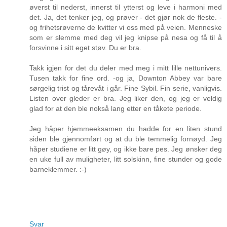
øverst til nederst, innerst til ytterst og leve i harmoni med
det. Ja, det tenker jeg, og prøver - det gjør nok de fleste. -
og frihetsrøverne de kvitter vi oss med på veien. Menneske
som er slemme med deg vil jeg knipse på nesa og få til å
forsvinne i sitt eget støv. Du er bra.
Takk igjen for det du deler med meg i mitt lille nettunivers.
Tusen takk for fine ord. -og ja, Downton Abbey var bare
sørgelig trist og tårevåt i går. Fine Sybil. Fin serie, vanligvis.
Listen over gleder er bra. Jeg liker den, og jeg er veldig
glad for at den ble nokså lang etter en tåkete periode.
Jeg håper hjemmeeksamen du hadde for en liten stund
siden ble gjennomført og at du ble temmelig fornøyd. Jeg
håper studiene er litt gøy, og ikke bare pes. Jeg ønsker deg
en uke full av muligheter, litt solskinn, fine stunder og gode
barneklemmer. :-)
Svar