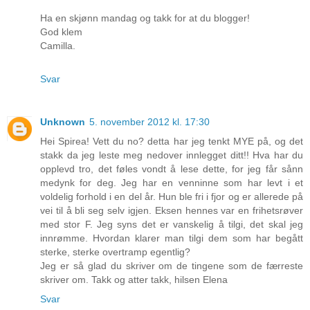
Ha en skjønn mandag og takk for at du blogger!
God klem
Camilla.
Svar
Unknown
5. november 2012 kl. 17:30
Hei Spirea! Vett du no? detta har jeg tenkt MYE på, og det
stakk da jeg leste meg nedover innlegget ditt!! Hva har du
opplevd tro, det føles vondt å lese dette, for jeg får sånn
medynk for deg. Jeg har en venninne som har levt i et
voldelig forhold i en del år. Hun ble fri i fjor og er allerede på
vei til å bli seg selv igjen. Eksen hennes var en frihetsrøver
med stor F. Jeg syns det er vanskelig å tilgi, det skal jeg
innrømme. Hvordan klarer man tilgi dem som har begått
sterke, sterke overtramp egentlig?
Jeg er så glad du skriver om de tingene som de færreste
skriver om. Takk og atter takk, hilsen Elena
Svar