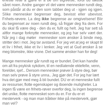
eneste rette å gjøre er å be om tilgivelse, fordi du faktisk
såret noen. Andre ganger vil det være mennesker rundt deg,
som påstår at du er den som tabber deg ut - igjen og igjen.
Slike mennesker begrenser deg, bevisst eller ubevisst.
Frihets-røvere.
La deg
ikke
begrense av omgivelsene! Blir
du begrenset av noen rundt deg, så frigjør deg fra dem. For
du skal få være deg - den du er, fullt og helt. Jeg har sett så
altfor mange forknytte mennesker, og jeg har selv vært der.
Når jeg i dag møter mennesker som ønsker å binde meg,
stritter det i mot. Jeg tar avstand. For jeg vet at jeg er skapt til
et liv i frihet, ikke et liv i lenker. Jeg vet at Gud ønsker å se
meg blomstre, ikke visne. Det samme ønsker han for deg!
Mange mennesker går rundt og er bundet. Det kan handle
om alt fra psykisk sykdom, til en nedlatende ektefelle, venn,
forelder, sjef... Dersom mennesker prøver å styre deg, bør
man selv prøve å styre unna.. Jeg gjør det. For jeg har lært
hva det gjør med meg å bli bundet. DU er et menneske fullt
av ressurser, flotte egenskaper og iboende muligheter. La
ingen få være en frihets-røver overfor deg, la ingen begrense
det unike, flotte mennesket som du er. For du er et
mesterverk - og man man tråkker ikke på mesterverk, gjør
man vel?