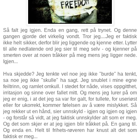
Så falt jeg igjen. Enda en gang, rett på trynet. Og denne
gangen gjorde det virkelig vondt. Tror jeg....
Jeg er faktisk
ikke helt sikker, derfor
blir jeg liggende og kjenne etter. Lytter
til alle nedlatende ord jeg sier til meg selv - og kjenner på
smerten over at noen tråkker på meg mens jeg ligger nede.
Igjen...
Hva skjedde? Jeg tenkte vel noe jeg ikke "burde" ha tenkt,
sa noe jeg ikke "skulle" ha sagt. Jeg snublet i mine egne
feiltrinn, og ramlet omkull. I stedet for nåde, vises oppgitthet,
irritasjon og sinne over fallet mitt.
Og mens jeg lurer på om
jeg er enig, i at det jeg sa var for galt, for tullete, for useriøst
eller for ukorrekt, kommer følelsen av å være mislykket. Så
jeg rekker ut en hånd, sier unnskyld - igjen og igjen og igjen
- og forstår så vidt, at jeg faktisk unnskylder alt som er meg.
Og det som skjer er at jeg igjen blir tråkket på. En gang til.
Og enda en. Helt til frihets-røveren har knust alt det som
faktisk er meg...