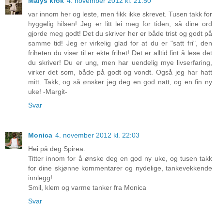
Malys krok
4. november 2012 kl. 21:50
var innom her og leste, men fikk ikke skrevet. Tusen takk for
hyggelig hilsen! Jeg er litt lei meg for tiden, så dine ord
gjorde meg godt! Det du skriver her er både trist og godt på
samme tid! Jeg er virkelig glad for at du er "satt fri", den
friheten du viser til er ekte frihet! Det er alltid fint å lese det
du skriver! Du er ung, men har uendelig mye livserfaring,
virker det som, både på godt og vondt. Også jeg har hatt
mitt. Takk, og så ønsker jeg deg en god natt, og en fin ny
uke! -Margit-
Svar
Monica
4. november 2012 kl. 22:03
Hei på deg Spirea.
Titter innom for å ønske deg en god ny uke, og tusen takk
for dine skjønne kommentarer og nydelige, tankevekkende
innlegg!
Smil, klem og varme tanker fra Monica
Svar