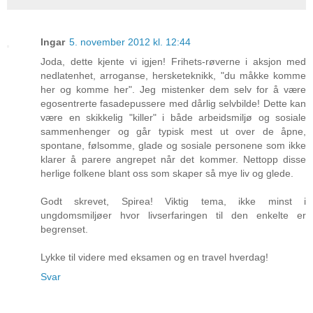
Ingar
5. november 2012 kl. 12:44
Joda, dette kjente vi igjen! Frihets-røverne i aksjon med
nedlatenhet, arroganse, hersketeknikk, "du måkke komme
her og komme her". Jeg mistenker dem selv for å være
egosentrerte fasadepussere med dårlig selvbilde! Dette kan
være en skikkelig "killer" i både arbeidsmiljø og sosiale
sammenhenger og går typisk mest ut over de åpne,
spontane, følsomme, glade og sosiale personene som ikke
klarer å parere angrepet når det kommer. Nettopp disse
herlige folkene blant oss som skaper så mye liv og glede.
Godt skrevet, Spirea! Viktig tema, ikke minst i
ungdomsmiljøer hvor livserfaringen til den enkelte er
begrenset.
Lykke til videre med eksamen og en travel hverdag!
Svar