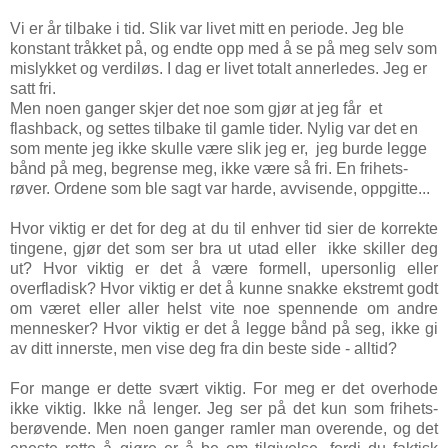
Vi er år tilbake i tid. Slik var livet mitt en periode. Jeg ble
konstant tråkket på, og endte opp med å se på meg selv som
mislykket og verdiløs. I dag er livet totalt annerledes. Jeg er
satt fri.
Men noen ganger skjer det noe som gjør at jeg får et
flashback, og settes tilbake til gamle tider. Nylig var det en
som mente jeg ikke skulle være slik jeg er, jeg burde legge
bånd på meg, begrense meg, ikke være så fri. En frihets-
røver. Ordene som ble sagt var harde, avvisende, oppgitte...
Hvor viktig er det for deg at du til enhver tid sier de korrekte
tingene, gjør det som ser bra ut utad eller ikke skiller deg
ut? Hvor viktig er det å være formell, upersonlig eller
overfladisk? Hvor viktig er det å kunne snakke ekstremt godt
om været eller aller helst vite noe spennende om andre
mennesker? Hvor viktig er det å legge bånd på seg, ikke gi
av ditt innerste, men vise deg fra din beste side - alltid?
For mange er dette svært viktig. For meg er det overhode
ikke viktig. Ikke nå lenger. Jeg ser på det kun som frihets-
berøvende. Men noen ganger ramler man overende, og det