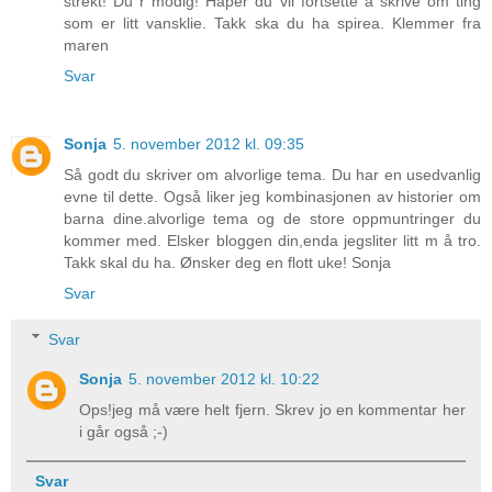
strekt! Du r modig! Håper du vil fortsette å skrive om ting
som er litt vansklie. Takk ska du ha spirea. Klemmer fra
maren
Svar
Sonja
5. november 2012 kl. 09:35
Så godt du skriver om alvorlige tema. Du har en usedvanlig
evne til dette. Også liker jeg kombinasjonen av historier om
barna dine.alvorlige tema og de store oppmuntringer du
kommer med. Elsker bloggen din,enda jegsliter litt m å tro.
Takk skal du ha. Ønsker deg en flott uke! Sonja
Svar
Svar
Sonja
5. november 2012 kl. 10:22
Ops!jeg må være helt fjern. Skrev jo en kommentar her
i går også ;-)
Svar