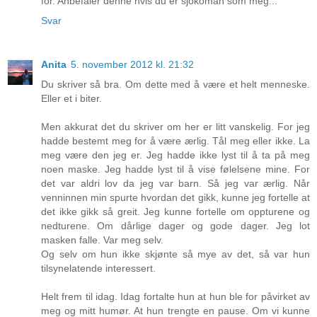
for. Anbefaler denne hvis du er sjokoman som meg...
Svar
Anita
5. november 2012 kl. 21:32
Du skriver så bra. Om dette med å være et helt menneske.
Eller et i biter.
Men akkurat det du skriver om her er litt vanskelig. For jeg
hadde bestemt meg for å være ærlig. Tål meg eller ikke. La
meg være den jeg er. Jeg hadde ikke lyst til å ta på meg
noen maske. Jeg hadde lyst til å vise følelsene mine. For
det var aldri lov da jeg var barn. Så jeg var ærlig. Når
venninnen min spurte hvordan det gikk, kunne jeg fortelle at
det ikke gikk så greit. Jeg kunne fortelle om oppturene og
nedturene. Om dårlige dager og gode dager. Jeg lot
masken falle. Var meg selv.
Og selv om hun ikke skjønte så mye av det, så var hun
tilsynelatende interessert.
Helt frem til idag. Idag fortalte hun at hun ble for påvirket av
meg og mitt humør. At hun trengte en pause. Om vi kunne