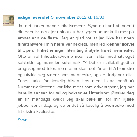
salige lavendel
5. november 2012 kl. 16:33
Ja, det finnes mange frihetsrøvere. Synd du har hatt noen i
ditt eget liv, det gjør nok at du har tygget og tenkt litt mer på
emnet enn de fleste. Jeg er glad for at jeg ikke har noen
frihetsrøvere i min nære vennekrets, men jeg kjenner likevel
til typen...Frihet er ingen liten ting å stjele fra et menneske.
Ofte er vel frihetsberøverne noen som sliter med sitt eget
selvbilde og mangler selvinnsikt?? Det er i allefall godt å
omgi seg med tolerante mennesker, det får en til å blomstre
og utvikle seg videre som menneske, og det fortjener alle.
Tusen takk for koselig hilsen hos meg i dag også =)
Nummer-etikettene var ikke ment som adventspynt, jeg har
bare litt sansen for tall og bokstaver i interiøret. Ønsker deg
en fin mandags kveld! Jeg skal bake litt, for min kjære
jobber sent i dag, og da er det så koselig å overraske med
litt ekstra kveldskos.
Svar