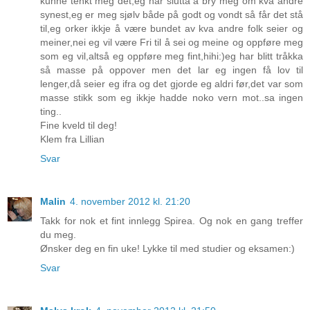
kunne tenkt meg det,eg har slutta å bry meg om kva andre
synest,eg er meg sjølv både på godt og vondt så får det stå
til,eg orker ikkje å være bundet av kva andre folk seier og
meiner,nei eg vil være Fri til å sei og meine og oppføre meg
som eg vil,altså eg oppføre meg fint,hihi:)eg har blitt tråkka
så masse på oppover men det lar eg ingen få lov til
lenger,då seier eg ifra og det gjorde eg aldri før,det var som
masse stikk som eg ikkje hadde noko vern mot..sa ingen
ting..
Fine kveld til deg!
Klem fra Lillian
Svar
Malin
4. november 2012 kl. 21:20
Takk for nok et fint innlegg Spirea. Og nok en gang treffer
du meg.
Ønsker deg en fin uke! Lykke til med studier og eksamen:)
Svar