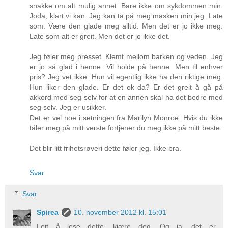
snakke om alt mulig annet. Bare ikke om sykdommen min.
Joda, klart vi kan. Jeg kan ta på meg masken min jeg. Late
som. Være den glade meg alltid. Men det er jo ikke meg.
Late som alt er greit. Men det er jo ikke det.
Jeg føler meg presset. Klemt mellom barken og veden. Jeg
er jo så glad i henne. Vil holde på henne. Men til enhver
pris? Jeg vet ikke. Hun vil egentlig ikke ha den riktige meg.
Hun liker den glade. Er det ok da? Er det greit å gå på
akkord med seg selv for at en annen skal ha det bedre med
seg selv. Jeg er usikker.
Det er vel noe i setningen fra Marilyn Monroe: Hvis du ikke
tåler meg på mitt verste fortjener du meg ikke på mitt beste.
Det blir litt frihetsrøveri dette føler jeg. Ikke bra.
Svar
Svar
Spirea
10. november 2012 kl. 15:01
Leit å lese dette, kjære deg. Og ja, det er