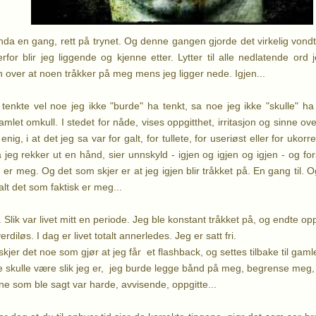
Enda en gang, rett på trynet. Og denne gangen gjorde det virkelig vondt.
derfor
blir jeg liggende og kjenne etter. Lytter til alle nedlatende ord 
 over at noen tråkker på meg mens jeg ligger nede. Igjen...
enkte vel noe jeg ikke "burde" ha tenkt, sa noe jeg ikke "skulle" ha
ramlet omkull. I stedet for nåde, vises oppgitthet, irritasjon og sinne over
enig, i at det jeg sa var for galt, for tullete, for useriøst eller for uko
jeg rekker ut en hånd, sier unnskyld - igjen og igjen og igjen - og forst
er meg. Og det som skjer er at jeg igjen blir tråkket på. En gang til. Og
lt det som faktisk er meg...
tid. Slik var livet mitt en periode. Jeg ble konstant tråkket på, og endte
diløs. I dag er livet totalt annerledes. Jeg er satt fri.
er det noe som gjør at jeg får et flashback, og settes tilbake til gamle
 skulle være slik jeg er, jeg burde legge bånd på meg, begrense meg, 
ene som ble sagt var harde, avvisende, oppgitte...