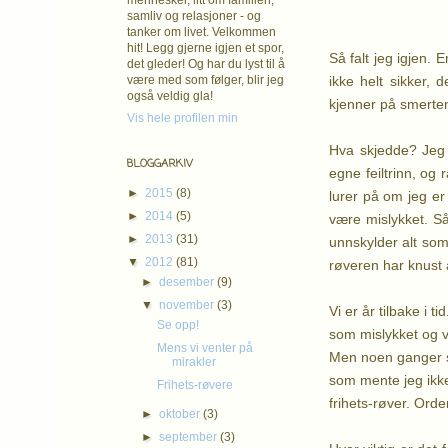
mennesker, litt om familien,
samliv og relasjoner - og
tanker om livet. Velkommen
hit! Legg gjerne igjen et spor,
Så falt jeg igjen. 
det gleder! Og har du lyst til å
ikke helt sikker, 
være med som følger, blir jeg
også veldig gla!
kjenner på smerten
Vis hele profilen min
Hva skjedde? Jeg t
BLOGGARKIV
egne feiltrinn, og 
►
2015
(8)
lurer på om jeg er 
►
2014
(5)
være mislykket. Så 
►
2013
(31)
unnskylder alt som 
▼
2012
(81)
røveren har knust a
►
desember
(9)
▼
november
(3)
Vi er år tilbake i 
Se opp!
som mislykket og ver
Mens vi venter på
Men noen ganger skj
mirakler
som mente jeg ikke
Frihets-røvere
frihets-røver. Ord
►
oktober
(3)
►
september
(3)