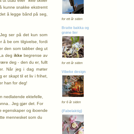
 ut utad eller ikke skiller
et å kunne snakke ekstremt
 det å legge bånd på seg,
for ett år siden
Bratte bakka og
grøne lier
. Jeg ser på det kun som
å be om tilgivelse, fordi
 er den som tabber deg ut
La deg
ikke
begrense av
ære deg - den du er, fullt
for ett år siden
er. Når jeg i dag møter
Vibeke design
 skapt til et liv i frihet,
er han for deg!
n nedlatende ektefelle,
for 6 år siden
nna.. Jeg gjør det. For
tte egenskaper og iboende
{Fabelaktig}
flotte mennesket som du