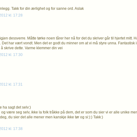
nlegg. Takk for din ærlighet og for sanne ord. Aslak
012 kl. 17:28
jen dessverre. Måtte tørke noen tårer her nå for det du skriver går til hjertet mitt. H
l. Det har vært vondt. Men det er godt du minner om at vi må styre unna. Fantastisk i
å skrive dette. Varme klemmer din vei
012 kl. 17:30
012 kl. 17:31
e ha sagt det selv:)
og være seg selv, ikke la folk tråkke på dem, det er som du sier vi er alle unike men
e deg, du sier det alle mener men kanskje ikke tør og si:):) Takk:)
012 kl. 17:38