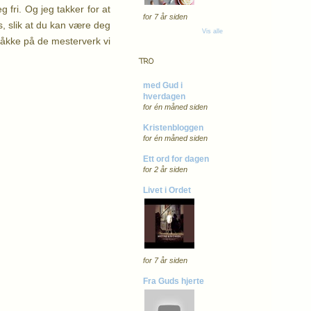
 fri. Og jeg takker for at
for 7 år siden
ss, slik at du kan være deg
Vis alle
 tråkke på de mesterverk vi
TRO
med Gud i
hverdagen
for én måned siden
Kristenbloggen
for én måned siden
Ett ord for dagen
for 2 år siden
Livet i Ordet
for 7 år siden
Fra Guds hjerte