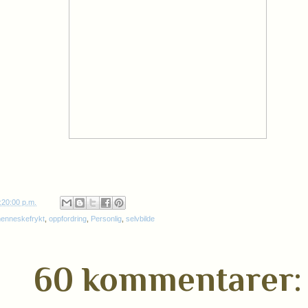
:20:00 p.m.
enneskefrykt
,
oppfordring
,
Personlig
,
selvbilde
60 kommentarer: