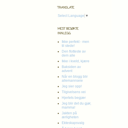
TRANSLATE
Select Language
▼
MEST BESØKTE
INNLEGG
Ikke perfekt - men
til stede!
Den flotteste av
dem alle
Ikke i kveld, kjære
Baksiden av
advent
Når en blogg blir
allemannseie
Jeg sier opp!
Tilgivelsens vei
Hjertets begjær
Jeg blir det du gjør,
mamma!
Jakten på
ærligheten
Ekteskapsvalg