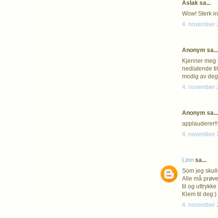
Aslak sa...
Wow! Sterk in
4. november 2
Anonym sa...
Kjenner meg ig
nedlatende ti
modig av deg 
4. november 2
Anonym sa...
applauderer!!
4. november 2
Linn
sa...
Som jeg skull
Alle må prøve 
til og uttrykk
Klem til deg:)
4. november 2