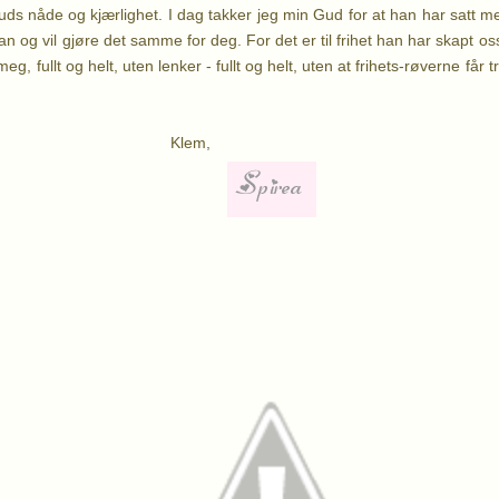
Guds nåde og kjærlighet. I dag takker jeg min Gud for at han har satt meg
an og vil gjøre det samme for deg.
For det er til frihet han har skapt o
eg, fullt og helt, uten lenker - fullt og helt, uten at frihets-røverne får
lem,