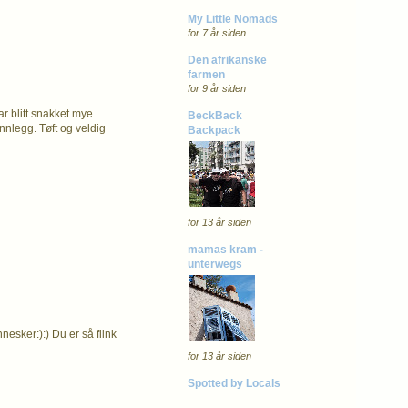
My Little Nomads
for 7 år siden
Den afrikanske
farmen
for 9 år siden
ar blitt snakket mye
BeckBack
nnlegg. Tøft og veldig
Backpack
for 13 år siden
mamas kram -
unterwegs
nesker:):) Du er så flink
for 13 år siden
Spotted by Locals