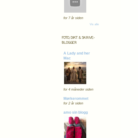
for 7 år siden
Vis alle
FOTO, DIKT & SKRIVE-
BLOGGER
A Lady and her
Mac
for 4 måneder siden
Mørkerommet
for 2 år siden
amo sin blogg