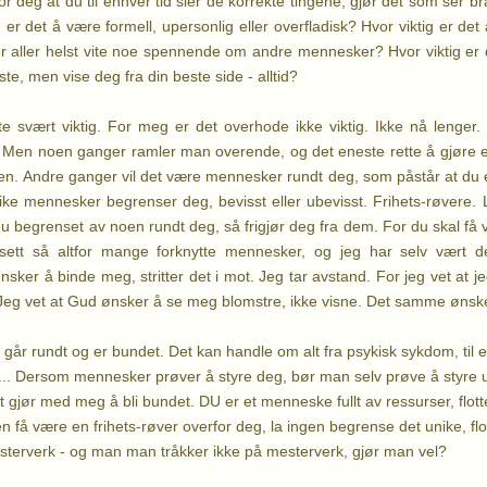
for deg at du til enhver tid sier de korrekte tingene, gjør det som ser bra
g er det å være formell, upersonlig eller overfladisk? Hvor viktig er d
r aller helst vite noe spennende om andre mennesker? Hvor viktig er
rste, men vise deg fra din beste side - alltid?
e svært viktig. For meg er det overhode ikke viktig. Ikke nå lenger
 Men noen ganger ramler man overende, og det eneste rette å gjøre er 
oen. Andre ganger vil det være mennesker rundt deg, som påstår at du
Slike mennesker begrenser deg, bevisst eller ubevisst. Frihets-røvere.
u begrenset av noen rundt deg, så frigjør deg fra dem. For du skal få v
sett så altfor mange forknytte mennesker, og jeg har selv vært d
r å binde meg, stritter det i mot. Jeg tar avstand. For jeg vet at jeg er
er. Jeg vet at Gud ønsker å se meg blomstre, ikke visne. Det samme ønsk
r rundt og er bundet. Det kan handle om alt fra psykisk sykdom, til e
ef... Dersom mennesker prøver å styre deg, bør man selv prøve å styre u
et gjør med meg å bli bundet. DU er et menneske fullt av ressurser, flo
en få være en frihets-røver overfor deg, la ingen begrense det unike, 
esterverk - og man man tråkker ikke på mesterverk, gjør man vel?