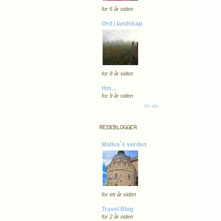
for 6 år siden
Ord i landskap
for 8 år siden
Hm...
for 9 år siden
Vis alle
REISEBLOGGER
Maliva`s verden
for ett år siden
Travel Blog
for 2 år siden