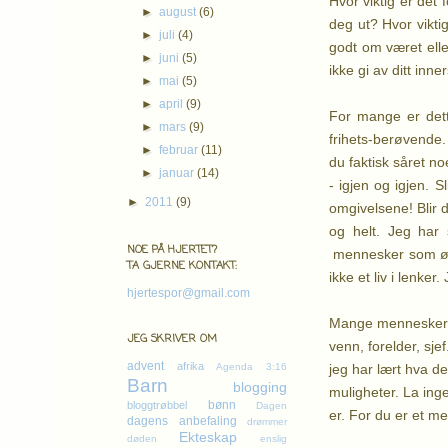
Hvor viktig er det 
►
august
(6)
deg ut? Hvor vikti
►
juli
(4)
godt om været elle
►
juni
(5)
ikke gi av ditt inne
►
mai
(5)
►
april
(9)
For mange er dett
►
mars
(9)
frihets-berøvende.
►
februar
(11)
du faktisk såret n
►
januar
(14)
- igjen og igjen. 
►
2011
(9)
omgivelsene! Blir d
og helt. Jeg har 
NOE PÅ HJERTET?
mennesker som ønske
TA GJERNE KONTAKT:
ikke et liv i lenk
hjertespor@gmail.com
Mange mennesker gå
JEG SKRIVER OM
venn, forelder, sj
advent
afrika
jeg har lært hva d
Agenda 3:16
Barn
blogging
muligheter. La ing
bønn
bloggtrøbbel
Dagen
er. For du er et m
dagens anbefaling
drømmer
Ekteskap
døden
enslig