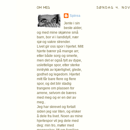
OM MEG
SØNDAG 4. NO
Spirea
Jente i sin
beste alder,
og med mine skjønne små
barn, bor vi i landidyll, nær
sjø og vakre strender.
Livet gir oss spor i hjertet. Mitt
hjerte bærer på mange arr,
etter både sorg og smerte,
men det er også fylt av dype,
uslettelige spor, etter sterke
inntrykk av kjærlighet, glede,
godhet og legedom. Hjertet
mitt får bare flere og flere
spor, og det blir stadig
trangere om plassen for
arrene, selvom de bæres
med meg og er en del av
meg..
Jeg har skrevet og fortalt
siden jeg var liten, og elsker
å dele fra livet. Noen av mine
hjertespor vil jeg dele med
deg: min tro, møter med