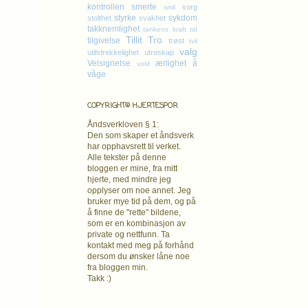
kontrollen
smerte
sorg
smil
styrke
sykdom
stolthet
svakhet
takknemlighet
tankens kraft
tid
Tillit
Tro
tilgivelse
trøst
tvil
valg
utilstrekkelighet
utroskap
Velsignelse
ærlighet
å
vold
våge
COPYRIGHT© HJERTESPOR
Åndsverkloven § 1:
Den som skaper et åndsverk
har opphavsrett
til verket.
Alle tekster på denne
bloggen er mine, fra mitt
hjerte, med mindre jeg
opplyser om noe annet. Jeg
bruker mye tid på dem, og på
å finne de "rette" bildene,
som er en kombinasjon av
private og nettfunn. Ta
kontakt med meg på forhånd
dersom du ønsker låne noe
fra bloggen min.
Takk :)