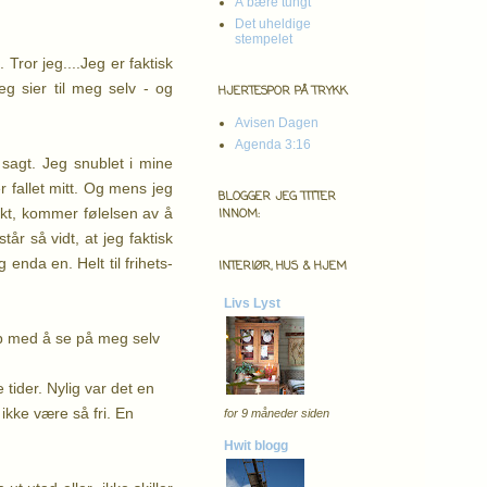
Å bære tungt
Det uheldige
stempelet
 Tror jeg....
Jeg er faktisk
jeg sier til meg selv - og
HJERTESPOR PÅ TRYKK
Avisen Dagen
Agenda 3:16
 sagt. Jeg snublet i mine
 fallet mitt.
Og mens jeg
BLOGGER JEG TITTER
rrekt, kommer følelsen av å
INNOM:
år så vidt, at jeg faktisk
 enda en. Helt til frihets-
INTERIØR, HUS & HJEM
Livs Lyst
 opp med å se på meg selv
 tider. Nylig var det en
ikke være så fri. En
for 9 måneder siden
Hwit blogg