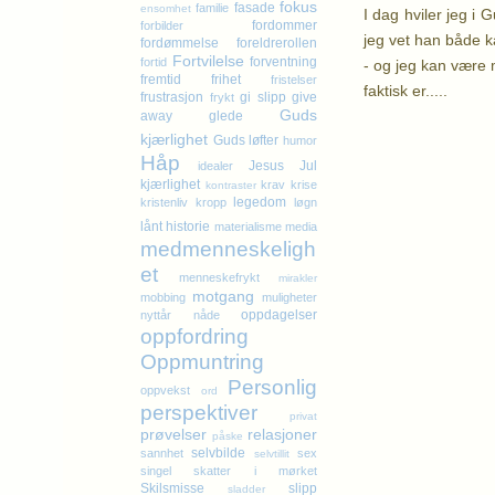
fokus
fasade
familie
ensomhet
I dag hviler jeg i 
fordommer
forbilder
jeg vet han både k
fordømmelse
foreldrerollen
Fortvilelse
forventning
fortid
- og jeg kan være m
fremtid
frihet
fristelser
faktisk er.....
frustrasjon
gi slipp
give
frykt
Guds
away
glede
kjærlighet
K
Guds løfter
humor
Håp
Jesus
Jul
idealer
kjærlighet
krav
krise
kontraster
legedom
kristenliv
kropp
løgn
lånt historie
materialisme
media
medmenneskeligh
et
menneskefrykt
mirakler
motgang
mobbing
muligheter
oppdagelser
nyttår
nåde
oppfordring
Oppmuntring
Personlig
oppvekst
ord
perspektiver
privat
prøvelser
relasjoner
påske
selvbilde
sannhet
sex
selvtillit
singel
skatter i mørket
Skilsmisse
slipp
sladder