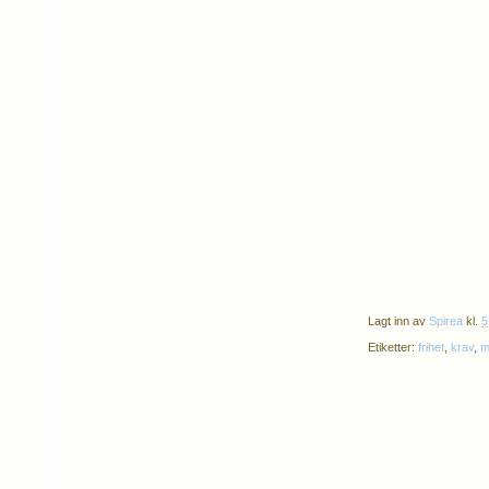
Lagt inn av
Spirea
kl.
5
Etiketter:
frihet
,
krav
,
m