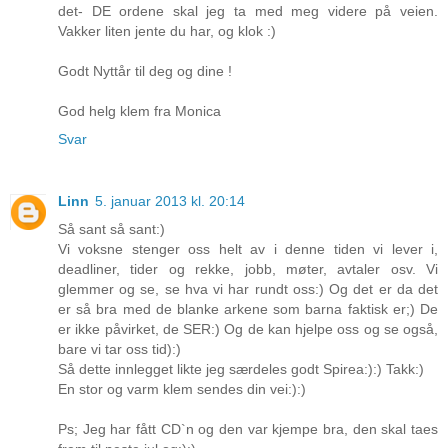
det- DE ordene skal jeg ta med meg videre på veien.
Vakker liten jente du har, og klok :)
Godt Nyttår til deg og dine !
God helg klem fra Monica
Svar
Linn
5. januar 2013 kl. 20:14
Så sant så sant:)
Vi voksne stenger oss helt av i denne tiden vi lever i,
deadliner, tider og rekke, jobb, møter, avtaler osv. Vi
glemmer og se, se hva vi har rundt oss:) Og det er da det
er så bra med de blanke arkene som barna faktisk er;) De
er ikke påvirket, de SER:) Og de kan hjelpe oss og se også,
bare vi tar oss tid):)
Så dette innlegget likte jeg særdeles godt Spirea:):) Takk:)
En stor og varm klem sendes din vei:):)
Ps; Jeg har fått CD`n og den var kjempe bra, den skal taes