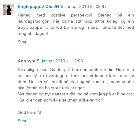
Englepappa/ Ole JN
5. januar 2013 kl. 09:47
Herleg med positive perspektiv! Særleg på ein
laurdagsmorgon, når borna står opp altfor tidleg, og ein
trøytt pappa litt for lett blir sur og irritert... Skal ta det med
meg ut i dagen!
Svar
Anonym
5. januar 2013 kl. 12:06
Så deilig å lese. Så deilig å høre om datteren din. Hun er jo
en solstråle i hverdagen. Tenk om vi kunne lære noe av
dem. De ser så enkelt på livet og så konkret, mens vi ofte
skal forstå og ha store forklaringer.
Nyt dagen og nyt datteren din, og så kom jeg på et bibelord:
"Salig er den som ikke ser,men allikevel tror"
God klem M
Svar