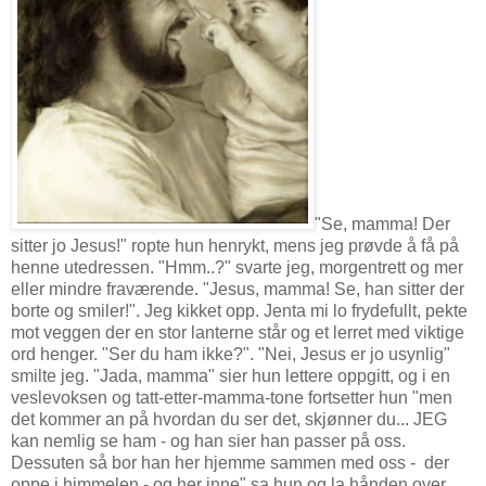
"Se, mamma! Der
sitter jo Jesus!" ropte hun henrykt, mens jeg prøvde å få på
henne utedressen. "Hmm..?" svarte jeg, morgentrett og mer
eller mindre fraværende. "Jesus, mamma! Se, han sitter der
borte og smiler!". Jeg kikket opp. Jenta mi lo frydefullt, pekte
mot veggen der en stor lanterne står og et lerret med viktige
ord henger. "Ser du ham ikke?". "Nei, Jesus er jo usynlig"
smilte jeg. "Jada, mamma" sier hun lettere oppgitt, og i en
veslevoksen og tatt-etter-mamma-tone fortsetter hun "men
det kommer an på hvordan du ser det, skjønner du... JEG
kan nemlig se ham - og han sier han passer på oss.
Dessuten så bor han her hjemme sammen med oss - der
oppe i himmelen - og her inne" sa hun og la hånden over