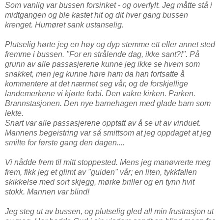
Som vanlig var bussen forsinket - og overfylt. Jeg måtte stå i
midtgangen og ble kastet hit og dit hver gang bussen
krenget. Humøret sank ustanselig.
Plutselig hørte jeg en høy og dyp stemme ett eller annet sted
fremme i bussen. "For en strålende dag, ikke sant?!". På
grunn av alle passasjerene kunne jeg ikke se hvem som
snakket, men jeg kunne høre ham da han fortsatte å
kommentere at det nærmet seg vår, og de forskjellige
landemerkene vi kjørte forbi. Den vakre kirken. Parken.
Brannstasjonen. Den nye barnehagen med glade barn som
lekte.
Snart var alle passasjerene opptatt av å se ut av vinduet.
Mannens begeistring var så smittsom at jeg oppdaget at jeg
smilte for første gang den dagen....
Vi nådde frem til mitt stoppested. Mens jeg manøvrerte meg
frem, fikk jeg et glimt av "guiden" vår; en liten, tykkfallen
skikkelse med sort skjegg, mørke briller og en tynn hvit
stokk. Mannen var blind!
Jeg steg ut av bussen, og plutselig gled all min frustrasjon ut