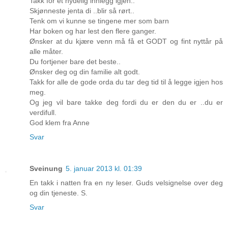
Takk for et nydelig innlegg igjen..
Skjønneste jenta di ..blir så rørt..
Tenk om vi kunne se tingene mer som barn
Har boken og har lest den flere ganger.
Ønsker at du kjære venn må få et GODT og fint nyttår på
alle måter.
Du fortjener bare det beste..
Ønsker deg og din familie alt godt.
Takk for alle de gode orda du tar deg tid til å legge igjen hos
meg.
Og jeg vil bare takke deg fordi du er den du er ..du er
verdifull.
God klem fra Anne
Svar
Sveinung
5. januar 2013 kl. 01:39
En takk i natten fra en ny leser. Guds velsignelse over deg
og din tjeneste. S.
Svar