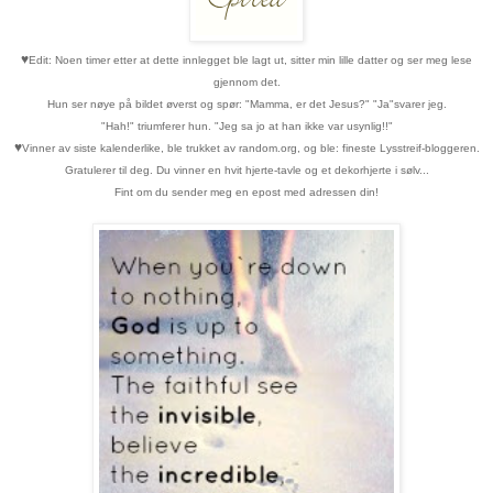
♥
Edit: Noen timer etter at dette innlegget ble lagt ut, sitter min lille datter og ser meg lese
gjennom det.
Hun ser nøye på bildet øverst og spør: "Mamma, er det Jesus?" "Ja"svarer jeg.
"Hah!" triumferer hun. "Jeg sa jo at han ikke var usynlig!!"
♥
Vinner av siste kalenderlike, ble trukket av random.org, og ble: fineste Lysstreif-bloggeren.
Gratulerer til deg. Du vinner en hvit hjerte-tavle og et dekorhjerte i sølv...
Fint om du sender meg en epost med adressen din!