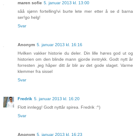
maren sofie
5. januar 2013 kl. 13:00
såå sjønn fortelling!vi burte lete mer etter å se d barna
ser!go helg!
Svar
Anonym
5. januar 2013 kl. 16:16
Hvilken vakker historie du deler. Din lille høres god ut og
historien om den blinde mann gjorde inntrykk. Godt nytt år
forresten ,jeg håper ditt år blir av det gode slaget. Varme
klemmer fra sissel
Svar
Fredrik
5. januar 2013 kl. 16:20
Flott innlegg! Godt nyttår spirea. Fredrik :^)
Svar
Anonym
5. januar 2013 kl. 16:23