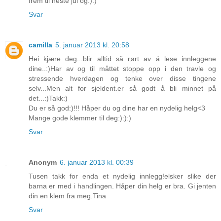
frem til neste jul og:):)
Svar
camilla
5. januar 2013 kl. 20:58
Hei kjære deg...blir alltid så rørt av å lese innleggene
dine..:)Har av og til måttet stoppe opp i den travle og
stressende hverdagen og tenke over disse tingene
selv...Men alt for sjeldent.er så godt å bli minnet på
det...:)Takk:)
Du er så god:)!!! Håper du og dine har en nydelig helg<3
Mange gode klemmer til deg:):):)
Svar
Anonym
6. januar 2013 kl. 00:39
Tusen takk for enda et nydelig innlegg!elsker slike der
barna er med i handlingen. Håper din helg er bra. Gi jenten
din en klem fra meg.Tina
Svar