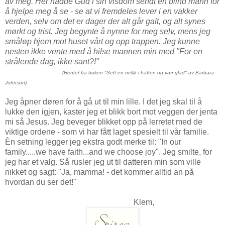
av meg. Her hadde Gud i sin visdom sendt en blind mann for
å hjelpe meg å se - se at vi fremdeles lever i en vakker
verden, selv om det er dager der alt går galt, og alt synes
mørkt og trist. Jeg begynte å nynne for meg selv, mens jeg
småløp hjem mot huset vårt og opp trappen. Jeg kunne
nesten ikke vente med å hilse mannen min med "For en
strålende dag, ikke sant?!"
(Hentet fra boken "Sett en nellik i hatten og vær glad" av Barbara
Johnson)
Jeg åpner døren for å gå ut til min lille. I det jeg skal til å
lukke den igjen, kaster jeg et blikk bort mot veggen der jenta
mi så Jesus. Jeg beveger blikket opp på lerretet med de
viktige ordene - som vi har fått laget spesielt til vår familie.
Èn setning legger jeg ekstra godt merke til: "In our
family.....we have faith...and we choose joy". Jeg smilte, for
jeg har et valg. Så rusler jeg ut til datteren min som ville
nikket og sagt: "Ja, mamma! - det kommer alltid an på
hvordan du ser det!"
Klem,