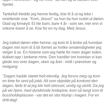
hjertet.
Tankefull kledde jeg henne ferdig, klar til å ut og leke i
smeltende snø. "Kom, Jesus!" sa hun da hun ruslet ut døren.
Glad og fornøyd. Et lite barn, bare 4 år - som ser, mer enn vi
voksne klarer å se. Klar for en ny dag. Med Jesus.
Jeg lukket døren etter henne, og kom til å tenke på hvordan
dagen min kom til å bli formet av hvilke omstendigheter jeg
velger å se. En historie som jeg hørte for noen dager siden,
dukket opp i tankene mine. Den handler om hvordan vi kan
glede oss over dagen, uken og året - midt i prøvelser og
motgang:
"Dagen hadde startet helt elendig. Jeg forsov meg og kom
en time for sent på jobb. Alt som skjedde på kontoret den
dagen, førte til at jeg ble helt stresset, urolig og utslitt. Da jeg
på vei hjem, med dundrende hodepine, kom så langt som til
bussholdeplassen - var det en stor klump i magen. For en
dritt-dag!