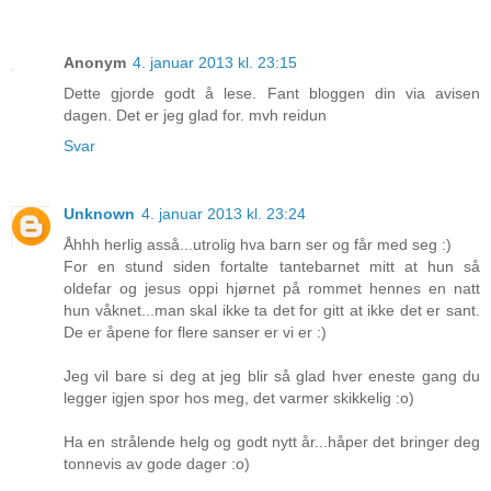
Anonym
4. januar 2013 kl. 23:15
Dette gjorde godt å lese. Fant bloggen din via avisen
dagen. Det er jeg glad for. mvh reidun
Svar
Unknown
4. januar 2013 kl. 23:24
Åhhh herlig asså...utrolig hva barn ser og får med seg :)
For en stund siden fortalte tantebarnet mitt at hun så
oldefar og jesus oppi hjørnet på rommet hennes en natt
hun våknet...man skal ikke ta det for gitt at ikke det er sant.
De er åpene for flere sanser er vi er :)
Jeg vil bare si deg at jeg blir så glad hver eneste gang du
legger igjen spor hos meg, det varmer skikkelig :o)
Ha en strålende helg og godt nytt år...håper det bringer deg
tonnevis av gode dager :o)