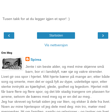
Tusen takk for at du legger igjen et spor! :)
‹
›
Startsiden
Vis nettversjon
Om Meg
Spirea
Jente i sin beste alder, og med mine skjønne små
barn, bor vi i landidyll, nær sjø og vakre strender.
Livet gir oss spor i hjertet. Mitt hjerte bærer på mange arr, etter både
sorg og smerte, men det er også fylt av dype, uslettelige spor, etter
sterke inntrykk av kjærlighet, glede, godhet og legedom. Hjertet mitt
får bare flere og flere spor, og det blir stadig trangere om plassen for
arrene, selvom de bæres med meg og er en del av meg..
Jeg har skrevet og fortalt siden jeg var liten, og elsker å dele fra livet.
Noen av mine hjertespor vil jeg dele med deg: min tro, møter med
mennesker, litt om familien, samliv og relasjoner - og tanker om livet.