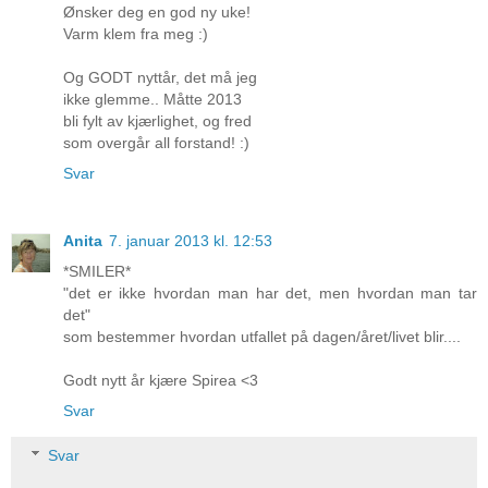
Ønsker deg en god ny uke!
Varm klem fra meg :)
Og GODT nyttår, det må jeg
ikke glemme.. Måtte 2013
bli fylt av kjærlighet, og fred
som overgår all forstand! :)
Svar
Anita
7. januar 2013 kl. 12:53
*SMILER*
"det er ikke hvordan man har det, men hvordan man tar
det"
som bestemmer hvordan utfallet på dagen/året/livet blir....
Godt nytt år kjære Spirea <3
Svar
Svar