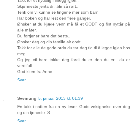
Takk for et nydelig innlegg igjen..
Skjønneste jenta di ..blir så rørt..
Tenk om vi kunne se tingene mer som barn
Har boken og har lest den flere ganger.
Ønsker at du kjære venn må få et GODT og fint nyttår på
alle måter.
Du fortjener bare det beste..
Ønsker deg og din familie alt godt.
Takk for alle de gode orda du tar deg tid til å legge igjen hos
meg.
Og jeg vil bare takke deg fordi du er den du er ..du er
verdifull.
God klem fra Anne
Svar
Sveinung
5. januar 2013 kl. 01:39
En takk i natten fra en ny leser. Guds velsignelse over deg
og din tjeneste. S.
Svar