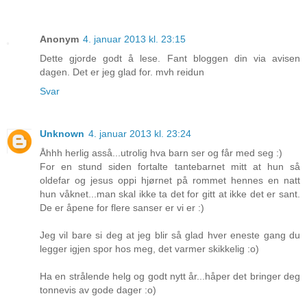
Anonym
4. januar 2013 kl. 23:15
Dette gjorde godt å lese. Fant bloggen din via avisen
dagen. Det er jeg glad for. mvh reidun
Svar
Unknown
4. januar 2013 kl. 23:24
Åhhh herlig asså...utrolig hva barn ser og får med seg :)
For en stund siden fortalte tantebarnet mitt at hun så
oldefar og jesus oppi hjørnet på rommet hennes en natt
hun våknet...man skal ikke ta det for gitt at ikke det er sant.
De er åpene for flere sanser er vi er :)
Jeg vil bare si deg at jeg blir så glad hver eneste gang du
legger igjen spor hos meg, det varmer skikkelig :o)
Ha en strålende helg og godt nytt år...håper det bringer deg
tonnevis av gode dager :o)