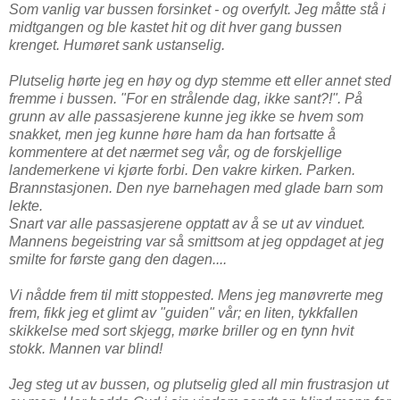
Som vanlig var bussen forsinket - og overfylt. Jeg måtte stå i
midtgangen og ble kastet hit og dit hver gang bussen
krenget. Humøret sank ustanselig.
Plutselig hørte jeg en høy og dyp stemme ett eller annet sted
fremme i bussen. "For en strålende dag, ikke sant?!". På
grunn av alle passasjerene kunne jeg ikke se hvem som
snakket, men jeg kunne høre ham da han fortsatte å
kommentere at det nærmet seg vår, og de forskjellige
landemerkene vi kjørte forbi. Den vakre kirken. Parken.
Brannstasjonen. Den nye barnehagen med glade barn som
lekte.
Snart var alle passasjerene opptatt av å se ut av vinduet.
Mannens begeistring var så smittsom at jeg oppdaget at jeg
smilte for første gang den dagen....
Vi nådde frem til mitt stoppested. Mens jeg manøvrerte meg
frem, fikk jeg et glimt av "guiden" vår; en liten, tykkfallen
skikkelse med sort skjegg, mørke briller og en tynn hvit
stokk. Mannen var blind!
Jeg steg ut av bussen, og plutselig gled all min frustrasjon ut