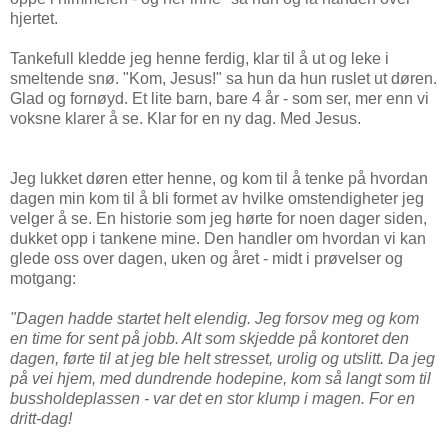
hjertet.
Tankefull kledde jeg henne ferdig, klar til å ut og leke i
smeltende snø. "Kom, Jesus!" sa hun da hun ruslet ut døren.
Glad og fornøyd. Et lite barn, bare 4 år - som ser, mer enn vi
voksne klarer å se. Klar for en ny dag. Med Jesus.
Jeg lukket døren etter henne, og kom til å tenke på hvordan
dagen min kom til å bli formet av hvilke omstendigheter jeg
velger å se. En historie som jeg hørte for noen dager siden,
dukket opp i tankene mine. Den handler om hvordan vi kan
glede oss over dagen, uken og året - midt i prøvelser og
motgang:
"Dagen hadde startet helt elendig. Jeg forsov meg og kom
en time for sent på jobb. Alt som skjedde på kontoret den
dagen, førte til at jeg ble helt stresset, urolig og utslitt. Da jeg
på vei hjem, med dundrende hodepine, kom så langt som til
bussholdeplassen - var det en stor klump i magen. For en
dritt-dag!