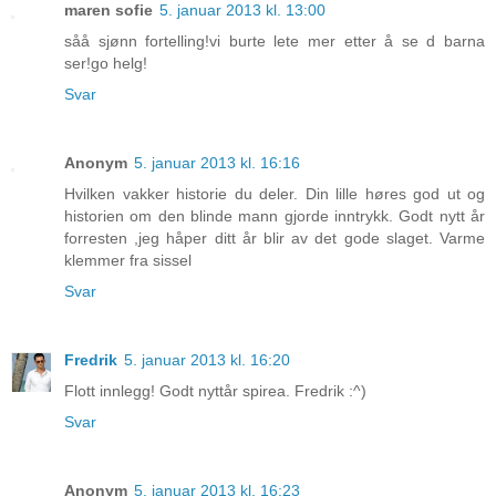
maren sofie
5. januar 2013 kl. 13:00
såå sjønn fortelling!vi burte lete mer etter å se d barna
ser!go helg!
Svar
Anonym
5. januar 2013 kl. 16:16
Hvilken vakker historie du deler. Din lille høres god ut og
historien om den blinde mann gjorde inntrykk. Godt nytt år
forresten ,jeg håper ditt år blir av det gode slaget. Varme
klemmer fra sissel
Svar
Fredrik
5. januar 2013 kl. 16:20
Flott innlegg! Godt nyttår spirea. Fredrik :^)
Svar
Anonym
5. januar 2013 kl. 16:23