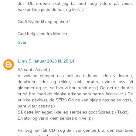
det- DE ordene skal jeg ta med meg videre på veien.
Vakker liten jente du har, og klok :)
Godt Nyttår til deg og dine !
God helg klem fra Monica
Svar
Linn
5. januar 2013 kl. 20:14
Så sant så sant:)
Vi voksne stenger oss helt av i denne tiden vi lever i,
deadliner, tider og rekke, jobb, møter, avtaler osv. Vi
glemmer og se, se hva vi har rundt oss:) Og det er da det
er så bra med de blanke arkene som barna faktisk er;) De
er ikke påvirket, de SER:) Og de kan hjelpe oss og se også,
bare vi tar oss tid):)
Så dette innlegget likte jeg særdeles godt Spirea:):) Takk:)
En stor og varm klem sendes din vei:):)
Ps; Jeg har fått CD`n og den var kjempe bra, den skal taes