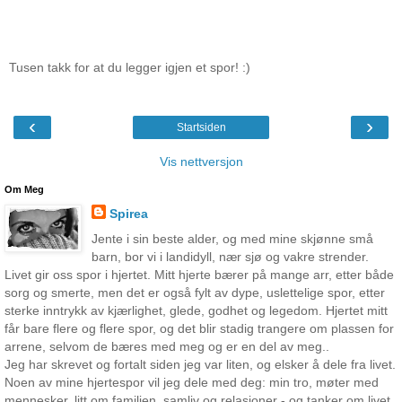
Tusen takk for at du legger igjen et spor! :)
‹
›
Startsiden
Vis nettversjon
Om Meg
Spirea
Jente i sin beste alder, og med mine skjønne små
barn, bor vi i landidyll, nær sjø og vakre strender.
Livet gir oss spor i hjertet. Mitt hjerte bærer på mange arr, etter både
sorg og smerte, men det er også fylt av dype, uslettelige spor, etter
sterke inntrykk av kjærlighet, glede, godhet og legedom. Hjertet mitt
får bare flere og flere spor, og det blir stadig trangere om plassen for
arrene, selvom de bæres med meg og er en del av meg..
Jeg har skrevet og fortalt siden jeg var liten, og elsker å dele fra livet.
Noen av mine hjertespor vil jeg dele med deg: min tro, møter med
mennesker, litt om familien, samliv og relasjoner - og tanker om livet.