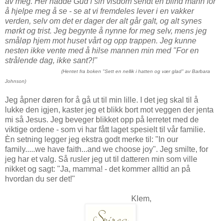
av meg. Her hadde Gud i sin visdom sendt en blind mann for
å hjelpe meg å se - se at vi fremdeles lever i en vakker
verden, selv om det er dager der alt går galt, og alt synes
mørkt og trist. Jeg begynte å nynne for meg selv, mens jeg
småløp hjem mot huset vårt og opp trappen. Jeg kunne
nesten ikke vente med å hilse mannen min med "For en
strålende dag, ikke sant?!"
(Hentet fra boken "Sett en nellik i hatten og vær glad" av Barbara
Johnson)
Jeg åpner døren for å gå ut til min lille. I det jeg skal til å
lukke den igjen, kaster jeg et blikk bort mot veggen der jenta
mi så Jesus. Jeg beveger blikket opp på lerretet med de
viktige ordene - som vi har fått laget spesielt til vår familie.
Èn setning legger jeg ekstra godt merke til: "In our
family.....we have faith...and we choose joy". Jeg smilte, for
jeg har et valg. Så rusler jeg ut til datteren min som ville
nikket og sagt: "Ja, mamma! - det kommer alltid an på
hvordan du ser det!"
Klem,