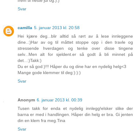
frem til neste jul og:):)
Svar
camilla
5. januar 2013 kl. 20:58
Hei kjære deg...blir alltid så rørt av å lese innleggene
dine..:)Har av og til måttet stoppe opp i den travle og
stressende hverdagen og tenke over disse tingene
selv...Men alt for sjeldent.er så godt å bli minnet på
det...:)Takk:)
Du er så god:)!!! Håper du og dine har en nydelig helg<3
Mange gode klemmer til deg:):):)
Svar
Anonym
6. januar 2013 kl. 00:39
Tusen takk for enda et nydelig innlegg!elsker slike der
barna er med i handlingen. Håper din helg er bra. Gi jenten
din en klem fra meg.Tina
Svar