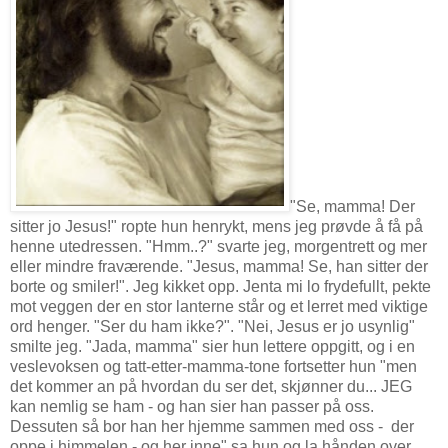
"Se, mamma! Der
sitter jo Jesus!" ropte hun henrykt, mens jeg prøvde å få på
henne utedressen. "Hmm..?" svarte jeg, morgentrett og mer
eller mindre fraværende. "Jesus, mamma! Se, han sitter der
borte og smiler!". Jeg kikket opp. Jenta mi lo frydefullt, pekte
mot veggen der en stor lanterne står og et lerret med viktige
ord henger. "Ser du ham ikke?". "Nei, Jesus er jo usynlig"
smilte jeg. "Jada, mamma" sier hun lettere oppgitt, og i en
veslevoksen og tatt-etter-mamma-tone fortsetter hun "men
det kommer an på hvordan du ser det, skjønner du... JEG
kan nemlig se ham - og han sier han passer på oss.
Dessuten så bor han her hjemme sammen med oss - der
oppe i himmelen - og her inne" sa hun og la hånden over