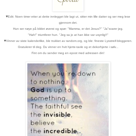
♥
Edit: Noen timer etter at dette innlegget ble lagt ut, sitter min lille datter og ser meg lese
gjennom det.
Hun ser nøye på bildet øverst og spør: "Mamma, er det Jesus?" "Ja"svarer jeg.
"Hah!" triumferer hun. "Jeg sa jo at han ikke var usynlig!!"
♥
Vinner av siste kalenderlike, ble trukket av random.org, og ble: fineste Lysstreif-bloggeren.
Gratulerer til deg. Du vinner en hvit hjerte-tavle og et dekorhjerte i sølv...
Fint om du sender meg en epost med adressen din!