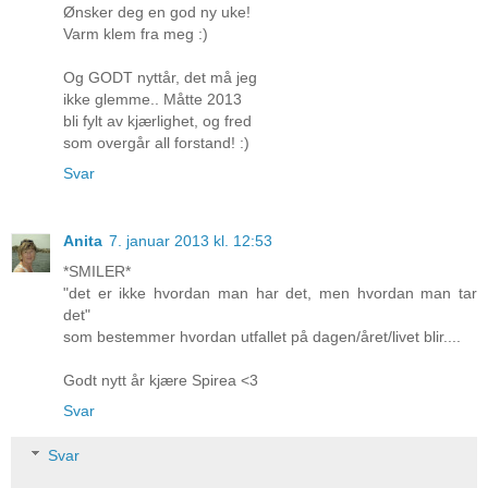
Ønsker deg en god ny uke!
Varm klem fra meg :)
Og GODT nyttår, det må jeg
ikke glemme.. Måtte 2013
bli fylt av kjærlighet, og fred
som overgår all forstand! :)
Svar
Anita
7. januar 2013 kl. 12:53
*SMILER*
"det er ikke hvordan man har det, men hvordan man tar
det"
som bestemmer hvordan utfallet på dagen/året/livet blir....
Godt nytt år kjære Spirea <3
Svar
Svar