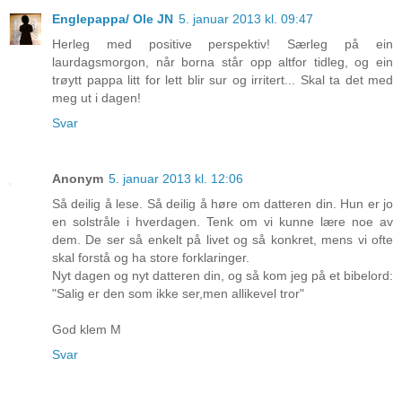
Englepappa/ Ole JN
5. januar 2013 kl. 09:47
Herleg med positive perspektiv! Særleg på ein
laurdagsmorgon, når borna står opp altfor tidleg, og ein
trøytt pappa litt for lett blir sur og irritert... Skal ta det med
meg ut i dagen!
Svar
Anonym
5. januar 2013 kl. 12:06
Så deilig å lese. Så deilig å høre om datteren din. Hun er jo
en solstråle i hverdagen. Tenk om vi kunne lære noe av
dem. De ser så enkelt på livet og så konkret, mens vi ofte
skal forstå og ha store forklaringer.
Nyt dagen og nyt datteren din, og så kom jeg på et bibelord:
"Salig er den som ikke ser,men allikevel tror"
God klem M
Svar