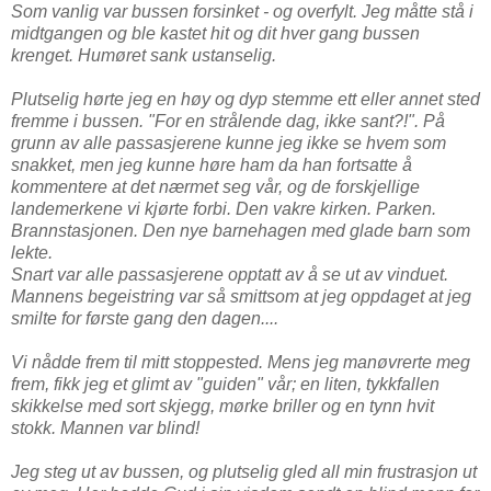
Som vanlig var bussen forsinket - og overfylt. Jeg måtte stå i
midtgangen og ble kastet hit og dit hver gang bussen
krenget. Humøret sank ustanselig.
Plutselig hørte jeg en høy og dyp stemme ett eller annet sted
fremme i bussen. "For en strålende dag, ikke sant?!". På
grunn av alle passasjerene kunne jeg ikke se hvem som
snakket, men jeg kunne høre ham da han fortsatte å
kommentere at det nærmet seg vår, og de forskjellige
landemerkene vi kjørte forbi. Den vakre kirken. Parken.
Brannstasjonen. Den nye barnehagen med glade barn som
lekte.
Snart var alle passasjerene opptatt av å se ut av vinduet.
Mannens begeistring var så smittsom at jeg oppdaget at jeg
smilte for første gang den dagen....
Vi nådde frem til mitt stoppested. Mens jeg manøvrerte meg
frem, fikk jeg et glimt av "guiden" vår; en liten, tykkfallen
skikkelse med sort skjegg, mørke briller og en tynn hvit
stokk. Mannen var blind!
Jeg steg ut av bussen, og plutselig gled all min frustrasjon ut