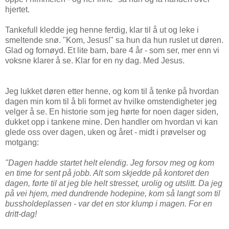
hjertet.
Tankefull kledde jeg henne ferdig, klar til å ut og leke i
smeltende snø. "Kom, Jesus!" sa hun da hun ruslet ut døren.
Glad og fornøyd. Et lite barn, bare 4 år - som ser, mer enn vi
voksne klarer å se. Klar for en ny dag. Med Jesus.
Jeg lukket døren etter henne, og kom til å tenke på hvordan
dagen min kom til å bli formet av hvilke omstendigheter jeg
velger å se. En historie som jeg hørte for noen dager siden,
dukket opp i tankene mine. Den handler om hvordan vi kan
glede oss over dagen, uken og året - midt i prøvelser og
motgang:
"Dagen hadde startet helt elendig. Jeg forsov meg og kom
en time for sent på jobb. Alt som skjedde på kontoret den
dagen, førte til at jeg ble helt stresset, urolig og utslitt. Da jeg
på vei hjem, med dundrende hodepine, kom så langt som til
bussholdeplassen - var det en stor klump i magen. For en
dritt-dag!