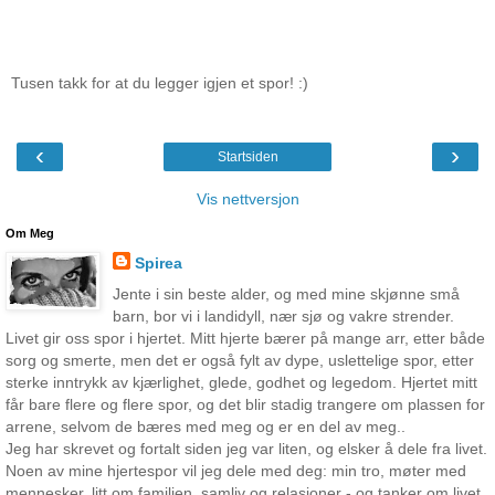
Tusen takk for at du legger igjen et spor! :)
‹
›
Startsiden
Vis nettversjon
Om Meg
Spirea
Jente i sin beste alder, og med mine skjønne små
barn, bor vi i landidyll, nær sjø og vakre strender.
Livet gir oss spor i hjertet. Mitt hjerte bærer på mange arr, etter både
sorg og smerte, men det er også fylt av dype, uslettelige spor, etter
sterke inntrykk av kjærlighet, glede, godhet og legedom. Hjertet mitt
får bare flere og flere spor, og det blir stadig trangere om plassen for
arrene, selvom de bæres med meg og er en del av meg..
Jeg har skrevet og fortalt siden jeg var liten, og elsker å dele fra livet.
Noen av mine hjertespor vil jeg dele med deg: min tro, møter med
mennesker, litt om familien, samliv og relasjoner - og tanker om livet.