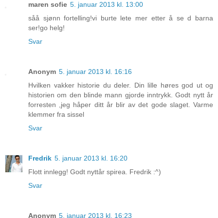
maren sofie
5. januar 2013 kl. 13:00
såå sjønn fortelling!vi burte lete mer etter å se d barna
ser!go helg!
Svar
Anonym
5. januar 2013 kl. 16:16
Hvilken vakker historie du deler. Din lille høres god ut og
historien om den blinde mann gjorde inntrykk. Godt nytt år
forresten ,jeg håper ditt år blir av det gode slaget. Varme
klemmer fra sissel
Svar
Fredrik
5. januar 2013 kl. 16:20
Flott innlegg! Godt nyttår spirea. Fredrik :^)
Svar
Anonym
5. januar 2013 kl. 16:23