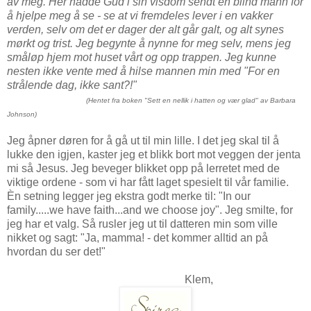
av meg. Her hadde Gud i sin visdom sendt en blind mann for
å hjelpe meg å se - se at vi fremdeles lever i en vakker
verden, selv om det er dager der alt går galt, og alt synes
mørkt og trist. Jeg begynte å nynne for meg selv, mens jeg
småløp hjem mot huset vårt og opp trappen. Jeg kunne
nesten ikke vente med å hilse mannen min med "For en
strålende dag, ikke sant?!"
(Hentet fra boken "Sett en nellik i hatten og vær glad" av Barbara
Johnson)
Jeg åpner døren for å gå ut til min lille. I det jeg skal til å
lukke den igjen, kaster jeg et blikk bort mot veggen der jenta
mi så Jesus. Jeg beveger blikket opp på lerretet med de
viktige ordene - som vi har fått laget spesielt til vår familie.
Èn setning legger jeg ekstra godt merke til: "In our
family.....we have faith...and we choose joy". Jeg smilte, for
jeg har et valg. Så rusler jeg ut til datteren min som ville
nikket og sagt: "Ja, mamma! - det kommer alltid an på
hvordan du ser det!"
Klem,