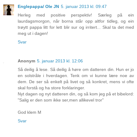
Englepappa/ Ole JN
5. januar 2013 kl. 09:47
Herleg med positive perspektiv! Særleg på ein
laurdagsmorgon, når borna står opp altfor tidleg, og ein
trøytt pappa litt for lett blir sur og irritert... Skal ta det med
meg ut i dagen!
Svar
Anonym
5. januar 2013 kl. 12:06
Så deilig å lese. Så deilig å høre om datteren din. Hun er jo
en solstråle i hverdagen. Tenk om vi kunne lære noe av
dem. De ser så enkelt på livet og så konkret, mens vi ofte
skal forstå og ha store forklaringer.
Nyt dagen og nyt datteren din, og så kom jeg på et bibelord:
"Salig er den som ikke ser,men allikevel tror"
God klem M
Svar