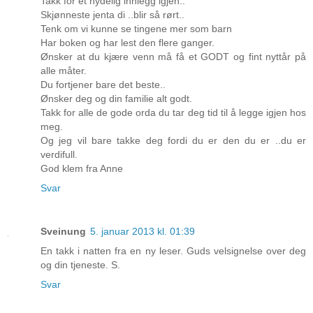
Takk for et nydelig innlegg igjen..
Skjønneste jenta di ..blir så rørt..
Tenk om vi kunne se tingene mer som barn
Har boken og har lest den flere ganger.
Ønsker at du kjære venn må få et GODT og fint nyttår på
alle måter.
Du fortjener bare det beste..
Ønsker deg og din familie alt godt.
Takk for alle de gode orda du tar deg tid til å legge igjen hos
meg.
Og jeg vil bare takke deg fordi du er den du er ..du er
verdifull.
God klem fra Anne
Svar
Sveinung
5. januar 2013 kl. 01:39
En takk i natten fra en ny leser. Guds velsignelse over deg
og din tjeneste. S.
Svar