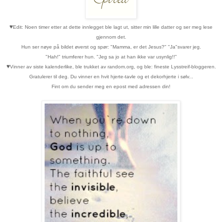
♥
Edit: Noen timer etter at dette innlegget ble lagt ut, sitter min lille datter og ser meg lese
gjennom det.
Hun ser nøye på bildet øverst og spør: "Mamma, er det Jesus?" "Ja"svarer jeg.
"Hah!" triumferer hun. "Jeg sa jo at han ikke var usynlig!!"
♥
Vinner av siste kalenderlike, ble trukket av random.org, og ble: fineste Lysstreif-bloggeren.
Gratulerer til deg. Du vinner en hvit hjerte-tavle og et dekorhjerte i sølv...
Fint om du sender meg en epost med adressen din!