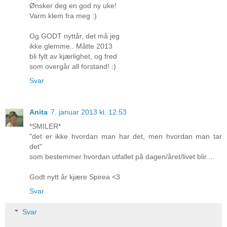
Ønsker deg en god ny uke!
Varm klem fra meg :)
Og GODT nyttår, det må jeg
ikke glemme.. Måtte 2013
bli fylt av kjærlighet, og fred
som overgår all forstand! :)
Svar
Anita
7. januar 2013 kl. 12:53
*SMILER*
"det er ikke hvordan man har det, men hvordan man tar
det"
som bestemmer hvordan utfallet på dagen/året/livet blir....
Godt nytt år kjære Spirea <3
Svar
Svar