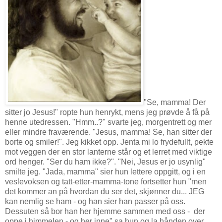
"Se, mamma! Der
sitter jo Jesus!" ropte hun henrykt, mens jeg prøvde å få på
henne utedressen. "Hmm..?" svarte jeg, morgentrett og mer
eller mindre fraværende. "Jesus, mamma! Se, han sitter der
borte og smiler!". Jeg kikket opp. Jenta mi lo frydefullt, pekte
mot veggen der en stor lanterne står og et lerret med viktige
ord henger. "Ser du ham ikke?". "Nei, Jesus er jo usynlig"
smilte jeg. "Jada, mamma" sier hun lettere oppgitt, og i en
veslevoksen og tatt-etter-mamma-tone fortsetter hun "men
det kommer an på hvordan du ser det, skjønner du... JEG
kan nemlig se ham - og han sier han passer på oss.
Dessuten så bor han her hjemme sammen med oss - der
oppe i himmelen - og her inne" sa hun og la hånden over