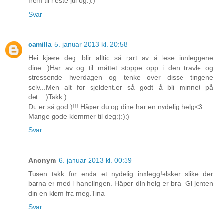
frem til neste jul og:):)
Svar
camilla
5. januar 2013 kl. 20:58
Hei kjære deg...blir alltid så rørt av å lese innleggene
dine..:)Har av og til måttet stoppe opp i den travle og
stressende hverdagen og tenke over disse tingene
selv...Men alt for sjeldent.er så godt å bli minnet på
det...:)Takk:)
Du er så god:)!!! Håper du og dine har en nydelig helg<3
Mange gode klemmer til deg:):):)
Svar
Anonym
6. januar 2013 kl. 00:39
Tusen takk for enda et nydelig innlegg!elsker slike der
barna er med i handlingen. Håper din helg er bra. Gi jenten
din en klem fra meg.Tina
Svar