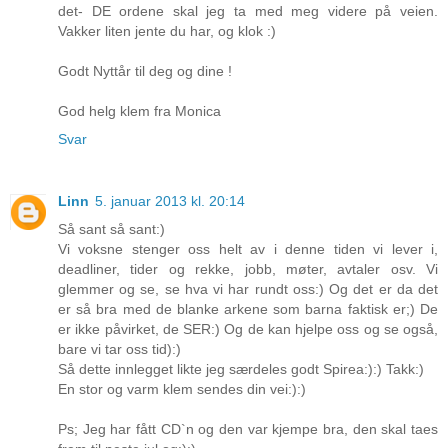
det- DE ordene skal jeg ta med meg videre på veien.
Vakker liten jente du har, og klok :)
Godt Nyttår til deg og dine !
God helg klem fra Monica
Svar
Linn
5. januar 2013 kl. 20:14
Så sant så sant:)
Vi voksne stenger oss helt av i denne tiden vi lever i,
deadliner, tider og rekke, jobb, møter, avtaler osv. Vi
glemmer og se, se hva vi har rundt oss:) Og det er da det
er så bra med de blanke arkene som barna faktisk er;) De
er ikke påvirket, de SER:) Og de kan hjelpe oss og se også,
bare vi tar oss tid):)
Så dette innlegget likte jeg særdeles godt Spirea:):) Takk:)
En stor og varm klem sendes din vei:):)
Ps; Jeg har fått CD`n og den var kjempe bra, den skal taes