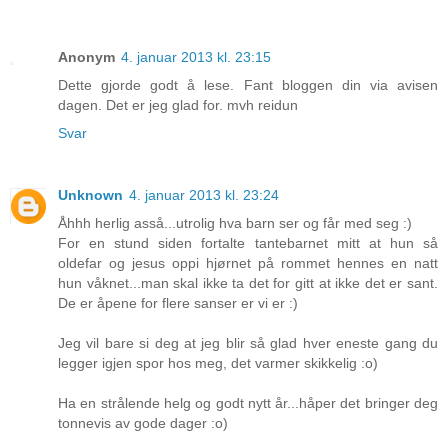
Anonym
4. januar 2013 kl. 23:15
Dette gjorde godt å lese. Fant bloggen din via avisen
dagen. Det er jeg glad for. mvh reidun
Svar
Unknown
4. januar 2013 kl. 23:24
Åhhh herlig asså...utrolig hva barn ser og får med seg :)
For en stund siden fortalte tantebarnet mitt at hun så
oldefar og jesus oppi hjørnet på rommet hennes en natt
hun våknet...man skal ikke ta det for gitt at ikke det er sant.
De er åpene for flere sanser er vi er :)
Jeg vil bare si deg at jeg blir så glad hver eneste gang du
legger igjen spor hos meg, det varmer skikkelig :o)
Ha en strålende helg og godt nytt år...håper det bringer deg
tonnevis av gode dager :o)