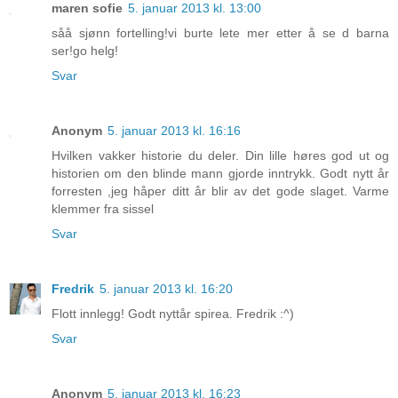
maren sofie
5. januar 2013 kl. 13:00
såå sjønn fortelling!vi burte lete mer etter å se d barna
ser!go helg!
Svar
Anonym
5. januar 2013 kl. 16:16
Hvilken vakker historie du deler. Din lille høres god ut og
historien om den blinde mann gjorde inntrykk. Godt nytt år
forresten ,jeg håper ditt år blir av det gode slaget. Varme
klemmer fra sissel
Svar
Fredrik
5. januar 2013 kl. 16:20
Flott innlegg! Godt nyttår spirea. Fredrik :^)
Svar
Anonym
5. januar 2013 kl. 16:23