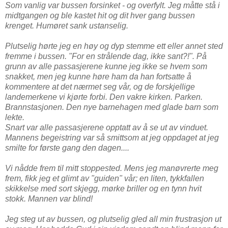
Som vanlig var bussen forsinket - og overfylt. Jeg måtte stå i
midtgangen og ble kastet hit og dit hver gang bussen
krenget. Humøret sank ustanselig.
Plutselig hørte jeg en høy og dyp stemme ett eller annet sted
fremme i bussen. "For en strålende dag, ikke sant?!". På
grunn av alle passasjerene kunne jeg ikke se hvem som
snakket, men jeg kunne høre ham da han fortsatte å
kommentere at det nærmet seg vår, og de forskjellige
landemerkene vi kjørte forbi. Den vakre kirken. Parken.
Brannstasjonen. Den nye barnehagen med glade barn som
lekte.
Snart var alle passasjerene opptatt av å se ut av vinduet.
Mannens begeistring var så smittsom at jeg oppdaget at jeg
smilte for første gang den dagen....
Vi nådde frem til mitt stoppested. Mens jeg manøvrerte meg
frem, fikk jeg et glimt av "guiden" vår; en liten, tykkfallen
skikkelse med sort skjegg, mørke briller og en tynn hvit
stokk. Mannen var blind!
Jeg steg ut av bussen, og plutselig gled all min frustrasjon ut