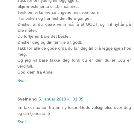
Takk for et nydelig innlegg igjen..
Skjønneste jenta di ..blir så rørt..
Tenk om vi kunne se tingene mer som barn
Har boken og har lest den flere ganger.
Ønsker at du kjære venn må få et GODT og fint nyttår på
alle måter.
Du fortjener bare det beste..
Ønsker deg og din familie alt godt.
Takk for alle de gode orda du tar deg tid til å legge igjen hos
meg.
Og jeg vil bare takke deg fordi du er den du er ..du er
verdifull.
God klem fra Anne
Svar
Sveinung
5. januar 2013 kl. 01:39
En takk i natten fra en ny leser. Guds velsignelse over deg
og din tjeneste. S.
Svar