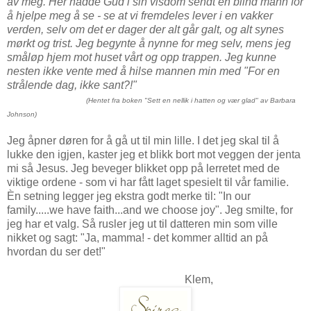
av meg. Her hadde Gud i sin visdom sendt en blind mann for
å hjelpe meg å se - se at vi fremdeles lever i en vakker
verden, selv om det er dager der alt går galt, og alt synes
mørkt og trist. Jeg begynte å nynne for meg selv, mens jeg
småløp hjem mot huset vårt og opp trappen. Jeg kunne
nesten ikke vente med å hilse mannen min med "For en
strålende dag, ikke sant?!"
(Hentet fra boken "Sett en nellik i hatten og vær glad" av Barbara
Johnson)
Jeg åpner døren for å gå ut til min lille. I det jeg skal til å
lukke den igjen, kaster jeg et blikk bort mot veggen der jenta
mi så Jesus. Jeg beveger blikket opp på lerretet med de
viktige ordene - som vi har fått laget spesielt til vår familie.
Èn setning legger jeg ekstra godt merke til: "In our
family.....we have faith...and we choose joy". Jeg smilte, for
jeg har et valg. Så rusler jeg ut til datteren min som ville
nikket og sagt: "Ja, mamma! - det kommer alltid an på
hvordan du ser det!"
Klem,