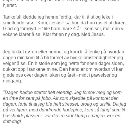
hjertet.
Tankefull kledde jeg henne ferdig, klar til å ut og leke i
smeltende snø. "Kom, Jesus!" sa hun da hun ruslet ut døren.
Glad og fornøyd. Et lite barn, bare 4 år - som ser, mer enn vi
voksne klarer å se. Klar for en ny dag. Med Jesus.
Jeg lukket døren etter henne, og kom til å tenke på hvordan
dagen min kom til å bli formet av hvilke omstendigheter jeg
velger å se. En historie som jeg hørte for noen dager siden,
dukket opp i tankene mine. Den handler om hvordan vi kan
glede oss over dagen, uken og året - midt i prøvelser og
motgang:
"Dagen hadde startet helt elendig. Jeg forsov meg og kom
en time for sent på jobb. Alt som skjedde på kontoret den
dagen, førte til at jeg ble helt stresset, urolig og utslitt. Da jeg
på vei hjem, med dundrende hodepine, kom så langt som til
bussholdeplassen - var det en stor klump i magen. For en
dritt-dag!