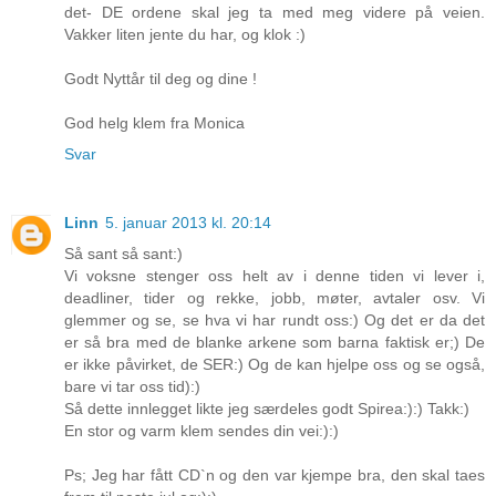
det- DE ordene skal jeg ta med meg videre på veien.
Vakker liten jente du har, og klok :)
Godt Nyttår til deg og dine !
God helg klem fra Monica
Svar
Linn
5. januar 2013 kl. 20:14
Så sant så sant:)
Vi voksne stenger oss helt av i denne tiden vi lever i,
deadliner, tider og rekke, jobb, møter, avtaler osv. Vi
glemmer og se, se hva vi har rundt oss:) Og det er da det
er så bra med de blanke arkene som barna faktisk er;) De
er ikke påvirket, de SER:) Og de kan hjelpe oss og se også,
bare vi tar oss tid):)
Så dette innlegget likte jeg særdeles godt Spirea:):) Takk:)
En stor og varm klem sendes din vei:):)
Ps; Jeg har fått CD`n og den var kjempe bra, den skal taes