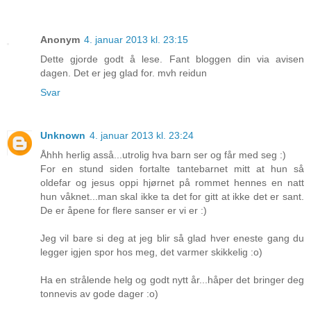
Anonym
4. januar 2013 kl. 23:15
Dette gjorde godt å lese. Fant bloggen din via avisen
dagen. Det er jeg glad for. mvh reidun
Svar
Unknown
4. januar 2013 kl. 23:24
Åhhh herlig asså...utrolig hva barn ser og får med seg :)
For en stund siden fortalte tantebarnet mitt at hun så
oldefar og jesus oppi hjørnet på rommet hennes en natt
hun våknet...man skal ikke ta det for gitt at ikke det er sant.
De er åpene for flere sanser er vi er :)
Jeg vil bare si deg at jeg blir så glad hver eneste gang du
legger igjen spor hos meg, det varmer skikkelig :o)
Ha en strålende helg og godt nytt år...håper det bringer deg
tonnevis av gode dager :o)