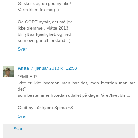
Ønsker deg en god ny uke!
Varm klem fra meg :)
Og GODT nyttår, det må jeg
ikke glemme.. Måtte 2013
bli fylt av kjærlighet, og fred
som overgår all forstand! :)
Svar
Anita
7. januar 2013 kl. 12:53
*SMILER*
"det er ikke hvordan man har det, men hvordan man tar
det"
som bestemmer hvordan utfallet på dagen/året/livet blir....
Godt nytt år kjære Spirea <3
Svar
Svar