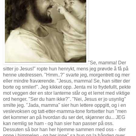
"Se, mamma! Der
sitter jo Jesus!" ropte hun henrykt, mens jeg prøvde å få på
henne utedressen. "Hmm..?" svarte jeg, morgentrett og mer
eller mindre fraværende. "Jesus, mamma! Se, han sitter der
borte og smiler!". Jeg kikket opp. Jenta mi lo frydefullt, pekte
mot veggen der en stor lanterne står og et lerret med viktige
ord henger. "Ser du ham ikke?". "Nei, Jesus er jo usynlig"
smilte jeg. "Jada, mamma" sier hun lettere oppgitt, og i en
veslevoksen og tatt-etter-mamma-tone fortsetter hun "men
det kommer an på hvordan du ser det, skjønner du... JEG
kan nemlig se ham - og han sier han passer på oss.
Dessuten så bor han her hjemme sammen med oss - der
oppe i himmelen - og her inne" sa hun og la hånden over