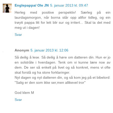
Englepappa/ Ole JN
5. januar 2013 kl. 09:47
Herleg med positive perspektiv! Særleg på ein
laurdagsmorgon, når borna står opp altfor tidleg, og ein
trøytt pappa litt for lett blir sur og irritert... Skal ta det med
meg ut i dagen!
Svar
Anonym
5. januar 2013 kl. 12:06
Så deilig å lese. Så deilig å høre om datteren din. Hun er jo
en solstråle i hverdagen. Tenk om vi kunne lære noe av
dem. De ser så enkelt på livet og så konkret, mens vi ofte
skal forstå og ha store forklaringer.
Nyt dagen og nyt datteren din, og så kom jeg på et bibelord:
"Salig er den som ikke ser,men allikevel tror"
God klem M
Svar