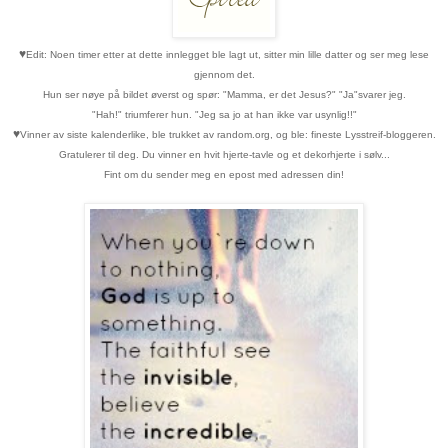
♥
Edit: Noen timer etter at dette innlegget ble lagt ut, sitter min lille datter og ser meg lese
gjennom det.
Hun ser nøye på bildet øverst og spør: "Mamma, er det Jesus?" "Ja"svarer jeg.
"Hah!" triumferer hun. "Jeg sa jo at han ikke var usynlig!!"
♥
Vinner av siste kalenderlike, ble trukket av random.org, og ble: fineste Lysstreif-bloggeren.
Gratulerer til deg. Du vinner en hvit hjerte-tavle og et dekorhjerte i sølv...
Fint om du sender meg en epost med adressen din!