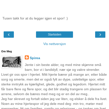
Tusen takk for at du legger igjen et spor! :)
‹
›
Startsiden
Vis nettversjon
Om Meg
Spirea
Jente i sin beste alder, og med mine skjønne små
barn, bor vi i landidyll, nær sjø og vakre strender.
Livet gir oss spor i hjertet. Mitt hjerte bærer på mange arr, etter både
sorg og smerte, men det er også fylt av dype, uslettelige spor, etter
sterke inntrykk av kjærlighet, glede, godhet og legedom. Hjertet mitt
får bare flere og flere spor, og det blir stadig trangere om plassen for
arrene, selvom de bæres med meg og er en del av meg..
Jeg har skrevet og fortalt siden jeg var liten, og elsker å dele fra livet.
Noen av mine hjertespor vil jeg dele med deg: min tro, møter med
mennesker, litt om familien, samliv og relasjoner - og tanker om livet.