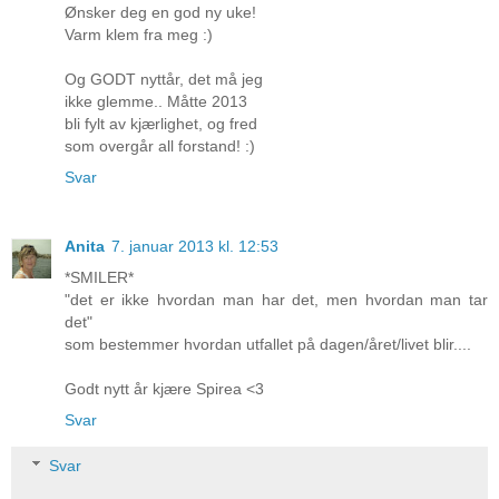
Ønsker deg en god ny uke!
Varm klem fra meg :)
Og GODT nyttår, det må jeg
ikke glemme.. Måtte 2013
bli fylt av kjærlighet, og fred
som overgår all forstand! :)
Svar
Anita
7. januar 2013 kl. 12:53
*SMILER*
"det er ikke hvordan man har det, men hvordan man tar
det"
som bestemmer hvordan utfallet på dagen/året/livet blir....
Godt nytt år kjære Spirea <3
Svar
Svar