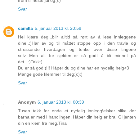
frem til neste jul og:):)
Svar
camilla
5. januar 2013 kl. 20:58
Hei kjære deg...blir alltid så rørt av å lese innleggene
dine..:)Har av og til måttet stoppe opp i den travle og
stressende hverdagen og tenke over disse tingene
selv...Men alt for sjeldent.er så godt å bli minnet på
det...:)Takk:)
Du er så god:)!!! Håper du og dine har en nydelig helg<3
Mange gode klemmer til deg:):):)
Svar
Anonym
6. januar 2013 kl. 00:39
Tusen takk for enda et nydelig innlegg!elsker slike der
barna er med i handlingen. Håper din helg er bra. Gi jenten
din en klem fra meg.Tina
Svar