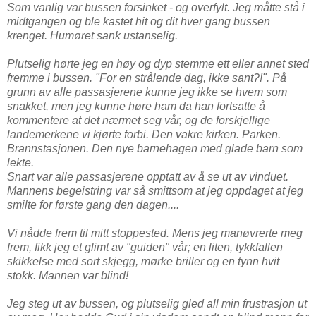
Som vanlig var bussen forsinket - og overfylt. Jeg måtte stå i
midtgangen og ble kastet hit og dit hver gang bussen
krenget. Humøret sank ustanselig.
Plutselig hørte jeg en høy og dyp stemme ett eller annet sted
fremme i bussen. "For en strålende dag, ikke sant?!". På
grunn av alle passasjerene kunne jeg ikke se hvem som
snakket, men jeg kunne høre ham da han fortsatte å
kommentere at det nærmet seg vår, og de forskjellige
landemerkene vi kjørte forbi. Den vakre kirken. Parken.
Brannstasjonen. Den nye barnehagen med glade barn som
lekte.
Snart var alle passasjerene opptatt av å se ut av vinduet.
Mannens begeistring var så smittsom at jeg oppdaget at jeg
smilte for første gang den dagen....
Vi nådde frem til mitt stoppested. Mens jeg manøvrerte meg
frem, fikk jeg et glimt av "guiden" vår; en liten, tykkfallen
skikkelse med sort skjegg, mørke briller og en tynn hvit
stokk. Mannen var blind!
Jeg steg ut av bussen, og plutselig gled all min frustrasjon ut