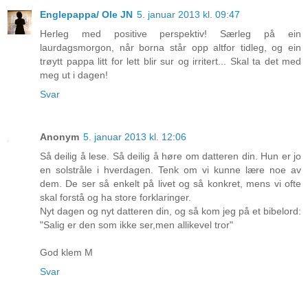
Englepappa/ Ole JN
5. januar 2013 kl. 09:47
Herleg med positive perspektiv! Særleg på ein
laurdagsmorgon, når borna står opp altfor tidleg, og ein
trøytt pappa litt for lett blir sur og irritert... Skal ta det med
meg ut i dagen!
Svar
Anonym
5. januar 2013 kl. 12:06
Så deilig å lese. Så deilig å høre om datteren din. Hun er jo
en solstråle i hverdagen. Tenk om vi kunne lære noe av
dem. De ser så enkelt på livet og så konkret, mens vi ofte
skal forstå og ha store forklaringer.
Nyt dagen og nyt datteren din, og så kom jeg på et bibelord:
"Salig er den som ikke ser,men allikevel tror"
God klem M
Svar