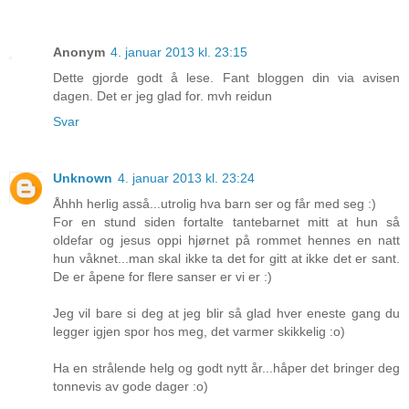
Anonym
4. januar 2013 kl. 23:15
Dette gjorde godt å lese. Fant bloggen din via avisen
dagen. Det er jeg glad for. mvh reidun
Svar
Unknown
4. januar 2013 kl. 23:24
Åhhh herlig asså...utrolig hva barn ser og får med seg :)
For en stund siden fortalte tantebarnet mitt at hun så
oldefar og jesus oppi hjørnet på rommet hennes en natt
hun våknet...man skal ikke ta det for gitt at ikke det er sant.
De er åpene for flere sanser er vi er :)
Jeg vil bare si deg at jeg blir så glad hver eneste gang du
legger igjen spor hos meg, det varmer skikkelig :o)
Ha en strålende helg og godt nytt år...håper det bringer deg
tonnevis av gode dager :o)