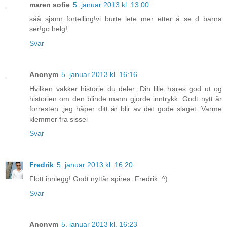
maren sofie
5. januar 2013 kl. 13:00
såå sjønn fortelling!vi burte lete mer etter å se d barna
ser!go helg!
Svar
Anonym
5. januar 2013 kl. 16:16
Hvilken vakker historie du deler. Din lille høres god ut og
historien om den blinde mann gjorde inntrykk. Godt nytt år
forresten ,jeg håper ditt år blir av det gode slaget. Varme
klemmer fra sissel
Svar
Fredrik
5. januar 2013 kl. 16:20
Flott innlegg! Godt nyttår spirea. Fredrik :^)
Svar
Anonym
5. januar 2013 kl. 16:23