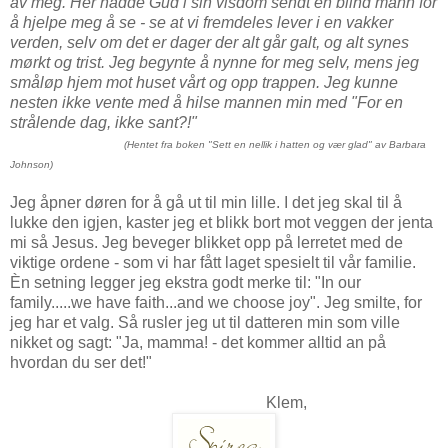
av meg. Her hadde Gud i sin visdom sendt en blind mann for
å hjelpe meg å se - se at vi fremdeles lever i en vakker
verden, selv om det er dager der alt går galt, og alt synes
mørkt og trist. Jeg begynte å nynne for meg selv, mens jeg
småløp hjem mot huset vårt og opp trappen. Jeg kunne
nesten ikke vente med å hilse mannen min med "For en
strålende dag, ikke sant?!"
(Hentet fra boken "Sett en nellik i hatten og vær glad" av Barbara
Johnson)
Jeg åpner døren for å gå ut til min lille. I det jeg skal til å
lukke den igjen, kaster jeg et blikk bort mot veggen der jenta
mi så Jesus. Jeg beveger blikket opp på lerretet med de
viktige ordene - som vi har fått laget spesielt til vår familie.
Èn setning legger jeg ekstra godt merke til: "In our
family.....we have faith...and we choose joy". Jeg smilte, for
jeg har et valg. Så rusler jeg ut til datteren min som ville
nikket og sagt: "Ja, mamma! - det kommer alltid an på
hvordan du ser det!"
Klem,