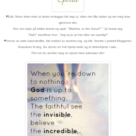
♥
Edit: Noen timer etter at dette innlegget ble lagt ut, sitter min lille datter og ser meg lese
gjennom det.
Hun ser nøye på bildet øverst og spør: "Mamma, er det Jesus?" "Ja"svarer jeg.
"Hah!" triumferer hun. "Jeg sa jo at han ikke var usynlig!!"
♥
Vinner av siste kalenderlike, ble trukket av random.org, og ble: fineste Lysstreif-bloggeren.
Gratulerer til deg. Du vinner en hvit hjerte-tavle og et dekorhjerte i sølv...
Fint om du sender meg en epost med adressen din!