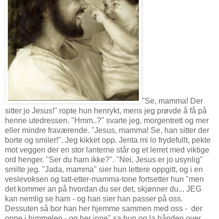
"Se, mamma! Der
sitter jo Jesus!" ropte hun henrykt, mens jeg prøvde å få på
henne utedressen. "Hmm..?" svarte jeg, morgentrett og mer
eller mindre fraværende. "Jesus, mamma! Se, han sitter der
borte og smiler!". Jeg kikket opp. Jenta mi lo frydefullt, pekte
mot veggen der en stor lanterne står og et lerret med viktige
ord henger. "Ser du ham ikke?". "Nei, Jesus er jo usynlig"
smilte jeg. "Jada, mamma" sier hun lettere oppgitt, og i en
veslevoksen og tatt-etter-mamma-tone fortsetter hun "men
det kommer an på hvordan du ser det, skjønner du... JEG
kan nemlig se ham - og han sier han passer på oss.
Dessuten så bor han her hjemme sammen med oss - der
oppe i himmelen - og her inne" sa hun og la hånden over