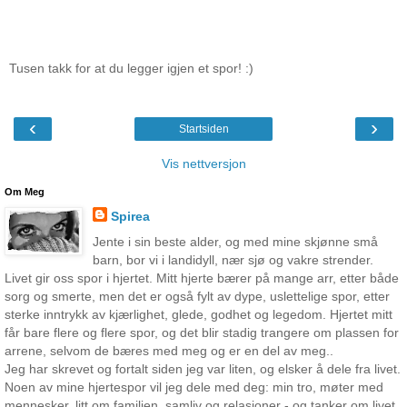
Tusen takk for at du legger igjen et spor! :)
‹
›
Startsiden
Vis nettversjon
Om Meg
Spirea
Jente i sin beste alder, og med mine skjønne små
barn, bor vi i landidyll, nær sjø og vakre strender.
Livet gir oss spor i hjertet. Mitt hjerte bærer på mange arr, etter både
sorg og smerte, men det er også fylt av dype, uslettelige spor, etter
sterke inntrykk av kjærlighet, glede, godhet og legedom. Hjertet mitt
får bare flere og flere spor, og det blir stadig trangere om plassen for
arrene, selvom de bæres med meg og er en del av meg..
Jeg har skrevet og fortalt siden jeg var liten, og elsker å dele fra livet.
Noen av mine hjertespor vil jeg dele med deg: min tro, møter med
mennesker, litt om familien, samliv og relasjoner - og tanker om livet.