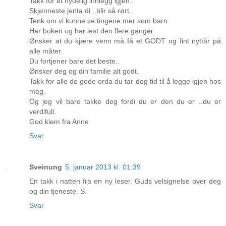
Takk for et nydelig innlegg igjen..
Skjønneste jenta di ..blir så rørt..
Tenk om vi kunne se tingene mer som barn
Har boken og har lest den flere ganger.
Ønsker at du kjære venn må få et GODT og fint nyttår på
alle måter.
Du fortjener bare det beste..
Ønsker deg og din familie alt godt.
Takk for alle de gode orda du tar deg tid til å legge igjen hos
meg.
Og jeg vil bare takke deg fordi du er den du er ..du er
verdifull.
God klem fra Anne
Svar
Sveinung
5. januar 2013 kl. 01:39
En takk i natten fra en ny leser. Guds velsignelse over deg
og din tjeneste. S.
Svar