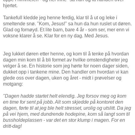
hjertet.
Tankefull kledde jeg henne ferdig, klar til å ut og leke i
smeltende snø. "Kom, Jesus!" sa hun da hun ruslet ut døren.
Glad og fornøyd. Et lite barn, bare 4 år - som ser, mer enn vi
voksne klarer å se. Klar for en ny dag. Med Jesus.
Jeg lukket døren etter henne, og kom til å tenke på hvordan
dagen min kom til å bli formet av hvilke omstendigheter jeg
velger å se. En historie som jeg hørte for noen dager siden,
dukket opp i tankene mine. Den handler om hvordan vi kan
glede oss over dagen, uken og året - midt i prøvelser og
motgang:
"Dagen hadde startet helt elendig. Jeg forsov meg og kom
en time for sent på jobb. Alt som skjedde på kontoret den
dagen, førte til at jeg ble helt stresset, urolig og utslitt. Da jeg
på vei hjem, med dundrende hodepine, kom så langt som til
bussholdeplassen - var det en stor klump i magen. For en
dritt-dag!