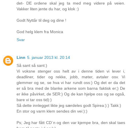
det- DE ordene skal jeg ta med meg videre på veien.
Vakker liten jente du har, og klok :)
Godt Nyttår til deg og dine !
God helg klem fra Monica
Svar
Linn
5. januar 2013 kl. 20:14
Så sant så sant:)
Vi voksne stenger oss helt av i denne tiden vi lever i,
deadliner, tider og rekke, jobb, møter, avtaler osv. Vi
glemmer og se, se hva vi har rundt oss:) Og det er da det
er så bra med de blanke arkene som barna faktisk er;) De
er ikke påvirket, de SER:) Og de kan hjelpe oss og se også,
bare vi tar oss tid):)
Så dette innlegget likte jeg særdeles godt Spirea:):) Takk:)
En stor og varm klem sendes din vei:):)
Ps; Jeg har fått CD`n og den var kjempe bra, den skal taes