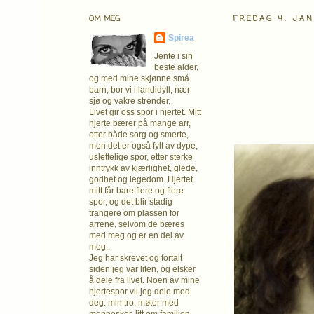
OM MEG
FREDAG 4. JA
Spirea
Jente i sin
beste alder,
og med mine skjønne små
barn, bor vi i landidyll, nær
sjø og vakre strender.
Livet gir oss spor i hjertet. Mitt
hjerte bærer på mange arr,
etter både sorg og smerte,
men det er også fylt av dype,
uslettelige spor, etter sterke
inntrykk av kjærlighet, glede,
godhet og legedom. Hjertet
mitt får bare flere og flere
spor, og det blir stadig
trangere om plassen for
arrene, selvom de bæres
med meg og er en del av
meg..
Jeg har skrevet og fortalt
siden jeg var liten, og elsker
å dele fra livet. Noen av mine
hjertespor vil jeg dele med
deg: min tro, møter med