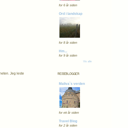
for 6 år siden
Ord i landskap
for 8 år siden
Hm...
for 9 år siden
Vis alle
heten. Jeg leste
REISEBLOGGER
Maliva`s verden
for ett år siden
Travel Blog
for 2 år siden