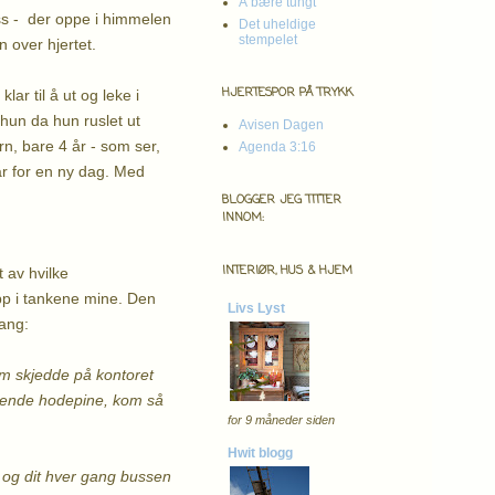
Å bære tungt
 - der oppe i himmelen
Det uheldige
stempelet
 over hjertet.
HJERTESPOR PÅ TRYKK
lar til å ut og leke i
hun da hun ruslet ut
Avisen Dagen
rn, bare 4 år - som ser,
Agenda 3:16
ar for en ny dag. Med
BLOGGER JEG TITTER
INNOM:
INTERIØR, HUS & HJEM
 av hvilke
pp i tankene mine. Den
Livs Lyst
ang:
om skjedde på kontoret
undrende hodepine, kom så
for 9 måneder siden
Hwit blogg
t og dit hver gang bussen