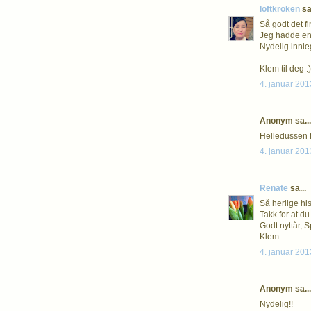
loftkroken
sa.
Så godt det fi
Jeg hadde en 
Nydelig innleg
Klem til deg :)
4. januar 201
Anonym sa...
Helledussen fo
4. januar 201
Renate
sa...
Så herlige hist
Takk for at du
Godt nyttår, S
Klem
4. januar 201
Anonym sa...
Nydelig!!