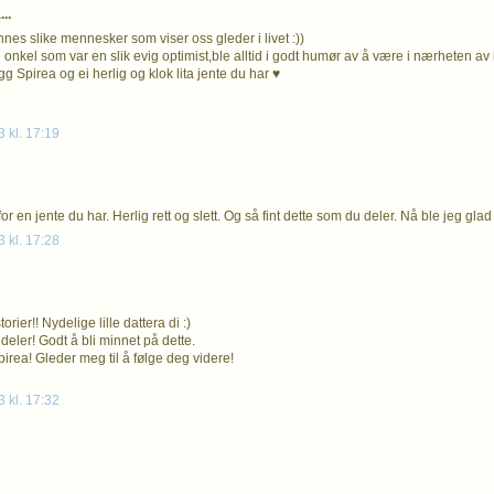
..
nnes slike mennesker som viser oss gleder i livet :))
onkel som var en slik evig optimist,ble alltid i godt humør av å være i nærheten av 
g Spirea og ei herlig og klok lita jente du har ♥
3 kl. 17:19
r en jente du har. Herlig rett og slett. Og så fint dette som du deler. Nå ble jeg glad
3 kl. 17:28
orier!! Nydelige lille dattera di :)
 deler! Godt å bli minnet på dette.
pirea! Gleder meg til å følge deg videre!
3 kl. 17:32