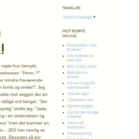
TRANSLATE
Select Language
▼
å
MEST BESØKTE
INNLEGG
!
Ikke perfekt - men
til stede!
Den flotteste av
dem alle
 ropte hun henrykt,
Ikke i kveld, kjære
tedressen. "Hmm..?"
Baksiden av
advent
ler mindre fraværende.
Når en blogg blir
 borte og smiler!". Jeg
allemannseie
Jeg sier opp!
, pekte mot veggen der en
Tilgivelsens vei
d viktige ord henger. "Ser
Hjertets begjær
synlig" smilte jeg. "Jada,
Jeg blir det du gjør,
 og i en veslevoksen og
mamma!
r hun "men det kommer an
Jakten på
ærligheten
du... JEG kan nemlig se
Ekteskapsvalg
oss. Dessuten så bor