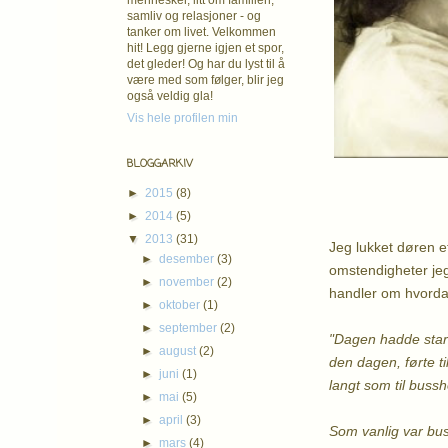
mennesker, litt om familien,
samliv og relasjoner - og
tanker om livet. Velkommen
hit! Legg gjerne igjen et spor,
det gleder! Og har du lyst til å
være med som følger, blir jeg
også veldig gla!
Vis hele profilen min
BLOGGARKIV
►
2015
(8)
►
2014
(5)
▼
2013
(31)
Jeg lukket døren e
►
desember
(3)
omstendigheter jeg
►
november
(2)
handler om hvordan
►
oktober
(1)
►
september
(2)
"Dagen hadde start
►
august
(2)
den dagen, førte ti
►
juni
(1)
langt som til bussh
►
mai
(5)
►
april
(3)
Som vanlig var bus
►
mars
(4)