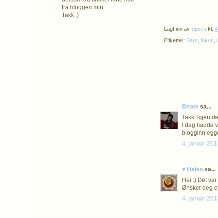
fra bloggen min.
Takk :)
Lagt inn av
Spirea
kl.
4
Etiketter:
Barn
,
fokus
,
Beate
sa...
Takk! Igjen de
I dag hadde v
blogginnlegge
4. januar 201
♥ Helen
sa...
Hei :) Det var 
Ønsker deg et 
4. januar 201