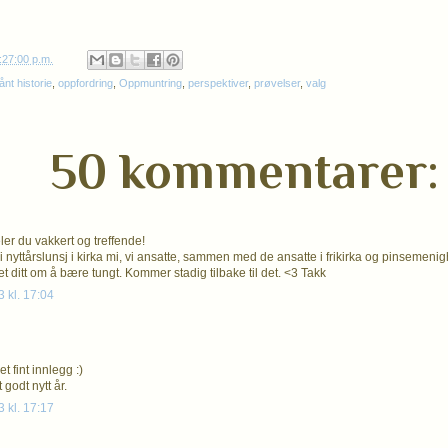
:27:00 p.m.
lånt historie
,
oppfordring
,
Oppmuntring
,
perspektiver
,
prøvelser
,
valg
50 kommentarer:
ler du vakkert og treffende!
i nyttårslunsj i kirka mi, vi ansatte, sammen med de ansatte i frikirka og pinsemenig
t ditt om å bære tungt. Kommer stadig tilbake til det. <3 Takk
3 kl. 17:04
et fint innlegg :)
godt nytt år.
3 kl. 17:17