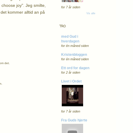
e choose joy". Jeg smilte,
for 7 år siden
- det kommer alltid an på
Vis alle
TRO
med Gud i
hverdagen
for én måned siden
Kristenbloggen
for én måned siden
nom det.
Ett ord for dagen
for 2 år siden
Livet i Ordet
n.
for 7 år siden
Fra Guds hjerte