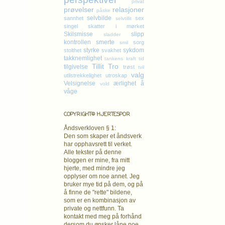
privat
prøvelser
relasjoner
påske
selvbilde
sannhet
sex
selvtillit
singel
skatter i mørket
Skilsmisse
slipp
sladder
kontrollen
smerte
sorg
smil
styrke
sykdom
stolthet
svakhet
takknemlighet
tankens kraft
tid
Tillit
Tro
tilgivelse
trøst
tvil
valg
utilstrekkelighet
utroskap
Velsignelse
ærlighet
å
vold
våge
COPYRIGHT© HJERTESPOR
Åndsverkloven § 1:
Den som skaper et åndsverk
har opphavsrett
til verket.
Alle tekster på denne
bloggen er mine, fra mitt
hjerte, med mindre jeg
opplyser om noe annet. Jeg
bruker mye tid på dem, og på
å finne de "rette" bildene,
som er en kombinasjon av
private og nettfunn. Ta
kontakt med meg på forhånd
dersom du ønsker låne noe