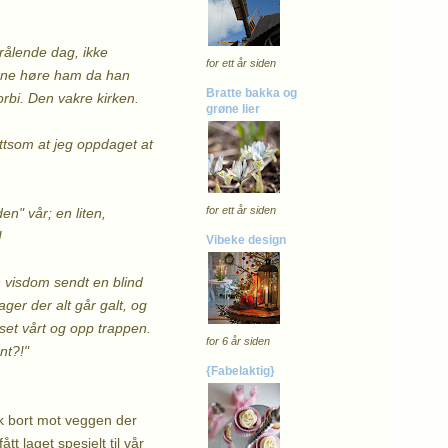
rålende dag, ikke
for ett år siden
unne høre ham da han
Bratte bakka og
orbi. Den vakre kirken.
grøne lier
ittsom at jeg oppdaget at
for ett år siden
en" vår; en liten,
!
Vibeke design
n visdom sendt en blind
ger der alt går galt, og
set vårt og opp trappen.
for 6 år siden
nt?!"
{Fabelaktig}
likk bort mot veggen der
t laget spesielt til vår