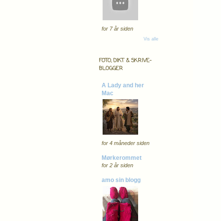
for 7 år siden
Vis alle
FOTO, DIKT & SKRIVE-
BLOGGER
A Lady and her
Mac
for 4 måneder siden
Mørkerommet
for 2 år siden
amo sin blogg