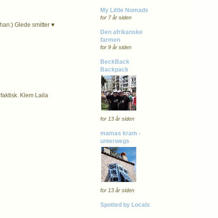
My Little Nomads
for 7 år siden
han:) Glede smitter ♥
Den afrikanske
farmen
for 9 år siden
BeckBack
Backpack
 faktisk. Klem Laila
for 13 år siden
mamas kram -
unterwegs
for 13 år siden
Spotted by Locals