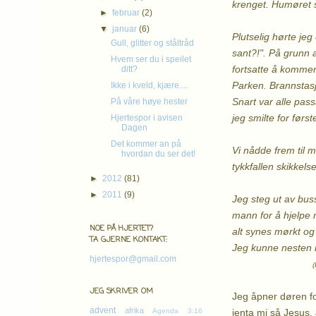
krenget. Humøret s
►
februar
(2)
▼
januar
(6)
Plutselig hørte je
Gull, glitter og ståltråd
sant?!". På grunn
Hvem ser du i speilet
fortsatte å kommen
ditt?
Parken. Brannstas
Ikke i kveld, kjære....
Snart var alle pas
På våre høye hester
jeg smilte for førs
Hjertespor i avisen
Dagen
Det kommer an på
Vi nådde frem til m
hvordan du ser det!
tykkfallen skikkels
►
2012
(81)
►
2011
(9)
Jeg steg ut av bus
mann for å hjelpe m
NOE PÅ HJERTET?
alt synes mørkt og
TA GJERNE KONTAKT:
Jeg kunne nesten 
hjertespor@gmail.com
(Hentet fra boken "
JEG SKRIVER OM
Jeg åpner døren for 
advent
afrika
jenta mi så Jesus. 
Agenda 3:16