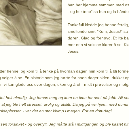
han her hjemme sammen med oss
- og her inne" sa hun og la hånden
Tankefull kledde jeg henne ferdig, k
smeltende snø. "Kom, Jesus!" sa 
døren. Glad og fornøyd. Et lite ba
mer enn vi voksne klarer å se. Kl
Jesus.
tter henne, og kom til å tenke på hvordan dagen min kom til å bli formet
 velger å se. En historie som jeg hørte for noen dager siden, dukket o
 vi kan glede oss over dagen, uken og året - midt i prøvelser og motg
et helt elendig. Jeg forsov meg og kom en time for sent på jobb. Alt s
l at jeg ble helt stresset, urolig og utslitt. Da jeg på vei hjem, med d
oldeplassen - var det en stor klump i magen. For en dritt-dag!
sen forsinket - og overfylt. Jeg måtte stå i midtgangen og ble kastet hi