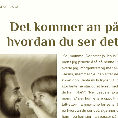
NUAR 2013
Det kommer an p
hvordan du ser det
"Se, mamma! Der sitter jo Jesus!"
mens jeg prøvde å få på henne u
svarte jeg, morgentrett og mer el
"Jesus, mamma! Se, han sitter der
kikket opp. Jenta mi lo frydefullt
stor lanterne står og et lerret me
du ham ikke?". "Nei, Jesus er jo u
mamma" sier hun lettere oppgitt,
tatt-etter-mamma-tone fortsette
på hvordan du ser det, skjønner 
ham - og han sier han passer på 