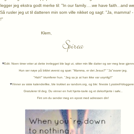
 legger jeg ekstra godt merke til: "In our family.....we have faith...and w
. Så rusler jeg ut til datteren min som ville nikket og sagt: "Ja, mamma! 
!"
em,
♥
Edit: Noen timer etter at dette innlegget ble lagt ut, sitter min lille datter og ser meg lese gjen
Hun ser nøye på bildet øverst og spør: "Mamma, er det Jesus?" "Ja"svarer jeg.
"Hah!" triumferer hun. "Jeg sa jo at han ikke var usynlig!!"
♥
Vinner av siste kalenderlike, ble trukket av random.org, og ble: fineste Lysstreif-bloggere
Gratulerer til deg. Du vinner en hvit hjerte-tavle og et dekorhjerte i sølv...
Fint om du sender meg en epost med adressen din!