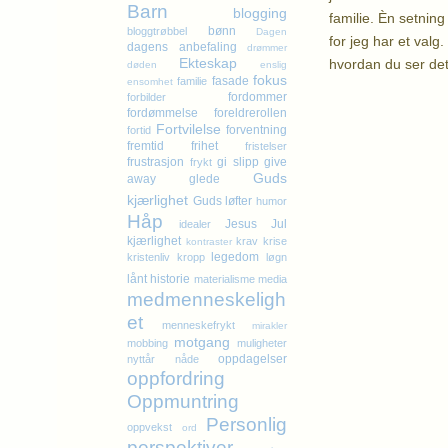
Barn
blogging
familie. Èn setning
bønn
bloggtrøbbel
Dagen
for jeg har et valg
dagens anbefaling
drømmer
Ekteskap
hvordan du ser det
døden
enslig
fokus
fasade
familie
ensomhet
fordommer
forbilder
Kl
fordømmelse
foreldrerollen
Fortvilelse
forventning
fortid
fremtid
frihet
fristelser
frustrasjon
gi slipp
give
frykt
Guds
away
glede
kjærlighet
Guds løfter
humor
Håp
Jesus
Jul
idealer
kjærlighet
krav
krise
kontraster
legedom
kristenliv
kropp
løgn
lånt historie
materialisme
media
medmenneskeligh
et
menneskefrykt
mirakler
motgang
mobbing
muligheter
oppdagelser
nyttår
nåde
oppfordring
Oppmuntring
Personlig
oppvekst
ord
perspektiver