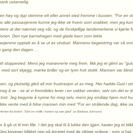
ank ustanselig.
g en høy og dyp stemme ett eller annet sted fremme i bussen. "For en st
 av alle passasjerene kunne jeg ikke se hvem som snakket, men jeg k
tere at det nærmet seg vår, og de forskjellige landemerkene vi kjørte f
jonen. Den nye barnehagen med glade barn som lekte.
sasjerene opptatt av å se ut av vinduet. Mannens begeistring var så sm
te gang den dagen....
itt stoppested. Mens jeg manøvrerte meg frem, fikk jeg et glimt av "guid
e med sort skjegg, mørke briller og en tynn hvit stokk. Mannen var blind
sen, og plutselig gled all min frustrasjon ut av meg. Her hadde Gud i si
eg å se - se at vi fremdeles lever i en vakker verden, selv om det er da
 trist. Jeg begynte å nynne for meg selv, mens jeg småløp hjem mot hu
ikke vente med å hilse mannen min med "For en strålende dag, ikke sa
Sett en nellik i hatten og vær glad" av Barbara Johnson)
å gå ut til min lille. I det jeg skal til å lukke den igjen, kaster jeg et b
Jeg beveger blikket opp på lerretet med de viktige ordene - som vi har fåt