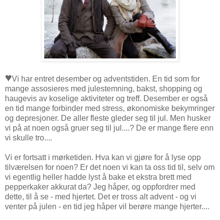
♥
Vi har entret desember og adventstiden. En tid som for
mange assosieres med julestemning, bakst, shopping og
haugevis av koselige aktiviteter og treff. Desember er også
en tid mange forbinder med stress, økonomiske bekymringer
og depresjoner. De aller fleste gleder seg til jul. Men husker
vi på at noen også gruer seg til jul....? De er mange flere enn
vi skulle tro....
Vi er fortsatt i mørketiden. Hva kan vi gjøre for å lyse opp
tilværelsen for noen? Er det noen vi kan ta oss tid til, selv om
vi egentlig heller hadde lyst å bake et ekstra brett med
pepperkaker akkurat da? Jeg håper, og oppfordrer med
dette, til å se - med hjertet. Det er tross alt advent - og vi
venter på julen - en tid jeg håper vil berøre mange hjerter....