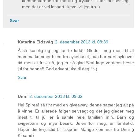
kommentarene fra mobil og trykker litt for fort ser jeg,
men det er vel lesbart likevel vil jeg tro :)
Svar
Katarina Eidsvåg
2. desember 2013 kl. 08:39
Å så koselig og jeg tar to lodd!! Gleder meg mest til at
mamma kommer hjem fra sykehuset, hun har vært syk over
tid men et frisk nå, jeg er så glad.Skal lage verdens beste
jul for henne!! God advent uke til deg!! :-)
Svar
Unni
2. desember 2013 kl. 09:32
Hei Spirea! så fint med en giveaway, denne satser jeg alt på
å vinne. Er allerede følger selvsagt og det jeg gleder meg
mest til til jul er å samle hele familien min. Barn og
svigerbarn og mye besøk. Julen for meg, er famlietid.
Håper din førjulstid blir skjønn. Mange klemmer fra Unni (i
Kr.sand)