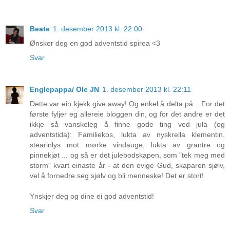
Beate
1. desember 2013 kl. 22:00
Ønsker deg en god adventstid spirea <3
Svar
Englepappa/ Ole JN
1. desember 2013 kl. 22:11
Dette var ein kjekk give away! Og enkel å delta på... For det
første fyljer eg allereie bloggen din, og for det andre er det
ikkje så vanskeleg å finne gode ting ved jula (og
adventstida): Familiekos, lukta av nyskrella klementin,
stearinlys mot mørke vindauge, lukta av grantre og
pinnekjøt ... og så er det julebodskapen, som "tek meg med
storm" kvart einaste år - at den evige Gud, skaparen sjølv,
vel å fornedre seg sjølv og bli menneske! Det er stort!
Ynskjer deg og dine ei god adventstid!
Svar