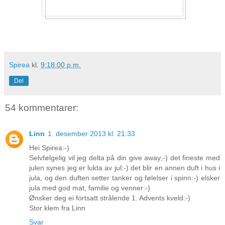
Spirea
kl.
9:18:00 p.m.
Del
54 kommentarer:
Linn
1. desember 2013 kl. 21:33
Hei Spirea:-)
Selvfølgelig vil jeg delta på din give away;-) det fineste med
julen synes jeg er lukta av jul:-) det blir en annen duft i hus i
jula, og den duften setter tanker og følelser i spinn:-) elsker
jula med god mat, familie og venner:-)
Ønsker deg ei fortsatt strålende 1. Advents kveld:-)
Stor klem fra Linn
Svar