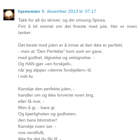
hjemveien
6. desember 2013 kl. 07:17
Takk for alt du skriver, og din omsorg Spirea.
Fint å bli minnet om det fineste med jula. Her er noen
tanker:
Det beste med julen er å innse at den ikke er perfekt,
- men at "Den Perfekte" kom som en gave,
med godhet, tilgivelse og velsignelse. -
Og HAN gjør «en forskjell»,
når jeg slipper «denne forskjellen» til,
i mitt liv.
Kanskje den perfekte julen, -
handler om og ikke forvente noen ting,
eller få noe, -
Men å gi, - bare gi.
Og kjærligheten og godheten,
den bare blomstrer!
Kanskje noen ser, -
noe verdifullt,
ikke for det du får til, -