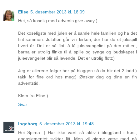
Elise
5. desember 2013 kl. 18:09
Hei, så koselig med advents give away:)
Det koseligste med julen er å samle hele familien og ha det
fint sammen. Julaften går vi i kirken, der har de et julespill
hvert år. Det er så flott å få juleevangeliet på den måten,
barna er utrolig flinke til å spille og synge og budskapet i
juleevangeliet blir så levende. Det er utrolig flott:)
Jeg er allerede følger her på bloggen så da blir det 2 lodd:)
takk for fine ord hos meg:) Ønsker deg og dine en fin
adventstid.
Klem fra Elise:)
Svar
Ingeborg
5. desember 2013 kl. 19:48
Hei Spirea :) Har ikke vært så aktiv i bloggland i høst,
engasjementet svikter litt. Men vil gjerne være med på