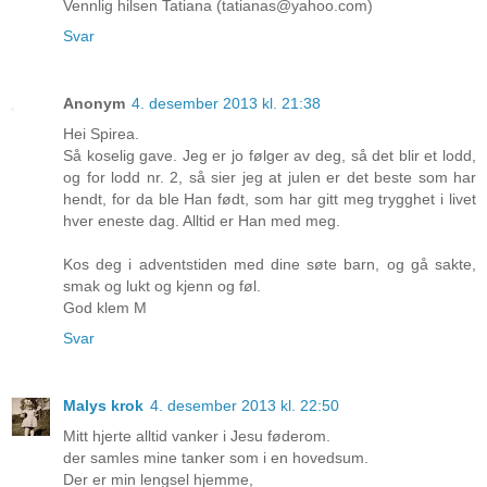
Vennlig hilsen Tatiana (tatianas@yahoo.com)
Svar
Anonym
4. desember 2013 kl. 21:38
Hei Spirea.
Så koselig gave. Jeg er jo følger av deg, så det blir et lodd,
og for lodd nr. 2, så sier jeg at julen er det beste som har
hendt, for da ble Han født, som har gitt meg trygghet i livet
hver eneste dag. Alltid er Han med meg.
Kos deg i adventstiden med dine søte barn, og gå sakte,
smak og lukt og kjenn og føl.
God klem M
Svar
Malys krok
4. desember 2013 kl. 22:50
Mitt hjerte alltid vanker i Jesu føderom.
der samles mine tanker som i en hovedsum.
Der er min lengsel hjemme,