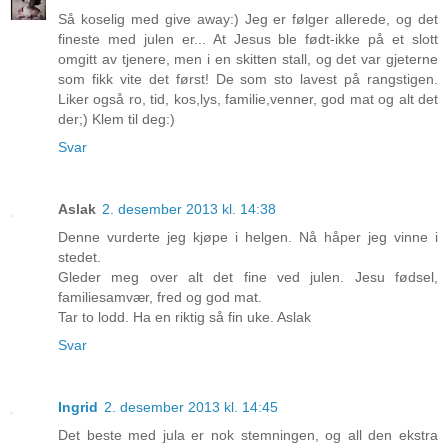
Så koselig med give away:) Jeg er følger allerede, og det
fineste med julen er... At Jesus ble født-ikke på et slott
omgitt av tjenere, men i en skitten stall, og det var gjeterne
som fikk vite det først! De som sto lavest på rangstigen.
Liker også ro, tid, kos,lys, familie,venner, god mat og alt det
der;) Klem til deg:)
Svar
Aslak
2. desember 2013 kl. 14:38
Denne vurderte jeg kjøpe i helgen. Nå håper jeg vinne i
stedet.
Gleder meg over alt det fine ved julen. Jesu fødsel,
familiesamvær, fred og god mat.
Tar to lodd. Ha en riktig så fin uke. Aslak
Svar
Ingrid
2. desember 2013 kl. 14:45
Det beste med jula er nok stemningen, og all den ekstra