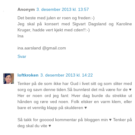
Anonym
3. desember 2013 kl. 13:57
Det beste med julen er roen og freden:-)
Jeg skal på konsert med Sigvart Dagsland og Karoline
Kruger, hadde vert kjekt med cden!!:-)
Ina
ina.aarsland @gmail.com
Svar
loftkroken
3. desember 2013 kl. 14:22
Tenker på de som ikke har Gud i livet sitt og som sliter med
sorg og savn denne tiden.Så bunnløst det må være for de ♥
Her er noen ord jeg fant: Hver dag burde du strekke ut
hånden og røre ved noen. Folk elsker en varm klem, eller
bare et vennlig klapp på skulderen ♥
Så takk for gooood kommentar på bloggen min ♥ Tenker på
deg skal du vite ♥