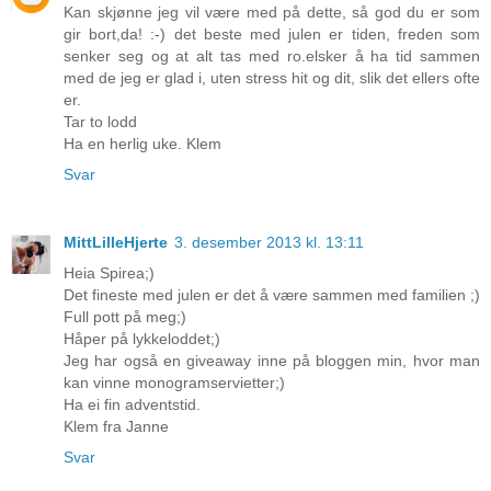
Kan skjønne jeg vil være med på dette, så god du er som
gir bort,da! :-) det beste med julen er tiden, freden som
senker seg og at alt tas med ro.elsker å ha tid sammen
med de jeg er glad i, uten stress hit og dit, slik det ellers ofte
er.
Tar to lodd
Ha en herlig uke. Klem
Svar
MittLilleHjerte
3. desember 2013 kl. 13:11
Heia Spirea;)
Det fineste med julen er det å være sammen med familien ;)
Full pott på meg;)
Håper på lykkeloddet;)
Jeg har også en giveaway inne på bloggen min, hvor man
kan vinne monogramservietter;)
Ha ei fin adventstid.
Klem fra Janne
Svar