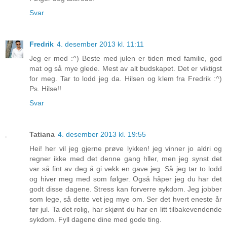
Svar
Fredrik
4. desember 2013 kl. 11:11
Jeg er med :^) Beste med julen er tiden med familie, god
mat og så mye glede. Mest av alt budskapet. Det er viktigst
for meg. Tar to lodd jeg da. Hilsen og klem fra Fredrik :^)
Ps. Hilse!!
Svar
Tatiana
4. desember 2013 kl. 19:55
Hei! her vil jeg gjerne prøve lykken! jeg vinner jo aldri og
regner ikke med det denne gang hller, men jeg synst det
var så fint av deg å gi vekk en gave jeg. Så jeg tar to lodd
og hiver meg med som følger. Også håper jeg du har det
godt disse dagene. Stress kan forverre sykdom. Jeg jobber
som lege, så dette vet jeg mye om. Ser det hvert eneste år
før jul. Ta det rolig, har skjønt du har en litt tilbakevendende
sykdom. Fyll dagene dine med gode ting.