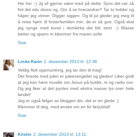
Hei hei :-) Jg vil gjerne være med på dette. Syns det var så
fint det sdu skreiv og. Om å se hverandrer!! Tar to lodder og
håper jeg vinner. Digger siggen. Og til jul gleder jeg meg til
å reise hjem til fosterfamilien min, de er så goe. Også skal
jeg synge med koret i domkirka det blir stort :-) Masse
bøtter og spann m klemmer fra maren sofie
Svar
Linda Karin
2. desember 2013 kl. 12:38
Veldig flott oppmuntring, jeg tar den til meg!
Det fineste med julen er juleevangeliet og gleden! Liker godt
at jeg kan høre musikk om Jesus på butikk, tv og radio osv.
Og jeg liker at det pyntes med ekstra masse lys over hele
landet!
Jeg er også følger av bloggen din, det er en glede :)
Klemmer til deg, med ønske om en fin førjulstid!
Svar
Kristin
2. desember 2013 kl. 13:11