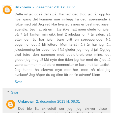
Unknown
2. desember 2013 kl. 08:29
Dette vil jeg også delta på! Har lagt deg tl og jeg får opp for
hver gang det kommer nue innlegg fra deg, spennende å
følge med på! Jeg vet ikke hva jeg synes er best med juøen
egentlig. Jeg hat på en måte ikke hatt noen glede for julen
på 7 år! Tanten min gikk bort 2 juledag for 7 år siden, så
etter den tid har julen bare blitt en sørgeperiode! Nå
begynner det å bli lettere. Men først nå i år har jeg fått
julestemning før desember! Nå gleder jeg meg til jul! Og jeg
skal feire den sammen med besteforeldrene mine, det
gleder jeg meg til! Må nyte den tiden jeg har med de :) det å
være sammen med eldre mennesker er bare helt fantastisk!
Jeg kunne ha skrevet mye mer her, men nå skal jeg
avslutte! Jeg håper du og dine får en fin advent! Klem
Svar
Svar
Unknown
2. desember 2013 kl. 08:31
Det ble litt skrivefeil ser jeg, jeg skriver disse