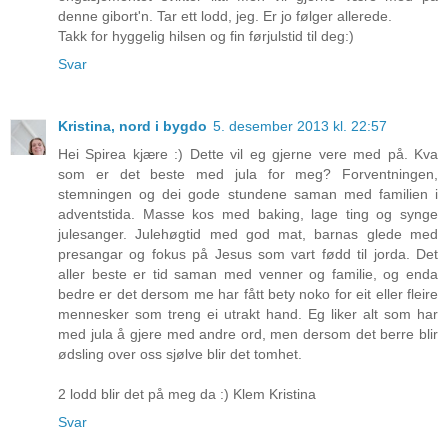
denne gibort'n. Tar ett lodd, jeg. Er jo følger allerede.
Takk for hyggelig hilsen og fin førjulstid til deg:)
Svar
Kristina, nord i bygdo
5. desember 2013 kl. 22:57
Hei Spirea kjære :) Dette vil eg gjerne vere med på. Kva
som er det beste med jula for meg? Forventningen,
stemningen og dei gode stundene saman med familien i
adventstida. Masse kos med baking, lage ting og synge
julesanger. Julehøgtid med god mat, barnas glede med
presangar og fokus på Jesus som vart fødd til jorda. Det
aller beste er tid saman med venner og familie, og enda
bedre er det dersom me har fått bety noko for eit eller fleire
mennesker som treng ei utrakt hand. Eg liker alt som har
med jula å gjere med andre ord, men dersom det berre blir
ødsling over oss sjølve blir det tomhet.
2 lodd blir det på meg da :) Klem Kristina
Svar