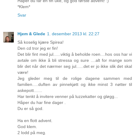
Håper du får en fin uke, og god første advent! :)
*Klem*
Svar
Hjem & Glede
1. desember 2013 kl. 22:27
Så koselig kjære Spirea!
Den cd tror jeg er fin!
Det blir fint med jul......viktig å beholde roen....hos oss har vi
avtale om ikke å bli stressa og sure ....alt for mange som
blir det når det nærmer seg jul......det er jo ikke slik det skal
være!
Jeg gleder meg til de rolige dagene sammen med
familien.....duften av pinnekjøtt og ikke minst 3 nøtter til
askepott.......
Har tenkt å invitere venner på luzzekatter og gløgg...
Håper du har fine dager .
Du er så god.
Ha en flott advent.
God klem.
2 lodd på meg.