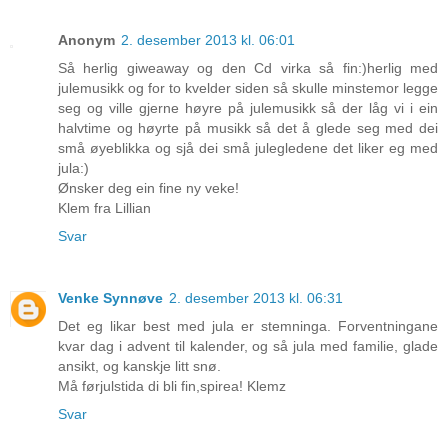
Anonym
2. desember 2013 kl. 06:01
Så herlig giweaway og den Cd virka så fin:)herlig med
julemusikk og for to kvelder siden så skulle minstemor legge
seg og ville gjerne høyre på julemusikk så der låg vi i ein
halvtime og høyrte på musikk så det å glede seg med dei
små øyeblikka og sjå dei små julegledene det liker eg med
jula:)
Ønsker deg ein fine ny veke!
Klem fra Lillian
Svar
Venke Synnøve
2. desember 2013 kl. 06:31
Det eg likar best med jula er stemninga. Forventningane
kvar dag i advent til kalender, og så jula med familie, glade
ansikt, og kanskje litt snø.
Må førjulstida di bli fin,spirea! Klemz
Svar