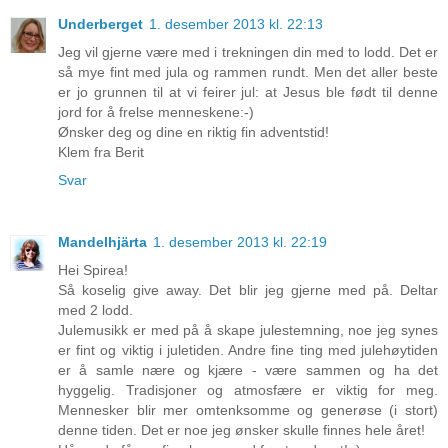
Underberget
1. desember 2013 kl. 22:13
Jeg vil gjerne være med i trekningen din med to lodd. Det er
så mye fint med jula og rammen rundt. Men det aller beste
er jo grunnen til at vi feirer jul: at Jesus ble født til denne
jord for å frelse menneskene:-)
Ønsker deg og dine en riktig fin adventstid!
Klem fra Berit
Svar
Mandelhjärta
1. desember 2013 kl. 22:19
Hei Spirea!
Så koselig give away. Det blir jeg gjerne med på. Deltar
med 2 lodd.
Julemusikk er med på å skape julestemning, noe jeg synes
er fint og viktig i juletiden. Andre fine ting med julehøytiden
er å samle nære og kjære - være sammen og ha det
hyggelig. Tradisjoner og atmosfære er viktig for meg.
Mennesker blir mer omtenksomme og generøse (i stort)
denne tiden. Det er noe jeg ønsker skulle finnes hele året!