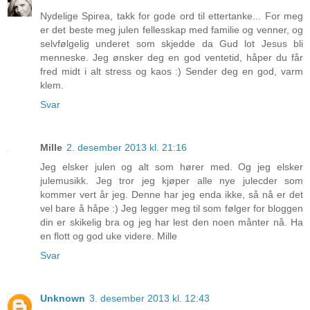
Nydelige Spirea, takk for gode ord til ettertanke... For meg
er det beste meg julen fellesskap med familie og venner, og
selvfølgelig underet som skjedde da Gud lot Jesus bli
menneske. Jeg ønsker deg en god ventetid, håper du får
fred midt i alt stress og kaos :) Sender deg en god, varm
klem.
Svar
Mille
2. desember 2013 kl. 21:16
Jeg elsker julen og alt som hører med. Og jeg elsker
julemusikk. Jeg tror jeg kjøper alle nye julecder som
kommer vert år jeg. Denne har jeg enda ikke, så nå er det
vel bare å håpe :) Jeg legger meg til som følger for bloggen
din er skikelig bra og jeg har lest den noen månter nå. Ha
en flott og god uke videre. Mille
Svar
Unknown
3. desember 2013 kl. 12:43