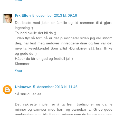
Frk Elton
5. desember 2013 kl. 09:16
Det beste med julen er familie og tid sammen til å gjøre
ingenting :)
To lodd skulle det bli da ;)
Tiden flyr så fort, nå er det jo evigheter siden jeg var innom
deg, har lest meg nedover innleggene dine og her var det
mye tankevekkende! Som alltid -Du skriver såå bra, flinke
og gode du :)
Håper du får en god og fredfull jul :)
Klemmer
Svar
Unknown
5. desember 2013 kl. 11:46
Så snill du er <3
Det vakreste i julen er å ta frem tradisjoner og gamle
minner og samvær med barn og barnebarna. Gi de gode
opplevelser som blir til gode minner som de bærer med seg