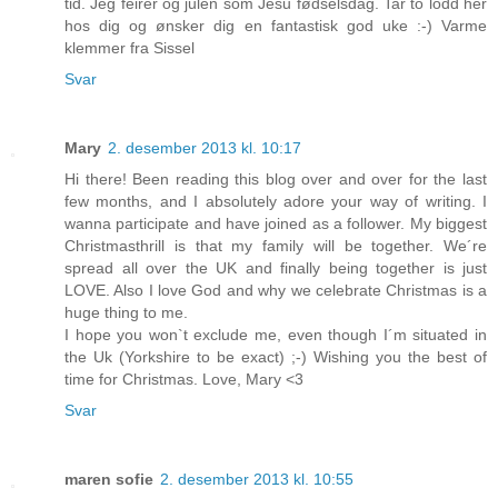
tid. Jeg feirer og julen som Jesu fødselsdag. Tar to lodd her
hos dig og ønsker dig en fantastisk god uke :-) Varme
klemmer fra Sissel
Svar
Mary
2. desember 2013 kl. 10:17
Hi there! Been reading this blog over and over for the last
few months, and I absolutely adore your way of writing. I
wanna participate and have joined as a follower. My biggest
Christmasthrill is that my family will be together. We´re
spread all over the UK and finally being together is just
LOVE. Also I love God and why we celebrate Christmas is a
huge thing to me.
I hope you won`t exclude me, even though I´m situated in
the Uk (Yorkshire to be exact) ;-) Wishing you the best of
time for Christmas. Love, Mary <3
Svar
maren sofie
2. desember 2013 kl. 10:55