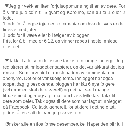
♥
Jeg gir vekk en liten førjulsoppmuntring til en av dere. For
å vinne jule-cd`n til Sigvart og Karoline, kan du ta 1 eller 2
lodd.
1 lodd for å legge igjen en kommentar om hva du syns er det
fineste med julen
1 lodd for å være eller bli følger av bloggen
Frist for å bli med er 6.12, og vinner røpes i neste innlegg
etter det.
♥
Takk til alle som delte sine tanker om forrige innlegg. Jeg
registrerer at innlegget engasjerer, og det var akkurat det jeg
ønsket. Som forventet er mesteparten av kommentarene
anonyme. Det er et vanskelig tema. Innlegget har også
toppet daglig besøkende, bloggen har fått 6 nye følgere
(velkommen skal dere være!!) og det har vært mange
tilbakemeldinger også pr mail om livets tøffe tak. Takk til
dere som deler. Takk også til dere som har lagt ut innlegget
på Facebook. Og takk, generelt, for at dere i det hele tatt
gidder å lese alt det rare jeg skriver om....
Ønsker alle en flott første desemberuke! Håper den blir full