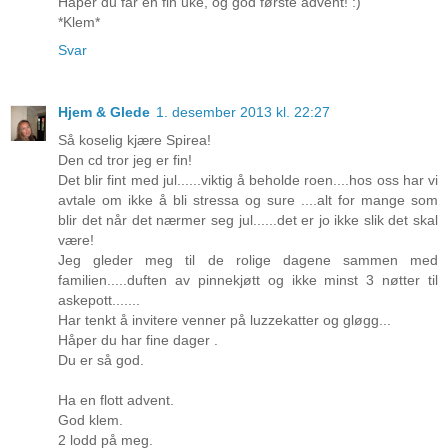
Håper du får en fin uke, og god første advent! :)
*Klem*
Svar
Hjem & Glede
1. desember 2013 kl. 22:27
Så koselig kjære Spirea!
Den cd tror jeg er fin!
Det blir fint med jul......viktig å beholde roen....hos oss har vi
avtale om ikke å bli stressa og sure ....alt for mange som
blir det når det nærmer seg jul......det er jo ikke slik det skal
være!
Jeg gleder meg til de rolige dagene sammen med
familien.....duften av pinnekjøtt og ikke minst 3 nøtter til
askepott.......
Har tenkt å invitere venner på luzzekatter og gløgg...
Håper du har fine dager .
Du er så god.
Ha en flott advent.
God klem.
2 lodd på meg.