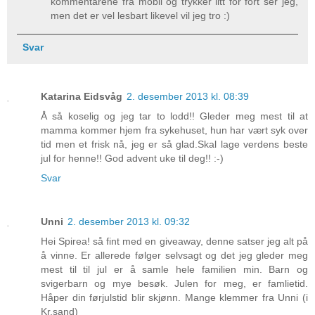
kommentarene fra mobil og trykker litt for fort ser jeg,
men det er vel lesbart likevel vil jeg tro :)
Svar
Katarina Eidsvåg
2. desember 2013 kl. 08:39
Å så koselig og jeg tar to lodd!! Gleder meg mest til at
mamma kommer hjem fra sykehuset, hun har vært syk over
tid men et frisk nå, jeg er så glad.Skal lage verdens beste
jul for henne!! God advent uke til deg!! :-)
Svar
Unni
2. desember 2013 kl. 09:32
Hei Spirea! så fint med en giveaway, denne satser jeg alt på
å vinne. Er allerede følger selvsagt og det jeg gleder meg
mest til til jul er å samle hele familien min. Barn og
svigerbarn og mye besøk. Julen for meg, er famlietid.
Håper din førjulstid blir skjønn. Mange klemmer fra Unni (i
Kr.sand)