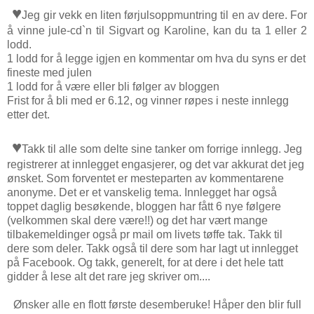
♥
Jeg gir vekk en liten førjulsoppmuntring til en av dere. For
å vinne jule-cd`n til Sigvart og Karoline, kan du ta 1 eller 2
lodd.
1 lodd for å legge igjen en kommentar om hva du syns er det
fineste med julen
1 lodd for å være eller bli følger av bloggen
Frist for å bli med er 6.12, og vinner røpes i neste innlegg
etter det.
♥
Takk til alle som delte sine tanker om forrige innlegg. Jeg
registrerer at innlegget engasjerer, og det var akkurat det jeg
ønsket. Som forventet er mesteparten av kommentarene
anonyme. Det er et vanskelig tema. Innlegget har også
toppet daglig besøkende, bloggen har fått 6 nye følgere
(velkommen skal dere være!!) og det har vært mange
tilbakemeldinger også pr mail om livets tøffe tak. Takk til
dere som deler. Takk også til dere som har lagt ut innlegget
på Facebook. Og takk, generelt, for at dere i det hele tatt
gidder å lese alt det rare jeg skriver om....
Ønsker alle en flott første desemberuke! Håper den blir full