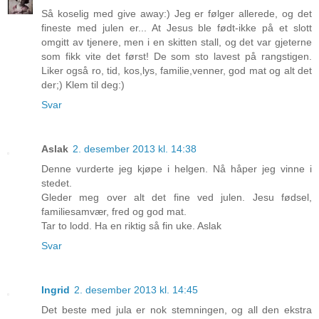
Så koselig med give away:) Jeg er følger allerede, og det
fineste med julen er... At Jesus ble født-ikke på et slott
omgitt av tjenere, men i en skitten stall, og det var gjeterne
som fikk vite det først! De som sto lavest på rangstigen.
Liker også ro, tid, kos,lys, familie,venner, god mat og alt det
der;) Klem til deg:)
Svar
Aslak
2. desember 2013 kl. 14:38
Denne vurderte jeg kjøpe i helgen. Nå håper jeg vinne i
stedet.
Gleder meg over alt det fine ved julen. Jesu fødsel,
familiesamvær, fred og god mat.
Tar to lodd. Ha en riktig så fin uke. Aslak
Svar
Ingrid
2. desember 2013 kl. 14:45
Det beste med jula er nok stemningen, og all den ekstra