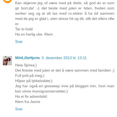
Kan skjønne jeg vil være med på dette, så god du er som
gir bort,da! :-) det beste med julen er tiden, freden som
senker seg og at alt tas med ro.elsker å ha tid sammen
med de jeg er glad i, uten stress hit og dit, slik det ellers ofte
er.
Tar to lodd
Ha en herlig uke. Klem
Svar
MittLilleHjerte
3. desember 2013 kl. 13:11
Heia Spirea;)
Det fineste med julen er det å være sammen med familien ;)
Full pott på meg;)
Håper på lykkeloddet;)
Jeg har også en giveaway inne på bloggen min, hvor man
kan vinne monogramservietter;)
Ha ei fin adventstid.
Klem fra Janne
Svar