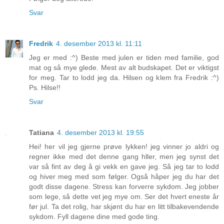
Svar
Fredrik
4. desember 2013 kl. 11:11
Jeg er med :^) Beste med julen er tiden med familie, god
mat og så mye glede. Mest av alt budskapet. Det er viktigst
for meg. Tar to lodd jeg da. Hilsen og klem fra Fredrik :^)
Ps. Hilse!!
Svar
Tatiana
4. desember 2013 kl. 19:55
Hei! her vil jeg gjerne prøve lykken! jeg vinner jo aldri og
regner ikke med det denne gang hller, men jeg synst det
var så fint av deg å gi vekk en gave jeg. Så jeg tar to lodd
og hiver meg med som følger. Også håper jeg du har det
godt disse dagene. Stress kan forverre sykdom. Jeg jobber
som lege, så dette vet jeg mye om. Ser det hvert eneste år
før jul. Ta det rolig, har skjønt du har en litt tilbakevendende
sykdom. Fyll dagene dine med gode ting.