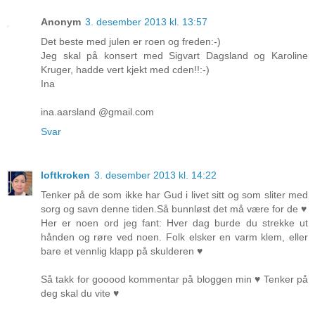
Anonym
3. desember 2013 kl. 13:57
Det beste med julen er roen og freden:-)
Jeg skal på konsert med Sigvart Dagsland og Karoline
Kruger, hadde vert kjekt med cden!!:-)
Ina
ina.aarsland @gmail.com
Svar
loftkroken
3. desember 2013 kl. 14:22
Tenker på de som ikke har Gud i livet sitt og som sliter med
sorg og savn denne tiden.Så bunnløst det må være for de ♥
Her er noen ord jeg fant: Hver dag burde du strekke ut
hånden og røre ved noen. Folk elsker en varm klem, eller
bare et vennlig klapp på skulderen ♥
Så takk for gooood kommentar på bloggen min ♥ Tenker på
deg skal du vite ♥