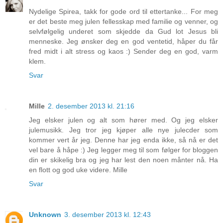
Nydelige Spirea, takk for gode ord til ettertanke... For meg
er det beste meg julen fellesskap med familie og venner, og
selvfølgelig underet som skjedde da Gud lot Jesus bli
menneske. Jeg ønsker deg en god ventetid, håper du får
fred midt i alt stress og kaos :) Sender deg en god, varm
klem.
Svar
Mille
2. desember 2013 kl. 21:16
Jeg elsker julen og alt som hører med. Og jeg elsker
julemusikk. Jeg tror jeg kjøper alle nye julecder som
kommer vert år jeg. Denne har jeg enda ikke, så nå er det
vel bare å håpe :) Jeg legger meg til som følger for bloggen
din er skikelig bra og jeg har lest den noen månter nå. Ha
en flott og god uke videre. Mille
Svar
Unknown
3. desember 2013 kl. 12:43