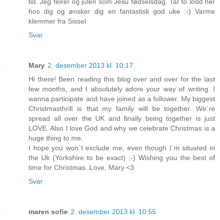
tid. Jeg feirer og julen som Jesu fødselsdag. Tar to lodd her
hos dig og ønsker dig en fantastisk god uke :-) Varme
klemmer fra Sissel
Svar
Mary
2. desember 2013 kl. 10:17
Hi there! Been reading this blog over and over for the last
few months, and I absolutely adore your way of writing. I
wanna participate and have joined as a follower. My biggest
Christmasthrill is that my family will be together. We´re
spread all over the UK and finally being together is just
LOVE. Also I love God and why we celebrate Christmas is a
huge thing to me.
I hope you won`t exclude me, even though I´m situated in
the Uk (Yorkshire to be exact) ;-) Wishing you the best of
time for Christmas. Love, Mary <3
Svar
maren sofie
2. desember 2013 kl. 10:55