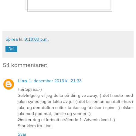
Spirea
kl.
9:18:00 p.m.
Del
54 kommentarer:
Linn
1. desember 2013 kl. 21:33
Hei Spirea:-)
Selvfølgelig vil jeg delta på din give away;-) det fineste med
julen synes jeg er lukta av jul:-) det blir en annen duft i hus i
jula, og den duften setter tanker og følelser i spinn:-) elsker
jula med god mat, familie og venner:-)
Ønsker deg ei fortsatt strålende 1. Advents kveld:-)
Stor klem fra Linn
Svar