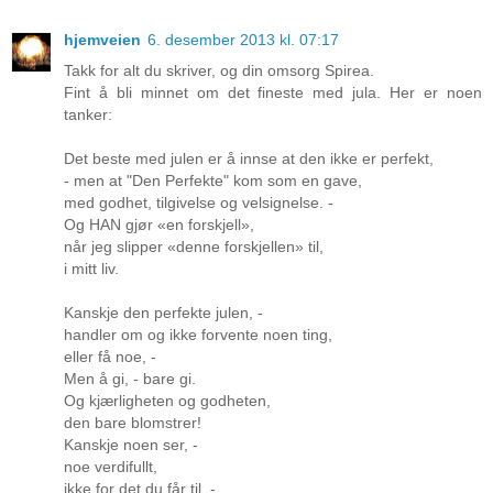
hjemveien
6. desember 2013 kl. 07:17
Takk for alt du skriver, og din omsorg Spirea.
Fint å bli minnet om det fineste med jula. Her er noen
tanker:
Det beste med julen er å innse at den ikke er perfekt,
- men at "Den Perfekte" kom som en gave,
med godhet, tilgivelse og velsignelse. -
Og HAN gjør «en forskjell»,
når jeg slipper «denne forskjellen» til,
i mitt liv.
Kanskje den perfekte julen, -
handler om og ikke forvente noen ting,
eller få noe, -
Men å gi, - bare gi.
Og kjærligheten og godheten,
den bare blomstrer!
Kanskje noen ser, -
noe verdifullt,
ikke for det du får til, -