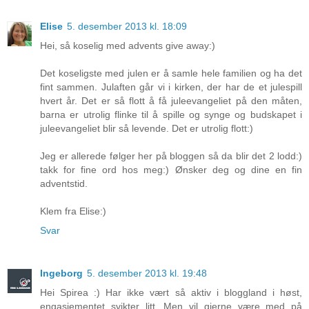
Elise
5. desember 2013 kl. 18:09
Hei, så koselig med advents give away:)
Det koseligste med julen er å samle hele familien og ha det
fint sammen. Julaften går vi i kirken, der har de et julespill
hvert år. Det er så flott å få juleevangeliet på den måten,
barna er utrolig flinke til å spille og synge og budskapet i
juleevangeliet blir så levende. Det er utrolig flott:)
Jeg er allerede følger her på bloggen så da blir det 2 lodd:)
takk for fine ord hos meg:) Ønsker deg og dine en fin
adventstid.
Klem fra Elise:)
Svar
Ingeborg
5. desember 2013 kl. 19:48
Hei Spirea :) Har ikke vært så aktiv i bloggland i høst,
engasjementet svikter litt. Men vil gjerne være med på