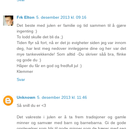
Frk Elton
5. desember 2013 kl. 09:16
Det beste med julen er familie og tid sammen til å gjøre
ingenting :)
To lodd skulle det bli da ;)
Tiden flyr så fort, nå er det jo evigheter siden jeg var innom
deg, har lest meg nedover innleggene dine og her var det
mye tankevekkende! Som alltid -Du skriver såå bra, flinke
og gode du :)
Håper du får en god og fredfull jul :)
Klemmer
Svar
Unknown
5. desember 2013 kl. 11:46
Så snill du er <3
Det vakreste i julen er å ta frem tradisjoner og gamle
minner og samvær med barn og barnebarna. Gi de gode
opplevelser som blir til gode minner som de bærer med seg