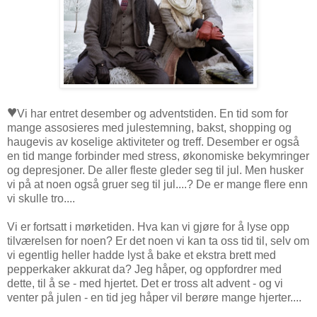
♥
Vi har entret desember og adventstiden. En tid som for
mange assosieres med julestemning, bakst, shopping og
haugevis av koselige aktiviteter og treff. Desember er også
en tid mange forbinder med stress, økonomiske bekymringer
og depresjoner. De aller fleste gleder seg til jul. Men husker
vi på at noen også gruer seg til jul....? De er mange flere enn
vi skulle tro....
Vi er fortsatt i mørketiden. Hva kan vi gjøre for å lyse opp
tilværelsen for noen? Er det noen vi kan ta oss tid til, selv om
vi egentlig heller hadde lyst å bake et ekstra brett med
pepperkaker akkurat da? Jeg håper, og oppfordrer med
dette, til å se - med hjertet. Det er tross alt advent - og vi
venter på julen - en tid jeg håper vil berøre mange hjerter....