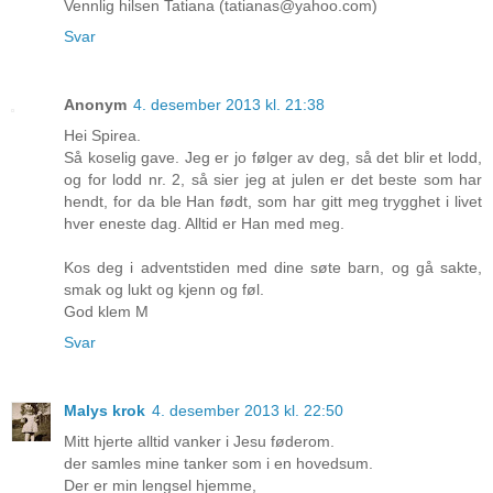
Vennlig hilsen Tatiana (tatianas@yahoo.com)
Svar
Anonym
4. desember 2013 kl. 21:38
Hei Spirea.
Så koselig gave. Jeg er jo følger av deg, så det blir et lodd,
og for lodd nr. 2, så sier jeg at julen er det beste som har
hendt, for da ble Han født, som har gitt meg trygghet i livet
hver eneste dag. Alltid er Han med meg.
Kos deg i adventstiden med dine søte barn, og gå sakte,
smak og lukt og kjenn og føl.
God klem M
Svar
Malys krok
4. desember 2013 kl. 22:50
Mitt hjerte alltid vanker i Jesu føderom.
der samles mine tanker som i en hovedsum.
Der er min lengsel hjemme,