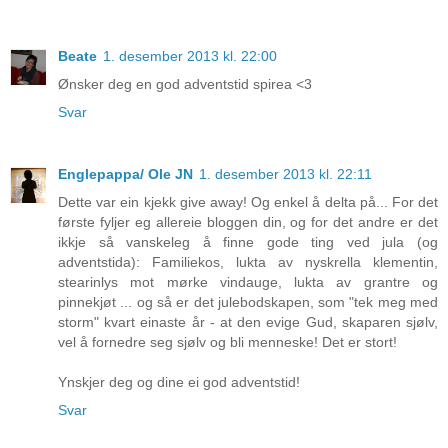
Beate
1. desember 2013 kl. 22:00
Ønsker deg en god adventstid spirea <3
Svar
Englepappa/ Ole JN
1. desember 2013 kl. 22:11
Dette var ein kjekk give away! Og enkel å delta på... For det
første fyljer eg allereie bloggen din, og for det andre er det
ikkje så vanskeleg å finne gode ting ved jula (og
adventstida): Familiekos, lukta av nyskrella klementin,
stearinlys mot mørke vindauge, lukta av grantre og
pinnekjøt ... og så er det julebodskapen, som "tek meg med
storm" kvart einaste år - at den evige Gud, skaparen sjølv,
vel å fornedre seg sjølv og bli menneske! Det er stort!
Ynskjer deg og dine ei god adventstid!
Svar