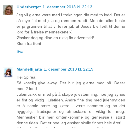
Underberget
1. desember 2013 kl. 22:13
Jeg vil gjerne være med i trekningen din med to lodd. Det er
så mye fint med jula og rammen rundt. Men det aller beste
er jo grunnen til at vi feirer jul: at Jesus ble født til denne
jord for å frelse menneskene:-)
Ønsker deg og dine en riktig fin adventstid!
Klem fra Berit
Svar
Mandelhjärta
1. desember 2013 kl. 22:19
Hei Spirea!
Så koselig give away. Det blir jeg gjerne med på. Deltar
med 2 lodd.
Julemusikk er med på å skape julestemning, noe jeg synes
er fint og viktig i juletiden. Andre fine ting med julehøytiden
er å samle nære og kjære - være sammen og ha det
hyggelig. Tradisjoner og atmosfære er viktig for meg.
Mennesker blir mer omtenksomme og generøse (i stort)
denne tiden. Det er noe jeg ønsker skulle finnes hele året!