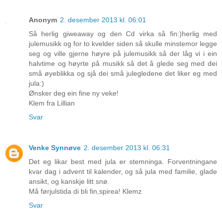
Anonym
2. desember 2013 kl. 06:01
Så herlig giweaway og den Cd virka så fin:)herlig med
julemusikk og for to kvelder siden så skulle minstemor legge
seg og ville gjerne høyre på julemusikk så der låg vi i ein
halvtime og høyrte på musikk så det å glede seg med dei
små øyeblikka og sjå dei små julegledene det liker eg med
jula:)
Ønsker deg ein fine ny veke!
Klem fra Lillian
Svar
Venke Synnøve
2. desember 2013 kl. 06:31
Det eg likar best med jula er stemninga. Forventningane
kvar dag i advent til kalender, og så jula med familie, glade
ansikt, og kanskje litt snø.
Må førjulstida di bli fin,spirea! Klemz
Svar