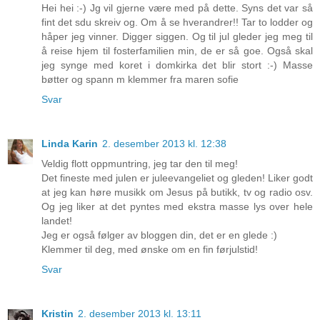
Hei hei :-) Jg vil gjerne være med på dette. Syns det var så
fint det sdu skreiv og. Om å se hverandrer!! Tar to lodder og
håper jeg vinner. Digger siggen. Og til jul gleder jeg meg til
å reise hjem til fosterfamilien min, de er så goe. Også skal
jeg synge med koret i domkirka det blir stort :-) Masse
bøtter og spann m klemmer fra maren sofie
Svar
Linda Karin
2. desember 2013 kl. 12:38
Veldig flott oppmuntring, jeg tar den til meg!
Det fineste med julen er juleevangeliet og gleden! Liker godt
at jeg kan høre musikk om Jesus på butikk, tv og radio osv.
Og jeg liker at det pyntes med ekstra masse lys over hele
landet!
Jeg er også følger av bloggen din, det er en glede :)
Klemmer til deg, med ønske om en fin førjulstid!
Svar
Kristin
2. desember 2013 kl. 13:11