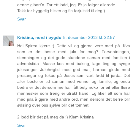
denne gibort'n. Tar ett lodd, jeg. Er jo følger allerede.
Takk for hyggelig hilsen og fin førjulstid til deg:)
Svar
Kristina, nord i bygdo
5. desember 2013 kl. 22:57
Hei Spirea kjære :) Dette vil eg gjerne vere med på. Kva
som er det beste med jula for meg? Forventningen,
stemningen og dei gode stundene saman med familien i
adventstida. Masse kos med baking, lage ting og synge
julesanger. Julehøgtid med god mat, barnas glede med
presangar og fokus på Jesus som vart fødd til jorda. Det
aller beste er tid saman med venner og familie, og enda
bedre er det dersom me har fått bety noko for eit eller fleire
mennesker som treng ei utrakt hand. Eg liker alt som har
med jula å gjere med andre ord, men dersom det berre blir
ødsling over oss sjølve blir det tomhet.
2 lodd blir det på meg da :) Klem Kristina
Svar