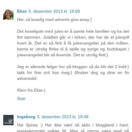
Elise
5. desember 2013 kl. 18:09
Hei, så koselig med advents give away:)
Det koseligste med julen er å samle hele familien og ha det
fint sammen. Julaften går vi i kirken, der har de et julespill
hvert år. Det er så flott å få juleevangeliet på den måten,
barna er utrolig flinke til å spille og synge og budskapet i
juleevangeliet blir så levende. Det er utrolig flott:)
Jeg er allerede følger her på bloggen så da blir det 2 lodd:)
takk for fine ord hos meg:) Ønsker deg og dine en fin
adventstid.
Klem fra Elise:)
Svar
Ingeborg
5. desember 2013 kl. 19:48
Hei Spirea :) Har ikke vært så aktiv i bloggland i høst,
engasjementet svikter litt. Men vil gjerne være med på