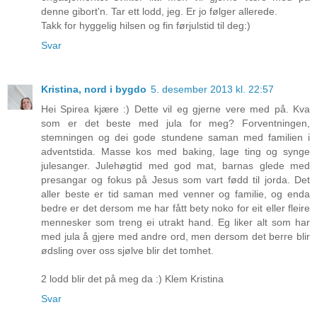
denne gibort'n. Tar ett lodd, jeg. Er jo følger allerede.
Takk for hyggelig hilsen og fin førjulstid til deg:)
Svar
Kristina, nord i bygdo
5. desember 2013 kl. 22:57
Hei Spirea kjære :) Dette vil eg gjerne vere med på. Kva
som er det beste med jula for meg? Forventningen,
stemningen og dei gode stundene saman med familien i
adventstida. Masse kos med baking, lage ting og synge
julesanger. Julehøgtid med god mat, barnas glede med
presangar og fokus på Jesus som vart fødd til jorda. Det
aller beste er tid saman med venner og familie, og enda
bedre er det dersom me har fått bety noko for eit eller fleire
mennesker som treng ei utrakt hand. Eg liker alt som har
med jula å gjere med andre ord, men dersom det berre blir
ødsling over oss sjølve blir det tomhet.
2 lodd blir det på meg da :) Klem Kristina
Svar