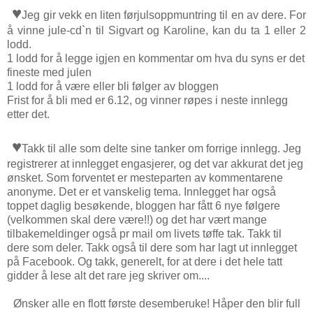
♥
Jeg gir vekk en liten førjulsoppmuntring til en av dere. For
å vinne jule-cd`n til Sigvart og Karoline, kan du ta 1 eller 2
lodd.
1 lodd for å legge igjen en kommentar om hva du syns er det
fineste med julen
1 lodd for å være eller bli følger av bloggen
Frist for å bli med er 6.12, og vinner røpes i neste innlegg
etter det.
♥
Takk til alle som delte sine tanker om forrige innlegg. Jeg
registrerer at innlegget engasjerer, og det var akkurat det jeg
ønsket. Som forventet er mesteparten av kommentarene
anonyme. Det er et vanskelig tema. Innlegget har også
toppet daglig besøkende, bloggen har fått 6 nye følgere
(velkommen skal dere være!!) og det har vært mange
tilbakemeldinger også pr mail om livets tøffe tak. Takk til
dere som deler. Takk også til dere som har lagt ut innlegget
på Facebook. Og takk, generelt, for at dere i det hele tatt
gidder å lese alt det rare jeg skriver om....
Ønsker alle en flott første desemberuke! Håper den blir full