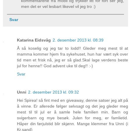
kommentarene fra mobil og trykker litt for fort ser jeg,
men det er vel lesbart likevel vil jeg tro :)
Svar
Katarina Eidsvåg
2. desember 2013 kl. 08:39
Å så koselig og jeg tar to lodd!! Gleder meg mest til at
mamma kommer hjem fra sykehuset, hun har vært syk over
tid men et frisk nå, jeg er så glad.Skal lage verdens beste
jul for henne!! God advent uke til deg!! :-)
Svar
Unni
2. desember 2013 kl. 09:32
Hei Spirea! så fint med en giveaway, denne satser jeg alt på
å vinne. Er allerede følger selvsagt og det jeg gleder meg
mest til til jul er å samle hele familien min. Barn og
svigerbarn og mye besøk. Julen for meg, er famlietid.
Håper din førjulstid blir skjønn. Mange klemmer fra Unni (i
Kr.sand)