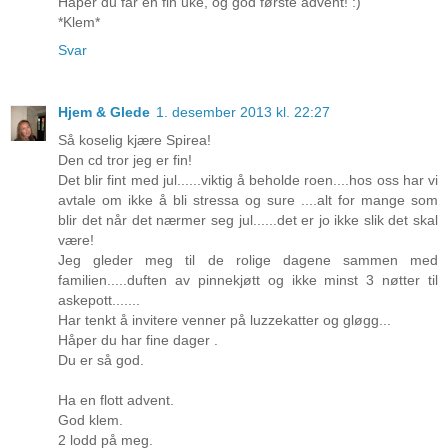
Håper du får en fin uke, og god første advent! :)
*Klem*
Svar
Hjem & Glede
1. desember 2013 kl. 22:27
Så koselig kjære Spirea!
Den cd tror jeg er fin!
Det blir fint med jul......viktig å beholde roen....hos oss har vi
avtale om ikke å bli stressa og sure ....alt for mange som
blir det når det nærmer seg jul......det er jo ikke slik det skal
være!
Jeg gleder meg til de rolige dagene sammen med
familien.....duften av pinnekjøtt og ikke minst 3 nøtter til
askepott.......
Har tenkt å invitere venner på luzzekatter og gløgg...
Håper du har fine dager .
Du er så god.
Ha en flott advent.
God klem.
2 lodd på meg.