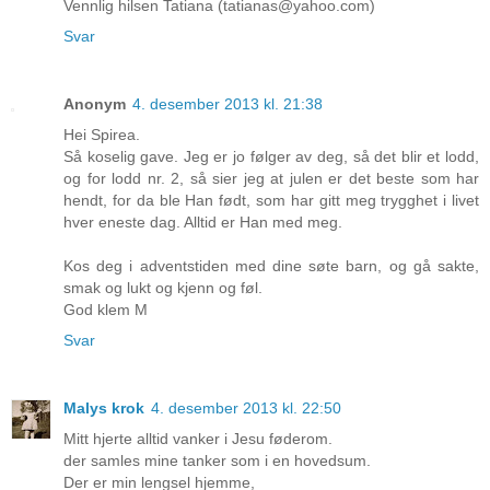
Vennlig hilsen Tatiana (tatianas@yahoo.com)
Svar
Anonym
4. desember 2013 kl. 21:38
Hei Spirea.
Så koselig gave. Jeg er jo følger av deg, så det blir et lodd,
og for lodd nr. 2, så sier jeg at julen er det beste som har
hendt, for da ble Han født, som har gitt meg trygghet i livet
hver eneste dag. Alltid er Han med meg.
Kos deg i adventstiden med dine søte barn, og gå sakte,
smak og lukt og kjenn og føl.
God klem M
Svar
Malys krok
4. desember 2013 kl. 22:50
Mitt hjerte alltid vanker i Jesu føderom.
der samles mine tanker som i en hovedsum.
Der er min lengsel hjemme,