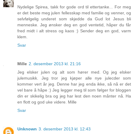
Nydelige Spirea, takk for gode ord til ettertanke... For meg
er det beste meg julen fellesskap med familie og venner, og
selvfølgelig underet som skjedde da Gud lot Jesus bli
menneske. Jeg ønsker deg en god ventetid, håper du får
fred midt i alt stress og kaos :) Sender deg en god, varm
klem.
Svar
Mille
2. desember 2013 kl. 21:16
Jeg elsker julen og alt som hører med. Og jeg elsker
julemusikk. Jeg tror jeg kjøper alle nye julecder som
kommer vert år jeg. Denne har jeg enda ikke, så nå er det
vel bare å håpe :) Jeg legger meg til som følger for bloggen
din er skikelig bra og jeg har lest den noen månter nå. Ha
en flott og god uke videre. Mille
Svar
Unknown
3. desember 2013 kl. 12:43