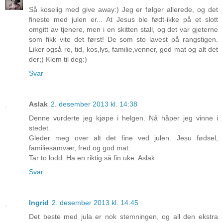
Så koselig med give away:) Jeg er følger allerede, og det
fineste med julen er... At Jesus ble født-ikke på et slott
omgitt av tjenere, men i en skitten stall, og det var gjeterne
som fikk vite det først! De som sto lavest på rangstigen.
Liker også ro, tid, kos,lys, familie,venner, god mat og alt det
der;) Klem til deg:)
Svar
Aslak
2. desember 2013 kl. 14:38
Denne vurderte jeg kjøpe i helgen. Nå håper jeg vinne i
stedet.
Gleder meg over alt det fine ved julen. Jesu fødsel,
familiesamvær, fred og god mat.
Tar to lodd. Ha en riktig så fin uke. Aslak
Svar
Ingrid
2. desember 2013 kl. 14:45
Det beste med jula er nok stemningen, og all den ekstra