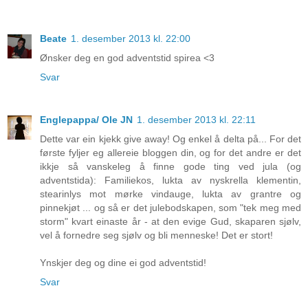
Beate
1. desember 2013 kl. 22:00
Ønsker deg en god adventstid spirea <3
Svar
Englepappa/ Ole JN
1. desember 2013 kl. 22:11
Dette var ein kjekk give away! Og enkel å delta på... For det
første fyljer eg allereie bloggen din, og for det andre er det
ikkje så vanskeleg å finne gode ting ved jula (og
adventstida): Familiekos, lukta av nyskrella klementin,
stearinlys mot mørke vindauge, lukta av grantre og
pinnekjøt ... og så er det julebodskapen, som "tek meg med
storm" kvart einaste år - at den evige Gud, skaparen sjølv,
vel å fornedre seg sjølv og bli menneske! Det er stort!
Ynskjer deg og dine ei god adventstid!
Svar