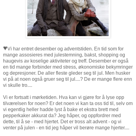
♥
Vi har entret desember og adventstiden. En tid som for
mange assosieres med julestemning, bakst, shopping og
haugevis av koselige aktiviteter og treff. Desember er også
en tid mange forbinder med stress, økonomiske bekymringer
og depresjoner. De aller fleste gleder seg til jul. Men husker
vi på at noen også gruer seg til jul....? De er mange flere enn
vi skulle tro....
Vi er fortsatt i mørketiden. Hva kan vi gjøre for å lyse opp
tilværelsen for noen? Er det noen vi kan ta oss tid til, selv om
vi egentlig heller hadde lyst å bake et ekstra brett med
pepperkaker akkurat da? Jeg håper, og oppfordrer med
dette, til å se - med hjertet. Det er tross alt advent - og vi
venter på julen - en tid jeg håper vil berøre mange hjerter....