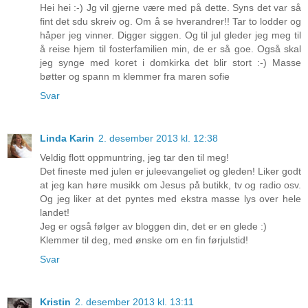
Hei hei :-) Jg vil gjerne være med på dette. Syns det var så
fint det sdu skreiv og. Om å se hverandrer!! Tar to lodder og
håper jeg vinner. Digger siggen. Og til jul gleder jeg meg til
å reise hjem til fosterfamilien min, de er så goe. Også skal
jeg synge med koret i domkirka det blir stort :-) Masse
bøtter og spann m klemmer fra maren sofie
Svar
Linda Karin
2. desember 2013 kl. 12:38
Veldig flott oppmuntring, jeg tar den til meg!
Det fineste med julen er juleevangeliet og gleden! Liker godt
at jeg kan høre musikk om Jesus på butikk, tv og radio osv.
Og jeg liker at det pyntes med ekstra masse lys over hele
landet!
Jeg er også følger av bloggen din, det er en glede :)
Klemmer til deg, med ønske om en fin førjulstid!
Svar
Kristin
2. desember 2013 kl. 13:11