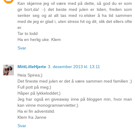
Kan skjønne jeg vil være med på dette, så god du er som
gir bort,da! :-) det beste med julen er tiden, freden som
senker seg og at alt tas med ro.elsker å ha tid sammen
med de jeg er glad i, uten stress hit og dit, slik det ellers ofte
er.
Tar to lodd
Ha en herlig uke. Klem
Svar
MittLilleHjerte
3. desember 2013 kl. 13:11
Heia Spirea;)
Det fineste med julen er det å være sammen med familien ;)
Full pott på meg;)
Håper på lykkeloddet;)
Jeg har også en giveaway inne på bloggen min, hvor man
kan vinne monogramservietter;)
Ha ei fin adventstid.
Klem fra Janne
Svar