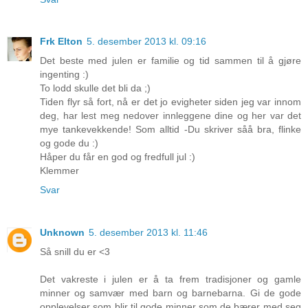
Frk Elton
5. desember 2013 kl. 09:16
Det beste med julen er familie og tid sammen til å gjøre
ingenting :)
To lodd skulle det bli da ;)
Tiden flyr så fort, nå er det jo evigheter siden jeg var innom
deg, har lest meg nedover innleggene dine og her var det
mye tankevekkende! Som alltid -Du skriver såå bra, flinke
og gode du :)
Håper du får en god og fredfull jul :)
Klemmer
Svar
Unknown
5. desember 2013 kl. 11:46
Så snill du er <3
Det vakreste i julen er å ta frem tradisjoner og gamle
minner og samvær med barn og barnebarna. Gi de gode
opplevelser som blir til gode minner som de bærer med seg