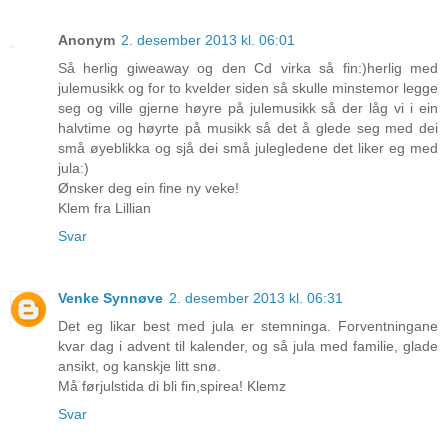
Anonym
2. desember 2013 kl. 06:01
Så herlig giweaway og den Cd virka så fin:)herlig med
julemusikk og for to kvelder siden så skulle minstemor legge
seg og ville gjerne høyre på julemusikk så der låg vi i ein
halvtime og høyrte på musikk så det å glede seg med dei
små øyeblikka og sjå dei små julegledene det liker eg med
jula:)
Ønsker deg ein fine ny veke!
Klem fra Lillian
Svar
Venke Synnøve
2. desember 2013 kl. 06:31
Det eg likar best med jula er stemninga. Forventningane
kvar dag i advent til kalender, og så jula med familie, glade
ansikt, og kanskje litt snø.
Må førjulstida di bli fin,spirea! Klemz
Svar