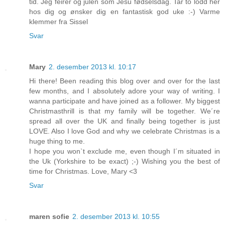
tid. Jeg feirer og julen som Jesu fødselsdag. Tar to lodd her
hos dig og ønsker dig en fantastisk god uke :-) Varme
klemmer fra Sissel
Svar
Mary
2. desember 2013 kl. 10:17
Hi there! Been reading this blog over and over for the last
few months, and I absolutely adore your way of writing. I
wanna participate and have joined as a follower. My biggest
Christmasthrill is that my family will be together. We´re
spread all over the UK and finally being together is just
LOVE. Also I love God and why we celebrate Christmas is a
huge thing to me.
I hope you won`t exclude me, even though I´m situated in
the Uk (Yorkshire to be exact) ;-) Wishing you the best of
time for Christmas. Love, Mary <3
Svar
maren sofie
2. desember 2013 kl. 10:55