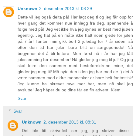
Unknown
2. desember 2013 kl. 08:29
Dette vil jeg også delta på! Har lagt deg tl og jeg får opp for
hver gang det kommer nue innlegg fra deg, spennende å
følge med på! Jeg vet ikke hva jeg synes er best med juøen
egentlig. Jeg hat på en måte ikke hatt noen glede for julen
på 7 år! Tanten min gikk bort 2 juledag for 7 år siden, så
etter den tid har julen bare blitt en sørgeperiode! Nå
begynner det å bli lettere. Men først nå i år har jeg fått
julestemning før desember! Nå gleder jeg meg til jul! Og jeg
skal feire den sammen med besteforeldrene mine, det
gleder jeg meg til! Må nyte den tiden jeg har med de :) det å
være sammen med eldre mennesker er bare helt fantastisk!
Jeg kunne ha skrevet mye mer her, men nå skal jeg
avslutte! Jeg håper du og dine får en fin advent! Klem
Svar
Svar
Unknown
2. desember 2013 kl. 08:31
Det ble litt skrivefeil ser jeg, jeg skriver disse