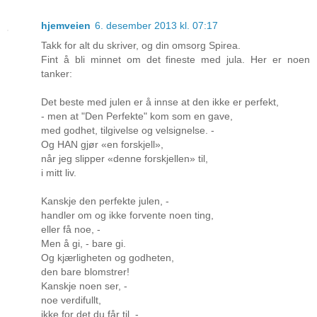
hjemveien
6. desember 2013 kl. 07:17
Takk for alt du skriver, og din omsorg Spirea.
Fint å bli minnet om det fineste med jula. Her er noen
tanker:
Det beste med julen er å innse at den ikke er perfekt,
- men at "Den Perfekte" kom som en gave,
med godhet, tilgivelse og velsignelse. -
Og HAN gjør «en forskjell»,
når jeg slipper «denne forskjellen» til,
i mitt liv.
Kanskje den perfekte julen, -
handler om og ikke forvente noen ting,
eller få noe, -
Men å gi, - bare gi.
Og kjærligheten og godheten,
den bare blomstrer!
Kanskje noen ser, -
noe verdifullt,
ikke for det du får til, -