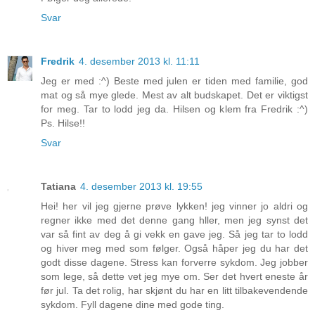
Svar
Fredrik
4. desember 2013 kl. 11:11
Jeg er med :^) Beste med julen er tiden med familie, god
mat og så mye glede. Mest av alt budskapet. Det er viktigst
for meg. Tar to lodd jeg da. Hilsen og klem fra Fredrik :^)
Ps. Hilse!!
Svar
Tatiana
4. desember 2013 kl. 19:55
Hei! her vil jeg gjerne prøve lykken! jeg vinner jo aldri og
regner ikke med det denne gang hller, men jeg synst det
var så fint av deg å gi vekk en gave jeg. Så jeg tar to lodd
og hiver meg med som følger. Også håper jeg du har det
godt disse dagene. Stress kan forverre sykdom. Jeg jobber
som lege, så dette vet jeg mye om. Ser det hvert eneste år
før jul. Ta det rolig, har skjønt du har en litt tilbakevendende
sykdom. Fyll dagene dine med gode ting.