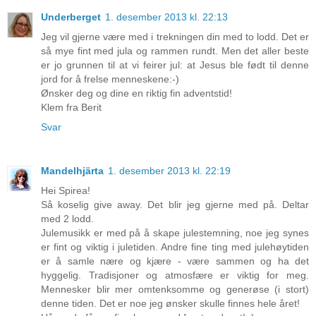
Underberget
1. desember 2013 kl. 22:13
Jeg vil gjerne være med i trekningen din med to lodd. Det er
så mye fint med jula og rammen rundt. Men det aller beste
er jo grunnen til at vi feirer jul: at Jesus ble født til denne
jord for å frelse menneskene:-)
Ønsker deg og dine en riktig fin adventstid!
Klem fra Berit
Svar
Mandelhjärta
1. desember 2013 kl. 22:19
Hei Spirea!
Så koselig give away. Det blir jeg gjerne med på. Deltar
med 2 lodd.
Julemusikk er med på å skape julestemning, noe jeg synes
er fint og viktig i juletiden. Andre fine ting med julehøytiden
er å samle nære og kjære - være sammen og ha det
hyggelig. Tradisjoner og atmosfære er viktig for meg.
Mennesker blir mer omtenksomme og generøse (i stort)
denne tiden. Det er noe jeg ønsker skulle finnes hele året!