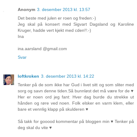
Anonym
3. desember 2013 kl. 13:57
Det beste med julen er roen og freden:-)
Jeg skal på konsert med Sigvart Dagsland og Karoline
Kruger, hadde vert kjekt med cden!!:-)
Ina
ina.aarsland @gmail.com
Svar
loftkroken
3. desember 2013 kl. 14:22
Tenker på de som ikke har Gud i livet sitt og som sliter med
sorg og savn denne tiden.Så bunnløst det må være for de ♥
Her er noen ord jeg fant: Hver dag burde du strekke ut
hånden og røre ved noen. Folk elsker en varm klem, eller
bare et vennlig klapp på skulderen ♥
Så takk for gooood kommentar på bloggen min ♥ Tenker på
deg skal du vite ♥