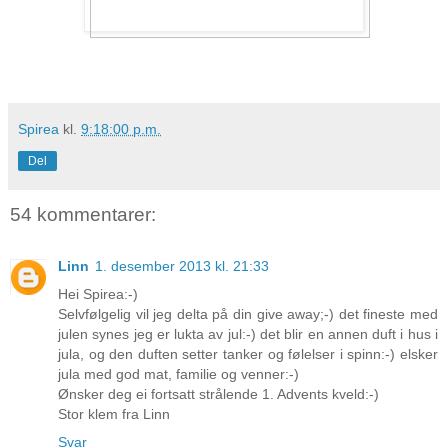
Spirea
kl.
9:18:00 p.m.
Del
54 kommentarer:
Linn
1. desember 2013 kl. 21:33
Hei Spirea:-)
Selvfølgelig vil jeg delta på din give away;-) det fineste med
julen synes jeg er lukta av jul:-) det blir en annen duft i hus i
jula, og den duften setter tanker og følelser i spinn:-) elsker
jula med god mat, familie og venner:-)
Ønsker deg ei fortsatt strålende 1. Advents kveld:-)
Stor klem fra Linn
Svar