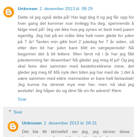
Unknown
2. desember 2013 kl. 08:29
Dette vil jeg også delta på! Har lagt deg tl og jeg får opp for
hver gang det kommer nue innlegg fra deg, spennende å
følge med på! Jeg vet ikke hva jeg synes er best med juøen
egentlig. Jeg hat på en måte ikke hatt noen glede for julen
på 7 år! Tanten min gikk bort 2 juledag for 7 år siden, så
etter den tid har julen bare blitt en sørgeperiode! Nå
begynner det å bli lettere. Men først nå i år har jeg fått
julestemning før desember! Nå gleder jeg meg til jul! Og jeg
skal feire den sammen med besteforeldrene mine, det
gleder jeg meg til! Må nyte den tiden jeg har med de :) det å
være sammen med eldre mennesker er bare helt fantastisk!
Jeg kunne ha skrevet mye mer her, men nå skal jeg
avslutte! Jeg håper du og dine får en fin advent! Klem
Svar
Svar
Unknown
2. desember 2013 kl. 08:31
Det ble litt skrivefeil ser jeg, jeg skriver disse