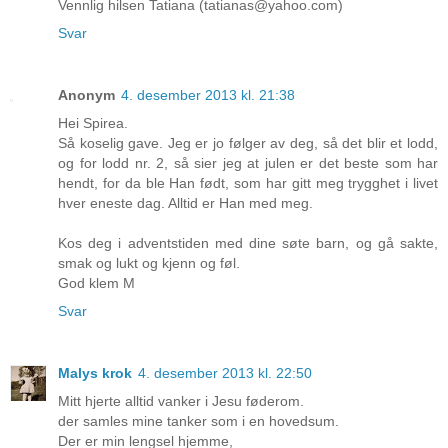
Vennlig hilsen Tatiana (tatianas@yahoo.com)
Svar
Anonym
4. desember 2013 kl. 21:38
Hei Spirea.
Så koselig gave. Jeg er jo følger av deg, så det blir et lodd,
og for lodd nr. 2, så sier jeg at julen er det beste som har
hendt, for da ble Han født, som har gitt meg trygghet i livet
hver eneste dag. Alltid er Han med meg.
Kos deg i adventstiden med dine søte barn, og gå sakte,
smak og lukt og kjenn og føl.
God klem M
Svar
Malys krok
4. desember 2013 kl. 22:50
Mitt hjerte alltid vanker i Jesu føderom.
der samles mine tanker som i en hovedsum.
Der er min lengsel hjemme,