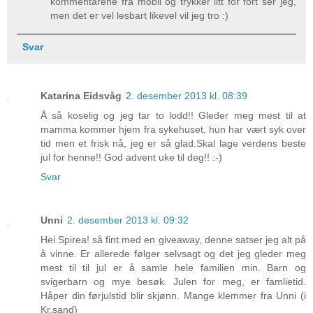
kommentarene fra mobil og trykker litt for fort ser jeg,
men det er vel lesbart likevel vil jeg tro :)
Svar
Katarina Eidsvåg
2. desember 2013 kl. 08:39
Å så koselig og jeg tar to lodd!! Gleder meg mest til at
mamma kommer hjem fra sykehuset, hun har vært syk over
tid men et frisk nå, jeg er så glad.Skal lage verdens beste
jul for henne!! God advent uke til deg!! :-)
Svar
Unni
2. desember 2013 kl. 09:32
Hei Spirea! så fint med en giveaway, denne satser jeg alt på
å vinne. Er allerede følger selvsagt og det jeg gleder meg
mest til til jul er å samle hele familien min. Barn og
svigerbarn og mye besøk. Julen for meg, er famlietid.
Håper din førjulstid blir skjønn. Mange klemmer fra Unni (i
Kr.sand)