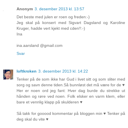
Anonym
3. desember 2013 kl. 13:57
Det beste med julen er roen og freden:-)
Jeg skal på konsert med Sigvart Dagsland og Karoline
Kruger, hadde vert kjekt med cden!!:-)
Ina
ina.aarsland @gmail.com
Svar
loftkroken
3. desember 2013 kl. 14:22
Tenker på de som ikke har Gud i livet sitt og som sliter med
sorg og savn denne tiden.Så bunnløst det må være for de ♥
Her er noen ord jeg fant: Hver dag burde du strekke ut
hånden og røre ved noen. Folk elsker en varm klem, eller
bare et vennlig klapp på skulderen ♥
Så takk for gooood kommentar på bloggen min ♥ Tenker på
deg skal du vite ♥