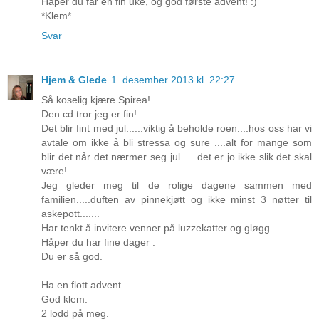
Håper du får en fin uke, og god første advent! :)
*Klem*
Svar
Hjem & Glede
1. desember 2013 kl. 22:27
Så koselig kjære Spirea!
Den cd tror jeg er fin!
Det blir fint med jul......viktig å beholde roen....hos oss har vi
avtale om ikke å bli stressa og sure ....alt for mange som
blir det når det nærmer seg jul......det er jo ikke slik det skal
være!
Jeg gleder meg til de rolige dagene sammen med
familien.....duften av pinnekjøtt og ikke minst 3 nøtter til
askepott.......
Har tenkt å invitere venner på luzzekatter og gløgg...
Håper du har fine dager .
Du er så god.
Ha en flott advent.
God klem.
2 lodd på meg.