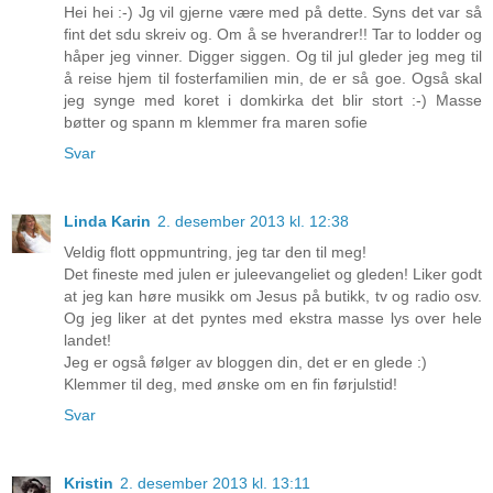
Hei hei :-) Jg vil gjerne være med på dette. Syns det var så
fint det sdu skreiv og. Om å se hverandrer!! Tar to lodder og
håper jeg vinner. Digger siggen. Og til jul gleder jeg meg til
å reise hjem til fosterfamilien min, de er så goe. Også skal
jeg synge med koret i domkirka det blir stort :-) Masse
bøtter og spann m klemmer fra maren sofie
Svar
Linda Karin
2. desember 2013 kl. 12:38
Veldig flott oppmuntring, jeg tar den til meg!
Det fineste med julen er juleevangeliet og gleden! Liker godt
at jeg kan høre musikk om Jesus på butikk, tv og radio osv.
Og jeg liker at det pyntes med ekstra masse lys over hele
landet!
Jeg er også følger av bloggen din, det er en glede :)
Klemmer til deg, med ønske om en fin førjulstid!
Svar
Kristin
2. desember 2013 kl. 13:11