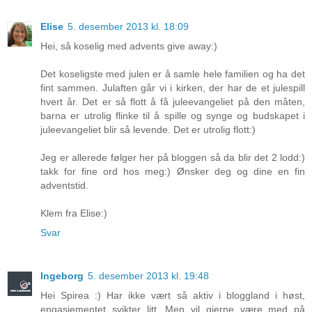
Elise
5. desember 2013 kl. 18:09
Hei, så koselig med advents give away:)
Det koseligste med julen er å samle hele familien og ha det
fint sammen. Julaften går vi i kirken, der har de et julespill
hvert år. Det er så flott å få juleevangeliet på den måten,
barna er utrolig flinke til å spille og synge og budskapet i
juleevangeliet blir så levende. Det er utrolig flott:)
Jeg er allerede følger her på bloggen så da blir det 2 lodd:)
takk for fine ord hos meg:) Ønsker deg og dine en fin
adventstid.
Klem fra Elise:)
Svar
Ingeborg
5. desember 2013 kl. 19:48
Hei Spirea :) Har ikke vært så aktiv i bloggland i høst,
engasjementet svikter litt. Men vil gjerne være med på