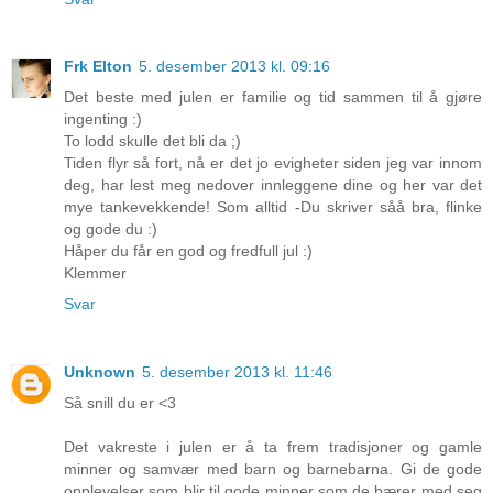
Frk Elton
5. desember 2013 kl. 09:16
Det beste med julen er familie og tid sammen til å gjøre
ingenting :)
To lodd skulle det bli da ;)
Tiden flyr så fort, nå er det jo evigheter siden jeg var innom
deg, har lest meg nedover innleggene dine og her var det
mye tankevekkende! Som alltid -Du skriver såå bra, flinke
og gode du :)
Håper du får en god og fredfull jul :)
Klemmer
Svar
Unknown
5. desember 2013 kl. 11:46
Så snill du er <3
Det vakreste i julen er å ta frem tradisjoner og gamle
minner og samvær med barn og barnebarna. Gi de gode
opplevelser som blir til gode minner som de bærer med seg