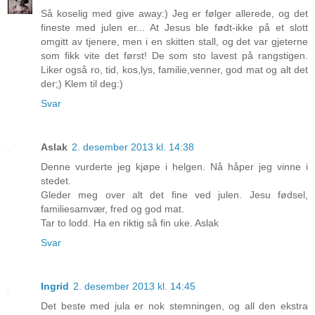
Så koselig med give away:) Jeg er følger allerede, og det
fineste med julen er... At Jesus ble født-ikke på et slott
omgitt av tjenere, men i en skitten stall, og det var gjeterne
som fikk vite det først! De som sto lavest på rangstigen.
Liker også ro, tid, kos,lys, familie,venner, god mat og alt det
der;) Klem til deg:)
Svar
Aslak
2. desember 2013 kl. 14:38
Denne vurderte jeg kjøpe i helgen. Nå håper jeg vinne i
stedet.
Gleder meg over alt det fine ved julen. Jesu fødsel,
familiesamvær, fred og god mat.
Tar to lodd. Ha en riktig så fin uke. Aslak
Svar
Ingrid
2. desember 2013 kl. 14:45
Det beste med jula er nok stemningen, og all den ekstra