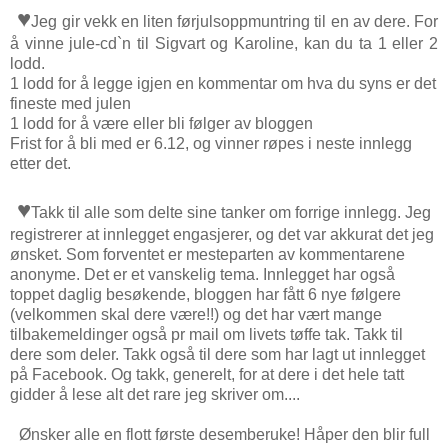
♥
Jeg gir vekk en liten førjulsoppmuntring til en av dere. For
å vinne jule-cd`n til Sigvart og Karoline, kan du ta 1 eller 2
lodd.
1 lodd for å legge igjen en kommentar om hva du syns er det
fineste med julen
1 lodd for å være eller bli følger av bloggen
Frist for å bli med er 6.12, og vinner røpes i neste innlegg
etter det.
♥
Takk til alle som delte sine tanker om forrige innlegg. Jeg
registrerer at innlegget engasjerer, og det var akkurat det jeg
ønsket. Som forventet er mesteparten av kommentarene
anonyme. Det er et vanskelig tema. Innlegget har også
toppet daglig besøkende, bloggen har fått 6 nye følgere
(velkommen skal dere være!!) og det har vært mange
tilbakemeldinger også pr mail om livets tøffe tak. Takk til
dere som deler. Takk også til dere som har lagt ut innlegget
på Facebook. Og takk, generelt, for at dere i det hele tatt
gidder å lese alt det rare jeg skriver om....
Ønsker alle en flott første desemberuke! Håper den blir full