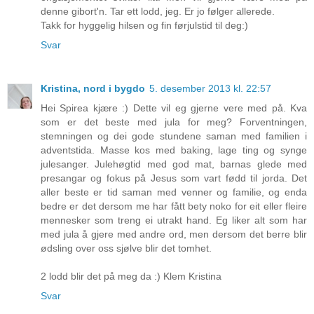
denne gibort'n. Tar ett lodd, jeg. Er jo følger allerede.
Takk for hyggelig hilsen og fin førjulstid til deg:)
Svar
Kristina, nord i bygdo
5. desember 2013 kl. 22:57
Hei Spirea kjære :) Dette vil eg gjerne vere med på. Kva
som er det beste med jula for meg? Forventningen,
stemningen og dei gode stundene saman med familien i
adventstida. Masse kos med baking, lage ting og synge
julesanger. Julehøgtid med god mat, barnas glede med
presangar og fokus på Jesus som vart fødd til jorda. Det
aller beste er tid saman med venner og familie, og enda
bedre er det dersom me har fått bety noko for eit eller fleire
mennesker som treng ei utrakt hand. Eg liker alt som har
med jula å gjere med andre ord, men dersom det berre blir
ødsling over oss sjølve blir det tomhet.
2 lodd blir det på meg da :) Klem Kristina
Svar