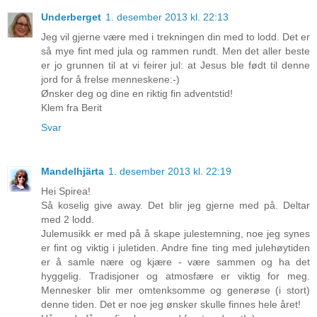
Underberget
1. desember 2013 kl. 22:13
Jeg vil gjerne være med i trekningen din med to lodd. Det er
så mye fint med jula og rammen rundt. Men det aller beste
er jo grunnen til at vi feirer jul: at Jesus ble født til denne
jord for å frelse menneskene:-)
Ønsker deg og dine en riktig fin adventstid!
Klem fra Berit
Svar
Mandelhjärta
1. desember 2013 kl. 22:19
Hei Spirea!
Så koselig give away. Det blir jeg gjerne med på. Deltar
med 2 lodd.
Julemusikk er med på å skape julestemning, noe jeg synes
er fint og viktig i juletiden. Andre fine ting med julehøytiden
er å samle nære og kjære - være sammen og ha det
hyggelig. Tradisjoner og atmosfære er viktig for meg.
Mennesker blir mer omtenksomme og generøse (i stort)
denne tiden. Det er noe jeg ønsker skulle finnes hele året!