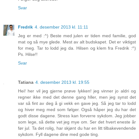
Svar
Fredrik
4. desember 2013 kl. 11:11
Jeg er med :^) Beste med julen er tiden med familie, god
mat og så mye glede. Mest av alt budskapet. Det er viktigst
for meg. Tar to lodd jeg da. Hilsen og klem fra Fredrik :^)
Ps. Hilse!!
Svar
Tatiana
4. desember 2013 kl. 19:55
Hei! her vil jeg gjerne prøve lykken! jeg vinner jo aldri og
regner ikke med det denne gang hller, men jeg synst det
var så fint av deg å gi vekk en gave jeg. Så jeg tar to lodd
og hiver meg med som følger. Også håper jeg du har det
godt disse dagene. Stress kan forverre sykdom. Jeg jobber
som lege, så dette vet jeg mye om. Ser det hvert eneste år
før jul. Ta det rolig, har skjønt du har en litt tilbakevendende
sykdom. Fyll dagene dine med gode ting.