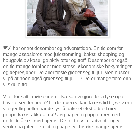
♥
Vi har entret desember og adventstiden. En tid som for
mange assosieres med julestemning, bakst, shopping og
haugevis av koselige aktiviteter og treff. Desember er også
en tid mange forbinder med stress, økonomiske bekymringer
og depresjoner. De aller fleste gleder seg til jul. Men husker
vi på at noen også gruer seg til jul....? De er mange flere enn
vi skulle tro....
Vi er fortsatt i mørketiden. Hva kan vi gjøre for å lyse opp
tilværelsen for noen? Er det noen vi kan ta oss tid til, selv om
vi egentlig heller hadde lyst å bake et ekstra brett med
pepperkaker akkurat da? Jeg håper, og oppfordrer med
dette, til å se - med hjertet. Det er tross alt advent - og vi
venter på julen - en tid jeg håper vil berøre mange hjerter....