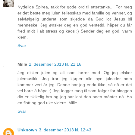
Nydelige Spirea, takk for gode ord til ettertanke... For meg
er det beste meg julen fellesskap med familie og venner, og
selvfølgelig underet som skjedde da Gud lot Jesus bli
menneske. Jeg ønsker deg en god ventetid, håper du får
fred midt i alt stress og kaos :) Sender deg en god, varm
klem.
Svar
Mille
2. desember 2013 kl. 21:16
Jeg elsker julen og alt som hører med. Og jeg elsker
julemusikk. Jeg tror jeg kjøper alle nye julecder som
kommer vert år jeg. Denne har jeg enda ikke, så nå er det
vel bare å håpe :) Jeg legger meg til som følger for bloggen
din er skikelig bra og jeg har lest den noen månter nå. Ha
en flott og god uke videre. Mille
Svar
Unknown
3. desember 2013 kl. 12:43