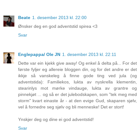
Beate
1. desember 2013 kl. 22:00
Ønsker deg en god adventstid spirea <3
Svar
Englepappa/ Ole JN
1. desember 2013 kl. 22:11
Dette var ein kjekk give away! Og enkel å delta på... For det
første fyljer eg allereie bloggen din, og for det andre er det
ikkje så vanskeleg å finne gode ting ved jula (og
adventstida): Familiekos, lukta av nyskrella klementin,
stearinlys mot mørke vindauge, lukta av grantre og
pinnekjøt ... og så er det julebodskapen, som "tek meg med
storm" kvart einaste år - at den evige Gud, skaparen sjølv,
vel å fornedre seg sjølv og bli menneske! Det er stort!
Ynskjer deg og dine ei god adventstid!
Svar