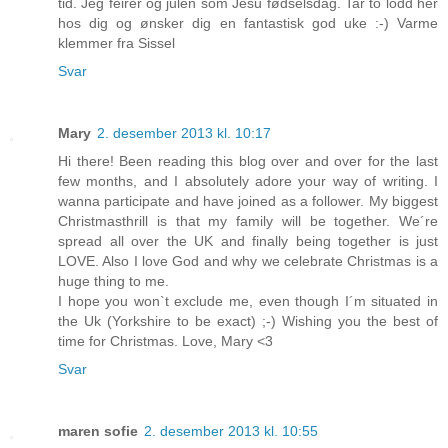
tid. Jeg feirer og julen som Jesu fødselsdag. Tar to lodd her
hos dig og ønsker dig en fantastisk god uke :-) Varme
klemmer fra Sissel
Svar
Mary
2. desember 2013 kl. 10:17
Hi there! Been reading this blog over and over for the last
few months, and I absolutely adore your way of writing. I
wanna participate and have joined as a follower. My biggest
Christmasthrill is that my family will be together. We´re
spread all over the UK and finally being together is just
LOVE. Also I love God and why we celebrate Christmas is a
huge thing to me.
I hope you won`t exclude me, even though I´m situated in
the Uk (Yorkshire to be exact) ;-) Wishing you the best of
time for Christmas. Love, Mary <3
Svar
maren sofie
2. desember 2013 kl. 10:55