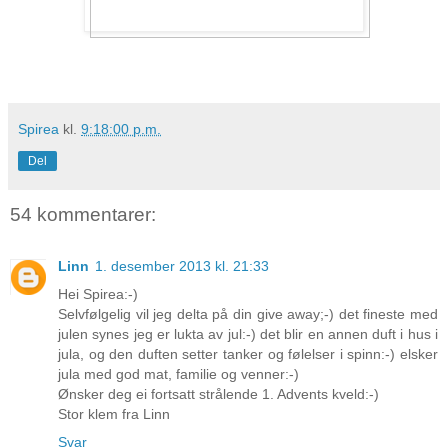
Spirea
kl.
9:18:00 p.m.
Del
54 kommentarer:
Linn
1. desember 2013 kl. 21:33
Hei Spirea:-)
Selvfølgelig vil jeg delta på din give away;-) det fineste med
julen synes jeg er lukta av jul:-) det blir en annen duft i hus i
jula, og den duften setter tanker og følelser i spinn:-) elsker
jula med god mat, familie og venner:-)
Ønsker deg ei fortsatt strålende 1. Advents kveld:-)
Stor klem fra Linn
Svar