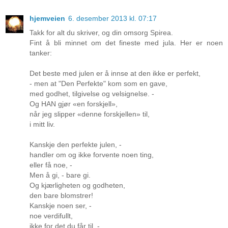
hjemveien
6. desember 2013 kl. 07:17
Takk for alt du skriver, og din omsorg Spirea.
Fint å bli minnet om det fineste med jula. Her er noen
tanker:
Det beste med julen er å innse at den ikke er perfekt,
- men at "Den Perfekte" kom som en gave,
med godhet, tilgivelse og velsignelse. -
Og HAN gjør «en forskjell»,
når jeg slipper «denne forskjellen» til,
i mitt liv.
Kanskje den perfekte julen, -
handler om og ikke forvente noen ting,
eller få noe, -
Men å gi, - bare gi.
Og kjærligheten og godheten,
den bare blomstrer!
Kanskje noen ser, -
noe verdifullt,
ikke for det du får til, -