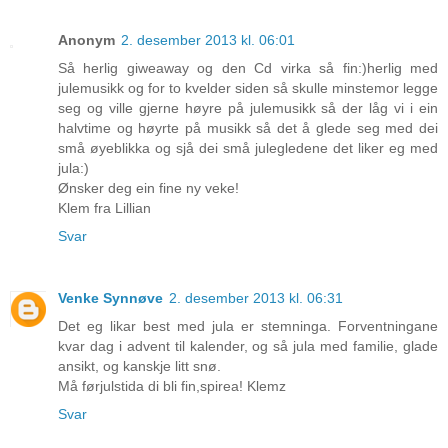
Anonym
2. desember 2013 kl. 06:01
Så herlig giweaway og den Cd virka så fin:)herlig med
julemusikk og for to kvelder siden så skulle minstemor legge
seg og ville gjerne høyre på julemusikk så der låg vi i ein
halvtime og høyrte på musikk så det å glede seg med dei
små øyeblikka og sjå dei små julegledene det liker eg med
jula:)
Ønsker deg ein fine ny veke!
Klem fra Lillian
Svar
Venke Synnøve
2. desember 2013 kl. 06:31
Det eg likar best med jula er stemninga. Forventningane
kvar dag i advent til kalender, og så jula med familie, glade
ansikt, og kanskje litt snø.
Må førjulstida di bli fin,spirea! Klemz
Svar