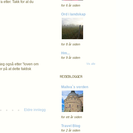
a etter. Takk for at du
for 6 år siden
Ord i landskap
for 8 år siden
Hm...
for 9 år siden
r jeg også etter "loven om
Vis alle
r på at dette faktisk
REISEBLOGGER
Maliva`s verden
Eldre innlegg
for ett år siden
Travel Blog
for 2 år siden