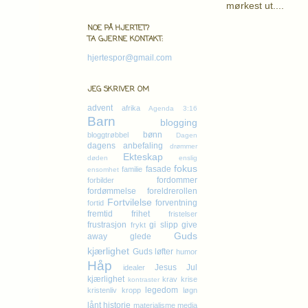
mørkest ut....
Kl
NOE PÅ HJERTET?
TA GJERNE KONTAKT:
hjertespor@gmail.com
JEG SKRIVER OM
advent
afrika
Agenda 3:16
Barn
blogging
bønn
bloggtrøbbel
Dagen
dagens anbefaling
drømmer
Ekteskap
døden
enslig
fokus
fasade
familie
ensomhet
fordommer
forbilder
fordømmelse
foreldrerollen
Fortvilelse
forventning
fortid
fremtid
frihet
fristelser
frustrasjon
gi slipp
give
frykt
Guds
away
glede
kjærlighet
Guds løfter
humor
Håp
Jesus
Jul
idealer
kjærlighet
krav
krise
kontraster
legedom
kristenliv
kropp
løgn
lånt historie
materialisme
media