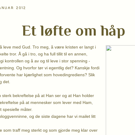
ANUAR 2012
Et løfte om håp
 leve med Gud. Tro meg, å være kristen er langt i
elte tror. Å gå i tro, og ha full tillit til en annen,
i kontrollen og å av og til leve i stor spenning -
ventning. Og hvorfor tør vi egentlig det? Kanskje fordi
n forvente har kjærlighet som hovedingrediens? Slik
g det.
n sterk bekreftelse på at Han ser og at Han holder
 bekreftelse på at mennesker som lever med Ham,
lt spesielle måter.
bloggvenninne, og de siste dagene har vi mailet litt
e som traff meg sterkt og som gjorde meg klar over