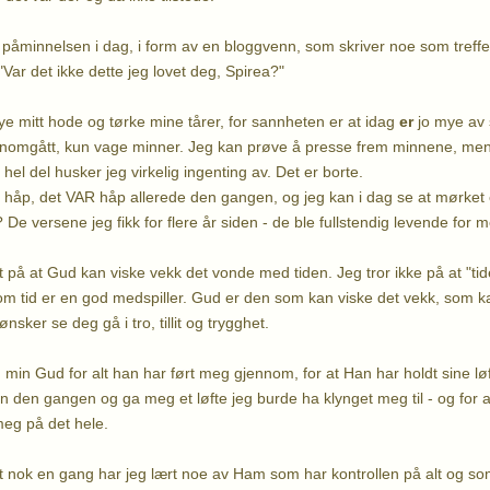
minnelsen i dag, i form av en bloggvenn, som skriver noe som treffer
"Var det ikke dette jeg lovet deg, Spirea?"
 mitt hode og tørke mine tårer, for sannheten er at idag
er
jo mye av 
nnomgått, kun vage minner. Jeg kan prøve å presse frem minnene, me
hel del husker jeg virkelig ingenting av. Det er borte.
 av håp, det VAR håp allerede den gangen, og jeg kan i dag se at mørket e
e? De versene jeg fikk for flere år siden - de ble fullstendig levende for 
elt på at Gud kan viske vekk det vonde med tiden. Jeg tror ikke på at "t
lvom tid er en god medspiller. Gud er den som kan viske det vekk, som k
nsker se deg gå i tro, tillit og trygghet.
 min Gud for alt han har ført meg gjennom, for at Han har holdt sine løf
n den gangen og ga meg et løfte jeg burde ha klynget meg til - og for a
eg på det hele.
 nok en gang har jeg lært noe av Ham som har kontrollen på alt og som