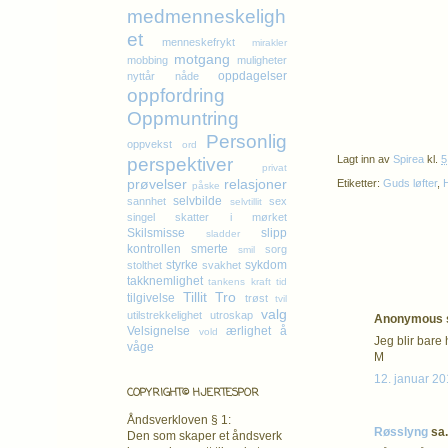
medmenneskeligh
et
menneskefrykt
mirakler
motgang
mobbing
muligheter
oppdagelser
nyttår
nåde
oppfordring
Oppmuntring
Personlig
oppvekst
ord
Lagt inn av
Spirea
kl.
5
perspektiver
privat
prøvelser
relasjoner
Etiketter:
Guds løfter
,
påske
selvbilde
sannhet
sex
selvtillit
singel
skatter i mørket
Skilsmisse
slipp
sladder
kontrollen
smerte
sorg
smil
styrke
sykdom
stolthet
svakhet
takknemlighet
tankens kraft
tid
Tillit
Tro
tilgivelse
trøst
tvil
valg
utilstrekkelighet
utroskap
Anonymous s
Velsignelse
ærlighet
å
vold
Jeg blir bare 
våge
M
12. januar 20
COPYRIGHT© HJERTESPOR
Åndsverkloven § 1:
Røsslyng
sa.
Den som skaper et åndsverk