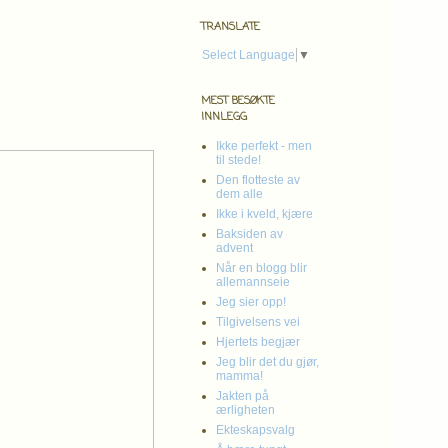
TRANSLATE
Select Language
▼
MEST BESØKTE
INNLEGG
Ikke perfekt - men
til stede!
Den flotteste av
dem alle
Ikke i kveld, kjære
Baksiden av
advent
Når en blogg blir
allemannseie
Jeg sier opp!
Tilgivelsens vei
Hjertets begjær
Jeg blir det du gjør,
mamma!
Jakten på
ærligheten
Ekteskapsvalg