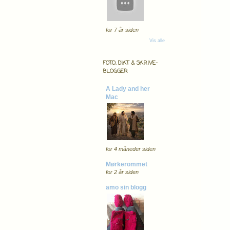
for 7 år siden
Vis alle
FOTO, DIKT & SKRIVE-
BLOGGER
A Lady and her
Mac
for 4 måneder siden
Mørkerommet
for 2 år siden
amo sin blogg