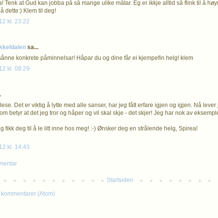
! Tenk at Gud kan jobba på så mange ulike måtar. Eg er ikkje alltid så flink til å høyr
 dette:) Klem til deg!
12 kl. 23:22
kkeldalen
sa...
ånne konkrete påminnelsar! Håpar du og dine får ei kjempefin helg! klem
12 kl. 08:29
.
lese. Det er viktig å lytte med alle sanser, har jeg fått erfare igjen og igjen. Nå leve
 som betyr at det jeg tror og håper og vil skal skje - det skjer! Jeg har nok av eksemple
g fikk deg til å le litt inne hos meg! :-) Ønsker deg en strålende helg, Spirea!
12 kl. 14:43
mentar
Startsiden
 kommentarer (Atom)