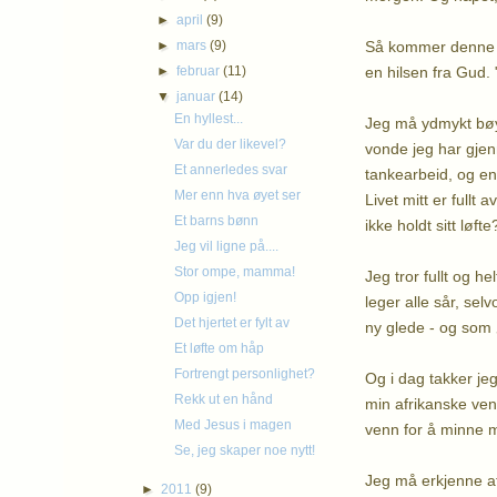
►
april
(9)
Så kommer denne på
►
mars
(9)
en hilsen fra Gud. 
►
februar
(11)
▼
januar
(14)
En hyllest...
Jeg må ydmykt bøye
Var du der likevel?
vonde jeg har gje
Et annerledes svar
tankearbeid, og en 
Mer enn hva øyet ser
Livet mitt er fullt
Et barns bønn
ikke holdt sitt løft
Jeg vil ligne på....
Stor ompe, mamma!
Jeg tror fullt og h
Opp igjen!
leger alle sår, se
Det hjertet er fylt av
ny glede - og som ø
Et løfte om håp
Fortrengt personlighet?
Og i dag takker jeg
Rekk ut en hånd
min afrikanske ven
Med Jesus i magen
venn for å minne m
Se, jeg skaper noe nytt!
Jeg må erkjenne at
►
2011
(9)