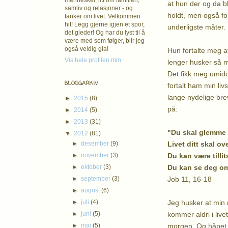
mennesker, litt om familien,
at hun der og da bl
samliv og relasjoner - og
holdt, men også f
tanker om livet. Velkommen
hit! Legg gjerne igjen et spor,
underligste måter.
det gleder! Og har du lyst til å
være med som følger, blir jeg
også veldig gla!
Hun fortalte meg a
Vis hele profilen min
lenger husker så m
Det fikk meg umidde
BLOGGARKIV
fortalt ham min liv
lange nydelige bre
►
2015
(8)
på:
►
2014
(5)
►
2013
(31)
"Du skal glemme d
▼
2012
(81)
Livet ditt skal o
►
desember
(9)
Du kan være tillit
►
november
(3)
Du kan se deg omk
►
oktober
(3)
Job 11, 16-18
►
september
(3)
►
august
(6)
Jeg husker at min 
►
juli
(4)
kommer aldri i live
►
juni
(5)
morgen. Og håpet, 
►
mai
(5)