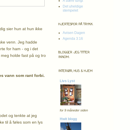
Å bære tungt
Det uheldige
stempelet
HJERTESPOR PÅ TRYKK
ig sier hun at hun ikke
Avisen Dagen
Agenda 3:16
anske venn. Jeg hadde
rte for ham - og i det
BLOGGER JEG TITTER
 meg holde fast på og tro
INNOM:
INTERIØR, HUS & HJEM
es vann som rant forbi.
Livs Lyst
for 9 måneder siden
odet og tenkte at jeg
Hwit blogg
ke til å føles som en lys