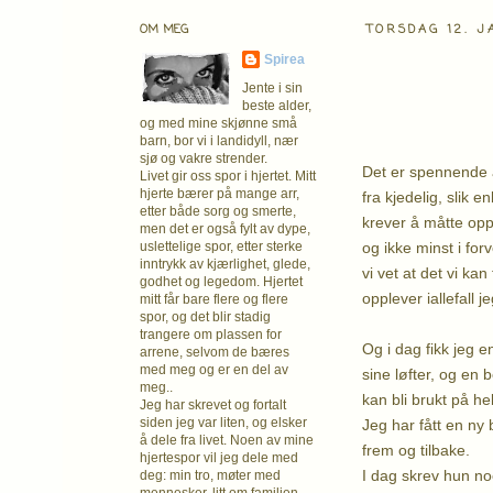
OM MEG
TORSDAG 12. J
Spirea
Jente i sin
beste alder,
og med mine skjønne små
barn, bor vi i landidyll, nær
sjø og vakre strender.
Det er spennende å
Livet gir oss spor i hjertet. Mitt
hjerte bærer på mange arr,
fra kjedelig, slik enk
etter både sorg og smerte,
krever å måtte oppg
men det er også fylt av dype,
og ikke minst i for
uslettelige spor, etter sterke
inntrykk av kjærlighet, glede,
vi vet at det vi ka
godhet og legedom. Hjertet
opplever iallefall je
mitt får bare flere og flere
spor, og det blir stadig
trangere om plassen for
Og i dag fikk jeg e
arrene, selvom de bæres
med meg og er en del av
sine løfter, og en
meg..
kan bli brukt på he
Jeg har skrevet og fortalt
siden jeg var liten, og elsker
Jeg har fått en ny 
å dele fra livet. Noen av mine
frem og tilbake.
hjertespor vil jeg dele med
I dag skrev hun no
deg: min tro, møter med