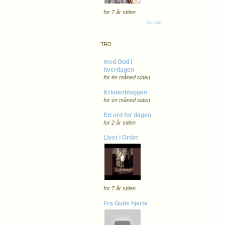
for 7 år siden
Vis alle
TRO
med Gud i
hverdagen
for én måned siden
Kristenbloggen
for én måned siden
Ett ord for dagen
for 2 år siden
Livet i Ordet
for 7 år siden
Fra Guds hjerte