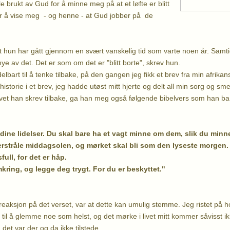
e brukt av Gud for å minne meg på at et løfte er blitt
or å vise meg - og henne - at Gud jobber på de
t hun har gått gjennom en svært vanskelig tid som varte noen år. Samtid
ye av det. Det er som om det er "blitt borte", skrev hun.
lbart til å tenke tilbake, på den gangen jeg fikk et brev fra min afrik
shistorie i et brev, jeg hadde utøst mitt hjerte og delt all min sorg og sme
vet han skrev tilbake, ga han meg også følgende bibelvers som han ba
ine lidelser. Du skal bare ha et vagt minne om dem, slik du minn
verstråle middagsolen, og mørket skal bli som den lyseste morgen.
sfull, for det er håp.
ring, og legge deg trygt. For du er beskyttet."
reaksjon på det verset, var at dette kan umulig stemme. Jeg ristet på h
t til å glemme noe som helst, og det mørke i livet mitt kommer såvisst ik
det var der og da ikke tilstede.