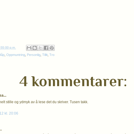
:55:00 p.m.
Håp
,
Oppmuntring
,
Personlig
,
Tillit
,
Tro
4 kommentarer:
a...
helt stille og ydmyk av å lese det du skriver. Tusen takk.
12 kl. 20:06
..