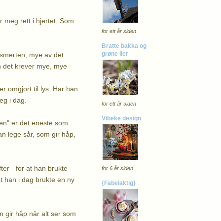
 meg rett i hjertet. Som
for ett år siden
Bratte bakka og
grøne lier
smerten, mye av det
n det krever mye, mye
r omgjort til lys. Har han
meg i dag.
for ett år siden
Vibeke design
iden" er det eneste som
an lege sår, som gir håp,
ter - for at han brukte
for 6 år siden
t han i dag brukte en ny
{Fabelaktig}
 gir håp når alt ser som