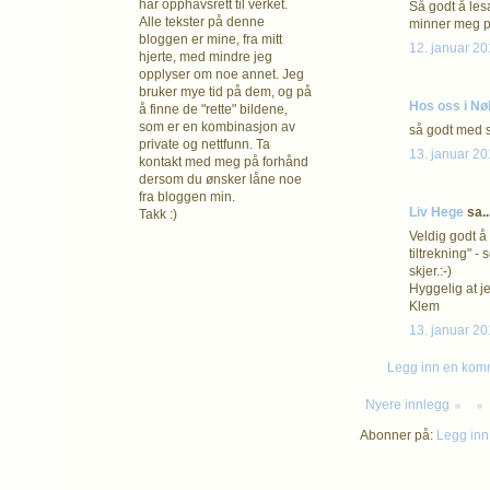
har opphavsrett
til verket.
Så godt å lesa
Alle tekster på denne
minner meg på
bloggen er mine, fra mitt
12. januar 20
hjerte, med mindre jeg
opplyser om noe annet. Jeg
bruker mye tid på dem, og på
Hos oss i Nø
å finne de "rette" bildene,
som er en kombinasjon av
så godt med s
private og nettfunn. Ta
13. januar 20
kontakt med meg på forhånd
dersom du ønsker låne noe
fra bloggen min.
Liv Hege
sa..
Takk :)
Veldig godt å 
tiltrekning" -
skjer.:-)
Hyggelig at je
Klem
13. januar 20
Legg inn en kom
Nyere innlegg
Abonner på:
Legg inn