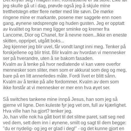
jeg skulle gå ut i dag, prøvde også jeg å skjule mine
tretthetstegn etter flere netter med lite søvn. De mørke
ringene mine er markante, posene mer saggete enn noen
gang, øynene rødsprengte og huden gusten. Jeg er opptatt
av kvalitet og foran meg ligger sminke og kremer fra
Lancome, Dior og Chanel, for å nevne noen...Ikke en eneste
skitten, oppripet, utgått boks...
Jeg kjenner jeg blir uvel, får vondt langt inni meg. Tenker på
forskjellene og blir trist. Blir kvalm av hvordan vi mennesker
ser på hverandre, uten å se bakom fasaden.
Kvalm av å tenke på hvor nedlatende vi kan være overfor
mennesker som sliter, men som er akkurat som deg og meg,
bare på en litt annerledes måte. Fordi livet er blitt sånn.
Kvalm av å tenke på alle fordommer. Kvalm av dem som
ikke forstår at vi mennesker er mer enn hva øyet ser.
Så switches tankene mine innpå Jesus, han som jeg så
gjerne vil ligne. Den kuleste fyr jeg vet om, full av kjærlighet.
Hva ville han ha gjort? tenker jeg.
Jo, han ville nok ha gått bort til det slitne paret, satt seg ned
ved dem, sett dem inn i øynene, smilt og sagt til dem begge:
"du er nydelig- og jeg er glad i deg!" - og det kunne gjort en