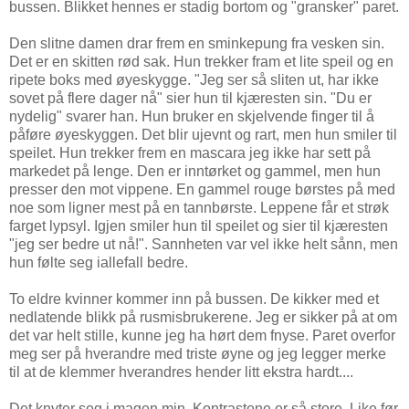
bussen. Blikket hennes er stadig bortom og "gransker" paret.
Den slitne damen drar frem en sminkepung fra vesken sin.
Det er en skitten rød sak. Hun trekker fram et lite speil og en
ripete boks med øyeskygge. "Jeg ser så sliten ut, har ikke
sovet på flere dager nå" sier hun til kjæresten sin. "Du er
nydelig" svarer han. Hun bruker en skjelvende finger til å
påføre øyeskyggen. Det blir ujevnt og rart, men hun smiler til
speilet. Hun trekker frem en mascara jeg ikke har sett på
markedet på lenge. Den er inntørket og gammel, men hun
presser den mot vippene. En gammel rouge børstes på med
noe som ligner mest på en tannbørste. Leppene får et strøk
farget lypsyl. Igjen smiler hun til speilet og sier til kjæresten
"jeg ser bedre ut nå!". Sannheten var vel ikke helt sånn, men
hun følte seg iallefall bedre.
To eldre kvinner kommer inn på bussen. De kikker med et
nedlatende blikk på rusmisbrukerene. Jeg er sikker på at om
det var helt stille, kunne jeg ha hørt dem fnyse. Paret overfor
meg ser på hverandre med triste øyne og jeg legger merke
til at de klemmer hverandres hender litt ekstra hardt....
Det knyter seg i magen min. Kontrastene er så store. Like før