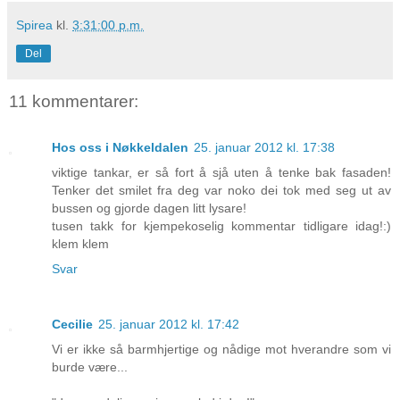
Spirea
kl.
3:31:00 p.m.
Del
11 kommentarer:
Hos oss i Nøkkeldalen
25. januar 2012 kl. 17:38
viktige tankar, er så fort å sjå uten å tenke bak fasaden!
Tenker det smilet fra deg var noko dei tok med seg ut av
bussen og gjorde dagen litt lysare!
tusen takk for kjempekoselig kommentar tidligare idag!:)
klem klem
Svar
Cecilie
25. januar 2012 kl. 17:42
Vi er ikke så barmhjertige og nådige mot hverandre som vi
burde være...