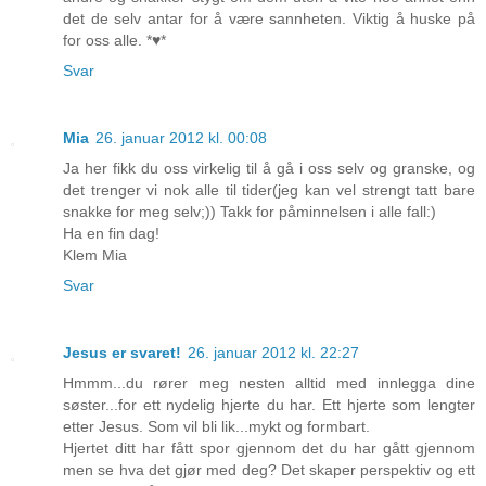
det de selv antar for å være sannheten. Viktig å huske på
for oss alle. *♥*
Svar
Mia
26. januar 2012 kl. 00:08
Ja her fikk du oss virkelig til å gå i oss selv og granske, og
det trenger vi nok alle til tider(jeg kan vel strengt tatt bare
snakke for meg selv;)) Takk for påminnelsen i alle fall:)
Ha en fin dag!
Klem Mia
Svar
Jesus er svaret!
26. januar 2012 kl. 22:27
Hmmm...du rører meg nesten alltid med innlegga dine
søster...for ett nydelig hjerte du har. Ett hjerte som lengter
etter Jesus. Som vil bli lik...mykt og formbart.
Hjertet ditt har fått spor gjennom det du har gått gjennom
men se hva det gjør med deg? Det skaper perspektiv og ett