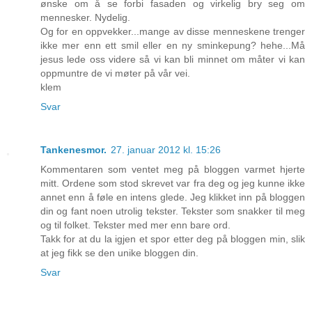
ønske om å se forbi fasaden og virkelig bry seg om
mennesker. Nydelig.
Og for en oppvekker...mange av disse menneskene trenger
ikke mer enn ett smil eller en ny sminkepung? hehe...Må
jesus lede oss videre så vi kan bli minnet om måter vi kan
oppmuntre de vi møter på vår vei.
klem
Svar
Tankenesmor.
27. januar 2012 kl. 15:26
Kommentaren som ventet meg på bloggen varmet hjerte
mitt. Ordene som stod skrevet var fra deg og jeg kunne ikke
annet enn å føle en intens glede. Jeg klikket inn på bloggen
din og fant noen utrolig tekster. Tekster som snakker til meg
og til folket. Tekster med mer enn bare ord.
Takk for at du la igjen et spor etter deg på bloggen min, slik
at jeg fikk se den unike bloggen din.
Svar