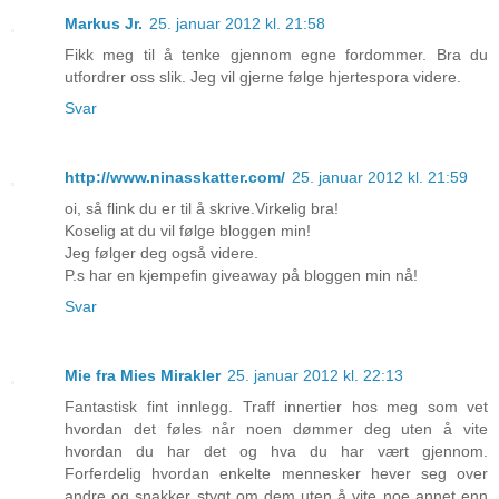
Markus Jr.
25. januar 2012 kl. 21:58
Fikk meg til å tenke gjennom egne fordommer. Bra du
utfordrer oss slik. Jeg vil gjerne følge hjertespora videre.
Svar
http://www.ninasskatter.com/
25. januar 2012 kl. 21:59
oi, så flink du er til å skrive.Virkelig bra!
Koselig at du vil følge bloggen min!
Jeg følger deg også videre.
P.s har en kjempefin giveaway på bloggen min nå!
Svar
Mie fra Mies Mirakler
25. januar 2012 kl. 22:13
Fantastisk fint innlegg. Traff innertier hos meg som vet
hvordan det føles når noen dømmer deg uten å vite
hvordan du har det og hva du har vært gjennom.
Forferdelig hvordan enkelte mennesker hever seg over
andre og snakker stygt om dem uten å vite noe annet enn