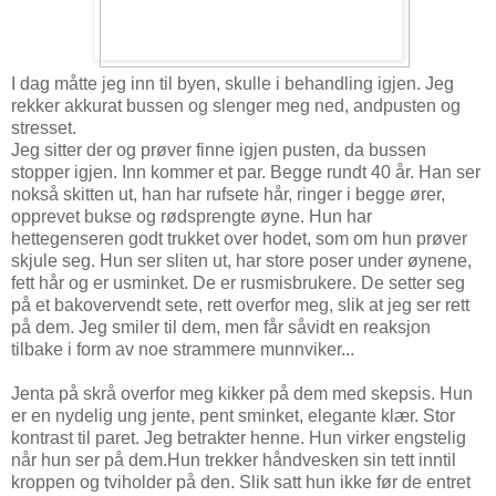
I dag måtte jeg inn til byen, skulle i behandling igjen. Jeg
rekker akkurat bussen og slenger meg ned, andpusten og
stresset.
Jeg sitter der og prøver finne igjen pusten, da bussen
stopper igjen. Inn kommer et par. Begge rundt 40 år. Han ser
nokså skitten ut, han har rufsete hår, ringer i begge ører,
opprevet bukse og rødsprengte øyne. Hun har
hettegenseren godt trukket over hodet, som om hun prøver
skjule seg. Hun ser sliten ut, har store poser under øynene,
fett hår og er usminket. De er rusmisbrukere. De setter seg
på et bakovervendt sete, rett overfor meg, slik at jeg ser rett
på dem. Jeg smiler til dem, men får såvidt en reaksjon
tilbake i form av noe strammere munnviker...
Jenta på skrå overfor meg kikker på dem med skepsis. Hun
er en nydelig ung jente, pent sminket, elegante klær. Stor
kontrast til paret. Jeg betrakter henne. Hun virker engstelig
når hun ser på dem.Hun trekker håndvesken sin tett inntil
kroppen og tviholder på den. Slik satt hun ikke før de entret