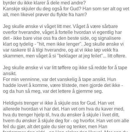
byrder du ikke klarer å dele med andre?
Kanskje skjuler du deg også for Gud? Han som ser alt og vet
alt, men likevel prøver du flykte fra ham?
Jeg skulle ønske vi våget litt mer. Våget å være sårbare
overfor hverandre, våget å fortelle hvordan vi egentlig har
det - ikke bare vise oss fra den beste side, og signalisere
klart og tydelig - "hit, men ikke lenger". Jeg skulle ønske vi
var raskere til å tilgi hverandre, og at vi ikke løp vekk fra
skammen, men våget å si "beklager at jeg feilet"... litt oftere.
Jeg skulle ønske vi var litt tøffere og ikke så redde for å tape
ansikt.
For min venninne, var det vanskelig å tape ansikt. Hun
hadde lovet å komme, være tilstede, men gjorde det ikke -
og da hun så meg, var det lettere å gjemme seg.
Heldigvis trenger vi ikke å skjule oss for Gud. Han vet
allerede hvordan vi har det. Han vet om hva du kaver med,
hva du trenger hjelp til, hva du ønsker å skjule i livet ditt,
hvem du ønsker å skjule deg for - og hvorfor. Han vet om alle
feil du gjør, alt det gale du sier og tenker, men Han