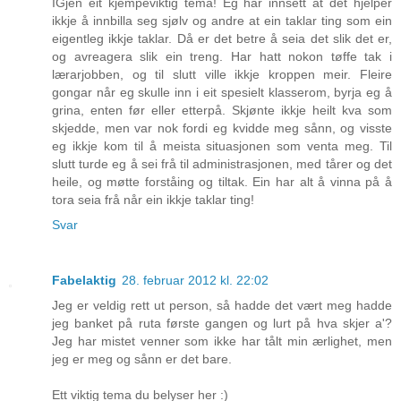
IGjen eit kjempeviktig tema! Eg har innsett at det hjelper
ikkje å innbilla seg sjølv og andre at ein taklar ting som ein
eigentleg ikkje taklar. Då er det betre å seia det slik det er,
og avreagera slik ein treng. Har hatt nokon tøffe tak i
lærarjobben, og til slutt ville ikkje kroppen meir. Fleire
gongar når eg skulle inn i eit spesielt klasserom, byrja eg å
grina, enten før eller etterpå. Skjønte ikkje heilt kva som
skjedde, men var nok fordi eg kvidde meg sånn, og visste
eg ikkje kom til å meista situasjonen som venta meg. Til
slutt turde eg å sei frå til administrasjonen, med tårer og det
heile, og møtte forståing og tiltak. Ein har alt å vinna på å
tora seia frå når ein ikkje taklar ting!
Svar
Fabelaktig
28. februar 2012 kl. 22:02
Jeg er veldig rett ut person, så hadde det vært meg hadde
jeg banket på ruta første gangen og lurt på hva skjer a'?
Jeg har mistet venner som ikke har tålt min ærlighet, men
jeg er meg og sånn er det bare.
Ett viktig tema du belyser her :)