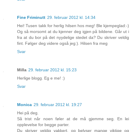
Fine Friminutt
29. februar 2012 kl. 14:34
Hei! Tusen takk for herlig hilsen hos meg! Ble kjempeglad:-)
Og så morsomt at du kjenner deg igjen på bildene. Går ut i
fra at du bor på det nyydelige stedet da? Du skriver veldig
fint. Følger deg videre også jeg:). Hilsen fra meg
Svar
Milla
29. februar 2012 kl. 15:23
Herlige blogg. Eg e me! :)
Svar
Monica
29. februar 2012 kl. 19:27
Hei på deg.
Så trist når noen føler at de må gjemme seg. En lei
opplevelse for begge parter.
Du skriver veldig vakkert, og belyser mange viktige og