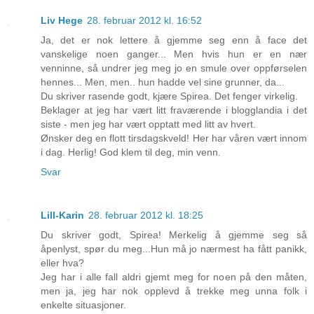
Liv Hege
28. februar 2012 kl. 16:52
Ja, det er nok lettere å gjemme seg enn å face det
vanskelige noen ganger... Men hvis hun er en nær
venninne, så undrer jeg meg jo en smule over oppførselen
hennes... Men, men.. hun hadde vel sine grunner, da...
Du skriver rasende godt, kjære Spirea. Det fenger virkelig.
Beklager at jeg har vært litt fraværende i blogglandia i det
siste - men jeg har vært opptatt med litt av hvert.
Ønsker deg en flott tirsdagskveld! Her har våren vært innom
i dag. Herlig! God klem til deg, min venn.
Svar
Lill-Karin
28. februar 2012 kl. 18:25
Du skriver godt, Spirea! Merkelig å gjemme seg så
åpenlyst, spør du meg...Hun må jo nærmest ha fått panikk,
eller hva?
Jeg har i alle fall aldri gjemt meg for noen på den måten,
men ja, jeg har nok opplevd å trekke meg unna folk i
enkelte situasjoner.