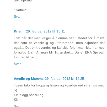
Sol i hjertet!
~Natalie~
Svar
Kristin
29. februar 2012 kl. 13:11
Trist når det man velger å gjemme seg i stedet for å møte
det som er vanskelig og utfordrende, men skjønner det
også... Det er krevende, og kanskje føler man ikke har noe
fornuftig å si...At man blir litt avslørt... Du er BRA Spirea!!
Fin dag til deg:)
Svar
Amalie og Mamma
29. februar 2012 kl. 14:25
Tusen takk for hyggelig hilsen og koselige ord inne hos meg
:-)
Fin blogg har du og!
Klem.
Svar