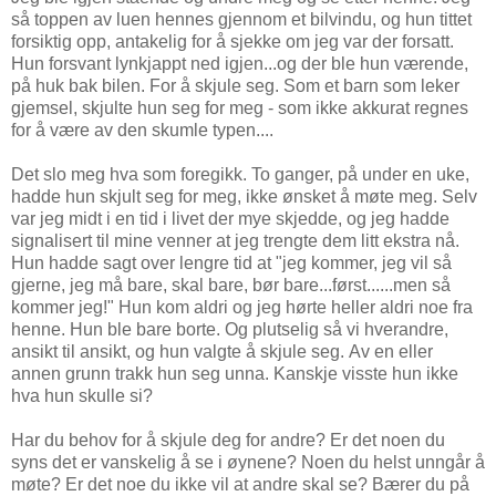
så toppen av luen hennes gjennom et bilvindu, og hun tittet
forsiktig opp, antakelig for å sjekke om jeg var der forsatt.
Hun forsvant lynkjappt ned igjen...og der ble hun værende,
på huk bak bilen. For å skjule seg. Som et barn som leker
gjemsel, skjulte hun seg for meg - som ikke akkurat regnes
for å være av den skumle typen....
Det slo meg hva som foregikk. To ganger, på under en uke,
hadde hun skjult seg for meg, ikke ønsket å møte meg. Selv
var jeg midt i en tid i livet der mye skjedde, og jeg hadde
signalisert til mine venner at jeg trengte dem litt ekstra nå.
Hun hadde sagt over lengre tid at "jeg kommer, jeg vil så
gjerne, jeg må bare, skal bare, bør bare...først......men så
kommer jeg!" Hun kom aldri og jeg hørte heller aldri noe fra
henne. Hun ble bare borte. Og plutselig så vi hverandre,
ansikt til ansikt, og hun valgte å skjule seg. Av en eller
annen grunn trakk hun seg unna. Kanskje visste hun ikke
hva hun skulle si?
Har du behov for å skjule deg for andre? Er det noen du
syns det er vanskelig å se i øynene? Noen du helst unngår å
møte? Er det noe du ikke vil at andre skal se? Bærer du på