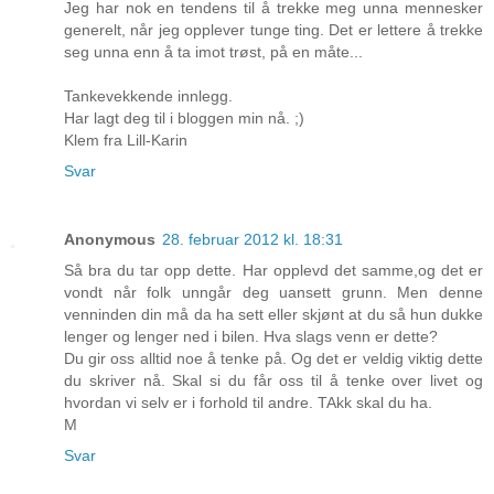
Jeg har nok en tendens til å trekke meg unna mennesker
generelt, når jeg opplever tunge ting. Det er lettere å trekke
seg unna enn å ta imot trøst, på en måte...
Tankevekkende innlegg.
Har lagt deg til i bloggen min nå. ;)
Klem fra Lill-Karin
Svar
Anonymous
28. februar 2012 kl. 18:31
Så bra du tar opp dette. Har opplevd det samme,og det er
vondt når folk unngår deg uansett grunn. Men denne
venninden din må da ha sett eller skjønt at du så hun dukke
lenger og lenger ned i bilen. Hva slags venn er dette?
Du gir oss alltid noe å tenke på. Og det er veldig viktig dette
du skriver nå. Skal si du får oss til å tenke over livet og
hvordan vi selv er i forhold til andre. TAkk skal du ha.
M
Svar