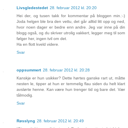
Livsgledestedet
28. februar 2012 kl. 20:20
Hei der, og tusen takk for kommentar på bloggen min.:-)
Joda helgen ble bra den vettu, det går alltid litt opp og ned,
hvor noen dager er bedre enn andre. Jeg var inne på din
blogg også, og du skriver utrolig vakkert, legger meg til som
følger her, ingen tvil om det.
Ha en flott kveld videre.
Svar
oppsummert
28. februar 2012 kl. 20:28
Kanskje er hun usikker? Dette hørtes ganske rart ut, måtte
nesten le, tipper at hun er temmelig flau siden du helt klart
avslørte henne. Kan være hun trenger tid og bare det. Vær
tålmodig.
Svar
Røsslyng
28. februar 2012 kl. 20:49