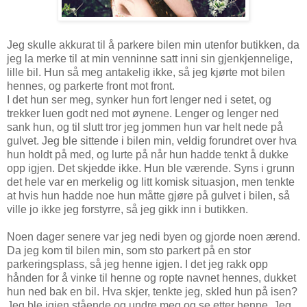
Jeg skulle akkurat til å parkere bilen min utenfor butikken, da
jeg la merke til at min venninne satt inni sin gjenkjennelige,
lille bil. Hun så meg antakelig ikke, så jeg kjørte mot bilen
hennes, og parkerte front mot front.
I det hun ser meg, synker hun fort lenger ned i setet, og
trekker luen godt ned mot øynene. Lenger og lenger ned
sank hun, og til slutt tror jeg jommen hun var helt nede på
gulvet. Jeg ble sittende i bilen min, veldig forundret over hva
hun holdt på med, og lurte på når hun hadde tenkt å dukke
opp igjen. Det skjedde ikke. Hun ble værende. Syns i grunn
det hele var en merkelig og litt komisk situasjon, men tenkte
at hvis hun hadde noe hun måtte gjøre på gulvet i bilen, så
ville jo ikke jeg forstyrre, så jeg gikk inn i butikken.
Noen dager senere var jeg nedi byen og gjorde noen ærend.
Da jeg kom til bilen min, som sto parkert på en stor
parkeringsplass, så jeg henne igjen. I det jeg rakk opp
hånden for å vinke til henne og ropte navnet hennes, dukket
hun ned bak en bil. Hva skjer, tenkte jeg, skled hun på isen?
Jeg ble igjen stående og undre meg og se etter henne. Jeg