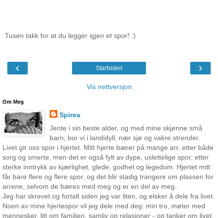
Tusen takk for at du legger igjen et spor! :)
‹
›
Startsiden
Vis nettversjon
Om Meg
Spirea
Jente i sin beste alder, og med mine skjønne små
barn, bor vi i landidyll, nær sjø og vakre strender.
Livet gir oss spor i hjertet. Mitt hjerte bærer på mange arr, etter både
sorg og smerte, men det er også fylt av dype, uslettelige spor, etter
sterke inntrykk av kjærlighet, glede, godhet og legedom. Hjertet mitt
får bare flere og flere spor, og det blir stadig trangere om plassen for
arrene, selvom de bæres med meg og er en del av meg..
Jeg har skrevet og fortalt siden jeg var liten, og elsker å dele fra livet.
Noen av mine hjertespor vil jeg dele med deg: min tro, møter med
mennesker, litt om familien, samliv og relasjoner - og tanker om livet.