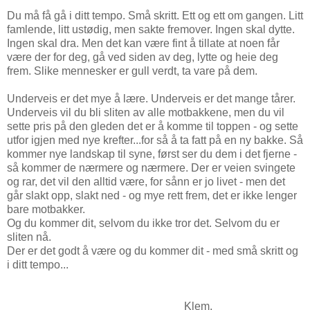
Du må få gå i ditt tempo. Små skritt. Ett og ett om gangen. Litt
famlende, litt ustødig, men sakte fremover. Ingen skal dytte.
Ingen skal dra. Men det kan være fint å tillate at noen får
være der for deg, gå ved siden av deg, lytte og heie deg
frem. Slike mennesker er gull verdt, ta vare på dem.
Underveis er det mye å lære. Underveis er det mange tårer.
Underveis vil du bli sliten av alle motbakkene, men du vil
sette pris på den gleden det er å komme til toppen - og sette
utfor igjen med nye krefter...for så å ta fatt på en ny bakke. Så
kommer nye landskap til syne, først ser du dem i det fjerne -
så kommer de nærmere og nærmere. Der er veien svingete
og rar, det vil den alltid være, for sånn er jo livet - men det
går slakt opp, slakt ned - og mye rett frem, det er ikke lenger
bare motbakker.
Og du kommer dit, selvom du ikke tror det. Selvom du er
sliten nå.
Der er det godt å være og du kommer dit - med små skritt og
i ditt tempo...
Klem,