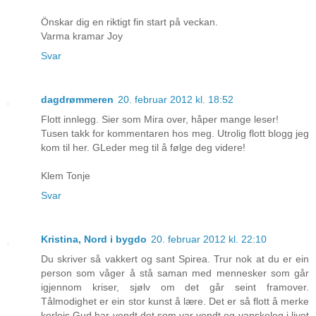
Önskar dig en riktigt fin start på veckan.
Varma kramar Joy
Svar
dagdrømmeren
20. februar 2012 kl. 18:52
Flott innlegg. Sier som Mira over, håper mange leser!
Tusen takk for kommentaren hos meg. Utrolig flott blogg jeg
kom til her. GLeder meg til å følge deg videre!
Klem Tonje
Svar
Kristina, Nord i bygdo
20. februar 2012 kl. 22:10
Du skriver så vakkert og sant Spirea. Trur nok at du er ein
person som våger å stå saman med mennesker som går
igjennom kriser, sjølv om det går seint framover.
Tålmodighet er ein stor kunst å lære. Det er så flott å merke
korleis Gud har vendt det som var vondt og vanskeleg i livet