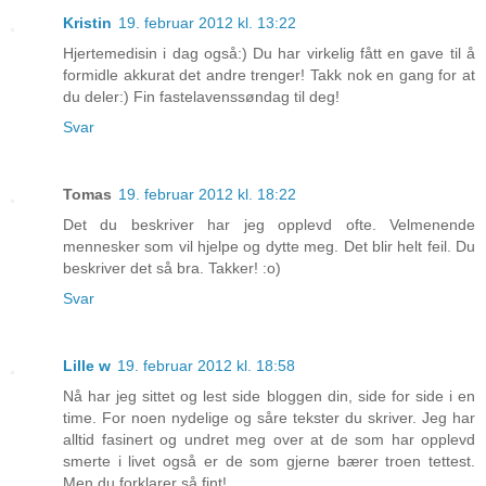
Kristin
19. februar 2012 kl. 13:22
Hjertemedisin i dag også:) Du har virkelig fått en gave til å
formidle akkurat det andre trenger! Takk nok en gang for at
du deler:) Fin fastelavenssøndag til deg!
Svar
Tomas
19. februar 2012 kl. 18:22
Det du beskriver har jeg opplevd ofte. Velmenende
mennesker som vil hjelpe og dytte meg. Det blir helt feil. Du
beskriver det så bra. Takker! :o)
Svar
Lille w
19. februar 2012 kl. 18:58
Nå har jeg sittet og lest side bloggen din, side for side i en
time. For noen nydelige og såre tekster du skriver. Jeg har
alltid fasinert og undret meg over at de som har opplevd
smerte i livet også er de som gjerne bærer troen tettest.
Men du forklarer så fint!