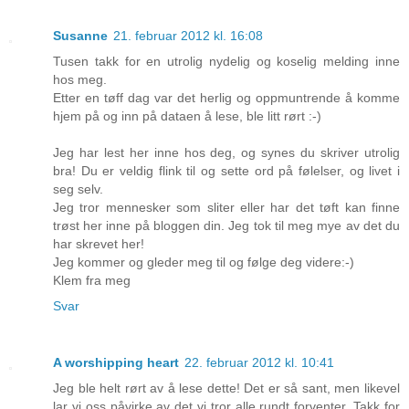
Susanne
21. februar 2012 kl. 16:08
Tusen takk for en utrolig nydelig og koselig melding inne
hos meg.
Etter en tøff dag var det herlig og oppmuntrende å komme
hjem på og inn på dataen å lese, ble litt rørt :-)
Jeg har lest her inne hos deg, og synes du skriver utrolig
bra! Du er veldig flink til og sette ord på følelser, og livet i
seg selv.
Jeg tror mennesker som sliter eller har det tøft kan finne
trøst her inne på bloggen din. Jeg tok til meg mye av det du
har skrevet her!
Jeg kommer og gleder meg til og følge deg videre:-)
Klem fra meg
Svar
A worshipping heart
22. februar 2012 kl. 10:41
Jeg ble helt rørt av å lese dette! Det er så sant, men likevel
lar vi oss påvirke av det vi tror alle rundt forventer. Takk for