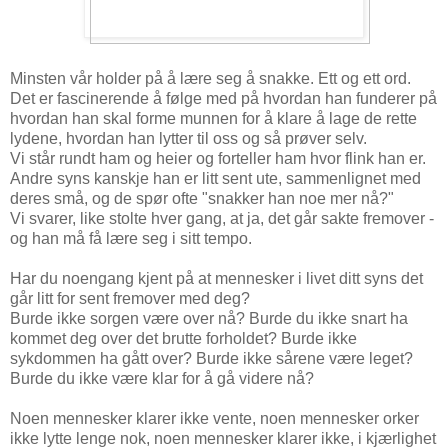
Minsten vår holder på å lære seg å snakke. Ett og ett ord.
Det er fascinerende å følge med på hvordan han funderer på
hvordan han skal forme munnen for å klare å lage de rette
lydene, hvordan han lytter til oss og så prøver selv.
Vi står rundt ham og heier og forteller ham hvor flink han er.
Andre syns kanskje han er litt sent ute, sammenlignet med
deres små, og de spør ofte "snakker han noe mer nå?"
Vi svarer, like stolte hver gang, at ja, det går sakte fremover -
og han må få lære seg i sitt tempo.
Har du noengang kjent på at mennesker i livet ditt syns det
går litt for sent fremover med deg?
Burde ikke sorgen være over nå? Burde du ikke snart ha
kommet deg over det brutte forholdet? Burde ikke
sykdommen ha gått over? Burde ikke sårene være leget?
Burde du ikke være klar for å gå videre nå?
Noen mennesker klarer ikke vente, noen mennesker orker
ikke lytte lenge nok, noen mennesker klarer ikke, i kjærlighet