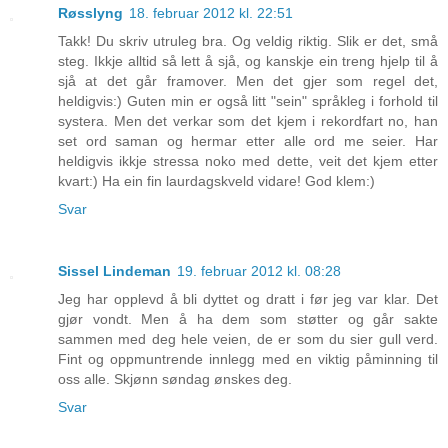
Røsslyng
18. februar 2012 kl. 22:51
Takk! Du skriv utruleg bra. Og veldig riktig. Slik er det, små
steg. Ikkje alltid så lett å sjå, og kanskje ein treng hjelp til å
sjå at det går framover. Men det gjer som regel det,
heldigvis:) Guten min er også litt "sein" språkleg i forhold til
systera. Men det verkar som det kjem i rekordfart no, han
set ord saman og hermar etter alle ord me seier. Har
heldigvis ikkje stressa noko med dette, veit det kjem etter
kvart:) Ha ein fin laurdagskveld vidare! God klem:)
Svar
Sissel Lindeman
19. februar 2012 kl. 08:28
Jeg har opplevd å bli dyttet og dratt i før jeg var klar. Det
gjør vondt. Men å ha dem som støtter og går sakte
sammen med deg hele veien, de er som du sier gull verd.
Fint og oppmuntrende innlegg med en viktig påminning til
oss alle. Skjønn søndag ønskes deg.
Svar