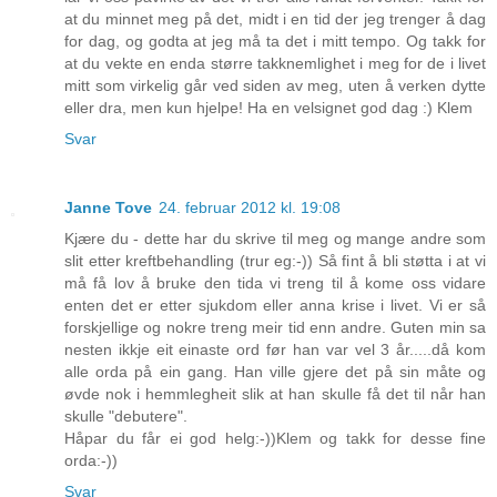
at du minnet meg på det, midt i en tid der jeg trenger å dag
for dag, og godta at jeg må ta det i mitt tempo. Og takk for
at du vekte en enda større takknemlighet i meg for de i livet
mitt som virkelig går ved siden av meg, uten å verken dytte
eller dra, men kun hjelpe! Ha en velsignet god dag :) Klem
Svar
Janne Tove
24. februar 2012 kl. 19:08
Kjære du - dette har du skrive til meg og mange andre som
slit etter kreftbehandling (trur eg:-)) Så fint å bli støtta i at vi
må få lov å bruke den tida vi treng til å kome oss vidare
enten det er etter sjukdom eller anna krise i livet. Vi er så
forskjellige og nokre treng meir tid enn andre. Guten min sa
nesten ikkje eit einaste ord før han var vel 3 år.....då kom
alle orda på ein gang. Han ville gjere det på sin måte og
øvde nok i hemmlegheit slik at han skulle få det til når han
skulle "debutere".
Håpar du får ei god helg:-))Klem og takk for desse fine
orda:-))
Svar