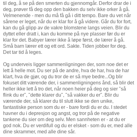
til deg, å se på den smerten du gjennomgår. Derfor drar de i
deg, prøver få deg opp den bakken du selv ikke orker å gå.
Velmenende - men du må få gå i ditt tempo. Bare du vet når
sårene er leget, når du er klar for å gå videre. Går du for fort,
kan du gå glipp av de vakre blomstene langs veien. Blir du
dyttet eller dratt i, kan du komme på nye plasser før du er
klar for det. Babyer lærer ikke å løpe først, de lærer å gå.
Små barn lærer ett og ett ord. Sakte. Tiden jobber for deg.
Det tar tid å leges.
Og underveis ligger sammenligningen der, som noe det er
lett å helle mot. Du ser på de andre, hva de har, hva de har
klart, hva de gjør, og du tror de er så mye bedre...Og blir
fokuset ditt værende der, i sammenligningens ånd, så blir det
heller ikke lett å tro det, når noen heier på deg og sier "så
flink du er", "dette klarer du", "så vakker du er". Blir du
værende der, så klarer du til slutt ikke se den unike,
fantastiske person som du er - bare fordi du er du. I stedet
havner du i depresjon og angst, og tror på de negative
tankene du sier om deg selv. Men sannheten er - at du er
god nok. Du er verdifull og du er elsket - som du er, med alle
dine skrammer, med alle dine sår.