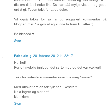
ditt om til å bli noko fint. Du har såå mykje visdom og gode
ord å gi. Tusen takk for at du deler.
Vil også takke for så fin og engasjert kommentar på
bloggen min. Så gøy at eg kunne få fram litt latter :)
Be blessed ♥
Svar
Fabelaktig
20. februar 2012 kl. 22:17
Hei hei!
For ett nydelig innlegg, det rørte meg og det var vakkert!
Takk for søteste kommentar inne hos meg *smiler*
Med ønsker om en fortryllende ukesstart.
Nala logrer og sier boff!
klemklem
Svar