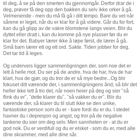
til deg, å se på den smerten du gjennomgår. Derfor drar de i
deg, prøver få deg opp den bakken du selv ikke orker å gå.
Velmenende - men du må få gå i ditt tempo. Bare du vet når
sårene er leget, når du er klar for å gå videre. Går du for fort,
kan du gå glipp av de vakre blomstene langs veien. Blir du
dyttet eller dratt i, kan du komme på nye plasser før du er
klar for det. Babyer lærer ikke å løpe først, de lærer å gå.
Små barn lærer ett og ett ord. Sakte. Tiden jobber for deg.
Det tar tid å leges.
Og underveis ligger sammenligningen der, som noe det er
lett å helle mot. Du ser på de andre, hva de har, hva de har
klart, hva de gjør, og du tror de er så mye bedre...Og blir
fokuset ditt værende der, i sammenligningens ånd, så blir det
heller ikke lett å tro det, når noen heier på deg og sier "så
flink du er", "dette klarer du", "så vakker du er". Blir du
værende der, så klarer du til slutt ikke se den unike,
fantastiske person som du er - bare fordi du er du. I stedet
havner du i depresjon og angst, og tror på de negative
tankene du sier om deg selv. Men sannheten er - at du er
god nok. Du er verdifull og du er elsket - som du er, med alle
dine skrammer, med alle dine sår.