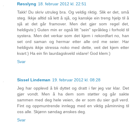
Røsslyng
18. februar 2012 kl. 22:51
Takk! Du skriv utruleg bra. Og veldig riktig. Slik er det, små
steg. Ikkje alltid så lett å sjå, og kanskje ein treng hjelp til å
sjå at det går framover. Men det gjer som regel det,
heldigvis:) Guten min er også litt "sein" språkleg i forhold til
systera. Men det verkar som det kjem i rekordfart no, han
set ord saman og hermar etter alle ord me seier. Har
heldigvis ikkje stressa noko med dette, veit det kjem etter
kvart:) Ha ein fin laurdagskveld vidare! God klem:)
Svar
Sissel Lindeman
19. februar 2012 kl. 08:28
Jeg har opplevd å bli dyttet og dratt i før jeg var klar. Det
gjør vondt. Men å ha dem som støtter og går sakte
sammen med deg hele veien, de er som du sier gull verd.
Fint og oppmuntrende innlegg med en viktig påminning til
oss alle. Skjønn søndag ønskes deg.
Svar