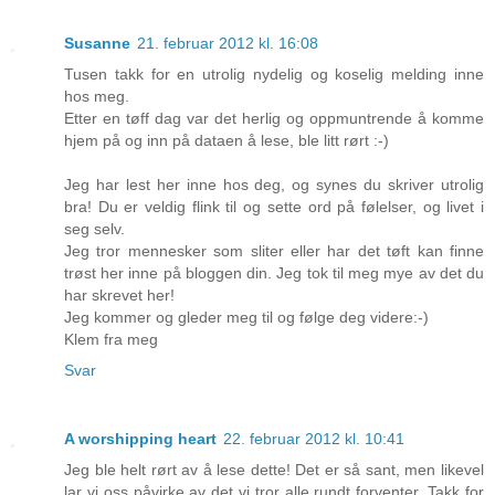
Susanne
21. februar 2012 kl. 16:08
Tusen takk for en utrolig nydelig og koselig melding inne
hos meg.
Etter en tøff dag var det herlig og oppmuntrende å komme
hjem på og inn på dataen å lese, ble litt rørt :-)
Jeg har lest her inne hos deg, og synes du skriver utrolig
bra! Du er veldig flink til og sette ord på følelser, og livet i
seg selv.
Jeg tror mennesker som sliter eller har det tøft kan finne
trøst her inne på bloggen din. Jeg tok til meg mye av det du
har skrevet her!
Jeg kommer og gleder meg til og følge deg videre:-)
Klem fra meg
Svar
A worshipping heart
22. februar 2012 kl. 10:41
Jeg ble helt rørt av å lese dette! Det er så sant, men likevel
lar vi oss påvirke av det vi tror alle rundt forventer. Takk for