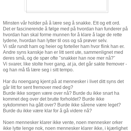
Minsten vår holder på å lære seg å snakke. Ett og ett ord.
Det er fascinerende å følge med på hvordan han funderer på
hvordan han skal forme munnen for å klare å lage de rette
lydene, hvordan han lytter til oss og så prøver selv.
Vi står rundt ham og heier og forteller ham hvor flink han er.
Andre syns kanskje han er litt sent ute, sammenlignet med
deres små, og de spør ofte "snakker han noe mer nå?"
Vi svarer, like stolte hver gang, at ja, det går sakte fremover -
og han må få lære seg i sitt tempo.
Har du noengang kjent på at mennesker i livet ditt syns det
går litt for sent fremover med deg?
Burde ikke sorgen være over nå? Burde du ikke snart ha
kommet deg over det brutte forholdet? Burde ikke
sykdommen ha gått over? Burde ikke sårene være leget?
Burde du ikke være klar for å gå videre nå?
Noen mennesker klarer ikke vente, noen mennesker orker
ikke lytte lenge nok, noen mennesker klarer ikke, i kjærlighet