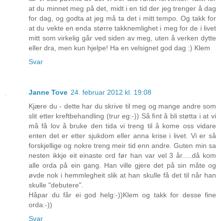
at du minnet meg på det, midt i en tid der jeg trenger å dag
for dag, og godta at jeg må ta det i mitt tempo. Og takk for
at du vekte en enda større takknemlighet i meg for de i livet
mitt som virkelig går ved siden av meg, uten å verken dytte
eller dra, men kun hjelpe! Ha en velsignet god dag :) Klem
Svar
Janne Tove
24. februar 2012 kl. 19:08
Kjære du - dette har du skrive til meg og mange andre som
slit etter kreftbehandling (trur eg:-)) Så fint å bli støtta i at vi
må få lov å bruke den tida vi treng til å kome oss vidare
enten det er etter sjukdom eller anna krise i livet. Vi er så
forskjellige og nokre treng meir tid enn andre. Guten min sa
nesten ikkje eit einaste ord før han var vel 3 år.....då kom
alle orda på ein gang. Han ville gjere det på sin måte og
øvde nok i hemmlegheit slik at han skulle få det til når han
skulle "debutere".
Håpar du får ei god helg:-))Klem og takk for desse fine
orda:-))
Svar