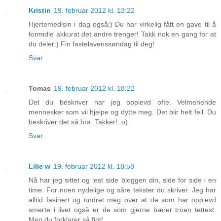
Kristin
19. februar 2012 kl. 13:22
Hjertemedisin i dag også:) Du har virkelig fått en gave til å
formidle akkurat det andre trenger! Takk nok en gang for at
du deler:) Fin fastelavenssøndag til deg!
Svar
Tomas
19. februar 2012 kl. 18:22
Det du beskriver har jeg opplevd ofte. Velmenende
mennesker som vil hjelpe og dytte meg. Det blir helt feil. Du
beskriver det så bra. Takker! :o)
Svar
Lille w
19. februar 2012 kl. 18:58
Nå har jeg sittet og lest side bloggen din, side for side i en
time. For noen nydelige og såre tekster du skriver. Jeg har
alltid fasinert og undret meg over at de som har opplevd
smerte i livet også er de som gjerne bærer troen tettest.
Men du forklarer så fint!