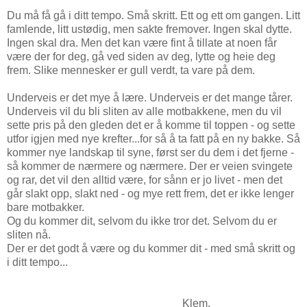
Du må få gå i ditt tempo. Små skritt. Ett og ett om gangen. Litt
famlende, litt ustødig, men sakte fremover. Ingen skal dytte.
Ingen skal dra. Men det kan være fint å tillate at noen får
være der for deg, gå ved siden av deg, lytte og heie deg
frem. Slike mennesker er gull verdt, ta vare på dem.
Underveis er det mye å lære. Underveis er det mange tårer.
Underveis vil du bli sliten av alle motbakkene, men du vil
sette pris på den gleden det er å komme til toppen - og sette
utfor igjen med nye krefter...for så å ta fatt på en ny bakke. Så
kommer nye landskap til syne, først ser du dem i det fjerne -
så kommer de nærmere og nærmere. Der er veien svingete
og rar, det vil den alltid være, for sånn er jo livet - men det
går slakt opp, slakt ned - og mye rett frem, det er ikke lenger
bare motbakker.
Og du kommer dit, selvom du ikke tror det. Selvom du er
sliten nå.
Der er det godt å være og du kommer dit - med små skritt og
i ditt tempo...
Klem,