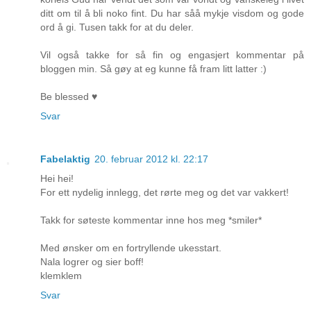
ditt om til å bli noko fint. Du har såå mykje visdom og gode
ord å gi. Tusen takk for at du deler.
Vil også takke for så fin og engasjert kommentar på
bloggen min. Så gøy at eg kunne få fram litt latter :)
Be blessed ♥
Svar
Fabelaktig
20. februar 2012 kl. 22:17
Hei hei!
For ett nydelig innlegg, det rørte meg og det var vakkert!
Takk for søteste kommentar inne hos meg *smiler*
Med ønsker om en fortryllende ukesstart.
Nala logrer og sier boff!
klemklem
Svar