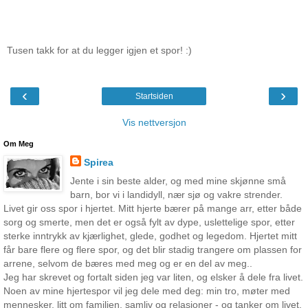
Tusen takk for at du legger igjen et spor! :)
‹
›
Startsiden
Vis nettversjon
Om Meg
Spirea
Jente i sin beste alder, og med mine skjønne små
barn, bor vi i landidyll, nær sjø og vakre strender.
Livet gir oss spor i hjertet. Mitt hjerte bærer på mange arr, etter både
sorg og smerte, men det er også fylt av dype, uslettelige spor, etter
sterke inntrykk av kjærlighet, glede, godhet og legedom. Hjertet mitt
får bare flere og flere spor, og det blir stadig trangere om plassen for
arrene, selvom de bæres med meg og er en del av meg..
Jeg har skrevet og fortalt siden jeg var liten, og elsker å dele fra livet.
Noen av mine hjertespor vil jeg dele med deg: min tro, møter med
mennesker, litt om familien, samliv og relasjoner - og tanker om livet.