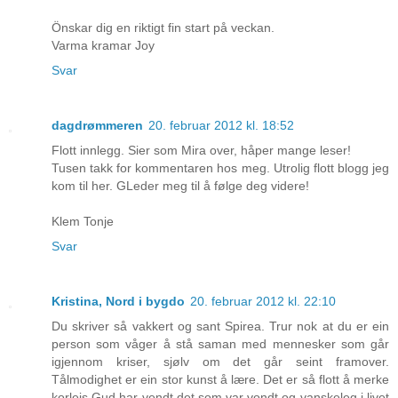
Önskar dig en riktigt fin start på veckan.
Varma kramar Joy
Svar
dagdrømmeren
20. februar 2012 kl. 18:52
Flott innlegg. Sier som Mira over, håper mange leser!
Tusen takk for kommentaren hos meg. Utrolig flott blogg jeg
kom til her. GLeder meg til å følge deg videre!
Klem Tonje
Svar
Kristina, Nord i bygdo
20. februar 2012 kl. 22:10
Du skriver så vakkert og sant Spirea. Trur nok at du er ein
person som våger å stå saman med mennesker som går
igjennom kriser, sjølv om det går seint framover.
Tålmodighet er ein stor kunst å lære. Det er så flott å merke
korleis Gud har vendt det som var vondt og vanskeleg i livet