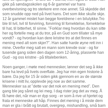
gikk på søndagsskolen og 6-år gammel var hans
overbevisning og tro sterkere enn noe annet. Så skjedde det
som snudde opp ned på livet hans. Det som ikke skulle skje.
12 år gammel mistet han begge foreldrene i en bilulykke.Tro
ble til tvil, tvil til forvirring, forvirring til fornektelse, fornektelse
til hat, til bitterhet, til sinne. "Forklar meg hvordan du kan sitte
her og fortelle meg at du tror, på en Gud som tillater så mye
vondt? - og hvordan kan dere kristne tro at det finnes en
mening med alt som skjer?". Han satte harde øyne rett inn i
mine. Overfor meg satt en mann som krevde svar - og for
tusende gang siden den dagen som 12-åring, plasserte han
Gud - og oss kristne - på tiltalebenken.
Noen ganger, i møte med mennesker, lønner det seg å ikke
bare ha levd på livets overflate. Jeg har min egen historie å
bære. Da jeg for 15 år siden gikk gjennom en av de største
krisene i mitt liv, opplevde jeg noe av det samme.
Mennesker sa at "dette var det nok en mening med". Den
gang ble jeg såret og lei meg. I dag rister jeg det av meg. Å
få høre det, når man er dyp sorg - er som å rive ut hjertet og
frata et menneske alt håp. Finnes det mening i å miste dem
man er gla i brått og brutalt, overgrep, mishandling, små barn