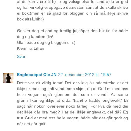
at du kan være til hjelp og velsignelse for andre,du er god
og har virkelig ei oppgave du,nesten sånt at du skulle skrive
ei bok:)men er så glad for bloggen din så må ikkje skrive
bok altså,hihi:)
Ønsker deg ei god og fredlig jul,håper den blir fin for både
deg og familien din!
Gla i både deg og bloggen din:)
Klem fra Lillian
Svar
Englepappa/ Ole JN
22. desember 2012 kl. 19:57
Dette var eit viktig tema! Det er viktig å understreke at det
ikkje er meining i alt vondt som skjer, og at Gud er med oss
heile vegen, også gjennom det som er vondt. Av same
grunn likar eg ikkje at orda "han/ho hadde englevakt" bli
sagt når nokon overlever noko farleg. For kva då med dei
det ikkje går bra med? Har dei ikkje englevakt, dei då? Eg
trur Gud er med oss heile vegen, både når det går godt og
når det går galt!