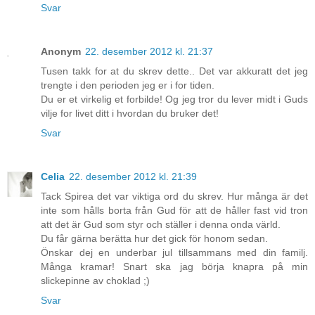
Svar
Anonym
22. desember 2012 kl. 21:37
Tusen takk for at du skrev dette.. Det var akkuratt det jeg
trengte i den perioden jeg er i for tiden.
Du er et virkelig et forbilde! Og jeg tror du lever midt i Guds
vilje for livet ditt i hvordan du bruker det!
Svar
Celia
22. desember 2012 kl. 21:39
Tack Spirea det var viktiga ord du skrev. Hur många är det
inte som hålls borta från Gud för att de håller fast vid tron
att det är Gud som styr och ställer i denna onda värld.
Du får gärna berätta hur det gick för honom sedan.
Önskar dej en underbar jul tillsammans med din familj.
Många kramar! Snart ska jag börja knapra på min
slickepinne av choklad ;)
Svar