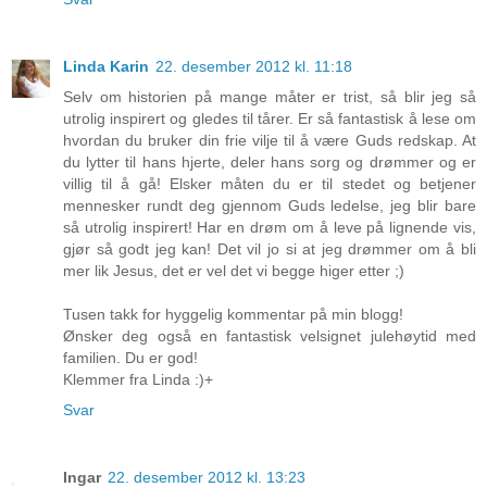
Linda Karin
22. desember 2012 kl. 11:18
Selv om historien på mange måter er trist, så blir jeg så
utrolig inspirert og gledes til tårer. Er så fantastisk å lese om
hvordan du bruker din frie vilje til å være Guds redskap. At
du lytter til hans hjerte, deler hans sorg og drømmer og er
villig til å gå! Elsker måten du er til stedet og betjener
mennesker rundt deg gjennom Guds ledelse, jeg blir bare
så utrolig inspirert! Har en drøm om å leve på lignende vis,
gjør så godt jeg kan! Det vil jo si at jeg drømmer om å bli
mer lik Jesus, det er vel det vi begge higer etter ;)
Tusen takk for hyggelig kommentar på min blogg!
Ønsker deg også en fantastisk velsignet julehøytid med
familien. Du er god!
Klemmer fra Linda :)+
Svar
Ingar
22. desember 2012 kl. 13:23