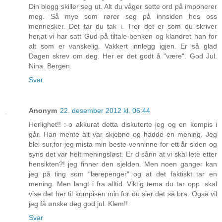
Din blogg skiller seg ut. Alt du våger sette ord på imponerer
meg. Så mye som rører seg på innsiden hos oss
mennesker. Det tar du tak i. Tror det er som du skriver
her,at vi har satt Gud på tiltale-benken og klandret han for
alt som er vanskelig. Vakkert innlegg igjen. Er så glad
Dagen skrev om deg. Her er det godt å "være". God Jul.
Nina. Bergen.
Svar
Anonym
22. desember 2012 kl. 06:44
Herlighet!! :-o akkurat detta diskuterte jeg og en kompis i
går. Han mente alt var skjebne og hadde en mening. Jeg
blei sur,for jeg mista min beste venninne for ett år siden og
syns det var helt meningsløst. Er d sånn at vi skal lete etter
hensikten?! jeg finner den sjelden. Men noen ganger kan
jeg på ting som "lærepenger" og at det faktiskt tar en
mening. Men langt i fra alltid. Viktig tema du tar opp .skal
vise det her til kompisen min for du sier det så bra. Også vil
jeg få ønske deg god jul. Klem!!
Svar