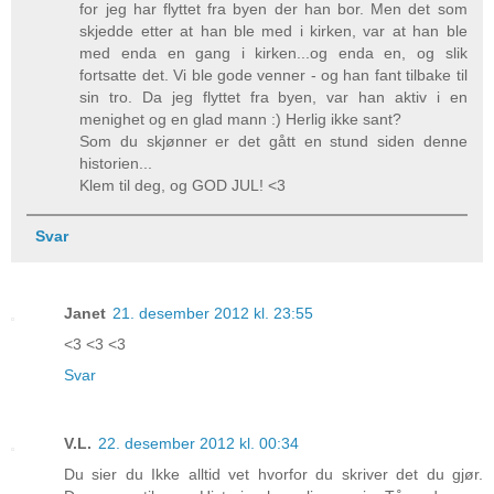
for jeg har flyttet fra byen der han bor. Men det som
skjedde etter at han ble med i kirken, var at han ble
med enda en gang i kirken...og enda en, og slik
fortsatte det. Vi ble gode venner - og han fant tilbake til
sin tro. Da jeg flyttet fra byen, var han aktiv i en
menighet og en glad mann :) Herlig ikke sant?
Som du skjønner er det gått en stund siden denne
historien...
Klem til deg, og GOD JUL! <3
Svar
Janet
21. desember 2012 kl. 23:55
<3 <3 <3
Svar
V.L.
22. desember 2012 kl. 00:34
Du sier du Ikke alltid vet hvorfor du skriver det du gjør.