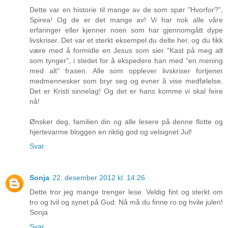
Dette var en historie til mange av de som spør "Hvorfor?",
Spirea! Og de er det mange av! Vi har nok alle våre
erfaringer eller kjenner noen som har gjennomgått dype
livskriser. Det var et sterkt eksempel du delte her, og du fikk
være med å formidle en Jesus som sier "Kast på meg alt
som tynger", i stedet for å ekspedere han med "en mening
med alt" frasen. Alle som opplever livskriser fortjener
medmennesker som bryr seg og evner å vise medfølelse.
Det er Kristi sinnelag! Og det er hans komme vi skal feire
nå!
Ønsker deg, familien din og alle lesere på denne flotte og
hjertevarme bloggen en riktig god og velsignet Jul!
Svar
Sonja
22. desember 2012 kl. 14:26
Dette tror jeg mange trenger lese. Veldig fint og sterkt om
tro og tvil og synet på Gud. Nå må du finne ro og hvile julen!
Sonja
Svar