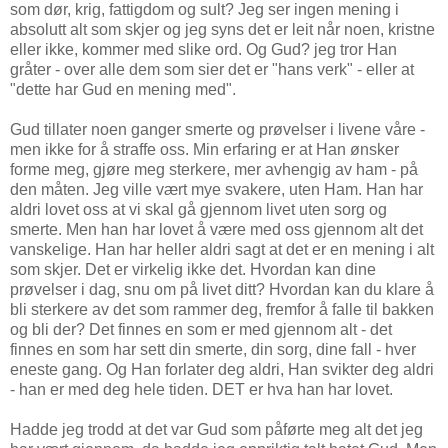
som dør, krig, fattigdom og sult? Jeg ser ingen mening i
absolutt alt som skjer og jeg syns det er leit når noen, kristne
eller ikke, kommer med slike ord. Og Gud? jeg tror Han
gråter - over alle dem som sier det er "hans verk" - eller at
"dette har Gud en mening med".
Gud tillater noen ganger smerte og prøvelser i livene våre -
men ikke for å straffe oss. Min erfaring er at Han ønsker
forme meg, gjøre meg sterkere, mer avhengig av ham - på
den måten. Jeg ville vært mye svakere, uten Ham. Han har
aldri lovet oss at vi skal gå gjennom livet uten sorg og
smerte. Men han har lovet å være med oss gjennom alt det
vanskelige. Han har heller aldri sagt at det er en mening i alt
som skjer. Det er virkelig ikke det. Hvordan kan dine
prøvelser i dag, snu om på livet ditt? Hvordan kan du klare å
bli sterkere av det som rammer deg, fremfor å falle til bakken
og bli der? Det finnes en som er med gjennom alt - det
finnes en som har sett din smerte, din sorg, dine fall - hver
eneste gang. Og Han forlater deg aldri, Han svikter deg aldri
- han er med deg hele tiden. DET er hva han har lovet.
Hadde jeg trodd at det var Gud som påførte meg alt det jeg