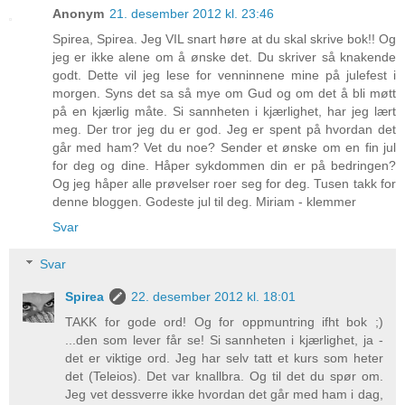
Anonym
21. desember 2012 kl. 23:46
Spirea, Spirea. Jeg VIL snart høre at du skal skrive bok!! Og
jeg er ikke alene om å ønske det. Du skriver så knakende
godt. Dette vil jeg lese for venninnene mine på julefest i
morgen. Syns det sa så mye om Gud og om det å bli møtt
på en kjærlig måte. Si sannheten i kjærlighet, har jeg lært
meg. Der tror jeg du er god. Jeg er spent på hvordan det
går med ham? Vet du noe? Sender et ønske om en fin jul
for deg og dine. Håper sykdommen din er på bedringen?
Og jeg håper alle prøvelser roer seg for deg. Tusen takk for
denne bloggen. Godeste jul til deg. Miriam - klemmer
Svar
Svar
Spirea
22. desember 2012 kl. 18:01
TAKK for gode ord! Og for oppmuntring ifht bok ;)
...den som lever får se! Si sannheten i kjærlighet, ja -
det er viktige ord. Jeg har selv tatt et kurs som heter
det (Teleios). Det var knallbra. Og til det du spør om.
Jeg vet dessverre ikke hvordan det går med ham i dag,