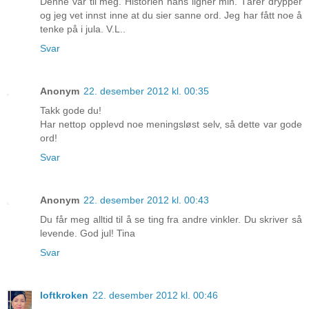
Denne var til meg. Historien hans ligner min. Tårer drypper
og jeg vet innst inne at du sier sanne ord. Jeg har fått noe å
tenke på i jula. V.L..
Svar
Anonym
22. desember 2012 kl. 00:35
Takk gode du!
Har nettop opplevd noe meningsløst selv, så dette var gode
ord!
Svar
Anonym
22. desember 2012 kl. 00:43
Du får meg alltid til å se ting fra andre vinkler. Du skriver så
levende. God jul! Tina
Svar
loftkroken
22. desember 2012 kl. 00:46