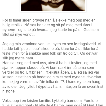
For to timer siden prøvde han å sjekke meg opp med en
billig replikk. Nå satt han der og så på meg med tårer i
øynene - og lurte på hvordan jeg klarte tro på en Gud som
tillot så mye vondt...
Jeg og min venninne var ute i byen en sen lørdagskveld. Vi
hadde tatt "pub til pub"-skoene på, klare for å ut. Ikke for å
feste, men for å snakke med folk om tro og tvil. Og det var
slik jeg møtte ham.
Han satt seg ned med oss, uten å ha blitt invitert, og med
sjarmknappen skrudd på. Vi kom raskt innpå tema som
verdier og tro. Litt brisen, litt ekstra åpen. Da jeg sa jeg var
kristen, ristet han på hodet og himlet med øynene. Hvordan
kunne jeg være en av "de folka der"?. I hans øyne en haug
av idioter. Jeg lyttet. I dypet av hans irritasjon lå en svært trist
historie.
Vokst opp i en kristen familie. Lykkelig barndom. Foreldre
fulle av kjærlighet - til alle de 4 barna, men også til Gud. Han