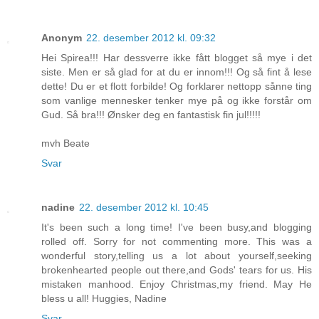
Anonym
22. desember 2012 kl. 09:32
Hei Spirea!!! Har dessverre ikke fått blogget så mye i det
siste. Men er så glad for at du er innom!!! Og så fint å lese
dette! Du er et flott forbilde! Og forklarer nettopp sånne ting
som vanlige mennesker tenker mye på og ikke forstår om
Gud. Så bra!!! Ønsker deg en fantastisk fin jul!!!!!
mvh Beate
Svar
nadine
22. desember 2012 kl. 10:45
It's been such a long time! I've been busy,and blogging
rolled off. Sorry for not commenting more. This was a
wonderful story,telling us a lot about yourself,seeking
brokenhearted people out there,and Gods' tears for us. His
mistaken manhood. Enjoy Christmas,my friend. May He
bless u all! Huggies, Nadine
Svar