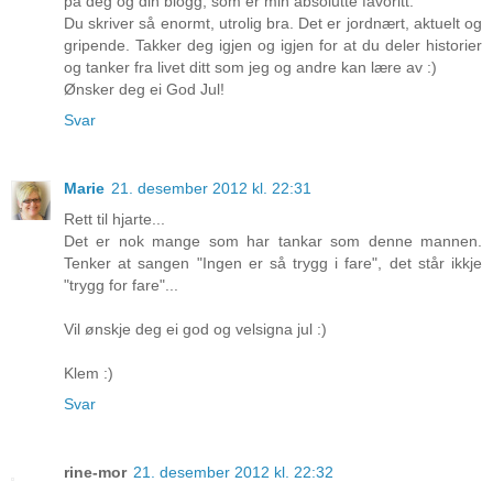
på deg og din blogg, som er min absolutte favoritt.
Du skriver så enormt, utrolig bra. Det er jordnært, aktuelt og
gripende. Takker deg igjen og igjen for at du deler historier
og tanker fra livet ditt som jeg og andre kan lære av :)
Ønsker deg ei God Jul!
Svar
Marie
21. desember 2012 kl. 22:31
Rett til hjarte...
Det er nok mange som har tankar som denne mannen.
Tenker at sangen "Ingen er så trygg i fare", det står ikkje
"trygg for fare"...
Vil ønskje deg ei god og velsigna jul :)
Klem :)
Svar
rine-mor
21. desember 2012 kl. 22:32