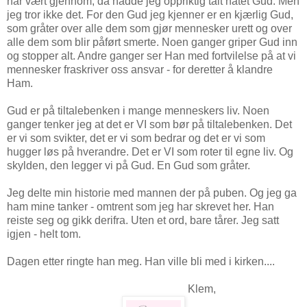
har vært gjennom, da hadde jeg oppriktig talt hatet Gud. Men
jeg tror ikke det. For den Gud jeg kjenner er en kjærlig Gud,
som gråter over alle dem som gjør mennesker urett og over
alle dem som blir påført smerte. Noen ganger griper Gud inn
og stopper alt. Andre ganger ser Han med fortvilelse på at vi
mennesker fraskriver oss ansvar - for deretter å klandre
Ham.
Gud er på tiltalebenken i mange menneskers liv. Noen
ganger tenker jeg at det er VI som bør på tiltalebenken. Det
er vi som svikter, det er vi som bedrar og det er vi som
hugger løs på hverandre. Det er VI som roter til egne liv. Og
skylden, den legger vi på Gud. En Gud som gråter.
Jeg delte min historie med mannen der på puben. Og jeg ga
ham mine tanker - omtrent som jeg har skrevet her. Han
reiste seg og gikk derifra. Uten et ord, bare tårer. Jeg satt
igjen - helt tom.
Dagen etter ringte han meg. Han ville bli med i kirken....
Klem,