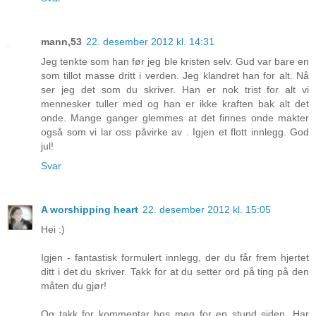
mann,53
22. desember 2012 kl. 14:31
Jeg tenkte som han før jeg ble kristen selv. Gud var bare en
som tillot masse dritt i verden. Jeg klandret han for alt. Nå
ser jeg det som du skriver. Han er nok trist for alt vi
mennesker tuller med og han er ikke kraften bak alt det
onde. Mange ganger glemmes at det finnes onde makter
også som vi lar oss påvirke av . Igjen et flott innlegg. God
jul!
Svar
A worshipping heart
22. desember 2012 kl. 15:05
Hei :)
Igjen - fantastisk formulert innlegg, der du får frem hjertet
ditt i det du skriver. Takk for at du setter ord på ting på den
måten du gjør!
Og takk for kommentar hos meg for en stund siden. Har