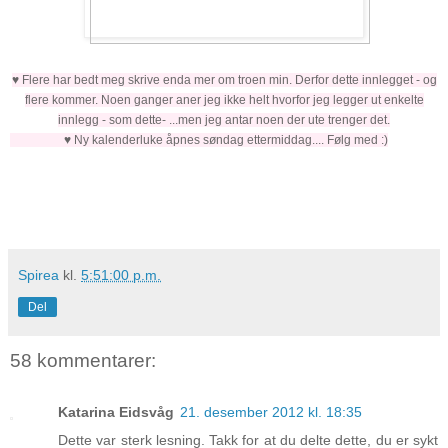
♥ Flere har bedt meg skrive enda mer om troen min. Derfor dette innlegget - og
flere kommer. Noen ganger aner jeg ikke helt hvorfor jeg legger ut enkelte
innlegg - som dette- ...men jeg antar noen der ute trenger det.
♥ Ny kalenderluke åpnes søndag ettermiddag.... Følg med :)
Spirea
kl.
5:51:00 p.m.
Del
58 kommentarer:
Katarina Eidsvåg
21. desember 2012 kl. 18:35
Dette var sterk lesning. Takk for at du delte dette, du er sykt