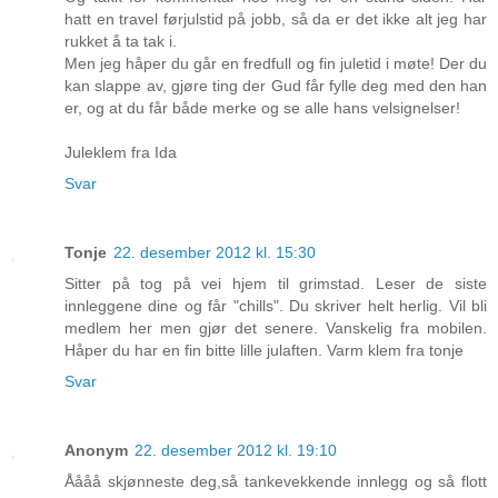
hatt en travel førjulstid på jobb, så da er det ikke alt jeg har
rukket å ta tak i.
Men jeg håper du går en fredfull og fin juletid i møte! Der du
kan slappe av, gjøre ting der Gud får fylle deg med den han
er, og at du får både merke og se alle hans velsignelser!
Juleklem fra Ida
Svar
Tonje
22. desember 2012 kl. 15:30
Sitter på tog på vei hjem til grimstad. Leser de siste
innleggene dine og får "chills". Du skriver helt herlig. Vil bli
medlem her men gjør det senere. Vanskelig fra mobilen.
Håper du har en fin bitte lille julaften. Varm klem fra tonje
Svar
Anonym
22. desember 2012 kl. 19:10
Åååå skjønneste deg,så tankevekkende innlegg og så flott