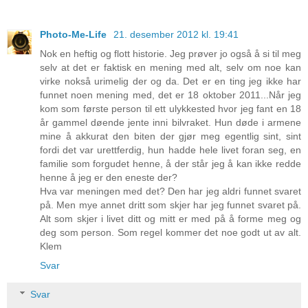
Photo-Me-Life
21. desember 2012 kl. 19:41
Nok en heftig og flott historie. Jeg prøver jo også å si til meg
selv at det er faktisk en mening med alt, selv om noe kan
virke nokså urimelig der og da. Det er en ting jeg ikke har
funnet noen mening med, det er 18 oktober 2011...Når jeg
kom som første person til ett ulykkested hvor jeg fant en 18
år gammel døende jente inni bilvraket. Hun døde i armene
mine å akkurat den biten der gjør meg egentlig sint, sint
fordi det var urettferdig, hun hadde hele livet foran seg, en
familie som forgudet henne, å der står jeg å kan ikke redde
henne å jeg er den eneste der?
Hva var meningen med det? Den har jeg aldri funnet svaret
på. Men mye annet dritt som skjer har jeg funnet svaret på.
Alt som skjer i livet ditt og mitt er med på å forme meg og
deg som person. Som regel kommer det noe godt ut av alt.
Klem
Svar
Svar