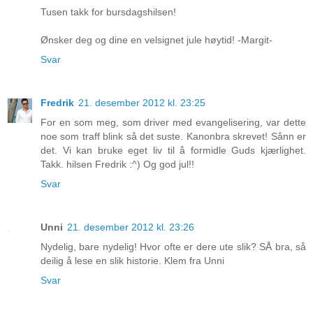
Tusen takk for bursdagshilsen!
Ønsker deg og dine en velsignet jule høytid! -Margit-
Svar
Fredrik
21. desember 2012 kl. 23:25
For en som meg, som driver med evangelisering, var dette
noe som traff blink så det suste. Kanonbra skrevet! Sånn er
det. Vi kan bruke eget liv til å formidle Guds kjærlighet.
Takk. hilsen Fredrik :^) Og god jul!!
Svar
Unni
21. desember 2012 kl. 23:26
Nydelig, bare nydelig! Hvor ofte er dere ute slik? SÅ bra, så
deilig å lese en slik historie. Klem fra Unni
Svar