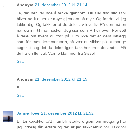
Anonym
21. desember 2012 kl. 21:14
Ja, det her var noe å tenke gjennom. Du sier ting slik at vi
bliver nødt at tenke nøye gjennom så mye. Og for det vil jeg
takke dig. Og takk for at du deler av levd liv. På den måten
når du inn til mennesker. Jeg sier som M her over. Fortsett
å dele om hvem du tror på. Om ikke det er dem innlegg
som får mest kommentarer, så vær du sikker på at mange
suger til seg det du deler. Igjen takk her fra nabolandet. Må
du ha en flot Jul. Varme klemmer fra Sissel
Svar
Anonym
21. desember 2012 kl. 21:15
♥
Svar
Janne Tove
21. desember 2012 kl. 21:52
En tankevekker...At man blir sterkere gjennom motgang har
jeg virkelig fått erfare og det er jeg takknemlig for. Takk for