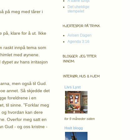
Å bære tungt
Det uheldige
 så på meg med tårer i
stempelet
HJERTESPOR PÅ TRYKK
på, klare for å ut. Ikke
Avisen Dagen
Agenda 3:16
om raskt innpå tema som
 og himlet med øynene.
BLOGGER JEG TITTER
INNOM:
 dypet av hans irritasjon
INTERIØR, HUS & HJEM
 barna, men også til Gud.
Livs Lyst
oe annet. Så skjedde det
ge foreldrene i en
erhet, til sinne. "Forklar meg
 - og hvordan kan dere
ine. Overfor meg satt en
for 9 måneder siden
n Gud - og oss kristne -
Hwit blogg