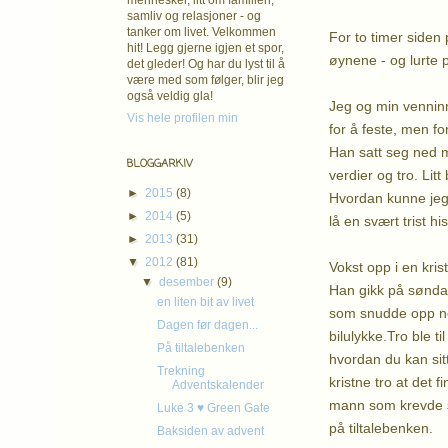
mennesker, litt om familien,
samliv og relasjoner - og
tanker om livet. Velkommen
For to timer siden
hit! Legg gjerne igjen et spor,
øynene - og lurte p
det gleder! Og har du lyst til å
være med som følger, blir jeg
også veldig gla!
Jeg og min venninne
Vis hele profilen min
for å feste, men fo
Han satt seg ned m
BLOGGARKIV
verdier og tro. Lit
►
2015
(8)
Hvordan kunne jeg v
►
2014
(5)
lå en svært trist his
►
2013
(31)
▼
2012
(81)
Vokst opp i en kris
▼
desember
(9)
Han gikk på sønda
en liten bit av livet
som snudde opp ned
Dagen før dagen...
bilulykke.Tro ble til 
På tiltalebenken
hvordan du kan sit
Trekning
kristne tro at det
Adventskalender
mann som krevde sv
Luke 3 ♥ Green Gate
på tiltalebenken.
Baksiden av advent