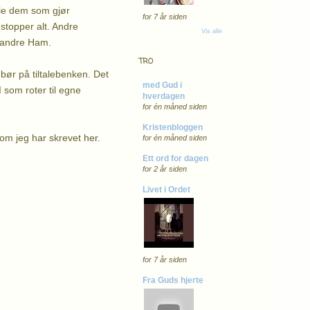
lle dem som gjør
for 7 år siden
stopper alt. Andre
Vis alle
klandre Ham.
TRO
bør på tiltalebenken. Det
med Gud i
 som roter til egne
hverdagen
for én måned siden
Kristenbloggen
m jeg har skrevet her.
for én måned siden
Ett ord for dagen
for 2 år siden
Livet i Ordet
for 7 år siden
Fra Guds hjerte