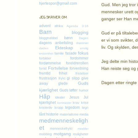
hjertespor@gmail.com
Gud. Men jeg tror 
mennesker urett og
JEG SKRIVER OM
ganger ser Han med
advent
afrika
Agenda 3:16
Barn
blogging
Gud er på tiltaleb
bønn
bloggtrøbbel
Dagen
er vi som svikter, 
dagens anbefaling
drømmer
liv. Og skylden, d
Ekteskap
døden
enslig
fokus
fasade
familie
ensomhet
fordommer
forbilder
Jeg delte min hist
fordømmelse
foreldrerollen
Fortvilelse
Han reiste seg og g
forventning
fortid
fremtid
frihet
fristelser
frustrasjon
gi slipp
give
frykt
Dagen etter ringte 
Guds
away
glede
kjærlighet
Guds løfter
humor
Håp
K
Jesus
Jul
idealer
kjærlighet
krav
krise
kontraster
legedom
kristenliv
kropp
løgn
lånt historie
materialisme
media
medmenneskeligh
et
menneskefrykt
mirakler
motgang
mobbing
muligheter