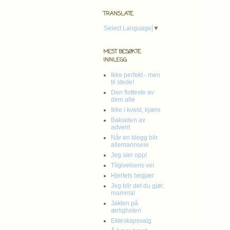
TRANSLATE
Select Language
▼
MEST BESØKTE
INNLEGG
Ikke perfekt - men
til stede!
Den flotteste av
dem alle
Ikke i kveld, kjære
Baksiden av
advent
Når en blogg blir
allemannseie
Jeg sier opp!
Tilgivelsens vei
Hjertets begjær
Jeg blir det du gjør,
mamma!
Jakten på
ærligheten
Ekteskapsvalg