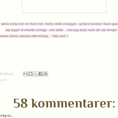
 skrive enda mer om troen min. Derfor dette innlegget - og flere kommer. Noen gang
jeg legger ut enkelte innlegg - som dette- ...men jeg antar noen der ute trenger 
åpnes søndag ettermiddag.... Følg med :)
:51:00 p.m.
o
,
tvil
58 kommentarer:
våg sa...