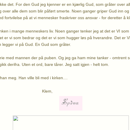
ikke det. For den Gud jeg kjenner er en kjærlig Gud, som gråter over a
 over alle dem som blir påført smerte. Noen ganger griper Gud inn og 
 fortvilelse på at vi mennesker fraskriver oss ansvar - for deretter å 
enken i mange menneskers liv. Noen ganger tenker jeg at det er VI som 
det er vi som bedrar og det er vi som hugger løs på hverandre. Det er VI
en legger vi på Gud. En Gud som gråter.
orie med mannen der på puben. Og jeg ga ham mine tanker - omtrent so
ikk derifra. Uten et ord, bare tårer. Jeg satt igjen - helt tom.
han meg. Han ville bli med i kirken....
lem,