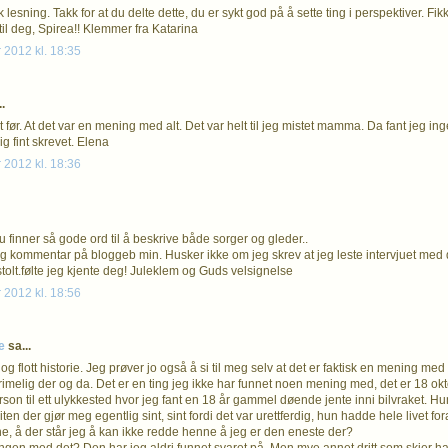
k lesning. Takk for at du delte dette, du er sykt god på å sette ting i perspektiver. Fik
til deg, Spirea!! Klemmer fra Katarina
 2012 kl. 18:35
.
 før. At det var en mening med alt. Det var helt til jeg mistet mamma. Da fant jeg in
lig fint skrevet. Elena
 2012 kl. 18:36
u finner så gode ord til å beskrive både sorger og gleder..
elig kommentar på bloggeb min. Husker ikke om jeg skrev at jeg leste intervjuet med
tt stolt.følte jeg kjente deg! Juleklem og Guds velsignelse
 2012 kl. 18:56
fe
sa...
og flott historie. Jeg prøver jo også å si til meg selv at det er faktisk en mening med
rimelig der og da. Det er en ting jeg ikke har funnet noen mening med, det er 18 ok
rson til ett ulykkested hvor jeg fant en 18 år gammel døende jente inni bilvraket. 
ten der gjør meg egentlig sint, sint fordi det var urettferdig, hun hadde hele livet f
e, å der står jeg å kan ikke redde henne å jeg er den eneste der?