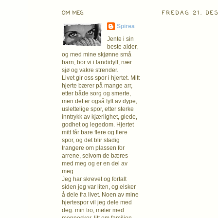
OM MEG
FREDAG 21. DE
Spirea
Jente i sin
beste alder,
og med mine skjønne små
barn, bor vi i landidyll, nær
sjø og vakre strender.
Livet gir oss spor i hjertet. Mitt
hjerte bærer på mange arr,
etter både sorg og smerte,
men det er også fylt av dype,
uslettelige spor, etter sterke
inntrykk av kjærlighet, glede,
godhet og legedom. Hjertet
mitt får bare flere og flere
spor, og det blir stadig
trangere om plassen for
arrene, selvom de bæres
med meg og er en del av
meg..
Jeg har skrevet og fortalt
siden jeg var liten, og elsker
å dele fra livet. Noen av mine
hjertespor vil jeg dele med
deg: min tro, møter med