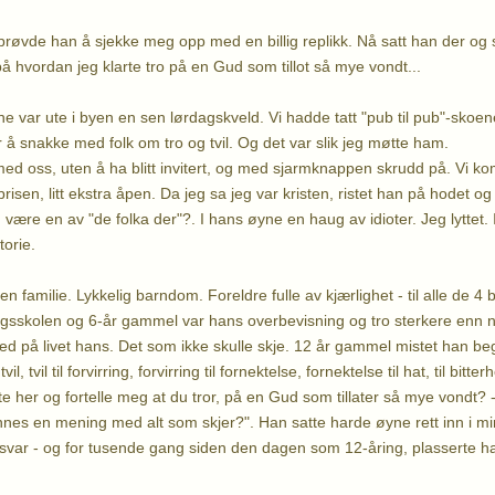
 prøvde han å sjekke meg opp med en billig replikk. Nå satt han der og
å hvordan jeg klarte tro på en Gud som tillot så mye vondt...
 var ute i byen en sen lørdagskveld. Vi hadde tatt "pub til pub"-skoene 
r å snakke med folk om tro og tvil. Og det var slik jeg møtte ham.
ed oss, uten å ha blitt invitert, og med sjarmknappen skrudd på. Vi k
t brisen, litt ekstra åpen. Da jeg sa jeg var kristen, ristet han på hodet
ære en av "de folka der"?. I hans øyne en haug av idioter. Jeg lyttet. I
torie.
ten familie. Lykkelig barndom. Foreldre fulle av kjærlighet - til alle de 4
gsskolen og 6-år gammel var hans overbevisning og tro sterkere enn n
 på livet hans. Det som ikke skulle skje. 12 år gammel mistet han beg
tvil, tvil til forvirring, forvirring til fornektelse, fornektelse til hat, til bitt
te her og fortelle meg at du tror, på en Gud som tillater så mye vondt?
 finnes en mening med alt som skjer?". Han satte harde øyne rett inn i m
ar - og for tusende gang siden den dagen som 12-åring, plasserte ha