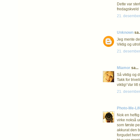
Dette var ster
fredagskveld 
21. desember
Unknown
sa..
Jeg mente det
Viktig og utro
21. desember
Miamor
sa...
Så viktig og d
Takk for triv
viktig! Var li
21. desember
Photo-Me-Li
Nok en heftig 
virke nokså u
som første pe
akkurat den bi
forgudet henn