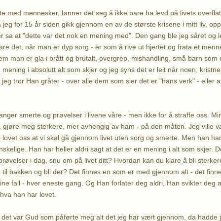
e med mennesker, lønner det seg å ikke bare ha levd på livets overfla
 jeg for 15 år siden gikk gjennom en av de største krisene i mitt liv, op
a at "dette var det nok en mening med". Den gang ble jeg såret og lei
øre det, når man er dyp sorg - er som å rive ut hjertet og frata et menn
em man er gla i brått og brutalt, overgrep, mishandling, små barn som d
 mening i absolutt alt som skjer og jeg syns det er leit når noen, krist
jeg tror Han gråter - over alle dem som sier det er "hans verk" - eller 
anger smerte og prøvelser i livene våre - men ikke for å straffe oss. Mi
 gjøre meg sterkere, mer avhengig av ham - på den måten. Jeg ville v
 lovet oss at vi skal gå gjennom livet uten sorg og smerte. Men han ha
skelige. Han har heller aldri sagt at det er en mening i alt som skjer. Det
røvelser i dag, snu om på livet ditt? Hvordan kan du klare å bli sterk
e til bakken og bli der? Det finnes en som er med gjennom alt - det finn
ine fall - hver eneste gang. Og Han forlater deg aldri, Han svikter deg 
 hva han har lovet.
 det var Gud som påførte meg alt det jeg har vært gjennom, da hadde jeg