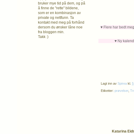
bruker mye tid på dem, og på
å finne de "rette" bildene,
som er en kombinasjon av
private og nettfunn. Ta
kontakt med meg på forhånd
♥ Flere har bedt meg
dersom du ønsker låne noe
fra bloggen min.
Takk :)
♥ Ny kalenderluke 
Lagt inn av
Spirea
kl.
5
Etiketter:
prøvelser
,
Tr
Katarina Eids