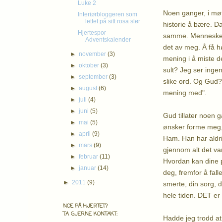
Luke 2
Noen ganger, i møt
Interiørbloggeren som
lettet på sitt rosa slør
historie å bære. Da
Hjertespor
samme. Mennesker s
Adventskalender
det av meg. Å få h
►
november
(3)
mening i å miste d
►
oktober
(3)
sult? Jeg ser ingen
►
september
(3)
slike ord. Og Gud? 
►
august
(6)
mening med".
►
juli
(4)
►
juni
(5)
Gud tillater noen g
►
mai
(5)
ønsker forme meg,
►
april
(9)
Ham. Han har aldri
►
mars
(9)
gjennom alt det van
►
februar
(11)
Hvordan kan dine p
►
januar
(14)
deg, fremfor å fall
►
2011
(9)
smerte, din sorg, d
hele tiden. DET er
NOE PÅ HJERTET?
TA GJERNE KONTAKT:
Hadde jeg trodd at