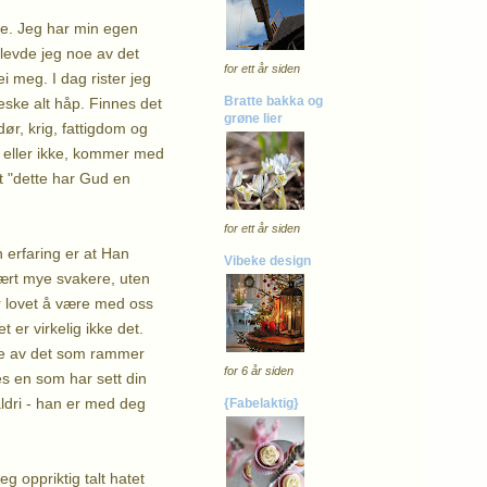
te. Jeg har min egen
plevde jeg noe av det
for ett år siden
 meg. I dag rister jeg
Bratte bakka og
eske alt håp. Finnes det
grøne lier
ør, krig, fattigdom og
ne eller ikke, kommer med
at "dette har Gud en
for ett år siden
n erfaring er at Han
Vibeke design
ært mye svakere, uten
r lovet å være med oss
 er virkelig ikke det.
ere av det som rammer
for 6 år siden
es en som har sett din
aldri - han er med deg
{Fabelaktig}
 oppriktig talt hatet