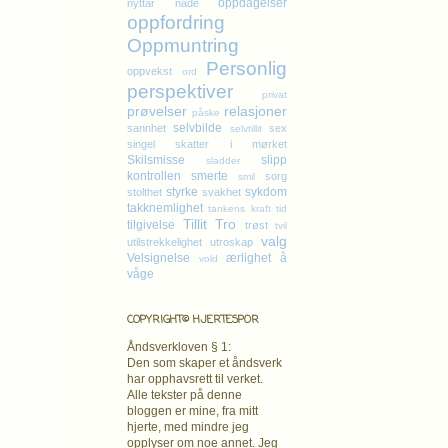
oppdagelser
nyttår
nåde
oppfordring
Oppmuntring
Personlig
oppvekst
ord
perspektiver
privat
prøvelser
relasjoner
påske
selvbilde
sannhet
sex
selvtillit
singel
skatter i mørket
Skilsmisse
slipp
sladder
kontrollen
smerte
sorg
smil
styrke
sykdom
stolthet
svakhet
takknemlighet
tankens kraft
tid
Tillit
Tro
tilgivelse
trøst
tvil
valg
utilstrekkelighet
utroskap
Velsignelse
ærlighet
å
vold
våge
COPYRIGHT© HJERTESPOR
Åndsverkloven § 1:
Den som skaper et åndsverk
har opphavsrett
til verket.
Alle tekster på denne
bloggen er mine, fra mitt
hjerte, med mindre jeg
opplyser om noe annet. Jeg