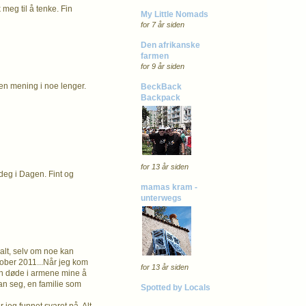
k meg til å tenke. Fin
My Little Nomads
for 7 år siden
Den afrikanske
farmen
for 9 år siden
gen mening i noe lenger.
BeckBack
Backpack
for 13 år siden
 deg i Dagen. Fint og
mamas kram -
unterwegs
 alt, selv om noe kan
tober 2011...Når jeg kom
for 13 år siden
Hun døde i armene mine å
oran seg, en familie som
Spotted by Locals