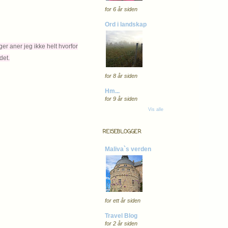
for 6 år siden
Ord i landskap
er aner jeg ikke helt hvorfor
det.
for 8 år siden
Hm...
for 9 år siden
Vis alle
REISEBLOGGER
Maliva`s verden
for ett år siden
Travel Blog
for 2 år siden