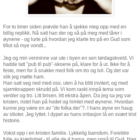
For to timer siden prøvde han å sjekke meg opp med en
billig replikk. Nå satt han der og så på meg med tårer i
øynene - og lurte på hvordan jeg klarte tro på en Gud som
tillot så mye vondt...
Jeg og min venninne var ute i byen en sen lørdagskveld. Vi
hadde tatt "pub til pub"-skoene på, klare for å ut. Ikke for å
feste, men for å snakke med folk om tro og tvil. Og det var
slik jeg møtte ham.
Han satt seg ned med oss, uten å ha blitt invitert, og med
sjarmknappen skrudd på. Vi kom raskt innpå tema som
verdier og tro. Litt brisen, litt ekstra åpen. Da jeg sa jeg var
kristen, ristet han på hodet og himlet med øynene. Hvordan
kunne jeg være en av "de folka der"?. I hans øyne en haug
av idioter. Jeg lyttet. I dypet av hans irritasjon lå en svært trist
historie.
Vokst opp i en kristen familie. Lykkelig barndom. Foreldre
fulle av kjærlighet - til alle de 4 barna, men også til Gud. Han