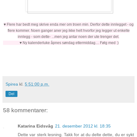
♥ Flere har bedt meg skrive enda mer om troen min. Derfor dette innlegget - og
flere kommer. Noen ganger aner jeg ikke helt hvorfor jeg legger ut enkelte
innlegg - som dette- ...men jeg antar noen der ute trenger det.
♥ Ny kalenderluke åpnes søndag ettermiddag.... Følg med :)
Spirea
kl.
5:51:00 p.m.
Del
58 kommentarer:
Katarina Eidsvåg
21. desember 2012 kl. 18:35
Dette var sterk lesning. Takk for at du delte dette, du er sykt