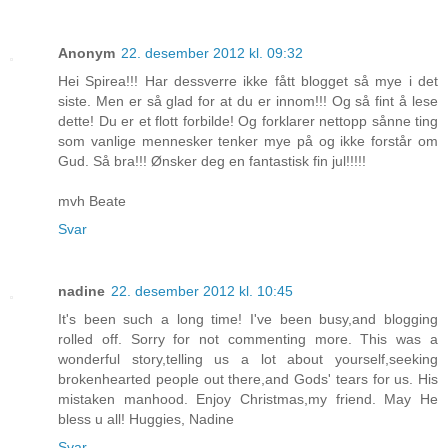
Anonym
22. desember 2012 kl. 09:32
Hei Spirea!!! Har dessverre ikke fått blogget så mye i det
siste. Men er så glad for at du er innom!!! Og så fint å lese
dette! Du er et flott forbilde! Og forklarer nettopp sånne ting
som vanlige mennesker tenker mye på og ikke forstår om
Gud. Så bra!!! Ønsker deg en fantastisk fin jul!!!!!
mvh Beate
Svar
nadine
22. desember 2012 kl. 10:45
It's been such a long time! I've been busy,and blogging
rolled off. Sorry for not commenting more. This was a
wonderful story,telling us a lot about yourself,seeking
brokenhearted people out there,and Gods' tears for us. His
mistaken manhood. Enjoy Christmas,my friend. May He
bless u all! Huggies, Nadine
Svar