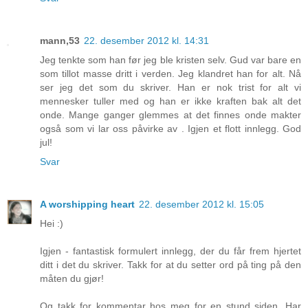
mann,53
22. desember 2012 kl. 14:31
Jeg tenkte som han før jeg ble kristen selv. Gud var bare en
som tillot masse dritt i verden. Jeg klandret han for alt. Nå
ser jeg det som du skriver. Han er nok trist for alt vi
mennesker tuller med og han er ikke kraften bak alt det
onde. Mange ganger glemmes at det finnes onde makter
også som vi lar oss påvirke av . Igjen et flott innlegg. God
jul!
Svar
A worshipping heart
22. desember 2012 kl. 15:05
Hei :)
Igjen - fantastisk formulert innlegg, der du får frem hjertet
ditt i det du skriver. Takk for at du setter ord på ting på den
måten du gjør!
Og takk for kommentar hos meg for en stund siden. Har