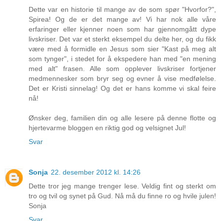
Dette var en historie til mange av de som spør "Hvorfor?",
Spirea! Og de er det mange av! Vi har nok alle våre
erfaringer eller kjenner noen som har gjennomgått dype
livskriser. Det var et sterkt eksempel du delte her, og du fikk
være med å formidle en Jesus som sier "Kast på meg alt
som tynger", i stedet for å ekspedere han med "en mening
med alt" frasen. Alle som opplever livskriser fortjener
medmennesker som bryr seg og evner å vise medfølelse.
Det er Kristi sinnelag! Og det er hans komme vi skal feire
nå!
Ønsker deg, familien din og alle lesere på denne flotte og
hjertevarme bloggen en riktig god og velsignet Jul!
Svar
Sonja
22. desember 2012 kl. 14:26
Dette tror jeg mange trenger lese. Veldig fint og sterkt om
tro og tvil og synet på Gud. Nå må du finne ro og hvile julen!
Sonja
Svar