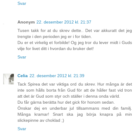
Svar
Anonym
22. desember 2012 kl. 21:37
Tusen takk for at du skrev dette.. Det var akkuratt det jeg
trengte i den perioden jeg er i for tiden.
Du er et virkelig et forbilde! Og jeg tror du lever midt i Guds
vilje for livet ditt i hvordan du bruker det!
Svar
Celia
22. desember 2012 kl. 21:39
Tack Spirea det var viktiga ord du skrev. Hur många är det
inte som hålls borta från Gud för att de håller fast vid tron
att det är Gud som styr och ställer i denna onda värld.
Du får gärna berätta hur det gick för honom sedan.
Önskar dej en underbar jul tillsammans med din familj.
Många kramar! Snart ska jag börja knapra på min
slickepinne av choklad ;)
Svar