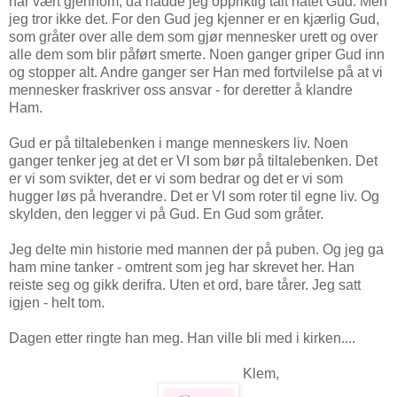
har vært gjennom, da hadde jeg oppriktig talt hatet Gud. Men
jeg tror ikke det. For den Gud jeg kjenner er en kjærlig Gud,
som gråter over alle dem som gjør mennesker urett og over
alle dem som blir påført smerte. Noen ganger griper Gud inn
og stopper alt. Andre ganger ser Han med fortvilelse på at vi
mennesker fraskriver oss ansvar - for deretter å klandre
Ham.
Gud er på tiltalebenken i mange menneskers liv. Noen
ganger tenker jeg at det er VI som bør på tiltalebenken. Det
er vi som svikter, det er vi som bedrar og det er vi som
hugger løs på hverandre. Det er VI som roter til egne liv. Og
skylden, den legger vi på Gud. En Gud som gråter.
Jeg delte min historie med mannen der på puben. Og jeg ga
ham mine tanker - omtrent som jeg har skrevet her. Han
reiste seg og gikk derifra. Uten et ord, bare tårer. Jeg satt
igjen - helt tom.
Dagen etter ringte han meg. Han ville bli med i kirken....
Klem,