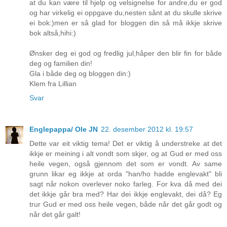
at du kan være til hjelp og velsignelse for andre,du er god
og har virkelig ei oppgave du,nesten sånt at du skulle skrive
ei bok:)men er så glad for bloggen din så må ikkje skrive
bok altså,hihi:)
Ønsker deg ei god og fredlig jul,håper den blir fin for både
deg og familien din!
Gla i både deg og bloggen din:)
Klem fra Lillian
Svar
Englepappa/ Ole JN
22. desember 2012 kl. 19:57
Dette var eit viktig tema! Det er viktig å understreke at det
ikkje er meining i alt vondt som skjer, og at Gud er med oss
heile vegen, også gjennom det som er vondt. Av same
grunn likar eg ikkje at orda "han/ho hadde englevakt" bli
sagt når nokon overlever noko farleg. For kva då med dei
det ikkje går bra med? Har dei ikkje englevakt, dei då? Eg
trur Gud er med oss heile vegen, både når det går godt og
når det går galt!