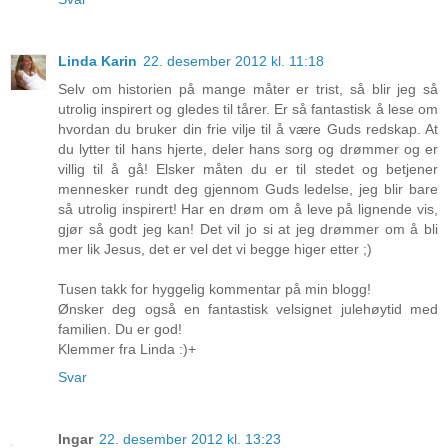
Linda Karin
22. desember 2012 kl. 11:18
Selv om historien på mange måter er trist, så blir jeg så
utrolig inspirert og gledes til tårer. Er så fantastisk å lese om
hvordan du bruker din frie vilje til å være Guds redskap. At
du lytter til hans hjerte, deler hans sorg og drømmer og er
villig til å gå! Elsker måten du er til stedet og betjener
mennesker rundt deg gjennom Guds ledelse, jeg blir bare
så utrolig inspirert! Har en drøm om å leve på lignende vis,
gjør så godt jeg kan! Det vil jo si at jeg drømmer om å bli
mer lik Jesus, det er vel det vi begge higer etter ;)
Tusen takk for hyggelig kommentar på min blogg!
Ønsker deg også en fantastisk velsignet julehøytid med
familien. Du er god!
Klemmer fra Linda :)+
Svar
Ingar
22. desember 2012 kl. 13:23