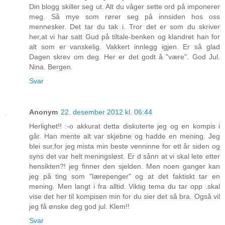
Din blogg skiller seg ut. Alt du våger sette ord på imponerer
meg. Så mye som rører seg på innsiden hos oss
mennesker. Det tar du tak i. Tror det er som du skriver
her,at vi har satt Gud på tiltale-benken og klandret han for
alt som er vanskelig. Vakkert innlegg igjen. Er så glad
Dagen skrev om deg. Her er det godt å "være". God Jul.
Nina. Bergen.
Svar
Anonym
22. desember 2012 kl. 06:44
Herlighet!! :-o akkurat detta diskuterte jeg og en kompis i
går. Han mente alt var skjebne og hadde en mening. Jeg
blei sur,for jeg mista min beste venninne for ett år siden og
syns det var helt meningsløst. Er d sånn at vi skal lete etter
hensikten?! jeg finner den sjelden. Men noen ganger kan
jeg på ting som "lærepenger" og at det faktiskt tar en
mening. Men langt i fra alltid. Viktig tema du tar opp .skal
vise det her til kompisen min for du sier det så bra. Også vil
jeg få ønske deg god jul. Klem!!
Svar