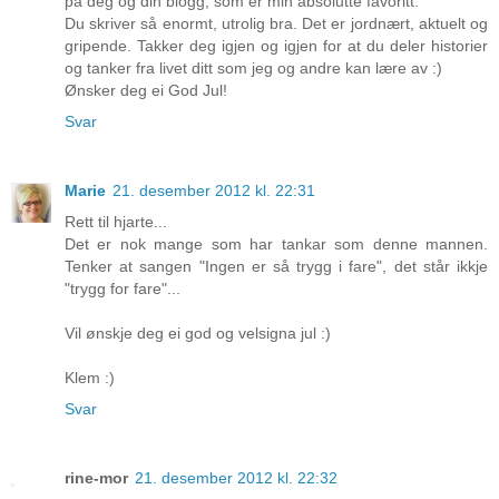
på deg og din blogg, som er min absolutte favoritt.
Du skriver så enormt, utrolig bra. Det er jordnært, aktuelt og
gripende. Takker deg igjen og igjen for at du deler historier
og tanker fra livet ditt som jeg og andre kan lære av :)
Ønsker deg ei God Jul!
Svar
Marie
21. desember 2012 kl. 22:31
Rett til hjarte...
Det er nok mange som har tankar som denne mannen.
Tenker at sangen "Ingen er så trygg i fare", det står ikkje
"trygg for fare"...
Vil ønskje deg ei god og velsigna jul :)
Klem :)
Svar
rine-mor
21. desember 2012 kl. 22:32