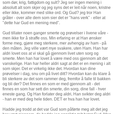
som dør, krig, fattigdom og sult? Jeg ser ingen mening i
absolutt alt som skjer og jeg syns det er leit når noen, kristne
eller ikke, kommer med slike ord. Og Gud? jeg tror Han
gråter - over alle dem som sier det er "hans verk" - eller at
"dette har Gud en mening med".
Gud tillater noen ganger smerte og prøvelser i livene våre -
men ikke for å straffe oss. Min erfaring er at Han ønsker
forme meg, gjøre meg sterkere, mer avhengig av ham - på
den måten. Jeg ville vært mye svakere, uten Ham. Han har
aldri lovet oss at vi skal gå gjennom livet uten sorg og
smerte. Men han har lovet å være med oss gjennom alt det
vanskelige. Han har heller aldri sagt at det er en mening i alt
som skjer. Det er virkelig ikke det. Hvordan kan dine
prøvelser i dag, snu om på livet ditt? Hvordan kan du klare å
bli sterkere av det som rammer deg, fremfor å falle til bakken
og bli der? Det finnes en som er med gjennom alt - det
finnes en som har sett din smerte, din sorg, dine fall - hver
eneste gang. Og Han forlater deg aldri, Han svikter deg aldri
- han er med deg hele tiden. DET er hva han har lovet.
Hadde jeg trodd at det var Gud som påførte meg alt det jeg