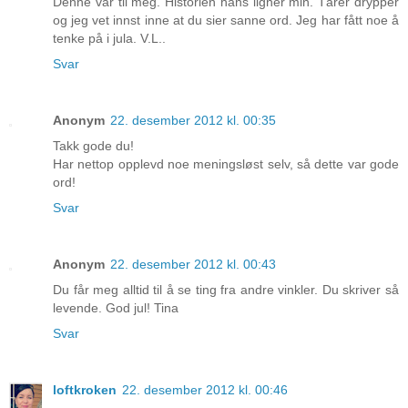
Denne var til meg. Historien hans ligner min. Tårer drypper
og jeg vet innst inne at du sier sanne ord. Jeg har fått noe å
tenke på i jula. V.L..
Svar
Anonym
22. desember 2012 kl. 00:35
Takk gode du!
Har nettop opplevd noe meningsløst selv, så dette var gode
ord!
Svar
Anonym
22. desember 2012 kl. 00:43
Du får meg alltid til å se ting fra andre vinkler. Du skriver så
levende. God jul! Tina
Svar
loftkroken
22. desember 2012 kl. 00:46