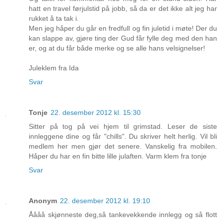
hatt en travel førjulstid på jobb, så da er det ikke alt jeg har
rukket å ta tak i.
Men jeg håper du går en fredfull og fin juletid i møte! Der du
kan slappe av, gjøre ting der Gud får fylle deg med den han
er, og at du får både merke og se alle hans velsignelser!
Juleklem fra Ida
Svar
Tonje
22. desember 2012 kl. 15:30
Sitter på tog på vei hjem til grimstad. Leser de siste
innleggene dine og får "chills". Du skriver helt herlig. Vil bli
medlem her men gjør det senere. Vanskelig fra mobilen.
Håper du har en fin bitte lille julaften. Varm klem fra tonje
Svar
Anonym
22. desember 2012 kl. 19:10
Åååå skjønneste deg,så tankevekkende innlegg og så flott