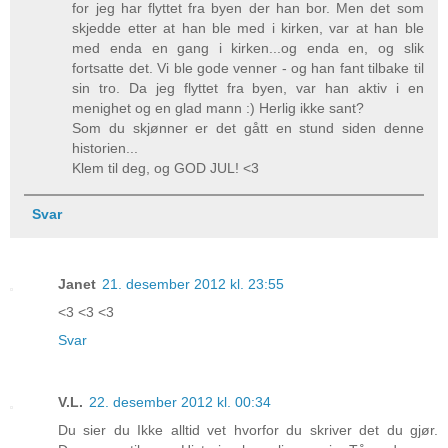
for jeg har flyttet fra byen der han bor. Men det som
skjedde etter at han ble med i kirken, var at han ble
med enda en gang i kirken...og enda en, og slik
fortsatte det. Vi ble gode venner - og han fant tilbake til
sin tro. Da jeg flyttet fra byen, var han aktiv i en
menighet og en glad mann :) Herlig ikke sant?
Som du skjønner er det gått en stund siden denne
historien...
Klem til deg, og GOD JUL! <3
Svar
Janet
21. desember 2012 kl. 23:55
<3 <3 <3
Svar
V.L.
22. desember 2012 kl. 00:34
Du sier du Ikke alltid vet hvorfor du skriver det du gjør.