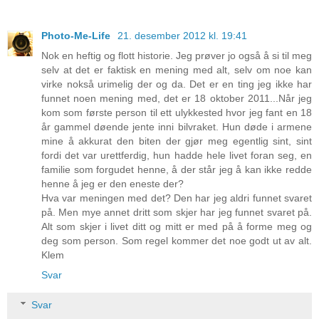
Photo-Me-Life
21. desember 2012 kl. 19:41
Nok en heftig og flott historie. Jeg prøver jo også å si til meg
selv at det er faktisk en mening med alt, selv om noe kan
virke nokså urimelig der og da. Det er en ting jeg ikke har
funnet noen mening med, det er 18 oktober 2011...Når jeg
kom som første person til ett ulykkested hvor jeg fant en 18
år gammel døende jente inni bilvraket. Hun døde i armene
mine å akkurat den biten der gjør meg egentlig sint, sint
fordi det var urettferdig, hun hadde hele livet foran seg, en
familie som forgudet henne, å der står jeg å kan ikke redde
henne å jeg er den eneste der?
Hva var meningen med det? Den har jeg aldri funnet svaret
på. Men mye annet dritt som skjer har jeg funnet svaret på.
Alt som skjer i livet ditt og mitt er med på å forme meg og
deg som person. Som regel kommer det noe godt ut av alt.
Klem
Svar
Svar