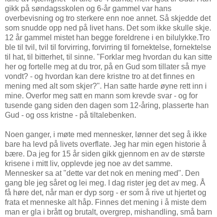
gikk på søndagsskolen og 6-år gammel var hans
overbevisning og tro sterkere enn noe annet. Så skjedde det
som snudde opp ned på livet hans. Det som ikke skulle skje.
12 år gammel mistet han begge foreldrene i en bilulykke.Tro
ble til tvil, tvil til forvirring, forvirring til fornektelse, fornektelse
til hat, til bitterhet, til sinne. "Forklar meg hvordan du kan sitte
her og fortelle meg at du tror, på en Gud som tillater så mye
vondt? - og hvordan kan dere kristne tro at det finnes en
mening med alt som skjer?". Han satte harde øyne rett inn i
mine. Overfor meg satt en mann som krevde svar - og for
tusende gang siden den dagen som 12-åring, plasserte han
Gud - og oss kristne - på tiltalebenken.
Noen ganger, i møte med mennesker, lønner det seg å ikke
bare ha levd på livets overflate. Jeg har min egen historie å
bære. Da jeg for 15 år siden gikk gjennom en av de største
krisene i mitt liv, opplevde jeg noe av det samme.
Mennesker sa at "dette var det nok en mening med". Den
gang ble jeg såret og lei meg. I dag rister jeg det av meg. Å
få høre det, når man er dyp sorg - er som å rive ut hjertet og
frata et menneske alt håp. Finnes det mening i å miste dem
man er gla i brått og brutalt, overgrep, mishandling, små barn