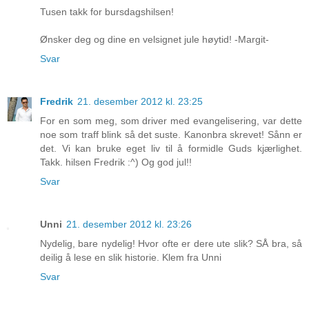
Tusen takk for bursdagshilsen!
Ønsker deg og dine en velsignet jule høytid! -Margit-
Svar
Fredrik
21. desember 2012 kl. 23:25
For en som meg, som driver med evangelisering, var dette
noe som traff blink så det suste. Kanonbra skrevet! Sånn er
det. Vi kan bruke eget liv til å formidle Guds kjærlighet.
Takk. hilsen Fredrik :^) Og god jul!!
Svar
Unni
21. desember 2012 kl. 23:26
Nydelig, bare nydelig! Hvor ofte er dere ute slik? SÅ bra, så
deilig å lese en slik historie. Klem fra Unni
Svar