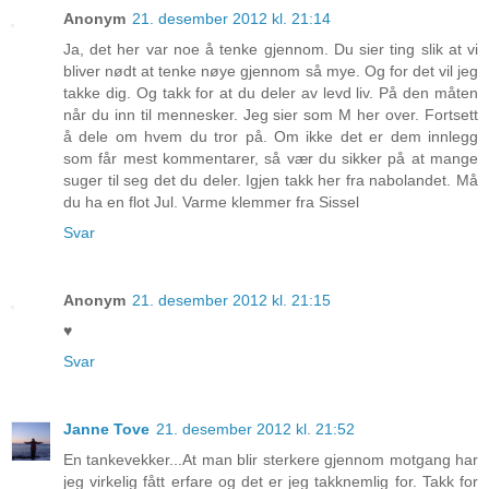
Anonym
21. desember 2012 kl. 21:14
Ja, det her var noe å tenke gjennom. Du sier ting slik at vi
bliver nødt at tenke nøye gjennom så mye. Og for det vil jeg
takke dig. Og takk for at du deler av levd liv. På den måten
når du inn til mennesker. Jeg sier som M her over. Fortsett
å dele om hvem du tror på. Om ikke det er dem innlegg
som får mest kommentarer, så vær du sikker på at mange
suger til seg det du deler. Igjen takk her fra nabolandet. Må
du ha en flot Jul. Varme klemmer fra Sissel
Svar
Anonym
21. desember 2012 kl. 21:15
♥
Svar
Janne Tove
21. desember 2012 kl. 21:52
En tankevekker...At man blir sterkere gjennom motgang har
jeg virkelig fått erfare og det er jeg takknemlig for. Takk for