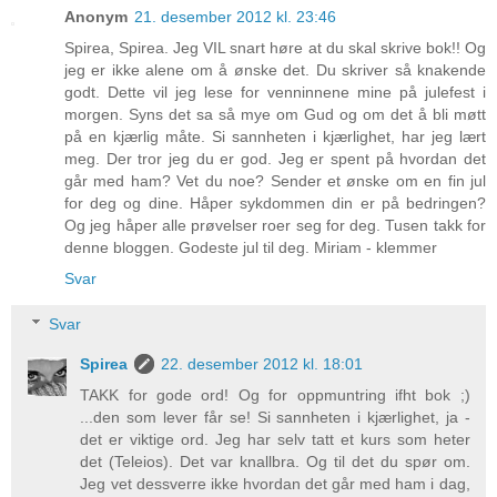
Anonym
21. desember 2012 kl. 23:46
Spirea, Spirea. Jeg VIL snart høre at du skal skrive bok!! Og
jeg er ikke alene om å ønske det. Du skriver så knakende
godt. Dette vil jeg lese for venninnene mine på julefest i
morgen. Syns det sa så mye om Gud og om det å bli møtt
på en kjærlig måte. Si sannheten i kjærlighet, har jeg lært
meg. Der tror jeg du er god. Jeg er spent på hvordan det
går med ham? Vet du noe? Sender et ønske om en fin jul
for deg og dine. Håper sykdommen din er på bedringen?
Og jeg håper alle prøvelser roer seg for deg. Tusen takk for
denne bloggen. Godeste jul til deg. Miriam - klemmer
Svar
Svar
Spirea
22. desember 2012 kl. 18:01
TAKK for gode ord! Og for oppmuntring ifht bok ;)
...den som lever får se! Si sannheten i kjærlighet, ja -
det er viktige ord. Jeg har selv tatt et kurs som heter
det (Teleios). Det var knallbra. Og til det du spør om.
Jeg vet dessverre ikke hvordan det går med ham i dag,