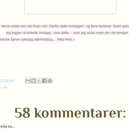
 skrive enda mer om troen min. Derfor dette innlegget - og flere kommer. Noen gang
jeg legger ut enkelte innlegg - som dette- ...men jeg antar noen der ute trenger 
åpnes søndag ettermiddag.... Følg med :)
:51:00 p.m.
o
,
tvil
58 kommentarer:
våg sa...