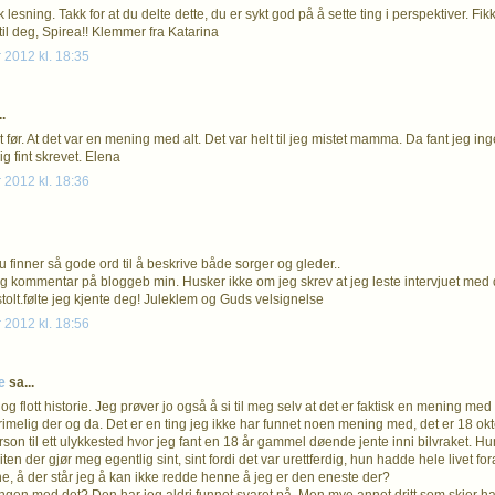
k lesning. Takk for at du delte dette, du er sykt god på å sette ting i perspektiver. Fik
til deg, Spirea!! Klemmer fra Katarina
 2012 kl. 18:35
.
 før. At det var en mening med alt. Det var helt til jeg mistet mamma. Da fant jeg in
lig fint skrevet. Elena
 2012 kl. 18:36
u finner så gode ord til å beskrive både sorger og gleder..
elig kommentar på bloggeb min. Husker ikke om jeg skrev at jeg leste intervjuet med
tt stolt.følte jeg kjente deg! Juleklem og Guds velsignelse
 2012 kl. 18:56
fe
sa...
og flott historie. Jeg prøver jo også å si til meg selv at det er faktisk en mening med
rimelig der og da. Det er en ting jeg ikke har funnet noen mening med, det er 18 ok
rson til ett ulykkested hvor jeg fant en 18 år gammel døende jente inni bilvraket. 
ten der gjør meg egentlig sint, sint fordi det var urettferdig, hun hadde hele livet f
e, å der står jeg å kan ikke redde henne å jeg er den eneste der?