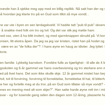
 prøvde han å sjekke meg opp med en billig replikk. Nå satt han der og
å hvordan jeg klarte tro på en Gud som tillot så mye vondt...
 var ute i byen en sen lørdagskveld. Vi hadde tatt "pub til pub"-skoene 
r å snakke med folk om tro og tvil. Og det var slik jeg møtte ham.
ed oss, uten å ha blitt invitert, og med sjarmknappen skrudd på. Vi k
t brisen, litt ekstra åpen. Da jeg sa jeg var kristen, ristet han på hodet
ære en av "de folka der"?. I hans øyne en haug av idioter. Jeg lyttet. I
torie.
ten familie. Lykkelig barndom. Foreldre fulle av kjærlighet - til alle de 4
gsskolen og 6-år gammel var hans overbevisning og tro sterkere enn n
 på livet hans. Det som ikke skulle skje. 12 år gammel mistet han beg
tvil, tvil til forvirring, forvirring til fornektelse, fornektelse til hat, til bitt
te her og fortelle meg at du tror, på en Gud som tillater så mye vondt?
 finnes en mening med alt som skjer?". Han satte harde øyne rett inn i m
ar - og for tusende gang siden den dagen som 12-åring, plasserte ha