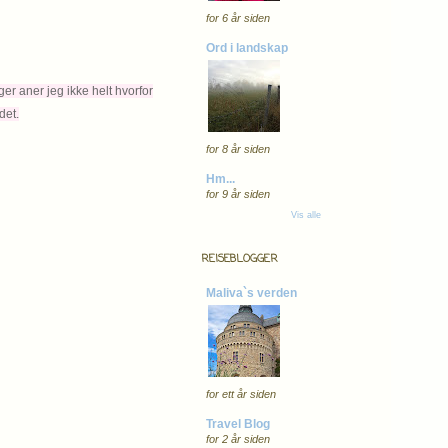
for 6 år siden
Ord i landskap
er aner jeg ikke helt hvorfor
det.
for 8 år siden
Hm...
for 9 år siden
Vis alle
REISEBLOGGER
Maliva`s verden
for ett år siden
Travel Blog
for 2 år siden