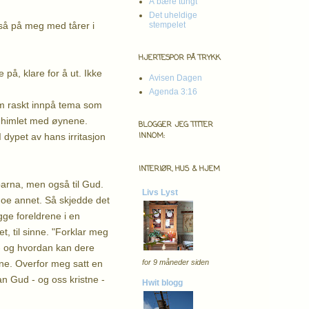
Å bære tungt
Det uheldige
 så på meg med tårer i
stempelet
HJERTESPOR PÅ TRYKK
på, klare for å ut. Ikke
Avisen Dagen
Agenda 3:16
om raskt innpå tema som
 og himlet med øynene.
BLOGGER JEG TITTER
INNOM:
 dypet av hans irritasjon
INTERIØR, HUS & HJEM
 barna, men også til Gud.
Livs Lyst
oe annet. Så skjedde det
ge foreldrene i en
erhet, til sinne. "Forklar meg
 - og hvordan kan dere
ine. Overfor meg satt en
for 9 måneder siden
n Gud - og oss kristne -
Hwit blogg