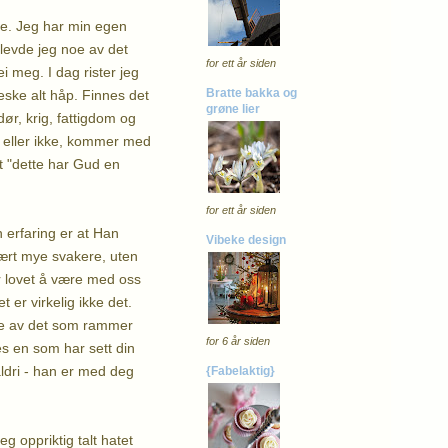
te. Jeg har min egen
plevde jeg noe av det
for ett år siden
 meg. I dag rister jeg
Bratte bakka og
eske alt håp. Finnes det
grøne lier
ør, krig, fattigdom og
ne eller ikke, kommer med
at "dette har Gud en
for ett år siden
n erfaring er at Han
Vibeke design
ært mye svakere, uten
r lovet å være med oss
 er virkelig ikke det.
ere av det som rammer
for 6 år siden
es en som har sett din
aldri - han er med deg
{Fabelaktig}
 oppriktig talt hatet