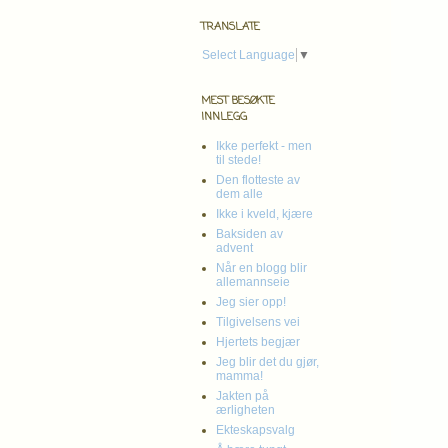
TRANSLATE
Select Language
▼
MEST BESØKTE
INNLEGG
Ikke perfekt - men
til stede!
Den flotteste av
dem alle
Ikke i kveld, kjære
Baksiden av
advent
Når en blogg blir
allemannseie
Jeg sier opp!
Tilgivelsens vei
Hjertets begjær
Jeg blir det du gjør,
mamma!
Jakten på
ærligheten
Ekteskapsvalg