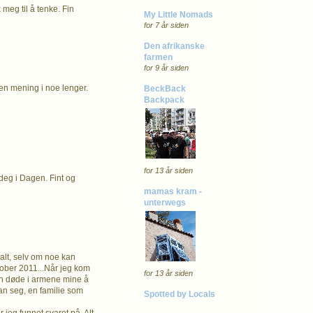
k meg til å tenke. Fin
My Little Nomads
for 7 år siden
Den afrikanske
farmen
for 9 år siden
gen mening i noe lenger.
BeckBack
Backpack
for 13 år siden
 deg i Dagen. Fint og
mamas kram -
unterwegs
 alt, selv om noe kan
tober 2011...Når jeg kom
for 13 år siden
Hun døde i armene mine å
oran seg, en familie som
Spotted by Locals