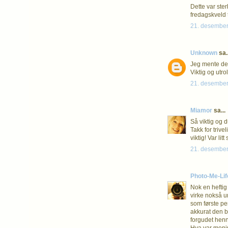
Dette var ster
fredagskveld 
21. desember
Unknown
sa..
Jeg mente det
Viktig og utro
21. desember
Miamor
sa...
Så viktig og d
Takk for triv
viktig! Var li
21. desember
Photo-Me-Li
Nok en heftig 
virke nokså u
som første pe
akkurat den bi
forgudet henn