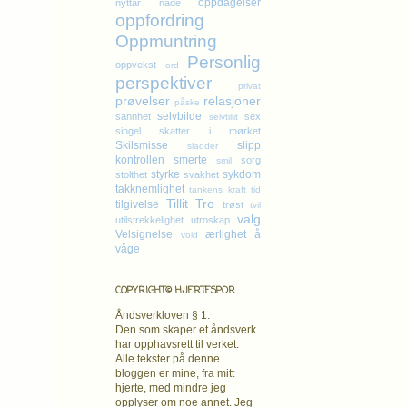
oppdagelser
nyttår
nåde
oppfordring
Oppmuntring
Personlig
oppvekst
ord
perspektiver
privat
prøvelser
relasjoner
påske
selvbilde
sannhet
sex
selvtillit
singel
skatter i mørket
Skilsmisse
slipp
sladder
kontrollen
smerte
sorg
smil
styrke
sykdom
stolthet
svakhet
takknemlighet
tankens kraft
tid
Tillit
Tro
tilgivelse
trøst
tvil
valg
utilstrekkelighet
utroskap
Velsignelse
ærlighet
å
vold
våge
COPYRIGHT© HJERTESPOR
Åndsverkloven § 1:
Den som skaper et åndsverk
har opphavsrett
til verket.
Alle tekster på denne
bloggen er mine, fra mitt
hjerte, med mindre jeg
opplyser om noe annet. Jeg