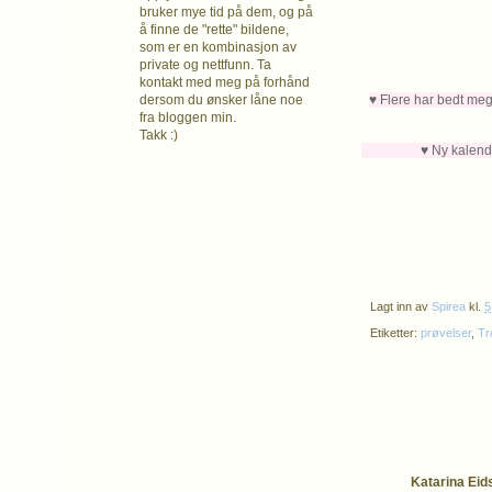
bruker mye tid på dem, og på
å finne de "rette" bildene,
som er en kombinasjon av
private og nettfunn. Ta
kontakt med meg på forhånd
♥ Flere har bedt meg
dersom du ønsker låne noe
fra bloggen min.
Takk :)
♥ Ny kalenderluke 
Lagt inn av
Spirea
kl.
5
Etiketter:
prøvelser
,
Tr
Katarina Eids