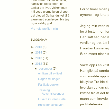
mennesker, litt om familien,
samliv og relasjoner - og
tanker om livet. Velkommen
For to timer siden
hit! Legg gjerne igjen et spor,
øynene - og lurte p
det gleder! Og har du lyst til å
være med som følger, blir jeg
også veldig gla!
Jeg og min venninne
Vis hele profilen min
for å feste, men fo
Han satt seg ned m
BLOGGARKIV
verdier og tro. Lit
►
2015
(8)
Hvordan kunne jeg v
►
2014
(5)
lå en svært trist his
►
2013
(31)
▼
2012
(81)
Vokst opp i en kris
▼
desember
(9)
Han gikk på sønda
en liten bit av livet
som snudde opp ned
Dagen før dagen...
bilulykke.Tro ble til 
På tiltalebenken
hvordan du kan sit
Trekning
kristne tro at det
Adventskalender
mann som krevde sv
Luke 3 ♥ Green Gate
på tiltalebenken.
Baksiden av advent