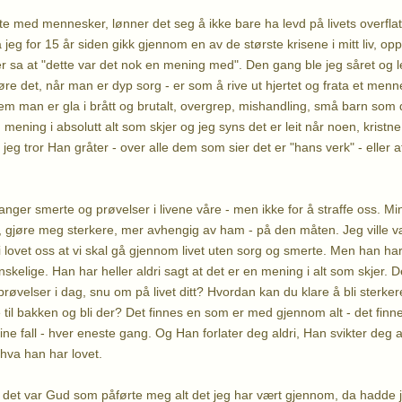
e med mennesker, lønner det seg å ikke bare ha levd på livets overfla
 jeg for 15 år siden gikk gjennom en av de største krisene i mitt liv, op
a at "dette var det nok en mening med". Den gang ble jeg såret og lei
øre det, når man er dyp sorg - er som å rive ut hjertet og frata et menn
em man er gla i brått og brutalt, overgrep, mishandling, små barn som d
 mening i absolutt alt som skjer og jeg syns det er leit når noen, krist
jeg tror Han gråter - over alle dem som sier det er "hans verk" - eller 
anger smerte og prøvelser i livene våre - men ikke for å straffe oss. Mi
 gjøre meg sterkere, mer avhengig av ham - på den måten. Jeg ville v
 lovet oss at vi skal gå gjennom livet uten sorg og smerte. Men han ha
skelige. Han har heller aldri sagt at det er en mening i alt som skjer. Det
røvelser i dag, snu om på livet ditt? Hvordan kan du klare å bli sterk
e til bakken og bli der? Det finnes en som er med gjennom alt - det finn
ine fall - hver eneste gang. Og Han forlater deg aldri, Han svikter deg 
 hva han har lovet.
 det var Gud som påførte meg alt det jeg har vært gjennom, da hadde jeg