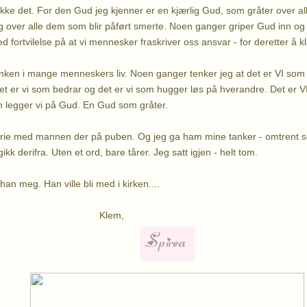
ikke det. For den Gud jeg kjenner er en kjærlig Gud, som gråter over a
 over alle dem som blir påført smerte. Noen ganger griper Gud inn og 
 fortvilelse på at vi mennesker fraskriver oss ansvar - for deretter å 
enken i mange menneskers liv. Noen ganger tenker jeg at det er VI som 
det er vi som bedrar og det er vi som hugger løs på hverandre. Det er VI
en legger vi på Gud. En Gud som gråter.
orie med mannen der på puben. Og jeg ga ham mine tanker - omtrent so
ikk derifra. Uten et ord, bare tårer. Jeg satt igjen - helt tom.
han meg. Han ville bli med i kirken....
lem,