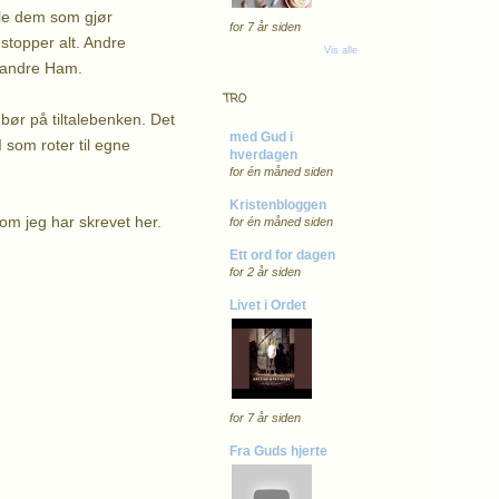
lle dem som gjør
for 7 år siden
stopper alt. Andre
Vis alle
klandre Ham.
TRO
bør på tiltalebenken. Det
med Gud i
 som roter til egne
hverdagen
for én måned siden
Kristenbloggen
m jeg har skrevet her.
for én måned siden
Ett ord for dagen
for 2 år siden
Livet i Ordet
for 7 år siden
Fra Guds hjerte