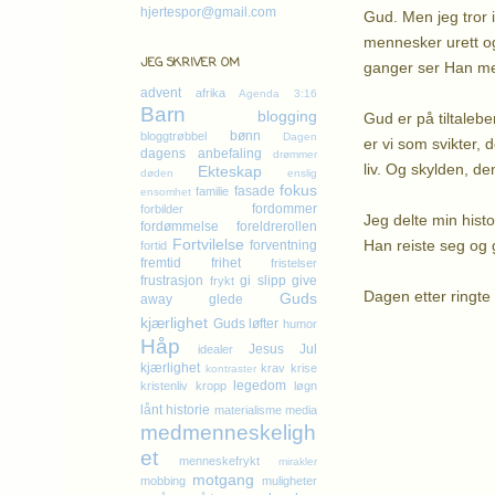
hjertespor@gmail.com
Gud. Men jeg tror 
mennesker urett og
JEG SKRIVER OM
ganger ser Han med
advent
afrika
Agenda 3:16
Barn
blogging
Gud er på tiltaleb
bønn
bloggtrøbbel
Dagen
er vi som svikter, 
dagens anbefaling
drømmer
liv. Og skylden, d
Ekteskap
døden
enslig
fokus
fasade
familie
ensomhet
fordommer
forbilder
Jeg delte min hist
fordømmelse
foreldrerollen
Fortvilelse
Han reiste seg og g
forventning
fortid
fremtid
frihet
fristelser
frustrasjon
gi slipp
give
frykt
Dagen etter ringte 
Guds
away
glede
kjærlighet
Guds løfter
humor
Håp
K
Jesus
Jul
idealer
kjærlighet
krav
krise
kontraster
legedom
kristenliv
kropp
løgn
lånt historie
materialisme
media
medmenneskeligh
et
menneskefrykt
mirakler
motgang
mobbing
muligheter