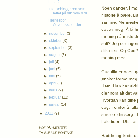
Luke 2
Noen ganger, i møt
Interiørbloggeren som
lettet på sitt rosa slør
historie å bære. Da
Hjertespor
samme. Mennesker s
Adventskalender
det av meg. Å få h
►
november
(3)
mening i å miste d
►
oktober
(3)
sult? Jeg ser ingen
►
september
(3)
slike ord. Og Gud? 
►
august
(6)
mening med".
►
juli
(4)
►
juni
(5)
Gud tillater noen g
►
mai
(5)
ønsker forme meg,
►
april
(9)
Ham. Han har aldri
►
mars
(9)
gjennom alt det van
►
februar
(11)
Hvordan kan dine p
►
januar
(14)
deg, fremfor å fall
►
2011
(9)
smerte, din sorg, d
hele tiden. DET er
NOE PÅ HJERTET?
TA GJERNE KONTAKT:
Hadde jeg trodd at