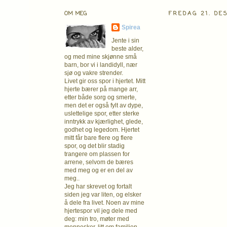
OM MEG
FREDAG 21. DE
Spirea
Jente i sin
beste alder,
og med mine skjønne små
barn, bor vi i landidyll, nær
sjø og vakre strender.
Livet gir oss spor i hjertet. Mitt
hjerte bærer på mange arr,
etter både sorg og smerte,
men det er også fylt av dype,
uslettelige spor, etter sterke
inntrykk av kjærlighet, glede,
godhet og legedom. Hjertet
mitt får bare flere og flere
spor, og det blir stadig
trangere om plassen for
arrene, selvom de bæres
med meg og er en del av
meg..
Jeg har skrevet og fortalt
siden jeg var liten, og elsker
å dele fra livet. Noen av mine
hjertespor vil jeg dele med
deg: min tro, møter med