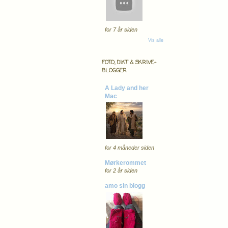
for 7 år siden
Vis alle
FOTO, DIKT & SKRIVE-
BLOGGER
A Lady and her
Mac
for 4 måneder siden
Mørkerommet
for 2 år siden
amo sin blogg