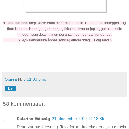
♥ Flere har bedt meg skrive enda mer om troen min. Derfor dette innlegget - og
flere kommer. Noen ganger aner jeg ikke helt hvorfor jeg legger ut enkelte
innlegg - som dette- ...men jeg antar noen der ute trenger det.
♥ Ny kalenderluke åpnes søndag ettermiddag.... Følg med :)
Spirea
kl.
5:51:00 p.m.
Del
58 kommentarer:
Katarina Eidsvåg
21. desember 2012 kl. 18:35
Dette var sterk lesning. Takk for at du delte dette, du er sykt