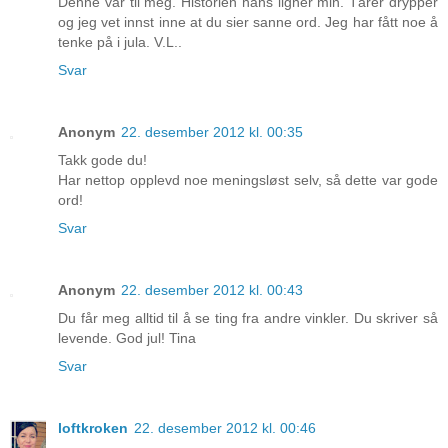
Denne var til meg. Historien hans ligner min. Tårer drypper
og jeg vet innst inne at du sier sanne ord. Jeg har fått noe å
tenke på i jula. V.L..
Svar
Anonym
22. desember 2012 kl. 00:35
Takk gode du!
Har nettop opplevd noe meningsløst selv, så dette var gode
ord!
Svar
Anonym
22. desember 2012 kl. 00:43
Du får meg alltid til å se ting fra andre vinkler. Du skriver så
levende. God jul! Tina
Svar
loftkroken
22. desember 2012 kl. 00:46