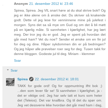
Anonym
21. desember 2012 kl. 23:46
Spirea, Spirea. Jeg VIL snart høre at du skal skrive bok!! Og
jeg er ikke alene om å ønske det. Du skriver så knakende
godt. Dette vil jeg lese for venninnene mine på julefest i
morgen. Syns det sa så mye om Gud og om det å bli møtt
på en kjærlig måte. Si sannheten i kjærlighet, har jeg lært
meg. Der tror jeg du er god. Jeg er spent på hvordan det
går med ham? Vet du noe? Sender et ønske om en fin jul
for deg og dine. Håper sykdommen din er på bedringen?
Og jeg håper alle prøvelser roer seg for deg. Tusen takk for
denne bloggen. Godeste jul til deg. Miriam - klemmer
Svar
Svar
Spirea
22. desember 2012 kl. 18:01
TAKK for gode ord! Og for oppmuntring ifht bok ;)
...den som lever får se! Si sannheten i kjærlighet, ja -
det er viktige ord. Jeg har selv tatt et kurs som heter
det (Teleios). Det var knallbra. Og til det du spør om.
Jeg vet dessverre ikke hvordan det går med ham i dag,