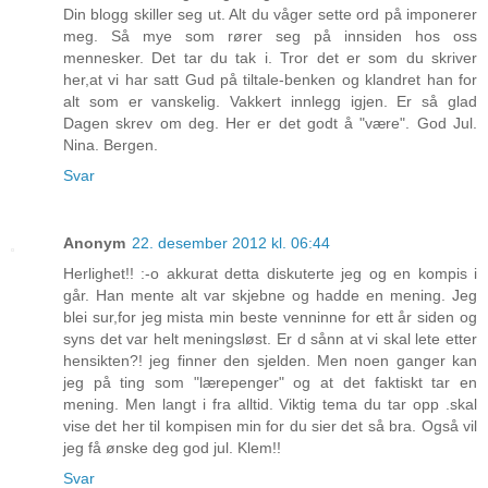
Din blogg skiller seg ut. Alt du våger sette ord på imponerer
meg. Så mye som rører seg på innsiden hos oss
mennesker. Det tar du tak i. Tror det er som du skriver
her,at vi har satt Gud på tiltale-benken og klandret han for
alt som er vanskelig. Vakkert innlegg igjen. Er så glad
Dagen skrev om deg. Her er det godt å "være". God Jul.
Nina. Bergen.
Svar
Anonym
22. desember 2012 kl. 06:44
Herlighet!! :-o akkurat detta diskuterte jeg og en kompis i
går. Han mente alt var skjebne og hadde en mening. Jeg
blei sur,for jeg mista min beste venninne for ett år siden og
syns det var helt meningsløst. Er d sånn at vi skal lete etter
hensikten?! jeg finner den sjelden. Men noen ganger kan
jeg på ting som "lærepenger" og at det faktiskt tar en
mening. Men langt i fra alltid. Viktig tema du tar opp .skal
vise det her til kompisen min for du sier det så bra. Også vil
jeg få ønske deg god jul. Klem!!
Svar