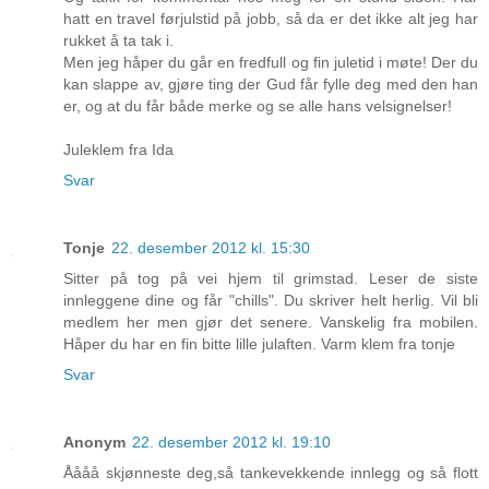
hatt en travel førjulstid på jobb, så da er det ikke alt jeg har
rukket å ta tak i.
Men jeg håper du går en fredfull og fin juletid i møte! Der du
kan slappe av, gjøre ting der Gud får fylle deg med den han
er, og at du får både merke og se alle hans velsignelser!
Juleklem fra Ida
Svar
Tonje
22. desember 2012 kl. 15:30
Sitter på tog på vei hjem til grimstad. Leser de siste
innleggene dine og får "chills". Du skriver helt herlig. Vil bli
medlem her men gjør det senere. Vanskelig fra mobilen.
Håper du har en fin bitte lille julaften. Varm klem fra tonje
Svar
Anonym
22. desember 2012 kl. 19:10
Åååå skjønneste deg,så tankevekkende innlegg og så flott