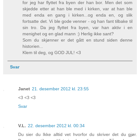
for jeg har flyttet fra byen der han bor. Men det som
skjedde etter at han ble med i kirken, var at han ble
med enda en gang i kirken...og enda en, og slik
fortsatte det. Vi ble gode venner - og han fant tilbake til
sin tro. Da jeg flyttet fra byen, var han aktiv i en
menighet og en glad mann :) Herlig ikke sant?
Som du skjønner er det gått en stund siden denne
historien...
Klem til deg, og GOD JUL! <3
Svar
Janet
21. desember 2012 kl. 23:55
<3 <3 <3
Svar
V.L.
22. desember 2012 kl. 00:34
Du sier du Ikke alltid vet hvorfor du skriver det du gjør.