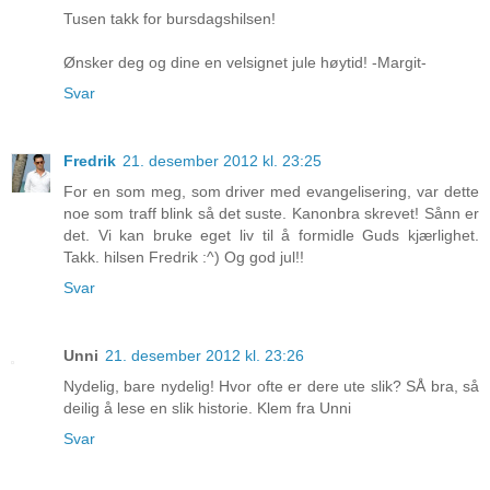
Tusen takk for bursdagshilsen!
Ønsker deg og dine en velsignet jule høytid! -Margit-
Svar
Fredrik
21. desember 2012 kl. 23:25
For en som meg, som driver med evangelisering, var dette
noe som traff blink så det suste. Kanonbra skrevet! Sånn er
det. Vi kan bruke eget liv til å formidle Guds kjærlighet.
Takk. hilsen Fredrik :^) Og god jul!!
Svar
Unni
21. desember 2012 kl. 23:26
Nydelig, bare nydelig! Hvor ofte er dere ute slik? SÅ bra, så
deilig å lese en slik historie. Klem fra Unni
Svar