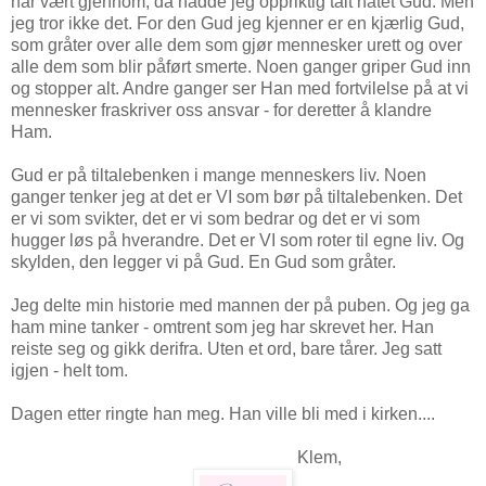
har vært gjennom, da hadde jeg oppriktig talt hatet Gud. Men
jeg tror ikke det. For den Gud jeg kjenner er en kjærlig Gud,
som gråter over alle dem som gjør mennesker urett og over
alle dem som blir påført smerte. Noen ganger griper Gud inn
og stopper alt. Andre ganger ser Han med fortvilelse på at vi
mennesker fraskriver oss ansvar - for deretter å klandre
Ham.
Gud er på tiltalebenken i mange menneskers liv. Noen
ganger tenker jeg at det er VI som bør på tiltalebenken. Det
er vi som svikter, det er vi som bedrar og det er vi som
hugger løs på hverandre. Det er VI som roter til egne liv. Og
skylden, den legger vi på Gud. En Gud som gråter.
Jeg delte min historie med mannen der på puben. Og jeg ga
ham mine tanker - omtrent som jeg har skrevet her. Han
reiste seg og gikk derifra. Uten et ord, bare tårer. Jeg satt
igjen - helt tom.
Dagen etter ringte han meg. Han ville bli med i kirken....
Klem,