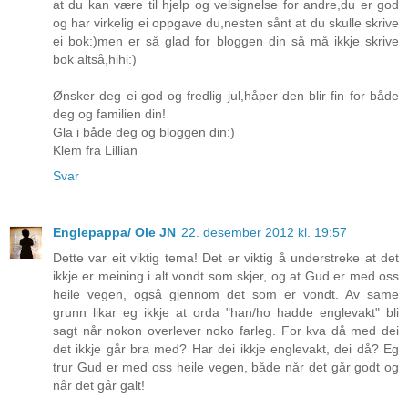
at du kan være til hjelp og velsignelse for andre,du er god
og har virkelig ei oppgave du,nesten sånt at du skulle skrive
ei bok:)men er så glad for bloggen din så må ikkje skrive
bok altså,hihi:)
Ønsker deg ei god og fredlig jul,håper den blir fin for både
deg og familien din!
Gla i både deg og bloggen din:)
Klem fra Lillian
Svar
Englepappa/ Ole JN
22. desember 2012 kl. 19:57
Dette var eit viktig tema! Det er viktig å understreke at det
ikkje er meining i alt vondt som skjer, og at Gud er med oss
heile vegen, også gjennom det som er vondt. Av same
grunn likar eg ikkje at orda "han/ho hadde englevakt" bli
sagt når nokon overlever noko farleg. For kva då med dei
det ikkje går bra med? Har dei ikkje englevakt, dei då? Eg
trur Gud er med oss heile vegen, både når det går godt og
når det går galt!