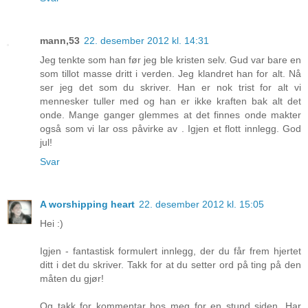
mann,53
22. desember 2012 kl. 14:31
Jeg tenkte som han før jeg ble kristen selv. Gud var bare en
som tillot masse dritt i verden. Jeg klandret han for alt. Nå
ser jeg det som du skriver. Han er nok trist for alt vi
mennesker tuller med og han er ikke kraften bak alt det
onde. Mange ganger glemmes at det finnes onde makter
også som vi lar oss påvirke av . Igjen et flott innlegg. God
jul!
Svar
A worshipping heart
22. desember 2012 kl. 15:05
Hei :)
Igjen - fantastisk formulert innlegg, der du får frem hjertet
ditt i det du skriver. Takk for at du setter ord på ting på den
måten du gjør!
Og takk for kommentar hos meg for en stund siden. Har