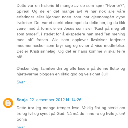
Dette var en historie til mange av de som spør "Hvorfor?",
Spirea! Og de er det mange av! Vi har nok alle våre
erfaringer eller kjenner noen som har gjennomgått dype
livskriser. Det var et sterkt eksempel du delte her, og du fikk
være med å formidle en Jesus som sier "Kast på meg alt
som tynger", i stedet for å ekspedere han med "en mening
med alt" frasen. Alle som opplever livskriser fortjener
medmennesker som bryr seg og evner å vise medfølelse.
Det er Kristi sinnelag! Og det er hans komme vi skal feire
nå!
Ønsker deg, familien din og alle lesere på denne flotte og
hjertevarme bloggen en riktig god og velsignet Jul!
Svar
Sonja
22. desember 2012 kl. 14:26
Dette tror jeg mange trenger lese. Veldig fint og sterkt om
tro og tvil og synet på Gud. Nå må du finne ro og hvile julen!
Sonja
Svar