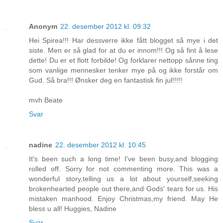
Anonym
22. desember 2012 kl. 09:32
Hei Spirea!!! Har dessverre ikke fått blogget så mye i det
siste. Men er så glad for at du er innom!!! Og så fint å lese
dette! Du er et flott forbilde! Og forklarer nettopp sånne ting
som vanlige mennesker tenker mye på og ikke forstår om
Gud. Så bra!!! Ønsker deg en fantastisk fin jul!!!!!
mvh Beate
Svar
nadine
22. desember 2012 kl. 10:45
It's been such a long time! I've been busy,and blogging
rolled off. Sorry for not commenting more. This was a
wonderful story,telling us a lot about yourself,seeking
brokenhearted people out there,and Gods' tears for us. His
mistaken manhood. Enjoy Christmas,my friend. May He
bless u all! Huggies, Nadine
Svar