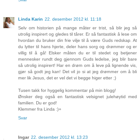
Linda Karin
22. desember 2012 kl. 11:18
Selv om historien på mange måter er trist, så blir jeg så
utrolig inspirert og gledes til tårer. Er så fantastisk å lese om
hvordan du bruker din frie vilje til å være Guds redskap. At
du lytter til hans hjerte, deler hans sorg og drømmer og er
villig til å gå! Elsker måten du er til stedet og betjener
mennesker rundt deg gjennom Guds ledelse, jeg blir bare
så utrolig inspirert! Har en drøm om å leve på lignende vis,
gjør så godt jeg kan! Det vil jo si at jeg drømmer om å bli
mer lik Jesus, det er vel det vi begge higer etter ;)
Tusen takk for hyggelig kommentar på min blogg!
Ønsker deg også en fantastisk velsignet julehøytid med
familien. Du er god!
Klemmer fra Linda :)+
Svar
Ingar
22. desember 2012 kl. 13:23