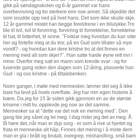
gikk på søndagsskolen og 6-år gammel var hans
overbevisning og tro sterkere enn noe annet. Så skjedde det
som snudde opp ned på livet hans. Det som ikke skulle skje.
12 år gammel mistet han begge foreldrene i en bilulykke.Tro
ble til tvil, tvil til forvirring, forvirring til fornektelse, fornektelse
til hat, til bitterhet, til sinne. "Forklar meg hvordan du kan sitte
her og fortelle meg at du tror, på en Gud som tillater så mye
vondt? - og hvordan kan dere kristne tro at det finnes en
mening med alt som skjer?". Han satte harde øyne rett inn i
mine. Overfor meg satt en mann som krevde svar - og for
tusende gang siden den dagen som 12-åring, plasserte han
Gud - og oss kristne - på tiltalebenken.
Noen ganger, i møte med mennesker, lønner det seg å ikke
bare ha levd på livets overflate. Jeg har min egen historie å
bære. Da jeg for 15 år siden gikk gjennom en av de største
krisene i mitt liv, opplevde jeg noe av det samme.
Mennesker sa at "dette var det nok en mening med". Den
gang ble jeg såret og lei meg. I dag rister jeg det av meg. Å
få høre det, når man er dyp sorg - er som å rive ut hjertet og
frata et menneske alt håp. Finnes det mening i å miste dem
man er gla i brått og brutalt, overgrep, mishandling, små barn