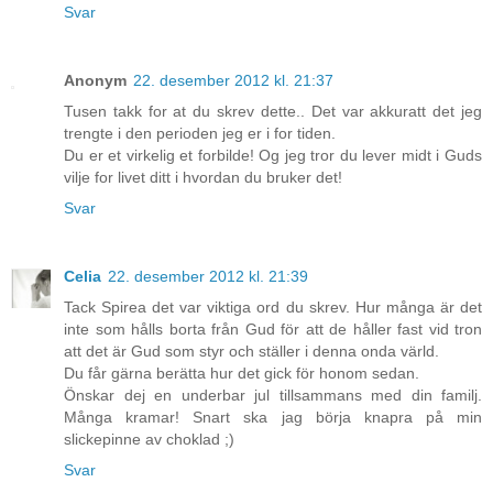
Svar
Anonym
22. desember 2012 kl. 21:37
Tusen takk for at du skrev dette.. Det var akkuratt det jeg
trengte i den perioden jeg er i for tiden.
Du er et virkelig et forbilde! Og jeg tror du lever midt i Guds
vilje for livet ditt i hvordan du bruker det!
Svar
Celia
22. desember 2012 kl. 21:39
Tack Spirea det var viktiga ord du skrev. Hur många är det
inte som hålls borta från Gud för att de håller fast vid tron
att det är Gud som styr och ställer i denna onda värld.
Du får gärna berätta hur det gick för honom sedan.
Önskar dej en underbar jul tillsammans med din familj.
Många kramar! Snart ska jag börja knapra på min
slickepinne av choklad ;)
Svar