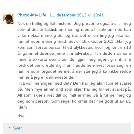
Photo-Me-Life
21. desember 2012 kl. 19:41
Nok en heftig og flott historie. Jeg prøver jo også å si til meg
selv at det er faktisk en mening med alt, selv om noe kan
virke nokså urimelig der og da. Det er en ting jeg ikke har
funnet noen mening med, det er 18 oktober 2011...Når jeg
kom som første person til ett ulykkested hvor jeg fant en 18
år gammel døende jente inni bilvraket. Hun døde i armene
mine å akkurat den biten der gjør meg egentlig sint, sint
fordi det var urettferdig, hun hadde hele livet foran seg, en
familie som forgudet henne, å der står jeg å kan ikke redde
henne å jeg er den eneste der?
Hva var meningen med det? Den har jeg aldri funnet svaret
på. Men mye annet dritt som skjer har jeg funnet svaret på.
Alt som skjer i livet ditt og mitt er med på å forme meg og
deg som person. Som regel kommer det noe godt ut av alt.
Klem
Svar
Svar