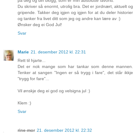
på deg og din blogg, som er min absolutte favoritt.
Du skriver så enormt, utrolig bra. Det er jordnært, aktuelt og
gripende. Takker deg igjen og igjen for at du deler historier
og tanker fra livet ditt som jeg og andre kan lære av :)
Ønsker deg ei God Jul!
Svar
Marie
21. desember 2012 kl. 22:31
Rett til hjarte...
Det er nok mange som har tankar som denne mannen.
Tenker at sangen "Ingen er så trygg i fare", det står ikkje
"trygg for fare"...
Vil ønskje deg ei god og velsigna jul :)
Klem :)
Svar
rine-mor
21. desember 2012 kl. 22:32