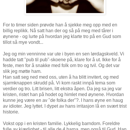
For to timer siden prøvde han å sjekke meg opp med en
billig replikk. Nå satt han der og så på meg med tårer i
øynene - og lurte på hvordan jeg klarte tro på en Gud som
tillot så mye vondt...
Jeg og min venninne var ute i byen en sen lørdagskveld. Vi
hadde tatt "pub til pub"-skoene på, klare for å ut. Ikke for å
feste, men for å snakke med folk om tro og tvil. Og det var
slik jeg møtte ham.
Han satt seg ned med oss, uten å ha blitt invitert, og med
sjarmknappen skrudd på. Vi kom raskt innpå tema som
verdier og tro. Litt brisen, litt ekstra åpen. Da jeg sa jeg var
kristen, ristet han på hodet og himlet med øynene. Hvordan
kunne jeg være en av "de folka der"?. I hans øyne en haug
av idioter. Jeg lyttet. I dypet av hans irritasjon lå en svært trist
historie.
Vokst opp i en kristen familie. Lykkelig barndom. Foreldre
fulle av kjærlighet - til alle de 4 barna, men også til Gud. Han