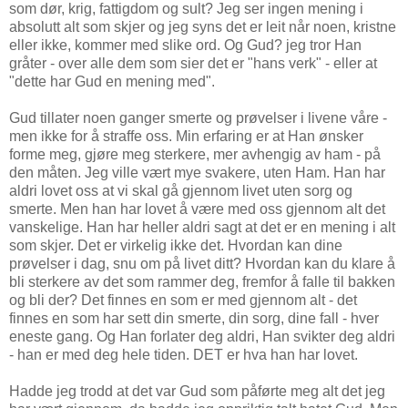
som dør, krig, fattigdom og sult? Jeg ser ingen mening i
absolutt alt som skjer og jeg syns det er leit når noen, kristne
eller ikke, kommer med slike ord. Og Gud? jeg tror Han
gråter - over alle dem som sier det er "hans verk" - eller at
"dette har Gud en mening med".
Gud tillater noen ganger smerte og prøvelser i livene våre -
men ikke for å straffe oss. Min erfaring er at Han ønsker
forme meg, gjøre meg sterkere, mer avhengig av ham - på
den måten. Jeg ville vært mye svakere, uten Ham. Han har
aldri lovet oss at vi skal gå gjennom livet uten sorg og
smerte. Men han har lovet å være med oss gjennom alt det
vanskelige. Han har heller aldri sagt at det er en mening i alt
som skjer. Det er virkelig ikke det. Hvordan kan dine
prøvelser i dag, snu om på livet ditt? Hvordan kan du klare å
bli sterkere av det som rammer deg, fremfor å falle til bakken
og bli der? Det finnes en som er med gjennom alt - det
finnes en som har sett din smerte, din sorg, dine fall - hver
eneste gang. Og Han forlater deg aldri, Han svikter deg aldri
- han er med deg hele tiden. DET er hva han har lovet.
Hadde jeg trodd at det var Gud som påførte meg alt det jeg