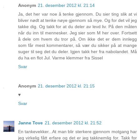
Anonym
21. desember 2012 kl. 21:14
Ja, det her var noe å tenke gjennom. Du sier ting slik at vi
bliver nødt at tenke nøye gjennom så mye. Og for det vil jeg
takke dig. Og takk for at du deler av levd liv. På den måten
når du inn til mennesker. Jeg sier som M her over. Fortsett
å dele om hvem du tror på. Om ikke det er dem innlegg
som får mest kommentarer, så vær du sikker på at mange
suger til seg det du deler. Igjen takk her fra nabolandet. Må
du ha en flot Jul. Varme klemmer fra Sissel
Svar
Anonym
21. desember 2012 kl. 21:15
♥
Svar
Janne Tove
21. desember 2012 kl. 21:52
En tankevekker...At man blir sterkere gjennom motgang har
jeg virkelig fått erfare og det er jeg takknemlig for. Takk for