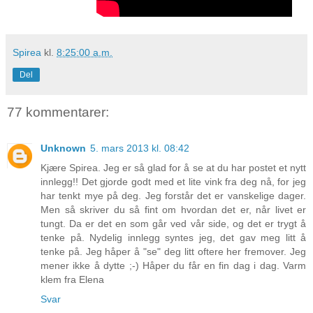
Spirea
kl.
8:25:00 a.m.
Del
77 kommentarer:
Unknown
5. mars 2013 kl. 08:42
Kjære Spirea. Jeg er så glad for å se at du har postet et nytt
innlegg!! Det gjorde godt med et lite vink fra deg nå, for jeg
har tenkt mye på deg. Jeg forstår det er vanskelige dager.
Men så skriver du så fint om hvordan det er, når livet er
tungt. Da er det en som går ved vår side, og det er trygt å
tenke på. Nydelig innlegg syntes jeg, det gav meg litt å
tenke på. Jeg håper å "se" deg litt oftere her fremover. Jeg
mener ikke å dytte ;-) Håper du får en fin dag i dag. Varm
klem fra Elena
Svar