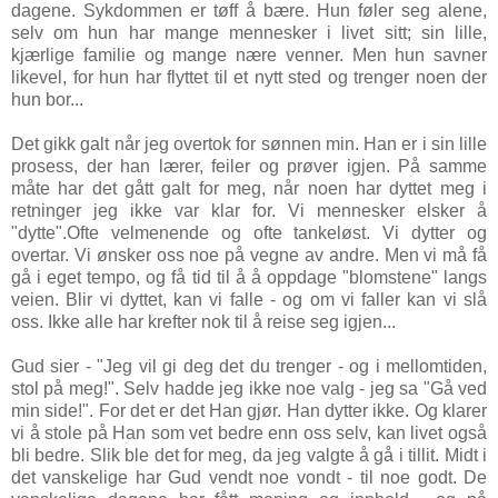
dagene. Sykdommen er tøff å bære. Hun føler seg alene,
selv om hun har mange mennesker i livet sitt; sin lille,
kjærlige familie og mange nære venner. Men hun savner
likevel, for hun har flyttet til et nytt sted og trenger noen der
hun bor...
Det gikk galt når jeg overtok for sønnen min. Han er i sin lille
prosess, der han lærer, feiler og prøver igjen. På samme
måte har det gått galt for meg, når noen har dyttet meg i
retninger jeg ikke var klar for. Vi mennesker elsker å
"dytte".Ofte velmenende og ofte tankeløst. Vi dytter og
overtar. Vi ønsker oss noe på vegne av andre. Men vi må få
gå i eget tempo, og få tid til å å oppdage "blomstene" langs
veien. Blir vi dyttet, kan vi falle - og om vi faller kan vi slå
oss.
Ikke alle har krefter nok til å reise seg igjen...
Gud sier - "Jeg vil gi deg det du trenger - og i mellomtiden,
stol på meg!". Selv hadde jeg ikke noe valg - jeg sa "Gå ved
min side!". For det er det Han gjør. Han dytter ikke. Og klarer
vi å stole på Han som vet bedre enn oss selv, kan livet også
bli bedre. Slik ble det for meg, da jeg valgte å gå i tillit. Midt i
det vanskelige har Gud vendt noe vondt - til noe godt. De