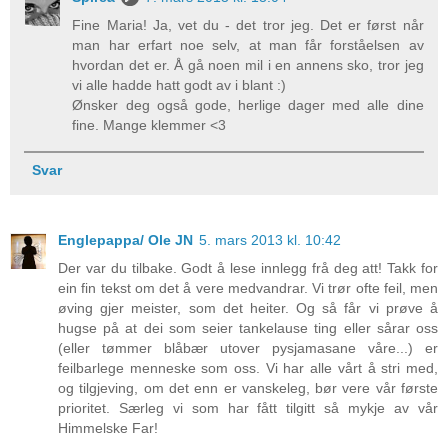
Fine Maria! Ja, vet du - det tror jeg. Det er først når
man har erfart noe selv, at man får forståelsen av
hvordan det er. Å gå noen mil i en annens sko, tror jeg
vi alle hadde hatt godt av i blant :)
Ønsker deg også gode, herlige dager med alle dine
fine. Mange klemmer <3
Svar
Englepappa/ Ole JN
5. mars 2013 kl. 10:42
Der var du tilbake. Godt å lese innlegg frå deg att! Takk for
ein fin tekst om det å vere medvandrar. Vi trør ofte feil, men
øving gjer meister, som det heiter. Og så får vi prøve å
hugse på at dei som seier tankelause ting eller sårar oss
(eller tømmer blåbær utover pysjamasane våre...) er
feilbarlege menneske som oss. Vi har alle vårt å stri med,
og tilgjeving, om det enn er vanskeleg, bør vere vår første
prioritet. Særleg vi som har fått tilgitt så mykje av vår
Himmelske Far!