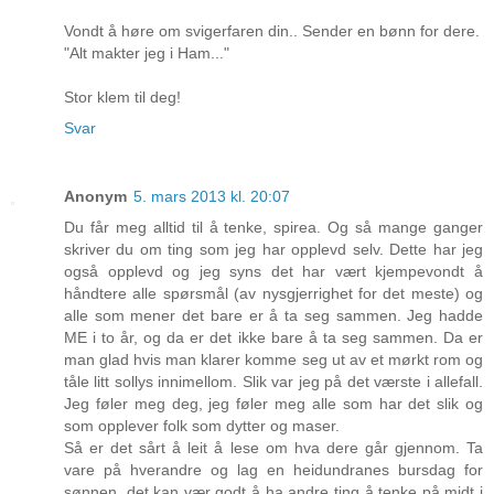
Vondt å høre om svigerfaren din.. Sender en bønn for dere.
"Alt makter jeg i Ham..."
Stor klem til deg!
Svar
Anonym
5. mars 2013 kl. 20:07
Du får meg alltid til å tenke, spirea. Og så mange ganger
skriver du om ting som jeg har opplevd selv. Dette har jeg
også opplevd og jeg syns det har vært kjempevondt å
håndtere alle spørsmål (av nysgjerrighet for det meste) og
alle som mener det bare er å ta seg sammen. Jeg hadde
ME i to år, og da er det ikke bare å ta seg sammen. Da er
man glad hvis man klarer komme seg ut av et mørkt rom og
tåle litt sollys innimellom. Slik var jeg på det værste i allefall.
Jeg føler meg deg, jeg føler meg alle som har det slik og
som opplever folk som dytter og maser.
Så er det sårt å leit å lese om hva dere går gjennom. Ta
vare på hverandre og lag en heidundranes bursdag for
sønnen, det kan vær godt å ha andre ting å tenke på midt i