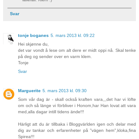
Svar
tonje boganes
5. mars 2013 kl. 09:22
Hei skjønne du,
det var vondt å lese om alt dere er midt oppi nå. Skal tenke
på deg og sender over en varm klem.
Tonje
Svar
Marguerite
5. mars 2013 kl. 09:30
Som vår dag är - skall också kraften vara,,,det har vi löfte
om och så länge vi förbliver i Honom,har Han lovat att vara
med,alla dagar intill tidens ände!!!
Härligt att du är tillbaka i Bloggvärlden igen och delar med
dig av tankar och erfarenheter på "vägen hem",kloka,fina
Spirea!!!