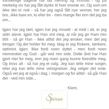
vanskelige dagene har fått mening og innhold - og på
merkelig vis har jeg fått styrke til hver eneste en. Og som om
ikke det er nok - så har jeg også fått nye venner, her jeg
bor...ikke bare en, to eller tre - men mange fler enn det jeg ba
om...
Igjen har jeg lært, igjen har jeg innsett - at midt i alt, er jeg
aldri alene. Igjen har Han vist meg, at når jeg gir Ham min
tillit - så gir Han - ikke alltid det jeg ønsker, men det jeg
trenger. Og det holder for meg. Idag er jeg
friskere, sterkere,
optimist. Igjen. Ikke fordi noen dyttet - men fordi noen
mennesker og Gud - går ved min side. Dette året har Han
gjort mer for meg, enn jeg noen gang kunne forestille meg.
Og t
ross alt - så har jeg et valg. Jeg kan telle mine sorger,
eller jeg kan telle mine velsignelser. Jeg velger det siste.
Også vet jeg at også i dag, i morgen og for alltid - så går Han
der - ved min side...
Klem,