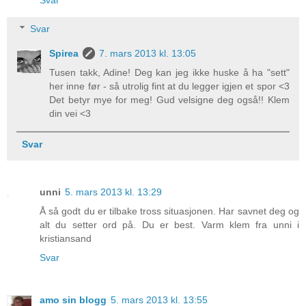
Svar
Svar
Spirea
7. mars 2013 kl. 13:05
Tusen takk, Adine! Deg kan jeg ikke huske å ha "sett"
her inne før - så utrolig fint at du legger igjen et spor <3
Det betyr mye for meg! Gud velsigne deg også!! Klem
din vei <3
Svar
unni
5. mars 2013 kl. 13:29
Å så godt du er tilbake tross situasjonen. Har savnet deg og
alt du setter ord på. Du er best. Varm klem fra unni i
kristiansand
Svar
amo sin blogg
5. mars 2013 kl. 13:55