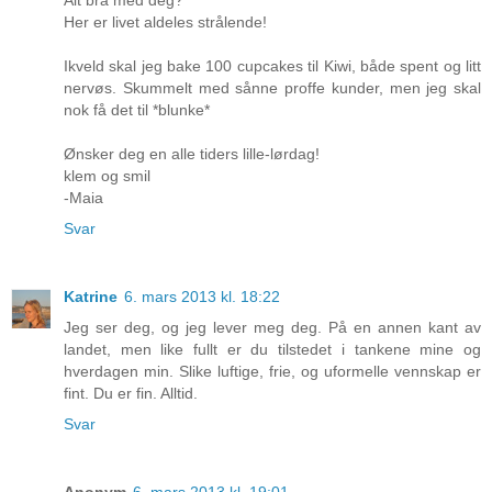
Her er livet aldeles strålende!
Ikveld skal jeg bake 100 cupcakes til Kiwi, både spent og litt
nervøs. Skummelt med sånne proffe kunder, men jeg skal
nok få det til *blunke*
Ønsker deg en alle tiders lille-lørdag!
klem og smil
-Maia
Svar
Katrine
6. mars 2013 kl. 18:22
Jeg ser deg, og jeg lever meg deg. På en annen kant av
landet, men like fullt er du tilstedet i tankene mine og
hverdagen min. Slike luftige, frie, og uformelle vennskap er
fint. Du er fin. Alltid.
Svar
Anonym
6. mars 2013 kl. 19:01