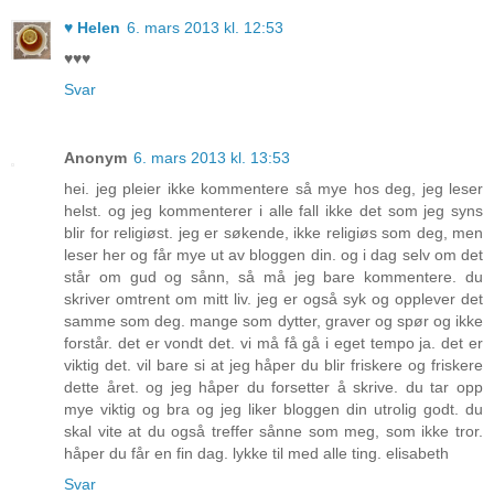
♥ Helen
6. mars 2013 kl. 12:53
♥♥♥
Svar
Anonym
6. mars 2013 kl. 13:53
hei. jeg pleier ikke kommentere så mye hos deg, jeg leser
helst. og jeg kommenterer i alle fall ikke det som jeg syns
blir for religiøst. jeg er søkende, ikke religiøs som deg, men
leser her og får mye ut av bloggen din. og i dag selv om det
står om gud og sånn, så må jeg bare kommentere. du
skriver omtrent om mitt liv. jeg er også syk og opplever det
samme som deg. mange som dytter, graver og spør og ikke
forstår. det er vondt det. vi må få gå i eget tempo ja. det er
viktig det. vil bare si at jeg håper du blir friskere og friskere
dette året. og jeg håper du forsetter å skrive. du tar opp
mye viktig og bra og jeg liker bloggen din utrolig godt. du
skal vite at du også treffer sånne som meg, som ikke tror.
håper du får en fin dag. lykke til med alle ting. elisabeth
Svar