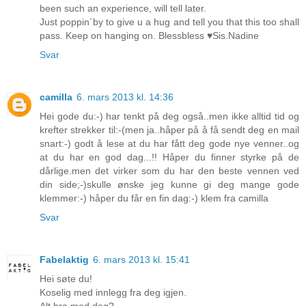
been such an experience, will tell later.
Just poppin´by to give u a hug and tell you that this too shall
pass. Keep on hanging on. Blessbless ♥Sis.Nadine
Svar
camilla
6. mars 2013 kl. 14:36
Hei gode du:-) har tenkt på deg også..men ikke alltid tid og
krefter strekker til:-(men ja..håper på å få sendt deg en mail
snart:-) godt å lese at du har fått deg gode nye venner..og
at du har en god dag...!! Håper du finner styrke på de
dårlige.men det virker som du har den beste vennen ved
din side;-)skulle ønske jeg kunne gi deg mange gode
klemmer:-) håper du får en fin dag:-) klem fra camilla
Svar
Fabelaktig
6. mars 2013 kl. 15:41
Hei søte du!
Koselig med innlegg fra deg igjen.
Alt bra med deg?