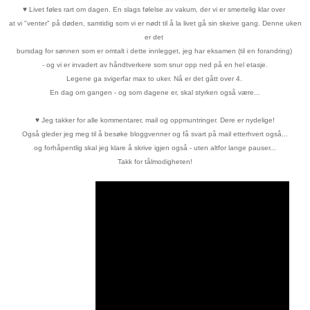
♥
Livet føles rart om dagen. En slags følelse av vakum, der vi er
smertelig klar over
at vi "venter" på døden, samtidig som vi er nødt til
å la livet gå sin skeive gang. Denne uken
er det
bursdag for sønnen
som er
omtalt i dette innlegget, jeg har eksamen (til en forandring)
- og vi er invadert
av håndtverkere
som snur opp ned på en hel etasje.
Legene ga svigerfar max to uker. Nå er det gått over 4.
En dag om gangen - og som dagene er, skal styrken også være...
♥
Jeg takker for alle kommentarer, mail og oppmuntringer. Dere er nydelige!
Også gleder jeg meg til å besøke bloggvenner og få svart på mail etterhvert også...
og forhåpentlig skal jeg klare å skrive igjen også - uten altfor lange pauser...
Takk for tålmodigheten!