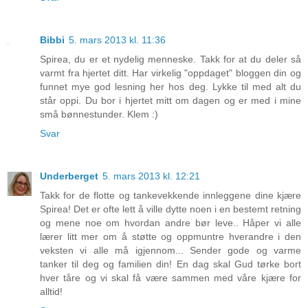
Bibbi
5. mars 2013 kl. 11:36
Spirea, du er et nydelig menneske. Takk for at du deler så
varmt fra hjertet ditt. Har virkelig "oppdaget" bloggen din og
funnet mye god lesning her hos deg. Lykke til med alt du
står oppi. Du bor i hjertet mitt om dagen og er med i mine
små bønnestunder. Klem :)
Svar
Underberget
5. mars 2013 kl. 12:21
Takk for de flotte og tankevekkende innleggene dine kjære
Spirea! Det er ofte lett å ville dytte noen i en bestemt retning
og mene noe om hvordan andre bør leve.. Håper vi alle
lærer litt mer om å støtte og oppmuntre hverandre i den
veksten vi alle må igjennom... Sender gode og varme
tanker til deg og familien din! En dag skal Gud tørke bort
hver tåre og vi skal få være sammen med våre kjære for
alltid!