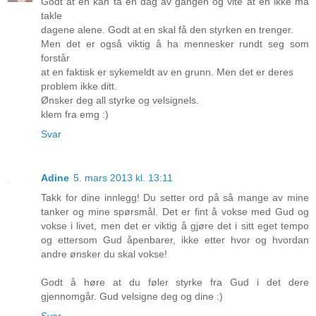
Godt at en kan ta en dag av gangen og vite at en ikke må
takle
dagene alene. Godt at en skal få den styrken en trenger.
Men det er også viktig å ha mennesker rundt seg som
forstår
at en faktisk er sykemeldt av en grunn. Men det er deres
problem ikke ditt.
Ønsker deg all styrke og velsignels.
klem fra emg :)
Svar
Adine
5. mars 2013 kl. 13:11
Takk for dine innlegg! Du setter ord på så mange av mine
tanker og mine spørsmål. Det er fint å vokse med Gud og
vokse i livet, men det er viktig å gjøre det i sitt eget tempo
og ettersom Gud åpenbarer, ikke etter hvor og hvordan
andre ønsker du skal vokse!
Godt å høre at du føler styrke fra Gud i det dere
gjennomgår. Gud velsigne deg og dine :)