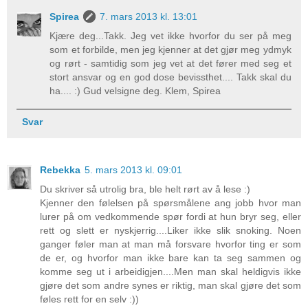
Spirea
7. mars 2013 kl. 13:01
Kjære deg...Takk. Jeg vet ikke hvorfor du ser på meg
som et forbilde, men jeg kjenner at det gjør meg ydmyk
og rørt - samtidig som jeg vet at det fører med seg et
stort ansvar og en god dose bevissthet.... Takk skal du
ha.... :) Gud velsigne deg. Klem, Spirea
Svar
Rebekka
5. mars 2013 kl. 09:01
Du skriver så utrolig bra, ble helt rørt av å lese :)
Kjenner den følelsen på spørsmålene ang jobb hvor man
lurer på om vedkommende spør fordi at hun bryr seg, eller
rett og slett er nyskjerrig....Liker ikke slik snoking. Noen
ganger føler man at man må forsvare hvorfor ting er som
de er, og hvorfor man ikke bare kan ta seg sammen og
komme seg ut i arbeidigjen....Men man skal heldigvis ikke
gjøre det som andre synes er riktig, man skal gjøre det som
føles rett for en selv :))