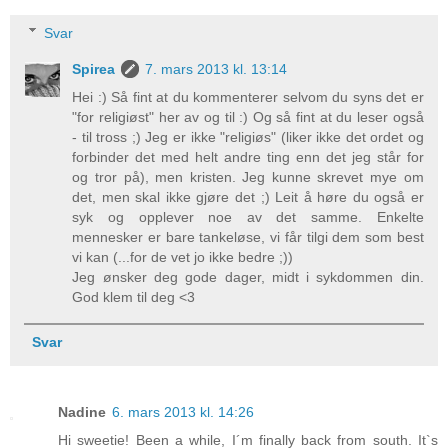
Svar
Spirea
7. mars 2013 kl. 13:14
Hei :) Så fint at du kommenterer selvom du syns det er
"for religiøst" her av og til :) Og så fint at du leser også
- til tross ;) Jeg er ikke "religiøs" (liker ikke det ordet og
forbinder det med helt andre ting enn det jeg står for
og tror på), men kristen. Jeg kunne skrevet mye om
det, men skal ikke gjøre det ;) Leit å høre du også er
syk og opplever noe av det samme. Enkelte
mennesker er bare tankeløse, vi får tilgi dem som best
vi kan (...for de vet jo ikke bedre ;))
Jeg ønsker deg gode dager, midt i sykdommen din.
God klem til deg <3
Svar
Nadine
6. mars 2013 kl. 14:26
Hi sweetie! Been a while, I´m finally back from south. It`s