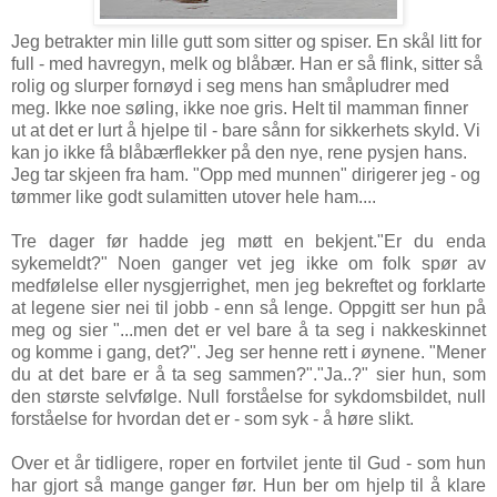
Jeg betrakter min lille gutt som sitter og spiser. En skål litt for
full - med havregyn, melk og blåbær. Han er så flink, sitter så
rolig og slurper fornøyd i seg mens han småpludrer med
meg. Ikke noe søling, ikke noe gris. Helt til mamman finner
ut at det er lurt å hjelpe til - bare sånn for sikkerhets skyld. Vi
kan jo ikke få blåbærflekker på den nye, rene pysjen hans.
Jeg tar skjeen fra ham. "Opp med munnen" dirigerer jeg - og
tømmer like godt sulamitten utover hele ham....
Tre dager før hadde jeg møtt en bekjent."Er du enda
sykemeldt?" Noen ganger vet jeg ikke om folk spør av
medfølelse eller nysgjerrighet, men jeg bekreftet og forklarte
at legene sier nei til jobb - enn så lenge. Oppgitt ser hun på
meg og sier "...men det er vel bare å ta seg i nakkeskinnet
og komme i gang, det?". Jeg ser henne rett i øynene. "Mener
du at det bare er å ta seg sammen?"."Ja..?" sier hun, som
den største selvfølge. Null forståelse for sykdomsbildet, null
forståelse for hvordan det er - som syk - å høre slikt.
Over et år tidligere, roper en fortvilet jente til Gud - som hun
har gjort så mange ganger før. Hun ber om hjelp til å klare