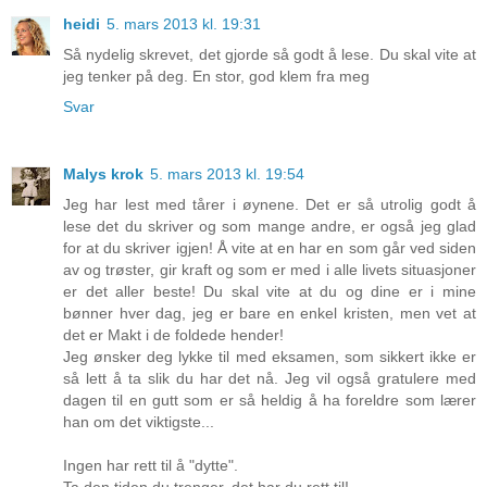
heidi
5. mars 2013 kl. 19:31
Så nydelig skrevet, det gjorde så godt å lese. Du skal vite at
jeg tenker på deg. En stor, god klem fra meg
Svar
Malys krok
5. mars 2013 kl. 19:54
Jeg har lest med tårer i øynene. Det er så utrolig godt å
lese det du skriver og som mange andre, er også jeg glad
for at du skriver igjen! Å vite at en har en som går ved siden
av og trøster, gir kraft og som er med i alle livets situasjoner
er det aller beste! Du skal vite at du og dine er i mine
bønner hver dag, jeg er bare en enkel kristen, men vet at
det er Makt i de foldede hender!
Jeg ønsker deg lykke til med eksamen, som sikkert ikke er
så lett å ta slik du har det nå. Jeg vil også gratulere med
dagen til en gutt som er så heldig å ha foreldre som lærer
han om det viktigste...
Ingen har rett til å "dytte".
Ta den tiden du trenger, det har du rett til!