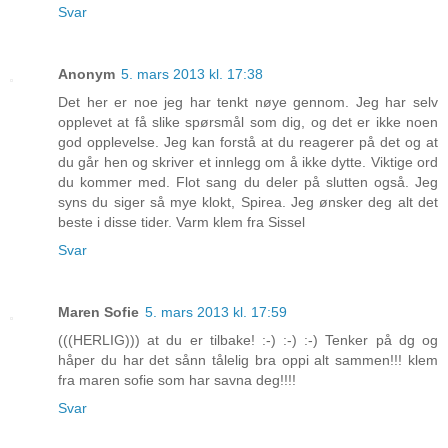
Svar
Anonym
5. mars 2013 kl. 17:38
Det her er noe jeg har tenkt nøye gennom. Jeg har selv
opplevet at få slike spørsmål som dig, og det er ikke noen
god opplevelse. Jeg kan forstå at du reagerer på det og at
du går hen og skriver et innlegg om å ikke dytte. Viktige ord
du kommer med. Flot sang du deler på slutten også. Jeg
syns du siger så mye klokt, Spirea. Jeg ønsker deg alt det
beste i disse tider. Varm klem fra Sissel
Svar
Maren Sofie
5. mars 2013 kl. 17:59
(((HERLIG))) at du er tilbake! :-) :-) :-) Tenker på dg og
håper du har det sånn tålelig bra oppi alt sammen!!! klem
fra maren sofie som har savna deg!!!!
Svar