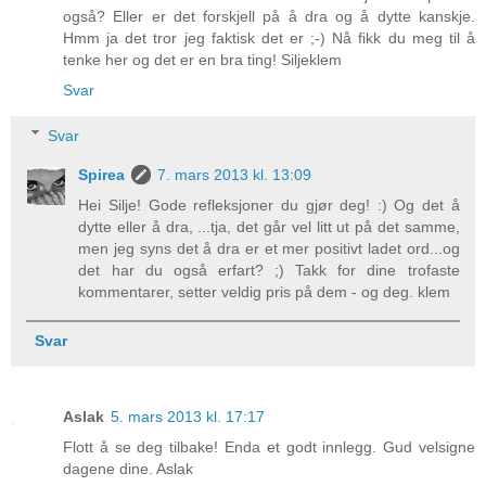
også? Eller er det forskjell på å dra og å dytte kanskje.
Hmm ja det tror jeg faktisk det er ;-) Nå fikk du meg til å
tenke her og det er en bra ting! Siljeklem
Svar
Svar
Spirea
7. mars 2013 kl. 13:09
Hei Silje! Gode refleksjoner du gjør deg! :) Og det å
dytte eller å dra, ...tja, det går vel litt ut på det samme,
men jeg syns det å dra er et mer positivt ladet ord...og
det har du også erfart? ;) Takk for dine trofaste
kommentarer, setter veldig pris på dem - og deg. klem
Svar
Aslak
5. mars 2013 kl. 17:17
Flott å se deg tilbake! Enda et godt innlegg. Gud velsigne
dagene dine. Aslak