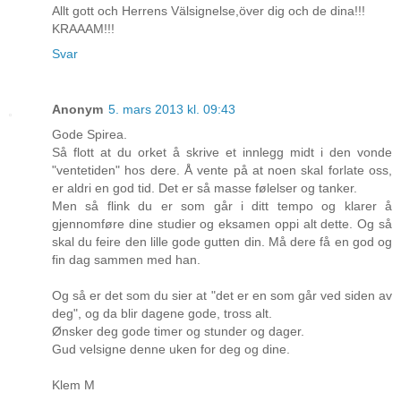
Allt gott och Herrens Välsignelse,över dig och de dina!!!
KRAAAM!!!
Svar
Anonym
5. mars 2013 kl. 09:43
Gode Spirea.
Så flott at du orket å skrive et innlegg midt i den vonde
"ventetiden" hos dere. Å vente på at noen skal forlate oss,
er aldri en god tid. Det er så masse følelser og tanker.
Men så flink du er som går i ditt tempo og klarer å
gjennomføre dine studier og eksamen oppi alt dette. Og så
skal du feire den lille gode gutten din. Må dere få en god og
fin dag sammen med han.
Og så er det som du sier at "det er en som går ved siden av
deg", og da blir dagene gode, tross alt.
Ønsker deg gode timer og stunder og dager.
Gud velsigne denne uken for deg og dine.
Klem M