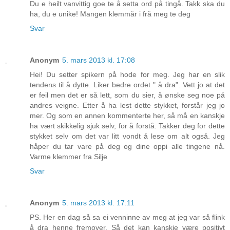
Du e heilt vanvittig goe te å setta ord på tingå. Takk ska du
ha, du e unike! Mangen klemmår i frå meg te deg
Svar
Anonym
5. mars 2013 kl. 17:08
Hei! Du setter spikern på hode for meg. Jeg har en slik
tendens til å dytte. Liker bedre ordet " å dra". Vett jo at det
er feil men det er så lett, som du sier, å ønske seg noe på
andres veigne. Etter å ha lest dette stykket, forstår jeg jo
mer. Og som en annen kommenterte her, så må en kanskje
ha vært skikkelig sjuk selv, for å forstå. Takker deg for dette
stykket selv om det var litt vondt å lese om alt også. Jeg
håper du tar vare på deg og dine oppi alle tingene nå.
Varme klemmer fra Silje
Svar
Anonym
5. mars 2013 kl. 17:11
PS. Her en dag så sa ei venninne av meg at jeg var så flink
å dra henne fremover. Så det kan kanskje være positivt