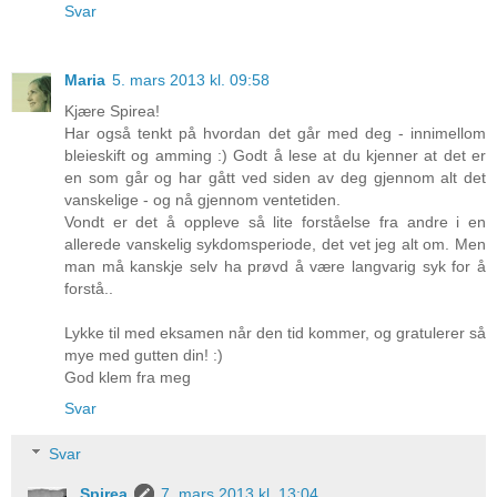
Svar
Maria
5. mars 2013 kl. 09:58
Kjære Spirea!
Har også tenkt på hvordan det går med deg - innimellom
bleieskift og amming :) Godt å lese at du kjenner at det er
en som går og har gått ved siden av deg gjennom alt det
vanskelige - og nå gjennom ventetiden.
Vondt er det å oppleve så lite forståelse fra andre i en
allerede vanskelig sykdomsperiode, det vet jeg alt om. Men
man må kanskje selv ha prøvd å være langvarig syk for å
forstå..
Lykke til med eksamen når den tid kommer, og gratulerer så
mye med gutten din! :)
God klem fra meg
Svar
Svar
Spirea
7. mars 2013 kl. 13:04