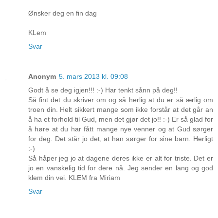
Ønsker deg en fin dag
KLem
Svar
Anonym
5. mars 2013 kl. 09:08
Godt å se deg igjen!!! :-) Har tenkt sånn på deg!!
Så fint det du skriver om og så herlig at du er så ærlig om
troen din. Helt sikkert mange som ikke forstår at det går an
å ha et forhold til Gud, men det gjør det jo!! :-) Er så glad for
å høre at du har fått mange nye venner og at Gud sørger
for deg. Det står jo det, at han sørger for sine barn. Herligt
:-)
Så håper jeg jo at dagene deres ikke er alt for triste. Det er
jo en vanskelig tid for dere nå. Jeg sender en lang og god
klem din vei. KLEM fra Miriam
Svar