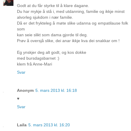
Godt at du får styrke til å klare dagane.
Du har mykje å stå i, med utdanning, familie og ikkje minst
alvorleg sjukdom i nær familie.
Då er det frykteleg å møte slike udanna og empatilause folk
som
kan seie slikt som dama gjorde til deg.
Prøv å oversjå slike, dei anar ikkje kva dei snakkar om !
Eg ynskjer deg alt godt, og kos dokke
med bursdagsbarnet :)
klem frå Anne-Mari
Svar
Anonym
5. mars 2013 kl. 16:18
♥
Svar
Laila
5. mars 2013 kl. 16:20