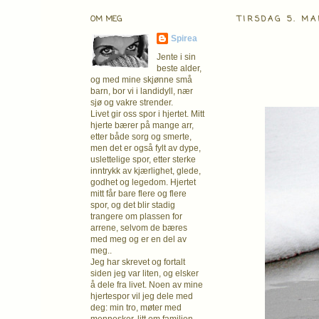
OM MEG
TIRSDAG 5. MA
Spirea
Jente i sin
beste alder,
og med mine skjønne små
barn, bor vi i landidyll, nær
sjø og vakre strender.
Livet gir oss spor i hjertet. Mitt
hjerte bærer på mange arr,
etter både sorg og smerte,
men det er også fylt av dype,
uslettelige spor, etter sterke
inntrykk av kjærlighet, glede,
godhet og legedom. Hjertet
mitt får bare flere og flere
spor, og det blir stadig
trangere om plassen for
arrene, selvom de bæres
med meg og er en del av
meg..
Jeg har skrevet og fortalt
siden jeg var liten, og elsker
å dele fra livet. Noen av mine
hjertespor vil jeg dele med
deg: min tro, møter med