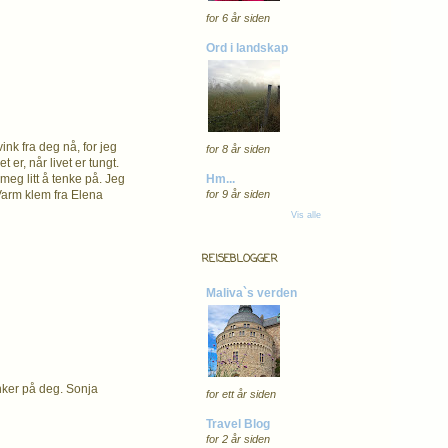
for 6 år siden
Ord i landskap
ink fra deg nå, for jeg
for 8 år siden
er, når livet er tungt.
Hm...
meg litt å tenke på. Jeg
for 9 år siden
 Varm klem fra Elena
Vis alle
REISEBLOGGER
Maliva`s verden
enker på deg. Sonja
for ett år siden
Travel Blog
for 2 år siden