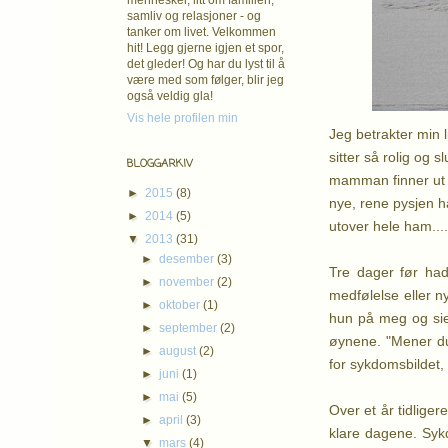
mennesker, litt om familien,
samliv og relasjoner - og
tanker om livet. Velkommen
hit! Legg gjerne igjen et spor,
det gleder! Og har du lyst til å
være med som følger, blir jeg
også veldig gla!
Vis hele profilen min
Jeg betrakter min li
sitter så rolig og 
BLOGGARKIV
mamman finner ut at
►
2015
(8)
nye, rene pysjen h
►
2014
(5)
utover hele ham....
▼
2013
(31)
►
desember
(3)
Tre dager før had
►
november
(2)
medfølelse eller ny
►
oktober
(1)
hun på meg og sier
►
september
(2)
øynene. "Mener du 
►
august
(2)
for sykdomsbildet, 
►
juni
(1)
►
mai
(5)
Over et år tidliger
►
april
(3)
klare dagene. Sykd
▼
mars
(4)