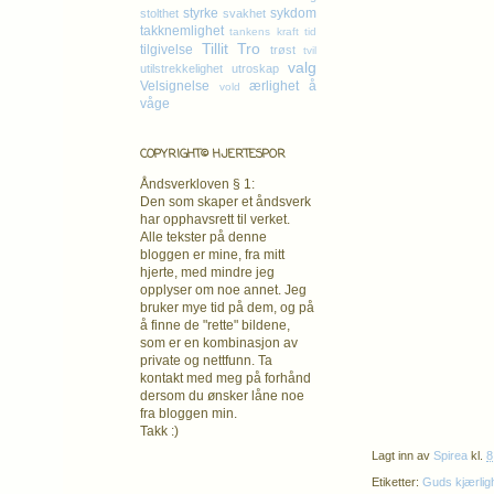
styrke
sykdom
stolthet
svakhet
takknemlighet
tankens kraft
tid
Tillit
Tro
tilgivelse
trøst
tvil
valg
utilstrekkelighet
utroskap
Velsignelse
ærlighet
å
vold
våge
COPYRIGHT© HJERTESPOR
Åndsverkloven § 1:
Den som skaper et åndsverk
har opphavsrett
til verket.
Alle tekster på denne
bloggen er mine, fra mitt
hjerte, med mindre jeg
opplyser om noe annet. Jeg
bruker mye tid på dem, og på
å finne de "rette" bildene,
som er en kombinasjon av
private og nettfunn. Ta
kontakt med meg på forhånd
dersom du ønsker låne noe
fra bloggen min.
Takk :)
Lagt inn av
Spirea
kl.
8
Etiketter:
Guds kjærlig