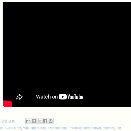
:25:00 a.m.
het
,
Guds løfter
,
Håp
,
oppfordring
,
Oppmuntring
,
Personlig
,
perspektiver
,
sykdom
,
Tillit