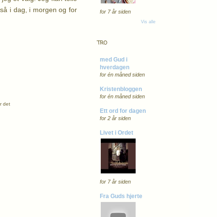
gså i dag, i morgen og for
for 7 år siden
Vis alle
TRO
med Gud i
hverdagen
for én måned siden
Kristenbloggen
for én måned siden
er det
Ett ord for dagen
for 2 år siden
Livet i Ordet
for 7 år siden
Fra Guds hjerte