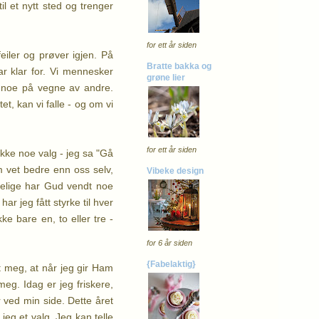
il et nytt sted og trenger
for ett år siden
feiler og prøver igjen. På
Bratte bakka og
r klar for. Vi mennesker
grøne lier
ss noe på vegne av andre.
et, kan vi falle - og om vi
for ett år siden
ikke noe valg - jeg sa "Gå
m vet bedre enn oss selv,
Vibeke design
nskelige har Gud vendt noe
ar jeg fått styrke til hver
e bare en, to eller tre -
for 6 år siden
{Fabelaktig}
ist meg, at når jeg gir Ham
r meg. Idag er jeg
friskere,
 ved min side. Dette året
 jeg et valg. Jeg kan telle