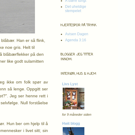
Å bære tungt
Det uheldige
stempelet
HJERTESPOR PÅ TRYKK
Avisen Dagen
g blåbær. Han er så flink,
Agenda 3:16
 noe gris. Helt til
 få blåbærflekker på den
BLOGGER JEG TITTER
INNOM:
er like godt sulamitten
INTERIØR, HUS & HJEM
eg ikke om folk spør av
Livs Lyst
 enn så lenge. Oppgitt ser
t?". Jeg ser henne rett i
elvfølge. Null forståelse
for 9 måneder siden
ør. Hun ber om hjelp til å
Hwit blogg
nnesker i livet sitt; sin