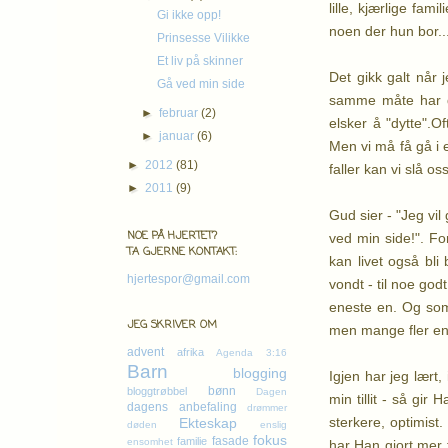
lille, kjærlige fam
Gi ikke opp!
noen der hun bor..
Prinsesse Vilikke
Et liv på skinner
Det gikk galt når 
Gå ved min side
samme måte har de
►
februar
(2)
elsker å "dytte".O
►
januar
(6)
Men vi må få gå i e
►
2012
(81)
faller kan vi slå os
►
2011
(9)
Gud sier - "Jeg vil
NOE PÅ HJERTET?
ved min side!". Fo
TA GJERNE KONTAKT:
kan livet også bli 
hjertespor@gmail.com
vondt - til noe god
eneste en. Og som 
JEG SKRIVER OM
men mange fler enn
advent
afrika
Agenda 3:16
Barn
blogging
Igjen har jeg lært,
bønn
bloggtrøbbel
Dagen
min tillit - så gir
dagens anbefaling
drømmer
sterkere, optimist
Ekteskap
døden
enslig
fokus
fasade
familie
ensomhet
har Han gjort mer 