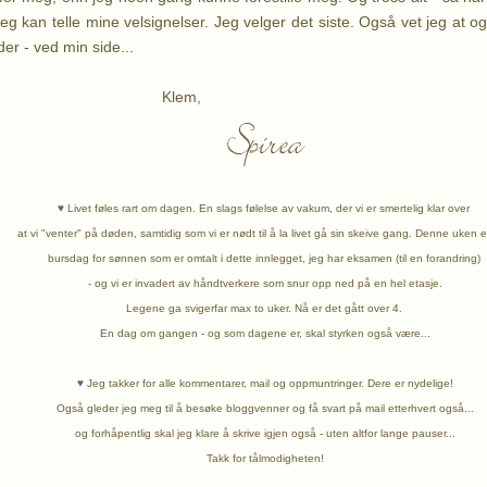
jeg kan telle mine velsignelser. Jeg velger det siste. Også vet jeg at o
der - ved min side...
lem,
♥
Livet føles rart om dagen. En slags følelse av vakum, der vi er
smertelig klar over
at vi "venter" på døden, samtidig som vi er nødt til
å la livet gå sin skeive gang. Denne uken 
bursdag for sønnen
som er
omtalt i dette innlegget, jeg har eksamen (til en forandring)
- og vi er invadert
av håndtverkere
som snur opp ned på en hel etasje.
Legene ga svigerfar max to uker. Nå er det gått over 4.
En dag om gangen - og som dagene er, skal styrken også være...
♥
Jeg takker for alle kommentarer, mail og oppmuntringer. Dere er nydelige!
Også gleder jeg meg til å besøke bloggvenner og få svart på mail etterhvert også...
og forhåpentlig skal jeg klare å skrive igjen også - uten altfor lange pauser...
Takk for tålmodigheten!