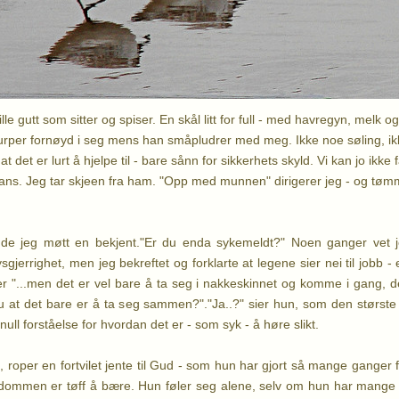
lle gutt som sitter og spiser. En skål litt for full - med havregyn, melk o
slurper fornøyd i seg mens han småpludrer med meg. Ikke noe søling, ikke
 det er lurt å hjelpe til - bare sånn for sikkerhets skyld. Vi kan jo ikke
ans. Jeg tar skjeen fra ham. "Opp med munnen" dirigerer jeg - og tømm
de jeg møtt en bekjent."Er du enda sykemeldt?" Noen ganger vet j
sgjerrighet, men jeg bekreftet og forklarte at legene sier nei til jobb -
 "...men det er vel bare å ta seg i nakkeskinnet og komme i gang, de
at det bare er å ta seg sammen?"."Ja..?" sier hun, som den største s
null forståelse for hvordan det er - som syk - å høre slikt.
e, roper en fortvilet jente til Gud - som hun har gjort så mange ganger f
ommen er tøff å bære. Hun føler seg alene, selv om hun har mange me