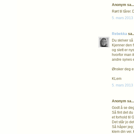
Anonym sa...
Rørt til tårer.
5. mars 2013 
Rebekka
sa..
Du skriver så u
Kjenner den f
og slett er ny
hvorfor man i
andre synes er
Ønsker deg e
KLem
5. mars 2013 
Anonym sa...
Godt å se deg 
Så fint det du
et forhold til
Det står jo det
Så håper jeg j
klem din vei.