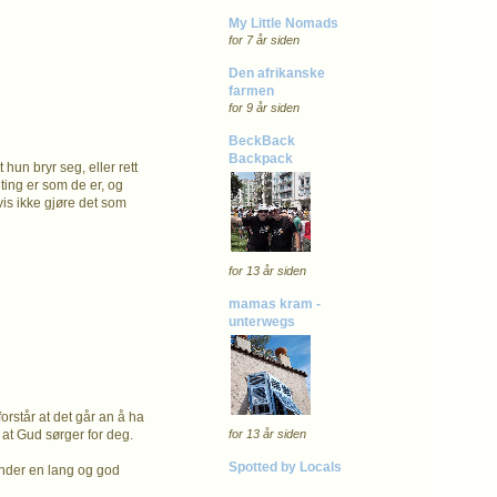
My Little Nomads
for 7 år siden
Den afrikanske
farmen
for 9 år siden
BeckBack
Backpack
un bryr seg, eller rett
 ting er som de er, og
is ikke gjøre det som
for 13 år siden
mamas kram -
unterwegs
orstår at det går an å ha
for 13 år siden
g at Gud sørger for deg.
Spotted by Locals
sender en lang og god