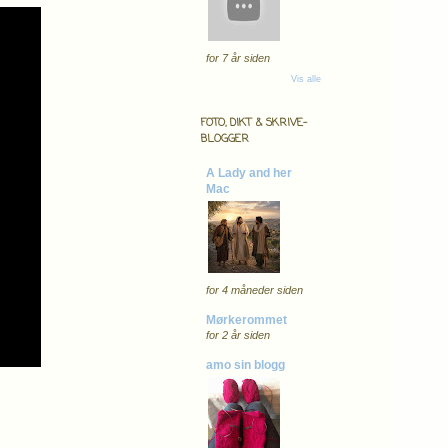
for 7 år siden
Vis alle
FOTO, DIKT & SKRIVE-
BLOGGER
A Lady and her
Mac
for 4 måneder siden
Mørkerommet
for 2 år siden
amo sin blogg