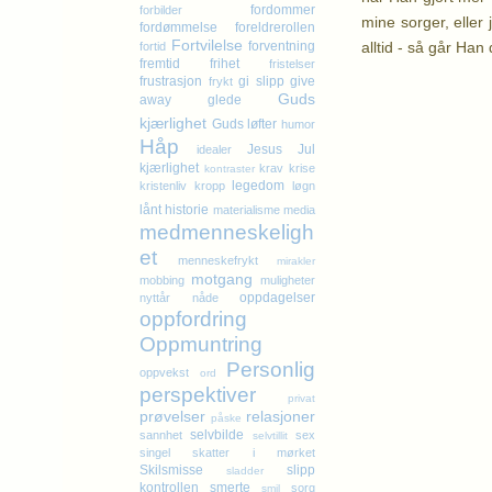
fordommer
forbilder
mine sorger, eller 
fordømmelse
foreldrerollen
Fortvilelse
alltid - så går Han 
forventning
fortid
fremtid
frihet
fristelser
frustrasjon
gi slipp
give
frykt
K
Guds
away
glede
kjærlighet
Guds løfter
humor
Håp
Jesus
Jul
idealer
kjærlighet
krav
krise
kontraster
legedom
kristenliv
kropp
løgn
lånt historie
materialisme
media
medmenneskeligh
et
menneskefrykt
mirakler
motgang
mobbing
muligheter
oppdagelser
nyttår
nåde
oppfordring
Oppmuntring
Personlig
oppvekst
ord
perspektiver
privat
prøvelser
relasjoner
påske
selvbilde
sannhet
sex
selvtillit
singel
skatter i mørket
Skilsmisse
slipp
sladder
kontrollen
smerte
sorg
smil