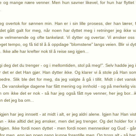
ilie og mange nære venner. Men hun savner likevel, for hun har flyttet t
.
jeg overtok for sønnen min. Han er i sin lille prosess, der han lærer, 
t gått galt for meg, når noen har dyttet meg i retninger jeg ikke va
fte velmenende og ofte tankeløst. Vi dytter og overtar. Vi ønsker o
get tempo, og få tid til å å oppdage "blomstene" langs veien. Blir vi dytt
s.
Ikke alle har krefter nok til å reise seg igjen...
 gi deg det du trenger - og i mellomtiden, stol på meg!". Selv hadde jeg 
r det er det Han gjør. Han dytter ikke. Og klarer vi å stole på Han so
bedre. Slik ble det for meg, da jeg valgte å gå i tillit. Midt i det va
t. De vanskelige dagene har fått mening og innhold - og på merkelig vis h
om ikke det er nok - så har jeg også fått nye venner, her jeg bor...ikk
 det jeg ba om...
 igjen har jeg innsett - at midt i alt, er jeg aldri alene. Igjen har Han v
 Han - ikke alltid det jeg ønsker, men det jeg trenger. Og det holder fo
. Igjen. Ikke fordi noen dyttet - men fordi noen mennesker og Gud - går
for meg, enn jeg noen gang kunne forestille meg. Og t
ross alt - så har