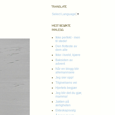
TRANSLATE
Select Language
▼
MEST BESØKTE
INNLEGG
Ikke perfekt - men
til stede!
Den flotteste av
dem alle
Ikke i kveld, kjære
Baksiden av
advent
Når en blogg blir
allemannseie
Jeg sier opp!
Tilgivelsens vei
Hjertets begjær
Jeg blir det du gjør,
mamma!
Jakten på
ærligheten
Ekteskapsvalg