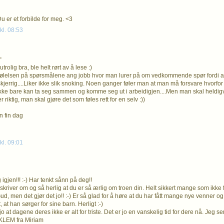
 Du er et forbilde for meg. <3
kl. 08:53
.
trolig bra, ble helt rørt av å lese :)
ølelsen på spørsmålene ang jobb hvor man lurer på om vedkommende spør fordi at h
skjerrig....Liker ikke slik snoking. Noen ganger føler man at man må forsvare hvorfor
kke bare kan ta seg sammen og komme seg ut i arbeidigjen....Men man skal heldigv
 riktig, man skal gjøre det som føles rett for en selv :))
n fin dag
kl. 09:01
igjen!!! :-) Har tenkt sånn på deg!!
 skriver om og så herlig at du er så ærlig om troen din. Helt sikkert mange som ikke f
 Gud, men det gjør det jo!! :-) Er så glad for å høre at du har fått mange nye venner o
, at han sørger for sine barn. Herligt :-)
o at dagene deres ikke er alt for triste. Det er jo en vanskelig tid for dere nå. Jeg 
 KLEM fra Miriam