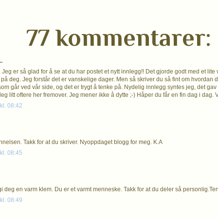
77 kommentarer:
.
Jeg er så glad for å se at du har postet et nytt innlegg!! Det gjorde godt med et lite v
på deg. Jeg forstår det er vanskelige dager. Men så skriver du så fint om hvordan det 
om går ved vår side, og det er trygt å tenke på. Nydelig innlegg syntes jeg, det gav 
eg litt oftere her fremover. Jeg mener ikke å dytte ;-) Håper du får en fin dag i dag.
kl. 08:42
nnelsen. Takk for at du skriver. Nyoppdaget blogg for meg. K.A
kl. 08:45
 gi deg en varm klem. Du er et varmt menneske. Takk for at du deler så personlig.T
kl. 08:49