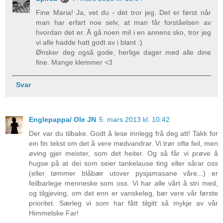
Fine Maria! Ja, vet du - det tror jeg. Det er først når
man har erfart noe selv, at man får forståelsen av
hvordan det er. Å gå noen mil i en annens sko, tror jeg
vi alle hadde hatt godt av i blant :)
Ønsker deg også gode, herlige dager med alle dine
fine. Mange klemmer <3
Svar
Englepappa/ Ole JN
5. mars 2013 kl. 10:42
Der var du tilbake. Godt å lese innlegg frå deg att! Takk for
ein fin tekst om det å vere medvandrar. Vi trør ofte feil, men
øving gjer meister, som det heiter. Og så får vi prøve å
hugse på at dei som seier tankelause ting eller sårar oss
(eller tømmer blåbær utover pysjamasane våre...) er
feilbarlege menneske som oss. Vi har alle vårt å stri med,
og tilgjeving, om det enn er vanskeleg, bør vere vår første
prioritet. Særleg vi som har fått tilgitt så mykje av vår
Himmelske Far!