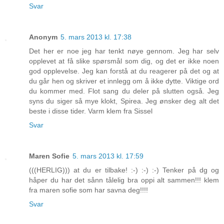
Svar
Anonym
5. mars 2013 kl. 17:38
Det her er noe jeg har tenkt nøye gennom. Jeg har selv
opplevet at få slike spørsmål som dig, og det er ikke noen
god opplevelse. Jeg kan forstå at du reagerer på det og at
du går hen og skriver et innlegg om å ikke dytte. Viktige ord
du kommer med. Flot sang du deler på slutten også. Jeg
syns du siger så mye klokt, Spirea. Jeg ønsker deg alt det
beste i disse tider. Varm klem fra Sissel
Svar
Maren Sofie
5. mars 2013 kl. 17:59
(((HERLIG))) at du er tilbake! :-) :-) :-) Tenker på dg og
håper du har det sånn tålelig bra oppi alt sammen!!! klem
fra maren sofie som har savna deg!!!!
Svar