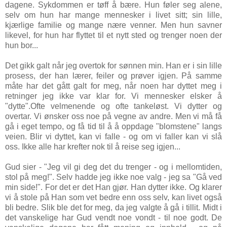
dagene. Sykdommen er tøff å bære. Hun føler seg alene,
selv om hun har mange mennesker i livet sitt; sin lille,
kjærlige familie og mange nære venner. Men hun savner
likevel, for hun har flyttet til et nytt sted og trenger noen der
hun bor...
Det gikk galt når jeg overtok for sønnen min. Han er i sin lille
prosess, der han lærer, feiler og prøver igjen. På samme
måte har det gått galt for meg, når noen har dyttet meg i
retninger jeg ikke var klar for. Vi mennesker elsker å
"dytte".Ofte velmenende og ofte tankeløst. Vi dytter og
overtar. Vi ønsker oss noe på vegne av andre. Men vi må få
gå i eget tempo, og få tid til å å oppdage "blomstene" langs
veien. Blir vi dyttet, kan vi falle - og om vi faller kan vi slå
oss.
Ikke alle har krefter nok til å reise seg igjen...
Gud sier - "Jeg vil gi deg det du trenger - og i mellomtiden,
stol på meg!". Selv hadde jeg ikke noe valg - jeg sa "Gå ved
min side!". For det er det Han gjør. Han dytter ikke. Og klarer
vi å stole på Han som vet bedre enn oss selv, kan livet også
bli bedre. Slik ble det for meg, da jeg valgte å gå i tillit. Midt i
det vanskelige har Gud vendt noe vondt - til noe godt. De