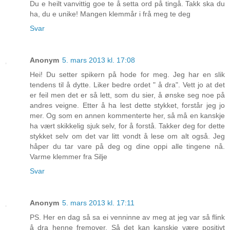
Du e heilt vanvittig goe te å setta ord på tingå. Takk ska du
ha, du e unike! Mangen klemmår i frå meg te deg
Svar
Anonym
5. mars 2013 kl. 17:08
Hei! Du setter spikern på hode for meg. Jeg har en slik
tendens til å dytte. Liker bedre ordet " å dra". Vett jo at det
er feil men det er så lett, som du sier, å ønske seg noe på
andres veigne. Etter å ha lest dette stykket, forstår jeg jo
mer. Og som en annen kommenterte her, så må en kanskje
ha vært skikkelig sjuk selv, for å forstå. Takker deg for dette
stykket selv om det var litt vondt å lese om alt også. Jeg
håper du tar vare på deg og dine oppi alle tingene nå.
Varme klemmer fra Silje
Svar
Anonym
5. mars 2013 kl. 17:11
PS. Her en dag så sa ei venninne av meg at jeg var så flink
å dra henne fremover. Så det kan kanskje være positivt