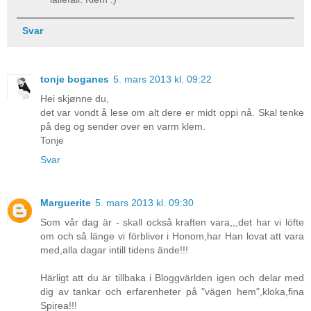
Svar
tonje boganes
5. mars 2013 kl. 09:22
Hei skjønne du,
det var vondt å lese om alt dere er midt oppi nå. Skal tenke
på deg og sender over en varm klem.
Tonje
Svar
Marguerite
5. mars 2013 kl. 09:30
Som vår dag är - skall också kraften vara,,,det har vi löfte
om och så länge vi förbliver i Honom,har Han lovat att vara
med,alla dagar intill tidens ände!!!
Härligt att du är tillbaka i Bloggvärlden igen och delar med
dig av tankar och erfarenheter på "vägen hem",kloka,fina
Spirea!!!