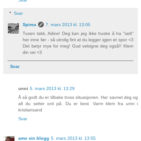
Svar
Svar
Spirea
7. mars 2013 kl. 13:05
Tusen takk, Adine! Deg kan jeg ikke huske å ha "sett"
her inne før - så utrolig fint at du legger igjen et spor <3
Det betyr mye for meg! Gud velsigne deg også!! Klem
din vei <3
Svar
unni
5. mars 2013 kl. 13:29
Å så godt du er tilbake tross situasjonen. Har savnet deg og
alt du setter ord på. Du er best. Varm klem fra unni i
kristiansand
Svar
amo sin blogg
5. mars 2013 kl. 13:55