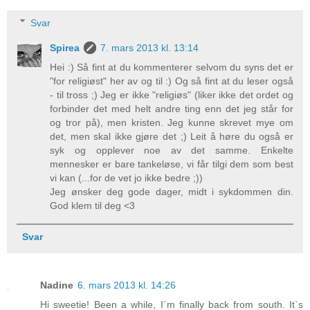
Svar
Spirea
7. mars 2013 kl. 13:14
Hei :) Så fint at du kommenterer selvom du syns det er
"for religiøst" her av og til :) Og så fint at du leser også
- til tross ;) Jeg er ikke "religiøs" (liker ikke det ordet og
forbinder det med helt andre ting enn det jeg står for
og tror på), men kristen. Jeg kunne skrevet mye om
det, men skal ikke gjøre det ;) Leit å høre du også er
syk og opplever noe av det samme. Enkelte
mennesker er bare tankeløse, vi får tilgi dem som best
vi kan (...for de vet jo ikke bedre ;))
Jeg ønsker deg gode dager, midt i sykdommen din.
God klem til deg <3
Svar
Nadine
6. mars 2013 kl. 14:26
Hi sweetie! Been a while, I´m finally back from south. It`s