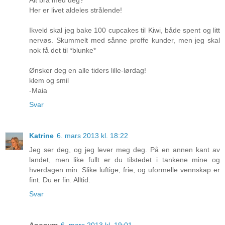
Her er livet aldeles strålende!
Ikveld skal jeg bake 100 cupcakes til Kiwi, både spent og litt
nervøs. Skummelt med sånne proffe kunder, men jeg skal
nok få det til *blunke*
Ønsker deg en alle tiders lille-lørdag!
klem og smil
-Maia
Svar
Katrine
6. mars 2013 kl. 18:22
Jeg ser deg, og jeg lever meg deg. På en annen kant av
landet, men like fullt er du tilstedet i tankene mine og
hverdagen min. Slike luftige, frie, og uformelle vennskap er
fint. Du er fin. Alltid.
Svar
Anonym
6. mars 2013 kl. 19:01