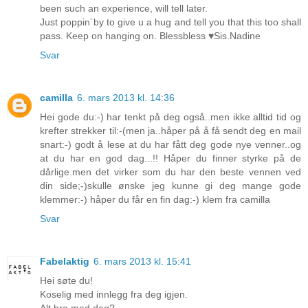
been such an experience, will tell later.
Just poppin´by to give u a hug and tell you that this too shall
pass. Keep on hanging on. Blessbless ♥Sis.Nadine
Svar
camilla
6. mars 2013 kl. 14:36
Hei gode du:-) har tenkt på deg også..men ikke alltid tid og
krefter strekker til:-(men ja..håper på å få sendt deg en mail
snart:-) godt å lese at du har fått deg gode nye venner..og
at du har en god dag...!! Håper du finner styrke på de
dårlige.men det virker som du har den beste vennen ved
din side;-)skulle ønske jeg kunne gi deg mange gode
klemmer:-) håper du får en fin dag:-) klem fra camilla
Svar
Fabelaktig
6. mars 2013 kl. 15:41
Hei søte du!
Koselig med innlegg fra deg igjen.
Alt bra med deg?