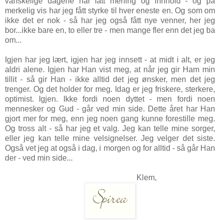
vanskelige dagene har fått mening og innhold - og på
merkelig vis har jeg fått styrke til hver eneste en. Og som om
ikke det er nok - så har jeg også fått nye venner, her jeg
bor...ikke bare en, to eller tre - men mange fler enn det jeg ba
om...
Igjen har jeg lært, igjen har jeg innsett - at midt i alt, er jeg
aldri alene. Igjen har Han vist meg, at når jeg gir Ham min
tillit - så gir Han - ikke alltid det jeg ønsker, men det jeg
trenger. Og det holder for meg. Idag er jeg
friskere, sterkere,
optimist. Igjen. Ikke fordi noen dyttet - men fordi noen
mennesker og Gud - går ved min side. Dette året har Han
gjort mer for meg, enn jeg noen gang kunne forestille meg.
Og t
ross alt - så har jeg et valg. Jeg kan telle mine sorger,
eller jeg kan telle mine velsignelser. Jeg velger det siste.
Også vet jeg at også i dag, i morgen og for alltid - så går Han
der - ved min side...
Klem,