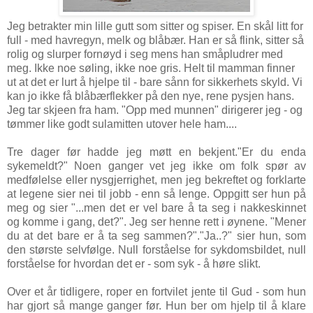
Jeg betrakter min lille gutt som sitter og spiser. En skål litt for
full - med havregyn, melk og blåbær. Han er så flink, sitter så
rolig og slurper fornøyd i seg mens han småpludrer med
meg. Ikke noe søling, ikke noe gris. Helt til mamman finner
ut at det er lurt å hjelpe til - bare sånn for sikkerhets skyld. Vi
kan jo ikke få blåbærflekker på den nye, rene pysjen hans.
Jeg tar skjeen fra ham. "Opp med munnen" dirigerer jeg - og
tømmer like godt sulamitten utover hele ham....
Tre dager før hadde jeg møtt en bekjent."Er du enda
sykemeldt?" Noen ganger vet jeg ikke om folk spør av
medfølelse eller nysgjerrighet, men jeg bekreftet og forklarte
at legene sier nei til jobb - enn så lenge. Oppgitt ser hun på
meg og sier "...men det er vel bare å ta seg i nakkeskinnet
og komme i gang, det?". Jeg ser henne rett i øynene. "Mener
du at det bare er å ta seg sammen?"."Ja..?" sier hun, som
den største selvfølge. Null forståelse for sykdomsbildet, null
forståelse for hvordan det er - som syk - å høre slikt.
Over et år tidligere, roper en fortvilet jente til Gud - som hun
har gjort så mange ganger før. Hun ber om hjelp til å klare