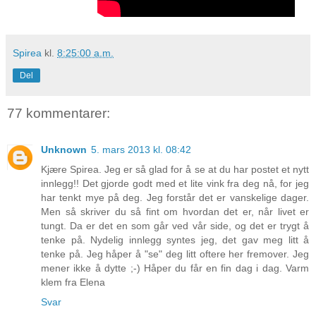
Spirea
kl.
8:25:00 a.m.
Del
77 kommentarer:
Unknown
5. mars 2013 kl. 08:42
Kjære Spirea. Jeg er så glad for å se at du har postet et nytt
innlegg!! Det gjorde godt med et lite vink fra deg nå, for jeg
har tenkt mye på deg. Jeg forstår det er vanskelige dager.
Men så skriver du så fint om hvordan det er, når livet er
tungt. Da er det en som går ved vår side, og det er trygt å
tenke på. Nydelig innlegg syntes jeg, det gav meg litt å
tenke på. Jeg håper å "se" deg litt oftere her fremover. Jeg
mener ikke å dytte ;-) Håper du får en fin dag i dag. Varm
klem fra Elena
Svar