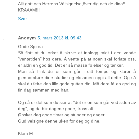
Allt gott och Herrens Välsignelse,över dig och de dina!!!
KRAAAM!!!
Svar
Anonym
5. mars 2013 kl. 09:43
Gode Spirea.
Så flott at du orket å skrive et innlegg midt i den vonde
"ventetiden" hos dere. Å vente på at noen skal forlate oss,
er aldri en god tid. Det er så masse følelser og tanker.
Men så flink du er som går i ditt tempo og klarer å
gjennomføre dine studier og eksamen oppi alt dette. Og så
skal du feire den lille gode gutten din. Må dere få en god og
fin dag sammen med han.
Og så er det som du sier at "det er en som går ved siden av
deg", og da blir dagene gode, tross alt.
Ønsker deg gode timer og stunder og dager.
Gud velsigne denne uken for deg og dine.
Klem M