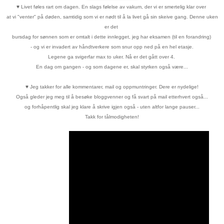
♥
Livet føles rart om dagen. En slags følelse av vakum, der vi er
smertelig klar over
at vi "venter" på døden, samtidig som vi er nødt til
å la livet gå sin skeive gang. Denne uken
er det
bursdag for sønnen
som er
omtalt i dette innlegget, jeg har eksamen (til en forandring)
- og vi er invadert
av håndtverkere
som snur opp ned på en hel etasje.
Legene ga svigerfar max to uker. Nå er det gått over 4.
En dag om gangen - og som dagene er, skal styrken også være...
♥
Jeg takker for alle kommentarer, mail og oppmuntringer. Dere er nydelige!
Også gleder jeg meg til å besøke bloggvenner og få svart på mail etterhvert også...
og forhåpentlig skal jeg klare å skrive igjen også - uten altfor lange pauser...
Takk for tålmodigheten!