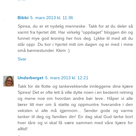
Bibbi
5. mars 2013 kl. 11:36
Spirea, du er et nydelig menneske. Takk for at du deler så
varmt fra hjertet ditt. Har virkelig "oppdaget" bloggen din og
funnet mye god lesning her hos deg. Lykke til med alt du
står oppi. Du bor i hjertet mitt om dagen og er med i mine
små bønnestunder. Klem :)
Svar
Underberget
5. mars 2013 kl. 12:21
Takk for de flotte og tankevekkende innleggene dine kjære
Spirea! Det er ofte lett å ville dytte noen i en bestemt retning
og mene noe om hvordan andre bør leve.. Håper vi alle
lærer litt mer om å støtte og oppmuntre hverandre i den
veksten vi alle må igjennom... Sender gode og varme
tanker til deg og familien din! En dag skal Gud tørke bort
hver tåre og vi skal få være sammen med våre kjære for
alltid!