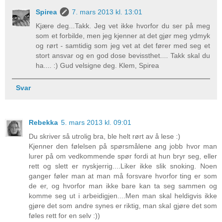
Spirea
7. mars 2013 kl. 13:01
Kjære deg...Takk. Jeg vet ikke hvorfor du ser på meg
som et forbilde, men jeg kjenner at det gjør meg ydmyk
og rørt - samtidig som jeg vet at det fører med seg et
stort ansvar og en god dose bevissthet.... Takk skal du
ha.... :) Gud velsigne deg. Klem, Spirea
Svar
Rebekka
5. mars 2013 kl. 09:01
Du skriver så utrolig bra, ble helt rørt av å lese :)
Kjenner den følelsen på spørsmålene ang jobb hvor man
lurer på om vedkommende spør fordi at hun bryr seg, eller
rett og slett er nyskjerrig....Liker ikke slik snoking. Noen
ganger føler man at man må forsvare hvorfor ting er som
de er, og hvorfor man ikke bare kan ta seg sammen og
komme seg ut i arbeidigjen....Men man skal heldigvis ikke
gjøre det som andre synes er riktig, man skal gjøre det som
føles rett for en selv :))