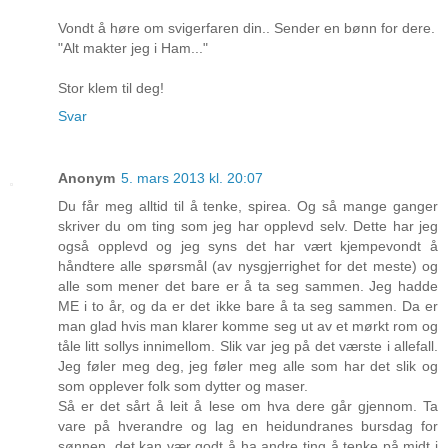
Vondt å høre om svigerfaren din.. Sender en bønn for dere.
"Alt makter jeg i Ham..."
Stor klem til deg!
Svar
Anonym
5. mars 2013 kl. 20:07
Du får meg alltid til å tenke, spirea. Og så mange ganger
skriver du om ting som jeg har opplevd selv. Dette har jeg
også opplevd og jeg syns det har vært kjempevondt å
håndtere alle spørsmål (av nysgjerrighet for det meste) og
alle som mener det bare er å ta seg sammen. Jeg hadde
ME i to år, og da er det ikke bare å ta seg sammen. Da er
man glad hvis man klarer komme seg ut av et mørkt rom og
tåle litt sollys innimellom. Slik var jeg på det værste i allefall.
Jeg føler meg deg, jeg føler meg alle som har det slik og
som opplever folk som dytter og maser.
Så er det sårt å leit å lese om hva dere går gjennom. Ta
vare på hverandre og lag en heidundranes bursdag for
sønnen, det kan vær godt å ha andre ting å tenke på midt i