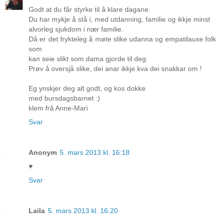
Godt at du får styrke til å klare dagane.
Du har mykje å stå i, med utdanning, familie og ikkje minst
alvorleg sjukdom i nær familie.
Då er det frykteleg å møte slike udanna og empatilause folk
som
kan seie slikt som dama gjorde til deg.
Prøv å oversjå slike, dei anar ikkje kva dei snakkar om !
Eg ynskjer deg alt godt, og kos dokke
med bursdagsbarnet :)
klem frå Anne-Mari
Svar
Anonym
5. mars 2013 kl. 16:18
♥
Svar
Laila
5. mars 2013 kl. 16:20