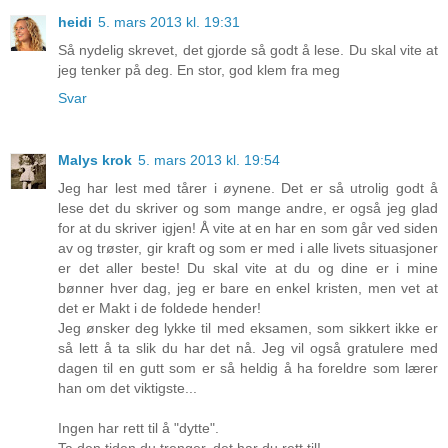
heidi
5. mars 2013 kl. 19:31
Så nydelig skrevet, det gjorde så godt å lese. Du skal vite at
jeg tenker på deg. En stor, god klem fra meg
Svar
Malys krok
5. mars 2013 kl. 19:54
Jeg har lest med tårer i øynene. Det er så utrolig godt å
lese det du skriver og som mange andre, er også jeg glad
for at du skriver igjen! Å vite at en har en som går ved siden
av og trøster, gir kraft og som er med i alle livets situasjoner
er det aller beste! Du skal vite at du og dine er i mine
bønner hver dag, jeg er bare en enkel kristen, men vet at
det er Makt i de foldede hender!
Jeg ønsker deg lykke til med eksamen, som sikkert ikke er
så lett å ta slik du har det nå. Jeg vil også gratulere med
dagen til en gutt som er så heldig å ha foreldre som lærer
han om det viktigste...
Ingen har rett til å "dytte".
Ta den tiden du trenger, det har du rett til!