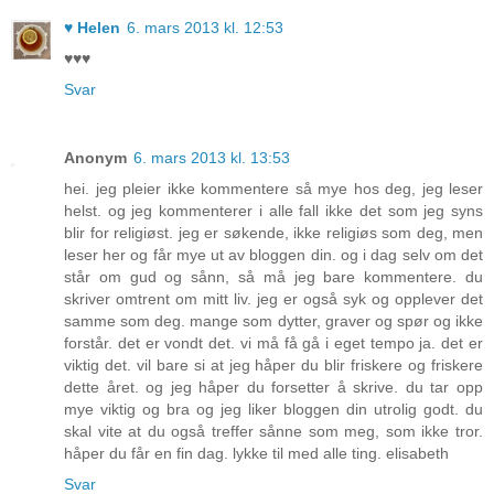
♥ Helen
6. mars 2013 kl. 12:53
♥♥♥
Svar
Anonym
6. mars 2013 kl. 13:53
hei. jeg pleier ikke kommentere så mye hos deg, jeg leser
helst. og jeg kommenterer i alle fall ikke det som jeg syns
blir for religiøst. jeg er søkende, ikke religiøs som deg, men
leser her og får mye ut av bloggen din. og i dag selv om det
står om gud og sånn, så må jeg bare kommentere. du
skriver omtrent om mitt liv. jeg er også syk og opplever det
samme som deg. mange som dytter, graver og spør og ikke
forstår. det er vondt det. vi må få gå i eget tempo ja. det er
viktig det. vil bare si at jeg håper du blir friskere og friskere
dette året. og jeg håper du forsetter å skrive. du tar opp
mye viktig og bra og jeg liker bloggen din utrolig godt. du
skal vite at du også treffer sånne som meg, som ikke tror.
håper du får en fin dag. lykke til med alle ting. elisabeth
Svar