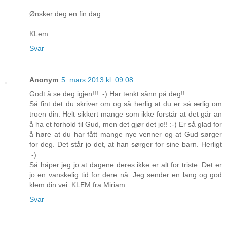
Ønsker deg en fin dag
KLem
Svar
Anonym
5. mars 2013 kl. 09:08
Godt å se deg igjen!!! :-) Har tenkt sånn på deg!!
Så fint det du skriver om og så herlig at du er så ærlig om
troen din. Helt sikkert mange som ikke forstår at det går an
å ha et forhold til Gud, men det gjør det jo!! :-) Er så glad for
å høre at du har fått mange nye venner og at Gud sørger
for deg. Det står jo det, at han sørger for sine barn. Herligt
:-)
Så håper jeg jo at dagene deres ikke er alt for triste. Det er
jo en vanskelig tid for dere nå. Jeg sender en lang og god
klem din vei. KLEM fra Miriam
Svar