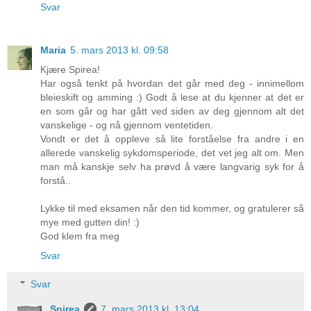
Svar
Maria
5. mars 2013 kl. 09:58
Kjære Spirea!
Har også tenkt på hvordan det går med deg - innimellom
bleieskift og amming :) Godt å lese at du kjenner at det er
en som går og har gått ved siden av deg gjennom alt det
vanskelige - og nå gjennom ventetiden.
Vondt er det å oppleve så lite forståelse fra andre i en
allerede vanskelig sykdomsperiode, det vet jeg alt om. Men
man må kanskje selv ha prøvd å være langvarig syk for å
forstå..
Lykke til med eksamen når den tid kommer, og gratulerer så
mye med gutten din! :)
God klem fra meg
Svar
Svar
Spirea
7. mars 2013 kl. 13:04