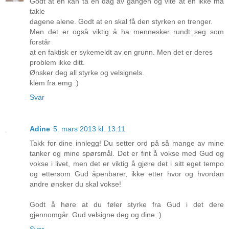
Godt at en kan ta en dag av gangen og vite at en ikke må
takle
dagene alene. Godt at en skal få den styrken en trenger.
Men det er også viktig å ha mennesker rundt seg som
forstår
at en faktisk er sykemeldt av en grunn. Men det er deres
problem ikke ditt.
Ønsker deg all styrke og velsignels.
klem fra emg :)
Svar
Adine
5. mars 2013 kl. 13:11
Takk for dine innlegg! Du setter ord på så mange av mine
tanker og mine spørsmål. Det er fint å vokse med Gud og
vokse i livet, men det er viktig å gjøre det i sitt eget tempo
og ettersom Gud åpenbarer, ikke etter hvor og hvordan
andre ønsker du skal vokse!
Godt å høre at du føler styrke fra Gud i det dere
gjennomgår. Gud velsigne deg og dine :)