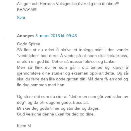
Allt gott och Herrens Välsignelse,över dig och de dina!!!
KRAAAM!!!
Svar
Anonym
5. mars 2013 kl. 09:43
Gode Spirea.
Så flott at du orket å skrive et innlegg midt i den vonde
"ventetiden" hos dere. Å vente på at noen skal forlate oss,
er aldri en god tid. Det er så masse følelser og tanker.
Men så flink du er som går i ditt tempo og klarer å
gjennomføre dine studier og eksamen oppi alt dette. Og så
skal du feire den lille gode gutten din. Må dere få en god og
fin dag sammen med han.
Og så er det som du sier at "det er en som går ved siden av
deg", og da blir dagene gode, tross alt.
Ønsker deg gode timer og stunder og dager.
Gud velsigne denne uken for deg og dine.
Klem M