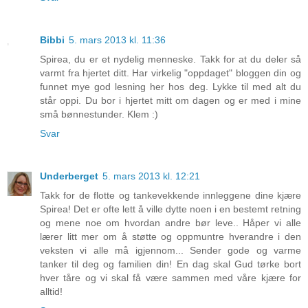
Bibbi
5. mars 2013 kl. 11:36
Spirea, du er et nydelig menneske. Takk for at du deler så
varmt fra hjertet ditt. Har virkelig "oppdaget" bloggen din og
funnet mye god lesning her hos deg. Lykke til med alt du
står oppi. Du bor i hjertet mitt om dagen og er med i mine
små bønnestunder. Klem :)
Svar
Underberget
5. mars 2013 kl. 12:21
Takk for de flotte og tankevekkende innleggene dine kjære
Spirea! Det er ofte lett å ville dytte noen i en bestemt retning
og mene noe om hvordan andre bør leve.. Håper vi alle
lærer litt mer om å støtte og oppmuntre hverandre i den
veksten vi alle må igjennom... Sender gode og varme
tanker til deg og familien din! En dag skal Gud tørke bort
hver tåre og vi skal få være sammen med våre kjære for
alltid!