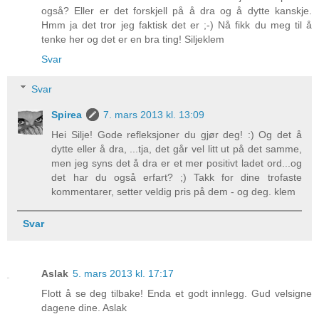
også? Eller er det forskjell på å dra og å dytte kanskje.
Hmm ja det tror jeg faktisk det er ;-) Nå fikk du meg til å
tenke her og det er en bra ting! Siljeklem
Svar
Svar
Spirea
7. mars 2013 kl. 13:09
Hei Silje! Gode refleksjoner du gjør deg! :) Og det å
dytte eller å dra, ...tja, det går vel litt ut på det samme,
men jeg syns det å dra er et mer positivt ladet ord...og
det har du også erfart? ;) Takk for dine trofaste
kommentarer, setter veldig pris på dem - og deg. klem
Svar
Aslak
5. mars 2013 kl. 17:17
Flott å se deg tilbake! Enda et godt innlegg. Gud velsigne
dagene dine. Aslak