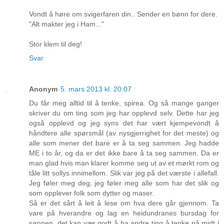
Vondt å høre om svigerfaren din.. Sender en bønn for dere.
"Alt makter jeg i Ham..."
Stor klem til deg!
Svar
Anonym
5. mars 2013 kl. 20:07
Du får meg alltid til å tenke, spirea. Og så mange ganger
skriver du om ting som jeg har opplevd selv. Dette har jeg
også opplevd og jeg syns det har vært kjempevondt å
håndtere alle spørsmål (av nysgjerrighet for det meste) og
alle som mener det bare er å ta seg sammen. Jeg hadde
ME i to år, og da er det ikke bare å ta seg sammen. Da er
man glad hvis man klarer komme seg ut av et mørkt rom og
tåle litt sollys innimellom. Slik var jeg på det værste i allefall.
Jeg føler meg deg, jeg føler meg alle som har det slik og
som opplever folk som dytter og maser.
Så er det sårt å leit å lese om hva dere går gjennom. Ta
vare på hverandre og lag en heidundranes bursdag for
sønnen, det kan vær godt å ha andre ting å tenke på midt i