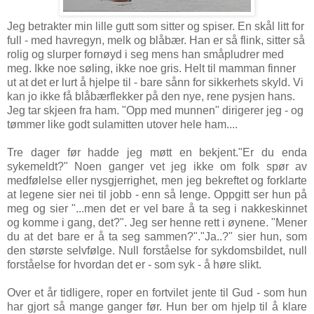
Jeg betrakter min lille gutt som sitter og spiser. En skål litt for
full - med havregyn, melk og blåbær. Han er så flink, sitter så
rolig og slurper fornøyd i seg mens han småpludrer med
meg. Ikke noe søling, ikke noe gris. Helt til mamman finner
ut at det er lurt å hjelpe til - bare sånn for sikkerhets skyld. Vi
kan jo ikke få blåbærflekker på den nye, rene pysjen hans.
Jeg tar skjeen fra ham. "Opp med munnen" dirigerer jeg - og
tømmer like godt sulamitten utover hele ham....
Tre dager før hadde jeg møtt en bekjent."Er du enda
sykemeldt?" Noen ganger vet jeg ikke om folk spør av
medfølelse eller nysgjerrighet, men jeg bekreftet og forklarte
at legene sier nei til jobb - enn så lenge. Oppgitt ser hun på
meg og sier "...men det er vel bare å ta seg i nakkeskinnet
og komme i gang, det?". Jeg ser henne rett i øynene. "Mener
du at det bare er å ta seg sammen?"."Ja..?" sier hun, som
den største selvfølge. Null forståelse for sykdomsbildet, null
forståelse for hvordan det er - som syk - å høre slikt.
Over et år tidligere, roper en fortvilet jente til Gud - som hun
har gjort så mange ganger før. Hun ber om hjelp til å klare