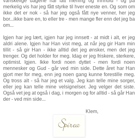
vanskelige dagene har fått mening og innhold - og på
merkelig vis har jeg fått styrke til hver eneste en. Og som om
ikke det er nok - så har jeg også fått nye venner, her jeg
bor...ikke bare en, to eller tre - men mange fler enn det jeg ba
om...
Igjen har jeg lært, igjen har jeg innsett - at midt i alt, er jeg
aldri alene. Igjen har Han vist meg, at når jeg gir Ham min
tillit - så gir Han - ikke alltid det jeg ønsker, men det jeg
trenger. Og det holder for meg. Idag er jeg
friskere, sterkere,
optimist. Igjen. Ikke fordi noen dyttet - men fordi noen
mennesker og Gud - går ved min side. Dette året har Han
gjort mer for meg, enn jeg noen gang kunne forestille meg.
Og t
ross alt - så har jeg et valg. Jeg kan telle mine sorger,
eller jeg kan telle mine velsignelser. Jeg velger det siste.
Også vet jeg at også i dag, i morgen og for alltid - så går Han
der - ved min side...
Klem,