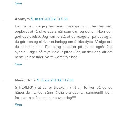
Svar
Anonym
5. mars 2013 kl. 17:38
Det her er noe jeg har tenkt nøye gennom. Jeg har selv
opplevet at få slike spørsmål som dig, og det er ikke noen
god opplevelse. Jeg kan forstå at du reagerer på det og at
du går hen og skriver et innlegg om å ikke dytte. Viktige ord
du kommer med. Flot sang du deler på slutten også. Jeg
syns du siger så mye klokt, Spirea. Jeg ønsker deg alt det
beste i disse tider. Varm klem fra Sissel
Svar
Maren Sofie
5. mars 2013 kl. 17:59
(((HERLIG))) at du er tilbake! :-) :-) :-) Tenker på dg og
håper du har det sånn tålelig bra oppi alt sammen!!! klem
fra maren sofie som har savna deg!!!!
Svar