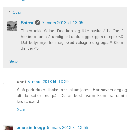
Svar
Svar
Spirea
7. mars 2013 kl. 13:05
Tusen takk, Adine! Deg kan jeg ikke huske å ha "sett"
her inne før - så utrolig fint at du legger igjen et spor <3
Det betyr mye for meg! Gud velsigne deg også!! Klem
din vei <3
Svar
unni
5. mars 2013 kl. 13:29
Å så godt du er tilbake tross situasjonen. Har savnet deg og
alt du setter ord på. Du er best. Varm klem fra unni i
kristiansand
Svar
amo sin blogg
5. mars 2013 kl. 13:55