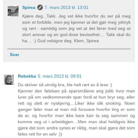
Spirea
7. mars 2013 kl. 13:01
Kjære deg...Takk. Jeg vet ikke hvorfor du ser på meg
som et forbilde, men jeg kjenner at det gjør meg ydmyk
og rørt - samtidig som jeg vet at det fører med seg et
stort ansvar og en god dose bevissthet.... Takk skal du
ha.... :) Gud velsigne deg. Klem, Spirea
Svar
Rebekka
5. mars 2013 kl. 09:01
Du skriver så utrolig bra, ble helt rørt av å lese :)
Kjenner den følelsen på spørsmålene ang jobb hvor man
lurer på om vedkommende spør fordi at hun bryr seg, eller
rett og slett er nyskjerrig....Liker ikke slik snoking. Noen
ganger føler man at man må forsvare hvorfor ting er som
de er, og hvorfor man ikke bare kan ta seg sammen og
komme seg ut i arbeidigjen....Men man skal heldigvis ikke
gjøre det som andre synes er riktig, man skal gjøre det som
føles rett for en selv :))