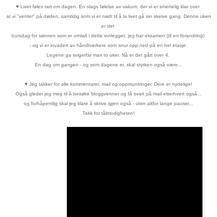
♥
Livet føles rart om dagen. En slags følelse av vakum, der vi er
smertelig klar over
at vi "venter" på døden, samtidig som vi er nødt til
å la livet gå sin skeive gang. Denne uken
er det
bursdag for sønnen
som er
omtalt i dette innlegget, jeg har eksamen (til en forandring)
- og vi er invadert
av håndtverkere
som snur opp ned på en hel etasje.
Legene ga svigerfar max to uker. Nå er det gått over 4.
En dag om gangen - og som dagene er, skal styrken også være...
♥
Jeg takker for alle kommentarer, mail og oppmuntringer. Dere er nydelige!
Også gleder jeg meg til å besøke bloggvenner og få svart på mail etterhvert også...
og forhåpentlig skal jeg klare å skrive igjen også - uten altfor lange pauser...
Takk for tålmodigheten!