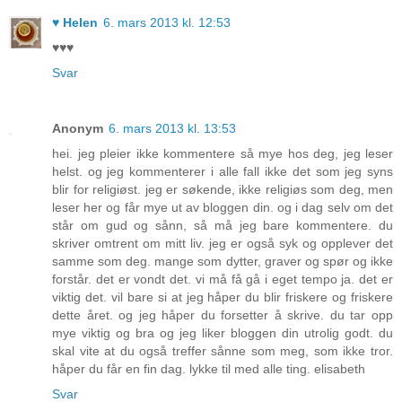
♥ Helen
6. mars 2013 kl. 12:53
♥♥♥
Svar
Anonym
6. mars 2013 kl. 13:53
hei. jeg pleier ikke kommentere så mye hos deg, jeg leser
helst. og jeg kommenterer i alle fall ikke det som jeg syns
blir for religiøst. jeg er søkende, ikke religiøs som deg, men
leser her og får mye ut av bloggen din. og i dag selv om det
står om gud og sånn, så må jeg bare kommentere. du
skriver omtrent om mitt liv. jeg er også syk og opplever det
samme som deg. mange som dytter, graver og spør og ikke
forstår. det er vondt det. vi må få gå i eget tempo ja. det er
viktig det. vil bare si at jeg håper du blir friskere og friskere
dette året. og jeg håper du forsetter å skrive. du tar opp
mye viktig og bra og jeg liker bloggen din utrolig godt. du
skal vite at du også treffer sånne som meg, som ikke tror.
håper du får en fin dag. lykke til med alle ting. elisabeth
Svar