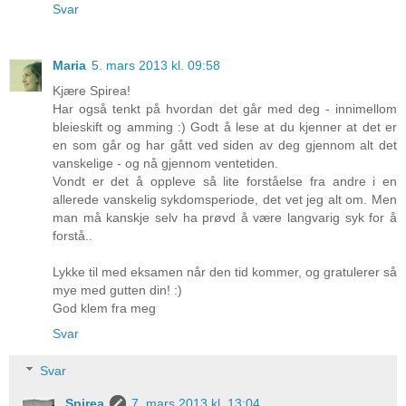
Svar
Maria
5. mars 2013 kl. 09:58
Kjære Spirea!
Har også tenkt på hvordan det går med deg - innimellom
bleieskift og amming :) Godt å lese at du kjenner at det er
en som går og har gått ved siden av deg gjennom alt det
vanskelige - og nå gjennom ventetiden.
Vondt er det å oppleve så lite forståelse fra andre i en
allerede vanskelig sykdomsperiode, det vet jeg alt om. Men
man må kanskje selv ha prøvd å være langvarig syk for å
forstå..
Lykke til med eksamen når den tid kommer, og gratulerer så
mye med gutten din! :)
God klem fra meg
Svar
Svar
Spirea
7. mars 2013 kl. 13:04