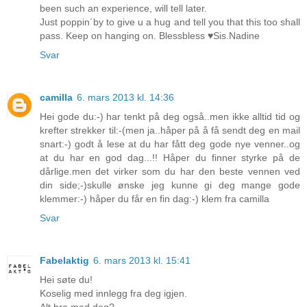
been such an experience, will tell later.
Just poppin´by to give u a hug and tell you that this too shall
pass. Keep on hanging on. Blessbless ♥Sis.Nadine
Svar
camilla
6. mars 2013 kl. 14:36
Hei gode du:-) har tenkt på deg også..men ikke alltid tid og
krefter strekker til:-(men ja..håper på å få sendt deg en mail
snart:-) godt å lese at du har fått deg gode nye venner..og
at du har en god dag...!! Håper du finner styrke på de
dårlige.men det virker som du har den beste vennen ved
din side;-)skulle ønske jeg kunne gi deg mange gode
klemmer:-) håper du får en fin dag:-) klem fra camilla
Svar
Fabelaktig
6. mars 2013 kl. 15:41
Hei søte du!
Koselig med innlegg fra deg igjen.
Alt bra med deg?