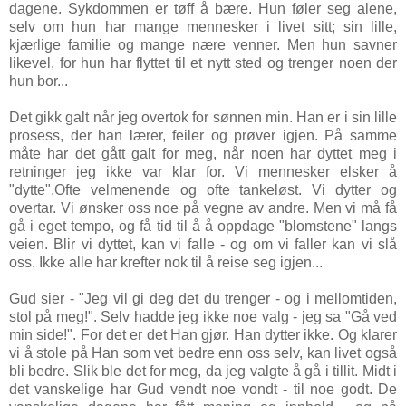
dagene. Sykdommen er tøff å bære. Hun føler seg alene,
selv om hun har mange mennesker i livet sitt; sin lille,
kjærlige familie og mange nære venner. Men hun savner
likevel, for hun har flyttet til et nytt sted og trenger noen der
hun bor...
Det gikk galt når jeg overtok for sønnen min. Han er i sin lille
prosess, der han lærer, feiler og prøver igjen. På samme
måte har det gått galt for meg, når noen har dyttet meg i
retninger jeg ikke var klar for. Vi mennesker elsker å
"dytte".Ofte velmenende og ofte tankeløst. Vi dytter og
overtar. Vi ønsker oss noe på vegne av andre. Men vi må få
gå i eget tempo, og få tid til å å oppdage "blomstene" langs
veien. Blir vi dyttet, kan vi falle - og om vi faller kan vi slå
oss.
Ikke alle har krefter nok til å reise seg igjen...
Gud sier - "Jeg vil gi deg det du trenger - og i mellomtiden,
stol på meg!". Selv hadde jeg ikke noe valg - jeg sa "Gå ved
min side!". For det er det Han gjør. Han dytter ikke. Og klarer
vi å stole på Han som vet bedre enn oss selv, kan livet også
bli bedre. Slik ble det for meg, da jeg valgte å gå i tillit. Midt i
det vanskelige har Gud vendt noe vondt - til noe godt. De