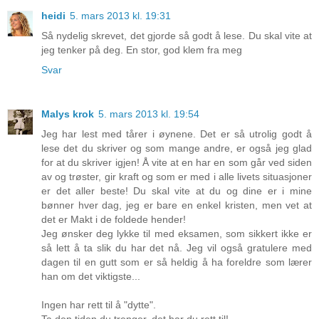
heidi
5. mars 2013 kl. 19:31
Så nydelig skrevet, det gjorde så godt å lese. Du skal vite at
jeg tenker på deg. En stor, god klem fra meg
Svar
Malys krok
5. mars 2013 kl. 19:54
Jeg har lest med tårer i øynene. Det er så utrolig godt å
lese det du skriver og som mange andre, er også jeg glad
for at du skriver igjen! Å vite at en har en som går ved siden
av og trøster, gir kraft og som er med i alle livets situasjoner
er det aller beste! Du skal vite at du og dine er i mine
bønner hver dag, jeg er bare en enkel kristen, men vet at
det er Makt i de foldede hender!
Jeg ønsker deg lykke til med eksamen, som sikkert ikke er
så lett å ta slik du har det nå. Jeg vil også gratulere med
dagen til en gutt som er så heldig å ha foreldre som lærer
han om det viktigste...
Ingen har rett til å "dytte".
Ta den tiden du trenger, det har du rett til!