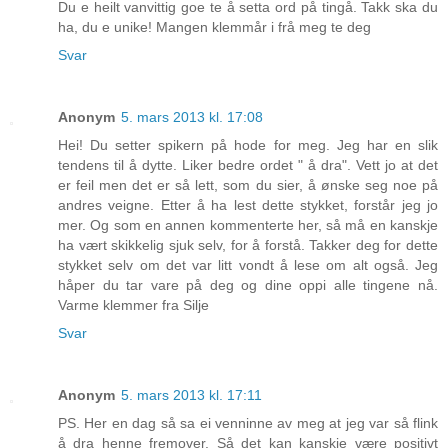
Du e heilt vanvittig goe te å setta ord på tingå. Takk ska du
ha, du e unike! Mangen klemmår i frå meg te deg
Svar
Anonym
5. mars 2013 kl. 17:08
Hei! Du setter spikern på hode for meg. Jeg har en slik
tendens til å dytte. Liker bedre ordet " å dra". Vett jo at det
er feil men det er så lett, som du sier, å ønske seg noe på
andres veigne. Etter å ha lest dette stykket, forstår jeg jo
mer. Og som en annen kommenterte her, så må en kanskje
ha vært skikkelig sjuk selv, for å forstå. Takker deg for dette
stykket selv om det var litt vondt å lese om alt også. Jeg
håper du tar vare på deg og dine oppi alle tingene nå.
Varme klemmer fra Silje
Svar
Anonym
5. mars 2013 kl. 17:11
PS. Her en dag så sa ei venninne av meg at jeg var så flink
å dra henne fremover. Så det kan kanskje være positivt