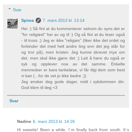
Svar
Spirea
7. mars 2013 kl. 13:14
Hei :) Så fint at du kommenterer selvom du syns det er
"for religiøst" her av og til :) Og så fint at du leser også
- til tross ;) Jeg er ikke "religiøs" (liker ikke det ordet og
forbinder det med helt andre ting enn det jeg står for
og tror på), men kristen. Jeg kunne skrevet mye om
det, men skal ikke gjøre det ;) Leit å høre du også er
syk og opplever noe av det samme. Enkelte
mennesker er bare tankeløse, vi får tilgi dem som best
vi kan (...for de vet jo ikke bedre ;))
Jeg ønsker deg gode dager, midt i sykdommen din.
God klem til deg <3
Svar
Nadine
6. mars 2013 kl. 14:26
Hi sweetie! Been a while, I´m finally back from south. It`s