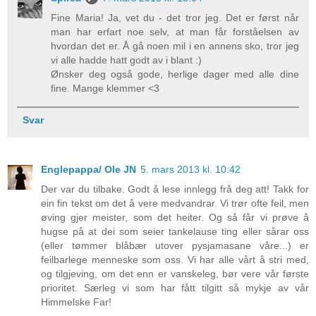
Fine Maria! Ja, vet du - det tror jeg. Det er først når
man har erfart noe selv, at man får forståelsen av
hvordan det er. Å gå noen mil i en annens sko, tror jeg
vi alle hadde hatt godt av i blant :)
Ønsker deg også gode, herlige dager med alle dine
fine. Mange klemmer <3
Svar
Englepappa/ Ole JN
5. mars 2013 kl. 10:42
Der var du tilbake. Godt å lese innlegg frå deg att! Takk for
ein fin tekst om det å vere medvandrar. Vi trør ofte feil, men
øving gjer meister, som det heiter. Og så får vi prøve å
hugse på at dei som seier tankelause ting eller sårar oss
(eller tømmer blåbær utover pysjamasane våre...) er
feilbarlege menneske som oss. Vi har alle vårt å stri med,
og tilgjeving, om det enn er vanskeleg, bør vere vår første
prioritet. Særleg vi som har fått tilgitt så mykje av vår
Himmelske Far!