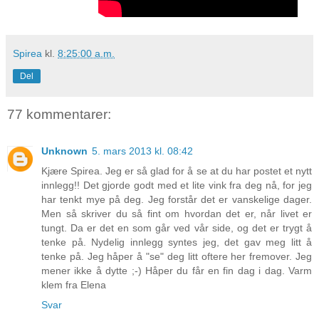
Spirea
kl.
8:25:00 a.m.
Del
77 kommentarer:
Unknown
5. mars 2013 kl. 08:42
Kjære Spirea. Jeg er så glad for å se at du har postet et nytt
innlegg!! Det gjorde godt med et lite vink fra deg nå, for jeg
har tenkt mye på deg. Jeg forstår det er vanskelige dager.
Men så skriver du så fint om hvordan det er, når livet er
tungt. Da er det en som går ved vår side, og det er trygt å
tenke på. Nydelig innlegg syntes jeg, det gav meg litt å
tenke på. Jeg håper å "se" deg litt oftere her fremover. Jeg
mener ikke å dytte ;-) Håper du får en fin dag i dag. Varm
klem fra Elena
Svar