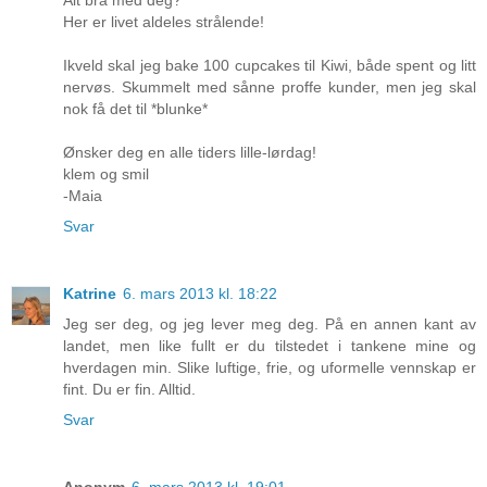
Her er livet aldeles strålende!
Ikveld skal jeg bake 100 cupcakes til Kiwi, både spent og litt
nervøs. Skummelt med sånne proffe kunder, men jeg skal
nok få det til *blunke*
Ønsker deg en alle tiders lille-lørdag!
klem og smil
-Maia
Svar
Katrine
6. mars 2013 kl. 18:22
Jeg ser deg, og jeg lever meg deg. På en annen kant av
landet, men like fullt er du tilstedet i tankene mine og
hverdagen min. Slike luftige, frie, og uformelle vennskap er
fint. Du er fin. Alltid.
Svar
Anonym
6. mars 2013 kl. 19:01