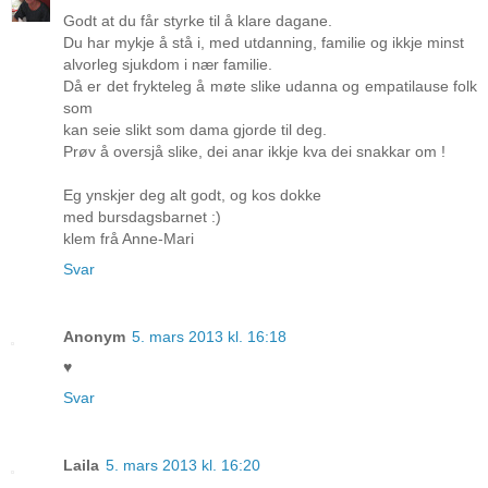
Godt at du får styrke til å klare dagane.
Du har mykje å stå i, med utdanning, familie og ikkje minst
alvorleg sjukdom i nær familie.
Då er det frykteleg å møte slike udanna og empatilause folk
som
kan seie slikt som dama gjorde til deg.
Prøv å oversjå slike, dei anar ikkje kva dei snakkar om !
Eg ynskjer deg alt godt, og kos dokke
med bursdagsbarnet :)
klem frå Anne-Mari
Svar
Anonym
5. mars 2013 kl. 16:18
♥
Svar
Laila
5. mars 2013 kl. 16:20