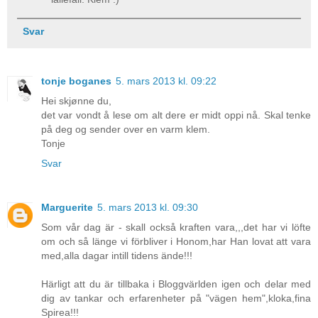
Svar
tonje boganes
5. mars 2013 kl. 09:22
Hei skjønne du,
det var vondt å lese om alt dere er midt oppi nå. Skal tenke
på deg og sender over en varm klem.
Tonje
Svar
Marguerite
5. mars 2013 kl. 09:30
Som vår dag är - skall också kraften vara,,,det har vi löfte
om och så länge vi förbliver i Honom,har Han lovat att vara
med,alla dagar intill tidens ände!!!
Härligt att du är tillbaka i Bloggvärlden igen och delar med
dig av tankar och erfarenheter på "vägen hem",kloka,fina
Spirea!!!