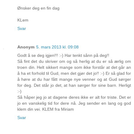
Ønsker deg en fin dag
KLem
Svar
Anonym
5. mars 2013 kl. 09:08
Godt å se deg igjen!!! :-) Har tenkt sånn på deg!!
Så fint det du skriver om og så herlig at du er så ærlig om
troen din. Helt sikkert mange som ikke forstår at det går an
å ha et forhold til Gud, men det gjør det jo!! :-) Er så glad for
å høre at du har fått mange nye venner og at Gud sørger
for deg. Det står jo det, at han sørger for sine barn. Herligt
:-)
Så håper jeg jo at dagene deres ikke er alt for triste. Det er
jo en vanskelig tid for dere nå. Jeg sender en lang og god
klem din vei. KLEM fra Miriam
Svar