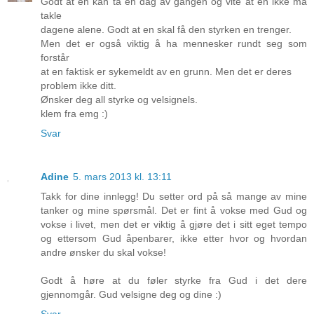
Godt at en kan ta en dag av gangen og vite at en ikke må
takle
dagene alene. Godt at en skal få den styrken en trenger.
Men det er også viktig å ha mennesker rundt seg som
forstår
at en faktisk er sykemeldt av en grunn. Men det er deres
problem ikke ditt.
Ønsker deg all styrke og velsignels.
klem fra emg :)
Svar
Adine
5. mars 2013 kl. 13:11
Takk for dine innlegg! Du setter ord på så mange av mine
tanker og mine spørsmål. Det er fint å vokse med Gud og
vokse i livet, men det er viktig å gjøre det i sitt eget tempo
og ettersom Gud åpenbarer, ikke etter hvor og hvordan
andre ønsker du skal vokse!
Godt å høre at du føler styrke fra Gud i det dere
gjennomgår. Gud velsigne deg og dine :)