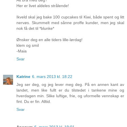
Her er livet aldeles strålende!
Ikveld skal jeg bake 100 cupcakes til Kiwi, både spent og litt
nervøs. Skummelt med sånne proffe kunder, men jeg skal
nok få det til *blunke*
Ønsker deg en alle tiders lille-lørdag!
klem og smil
-Maia
Svar
Katrine
6. mars 2013 kl. 18:22
Jeg ser deg, og jeg lever meg deg. På en annen kant av
landet, men like fullt er du tilstedet i tankene mine og
hverdagen min. Slike luftige, frie, og uformelle vennskap er
fint. Du er fin. Alltid.
Svar
Anonym
6. mars 2013 kl. 19:01