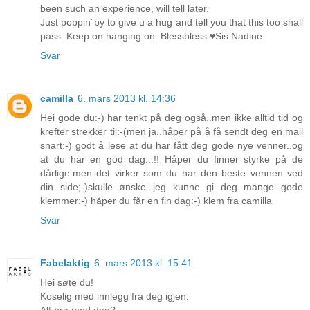
been such an experience, will tell later.
Just poppin´by to give u a hug and tell you that this too shall
pass. Keep on hanging on. Blessbless ♥Sis.Nadine
Svar
camilla
6. mars 2013 kl. 14:36
Hei gode du:-) har tenkt på deg også..men ikke alltid tid og
krefter strekker til:-(men ja..håper på å få sendt deg en mail
snart:-) godt å lese at du har fått deg gode nye venner..og
at du har en god dag...!! Håper du finner styrke på de
dårlige.men det virker som du har den beste vennen ved
din side;-)skulle ønske jeg kunne gi deg mange gode
klemmer:-) håper du får en fin dag:-) klem fra camilla
Svar
Fabelaktig
6. mars 2013 kl. 15:41
Hei søte du!
Koselig med innlegg fra deg igjen.
Alt bra med deg?