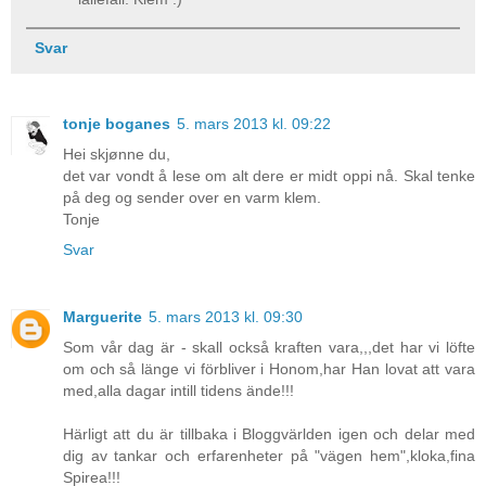
Svar
tonje boganes
5. mars 2013 kl. 09:22
Hei skjønne du,
det var vondt å lese om alt dere er midt oppi nå. Skal tenke
på deg og sender over en varm klem.
Tonje
Svar
Marguerite
5. mars 2013 kl. 09:30
Som vår dag är - skall också kraften vara,,,det har vi löfte
om och så länge vi förbliver i Honom,har Han lovat att vara
med,alla dagar intill tidens ände!!!
Härligt att du är tillbaka i Bloggvärlden igen och delar med
dig av tankar och erfarenheter på "vägen hem",kloka,fina
Spirea!!!