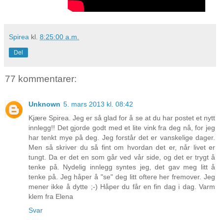
Spirea
kl.
8:25:00 a.m.
Del
77 kommentarer:
Unknown
5. mars 2013 kl. 08:42
Kjære Spirea. Jeg er så glad for å se at du har postet et nytt
innlegg!! Det gjorde godt med et lite vink fra deg nå, for jeg
har tenkt mye på deg. Jeg forstår det er vanskelige dager.
Men så skriver du så fint om hvordan det er, når livet er
tungt. Da er det en som går ved vår side, og det er trygt å
tenke på. Nydelig innlegg syntes jeg, det gav meg litt å
tenke på. Jeg håper å "se" deg litt oftere her fremover. Jeg
mener ikke å dytte ;-) Håper du får en fin dag i dag. Varm
klem fra Elena
Svar