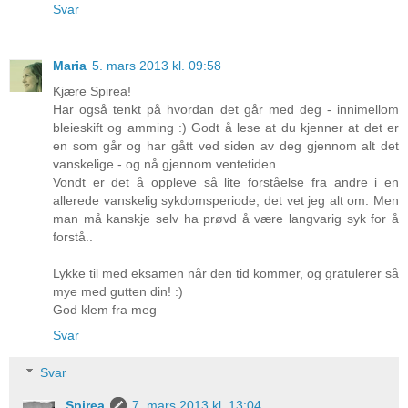
Svar
Maria
5. mars 2013 kl. 09:58
Kjære Spirea!
Har også tenkt på hvordan det går med deg - innimellom
bleieskift og amming :) Godt å lese at du kjenner at det er
en som går og har gått ved siden av deg gjennom alt det
vanskelige - og nå gjennom ventetiden.
Vondt er det å oppleve så lite forståelse fra andre i en
allerede vanskelig sykdomsperiode, det vet jeg alt om. Men
man må kanskje selv ha prøvd å være langvarig syk for å
forstå..
Lykke til med eksamen når den tid kommer, og gratulerer så
mye med gutten din! :)
God klem fra meg
Svar
Svar
Spirea
7. mars 2013 kl. 13:04