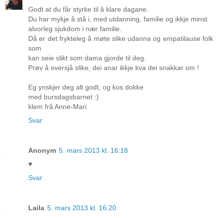
Godt at du får styrke til å klare dagane.
Du har mykje å stå i, med utdanning, familie og ikkje minst
alvorleg sjukdom i nær familie.
Då er det frykteleg å møte slike udanna og empatilause folk
som
kan seie slikt som dama gjorde til deg.
Prøv å oversjå slike, dei anar ikkje kva dei snakkar om !
Eg ynskjer deg alt godt, og kos dokke
med bursdagsbarnet :)
klem frå Anne-Mari
Svar
Anonym
5. mars 2013 kl. 16:18
♥
Svar
Laila
5. mars 2013 kl. 16:20