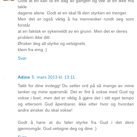
Godt at en kan ta en dag av gangen og vite at en ikke må
takle
dagene alene. Godt at en skal få den styrken en trenger.
Men det er også viktig å ha mennesker rundt seg som
forstår
at en faktisk er sykemeldt av en grunn. Men det er deres
problem ikke ditt.
Ønsker deg all styrke og velsignels.
klem fra emg :)
Svar
Adine
5. mars 2013 kl. 13:11
Takk for dine innlegg! Du setter ord på så mange av mine
tanker og mine spørsmål. Det er fint å vokse med Gud og
vokse i livet, men det er viktig å gjøre det i sitt eget tempo
og ettersom Gud åpenbarer, ikke etter hvor og hvordan
andre ønsker du skal vokse!
Godt å høre at du føler styrke fra Gud i det dere
gjennomgår. Gud velsigne deg og dine :)