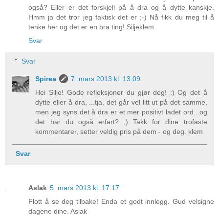
også? Eller er det forskjell på å dra og å dytte kanskje.
Hmm ja det tror jeg faktisk det er ;-) Nå fikk du meg til å
tenke her og det er en bra ting! Siljeklem
Svar
Svar
Spirea
7. mars 2013 kl. 13:09
Hei Silje! Gode refleksjoner du gjør deg! :) Og det å
dytte eller å dra, ...tja, det går vel litt ut på det samme,
men jeg syns det å dra er et mer positivt ladet ord...og
det har du også erfart? ;) Takk for dine trofaste
kommentarer, setter veldig pris på dem - og deg. klem
Svar
Aslak
5. mars 2013 kl. 17:17
Flott å se deg tilbake! Enda et godt innlegg. Gud velsigne
dagene dine. Aslak