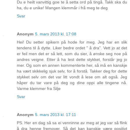
Du e heilt vanvittig goe te å setta ord på tingå. Takk ska du
ha, du e unike! Mangen klemmår i frå meg te deg
Svar
Anonym
5. mars 2013 kl. 17:08
Hei! Du setter spikern på hode for meg. Jeg har en slik
tendens til å dytte. Liker bedre ordet " å dra". Vett jo at det
er feil men det er så lett, som du sier, å ønske seg noe på
andres veigne. Etter å ha lest dette stykket, forstår jeg jo
mer. Og som en annen kommenterte her, så må en kanskje
ha vært skikkelig sjuk selv, for å forstå. Takker deg for dette
stykket selv om det var litt vondt å lese om alt også. Jeg
håper du tar vare på deg og dine oppi alle tingene nå.
Varme klemmer fra Silje
Svar
Anonym
5. mars 2013 kl. 17:11
PS. Her en dag så sa ei venninne av meg at jeg var så flink
å dra henne fremover. Så det kan kanskje være positivt