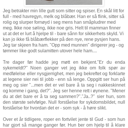
Jeg betrakter min lille gutt som sitter og spiser. En skål litt for
full - med havregyn, melk og blåbær. Han er så flink, sitter så
rolig og slurper fornøyd i seg mens han småpludrer med
meg. Ikke noe søling, ikke noe gris. Helt til mamman finner
ut at det er lurt å hjelpe til - bare sånn for sikkerhets skyld. Vi
kan jo ikke få blåbærflekker på den nye, rene pysjen hans.
Jeg tar skjeen fra ham. "Opp med munnen" dirigerer jeg - og
tømmer like godt sulamitten utover hele ham....
Tre dager før hadde jeg møtt en bekjent."Er du enda
sykemeldt?" Noen ganger vet jeg ikke om folk spør av
medfølelse eller nysgjerrighet, men jeg bekreftet og forklarte
at legene sier nei til jobb - enn så lenge. Oppgitt ser hun på
meg og sier "...men det er vel bare å ta seg i nakkeskinnet
og komme i gang, det?". Jeg ser henne rett i øynene. "Mener
du at det bare er å ta seg sammen?"."Ja..?" sier hun, som
den største selvfølge. Null forståelse for sykdomsbildet, null
forståelse for hvordan det er - som syk - å høre slikt.
Over et år tidligere, roper en fortvilet jente til Gud - som hun
har gjort så mange ganger før. Hun ber om hjelp til å klare