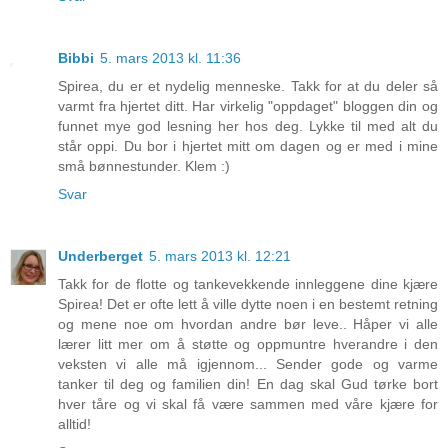
Bibbi
5. mars 2013 kl. 11:36
Spirea, du er et nydelig menneske. Takk for at du deler så
varmt fra hjertet ditt. Har virkelig "oppdaget" bloggen din og
funnet mye god lesning her hos deg. Lykke til med alt du
står oppi. Du bor i hjertet mitt om dagen og er med i mine
små bønnestunder. Klem :)
Svar
Underberget
5. mars 2013 kl. 12:21
Takk for de flotte og tankevekkende innleggene dine kjære
Spirea! Det er ofte lett å ville dytte noen i en bestemt retning
og mene noe om hvordan andre bør leve.. Håper vi alle
lærer litt mer om å støtte og oppmuntre hverandre i den
veksten vi alle må igjennom... Sender gode og varme
tanker til deg og familien din! En dag skal Gud tørke bort
hver tåre og vi skal få være sammen med våre kjære for
alltid!