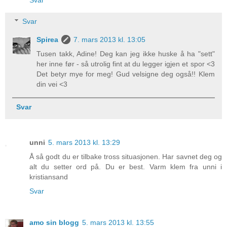
Svar
Svar
Spirea
7. mars 2013 kl. 13:05
Tusen takk, Adine! Deg kan jeg ikke huske å ha "sett"
her inne før - så utrolig fint at du legger igjen et spor <3
Det betyr mye for meg! Gud velsigne deg også!! Klem
din vei <3
Svar
unni
5. mars 2013 kl. 13:29
Å så godt du er tilbake tross situasjonen. Har savnet deg og
alt du setter ord på. Du er best. Varm klem fra unni i
kristiansand
Svar
amo sin blogg
5. mars 2013 kl. 13:55