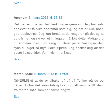
Svar
Anonym
5. mars 2013 kl. 17:38
Det her er noe jeg har tenkt nøye gennom. Jeg har selv
opplevet at få slike spørsmål som dig, og det er ikke noen
god opplevelse. Jeg kan forstå at du reagerer på det og at
du går hen og skriver et innlegg om å ikke dytte. Viktige ord
du kommer med. Flot sang du deler på slutten også. Jeg
syns du siger så mye klokt, Spirea. Jeg ønsker deg alt det
beste i disse tider. Varm klem fra Sissel
Svar
Maren Sofie
5. mars 2013 kl. 17:59
(((HERLIG))) at du er tilbake! :-) :-) :-) Tenker på dg og
håper du har det sånn tålelig bra oppi alt sammen!!! klem
fra maren sofie som har savna deg!!!!
Svar