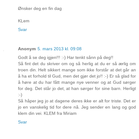
Ønsker deg en fin dag
KLem
Svar
Anonym
5. mars 2013 kl. 09:08
Godt å se deg igjen!!! :-) Har tenkt sånn på deg!!
Så fint det du skriver om og så herlig at du er så ærlig om
troen din. Helt sikkert mange som ikke forstår at det går an
å ha et forhold til Gud, men det gjør det jo!! :-) Er så glad for
å høre at du har fått mange nye venner og at Gud sørger
for deg. Det står jo det, at han sørger for sine barn. Herligt
:-)
Så håper jeg jo at dagene deres ikke er alt for triste. Det er
jo en vanskelig tid for dere nå. Jeg sender en lang og god
klem din vei. KLEM fra Miriam
Svar