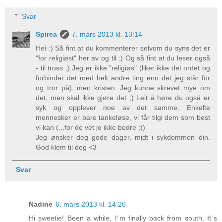
Svar
Spirea
7. mars 2013 kl. 13:14
Hei :) Så fint at du kommenterer selvom du syns det er
"for religiøst" her av og til :) Og så fint at du leser også
- til tross ;) Jeg er ikke "religiøs" (liker ikke det ordet og
forbinder det med helt andre ting enn det jeg står for
og tror på), men kristen. Jeg kunne skrevet mye om
det, men skal ikke gjøre det ;) Leit å høre du også er
syk og opplever noe av det samme. Enkelte
mennesker er bare tankeløse, vi får tilgi dem som best
vi kan (...for de vet jo ikke bedre ;))
Jeg ønsker deg gode dager, midt i sykdommen din.
God klem til deg <3
Svar
Nadine
6. mars 2013 kl. 14:26
Hi sweetie! Been a while, I´m finally back from south. It`s