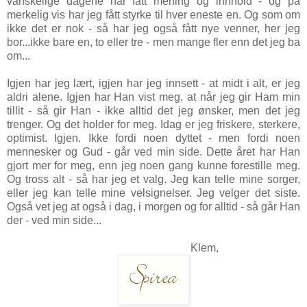
vanskelige dagene har fått mening og innhold - og på
merkelig vis har jeg fått styrke til hver eneste en. Og som om
ikke det er nok - så har jeg også fått nye venner, her jeg
bor...ikke bare en, to eller tre - men mange fler enn det jeg ba
om...
Igjen har jeg lært, igjen har jeg innsett - at midt i alt, er jeg
aldri alene. Igjen har Han vist meg, at når jeg gir Ham min
tillit - så gir Han - ikke alltid det jeg ønsker, men det jeg
trenger. Og det holder for meg. Idag er jeg
friskere, sterkere,
optimist. Igjen. Ikke fordi noen dyttet - men fordi noen
mennesker og Gud - går ved min side. Dette året har Han
gjort mer for meg, enn jeg noen gang kunne forestille meg.
Og t
ross alt - så har jeg et valg. Jeg kan telle mine sorger,
eller jeg kan telle mine velsignelser. Jeg velger det siste.
Også vet jeg at også i dag, i morgen og for alltid - så går Han
der - ved min side...
Klem,