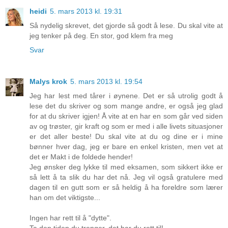
heidi
5. mars 2013 kl. 19:31
Så nydelig skrevet, det gjorde så godt å lese. Du skal vite at
jeg tenker på deg. En stor, god klem fra meg
Svar
Malys krok
5. mars 2013 kl. 19:54
Jeg har lest med tårer i øynene. Det er så utrolig godt å
lese det du skriver og som mange andre, er også jeg glad
for at du skriver igjen! Å vite at en har en som går ved siden
av og trøster, gir kraft og som er med i alle livets situasjoner
er det aller beste! Du skal vite at du og dine er i mine
bønner hver dag, jeg er bare en enkel kristen, men vet at
det er Makt i de foldede hender!
Jeg ønsker deg lykke til med eksamen, som sikkert ikke er
så lett å ta slik du har det nå. Jeg vil også gratulere med
dagen til en gutt som er så heldig å ha foreldre som lærer
han om det viktigste...
Ingen har rett til å "dytte".
Ta den tiden du trenger, det har du rett til!