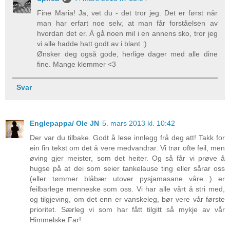
Fine Maria! Ja, vet du - det tror jeg. Det er først når
man har erfart noe selv, at man får forståelsen av
hvordan det er. Å gå noen mil i en annens sko, tror jeg
vi alle hadde hatt godt av i blant :)
Ønsker deg også gode, herlige dager med alle dine
fine. Mange klemmer <3
Svar
Englepappa/ Ole JN
5. mars 2013 kl. 10:42
Der var du tilbake. Godt å lese innlegg frå deg att! Takk for
ein fin tekst om det å vere medvandrar. Vi trør ofte feil, men
øving gjer meister, som det heiter. Og så får vi prøve å
hugse på at dei som seier tankelause ting eller sårar oss
(eller tømmer blåbær utover pysjamasane våre...) er
feilbarlege menneske som oss. Vi har alle vårt å stri med,
og tilgjeving, om det enn er vanskeleg, bør vere vår første
prioritet. Særleg vi som har fått tilgitt så mykje av vår
Himmelske Far!