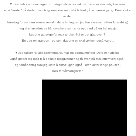
♥
Livet føles rart om dagen. En slags følelse av vakum, der vi er
smertelig klar over
at vi "venter" på døden, samtidig som vi er nødt til
å la livet gå sin skeive gang. Denne uken
er det
bursdag for sønnen
som er
omtalt i dette innlegget, jeg har eksamen (til en forandring)
- og vi er invadert
av håndtverkere
som snur opp ned på en hel etasje.
Legene ga svigerfar max to uker. Nå er det gått over 4.
En dag om gangen - og som dagene er, skal styrken også være...
♥
Jeg takker for alle kommentarer, mail og oppmuntringer. Dere er nydelige!
Også gleder jeg meg til å besøke bloggvenner og få svart på mail etterhvert også...
og forhåpentlig skal jeg klare å skrive igjen også - uten altfor lange pauser...
Takk for tålmodigheten!