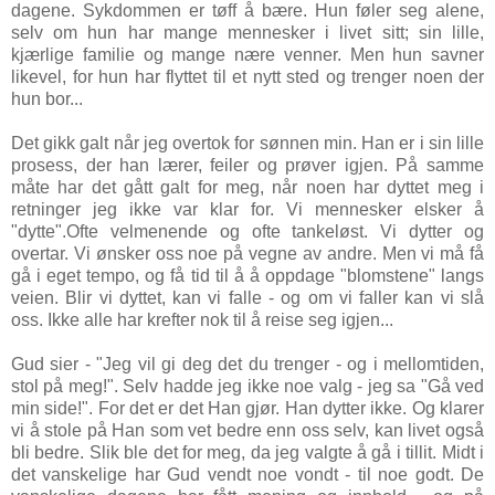
dagene. Sykdommen er tøff å bære. Hun føler seg alene,
selv om hun har mange mennesker i livet sitt; sin lille,
kjærlige familie og mange nære venner. Men hun savner
likevel, for hun har flyttet til et nytt sted og trenger noen der
hun bor...
Det gikk galt når jeg overtok for sønnen min. Han er i sin lille
prosess, der han lærer, feiler og prøver igjen. På samme
måte har det gått galt for meg, når noen har dyttet meg i
retninger jeg ikke var klar for. Vi mennesker elsker å
"dytte".Ofte velmenende og ofte tankeløst. Vi dytter og
overtar. Vi ønsker oss noe på vegne av andre. Men vi må få
gå i eget tempo, og få tid til å å oppdage "blomstene" langs
veien. Blir vi dyttet, kan vi falle - og om vi faller kan vi slå
oss.
Ikke alle har krefter nok til å reise seg igjen...
Gud sier - "Jeg vil gi deg det du trenger - og i mellomtiden,
stol på meg!". Selv hadde jeg ikke noe valg - jeg sa "Gå ved
min side!". For det er det Han gjør. Han dytter ikke. Og klarer
vi å stole på Han som vet bedre enn oss selv, kan livet også
bli bedre. Slik ble det for meg, da jeg valgte å gå i tillit. Midt i
det vanskelige har Gud vendt noe vondt - til noe godt. De