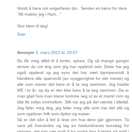
Vondt å høre om svigerfaren din.. Sender en bønn for dere.
"Alt makter jeg i Ham..."
Stor klem til deg!
Svar
Anonym
5. mars 2013 kl. 20:07
Du får meg alltid til å tenke, spirea. Og så mange ganger
skriver du om ting som jeg har opplevd selv. Dette har jeg
også opplevd og jeg syns det har vært kjempevondt å
håndtere alle spørsmål (av nysgjerrighet for det meste) og
alle som mener det bare er å ta seg sammen. Jeg hadde
ME i to år, og da er det ikke bare å ta seg sammen. Da er
man glad hvis man klarer komme seg ut av et mørkt rom og
tåle litt sollys innimellom. Slik var jeg på det værste i allefall.
Jeg føler meg deg, jeg føler meg alle som har det slik og
som opplever folk som dytter og maser.
Så er det sårt å leit å lese om hva dere går gjennom. Ta
vare på hverandre og lag en heidundranes bursdag for
sønnen, det kan vær godt å ha andre ting å tenke på midt i