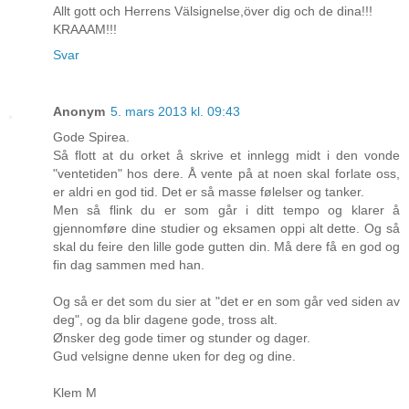
Allt gott och Herrens Välsignelse,över dig och de dina!!!
KRAAAM!!!
Svar
Anonym
5. mars 2013 kl. 09:43
Gode Spirea.
Så flott at du orket å skrive et innlegg midt i den vonde
"ventetiden" hos dere. Å vente på at noen skal forlate oss,
er aldri en god tid. Det er så masse følelser og tanker.
Men så flink du er som går i ditt tempo og klarer å
gjennomføre dine studier og eksamen oppi alt dette. Og så
skal du feire den lille gode gutten din. Må dere få en god og
fin dag sammen med han.
Og så er det som du sier at "det er en som går ved siden av
deg", og da blir dagene gode, tross alt.
Ønsker deg gode timer og stunder og dager.
Gud velsigne denne uken for deg og dine.
Klem M