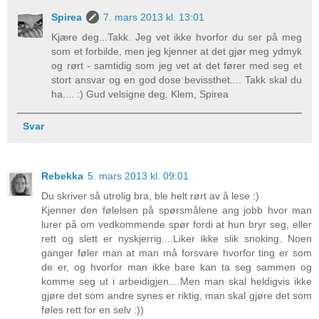
Spirea
7. mars 2013 kl. 13:01
Kjære deg...Takk. Jeg vet ikke hvorfor du ser på meg
som et forbilde, men jeg kjenner at det gjør meg ydmyk
og rørt - samtidig som jeg vet at det fører med seg et
stort ansvar og en god dose bevissthet.... Takk skal du
ha.... :) Gud velsigne deg. Klem, Spirea
Svar
Rebekka
5. mars 2013 kl. 09:01
Du skriver så utrolig bra, ble helt rørt av å lese :)
Kjenner den følelsen på spørsmålene ang jobb hvor man
lurer på om vedkommende spør fordi at hun bryr seg, eller
rett og slett er nyskjerrig....Liker ikke slik snoking. Noen
ganger føler man at man må forsvare hvorfor ting er som
de er, og hvorfor man ikke bare kan ta seg sammen og
komme seg ut i arbeidigjen....Men man skal heldigvis ikke
gjøre det som andre synes er riktig, man skal gjøre det som
føles rett for en selv :))