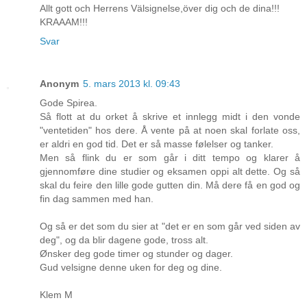
Allt gott och Herrens Välsignelse,över dig och de dina!!!
KRAAAM!!!
Svar
Anonym
5. mars 2013 kl. 09:43
Gode Spirea.
Så flott at du orket å skrive et innlegg midt i den vonde
"ventetiden" hos dere. Å vente på at noen skal forlate oss,
er aldri en god tid. Det er så masse følelser og tanker.
Men så flink du er som går i ditt tempo og klarer å
gjennomføre dine studier og eksamen oppi alt dette. Og så
skal du feire den lille gode gutten din. Må dere få en god og
fin dag sammen med han.
Og så er det som du sier at "det er en som går ved siden av
deg", og da blir dagene gode, tross alt.
Ønsker deg gode timer og stunder og dager.
Gud velsigne denne uken for deg og dine.
Klem M