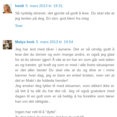
heidi
5. mars 2013 kl. 19:31
Så nydelig skrevet, det gjorde så godt å lese. Du skal vite at
jeg tenker på deg. En stor, god klem fra meg
Svar
Malys krok
5. mars 2013 kl. 19:54
Jeg har lest med tårer i øynene. Det er så utrolig godt å
lese det du skriver og som mange andre, er også jeg glad
for at du skriver igjen! Å vite at en har en som går ved siden
av og trøster, gir kraft og som er med i alle livets situasjoner
er det aller beste! Du skal vite at du og dine er i mine
bønner hver dag, jeg er bare en enkel kristen, men vet at
det er Makt i de foldede hender!
Jeg ønsker deg lykke til med eksamen, som sikkert ikke er
så lett å ta slik du har det nå. Jeg vil også gratulere med
dagen til en gutt som er så heldig å ha foreldre som lærer
han om det viktigste...
Ingen har rett til å "dytte".
Ta den tiden du trenger, det har du rett til!