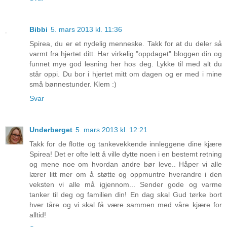
Bibbi
5. mars 2013 kl. 11:36
Spirea, du er et nydelig menneske. Takk for at du deler så
varmt fra hjertet ditt. Har virkelig "oppdaget" bloggen din og
funnet mye god lesning her hos deg. Lykke til med alt du
står oppi. Du bor i hjertet mitt om dagen og er med i mine
små bønnestunder. Klem :)
Svar
Underberget
5. mars 2013 kl. 12:21
Takk for de flotte og tankevekkende innleggene dine kjære
Spirea! Det er ofte lett å ville dytte noen i en bestemt retning
og mene noe om hvordan andre bør leve.. Håper vi alle
lærer litt mer om å støtte og oppmuntre hverandre i den
veksten vi alle må igjennom... Sender gode og varme
tanker til deg og familien din! En dag skal Gud tørke bort
hver tåre og vi skal få være sammen med våre kjære for
alltid!