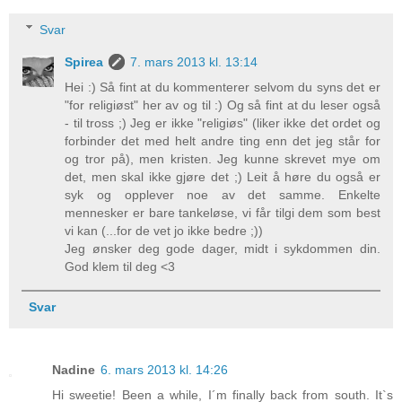
Svar
Spirea
7. mars 2013 kl. 13:14
Hei :) Så fint at du kommenterer selvom du syns det er
"for religiøst" her av og til :) Og så fint at du leser også
- til tross ;) Jeg er ikke "religiøs" (liker ikke det ordet og
forbinder det med helt andre ting enn det jeg står for
og tror på), men kristen. Jeg kunne skrevet mye om
det, men skal ikke gjøre det ;) Leit å høre du også er
syk og opplever noe av det samme. Enkelte
mennesker er bare tankeløse, vi får tilgi dem som best
vi kan (...for de vet jo ikke bedre ;))
Jeg ønsker deg gode dager, midt i sykdommen din.
God klem til deg <3
Svar
Nadine
6. mars 2013 kl. 14:26
Hi sweetie! Been a while, I´m finally back from south. It`s