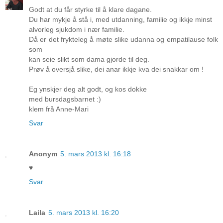
Godt at du får styrke til å klare dagane.
Du har mykje å stå i, med utdanning, familie og ikkje minst
alvorleg sjukdom i nær familie.
Då er det frykteleg å møte slike udanna og empatilause folk
som
kan seie slikt som dama gjorde til deg.
Prøv å oversjå slike, dei anar ikkje kva dei snakkar om !
Eg ynskjer deg alt godt, og kos dokke
med bursdagsbarnet :)
klem frå Anne-Mari
Svar
Anonym
5. mars 2013 kl. 16:18
♥
Svar
Laila
5. mars 2013 kl. 16:20