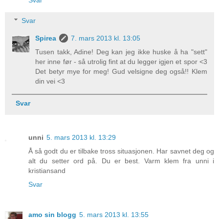
Svar
Svar
Spirea
7. mars 2013 kl. 13:05
Tusen takk, Adine! Deg kan jeg ikke huske å ha "sett"
her inne før - så utrolig fint at du legger igjen et spor <3
Det betyr mye for meg! Gud velsigne deg også!! Klem
din vei <3
Svar
unni
5. mars 2013 kl. 13:29
Å så godt du er tilbake tross situasjonen. Har savnet deg og
alt du setter ord på. Du er best. Varm klem fra unni i
kristiansand
Svar
amo sin blogg
5. mars 2013 kl. 13:55