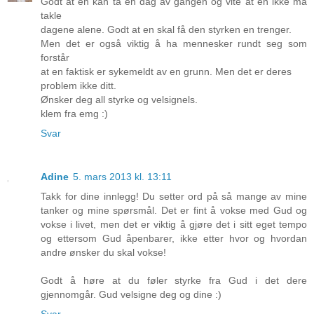
Godt at en kan ta en dag av gangen og vite at en ikke må
takle
dagene alene. Godt at en skal få den styrken en trenger.
Men det er også viktig å ha mennesker rundt seg som
forstår
at en faktisk er sykemeldt av en grunn. Men det er deres
problem ikke ditt.
Ønsker deg all styrke og velsignels.
klem fra emg :)
Svar
Adine
5. mars 2013 kl. 13:11
Takk for dine innlegg! Du setter ord på så mange av mine
tanker og mine spørsmål. Det er fint å vokse med Gud og
vokse i livet, men det er viktig å gjøre det i sitt eget tempo
og ettersom Gud åpenbarer, ikke etter hvor og hvordan
andre ønsker du skal vokse!
Godt å høre at du føler styrke fra Gud i det dere
gjennomgår. Gud velsigne deg og dine :)