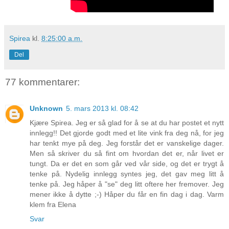
Spirea
kl.
8:25:00 a.m.
Del
77 kommentarer:
Unknown
5. mars 2013 kl. 08:42
Kjære Spirea. Jeg er så glad for å se at du har postet et nytt
innlegg!! Det gjorde godt med et lite vink fra deg nå, for jeg
har tenkt mye på deg. Jeg forstår det er vanskelige dager.
Men så skriver du så fint om hvordan det er, når livet er
tungt. Da er det en som går ved vår side, og det er trygt å
tenke på. Nydelig innlegg syntes jeg, det gav meg litt å
tenke på. Jeg håper å "se" deg litt oftere her fremover. Jeg
mener ikke å dytte ;-) Håper du får en fin dag i dag. Varm
klem fra Elena
Svar