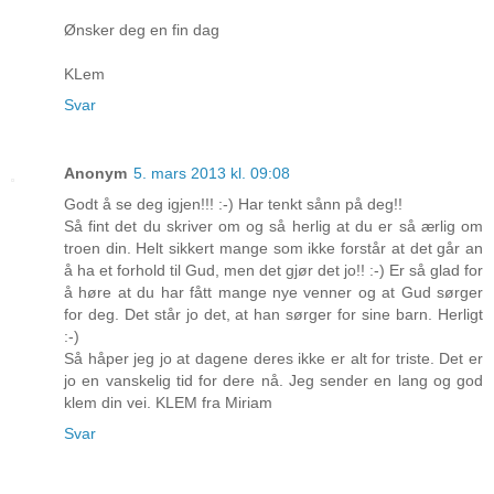
Ønsker deg en fin dag
KLem
Svar
Anonym
5. mars 2013 kl. 09:08
Godt å se deg igjen!!! :-) Har tenkt sånn på deg!!
Så fint det du skriver om og så herlig at du er så ærlig om
troen din. Helt sikkert mange som ikke forstår at det går an
å ha et forhold til Gud, men det gjør det jo!! :-) Er så glad for
å høre at du har fått mange nye venner og at Gud sørger
for deg. Det står jo det, at han sørger for sine barn. Herligt
:-)
Så håper jeg jo at dagene deres ikke er alt for triste. Det er
jo en vanskelig tid for dere nå. Jeg sender en lang og god
klem din vei. KLEM fra Miriam
Svar