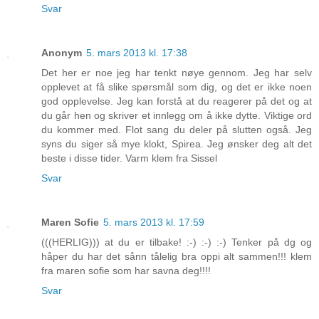
Svar
Anonym
5. mars 2013 kl. 17:38
Det her er noe jeg har tenkt nøye gennom. Jeg har selv
opplevet at få slike spørsmål som dig, og det er ikke noen
god opplevelse. Jeg kan forstå at du reagerer på det og at
du går hen og skriver et innlegg om å ikke dytte. Viktige ord
du kommer med. Flot sang du deler på slutten også. Jeg
syns du siger så mye klokt, Spirea. Jeg ønsker deg alt det
beste i disse tider. Varm klem fra Sissel
Svar
Maren Sofie
5. mars 2013 kl. 17:59
(((HERLIG))) at du er tilbake! :-) :-) :-) Tenker på dg og
håper du har det sånn tålelig bra oppi alt sammen!!! klem
fra maren sofie som har savna deg!!!!
Svar