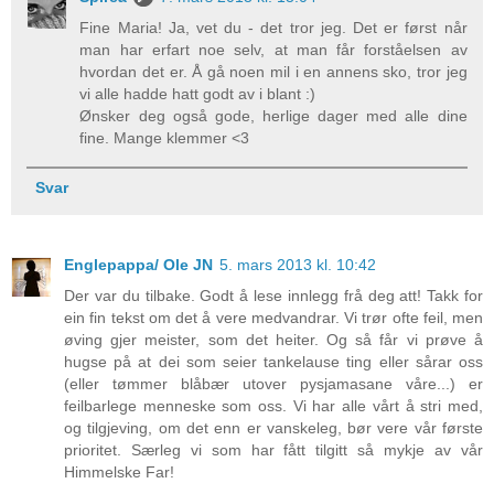
Fine Maria! Ja, vet du - det tror jeg. Det er først når
man har erfart noe selv, at man får forståelsen av
hvordan det er. Å gå noen mil i en annens sko, tror jeg
vi alle hadde hatt godt av i blant :)
Ønsker deg også gode, herlige dager med alle dine
fine. Mange klemmer <3
Svar
Englepappa/ Ole JN
5. mars 2013 kl. 10:42
Der var du tilbake. Godt å lese innlegg frå deg att! Takk for
ein fin tekst om det å vere medvandrar. Vi trør ofte feil, men
øving gjer meister, som det heiter. Og så får vi prøve å
hugse på at dei som seier tankelause ting eller sårar oss
(eller tømmer blåbær utover pysjamasane våre...) er
feilbarlege menneske som oss. Vi har alle vårt å stri med,
og tilgjeving, om det enn er vanskeleg, bør vere vår første
prioritet. Særleg vi som har fått tilgitt så mykje av vår
Himmelske Far!