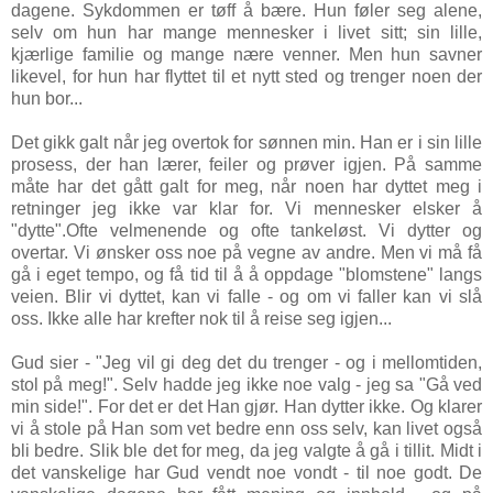
dagene. Sykdommen er tøff å bære. Hun føler seg alene,
selv om hun har mange mennesker i livet sitt; sin lille,
kjærlige familie og mange nære venner. Men hun savner
likevel, for hun har flyttet til et nytt sted og trenger noen der
hun bor...
Det gikk galt når jeg overtok for sønnen min. Han er i sin lille
prosess, der han lærer, feiler og prøver igjen. På samme
måte har det gått galt for meg, når noen har dyttet meg i
retninger jeg ikke var klar for. Vi mennesker elsker å
"dytte".Ofte velmenende og ofte tankeløst. Vi dytter og
overtar. Vi ønsker oss noe på vegne av andre. Men vi må få
gå i eget tempo, og få tid til å å oppdage "blomstene" langs
veien. Blir vi dyttet, kan vi falle - og om vi faller kan vi slå
oss.
Ikke alle har krefter nok til å reise seg igjen...
Gud sier - "Jeg vil gi deg det du trenger - og i mellomtiden,
stol på meg!". Selv hadde jeg ikke noe valg - jeg sa "Gå ved
min side!". For det er det Han gjør. Han dytter ikke. Og klarer
vi å stole på Han som vet bedre enn oss selv, kan livet også
bli bedre. Slik ble det for meg, da jeg valgte å gå i tillit. Midt i
det vanskelige har Gud vendt noe vondt - til noe godt. De