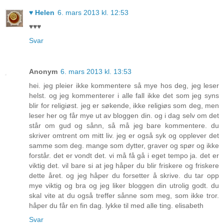
♥ Helen
6. mars 2013 kl. 12:53
♥♥♥
Svar
Anonym
6. mars 2013 kl. 13:53
hei. jeg pleier ikke kommentere så mye hos deg, jeg leser
helst. og jeg kommenterer i alle fall ikke det som jeg syns
blir for religiøst. jeg er søkende, ikke religiøs som deg, men
leser her og får mye ut av bloggen din. og i dag selv om det
står om gud og sånn, så må jeg bare kommentere. du
skriver omtrent om mitt liv. jeg er også syk og opplever det
samme som deg. mange som dytter, graver og spør og ikke
forstår. det er vondt det. vi må få gå i eget tempo ja. det er
viktig det. vil bare si at jeg håper du blir friskere og friskere
dette året. og jeg håper du forsetter å skrive. du tar opp
mye viktig og bra og jeg liker bloggen din utrolig godt. du
skal vite at du også treffer sånne som meg, som ikke tror.
håper du får en fin dag. lykke til med alle ting. elisabeth
Svar