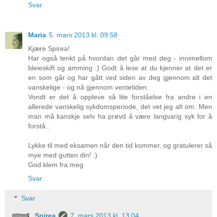
Svar
Maria
5. mars 2013 kl. 09:58
Kjære Spirea!
Har også tenkt på hvordan det går med deg - innimellom
bleieskift og amming :) Godt å lese at du kjenner at det er
en som går og har gått ved siden av deg gjennom alt det
vanskelige - og nå gjennom ventetiden.
Vondt er det å oppleve så lite forståelse fra andre i en
allerede vanskelig sykdomsperiode, det vet jeg alt om. Men
man må kanskje selv ha prøvd å være langvarig syk for å
forstå..
Lykke til med eksamen når den tid kommer, og gratulerer så
mye med gutten din! :)
God klem fra meg
Svar
Svar
Spirea
7. mars 2013 kl. 13:04