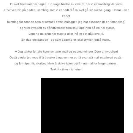
♥
Livet føles rart om dagen. En slags følelse av vakum, der vi er
smertelig klar over
at vi "venter" på døden, samtidig som vi er nødt til
å la livet gå sin skeive gang. Denne uken
er det
bursdag for sønnen
som er
omtalt i dette innlegget, jeg har eksamen (til en forandring)
- og vi er invadert
av håndtverkere
som snur opp ned på en hel etasje.
Legene ga svigerfar max to uker. Nå er det gått over 4.
En dag om gangen - og som dagene er, skal styrken også være...
♥
Jeg takker for alle kommentarer, mail og oppmuntringer. Dere er nydelige!
Også gleder jeg meg til å besøke bloggvenner og få svart på mail etterhvert også...
og forhåpentlig skal jeg klare å skrive igjen også - uten altfor lange pauser...
Takk for tålmodigheten!