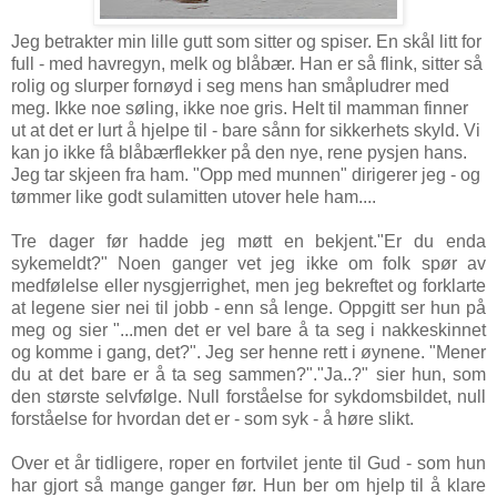
Jeg betrakter min lille gutt som sitter og spiser. En skål litt for
full - med havregyn, melk og blåbær. Han er så flink, sitter så
rolig og slurper fornøyd i seg mens han småpludrer med
meg. Ikke noe søling, ikke noe gris. Helt til mamman finner
ut at det er lurt å hjelpe til - bare sånn for sikkerhets skyld. Vi
kan jo ikke få blåbærflekker på den nye, rene pysjen hans.
Jeg tar skjeen fra ham. "Opp med munnen" dirigerer jeg - og
tømmer like godt sulamitten utover hele ham....
Tre dager før hadde jeg møtt en bekjent."Er du enda
sykemeldt?" Noen ganger vet jeg ikke om folk spør av
medfølelse eller nysgjerrighet, men jeg bekreftet og forklarte
at legene sier nei til jobb - enn så lenge. Oppgitt ser hun på
meg og sier "...men det er vel bare å ta seg i nakkeskinnet
og komme i gang, det?". Jeg ser henne rett i øynene. "Mener
du at det bare er å ta seg sammen?"."Ja..?" sier hun, som
den største selvfølge. Null forståelse for sykdomsbildet, null
forståelse for hvordan det er - som syk - å høre slikt.
Over et år tidligere, roper en fortvilet jente til Gud - som hun
har gjort så mange ganger før. Hun ber om hjelp til å klare