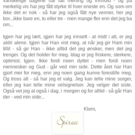
vanskelige dagene har fått mening og innhold - og på
merkelig vis har jeg fått styrke til hver eneste en. Og som om
ikke det er nok - så har jeg også fått nye venner, her jeg
bor...ikke bare en, to eller tre - men mange fler enn det jeg ba
om...
Igjen har jeg lært, igjen har jeg innsett - at midt i alt, er jeg
aldri alene. Igjen har Han vist meg, at når jeg gir Ham min
tillit - så gir Han - ikke alltid det jeg ønsker, men det jeg
trenger. Og det holder for meg. Idag er jeg
friskere, sterkere,
optimist. Igjen. Ikke fordi noen dyttet - men fordi noen
mennesker og Gud - går ved min side. Dette året har Han
gjort mer for meg, enn jeg noen gang kunne forestille meg.
Og t
ross alt - så har jeg et valg. Jeg kan telle mine sorger,
eller jeg kan telle mine velsignelser. Jeg velger det siste.
Også vet jeg at også i dag, i morgen og for alltid - så går Han
der - ved min side...
Klem,