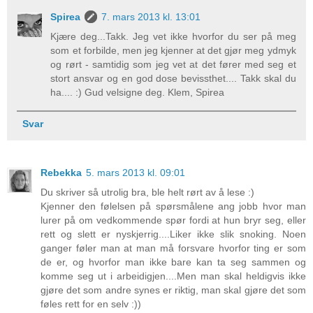
Spirea
7. mars 2013 kl. 13:01
Kjære deg...Takk. Jeg vet ikke hvorfor du ser på meg
som et forbilde, men jeg kjenner at det gjør meg ydmyk
og rørt - samtidig som jeg vet at det fører med seg et
stort ansvar og en god dose bevissthet.... Takk skal du
ha.... :) Gud velsigne deg. Klem, Spirea
Svar
Rebekka
5. mars 2013 kl. 09:01
Du skriver så utrolig bra, ble helt rørt av å lese :)
Kjenner den følelsen på spørsmålene ang jobb hvor man
lurer på om vedkommende spør fordi at hun bryr seg, eller
rett og slett er nyskjerrig....Liker ikke slik snoking. Noen
ganger føler man at man må forsvare hvorfor ting er som
de er, og hvorfor man ikke bare kan ta seg sammen og
komme seg ut i arbeidigjen....Men man skal heldigvis ikke
gjøre det som andre synes er riktig, man skal gjøre det som
føles rett for en selv :))