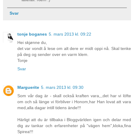
Svar
tonje boganes
5. mars 2013 kl. 09:22
Hei skjønne du,
det var vondt å lese om alt dere er midt oppi nå. Skal tenke
på deg og sender over en varm klem.
Tonje
Svar
Marguerite
5. mars 2013 kl. 09:30
Som vår dag är - skall också kraften vara,,,det har vi löfte
om och så länge vi förbliver i Honom,har Han lovat att vara
med,alla dagar intill tidens ände!!!
Härligt att du är tillbaka i Bloggvärlden igen och delar med
dig av tankar och erfarenheter på "vägen hem",kloka,fina
Spirea!!!