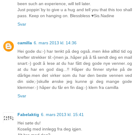
been such an experience, will tell later.
Just poppin´by to give u a hug and tell you that this too shall
pass. Keep on hanging on. Blessbless ♥Sis.Nadine
Svar
camilla
6. mars 2013 kl. 14:36
Hei gode du:-) har tenkt på deg også..men ikke alltid tid og
krefter strekker til:-(men ja..håper på å få sendt deg en mail
snart:-) godt å lese at du har fått deg gode nye venner..og
at du har en god dag...!! Håper du finner styrke på de
dårlige.men det virker som du har den beste vennen ved
din side;-)skulle ønske jeg kunne gi deg mange gode
klemmer:-) håper du får en fin dag:-) klem fra camilla
Svar
Fabelaktig
6. mars 2013 kl. 15:41
Hei søte du!
Koselig med innlegg fra deg igjen.
Alt bra med deg?