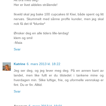
Her er livet aldeles strålende!
Ikveld skal jeg bake 100 cupcakes til Kiwi, både spent og litt
nervøs. Skummelt med sånne proffe kunder, men jeg skal
nok få det til *blunke*
Ønsker deg en alle tiders lille-lørdag!
klem og smil
-Maia
Svar
Katrine
6. mars 2013 kl. 18:22
Jeg ser deg, og jeg lever meg deg. På en annen kant av
landet, men like fullt er du tilstedet i tankene mine og
hverdagen min. Slike luftige, frie, og uformelle vennskap er
fint. Du er fin. Alltid.
Svar
Anonym
6. mars 2013 kl. 19:01