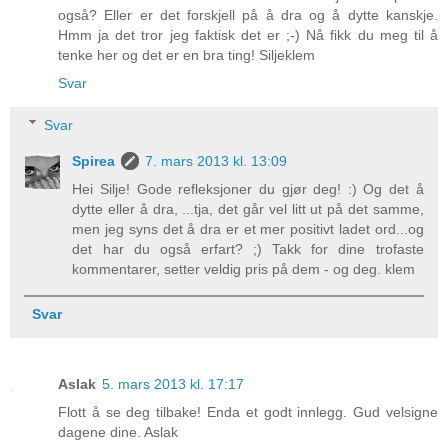
også? Eller er det forskjell på å dra og å dytte kanskje.
Hmm ja det tror jeg faktisk det er ;-) Nå fikk du meg til å
tenke her og det er en bra ting! Siljeklem
Svar
Svar
Spirea
7. mars 2013 kl. 13:09
Hei Silje! Gode refleksjoner du gjør deg! :) Og det å
dytte eller å dra, ...tja, det går vel litt ut på det samme,
men jeg syns det å dra er et mer positivt ladet ord...og
det har du også erfart? ;) Takk for dine trofaste
kommentarer, setter veldig pris på dem - og deg. klem
Svar
Aslak
5. mars 2013 kl. 17:17
Flott å se deg tilbake! Enda et godt innlegg. Gud velsigne
dagene dine. Aslak