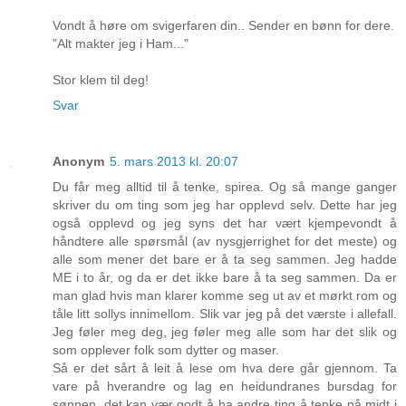
Vondt å høre om svigerfaren din.. Sender en bønn for dere.
"Alt makter jeg i Ham..."
Stor klem til deg!
Svar
Anonym
5. mars 2013 kl. 20:07
Du får meg alltid til å tenke, spirea. Og så mange ganger
skriver du om ting som jeg har opplevd selv. Dette har jeg
også opplevd og jeg syns det har vært kjempevondt å
håndtere alle spørsmål (av nysgjerrighet for det meste) og
alle som mener det bare er å ta seg sammen. Jeg hadde
ME i to år, og da er det ikke bare å ta seg sammen. Da er
man glad hvis man klarer komme seg ut av et mørkt rom og
tåle litt sollys innimellom. Slik var jeg på det værste i allefall.
Jeg føler meg deg, jeg føler meg alle som har det slik og
som opplever folk som dytter og maser.
Så er det sårt å leit å lese om hva dere går gjennom. Ta
vare på hverandre og lag en heidundranes bursdag for
sønnen, det kan vær godt å ha andre ting å tenke på midt i