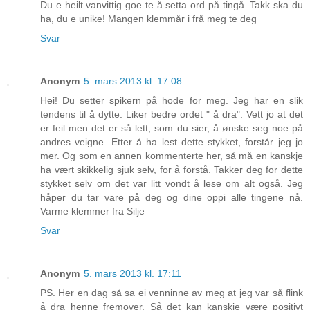
Du e heilt vanvittig goe te å setta ord på tingå. Takk ska du
ha, du e unike! Mangen klemmår i frå meg te deg
Svar
Anonym
5. mars 2013 kl. 17:08
Hei! Du setter spikern på hode for meg. Jeg har en slik
tendens til å dytte. Liker bedre ordet " å dra". Vett jo at det
er feil men det er så lett, som du sier, å ønske seg noe på
andres veigne. Etter å ha lest dette stykket, forstår jeg jo
mer. Og som en annen kommenterte her, så må en kanskje
ha vært skikkelig sjuk selv, for å forstå. Takker deg for dette
stykket selv om det var litt vondt å lese om alt også. Jeg
håper du tar vare på deg og dine oppi alle tingene nå.
Varme klemmer fra Silje
Svar
Anonym
5. mars 2013 kl. 17:11
PS. Her en dag så sa ei venninne av meg at jeg var så flink
å dra henne fremover. Så det kan kanskje være positivt