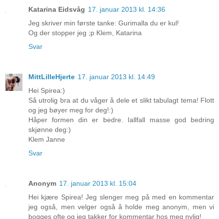
Katarina Eidsvåg
17. januar 2013 kl. 14:36
Jeg skriver min første tanke: Gurimalla du er kul!
Og der stopper jeg ;p Klem, Katarina
Svar
MittLilleHjerte
17. januar 2013 kl. 14:49
Hei Spirea:)
Så utrolig bra at du våger å dele et slikt tabulagt tema! Flott
og jeg bøyer meg for deg!:)
Håper formen din er bedre. Iallfall masse god bedring
skjønne deg:)
Klem Janne
Svar
Anonym
17. januar 2013 kl. 15:04
Hei kjære Spirea! Jeg slenger meg på med en kommentar
jeg også, men velger også å holde meg anonym, men vi
bogges ofte og jeg takker for kommentar hos meg nylig!