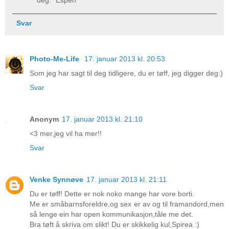
Svar
Photo-Me-Life
17. januar 2013 kl. 20:53
Som jeg har sagt til deg tidligere, du er tøff, jeg digger deg:)
Svar
Anonym
17. januar 2013 kl. 21:10
<3 mer,jeg vil ha mer!!
Svar
Venke Synnøve
17. januar 2013 kl. 21:11
Du er tøff! Dette er nok noko mange har vore borti.
Me er småbarnsforeldre,og sex er av og til framandord,men
så lenge ein har open kommunikasjon,tåle me det.
Bra tøft å skriva om slikt! Du er skikkelig kul,Spirea :)