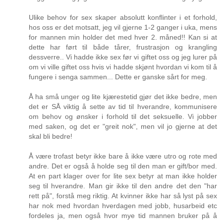
Ulike behov for sex skaper absolutt konflinter i et forhold,
hos oss er det motsatt, jeg vil gjerne 1-2 ganger i uka, mens
for mannen min holder det med hver 2. måned!! Kan si at
dette har ført til både tårer, frustrasjon og krangling
dessverre.. Vi hadde ikke sex før vi giftet oss og jeg lurer på
om vi ville giftet oss hvis vi hadde skjønt hvordan vi kom til å
fungere i senga sammen... Dette er ganske sårt for meg.
Å ha små unger og lite kjærestetid gjør det ikke bedre, men
det er SÅ viktig å sette av tid til hverandre, kommunisere
om behov og ønsker i forhold til det seksuelle. Vi jobber
med saken, og det er "greit nok", men vil jo gjerne at det
skal bli bedre!
Å være trofast betyr ikke bare å ikke være utro og rote med
andre. Det er også å holde seg til den man er gift/bor med.
At en part klager over for lite sex betyr at man ikke holder
seg til hverandre. Man gir ikke til den andre det den "har
rett på", forstå meg riktig. At kvinner ikke har så lyst på sex
har nok med hvordan hverdagen med jobb, husarbeid etc
fordeles ja, men også hvor mye tid mannen bruker på å