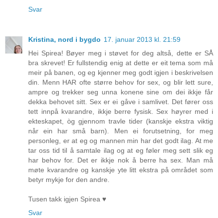
Svar
Kristina, nord i bygdo
17. januar 2013 kl. 21:59
Hei Spirea! Bøyer meg i støvet for deg altså, dette er SÅ
bra skrevet! Er fullstendig enig at dette er eit tema som må
meir på banen, og eg kjenner meg godt igjen i beskrivelsen
din. Menn HAR ofte større behov for sex, og blir lett sure,
ampre og trekker seg unna konene sine om dei ikkje får
dekka behovet sitt. Sex er ei gåve i samlivet. Det fører oss
tett innpå kvarandre, ikkje berre fysisk. Sex høyrer med i
ekteskapet, òg gjennom travle tider (kanskje ekstra viktig
når ein har små barn). Men ei forutsetning, for meg
personleg, er at eg og mannen min har det godt ilag. At me
tar oss tid til å samtale ilag og at eg føler meg sett slik eg
har behov for. Det er ikkje nok å berre ha sex. Man må
møte kvarandre og kanskje yte litt ekstra på området som
betyr mykje for den andre.
Tusen takk igjen Spirea ♥
Svar