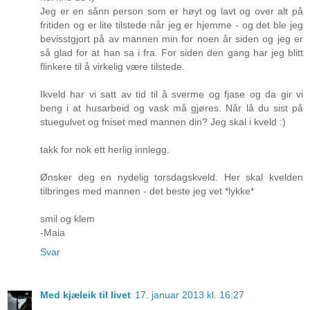
Jeg er en sånn person som er høyt og lavt og over alt på
fritiden og er lite tilstede når jeg er hjemme - og det ble jeg
bevisstgjort på av mannen min for noen år siden og jeg er
så glad for at han sa i fra. For siden den gang har jeg blitt
flinkere til å virkelig være tilstede.
Ikveld har vi satt av tid til å sverme og fjase og da gir vi
beng i at husarbeid og vask må gjøres. Når lå du sist på
stuegulvet og fniset med mannen din? Jeg skal i kveld :)
takk for nok ett herlig innlegg.
Ønsker deg en nydelig torsdagskveld. Her skal kvelden
tilbringes med mannen - det beste jeg vet *lykke*
smil og klem
-Maia
Svar
Med kjæleik til livet
17. januar 2013 kl. 16:27