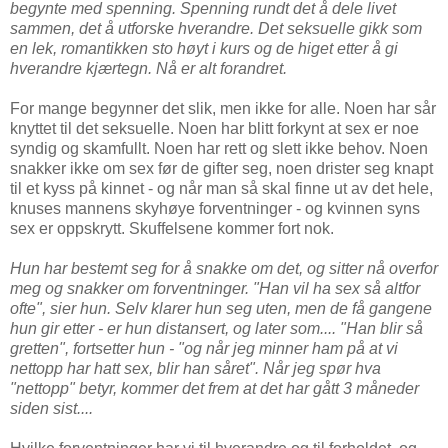
begynte med spenning. Spenning rundt det å dele livet
sammen, det å utforske hverandre. Det seksuelle gikk som
en lek, romantikken sto høyt i kurs og de higet etter å gi
hverandre kjærtegn. Nå er alt forandret.
For mange begynner det slik, men ikke for alle. Noen har sår
knyttet til det seksuelle. Noen har blitt forkynt at sex er noe
syndig og skamfullt. Noen har rett og slett ikke behov. Noen
snakker ikke om sex før de gifter seg, noen drister seg knapt
til et kyss på kinnet - og når man så skal finne ut av det hele,
knuses mannens skyhøye forventninger - og kvinnen syns
sex er oppskrytt. Skuffelsene kommer fort nok.
Hun har bestemt seg for å snakke om det, og sitter nå overfor
meg og snakker om forventninger. "Han vil ha sex så altfor
ofte", sier hun. Selv klarer hun seg uten, men de få gangene
hun gir etter - er hun distansert, og later som.... "Han blir så
gretten", fortsetter hun - "og når jeg minner ham på at vi
nettopp har hatt sex, blir han såret". Når jeg spør hva
"nettopp" betyr, kommer det frem at det har gått 3 måneder
siden sist....