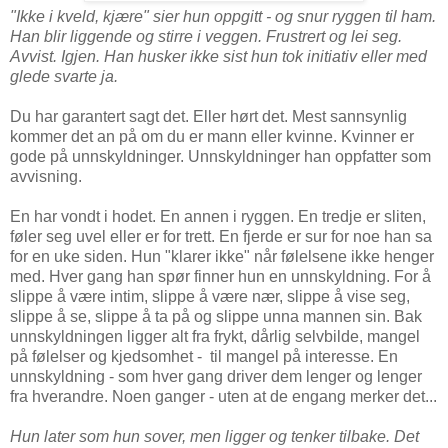
"Ikke i kveld, kjære" sier hun oppgitt - og snur ryggen til ham.
Han blir liggende og stirre i veggen. Frustrert og lei seg.
Avvist. Igjen. Han husker ikke sist hun tok initiativ eller med
glede svarte ja.
Du har garantert sagt det. Eller hørt det. Mest sannsynlig
kommer det an på om du er mann eller kvinne. Kvinner er
gode på unnskyldninger. Unnskyldninger han oppfatter som
avvisning.
En har vondt i hodet. En annen i ryggen. En tredje er sliten,
føler seg uvel eller er for trett. En fjerde er sur for noe han sa
for en uke siden. Hun "klarer ikke" når følelsene ikke henger
med. Hver gang han spør finner hun en unnskyldning. For å
slippe å være intim, slippe å være nær, slippe å vise seg,
slippe å se, slippe å ta på og slippe unna mannen sin. Bak
unnskyldningen ligger alt fra frykt, dårlig selvbilde, mangel
på følelser og kjedsomhet - til mangel på interesse. En
unnskyldning - som hver gang driver dem lenger og lenger
fra hverandre. Noen ganger - uten at de engang merker det...
Hun later som hun sover, men ligger og tenker tilbake. Det