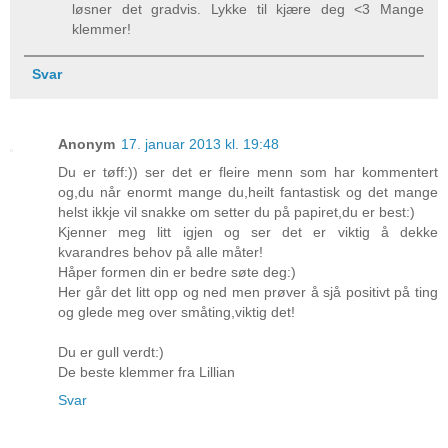
løsner det gradvis. Lykke til kjære deg <3 Mange
klemmer!
Svar
Anonym
17. januar 2013 kl. 19:48
Du er tøff:)) ser det er fleire menn som har kommentert
og,du når enormt mange du,heilt fantastisk og det mange
helst ikkje vil snakke om setter du på papiret,du er best:)
Kjenner meg litt igjen og ser det er viktig å dekke
kvarandres behov på alle måter!
Håper formen din er bedre søte deg:)
Her går det litt opp og ned men prøver å sjå positivt på ting
og glede meg over småting,viktig det!
Du er gull verdt:)
De beste klemmer fra Lillian
Svar