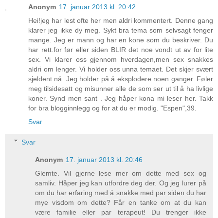
Anonym
17. januar 2013 kl. 20:42
Hei!jeg har lest ofte her men aldri kommentert. Denne gang
klarer jeg ikke dy meg. Sykt bra tema som selvsagt fenger
mange. Jeg er mann og har en kone som du beskriver. Du
har rett.for før eller siden BLIR det noe vondt ut av for lite
sex. Vi klarer oss gjennom hverdagen,men sex snakkes
aldri om lenger. Vi holder oss unna temaet. Det skjer svært
sjeldent nå. Jeg holder på å eksplodere noen ganger. Føler
meg tilsidesatt og misunner alle de som ser ut til å ha livlige
koner. Synd men sant . Jeg håper kona mi leser her. Takk
for bra blogginnlegg og for at du er modig. "Espen",39.
Svar
Svar
Anonym
17. januar 2013 kl. 20:46
Glemte. Vil gjerne lese mer om dette med sex og
samliv. Håper jeg kan utfordre deg der. Og jeg lurer på
om du har erfaring med å snakke med par siden du har
mye visdom om dette? Får en tanke om at du kan
være familie eller par terapeut! Du trenger ikke