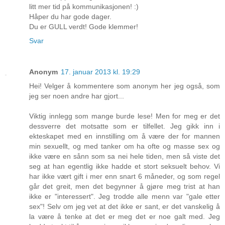
litt mer tid på kommunikasjonen! :)
Håper du har gode dager.
Du er GULL verdt! Gode klemmer!
Svar
Anonym
17. januar 2013 kl. 19:29
Hei! Velger å kommentere som anonym her jeg også, som
jeg ser noen andre har gjort...
Viktig innlegg som mange burde lese! Men for meg er det
dessverre det motsatte som er tilfellet. Jeg gikk inn i
ekteskapet med en innstilling om å være der for mannen
min sexuellt, og med tanker om ha ofte og masse sex og
ikke være en sånn som sa nei hele tiden, men så viste det
seg at han egentlig ikke hadde et stort seksuelt behov. Vi
har ikke vært gift i mer enn snart 6 måneder, og som regel
går det greit, men det begynner å gjøre meg trist at han
ikke er "interessert". Jeg trodde alle menn var "gale etter
sex"! Selv om jeg vet at det ikke er sant, er det vanskelig å
la være å tenke at det er meg det er noe galt med. Jeg