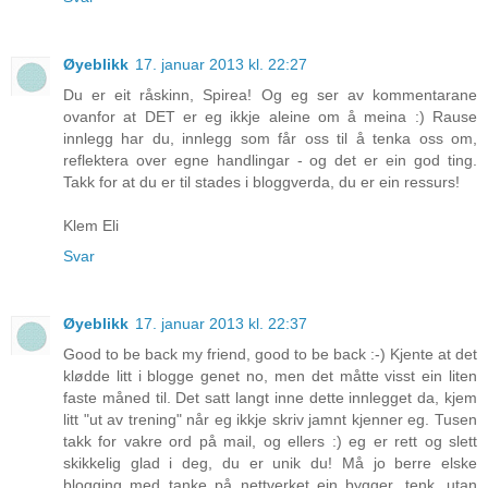
Øyeblikk
17. januar 2013 kl. 22:27
Du er eit råskinn, Spirea! Og eg ser av kommentarane
ovanfor at DET er eg ikkje aleine om å meina :) Rause
innlegg har du, innlegg som får oss til å tenka oss om,
reflektera over egne handlingar - og det er ein god ting.
Takk for at du er til stades i bloggverda, du er ein ressurs!
Klem Eli
Svar
Øyeblikk
17. januar 2013 kl. 22:37
Good to be back my friend, good to be back :-) Kjente at det
klødde litt i blogge genet no, men det måtte visst ein liten
faste måned til. Det satt langt inne dette innlegget da, kjem
litt "ut av trening" når eg ikkje skriv jamnt kjenner eg. Tusen
takk for vakre ord på mail, og ellers :) eg er rett og slett
skikkelig glad i deg, du er unik du! Må jo berre elske
blogging med tanke på nettverket ein bygger, tenk, utan