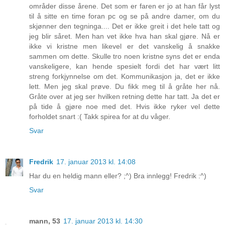
områder disse årene. Det som er faren er jo at han får lyst
til å sitte en time foran pc og se på andre damer, om du
skjønner den tegninga.... Det er ikke greit i det hele tatt og
jeg blir såret. Men han vet ikke hva han skal gjøre. Nå er
ikke vi kristne men likevel er det vanskelig å snakke
sammen om dette. Skulle tro noen kristne syns det er enda
vanskeligere, kan hende spesielt fordi det har vært litt
streng forkjynnelse om det. Kommunikasjon ja, det er ikke
lett. Men jeg skal prøve. Du fikk meg til å gråte her nå.
Gråte over at jeg ser hvilken retning dette har tatt. Ja det er
på tide å gjøre noe med det. Hvis ikke ryker vel dette
forholdet snart :( Takk spirea for at du våger.
Svar
Fredrik
17. januar 2013 kl. 14:08
Har du en heldig mann eller? ;^) Bra innlegg! Fredrik :^)
Svar
mann, 53
17. januar 2013 kl. 14:30