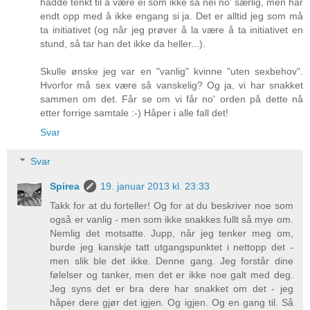
hadde tenkt til å være ei som ikke sa nei no' særlig, men har
endt opp med å ikke engang si ja. Det er alltid jeg som må
ta initiativet (og når jeg prøver å la være å ta initiativet en
stund, så tar han det ikke da heller...).
Skulle ønske jeg var en "vanlig" kvinne "uten sexbehov".
Hvorfor må sex være så vanskelig? Og ja, vi har snakket
sammen om det. Får se om vi får no' orden på dette nå
etter forrige samtale :-) Håper i alle fall det!
Svar
Svar
Spirea
19. januar 2013 kl. 23:33
Takk for at du forteller! Og for at du beskriver noe som
også er vanlig - men som ikke snakkes fullt så mye om.
Nemlig det motsatte. Jupp, når jeg tenker meg om,
burde jeg kanskje tatt utgangspunktet i nettopp det -
men slik ble det ikke. Denne gang. Jeg forstår dine
følelser og tanker, men det er ikke noe galt med deg.
Jeg syns det er bra dere har snakket om det - jeg
håper dere gjør det igjen. Og igjen. Og en gang til. Så