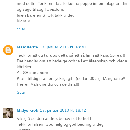
med dette. Tenk om de alle kunne poppe innom bloggen din
og suge til seg litt visdom.
Igjen bare en STOR takk til deg.
Klem M
Svar
Marguerite
17. januar 2013 kl. 18:30
Tack för att du tar upp detta på ett så fint sätt,kära Spirea!!!
Det handlar om att både ge och ta i ett äktenskap och vårda
kärleken.
Att SE den andre...
Kram till dig ifrån en lyckligt gift, (sedan 30 år), Marguerite!!!
Herren Välsigne dig och de dina!!!
Svar
Malys krok
17. januar 2013 kl. 18:42
Viktig å se den andres behov i et forhold...
Takk for hilsen! God helg og god bedring til deg!
-Margit-