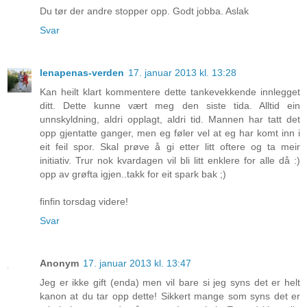
Du tør der andre stopper opp. Godt jobba. Aslak
Svar
lenapenas-verden
17. januar 2013 kl. 13:28
Kan heilt klart kommentere dette tankevekkende innlegget
ditt. Dette kunne vært meg den siste tida. Alltid ein
unnskyldning, aldri opplagt, aldri tid. Mannen har tatt det
opp gjentatte ganger, men eg føler vel at eg har komt inn i
eit feil spor. Skal prøve å gi etter litt oftere og ta meir
initiativ. Trur nok kvardagen vil bli litt enklere for alle då :)
opp av grøfta igjen..takk for eit spark bak ;)
finfin torsdag videre!
Svar
Anonym
17. januar 2013 kl. 13:47
Jeg er ikke gift (enda) men vil bare si jeg syns det er helt
kanon at du tar opp dette! Sikkert mange som syns det er