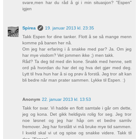
svare,men har du råd å gi i min situasjon? "Espen"
igjen
Spirea
19. januar 2013 kl. 23:35
Takk Espen for dine tanker. Flott å se så mange menn
komme på banen her nå.
Om jeg har erfaring i å snakke med par? Ja. Om jeg
har mye visdom? Vet jommen ikke ;) men takk.
Råd? Ta deg tid med din kone. Snakk med henne, sett
ord på hvordan du har det og hva det gjør med deg.
Lytt til hva hun har å si og prøv å forstå. Jeg tror alt kan
bli bedre når man prater sammen. Lykke til Espen. :)
Anonym
22. januar 2013 kl. 13:53
Takk for svar. Vi hadde en flott samtale i går om dette,
jeg og kona. Det gikk heldigvis rolig for seg. Jeg tror
noe løsnet og jeg har håp om et bedre samliv
fremover. Jeg har forstått vi må bruke mye tid sammen.
I kveld skal vi ut og spise og snakke videre. Takk til
deg. "Espen"