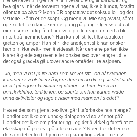
Hvilke forventninger har vi til hverandre og til forholdet, og
hva gjør vi når de forventningene vi har, ikke blir møtt, forstått
eller tatt på alvor? Menn ER opptatt av det seksuelle - og det
visuelle. Sånn er de skapt. Og menn vil føle seg avvist, såret
og skuffet - om kona sier nei gang på gang. Og visste du at
menn som stadig får et nei, veldig ofte reagerer med å bli
irritert på hjemmebane? Han kan bli stille, tilbaketrukken,
gretten og amper. Han blir ikke anerkjent slik han ønsker,
han blir ikke sett - men tilsidesatt. Når den ene parten ikke
klarer å glede seg over, eller ønsker sex over lengre tid, vil
det også gradvis gå utover andre områder i relasjonen.
"Jo, men vi har jo tre barn som krever sitt - og når kvelden
kommer er vi utslitt av å kjøre dem hit og dit, og så skal vi da
ta fatt på egne aktiviteter og planer" sa hun.
Enda en
unnskyldning, tenkte jeg, og spurte om hun kunne rydde
unna aktiviteter og lage avtaler med mannen i stedet?
Hva er det som gjør at sexlivet går i utforbakke hos mange?
Handler det ikke om unnskyldningene vi selv finner på?
Handler det ikke om prioritering - og det å virkelig forstå at et
ekteskap må pleies - på alle områder? Noen tror det er nok
dersom det er fred i hjemmet og krangling avtar - men før