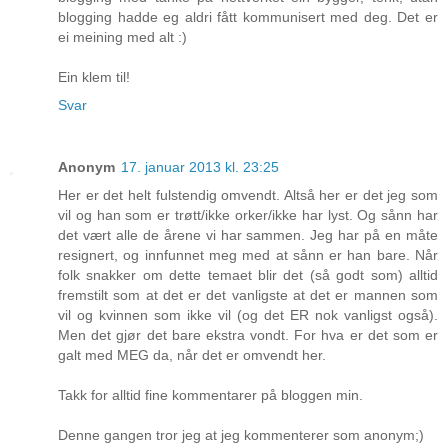
blogging hadde eg aldri fått kommunisert med deg. Det er
ei meining med alt :)
Ein klem til!
Svar
Anonym
17. januar 2013 kl. 23:25
Her er det helt fulstendig omvendt. Altså her er det jeg som
vil og han som er trøtt/ikke orker/ikke har lyst. Og sånn har
det vært alle de årene vi har sammen. Jeg har på en måte
resignert, og innfunnet meg med at sånn er han bare. Når
folk snakker om dette temaet blir det (så godt som) alltid
fremstilt som at det er det vanligste at det er mannen som
vil og kvinnen som ikke vil (og det ER nok vanligst også).
Men det gjør det bare ekstra vondt. For hva er det som er
galt med MEG da, når det er omvendt her.
Takk for alltid fine kommentarer på bloggen min.
Denne gangen tror jeg at jeg kommenterer som anonym;)