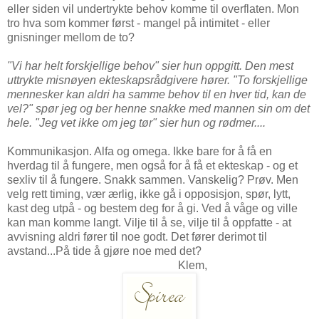
eller siden vil undertrykte behov komme til overflaten. Mon
tro hva som kommer først - mangel på intimitet - eller
gnisninger mellom de to?
"Vi har helt forskjellige behov" sier hun oppgitt. Den mest
uttrykte misnøyen ekteskapsrådgivere hører. "To forskjellige
mennesker kan aldri ha samme behov til en hver tid, kan de
vel?" spør jeg og ber henne snakke med mannen sin om det
hele. "Jeg vet ikke om jeg tør" sier hun og rødmer....
Kommunikasjon. Alfa og omega. Ikke bare for å få en
hverdag til å fungere, men også for å få et ekteskap - og et
sexliv til å fungere. Snakk sammen. Vanskelig? Prøv. Men
velg rett timing, vær ærlig, ikke gå i opposisjon, spør, lytt,
kast deg utpå - og bestem deg for å gi. Ved å våge og ville
kan man komme langt. Vilje til å se, vilje til å oppfatte - at
avvisning aldri fører til noe godt. Det fører derimot til
avstand...På tide å gjøre noe med det?
Klem,