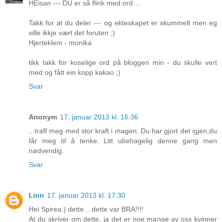
HEisan --- DU er så flink med ord ...
Takk for at du deler --- og ekteskapet er skummelt men eg
ville ikkje vært det foruten ;)
Hjerteklem - monika
tikk takk for koselige ord på bloggen min - du skulle vert
med og fått ein kopp kakao ;)
Svar
Anonym
17. januar 2013 kl. 16:36
...traff meg med stor kraft i magen. Du har gjort det igjen,du
får meg til å tenke. Litt ubehagelig denne gang men
nødvendig.
Svar
Linn
17. januar 2013 kl. 17:30
Hei Spirea:) dette....dette var BRA!!!!
At du skriver om dette, ja det er noe mange av oss kvinner