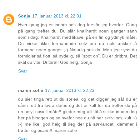
Sonja
17. januar 2013 kl. 22:01
Hver gang jeg er innom hos deg forstår jeg hvorfor. Gang
på gang treffer du. Du slår knallhardt noen ganger sånn
som i dag. Knallhardt med likavel på en fin og ydmyk måte.
Du virker ikke formanende selv om du nok ønsker å
formane noen ganger ;-) Naturlig nok da. Men jeg syns du
formidler så flott, så nydelig, så "spot on". Du er dritbra. Det
skal du vite. Dritbra!! God helg. Sonja
Svar
maren sofie
17. januar 2013 kl. 22:23
du sier tinga rett ut du spriea! og det digger jeg så! du er
sånn rett fra levra dame og det er kult for da treffer du på
en helyt spsiell måte!! gleder meg allti til å stikke innom deg
her på bloggen og se hvafor noe du nå har skrivi om. kult :-)
:-) me like. god helg til deg der på sør-landet. klemmer i
bøtter og psann!! maren sofie
Svar