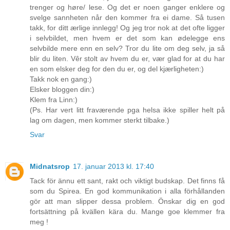
trenger og høre/ lese. Og det er noen ganger enklere og
svelge sannheten når den kommer fra ei dame. Så tusen
takk, for ditt ærlige innlegg! Og jeg tror nok at det ofte ligger
i selvbildet, men hvem er det som kan ødelegge ens
selvbilde mere enn en selv? Tror du lite om deg selv, ja så
blir du liten. Vêr stolt av hvem du er, vær glad for at du har
en som elsker deg for den du er, og del kjærligheten:)
Takk nok en gang:)
Elsker bloggen din:)
Klem fra Linn:)
(Ps. Har vert litt fraværende pga helsa ikke spiller helt på
lag om dagen, men kommer sterkt tilbake.)
Svar
Midnatsrop
17. januar 2013 kl. 17:40
Tack för ännu ett sant, rakt och viktigt budskap. Det finns få
som du Spirea. En god kommunikation i alla förhållanden
gör att man slipper dessa problem. Önskar dig en god
fortsättning på kvällen kära du. Mange goe klemmer fra
meg !