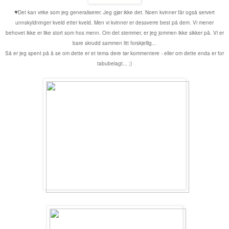
♥
Det kan virke som jeg generaliserer. Jeg gjør ikke det. Noen kvinner får også servert
unnskyldninger kveld etter kveld. Men vi kvinner er dessverre best på dem. Vi mener
behovet ikke er like stort som hos menn. Om det stemmer, er jeg jommen ikke sikker på. Vi er
bare skrudd sammen litt forskjellig...
Så er jeg spent på å se om dette er et tema dere tør kommentere - eller om dette enda er for
tabubelagt... ;)