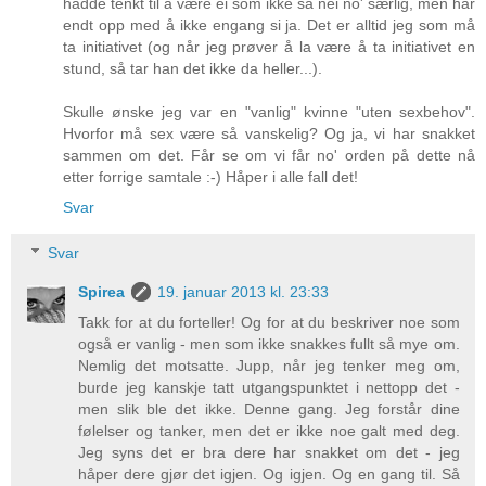
hadde tenkt til å være ei som ikke sa nei no' særlig, men har
endt opp med å ikke engang si ja. Det er alltid jeg som må
ta initiativet (og når jeg prøver å la være å ta initiativet en
stund, så tar han det ikke da heller...).
Skulle ønske jeg var en "vanlig" kvinne "uten sexbehov".
Hvorfor må sex være så vanskelig? Og ja, vi har snakket
sammen om det. Får se om vi får no' orden på dette nå
etter forrige samtale :-) Håper i alle fall det!
Svar
Svar
Spirea
19. januar 2013 kl. 23:33
Takk for at du forteller! Og for at du beskriver noe som
også er vanlig - men som ikke snakkes fullt så mye om.
Nemlig det motsatte. Jupp, når jeg tenker meg om,
burde jeg kanskje tatt utgangspunktet i nettopp det -
men slik ble det ikke. Denne gang. Jeg forstår dine
følelser og tanker, men det er ikke noe galt med deg.
Jeg syns det er bra dere har snakket om det - jeg
håper dere gjør det igjen. Og igjen. Og en gang til. Så