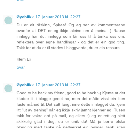
Øyeblikk
17. januar 2013 kl. 22:27
Du er eit råskinn, Spirea! Og eg ser av kommentarane
ovanfor at DET er eg ikkje aleine om å meina :) Rause
innlegg har du, innlegg som får oss til å tenka oss om,
reflektera over egne handlingar - og det er ein god ting.
Takk for at du er til stades i bloggverda, du er ein ressurs!
Klem Eli
Svar
Øyeblikk
17. januar 2013 kl. 22:37
Good to be back my friend, good to be back :-) Kjente at det
klødde litt i blogge genet no, men det måtte visst ein liten
faste måned til. Det satt langt inne dette innlegget da, kjem
litt "ut av trening" når eg ikkje skriv jamnt kjenner eg. Tusen
takk for vakre ord på mail, og ellers :) eg er rett og slett
skikkelig glad i deg, du er unik du! Må jo berre elske
blogging med tanke på nettverket ein bygger, tenk, utan