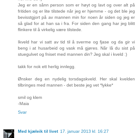
Jeg er en sånn person som er høyt og lavt og over alt på
fritiden og er lite tilstede når jeg er hjemme - og det ble jeg
bevisstgjort på av mannen min for noen år siden og jeg er
så glad for at han sa i fra. For siden den gang har jeg blitt
flinkere til å virkelig være tilstede.
Ikveld har vi satt av tid til å sverme og fjase og da gir vi
beng i at husarbeid og vask må gjøres. Når lå du sist på
stuegulvet og fniset med mannen din? Jeg skal i kveld :)
takk for nok ett herlig innlegg.
Ønsker deg en nydelig torsdagskveld. Her skal kvelden
tilbringes med mannen - det beste jeg vet *lykke*
smil og klem
-Maia
Svar
Med kjæleik til livet
17. januar 2013 kl. 16:27