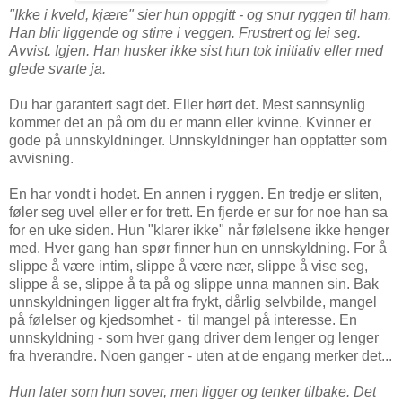
"Ikke i kveld, kjære" sier hun oppgitt - og snur ryggen til ham.
Han blir liggende og stirre i veggen. Frustrert og lei seg.
Avvist. Igjen. Han husker ikke sist hun tok initiativ eller med
glede svarte ja.
Du har garantert sagt det. Eller hørt det. Mest sannsynlig
kommer det an på om du er mann eller kvinne. Kvinner er
gode på unnskyldninger. Unnskyldninger han oppfatter som
avvisning.
En har vondt i hodet. En annen i ryggen. En tredje er sliten,
føler seg uvel eller er for trett. En fjerde er sur for noe han sa
for en uke siden. Hun "klarer ikke" når følelsene ikke henger
med. Hver gang han spør finner hun en unnskyldning. For å
slippe å være intim, slippe å være nær, slippe å vise seg,
slippe å se, slippe å ta på og slippe unna mannen sin. Bak
unnskyldningen ligger alt fra frykt, dårlig selvbilde, mangel
på følelser og kjedsomhet - til mangel på interesse. En
unnskyldning - som hver gang driver dem lenger og lenger
fra hverandre. Noen ganger - uten at de engang merker det...
Hun later som hun sover, men ligger og tenker tilbake. Det