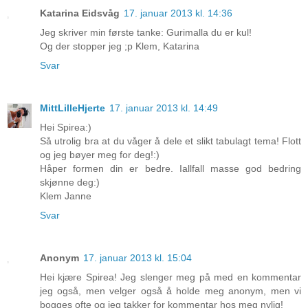
Katarina Eidsvåg
17. januar 2013 kl. 14:36
Jeg skriver min første tanke: Gurimalla du er kul!
Og der stopper jeg ;p Klem, Katarina
Svar
MittLilleHjerte
17. januar 2013 kl. 14:49
Hei Spirea:)
Så utrolig bra at du våger å dele et slikt tabulagt tema! Flott
og jeg bøyer meg for deg!:)
Håper formen din er bedre. Iallfall masse god bedring
skjønne deg:)
Klem Janne
Svar
Anonym
17. januar 2013 kl. 15:04
Hei kjære Spirea! Jeg slenger meg på med en kommentar
jeg også, men velger også å holde meg anonym, men vi
bogges ofte og jeg takker for kommentar hos meg nylig!