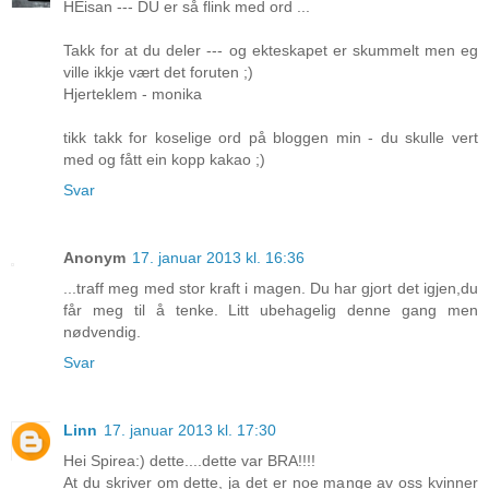
HEisan --- DU er så flink med ord ...
Takk for at du deler --- og ekteskapet er skummelt men eg
ville ikkje vært det foruten ;)
Hjerteklem - monika
tikk takk for koselige ord på bloggen min - du skulle vert
med og fått ein kopp kakao ;)
Svar
Anonym
17. januar 2013 kl. 16:36
...traff meg med stor kraft i magen. Du har gjort det igjen,du
får meg til å tenke. Litt ubehagelig denne gang men
nødvendig.
Svar
Linn
17. januar 2013 kl. 17:30
Hei Spirea:) dette....dette var BRA!!!!
At du skriver om dette, ja det er noe mange av oss kvinner