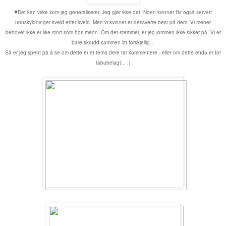
♥
Det kan virke som jeg generaliserer. Jeg gjør ikke det. Noen kvinner får også servert
unnskyldninger kveld etter kveld. Men vi kvinner er dessverre best på dem. Vi mener
behovet ikke er like stort som hos menn. Om det stemmer, er jeg jommen ikke sikker på. Vi er
bare skrudd sammen litt forskjellig...
Så er jeg spent på å se om dette er et tema dere tør kommentere - eller om dette enda er for
tabubelagt... ;)