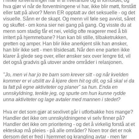
Hvilke forventninger har vi til hverandre og til forholdet, og
hva gjør vi når de forventningene vi har, ikke blir møtt, forstått
eller tatt på alvor? Menn ER opptatt av det seksuelle - og det
visuelle. Sånn er de skapt. Og menn vil føle seg avvist, såret
og skuffet - om kona sier nei gang på gang. Og visste du at
menn som stadig får et nei, veldig ofte reagerer med å bli
irritert på hjemmebane? Han kan bli stille, tilbaketrukken,
gretten og amper. Han blir ikke anerkjent slik han ønsker,
han blir ikke sett - men tilsidesatt. Når den ene parten ikke
klarer å glede seg over, eller ønsker sex over lengre tid, vil
det også gradvis gå utover andre områder i relasjonen.
"Jo, men vi har jo tre barn som krever sitt - og når kvelden
kommer er vi utslitt av å kjøre dem hit og dit, og så skal vi da
ta fatt på egne aktiviteter og planer" sa hun.
Enda en
unnskyldning, tenkte jeg, og spurte om hun kunne rydde
unna aktiviteter og lage avtaler med mannen i stedet?
Hva er det som gjør at sexlivet går i utforbakke hos mange?
Handler det ikke om unnskyldningene vi selv finner på?
Handler det ikke om prioritering - og det å virkelig forstå at et
ekteskap må pleies - på alle områder? Noen tror det er nok
dersom det er fred i hjemmet og krangling avtar - men før