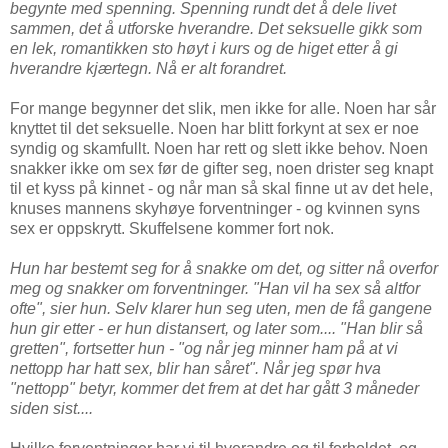
begynte med spenning. Spenning rundt det å dele livet
sammen, det å utforske hverandre. Det seksuelle gikk som
en lek, romantikken sto høyt i kurs og de higet etter å gi
hverandre kjærtegn. Nå er alt forandret.
For mange begynner det slik, men ikke for alle. Noen har sår
knyttet til det seksuelle. Noen har blitt forkynt at sex er noe
syndig og skamfullt. Noen har rett og slett ikke behov. Noen
snakker ikke om sex før de gifter seg, noen drister seg knapt
til et kyss på kinnet - og når man så skal finne ut av det hele,
knuses mannens skyhøye forventninger - og kvinnen syns
sex er oppskrytt. Skuffelsene kommer fort nok.
Hun har bestemt seg for å snakke om det, og sitter nå overfor
meg og snakker om forventninger. "Han vil ha sex så altfor
ofte", sier hun. Selv klarer hun seg uten, men de få gangene
hun gir etter - er hun distansert, og later som.... "Han blir så
gretten", fortsetter hun - "og når jeg minner ham på at vi
nettopp har hatt sex, blir han såret". Når jeg spør hva
"nettopp" betyr, kommer det frem at det har gått 3 måneder
siden sist....