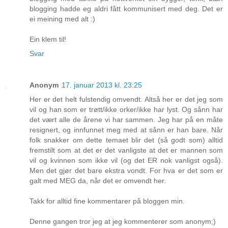
blogging hadde eg aldri fått kommunisert med deg. Det er
ei meining med alt :)
Ein klem til!
Svar
Anonym
17. januar 2013 kl. 23:25
Her er det helt fulstendig omvendt. Altså her er det jeg som
vil og han som er trøtt/ikke orker/ikke har lyst. Og sånn har
det vært alle de årene vi har sammen. Jeg har på en måte
resignert, og innfunnet meg med at sånn er han bare. Når
folk snakker om dette temaet blir det (så godt som) alltid
fremstilt som at det er det vanligste at det er mannen som
vil og kvinnen som ikke vil (og det ER nok vanligst også).
Men det gjør det bare ekstra vondt. For hva er det som er
galt med MEG da, når det er omvendt her.
Takk for alltid fine kommentarer på bloggen min.
Denne gangen tror jeg at jeg kommenterer som anonym;)