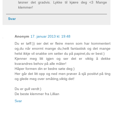
løsner det gradvis. Lykke til kjære deg <3 Mange
klemmer!
Svar
Anonym
17. januar 2013 kl. 19:48
Du er tøff:)) ser det er fleire menn som har kommentert
og,du når enormt mange du,heilt fantastisk og det mange
helst ikkje vil snakke om setter du på papiret,du er best:)
Kjenner meg litt igjen og ser det er viktig å dekke
kvarandres behov på alle måter!
Håper formen din er bedre søte deg:)
Her går det litt opp og ned men prøver å sjå positivt på ting
og glede meg over småting,viktig det!
Du er gull verdt:)
De beste klemmer fra Lillian
Svar