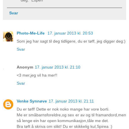
Svar
Photo-Me-Life
17. januar 2013 kl. 20:53
Som jeg har sagt til deg tidligere, du er tøff, jeg digger deg:)
Svar
Anonym
17. januar 2013 kl. 21:10
<3 mer,jeg vil ha mer!!
Svar
Venke Synnøve
17. januar 2013 kl. 21:11
Du er tøff! Dette er nok noko mange har vore borti.
Me er småbarnsforeldre,og sex er av og til framandord,men
så lenge ein har open kommunikasjon,tåle me det.
Bra tøft å skriva om slikt! Du er skikkelig kul,Spirea :)