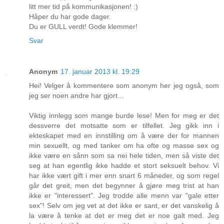
litt mer tid på kommunikasjonen! :)
Håper du har gode dager.
Du er GULL verdt! Gode klemmer!
Svar
Anonym
17. januar 2013 kl. 19:29
Hei! Velger å kommentere som anonym her jeg også, som
jeg ser noen andre har gjort...
Viktig innlegg som mange burde lese! Men for meg er det
dessverre det motsatte som er tilfellet. Jeg gikk inn i
ekteskapet med en innstilling om å være der for mannen
min sexuellt, og med tanker om ha ofte og masse sex og
ikke være en sånn som sa nei hele tiden, men så viste det
seg at han egentlig ikke hadde et stort seksuelt behov. Vi
har ikke vært gift i mer enn snart 6 måneder, og som regel
går det greit, men det begynner å gjøre meg trist at han
ikke er "interessert". Jeg trodde alle menn var "gale etter
sex"! Selv om jeg vet at det ikke er sant, er det vanskelig å
la være å tenke at det er meg det er noe galt med. Jeg