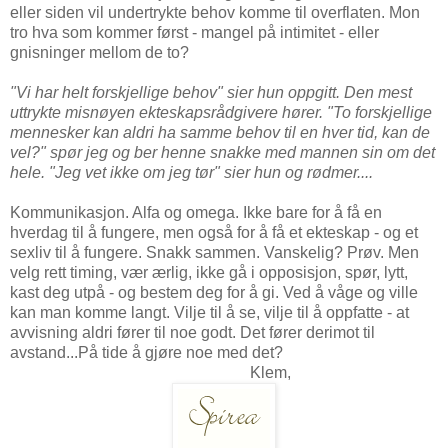
eller siden vil undertrykte behov komme til overflaten. Mon
tro hva som kommer først - mangel på intimitet - eller
gnisninger mellom de to?
"Vi har helt forskjellige behov" sier hun oppgitt. Den mest
uttrykte misnøyen ekteskapsrådgivere hører. "To forskjellige
mennesker kan aldri ha samme behov til en hver tid, kan de
vel?" spør jeg og ber henne snakke med mannen sin om det
hele. "Jeg vet ikke om jeg tør" sier hun og rødmer....
Kommunikasjon. Alfa og omega. Ikke bare for å få en
hverdag til å fungere, men også for å få et ekteskap - og et
sexliv til å fungere. Snakk sammen. Vanskelig? Prøv. Men
velg rett timing, vær ærlig, ikke gå i opposisjon, spør, lytt,
kast deg utpå - og bestem deg for å gi. Ved å våge og ville
kan man komme langt. Vilje til å se, vilje til å oppfatte - at
avvisning aldri fører til noe godt. Det fører derimot til
avstand...På tide å gjøre noe med det?
Klem,