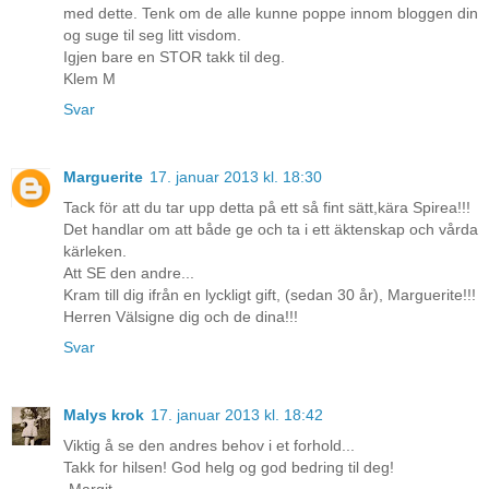
med dette. Tenk om de alle kunne poppe innom bloggen din
og suge til seg litt visdom.
Igjen bare en STOR takk til deg.
Klem M
Svar
Marguerite
17. januar 2013 kl. 18:30
Tack för att du tar upp detta på ett så fint sätt,kära Spirea!!!
Det handlar om att både ge och ta i ett äktenskap och vårda
kärleken.
Att SE den andre...
Kram till dig ifrån en lyckligt gift, (sedan 30 år), Marguerite!!!
Herren Välsigne dig och de dina!!!
Svar
Malys krok
17. januar 2013 kl. 18:42
Viktig å se den andres behov i et forhold...
Takk for hilsen! God helg og god bedring til deg!
-Margit-