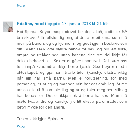
Svar
Kristina, nord i bygdo
17. januar 2013 kl. 21:59
Hei Spirea! Bøyer meg i støvet for deg altså, dette er SÅ
bra skrevet! Er fullstendig enig at dette er eit tema som må
meir på banen, og eg kjenner meg godt igjen i beskrivelsen
din. Menn HAR ofte større behov for sex, og blir lett sure,
ampre og trekker seg unna konene sine om dei ikkje får
dekka behovet sitt. Sex er ei gåve i samlivet. Det fører oss
tett innpå kvarandre, ikkje berre fysisk. Sex høyrer med i
ekteskapet, òg gjennom travle tider (kanskje ekstra viktig
når ein har små barn). Men ei forutsetning, for meg
personleg, er at eg og mannen min har det godt ilag. At me
tar oss tid til å samtale ilag og at eg føler meg sett slik eg
har behov for. Det er ikkje nok å berre ha sex. Man må
møte kvarandre og kanskje yte litt ekstra på området som
betyr mykje for den andre.
Tusen takk igjen Spirea ♥
Svar