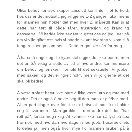
Ulike behov for sex skaper absolutt konflinter i et forhold,
hos oss er det motsatt, jeg vil gjerne 1-2 ganger i uka, mens
for mannen min holder det med hver 2. måned!! Kan si at
dette har ført til både tårer, frustrasjon og krangling
dessverre.. Vi hadde ikke sex før vi giftet oss og jeg lurer på
om vi ville giftet oss hvis vi hadde skjønt hvordan vi kom til å
fungere i senga sammen... Dette er ganske sårt for meg.
Å ha små unger og lite kjærestetid gjør det ikke bedre, men
det er SÅ viktig å sette av tid til hverandre, kommunisere
om behov og ønsker i forhold til det seksuelle. Vi jobber
med saken, og det er "greit nok", men vil jo gjerne at det
skal bli bedre!
Å være trofast betyr ikke bare å ikke være utro og rote med
andre. Det er også å holde seg til den man er gift/bor med.
At en part klager over for lite sex betyr at man ikke holder
seg til hverandre. Man gir ikke til den andre det den "har
rett på", forstå meg riktig. At kvinner ikke har så lyst på sex
har nok med hvordan hverdagen med jobb, husarbeid etc
fordeles ja, men også hvor mye tid mannen bruker på å