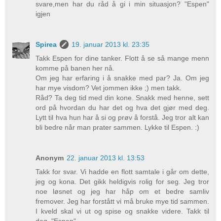
svare,men har du råd å gi i min situasjon? "Espen"
igjen
Spirea
19. januar 2013 kl. 23:35
Takk Espen for dine tanker. Flott å se så mange menn
komme på banen her nå.
Om jeg har erfaring i å snakke med par? Ja. Om jeg
har mye visdom? Vet jommen ikke ;) men takk.
Råd? Ta deg tid med din kone. Snakk med henne, sett
ord på hvordan du har det og hva det gjør med deg.
Lytt til hva hun har å si og prøv å forstå. Jeg tror alt kan
bli bedre når man prater sammen. Lykke til Espen. :)
Anonym
22. januar 2013 kl. 13:53
Takk for svar. Vi hadde en flott samtale i går om dette,
jeg og kona. Det gikk heldigvis rolig for seg. Jeg tror
noe løsnet og jeg har håp om et bedre samliv
fremover. Jeg har forstått vi må bruke mye tid sammen.
I kveld skal vi ut og spise og snakke videre. Takk til
deg. "Espen"