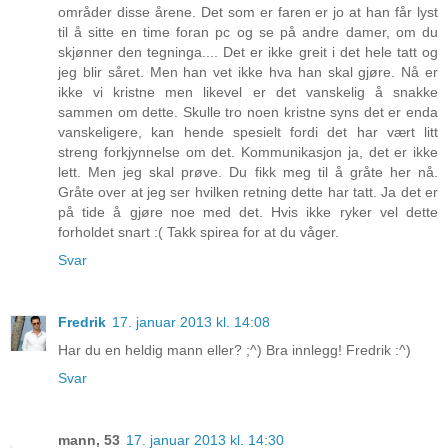
områder disse årene. Det som er faren er jo at han får lyst
til å sitte en time foran pc og se på andre damer, om du
skjønner den tegninga.... Det er ikke greit i det hele tatt og
jeg blir såret. Men han vet ikke hva han skal gjøre. Nå er
ikke vi kristne men likevel er det vanskelig å snakke
sammen om dette. Skulle tro noen kristne syns det er enda
vanskeligere, kan hende spesielt fordi det har vært litt
streng forkjynnelse om det. Kommunikasjon ja, det er ikke
lett. Men jeg skal prøve. Du fikk meg til å gråte her nå.
Gråte over at jeg ser hvilken retning dette har tatt. Ja det er
på tide å gjøre noe med det. Hvis ikke ryker vel dette
forholdet snart :( Takk spirea for at du våger.
Svar
Fredrik
17. januar 2013 kl. 14:08
Har du en heldig mann eller? ;^) Bra innlegg! Fredrik :^)
Svar
mann, 53
17. januar 2013 kl. 14:30