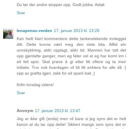
Du tør der andre stopper opp. Godt jobba. Aslak
Svar
lenapenas-verden
17. januar 2013 kl. 13:28
Kan heilt klart kommentere dette tankevekkende innlegget
ditt. Dette kunne vært meg den siste tida. Alltid ein
unnskyldning, aldri opplagt, aldri tid. Mannen har tatt det
opp gjentatte ganger, men eg føler vel at eg har komt inn i
eit feil spor. Skal prøve å gi etter litt oftere og ta meir
initiativ. Trur nok kvardagen vil bli litt enklere for alle då :)
opp av grøfta igjen..takk for eit spark bak ;)
finfin torsdag videre!
Svar
Anonym
17. januar 2013 kl. 13:47
Jeg er ikke gift (enda) men vil bare si jeg syns det er helt
kanon at du tar opp dette! Sikkert mange som syns det er