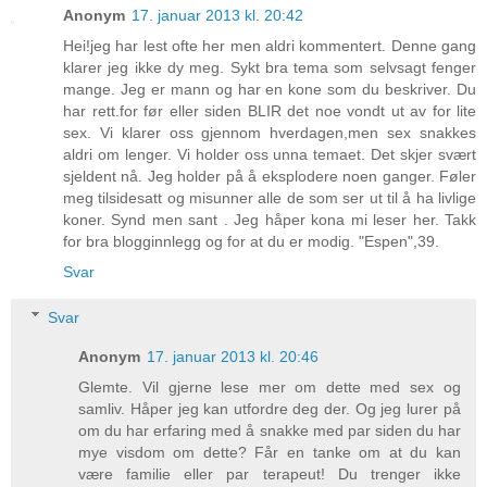
Anonym
17. januar 2013 kl. 20:42
Hei!jeg har lest ofte her men aldri kommentert. Denne gang
klarer jeg ikke dy meg. Sykt bra tema som selvsagt fenger
mange. Jeg er mann og har en kone som du beskriver. Du
har rett.for før eller siden BLIR det noe vondt ut av for lite
sex. Vi klarer oss gjennom hverdagen,men sex snakkes
aldri om lenger. Vi holder oss unna temaet. Det skjer svært
sjeldent nå. Jeg holder på å eksplodere noen ganger. Føler
meg tilsidesatt og misunner alle de som ser ut til å ha livlige
koner. Synd men sant . Jeg håper kona mi leser her. Takk
for bra blogginnlegg og for at du er modig. "Espen",39.
Svar
Svar
Anonym
17. januar 2013 kl. 20:46
Glemte. Vil gjerne lese mer om dette med sex og
samliv. Håper jeg kan utfordre deg der. Og jeg lurer på
om du har erfaring med å snakke med par siden du har
mye visdom om dette? Får en tanke om at du kan
være familie eller par terapeut! Du trenger ikke