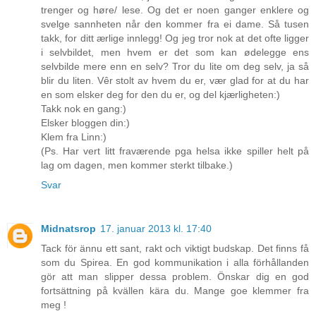
trenger og høre/ lese. Og det er noen ganger enklere og
svelge sannheten når den kommer fra ei dame. Så tusen
takk, for ditt ærlige innlegg! Og jeg tror nok at det ofte ligger
i selvbildet, men hvem er det som kan ødelegge ens
selvbilde mere enn en selv? Tror du lite om deg selv, ja så
blir du liten. Vêr stolt av hvem du er, vær glad for at du har
en som elsker deg for den du er, og del kjærligheten:)
Takk nok en gang:)
Elsker bloggen din:)
Klem fra Linn:)
(Ps. Har vert litt fraværende pga helsa ikke spiller helt på
lag om dagen, men kommer sterkt tilbake.)
Svar
Midnatsrop
17. januar 2013 kl. 17:40
Tack för ännu ett sant, rakt och viktigt budskap. Det finns få
som du Spirea. En god kommunikation i alla förhållanden
gör att man slipper dessa problem. Önskar dig en god
fortsättning på kvällen kära du. Mange goe klemmer fra
meg !