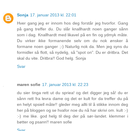
Sonja
17. januar 2013 kl. 22:01
Hver gang jeg er innom hos deg forstår jeg hvorfor. Gang
på gang treffer du. Du slår knallhardt noen ganger sånn
som i dag. Knallhardt med likavel på en fin og ydmyk måte.
Du virker ikke formanende selv om du nok ønsker å
formane noen ganger ;-) Naturlig nok da. Men jeg syns du
formidler så flott, så nydelig, så "spot on". Du er dritbra. Det
skal du vite. Dritbra!! God helg. Sonja
Svar
maren sofie
17. januar 2013 kl. 22:23
du sier tinga rett ut du spriea! og det digger jeg så! du er
sånn rett fra levra dame og det er kult for da treffer du på
en helyt spsiell måte!! gleder meg allti til å stikke innom deg
her på bloggen og se hvafor noe du nå har skrivi om. kult :-)
:-) me like. god helg til deg der på sør-landet. klemmer i
bøtter og psann!! maren sofie
Svar