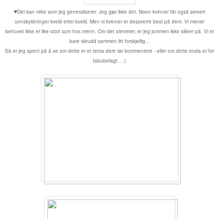
♥
Det kan virke som jeg generaliserer. Jeg gjør ikke det. Noen kvinner får også servert
unnskyldninger kveld etter kveld. Men vi kvinner er dessverre best på dem. Vi mener
behovet ikke er like stort som hos menn. Om det stemmer, er jeg jommen ikke sikker på. Vi er
bare skrudd sammen litt forskjellig...
Så er jeg spent på å se om dette er et tema dere tør kommentere - eller om dette enda er for
tabubelagt... ;)