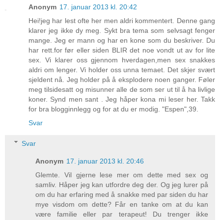
Anonym
17. januar 2013 kl. 20:42
Hei!jeg har lest ofte her men aldri kommentert. Denne gang
klarer jeg ikke dy meg. Sykt bra tema som selvsagt fenger
mange. Jeg er mann og har en kone som du beskriver. Du
har rett.for før eller siden BLIR det noe vondt ut av for lite
sex. Vi klarer oss gjennom hverdagen,men sex snakkes
aldri om lenger. Vi holder oss unna temaet. Det skjer svært
sjeldent nå. Jeg holder på å eksplodere noen ganger. Føler
meg tilsidesatt og misunner alle de som ser ut til å ha livlige
koner. Synd men sant . Jeg håper kona mi leser her. Takk
for bra blogginnlegg og for at du er modig. "Espen",39.
Svar
Svar
Anonym
17. januar 2013 kl. 20:46
Glemte. Vil gjerne lese mer om dette med sex og
samliv. Håper jeg kan utfordre deg der. Og jeg lurer på
om du har erfaring med å snakke med par siden du har
mye visdom om dette? Får en tanke om at du kan
være familie eller par terapeut! Du trenger ikke