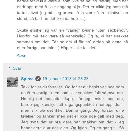
hadde tenkt til å være ei som ikke sa nei no' særlig, men har
endt opp med å ikke engang si ja. Det er alltid jeg som må
ta initiativet (og når jeg prøver å la være å ta initiativet en
stund, så tar han det ikke da heller...).
Skulle ønske jeg var en "vanlig" kvinne "uten sexbehov".
Hvorfor må sex være så vanskelig? Og ja, vi har snakket
sammen om det. Får se om vi får no' orden på dette nå
etter forrige samtale :-) Håper i alle fall det!
Svar
Svar
Spirea
19. januar 2013 kl. 23:33
Takk for at du forteller! Og for at du beskriver noe som
også er vanlig - men som ikke snakkes fullt så mye om.
Nemlig det motsatte. Jupp, når jeg tenker meg om,
burde jeg kanskje tatt utgangspunktet i nettopp det -
men slik ble det ikke. Denne gang. Jeg forstår dine
følelser og tanker, men det er ikke noe galt med deg.
Jeg syns det er bra dere har snakket om det - jeg
håper dere gjør det igjen. Og igjen. Og en gang til. Så