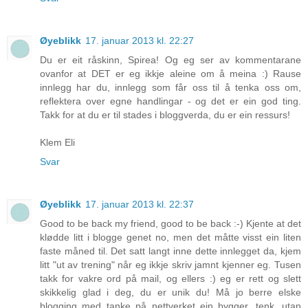
Øyeblikk
17. januar 2013 kl. 22:27
Du er eit råskinn, Spirea! Og eg ser av kommentarane
ovanfor at DET er eg ikkje aleine om å meina :) Rause
innlegg har du, innlegg som får oss til å tenka oss om,
reflektera over egne handlingar - og det er ein god ting.
Takk for at du er til stades i bloggverda, du er ein ressurs!
Klem Eli
Svar
Øyeblikk
17. januar 2013 kl. 22:37
Good to be back my friend, good to be back :-) Kjente at det
klødde litt i blogge genet no, men det måtte visst ein liten
faste måned til. Det satt langt inne dette innlegget da, kjem
litt "ut av trening" når eg ikkje skriv jamnt kjenner eg. Tusen
takk for vakre ord på mail, og ellers :) eg er rett og slett
skikkelig glad i deg, du er unik du! Må jo berre elske
blogging med tanke på nettverket ein bygger, tenk, utan