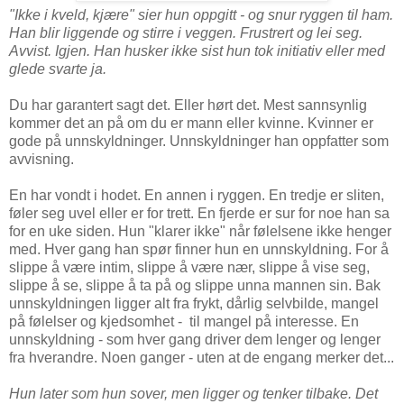
"Ikke i kveld, kjære" sier hun oppgitt - og snur ryggen til ham.
Han blir liggende og stirre i veggen. Frustrert og lei seg.
Avvist. Igjen. Han husker ikke sist hun tok initiativ eller med
glede svarte ja.
Du har garantert sagt det. Eller hørt det. Mest sannsynlig
kommer det an på om du er mann eller kvinne. Kvinner er
gode på unnskyldninger. Unnskyldninger han oppfatter som
avvisning.
En har vondt i hodet. En annen i ryggen. En tredje er sliten,
føler seg uvel eller er for trett. En fjerde er sur for noe han sa
for en uke siden. Hun "klarer ikke" når følelsene ikke henger
med. Hver gang han spør finner hun en unnskyldning. For å
slippe å være intim, slippe å være nær, slippe å vise seg,
slippe å se, slippe å ta på og slippe unna mannen sin. Bak
unnskyldningen ligger alt fra frykt, dårlig selvbilde, mangel
på følelser og kjedsomhet - til mangel på interesse. En
unnskyldning - som hver gang driver dem lenger og lenger
fra hverandre. Noen ganger - uten at de engang merker det...
Hun later som hun sover, men ligger og tenker tilbake. Det