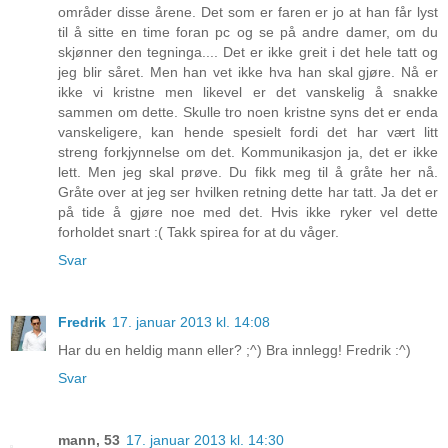
områder disse årene. Det som er faren er jo at han får lyst
til å sitte en time foran pc og se på andre damer, om du
skjønner den tegninga.... Det er ikke greit i det hele tatt og
jeg blir såret. Men han vet ikke hva han skal gjøre. Nå er
ikke vi kristne men likevel er det vanskelig å snakke
sammen om dette. Skulle tro noen kristne syns det er enda
vanskeligere, kan hende spesielt fordi det har vært litt
streng forkjynnelse om det. Kommunikasjon ja, det er ikke
lett. Men jeg skal prøve. Du fikk meg til å gråte her nå.
Gråte over at jeg ser hvilken retning dette har tatt. Ja det er
på tide å gjøre noe med det. Hvis ikke ryker vel dette
forholdet snart :( Takk spirea for at du våger.
Svar
Fredrik
17. januar 2013 kl. 14:08
Har du en heldig mann eller? ;^) Bra innlegg! Fredrik :^)
Svar
mann, 53
17. januar 2013 kl. 14:30