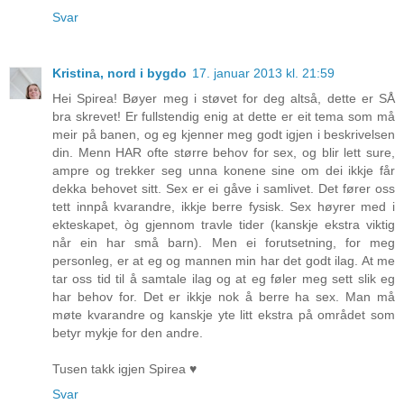
Svar
Kristina, nord i bygdo
17. januar 2013 kl. 21:59
Hei Spirea! Bøyer meg i støvet for deg altså, dette er SÅ
bra skrevet! Er fullstendig enig at dette er eit tema som må
meir på banen, og eg kjenner meg godt igjen i beskrivelsen
din. Menn HAR ofte større behov for sex, og blir lett sure,
ampre og trekker seg unna konene sine om dei ikkje får
dekka behovet sitt. Sex er ei gåve i samlivet. Det fører oss
tett innpå kvarandre, ikkje berre fysisk. Sex høyrer med i
ekteskapet, òg gjennom travle tider (kanskje ekstra viktig
når ein har små barn). Men ei forutsetning, for meg
personleg, er at eg og mannen min har det godt ilag. At me
tar oss tid til å samtale ilag og at eg føler meg sett slik eg
har behov for. Det er ikkje nok å berre ha sex. Man må
møte kvarandre og kanskje yte litt ekstra på området som
betyr mykje for den andre.
Tusen takk igjen Spirea ♥
Svar