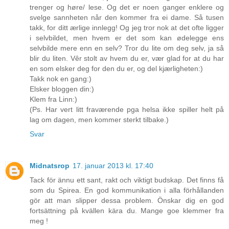
trenger og høre/ lese. Og det er noen ganger enklere og
svelge sannheten når den kommer fra ei dame. Så tusen
takk, for ditt ærlige innlegg! Og jeg tror nok at det ofte ligger
i selvbildet, men hvem er det som kan ødelegge ens
selvbilde mere enn en selv? Tror du lite om deg selv, ja så
blir du liten. Vêr stolt av hvem du er, vær glad for at du har
en som elsker deg for den du er, og del kjærligheten:)
Takk nok en gang:)
Elsker bloggen din:)
Klem fra Linn:)
(Ps. Har vert litt fraværende pga helsa ikke spiller helt på
lag om dagen, men kommer sterkt tilbake.)
Svar
Midnatsrop
17. januar 2013 kl. 17:40
Tack för ännu ett sant, rakt och viktigt budskap. Det finns få
som du Spirea. En god kommunikation i alla förhållanden
gör att man slipper dessa problem. Önskar dig en god
fortsättning på kvällen kära du. Mange goe klemmer fra
meg !