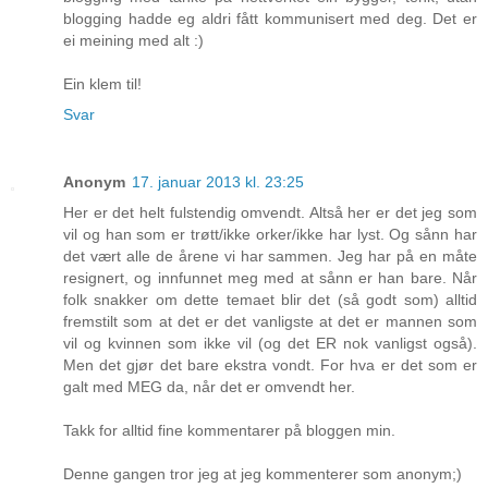
blogging hadde eg aldri fått kommunisert med deg. Det er
ei meining med alt :)
Ein klem til!
Svar
Anonym
17. januar 2013 kl. 23:25
Her er det helt fulstendig omvendt. Altså her er det jeg som
vil og han som er trøtt/ikke orker/ikke har lyst. Og sånn har
det vært alle de årene vi har sammen. Jeg har på en måte
resignert, og innfunnet meg med at sånn er han bare. Når
folk snakker om dette temaet blir det (så godt som) alltid
fremstilt som at det er det vanligste at det er mannen som
vil og kvinnen som ikke vil (og det ER nok vanligst også).
Men det gjør det bare ekstra vondt. For hva er det som er
galt med MEG da, når det er omvendt her.
Takk for alltid fine kommentarer på bloggen min.
Denne gangen tror jeg at jeg kommenterer som anonym;)