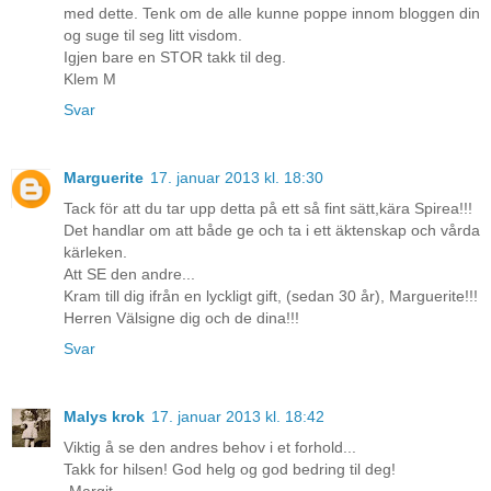
med dette. Tenk om de alle kunne poppe innom bloggen din
og suge til seg litt visdom.
Igjen bare en STOR takk til deg.
Klem M
Svar
Marguerite
17. januar 2013 kl. 18:30
Tack för att du tar upp detta på ett så fint sätt,kära Spirea!!!
Det handlar om att både ge och ta i ett äktenskap och vårda
kärleken.
Att SE den andre...
Kram till dig ifrån en lyckligt gift, (sedan 30 år), Marguerite!!!
Herren Välsigne dig och de dina!!!
Svar
Malys krok
17. januar 2013 kl. 18:42
Viktig å se den andres behov i et forhold...
Takk for hilsen! God helg og god bedring til deg!
-Margit-