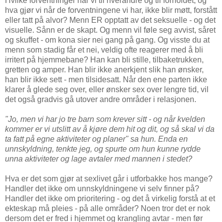
Hvilke forventninger har vi til hverandre og til forholdet, og
hva gjør vi når de forventningene vi har, ikke blir møtt, forstått
eller tatt på alvor? Menn ER opptatt av det seksuelle - og det
visuelle. Sånn er de skapt. Og menn vil føle seg avvist, såret
og skuffet - om kona sier nei gang på gang. Og visste du at
menn som stadig får et nei, veldig ofte reagerer med å bli
irritert på hjemmebane? Han kan bli stille, tilbaketrukken,
gretten og amper. Han blir ikke anerkjent slik han ønsker,
han blir ikke sett - men tilsidesatt. Når den ene parten ikke
klarer å glede seg over, eller ønsker sex over lengre tid, vil
det også gradvis gå utover andre områder i relasjonen.
"Jo, men vi har jo tre barn som krever sitt - og når kvelden
kommer er vi utslitt av å kjøre dem hit og dit, og så skal vi da
ta fatt på egne aktiviteter og planer" sa hun.
Enda en
unnskyldning, tenkte jeg, og spurte om hun kunne rydde
unna aktiviteter og lage avtaler med mannen i stedet?
Hva er det som gjør at sexlivet går i utforbakke hos mange?
Handler det ikke om unnskyldningene vi selv finner på?
Handler det ikke om prioritering - og det å virkelig forstå at et
ekteskap må pleies - på alle områder? Noen tror det er nok
dersom det er fred i hjemmet og krangling avtar - men før