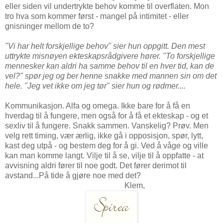
eller siden vil undertrykte behov komme til overflaten. Mon
tro hva som kommer først - mangel på intimitet - eller
gnisninger mellom de to?
"Vi har helt forskjellige behov" sier hun oppgitt. Den mest
uttrykte misnøyen ekteskapsrådgivere hører. "To forskjellige
mennesker kan aldri ha samme behov til en hver tid, kan de
vel?" spør jeg og ber henne snakke med mannen sin om det
hele. "Jeg vet ikke om jeg tør" sier hun og rødmer....
Kommunikasjon. Alfa og omega. Ikke bare for å få en
hverdag til å fungere, men også for å få et ekteskap - og et
sexliv til å fungere. Snakk sammen. Vanskelig? Prøv. Men
velg rett timing, vær ærlig, ikke gå i opposisjon, spør, lytt,
kast deg utpå - og bestem deg for å gi. Ved å våge og ville
kan man komme langt. Vilje til å se, vilje til å oppfatte - at
avvisning aldri fører til noe godt. Det fører derimot til
avstand...På tide å gjøre noe med det?
Klem,