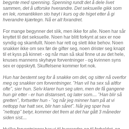
begynte med spenning. Spenning rundt det å dele livet
sammen, det å utforske hverandre. Det seksuelle gikk som
en lek, romantikken sto høyt i kurs og de higet etter å gi
hverandre kjærtegn. Nå er alt forandret.
For mange begynner det slik, men ikke for alle. Noen har sår
knyttet til det seksuelle. Noen har blitt forkynt at sex er noe
syndig og skamfullt. Noen har rett og slett ikke behov. Noen
snakker ikke om sex før de gifter seg, noen drister seg knapt
til et kyss på kinnet - og når man så skal finne ut av det hele,
knuses mannens skyhøye forventninger - og kvinnen syns
sex er oppskrytt. Skuffelsene kommer fort nok.
Hun har bestemt seg for å snakke om det, og sitter nå overfor
meg og snakker om forventninger. "Han vil ha sex så altfor
ofte", sier hun. Selv klarer hun seg uten, men de få gangene
hun gir etter - er hun distansert, og later som.... "Han blir så
gretten", fortsetter hun - "og når jeg minner ham på at vi
nettopp har hatt sex, blir han såret". Når jeg spør hva
"nettopp" betyr, kommer det frem at det har gått 3 måneder
siden sist....