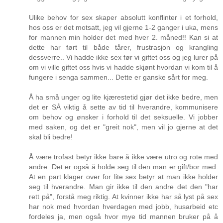
Ulike behov for sex skaper absolutt konflinter i et forhold,
hos oss er det motsatt, jeg vil gjerne 1-2 ganger i uka, mens
for mannen min holder det med hver 2. måned!! Kan si at
dette har ført til både tårer, frustrasjon og krangling
dessverre.. Vi hadde ikke sex før vi giftet oss og jeg lurer på
om vi ville giftet oss hvis vi hadde skjønt hvordan vi kom til å
fungere i senga sammen... Dette er ganske sårt for meg.
Å ha små unger og lite kjærestetid gjør det ikke bedre, men
det er SÅ viktig å sette av tid til hverandre, kommunisere
om behov og ønsker i forhold til det seksuelle. Vi jobber
med saken, og det er "greit nok", men vil jo gjerne at det
skal bli bedre!
Å være trofast betyr ikke bare å ikke være utro og rote med
andre. Det er også å holde seg til den man er gift/bor med.
At en part klager over for lite sex betyr at man ikke holder
seg til hverandre. Man gir ikke til den andre det den "har
rett på", forstå meg riktig. At kvinner ikke har så lyst på sex
har nok med hvordan hverdagen med jobb, husarbeid etc
fordeles ja, men også hvor mye tid mannen bruker på å