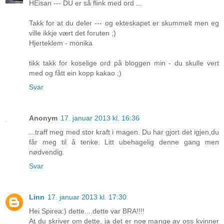
HEisan --- DU er så flink med ord ...
Takk for at du deler --- og ekteskapet er skummelt men eg
ville ikkje vært det foruten ;)
Hjerteklem - monika
tikk takk for koselige ord på bloggen min - du skulle vert
med og fått ein kopp kakao ;)
Svar
Anonym
17. januar 2013 kl. 16:36
...traff meg med stor kraft i magen. Du har gjort det igjen,du
får meg til å tenke. Litt ubehagelig denne gang men
nødvendig.
Svar
Linn
17. januar 2013 kl. 17:30
Hei Spirea:) dette....dette var BRA!!!!
At du skriver om dette, ja det er noe mange av oss kvinner