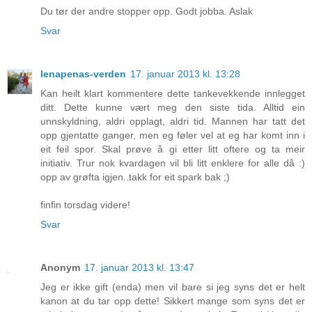
Du tør der andre stopper opp. Godt jobba. Aslak
Svar
lenapenas-verden
17. januar 2013 kl. 13:28
Kan heilt klart kommentere dette tankevekkende innlegget
ditt. Dette kunne vært meg den siste tida. Alltid ein
unnskyldning, aldri opplagt, aldri tid. Mannen har tatt det
opp gjentatte ganger, men eg føler vel at eg har komt inn i
eit feil spor. Skal prøve å gi etter litt oftere og ta meir
initiativ. Trur nok kvardagen vil bli litt enklere for alle då :)
opp av grøfta igjen..takk for eit spark bak ;)
finfin torsdag videre!
Svar
Anonym
17. januar 2013 kl. 13:47
Jeg er ikke gift (enda) men vil bare si jeg syns det er helt
kanon at du tar opp dette! Sikkert mange som syns det er