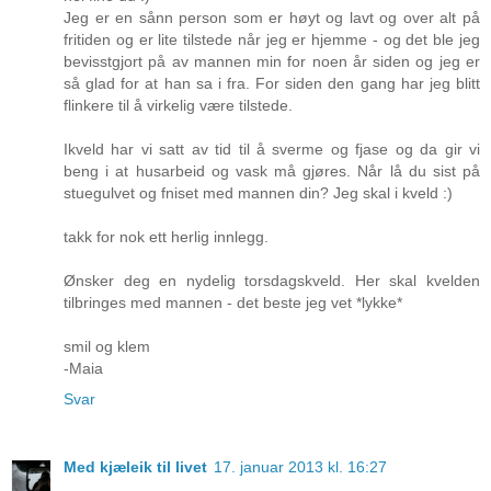
Jeg er en sånn person som er høyt og lavt og over alt på
fritiden og er lite tilstede når jeg er hjemme - og det ble jeg
bevisstgjort på av mannen min for noen år siden og jeg er
så glad for at han sa i fra. For siden den gang har jeg blitt
flinkere til å virkelig være tilstede.
Ikveld har vi satt av tid til å sverme og fjase og da gir vi
beng i at husarbeid og vask må gjøres. Når lå du sist på
stuegulvet og fniset med mannen din? Jeg skal i kveld :)
takk for nok ett herlig innlegg.
Ønsker deg en nydelig torsdagskveld. Her skal kvelden
tilbringes med mannen - det beste jeg vet *lykke*
smil og klem
-Maia
Svar
Med kjæleik til livet
17. januar 2013 kl. 16:27