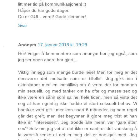
litt mer tid på kommunikasjonen! :)
Håper du har gode dager.
Du er GULL verdt! Gode klemmer!
Svar
Anonym
17. januar 2013 kl. 19:29
Hei! Velger å kommentere som anonym her jeg også, som
jeg ser noen andre har gjort...
Viktig innlegg som mange burde lese! Men for meg er det
dessverre det motsatte som er tilfellet. Jeg gikk inn i
ekteskapet med en innstilling om å være der for mannen
min sexuellt, og med tanker om ha ofte og masse sex og
ikke være en sånn som sa nei hele tiden, men så viste det
seg at han egentlig ikke hadde et stort seksuelt behov. Vi
har ikke vært gift i mer enn snart 6 måneder, og som regel
går det greit, men det begynner å gjøre meg trist at han
ikke er "interessert". Jeg trodde alle menn var "gale etter
sex"! Selv om jeg vet at det ikke er sant, er det vanskelig å
la være å tenke at det er meg det er noe galt med. Jeg