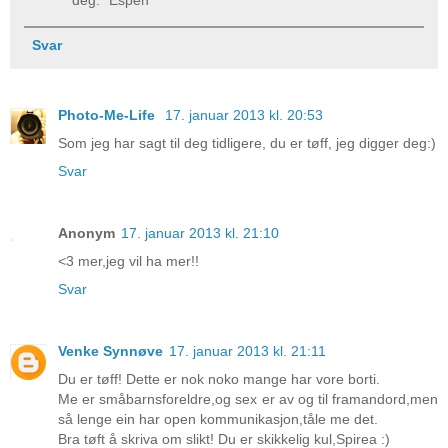
Svar
Photo-Me-Life
17. januar 2013 kl. 20:53
Som jeg har sagt til deg tidligere, du er tøff, jeg digger deg:)
Svar
Anonym
17. januar 2013 kl. 21:10
<3 mer,jeg vil ha mer!!
Svar
Venke Synnøve
17. januar 2013 kl. 21:11
Du er tøff! Dette er nok noko mange har vore borti.
Me er småbarnsforeldre,og sex er av og til framandord,men
så lenge ein har open kommunikasjon,tåle me det.
Bra tøft å skriva om slikt! Du er skikkelig kul,Spirea :)