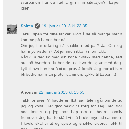
svare,men har du råd å gi i min situasjon? "Espen"
igjen
Spirea
19. januar 2013 kl. 23:35
Takk Espen for dine tanker. Flott å se så mange menn
komme på banen her nå.
Om jeg har erfaring i å snakke med par? Ja. Om jeg
har mye visdom? Vet jommen ikke ;) men takk.
Råd? Ta deg tid med din kone. Snakk med henne, sett
ord på hvordan du har det og hva det gjør med deg.
Lytt til hva hun har å si og prøv å forstå. Jeg tror alt kan
bli bedre når man prater sammen. Lykke til Espen. :)
Anonym
22. januar 2013 kl. 13:53
Takk for svar. Vi hadde en flott samtale i går om dette,
jeg og kona. Det gikk heldigvis rolig for seg. Jeg tror
noe løsnet og jeg har håp om et bedre samliv
fremover. Jeg har forstått vi må bruke mye tid sammen.
I kveld skal vi ut og spise og snakke videre. Takk til
deg. "Espen"