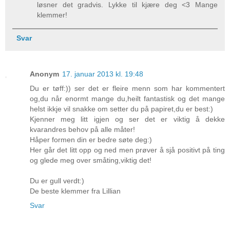
løsner det gradvis. Lykke til kjære deg <3 Mange
klemmer!
Svar
Anonym
17. januar 2013 kl. 19:48
Du er tøff:)) ser det er fleire menn som har kommentert
og,du når enormt mange du,heilt fantastisk og det mange
helst ikkje vil snakke om setter du på papiret,du er best:)
Kjenner meg litt igjen og ser det er viktig å dekke
kvarandres behov på alle måter!
Håper formen din er bedre søte deg:)
Her går det litt opp og ned men prøver å sjå positivt på ting
og glede meg over småting,viktig det!
Du er gull verdt:)
De beste klemmer fra Lillian
Svar