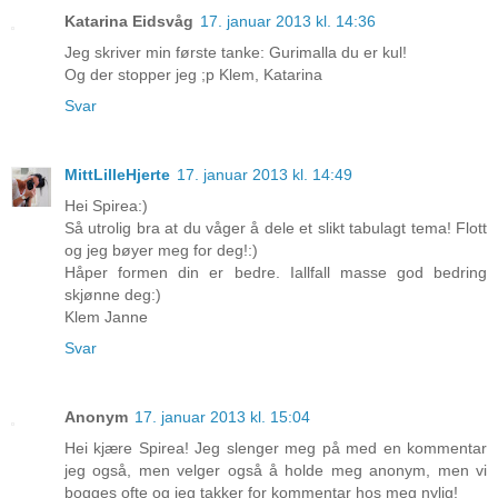
Katarina Eidsvåg
17. januar 2013 kl. 14:36
Jeg skriver min første tanke: Gurimalla du er kul!
Og der stopper jeg ;p Klem, Katarina
Svar
MittLilleHjerte
17. januar 2013 kl. 14:49
Hei Spirea:)
Så utrolig bra at du våger å dele et slikt tabulagt tema! Flott
og jeg bøyer meg for deg!:)
Håper formen din er bedre. Iallfall masse god bedring
skjønne deg:)
Klem Janne
Svar
Anonym
17. januar 2013 kl. 15:04
Hei kjære Spirea! Jeg slenger meg på med en kommentar
jeg også, men velger også å holde meg anonym, men vi
bogges ofte og jeg takker for kommentar hos meg nylig!