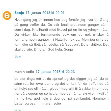
Sonja
17. januar 2013 kl. 22:01
Hver gang jeg er innom hos deg forstår jeg hvorfor. Gang
på gang treffer du. Du slår knallhardt noen ganger sånn
som i dag. Knallhardt med likavel på en fin og ydmyk måte.
Du virker ikke formanende selv om du nok ønsker å
formane noen ganger ;-) Naturlig nok da. Men jeg syns du
formidler så flott, så nydelig, så "spot on". Du er dritbra. Det
skal du vite. Dritbra!! God helg. Sonja
Svar
maren sofie
17. januar 2013 kl. 22:23
du sier tinga rett ut du spriea! og det digger jeg så! du er
sånn rett fra levra dame og det er kult for da treffer du på
en helyt spsiell måte!! gleder meg allti til å stikke innom deg
her på bloggen og se hvafor noe du nå har skrivi om. kult :-)
:-) me like. god helg til deg der på sør-landet. klemmer i
bøtter og psann!! maren sofie
Svar