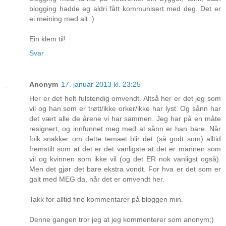
blogging hadde eg aldri fått kommunisert med deg. Det er
ei meining med alt :)
Ein klem til!
Svar
Anonym
17. januar 2013 kl. 23:25
Her er det helt fulstendig omvendt. Altså her er det jeg som
vil og han som er trøtt/ikke orker/ikke har lyst. Og sånn har
det vært alle de årene vi har sammen. Jeg har på en måte
resignert, og innfunnet meg med at sånn er han bare. Når
folk snakker om dette temaet blir det (så godt som) alltid
fremstilt som at det er det vanligste at det er mannen som
vil og kvinnen som ikke vil (og det ER nok vanligst også).
Men det gjør det bare ekstra vondt. For hva er det som er
galt med MEG da, når det er omvendt her.
Takk for alltid fine kommentarer på bloggen min.
Denne gangen tror jeg at jeg kommenterer som anonym;)