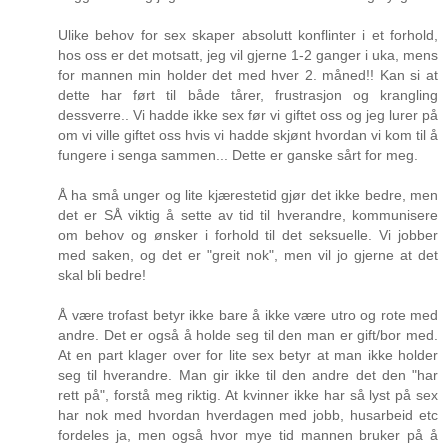
Ulike behov for sex skaper absolutt konflinter i et forhold,
hos oss er det motsatt, jeg vil gjerne 1-2 ganger i uka, mens
for mannen min holder det med hver 2. måned!! Kan si at
dette har ført til både tårer, frustrasjon og krangling
dessverre.. Vi hadde ikke sex før vi giftet oss og jeg lurer på
om vi ville giftet oss hvis vi hadde skjønt hvordan vi kom til å
fungere i senga sammen... Dette er ganske sårt for meg.
Å ha små unger og lite kjærestetid gjør det ikke bedre, men
det er SÅ viktig å sette av tid til hverandre, kommunisere
om behov og ønsker i forhold til det seksuelle. Vi jobber
med saken, og det er "greit nok", men vil jo gjerne at det
skal bli bedre!
Å være trofast betyr ikke bare å ikke være utro og rote med
andre. Det er også å holde seg til den man er gift/bor med.
At en part klager over for lite sex betyr at man ikke holder
seg til hverandre. Man gir ikke til den andre det den "har
rett på", forstå meg riktig. At kvinner ikke har så lyst på sex
har nok med hvordan hverdagen med jobb, husarbeid etc
fordeles ja, men også hvor mye tid mannen bruker på å