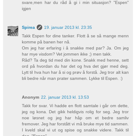
svare,men har du råd å gi i min situasjon? "Espen"
igjen
Spirea
19. januar 2013 kl. 23:35
Takk Espen for dine tanker. Flott å se så mange menn
komme på banen her nå.
Om jeg har erfaring i å snakke med par? Ja. Om jeg
har mye visdom? Vet jommen ikke ;) men takk.
Råd? Ta deg tid med din kone. Snakk med henne, sett
ord på hvordan du har det og hva det gjør med deg.
Lytt til hva hun har å si og prøv å forstå. Jeg tror alt kan
bli bedre når man prater sammen. Lykke til Espen. :)
Anonym
22. januar 2013 kl. 13:53
Takk for svar. Vi hadde en flott samtale i går om dette,
jeg og kona. Det gikk heldigvis rolig for seg. Jeg tror
noe løsnet og jeg har håp om et bedre samliv
fremover. Jeg har forstått vi må bruke mye tid sammen.
I kveld skal vi ut og spise og snakke videre. Takk til
deg. "Espen"