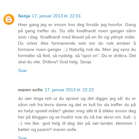
Sonja
17. januar 2013 kl. 22:01
Hver gang jeg er innom hos deg forstår jeg hvorfor. Gang
på gang treffer du. Du slår knallhardt noen ganger sånn
som i dag. Knallhardt med likavel på en fin og ydmyk måte.
Du virker ikke formanende selv om du nok ønsker å
formane noen ganger ;-) Naturlig nok da. Men jeg syns du
formidler så flott, så nydelig, så "spot on". Du er dritbra. Det
skal du vite. Dritbra!! God helg. Sonja
Svar
maren sofie
17. januar 2013 kl. 22:23
du sier tinga rett ut du spriea! og det digger jeg så! du er
sånn rett fra levra dame og det er kult for da treffer du på
en helyt spsiell måte!! gleder meg allti til å stikke innom deg
her på bloggen og se hvafor noe du nå har skrivi om. kult :-)
:-) me like. god helg til deg der på sør-landet. klemmer i
bøtter og psann!! maren sofie
Svar