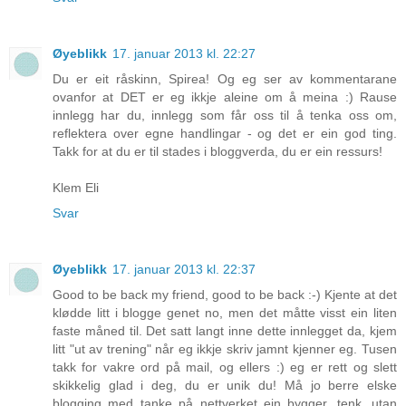
Øyeblikk
17. januar 2013 kl. 22:27
Du er eit råskinn, Spirea! Og eg ser av kommentarane
ovanfor at DET er eg ikkje aleine om å meina :) Rause
innlegg har du, innlegg som får oss til å tenka oss om,
reflektera over egne handlingar - og det er ein god ting.
Takk for at du er til stades i bloggverda, du er ein ressurs!
Klem Eli
Svar
Øyeblikk
17. januar 2013 kl. 22:37
Good to be back my friend, good to be back :-) Kjente at det
klødde litt i blogge genet no, men det måtte visst ein liten
faste måned til. Det satt langt inne dette innlegget da, kjem
litt "ut av trening" når eg ikkje skriv jamnt kjenner eg. Tusen
takk for vakre ord på mail, og ellers :) eg er rett og slett
skikkelig glad i deg, du er unik du! Må jo berre elske
blogging med tanke på nettverket ein bygger, tenk, utan