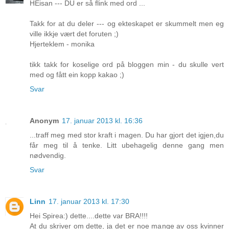
HEisan --- DU er så flink med ord ...
Takk for at du deler --- og ekteskapet er skummelt men eg
ville ikkje vært det foruten ;)
Hjerteklem - monika
tikk takk for koselige ord på bloggen min - du skulle vert
med og fått ein kopp kakao ;)
Svar
Anonym
17. januar 2013 kl. 16:36
...traff meg med stor kraft i magen. Du har gjort det igjen,du
får meg til å tenke. Litt ubehagelig denne gang men
nødvendig.
Svar
Linn
17. januar 2013 kl. 17:30
Hei Spirea:) dette....dette var BRA!!!!
At du skriver om dette, ja det er noe mange av oss kvinner