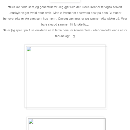
♥
Det kan virke som jeg generaliserer. Jeg gjør ikke det. Noen kvinner får også servert
unnskyldninger kveld etter kveld. Men vi kvinner er dessverre best på dem. Vi mener
behovet ikke er like stort som hos menn. Om det stemmer, er jeg jommen ikke sikker på. Vi er
bare skrudd sammen litt forskjellig...
Så er jeg spent på å se om dette er et tema dere tør kommentere - eller om dette enda er for
tabubelagt... ;)