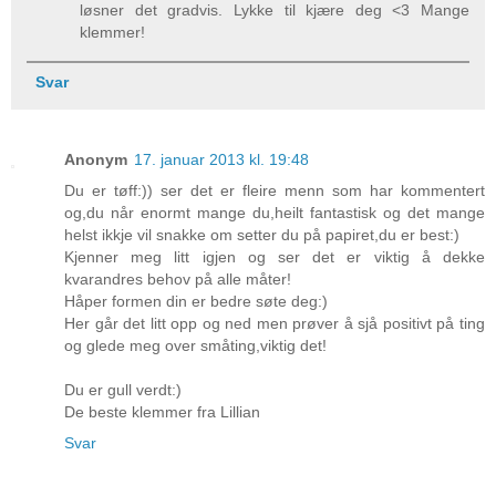
løsner det gradvis. Lykke til kjære deg <3 Mange
klemmer!
Svar
Anonym
17. januar 2013 kl. 19:48
Du er tøff:)) ser det er fleire menn som har kommentert
og,du når enormt mange du,heilt fantastisk og det mange
helst ikkje vil snakke om setter du på papiret,du er best:)
Kjenner meg litt igjen og ser det er viktig å dekke
kvarandres behov på alle måter!
Håper formen din er bedre søte deg:)
Her går det litt opp og ned men prøver å sjå positivt på ting
og glede meg over småting,viktig det!
Du er gull verdt:)
De beste klemmer fra Lillian
Svar