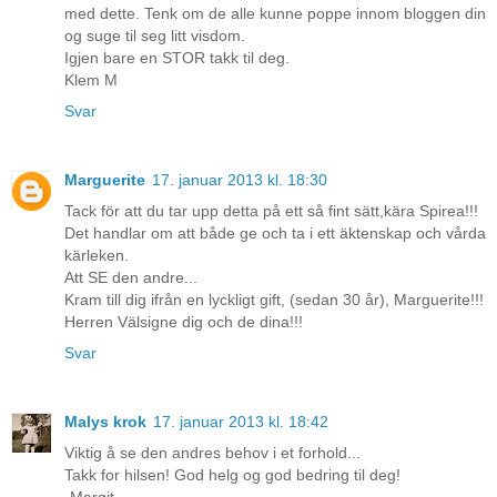
med dette. Tenk om de alle kunne poppe innom bloggen din
og suge til seg litt visdom.
Igjen bare en STOR takk til deg.
Klem M
Svar
Marguerite
17. januar 2013 kl. 18:30
Tack för att du tar upp detta på ett så fint sätt,kära Spirea!!!
Det handlar om att både ge och ta i ett äktenskap och vårda
kärleken.
Att SE den andre...
Kram till dig ifrån en lyckligt gift, (sedan 30 år), Marguerite!!!
Herren Välsigne dig och de dina!!!
Svar
Malys krok
17. januar 2013 kl. 18:42
Viktig å se den andres behov i et forhold...
Takk for hilsen! God helg og god bedring til deg!
-Margit-