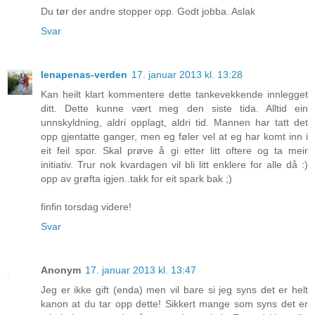
Du tør der andre stopper opp. Godt jobba. Aslak
Svar
lenapenas-verden
17. januar 2013 kl. 13:28
Kan heilt klart kommentere dette tankevekkende innlegget
ditt. Dette kunne vært meg den siste tida. Alltid ein
unnskyldning, aldri opplagt, aldri tid. Mannen har tatt det
opp gjentatte ganger, men eg føler vel at eg har komt inn i
eit feil spor. Skal prøve å gi etter litt oftere og ta meir
initiativ. Trur nok kvardagen vil bli litt enklere for alle då :)
opp av grøfta igjen..takk for eit spark bak ;)
finfin torsdag videre!
Svar
Anonym
17. januar 2013 kl. 13:47
Jeg er ikke gift (enda) men vil bare si jeg syns det er helt
kanon at du tar opp dette! Sikkert mange som syns det er