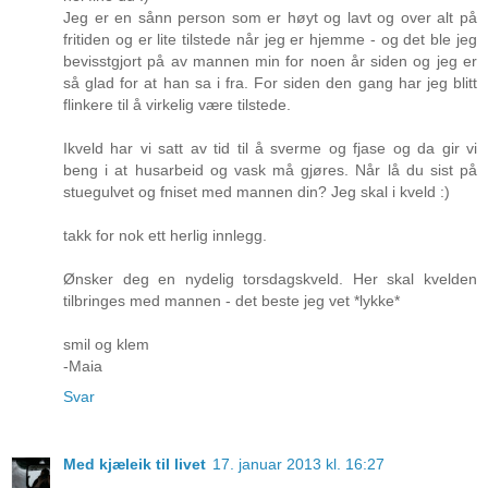
Jeg er en sånn person som er høyt og lavt og over alt på
fritiden og er lite tilstede når jeg er hjemme - og det ble jeg
bevisstgjort på av mannen min for noen år siden og jeg er
så glad for at han sa i fra. For siden den gang har jeg blitt
flinkere til å virkelig være tilstede.
Ikveld har vi satt av tid til å sverme og fjase og da gir vi
beng i at husarbeid og vask må gjøres. Når lå du sist på
stuegulvet og fniset med mannen din? Jeg skal i kveld :)
takk for nok ett herlig innlegg.
Ønsker deg en nydelig torsdagskveld. Her skal kvelden
tilbringes med mannen - det beste jeg vet *lykke*
smil og klem
-Maia
Svar
Med kjæleik til livet
17. januar 2013 kl. 16:27