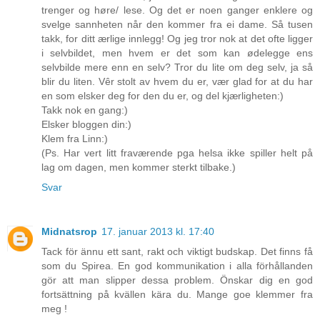
trenger og høre/ lese. Og det er noen ganger enklere og
svelge sannheten når den kommer fra ei dame. Så tusen
takk, for ditt ærlige innlegg! Og jeg tror nok at det ofte ligger
i selvbildet, men hvem er det som kan ødelegge ens
selvbilde mere enn en selv? Tror du lite om deg selv, ja så
blir du liten. Vêr stolt av hvem du er, vær glad for at du har
en som elsker deg for den du er, og del kjærligheten:)
Takk nok en gang:)
Elsker bloggen din:)
Klem fra Linn:)
(Ps. Har vert litt fraværende pga helsa ikke spiller helt på
lag om dagen, men kommer sterkt tilbake.)
Svar
Midnatsrop
17. januar 2013 kl. 17:40
Tack för ännu ett sant, rakt och viktigt budskap. Det finns få
som du Spirea. En god kommunikation i alla förhållanden
gör att man slipper dessa problem. Önskar dig en god
fortsättning på kvällen kära du. Mange goe klemmer fra
meg !