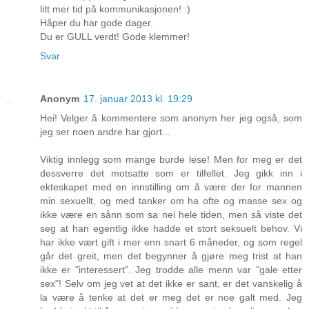
litt mer tid på kommunikasjonen! :)
Håper du har gode dager.
Du er GULL verdt! Gode klemmer!
Svar
Anonym
17. januar 2013 kl. 19:29
Hei! Velger å kommentere som anonym her jeg også, som
jeg ser noen andre har gjort...
Viktig innlegg som mange burde lese! Men for meg er det
dessverre det motsatte som er tilfellet. Jeg gikk inn i
ekteskapet med en innstilling om å være der for mannen
min sexuellt, og med tanker om ha ofte og masse sex og
ikke være en sånn som sa nei hele tiden, men så viste det
seg at han egentlig ikke hadde et stort seksuelt behov. Vi
har ikke vært gift i mer enn snart 6 måneder, og som regel
går det greit, men det begynner å gjøre meg trist at han
ikke er "interessert". Jeg trodde alle menn var "gale etter
sex"! Selv om jeg vet at det ikke er sant, er det vanskelig å
la være å tenke at det er meg det er noe galt med. Jeg