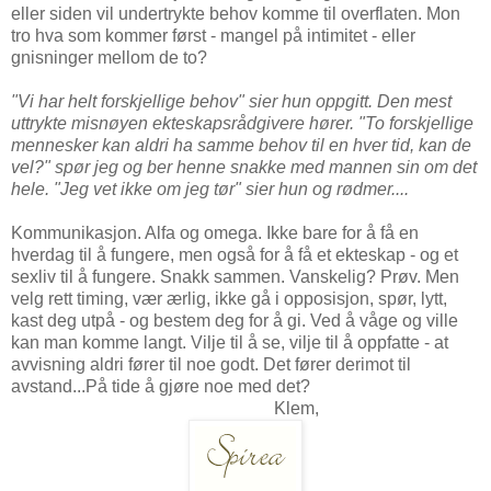
eller siden vil undertrykte behov komme til overflaten. Mon
tro hva som kommer først - mangel på intimitet - eller
gnisninger mellom de to?
"Vi har helt forskjellige behov" sier hun oppgitt. Den mest
uttrykte misnøyen ekteskapsrådgivere hører. "To forskjellige
mennesker kan aldri ha samme behov til en hver tid, kan de
vel?" spør jeg og ber henne snakke med mannen sin om det
hele. "Jeg vet ikke om jeg tør" sier hun og rødmer....
Kommunikasjon. Alfa og omega. Ikke bare for å få en
hverdag til å fungere, men også for å få et ekteskap - og et
sexliv til å fungere. Snakk sammen. Vanskelig? Prøv. Men
velg rett timing, vær ærlig, ikke gå i opposisjon, spør, lytt,
kast deg utpå - og bestem deg for å gi. Ved å våge og ville
kan man komme langt. Vilje til å se, vilje til å oppfatte - at
avvisning aldri fører til noe godt. Det fører derimot til
avstand...På tide å gjøre noe med det?
Klem,