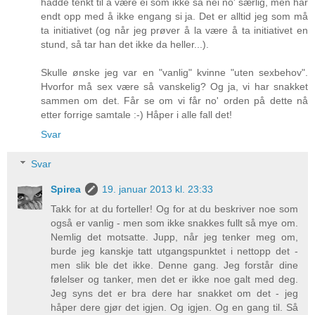
hadde tenkt til å være ei som ikke sa nei no' særlig, men har
endt opp med å ikke engang si ja. Det er alltid jeg som må
ta initiativet (og når jeg prøver å la være å ta initiativet en
stund, så tar han det ikke da heller...).
Skulle ønske jeg var en "vanlig" kvinne "uten sexbehov".
Hvorfor må sex være så vanskelig? Og ja, vi har snakket
sammen om det. Får se om vi får no' orden på dette nå
etter forrige samtale :-) Håper i alle fall det!
Svar
Svar
Spirea
19. januar 2013 kl. 23:33
Takk for at du forteller! Og for at du beskriver noe som
også er vanlig - men som ikke snakkes fullt så mye om.
Nemlig det motsatte. Jupp, når jeg tenker meg om,
burde jeg kanskje tatt utgangspunktet i nettopp det -
men slik ble det ikke. Denne gang. Jeg forstår dine
følelser og tanker, men det er ikke noe galt med deg.
Jeg syns det er bra dere har snakket om det - jeg
håper dere gjør det igjen. Og igjen. Og en gang til. Så