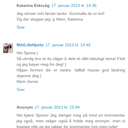
Katarina Eidsvåg
17. januar 2013 kl. 14:36
Jeg skriver min første tanke: Gurimalla du er kul!
Og der stopper jeg ;p Klem, Katarina
Svar
MittLilleHjerte
17. januar 2013 kl. 14:49
Hei Spirea:)
Så utrolig bra at du våger å dele et slikt tabulagt tema! Flott
og jeg bøyer meg for deg!:)
Håper formen din er bedre. Iallfall masse god bedring
skjønne deg:)
Klem Janne
Svar
Anonym
17. januar 2013 kl. 15:04
Hei kjære Spirea! Jeg slenger meg på med en kommentar
jeg også, men velger også å holde meg anonym, men vi
bogges ofte og jeg takker for kommentar hos meg nylig!