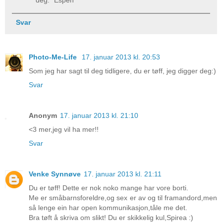
Svar
Photo-Me-Life
17. januar 2013 kl. 20:53
Som jeg har sagt til deg tidligere, du er tøff, jeg digger deg:)
Svar
Anonym
17. januar 2013 kl. 21:10
<3 mer,jeg vil ha mer!!
Svar
Venke Synnøve
17. januar 2013 kl. 21:11
Du er tøff! Dette er nok noko mange har vore borti.
Me er småbarnsforeldre,og sex er av og til framandord,men
så lenge ein har open kommunikasjon,tåle me det.
Bra tøft å skriva om slikt! Du er skikkelig kul,Spirea :)