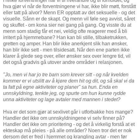
Hvilke forventninger har vi til hverandre og til forholdet, og
hva gjør vi når de forventningene vi har, ikke blir møtt, forstått
eller tatt på alvor? Menn ER opptatt av det seksuelle - og det
visuelle. Sånn er de skapt. Og menn vil føle seg avvist, såret
og skuffet - om kona sier nei gang på gang. Og visste du at
menn som stadig får et nei, veldig ofte reagerer med å bli
irritert på hjemmebane? Han kan bli stille, tilbaketrukken,
gretten og amper. Han blir ikke anerkjent slik han ønsker,
han blir ikke sett - men tilsidesatt. Når den ene parten ikke
klarer å glede seg over, eller ønsker sex over lengre tid, vil
det også gradvis gå utover andre områder i relasjonen.
"Jo, men vi har jo tre barn som krever sitt - og når kvelden
kommer er vi utslitt av å kjøre dem hit og dit, og så skal vi da
ta fatt på egne aktiviteter og planer" sa hun.
Enda en
unnskyldning, tenkte jeg, og spurte om hun kunne rydde
unna aktiviteter og lage avtaler med mannen i stedet?
Hva er det som gjør at sexlivet går i utforbakke hos mange?
Handler det ikke om unnskyldningene vi selv finner på?
Handler det ikke om prioritering - og det å virkelig forstå at et
ekteskap må pleies - på alle områder? Noen tror det er nok
dersom det er fred i hjemmet og krangling avtar - men før