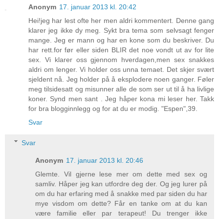
Anonym
17. januar 2013 kl. 20:42
Hei!jeg har lest ofte her men aldri kommentert. Denne gang
klarer jeg ikke dy meg. Sykt bra tema som selvsagt fenger
mange. Jeg er mann og har en kone som du beskriver. Du
har rett.for før eller siden BLIR det noe vondt ut av for lite
sex. Vi klarer oss gjennom hverdagen,men sex snakkes
aldri om lenger. Vi holder oss unna temaet. Det skjer svært
sjeldent nå. Jeg holder på å eksplodere noen ganger. Føler
meg tilsidesatt og misunner alle de som ser ut til å ha livlige
koner. Synd men sant . Jeg håper kona mi leser her. Takk
for bra blogginnlegg og for at du er modig. "Espen",39.
Svar
Svar
Anonym
17. januar 2013 kl. 20:46
Glemte. Vil gjerne lese mer om dette med sex og
samliv. Håper jeg kan utfordre deg der. Og jeg lurer på
om du har erfaring med å snakke med par siden du har
mye visdom om dette? Får en tanke om at du kan
være familie eller par terapeut! Du trenger ikke