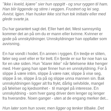
"Ikke i kveld, kjære" sier hun oppgitt - og snur ryggen til ham.
Han blir liggende og stirre i veggen. Frustrert og lei seg.
Avvist. Igjen. Han husker ikke sist hun tok initiativ eller med
glede svarte ja.
Du har garantert sagt det. Eller hørt det. Mest sannsynlig
kommer det an på om du er mann eller kvinne. Kvinner er
gode på unnskyldninger. Unnskyldninger han oppfatter som
avvisning.
En har vondt i hodet. En annen i ryggen. En tredje er sliten,
føler seg uvel eller er for trett. En fjerde er sur for noe han sa
for en uke siden. Hun "klarer ikke" når følelsene ikke henger
med. Hver gang han spør finner hun en unnskyldning. For å
slippe å være intim, slippe å være nær, slippe å vise seg,
slippe å se, slippe å ta på og slippe unna mannen sin. Bak
unnskyldningen ligger alt fra frykt, dårlig selvbilde, mangel
på følelser og kjedsomhet - til mangel på interesse. En
unnskyldning - som hver gang driver dem lenger og lenger
fra hverandre. Noen ganger - uten at de engang merker det...
Hun later som hun sover, men ligger og tenker tilbake. Det