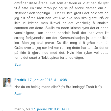
områder disse årene. Det som er faren er jo at han får lyst
til å sitte en time foran pc og se på andre damer, om du
skjønner den tegninga.... Det er ikke greit i det hele tatt og
jeg blir såret. Men han vet ikke hva han skal gjøre. Nå er
ikke vi kristne men likevel er det vanskelig å snakke
sammen om dette. Skulle tro noen kristne syns det er enda
vanskeligere, kan hende spesielt fordi det har vært litt
streng forkjynnelse om det. Kommunikasjon ja, det er ikke
lett. Men jeg skal prøve. Du fikk meg til å gråte her nå.
Gråte over at jeg ser hvilken retning dette har tatt. Ja det er
på tide å gjøre noe med det. Hvis ikke ryker vel dette
forholdet snart :( Takk spirea for at du våger.
Svar
Fredrik
17. januar 2013 kl. 14:08
Har du en heldig mann eller? ;^) Bra innlegg! Fredrik :^)
Svar
mann, 53
17. januar 2013 kl. 14:30