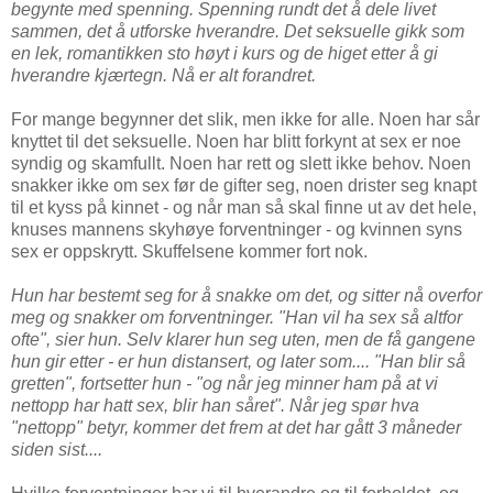
begynte med spenning. Spenning rundt det å dele livet
sammen, det å utforske hverandre. Det seksuelle gikk som
en lek, romantikken sto høyt i kurs og de higet etter å gi
hverandre kjærtegn. Nå er alt forandret.
For mange begynner det slik, men ikke for alle. Noen har sår
knyttet til det seksuelle. Noen har blitt forkynt at sex er noe
syndig og skamfullt. Noen har rett og slett ikke behov. Noen
snakker ikke om sex før de gifter seg, noen drister seg knapt
til et kyss på kinnet - og når man så skal finne ut av det hele,
knuses mannens skyhøye forventninger - og kvinnen syns
sex er oppskrytt. Skuffelsene kommer fort nok.
Hun har bestemt seg for å snakke om det, og sitter nå overfor
meg og snakker om forventninger. "Han vil ha sex så altfor
ofte", sier hun. Selv klarer hun seg uten, men de få gangene
hun gir etter - er hun distansert, og later som.... "Han blir så
gretten", fortsetter hun - "og når jeg minner ham på at vi
nettopp har hatt sex, blir han såret". Når jeg spør hva
"nettopp" betyr, kommer det frem at det har gått 3 måneder
siden sist....