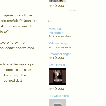
for 7 år siden
Vis alle
ningene vi selv finner
på alle områder? Noen tror
TRO
trykte behov komme til
med Gud i
de to?
hverdagen
for én måned siden
givere hører. "To
Kristenbloggen
for én måned siden
og ber henne snakke med
Ett ord for dagen
for 2 år siden
 få et ekteskap - og et
Livet i Ordet
gå i opposisjon, spør,
l å se, vilje til å
øre noe med det?
for 7 år siden
Fra Guds hjerte