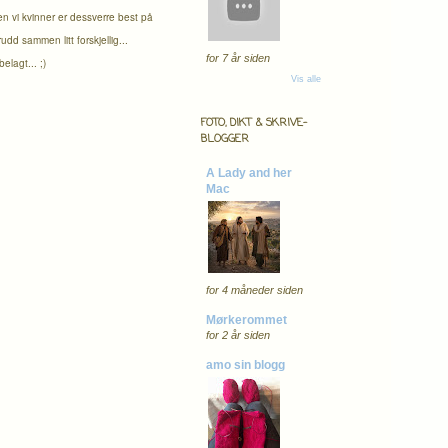
en vi kvinner er dessverre best på
d sammen litt forskjellig...
for 7 år siden
lagt... ;)
Vis alle
FOTO, DIKT & SKRIVE-
BLOGGER
A Lady and her
Mac
for 4 måneder siden
Mørkerommet
for 2 år siden
amo sin blogg