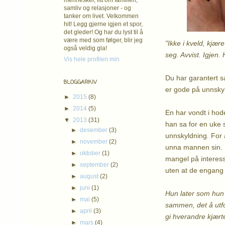
mennesker, litt om familien,
samliv og relasjoner - og
tanker om livet. Velkommen
hit! Legg gjerne igjen et spor,
det gleder! Og har du lyst til å
være med som følger, blir jeg
"Ikke i kveld, kjær
også veldig gla!
seg. Avvist. Igjen. 
Vis hele profilen min
Du har garantert s
BLOGGARKIV
er gode på unnskyl
►
2015
(8)
►
2014
(5)
En har vondt i hodet
▼
2013
(31)
han sa for en uke 
►
desember
(3)
unnskyldning. For å
►
november
(2)
unna mannen sin. Ba
►
oktober
(1)
mangel på interess
►
september
(2)
uten at de engang 
►
august
(2)
►
juni
(1)
Hun later som hun 
►
mai
(5)
sammen, det å utfo
►
april
(3)
gi hverandre kjærte
►
mars
(4)