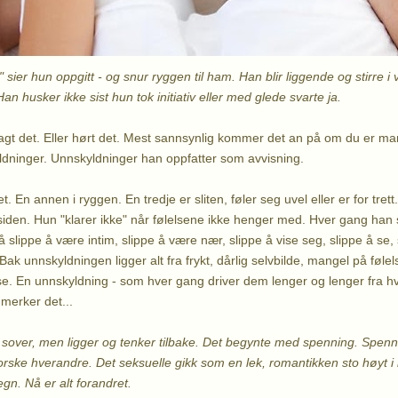
e" sier hun oppgitt - og snur ryggen til ham. Han blir liggende og stirre i 
Han husker ikke sist hun tok initiativ eller med glede svarte ja.
agt det. Eller hørt det. Mest sannsynlig kommer det an på om du er man
dninger. Unnskyldninger han oppfatter som avvisning.
. En annen i ryggen. En tredje er sliten, føler seg uvel eller er for trett
siden. Hun "klarer ikke" når følelsene ikke henger med. Hver gang han 
 slippe å være intim, slippe å være nær, slippe å vise seg, slippe å se, 
k unnskyldningen ligger alt fra frykt, dårlig selvbilde, mangel på følel
e. En unnskyldning - som hver gang driver dem lenger og lenger fra 
merker det...
sover, men ligger og tenker tilbake. Det begynte med spenning. Spennin
rske hverandre. Det seksuelle gikk som en lek, romantikken sto høyt i k
gn. Nå er alt forandret.