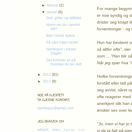
►
februar
(2)
For mange begynner 
▼
januar
(6)
er noe syndig og s
Gull, glitter og ståltråd
drister seg knapt 
Hvem ser du i speilet
forventninger - og
ditt?
Ikke i kveld, kjære....
Hun har bestemt se
På våre høye hester
så altfor ofte", si
Hjertespor i avisen
Dagen
som.... "Han blir s
Det kommer an på
Når jeg spør hva "
hvordan du ser det!
►
2012
(81)
Hvilke forventninger
►
2011
(9)
forstått eller tatt
seg avvist, såret o
NOE PÅ HJERTET?
ofte reagerer med å
TA GJERNE KONTAKT:
anerkjent slik han 
hjertespor@gmail.com
ønsker sex over le
JEG SKRIVER OM
"Jo, men vi har jo 
advent
afrika
vi da ta fatt på eg
Agenda 3:16