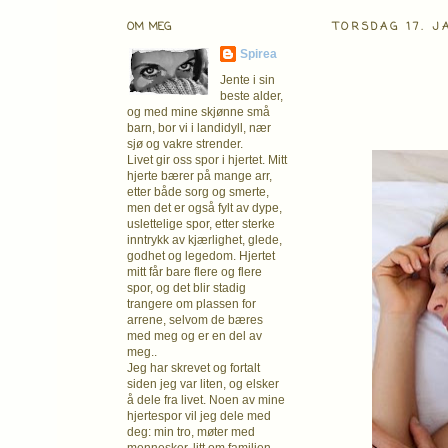
OM MEG
TORSDAG 17. J
Spirea
Jente i sin
beste alder,
og med mine skjønne små
barn, bor vi i landidyll, nær
sjø og vakre strender.
Livet gir oss spor i hjertet. Mitt
hjerte bærer på mange arr,
etter både sorg og smerte,
men det er også fylt av dype,
uslettelige spor, etter sterke
inntrykk av kjærlighet, glede,
godhet og legedom. Hjertet
mitt får bare flere og flere
spor, og det blir stadig
trangere om plassen for
arrene, selvom de bæres
med meg og er en del av
meg..
Jeg har skrevet og fortalt
siden jeg var liten, og elsker
å dele fra livet. Noen av mine
hjertespor vil jeg dele med
deg: min tro, møter med