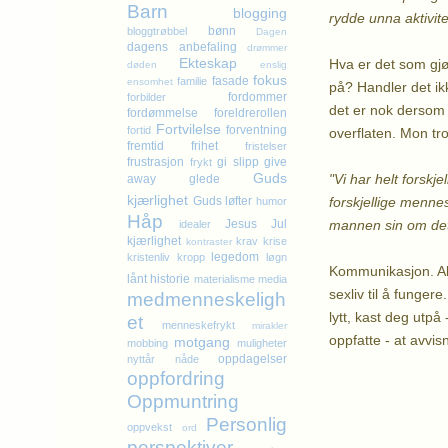
Barn
blogging
rydde unna aktivit
bønn
bloggtrøbbel
Dagen
dagens anbefaling
drømmer
Ekteskap
Hva er det som gjø
døden
enslig
fokus
fasade
familie
ensomhet
på? Handler det ikk
fordommer
forbilder
det er nok dersom 
fordømmelse
foreldrerollen
Fortvilelse
forventning
fortid
overflaten. Mon tr
fremtid
frihet
fristelser
frustrasjon
gi slipp
give
frykt
Guds
"Vi har helt forsk
away
glede
kjærlighet
forskjellige menne
Guds løfter
humor
Håp
mannen sin om det 
Jesus
Jul
idealer
kjærlighet
krav
krise
kontraster
legedom
kristenliv
kropp
løgn
Kommunikasjon. Alf
lånt historie
materialisme
media
sexliv til å funger
medmenneskeligh
lytt, kast deg utpå 
et
menneskefrykt
mirakler
oppfatte - at avvis
motgang
mobbing
muligheter
oppdagelser
nyttår
nåde
Kl
oppfordring
Oppmuntring
Personlig
oppvekst
ord
perspektiver