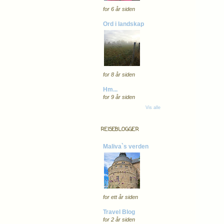
for 6 år siden
Ord i landskap
for 8 år siden
Hm...
for 9 år siden
Vis alle
REISEBLOGGER
Maliva`s verden
for ett år siden
Travel Blog
for 2 år siden