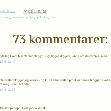
2:43:00 p.m.
rventning
,
frustrasjon
,
gi slipp
,
oppfordring
,
sex
73 kommentarer:
!! Jeg liker!! Mer "tabuinnlegg" :-) :-) Digger, digger! Sanne ord du kommer med. En 
13 kl. 12:49
 få kristenblogger jeg leser av og til. Til å ha kristen profil, er denne bloggen skikkel
a meg. Stian, Arendal.
13 kl. 12:56
dre stopper opp. Godt jobba. Aslak