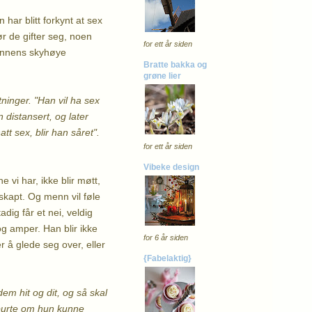
 har blitt forkynt at sex
r de gifter seg, noen
for ett år siden
 mannens skyhøye
Bratte bakka og
grøne lier
ninger. "Han vil ha sex
 distansert, og later
tt sex, blir han såret".
for ett år siden
Vibeke design
e vi har, ikke blir møtt,
 skapt. Og menn vil føle
dig får et nei, veldig
og amper. Han blir ikke
for 6 år siden
er å glede seg over, eller
{Fabelaktig}
dem hit og dit, og så skal
spurte om hun kunne