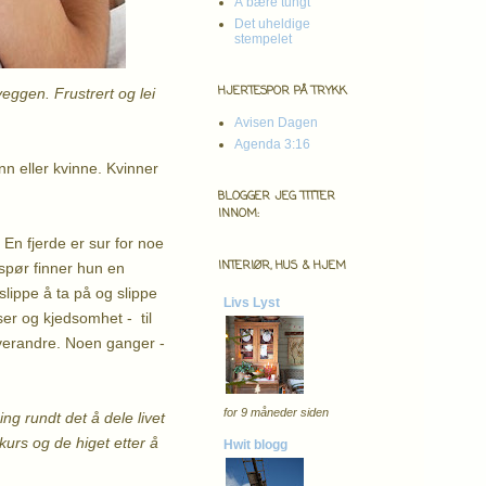
Å bære tungt
Det uheldige
stempelet
HJERTESPOR PÅ TRYKK
veggen. Frustrert og lei
Avisen Dagen
Agenda 3:16
n eller kvinne. Kvinner
BLOGGER JEG TITTER
INNOM:
. En fjerde er sur for noe
INTERIØR, HUS & HJEM
spør finner hun en
slippe å ta på og slippe
Livs Lyst
ser og kjedsomhet - til
hverandre. Noen ganger -
for 9 måneder siden
g rundt det å dele livet
urs og de higet etter å
Hwit blogg