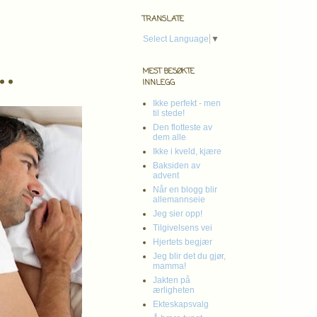
TRANSLATE
Select Language
▼
..
MEST BESØKTE
INNLEGG
Ikke perfekt - men
til stede!
Den flotteste av
dem alle
Ikke i kveld, kjære
Baksiden av
advent
Når en blogg blir
allemannseie
Jeg sier opp!
Tilgivelsens vei
Hjertets begjær
Jeg blir det du gjør,
mamma!
Jakten på
ærligheten
Ekteskapsvalg