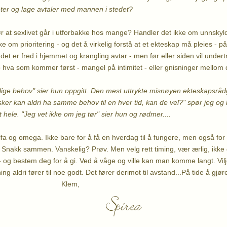
eter og lage avtaler med mannen i stedet?
r at sexlivet går i utforbakke hos mange? Handler det ikke om unnskyld
e om prioritering - og det å virkelig forstå at et ekteskap må pleies - 
det er fred i hjemmet og krangling avtar - men før eller siden vil under
o hva som kommer først - mangel på intimitet - eller gnisninger mellom 
jellige behov" sier hun oppgitt. Den mest uttrykte misnøyen ekteskapsråd
sker kan aldri ha samme behov til en hver tid, kan de vel?" spør jeg 
hele. "Jeg vet ikke om jeg tør" sier hun og rødmer....
a og omega. Ikke bare for å få en hverdag til å fungere, men også for å
e. Snakk sammen. Vanskelig? Prøv. Men velg rett timing, vær ærlig, ikke 
- og bestem deg for å gi. Ved å våge og ville kan man komme langt. Vilje ti
ning aldri fører til noe godt. Det fører derimot til avstand...På tide å gj
em,