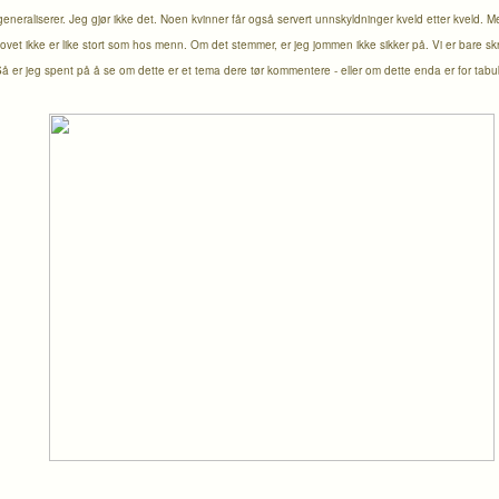
eneraliserer. Jeg gjør ikke det. Noen kvinner får også servert unnskyldninger kveld etter kveld. M
et ikke er like stort som hos menn. Om det stemmer, er jeg jommen ikke sikker på. Vi er bare skrud
å er jeg spent på å se om dette er et tema dere tør kommentere - eller om dette enda er for tabube