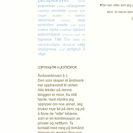
privat
♥
Det kan virke som jeg g
prøvelser
relasjoner
påske
selvbilde
sannhet
sex
selvtillit
dem. Vi mener behov
singel
skatter i mørket
S
Skilsmisse
slipp
sladder
kontrollen
smerte
sorg
smil
styrke
sykdom
stolthet
svakhet
takknemlighet
tankens kraft
tid
Tillit
Tro
tilgivelse
trøst
tvil
valg
utilstrekkelighet
utroskap
Velsignelse
ærlighet
å
vold
våge
COPYRIGHT© HJERTESPOR
Åndsverkloven § 1:
Den som skaper et åndsverk
har opphavsrett
til verket.
Alle tekster på denne
bloggen er mine, fra mitt
hjerte, med mindre jeg
opplyser om noe annet. Jeg
bruker mye tid på dem, og på
å finne de "rette" bildene,
som er en kombinasjon av
private og nettfunn. Ta
kontakt med meg på forhånd
dersom du ønsker låne noe