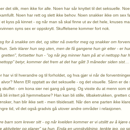
det slik, men ikke for alle. Noen har sår knyttet til det seksuelle. Noen
kamfullt. Noen har rett og slett ikke behov. Noen snakker ikke om sex fø
til et kyss på kinnet - og når man så skal finne ut av det hele, knuses
 kvinnen syns sex er oppskrytt. Skuffelsene kommer fort nok.
g for å snakke om det, og sitter nå overfor meg og snakker om forvent
er hun. Selv klarer hun seg uten, men de få gangene hun gir etter - er hun
å gretten", fortsetter hun - "og når jeg minner ham på at vi nettopp har ha
nettopp" betyr, kommer det frem at det har gått 3 måneder siden sist....
 har vi til hverandre og til forholdet, og hva gjør vi når de forventningen
 på alvor? Menn ER opptatt av det seksuelle - og det visuelle. Sånn er de
g skuffet - om kona sier nei gang på gang. Og visste du at menn som sta
 bli irritert på hjemmebane? Han kan bli stille, tilbaketrukken, gretten 
ønsker, han blir ikke sett - men tilsidesatt. Når den ene parten ikke klar
ngre tid, vil det også gradvis gå utover andre områder i relasjonen.
tre barn som krever sitt - og når kvelden kommer er vi utslitt av å kjøre 
ne aktiviteter og planer" sa hun.
Enda en unnskyldning, tenkte jeg, og 