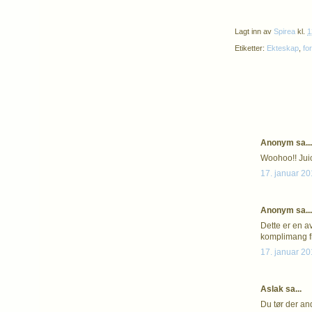
Lagt inn av
Spirea
kl.
1
Etiketter:
Ekteskap
,
fo
Anonym sa...
Woohoo!! Juicy
17. januar 20
Anonym sa...
Dette er en av
komplimang fr
17. januar 20
Aslak sa...
Du tør der an