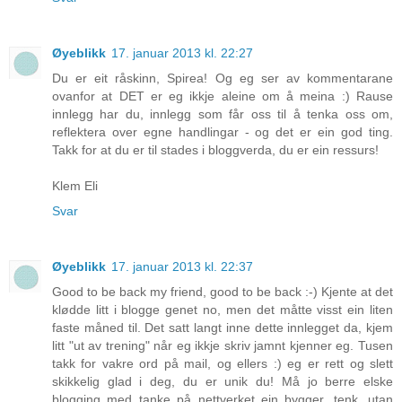
Øyeblikk
17. januar 2013 kl. 22:27
Du er eit råskinn, Spirea! Og eg ser av kommentarane
ovanfor at DET er eg ikkje aleine om å meina :) Rause
innlegg har du, innlegg som får oss til å tenka oss om,
reflektera over egne handlingar - og det er ein god ting.
Takk for at du er til stades i bloggverda, du er ein ressurs!
Klem Eli
Svar
Øyeblikk
17. januar 2013 kl. 22:37
Good to be back my friend, good to be back :-) Kjente at det
klødde litt i blogge genet no, men det måtte visst ein liten
faste måned til. Det satt langt inne dette innlegget da, kjem
litt "ut av trening" når eg ikkje skriv jamnt kjenner eg. Tusen
takk for vakre ord på mail, og ellers :) eg er rett og slett
skikkelig glad i deg, du er unik du! Må jo berre elske
blogging med tanke på nettverket ein bygger, tenk, utan