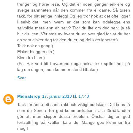
trenger og høre/ lese. Og det er noen ganger enklere og
svelge sannheten når den kommer fra ei dame. Så tusen
takk, for ditt ærlige innlegg! Og jeg tror nok at det ofte ligger
i selvbildet, men hvem er det som kan ødelegge ens
selvbilde mere enn en selv? Tror du lite om deg selv, ja så
blir du liten. Vêr stolt av hvem du er, vær glad for at du har
en som elsker deg for den du er, og del kjærligheten:)
Takk nok en gang:)
Elsker bloggen din:)
Klem fra Linn:)
(Ps. Har vert litt fraværende pga helsa ikke spiller helt på
lag om dagen, men kommer sterkt tilbake.)
Svar
Midnatsrop
17. januar 2013 kl. 17:40
Tack för ännu ett sant, rakt och viktigt budskap. Det finns få
som du Spirea. En god kommunikation i alla förhållanden
gör att man slipper dessa problem. Önskar dig en god
fortsättning på kvällen kära du. Mange goe klemmer fra
meg !