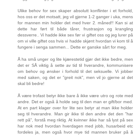
Ulike behov for sex skaper absolutt konflinter i et forhold,
hos oss er det motsatt, jeg vil gjerne 1-2 ganger i uka, mens
for mannen min holder det med hver 2. måned!! Kan si at
dette har ført til både tårer, frustrasjon og krangling
dessverre.. Vi hadde ikke sex før vi giftet oss og jeg lurer på
om vi ville giftet oss hvis vi hadde skjønt hvordan vi kom til å
fungere i senga sammen... Dette er ganske sårt for meg.
Å ha små unger og lite kjærestetid gjør det ikke bedre, men
det er SÅ viktig å sette av tid til hverandre, kommunisere
om behov og ønsker i forhold til det seksuelle. Vi jobber
med saken, og det er "greit nok", men vil jo gjerne at det
skal bli bedre!
Å være trofast betyr ikke bare å ikke være utro og rote med
andre. Det er også å holde seg til den man er gift/bor med.
At en part klager over for lite sex betyr at man ikke holder
seg til hverandre. Man gir ikke til den andre det den "har
rett på", forstå meg riktig. At kvinner ikke har så lyst på sex
har nok med hvordan hverdagen med jobb, husarbeid etc
fordeles ja, men også hvor mye tid mannen bruker på å