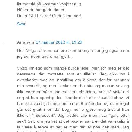
litt mer tid på kommunikasjonen! :)
Håper du har gode dager.
Du er GULL verdt! Gode klemmer!
Svar
Anonym
17. januar 2013 kl. 19:29
Hei! Velger å kommentere som anonym her jeg også, som
jeg ser noen andre har gjort...
Viktig innlegg som mange burde lese! Men for meg er det
dessverre det motsatte som er tilfellet. Jeg gikk inn i
ekteskapet med en innstilling om å være der for mannen
min sexuellt, og med tanker om ha ofte og masse sex og
ikke være en sånn som sa nei hele tiden, men så viste det
seg at han egentlig ikke hadde et stort seksuelt behov. Vi
har ikke vært gift i mer enn snart 6 måneder, og som regel
går det greit, men det begynner å gjøre meg trist at han
ikke er "interessert". Jeg trodde alle menn var "gale etter
sex"! Selv om jeg vet at det ikke er sant, er det vanskelig å
la være å tenke at det er meg det er noe galt med. Jeg