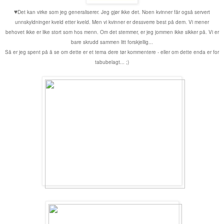
♥
Det kan virke som jeg generaliserer. Jeg gjør ikke det. Noen kvinner får også servert
unnskyldninger kveld etter kveld. Men vi kvinner er dessverre best på dem. Vi mener
behovet ikke er like stort som hos menn. Om det stemmer, er jeg jommen ikke sikker på. Vi er
bare skrudd sammen litt forskjellig...
Så er jeg spent på å se om dette er et tema dere tør kommentere - eller om dette enda er for
tabubelagt... ;)