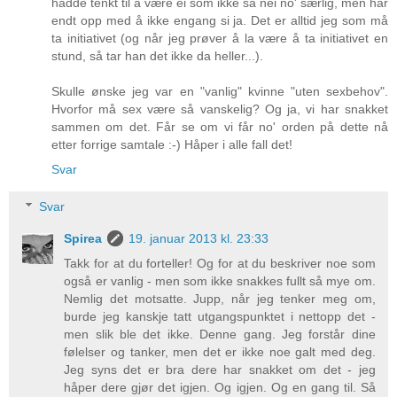
hadde tenkt til å være ei som ikke sa nei no' særlig, men har
endt opp med å ikke engang si ja. Det er alltid jeg som må
ta initiativet (og når jeg prøver å la være å ta initiativet en
stund, så tar han det ikke da heller...).
Skulle ønske jeg var en "vanlig" kvinne "uten sexbehov".
Hvorfor må sex være så vanskelig? Og ja, vi har snakket
sammen om det. Får se om vi får no' orden på dette nå
etter forrige samtale :-) Håper i alle fall det!
Svar
Svar
Spirea
19. januar 2013 kl. 23:33
Takk for at du forteller! Og for at du beskriver noe som
også er vanlig - men som ikke snakkes fullt så mye om.
Nemlig det motsatte. Jupp, når jeg tenker meg om,
burde jeg kanskje tatt utgangspunktet i nettopp det -
men slik ble det ikke. Denne gang. Jeg forstår dine
følelser og tanker, men det er ikke noe galt med deg.
Jeg syns det er bra dere har snakket om det - jeg
håper dere gjør det igjen. Og igjen. Og en gang til. Så