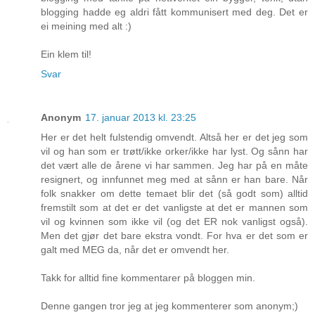
blogging hadde eg aldri fått kommunisert med deg. Det er
ei meining med alt :)
Ein klem til!
Svar
Anonym
17. januar 2013 kl. 23:25
Her er det helt fulstendig omvendt. Altså her er det jeg som
vil og han som er trøtt/ikke orker/ikke har lyst. Og sånn har
det vært alle de årene vi har sammen. Jeg har på en måte
resignert, og innfunnet meg med at sånn er han bare. Når
folk snakker om dette temaet blir det (så godt som) alltid
fremstilt som at det er det vanligste at det er mannen som
vil og kvinnen som ikke vil (og det ER nok vanligst også).
Men det gjør det bare ekstra vondt. For hva er det som er
galt med MEG da, når det er omvendt her.
Takk for alltid fine kommentarer på bloggen min.
Denne gangen tror jeg at jeg kommenterer som anonym;)