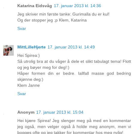
Katarina Eidsvåg
17. januar 2013 kl. 14:36
Jeg skriver min første tanke: Gurimalla du er kul!
Og der stopper jeg ;p Klem, Katarina
Svar
MittLilleHjerte
17. januar 2013 kl. 14:49
Hei Spirea:)
Så utrolig bra at du våger å dele et slikt tabulagt tema! Flott
og jeg bøyer meg for deg!:)
Håper formen din er bedre. Iallfall masse god bedring
skjønne deg:)
Klem Janne
Svar
Anonym
17. januar 2013 kl. 15:04
Hei kjære Spirea! Jeg slenger meg på med en kommentar
jeg også, men velger også å holde meg anonym, men vi
bogges ofte og jeg takker for kommentar hos meg nylig!