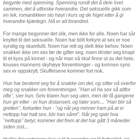
begynte med spenning. Spenning rundt det å dele livet
sammen, det å utforske hverandre. Det seksuelle gikk som
en lek, romantikken sto høyt i kurs og de higet etter å gi
hverandre kjærtegn. Nå er alt forandret.
For mange begynner det slik, men ikke for alle. Noen har sår
knyttet til det seksuelle. Noen har blitt forkynt at sex er noe
syndig og skamfullt. Noen har rett og slett ikke behov. Noen
snakker ikke om sex før de gifter seg, noen drister seg knapt
til et kyss på kinnet - og når man så skal finne ut av det hele,
knuses mannens skyhøye forventninger - og kvinnen syns
sex er oppskrytt. Skuffelsene kommer fort nok.
Hun har bestemt seg for å snakke om det, og sitter nå overfor
meg og snakker om forventninger. "Han vil ha sex så altfor
ofte", sier hun. Selv klarer hun seg uten, men de få gangene
hun gir etter - er hun distansert, og later som.... "Han blir så
gretten", fortsetter hun - "og når jeg minner ham på at vi
nettopp har hatt sex, blir han såret". Når jeg spør hva
"nettopp" betyr, kommer det frem at det har gått 3 måneder
siden sist....