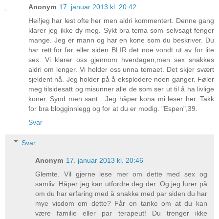
Anonym
17. januar 2013 kl. 20:42
Hei!jeg har lest ofte her men aldri kommentert. Denne gang
klarer jeg ikke dy meg. Sykt bra tema som selvsagt fenger
mange. Jeg er mann og har en kone som du beskriver. Du
har rett.for før eller siden BLIR det noe vondt ut av for lite
sex. Vi klarer oss gjennom hverdagen,men sex snakkes
aldri om lenger. Vi holder oss unna temaet. Det skjer svært
sjeldent nå. Jeg holder på å eksplodere noen ganger. Føler
meg tilsidesatt og misunner alle de som ser ut til å ha livlige
koner. Synd men sant . Jeg håper kona mi leser her. Takk
for bra blogginnlegg og for at du er modig. "Espen",39.
Svar
Svar
Anonym
17. januar 2013 kl. 20:46
Glemte. Vil gjerne lese mer om dette med sex og
samliv. Håper jeg kan utfordre deg der. Og jeg lurer på
om du har erfaring med å snakke med par siden du har
mye visdom om dette? Får en tanke om at du kan
være familie eller par terapeut! Du trenger ikke