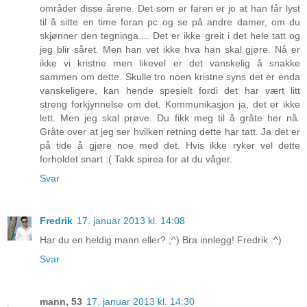
områder disse årene. Det som er faren er jo at han får lyst
til å sitte en time foran pc og se på andre damer, om du
skjønner den tegninga.... Det er ikke greit i det hele tatt og
jeg blir såret. Men han vet ikke hva han skal gjøre. Nå er
ikke vi kristne men likevel er det vanskelig å snakke
sammen om dette. Skulle tro noen kristne syns det er enda
vanskeligere, kan hende spesielt fordi det har vært litt
streng forkjynnelse om det. Kommunikasjon ja, det er ikke
lett. Men jeg skal prøve. Du fikk meg til å gråte her nå.
Gråte over at jeg ser hvilken retning dette har tatt. Ja det er
på tide å gjøre noe med det. Hvis ikke ryker vel dette
forholdet snart :( Takk spirea for at du våger.
Svar
Fredrik
17. januar 2013 kl. 14:08
Har du en heldig mann eller? ;^) Bra innlegg! Fredrik :^)
Svar
mann, 53
17. januar 2013 kl. 14:30