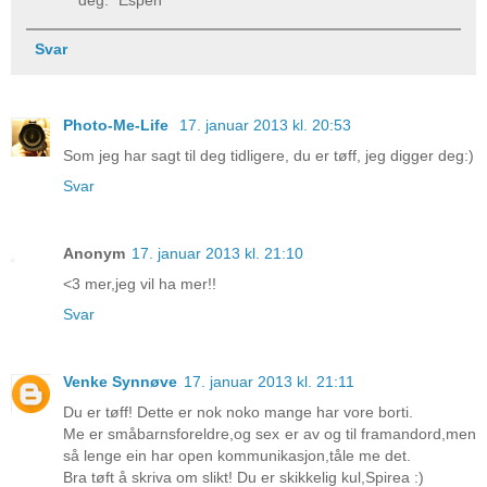
Svar
Photo-Me-Life
17. januar 2013 kl. 20:53
Som jeg har sagt til deg tidligere, du er tøff, jeg digger deg:)
Svar
Anonym
17. januar 2013 kl. 21:10
<3 mer,jeg vil ha mer!!
Svar
Venke Synnøve
17. januar 2013 kl. 21:11
Du er tøff! Dette er nok noko mange har vore borti.
Me er småbarnsforeldre,og sex er av og til framandord,men
så lenge ein har open kommunikasjon,tåle me det.
Bra tøft å skriva om slikt! Du er skikkelig kul,Spirea :)