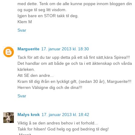
med dette. Tenk om de alle kunne poppe innom bloggen din
og suge til seg litt visdom.
Igjen bare en STOR takk til deg.
Klem M
Svar
Marguerite
17. januar 2013 kl. 18:30
Tack för att du tar upp detta på ett så fint sätt,kära Spirea!!!
Det handlar om att både ge och ta i ett äktenskap och vårda
kärleken.
Att SE den andre...
Kram till dig ifrån en lyckligt gift, (sedan 30 år), Marguerite!!!
Herren Välsigne dig och de dina!!!
Svar
Malys krok
17. januar 2013 kl. 18:42
Viktig å se den andres behov i et forhold...
Takk for hilsen! God helg og god bedring til deg!
-Margit-