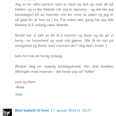
Jeg er en sånn person som er høyt og lavt og over alt på
fritiden og er lite tilstede når jeg er hjemme - og det ble jeg
bevisstgjort på av mannen min for noen år siden og jeg er
så glad for at han sa i fra. For siden den gang har jeg blitt
flinkere til å virkelig være tilstede.
Ikveld har vi satt av tid til å sverme og fjase og da gir vi
beng i at husarbeid og vask må gjøres. Når lå du sist på
stuegulvet og fniset med mannen din? Jeg skal i kveld :)
takk for nok ett herlig innlegg.
Ønsker deg en nydelig torsdagskveld. Her skal kvelden
tilbringes med mannen - det beste jeg vet *lykke*
smil og klem
-Maia
Svar
Med kjæleik til livet
17. januar 2013 kl. 16:27