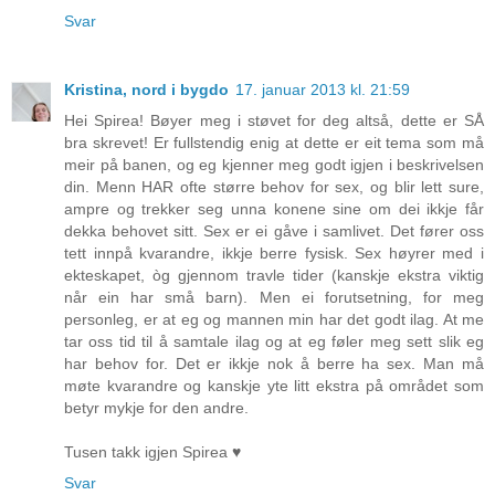
Svar
Kristina, nord i bygdo
17. januar 2013 kl. 21:59
Hei Spirea! Bøyer meg i støvet for deg altså, dette er SÅ
bra skrevet! Er fullstendig enig at dette er eit tema som må
meir på banen, og eg kjenner meg godt igjen i beskrivelsen
din. Menn HAR ofte større behov for sex, og blir lett sure,
ampre og trekker seg unna konene sine om dei ikkje får
dekka behovet sitt. Sex er ei gåve i samlivet. Det fører oss
tett innpå kvarandre, ikkje berre fysisk. Sex høyrer med i
ekteskapet, òg gjennom travle tider (kanskje ekstra viktig
når ein har små barn). Men ei forutsetning, for meg
personleg, er at eg og mannen min har det godt ilag. At me
tar oss tid til å samtale ilag og at eg føler meg sett slik eg
har behov for. Det er ikkje nok å berre ha sex. Man må
møte kvarandre og kanskje yte litt ekstra på området som
betyr mykje for den andre.
Tusen takk igjen Spirea ♥
Svar