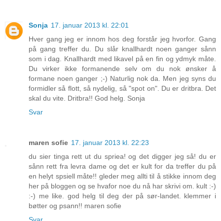
Sonja
17. januar 2013 kl. 22:01
Hver gang jeg er innom hos deg forstår jeg hvorfor. Gang
på gang treffer du. Du slår knallhardt noen ganger sånn
som i dag. Knallhardt med likavel på en fin og ydmyk måte.
Du virker ikke formanende selv om du nok ønsker å
formane noen ganger ;-) Naturlig nok da. Men jeg syns du
formidler så flott, så nydelig, så "spot on". Du er dritbra. Det
skal du vite. Dritbra!! God helg. Sonja
Svar
maren sofie
17. januar 2013 kl. 22:23
du sier tinga rett ut du spriea! og det digger jeg så! du er
sånn rett fra levra dame og det er kult for da treffer du på
en helyt spsiell måte!! gleder meg allti til å stikke innom deg
her på bloggen og se hvafor noe du nå har skrivi om. kult :-)
:-) me like. god helg til deg der på sør-landet. klemmer i
bøtter og psann!! maren sofie
Svar