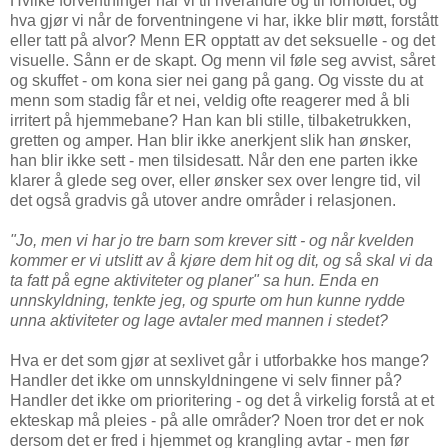
Hvilke forventninger har vi til hverandre og til forholdet, og
hva gjør vi når de forventningene vi har, ikke blir møtt, forstått
eller tatt på alvor? Menn ER opptatt av det seksuelle - og det
visuelle. Sånn er de skapt. Og menn vil føle seg avvist, såret
og skuffet - om kona sier nei gang på gang. Og visste du at
menn som stadig får et nei, veldig ofte reagerer med å bli
irritert på hjemmebane? Han kan bli stille, tilbaketrukken,
gretten og amper. Han blir ikke anerkjent slik han ønsker,
han blir ikke sett - men tilsidesatt. Når den ene parten ikke
klarer å glede seg over, eller ønsker sex over lengre tid, vil
det også gradvis gå utover andre områder i relasjonen.
"Jo, men vi har jo tre barn som krever sitt - og når kvelden
kommer er vi utslitt av å kjøre dem hit og dit, og så skal vi da
ta fatt på egne aktiviteter og planer" sa hun.
Enda en
unnskyldning, tenkte jeg, og spurte om hun kunne rydde
unna aktiviteter og lage avtaler med mannen i stedet?
Hva er det som gjør at sexlivet går i utforbakke hos mange?
Handler det ikke om unnskyldningene vi selv finner på?
Handler det ikke om prioritering - og det å virkelig forstå at et
ekteskap må pleies - på alle områder? Noen tror det er nok
dersom det er fred i hjemmet og krangling avtar - men før