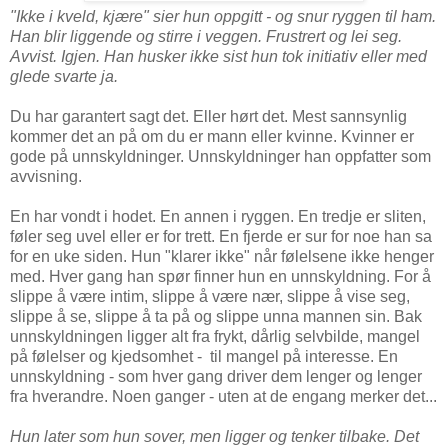
"Ikke i kveld, kjære" sier hun oppgitt - og snur ryggen til ham.
Han blir liggende og stirre i veggen. Frustrert og lei seg.
Avvist. Igjen. Han husker ikke sist hun tok initiativ eller med
glede svarte ja.
Du har garantert sagt det. Eller hørt det. Mest sannsynlig
kommer det an på om du er mann eller kvinne. Kvinner er
gode på unnskyldninger. Unnskyldninger han oppfatter som
avvisning.
En har vondt i hodet. En annen i ryggen. En tredje er sliten,
føler seg uvel eller er for trett. En fjerde er sur for noe han sa
for en uke siden. Hun "klarer ikke" når følelsene ikke henger
med. Hver gang han spør finner hun en unnskyldning. For å
slippe å være intim, slippe å være nær, slippe å vise seg,
slippe å se, slippe å ta på og slippe unna mannen sin. Bak
unnskyldningen ligger alt fra frykt, dårlig selvbilde, mangel
på følelser og kjedsomhet - til mangel på interesse. En
unnskyldning - som hver gang driver dem lenger og lenger
fra hverandre. Noen ganger - uten at de engang merker det...
Hun later som hun sover, men ligger og tenker tilbake. Det