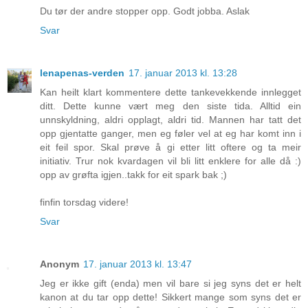
Du tør der andre stopper opp. Godt jobba. Aslak
Svar
lenapenas-verden
17. januar 2013 kl. 13:28
Kan heilt klart kommentere dette tankevekkende innlegget
ditt. Dette kunne vært meg den siste tida. Alltid ein
unnskyldning, aldri opplagt, aldri tid. Mannen har tatt det
opp gjentatte ganger, men eg føler vel at eg har komt inn i
eit feil spor. Skal prøve å gi etter litt oftere og ta meir
initiativ. Trur nok kvardagen vil bli litt enklere for alle då :)
opp av grøfta igjen..takk for eit spark bak ;)
finfin torsdag videre!
Svar
Anonym
17. januar 2013 kl. 13:47
Jeg er ikke gift (enda) men vil bare si jeg syns det er helt
kanon at du tar opp dette! Sikkert mange som syns det er