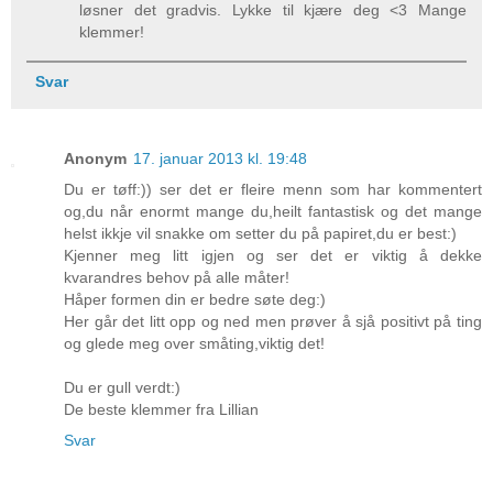
løsner det gradvis. Lykke til kjære deg <3 Mange
klemmer!
Svar
Anonym
17. januar 2013 kl. 19:48
Du er tøff:)) ser det er fleire menn som har kommentert
og,du når enormt mange du,heilt fantastisk og det mange
helst ikkje vil snakke om setter du på papiret,du er best:)
Kjenner meg litt igjen og ser det er viktig å dekke
kvarandres behov på alle måter!
Håper formen din er bedre søte deg:)
Her går det litt opp og ned men prøver å sjå positivt på ting
og glede meg over småting,viktig det!
Du er gull verdt:)
De beste klemmer fra Lillian
Svar