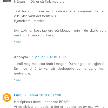
HEisan --- DU er så flink med ord ...
Takk for at du deler --- og ekteskapet er skummelt men eg
ville ikkje vært det foruten ;)
Hjerteklem - monika
tikk takk for koselige ord på bloggen min - du skulle vert
med og fått ein kopp kakao ;)
Svar
Anonym
17. januar 2013 kl. 16:36
...traff meg med stor kraft i magen. Du har gjort det igjen,du
får meg til å tenke. Litt ubehagelig denne gang men
nødvendig.
Svar
Linn
17. januar 2013 kl. 17:30
Hei Spirea:) dette....dette var BRA!!!!
At du skriver om dette, ja det er noe mange av oss kvinner