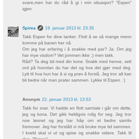
svare,men har du råd å gi i min situasjon? "Espen"
igjen
Spirea
19. januar 2013 kl. 23:35
Takk Espen for dine tanker. Flott å se så mange menn
komme på banen her nå.
Om jeg har erfaring i å snakke med par? Ja. Om jeg
har mye visdom? Vet jommen ikke ;) men takk.
Råd? Ta deg tid med din kone. Snakk med henne, sett
ord på hvordan du har det og hva det gjør med deg.
Lytt til hva hun har å si og prøv å forstå. Jeg tror alt kan
bli bedre når man prater sammen. Lykke til Espen. :)
Anonym
22. januar 2013 kl. 13:53
Takk for svar. Vi hadde en flott samtale i går om dette,
jeg og kona. Det gikk heldigvis rolig for seg. Jeg tror
noe løsnet og jeg har håp om et bedre samliv
fremover. Jeg har forstått vi må bruke mye tid sammen.
I kveld skal vi ut og spise og snakke videre. Takk til
deg. "Espen"