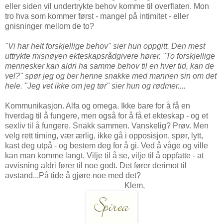
eller siden vil undertrykte behov komme til overflaten. Mon
tro hva som kommer først - mangel på intimitet - eller
gnisninger mellom de to?
"Vi har helt forskjellige behov" sier hun oppgitt. Den mest
uttrykte misnøyen ekteskapsrådgivere hører. "To forskjellige
mennesker kan aldri ha samme behov til en hver tid, kan de
vel?" spør jeg og ber henne snakke med mannen sin om det
hele. "Jeg vet ikke om jeg tør" sier hun og rødmer....
Kommunikasjon. Alfa og omega. Ikke bare for å få en
hverdag til å fungere, men også for å få et ekteskap - og et
sexliv til å fungere. Snakk sammen. Vanskelig? Prøv. Men
velg rett timing, vær ærlig, ikke gå i opposisjon, spør, lytt,
kast deg utpå - og bestem deg for å gi. Ved å våge og ville
kan man komme langt. Vilje til å se, vilje til å oppfatte - at
avvisning aldri fører til noe godt. Det fører derimot til
avstand...På tide å gjøre noe med det?
Klem,