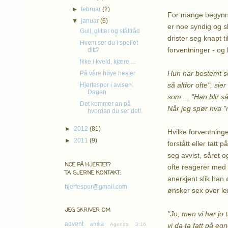
►
februar
(2)
For mange begynner 
▼
januar
(6)
er noe syndig og s
Gull, glitter og ståltråd
drister seg knapt 
Hvem ser du i speilet
forventninger - og
ditt?
Ikke i kveld, kjære....
Hun har bestemt se
På våre høye hester
så altfor ofte", si
Hjertespor i avisen
Dagen
som.... "Han blir s
Det kommer an på
Når jeg spør hva "
hvordan du ser det!
►
2012
(81)
Hvilke forventninger
►
2011
(9)
forstått eller tatt
seg avvist, såret o
NOE PÅ HJERTET?
ofte reagerer med å
TA GJERNE KONTAKT:
anerkjent slik han 
hjertespor@gmail.com
ønsker sex over le
JEG SKRIVER OM
"Jo, men vi har jo 
advent
afrika
vi da ta fatt på eg
Agenda 3:16