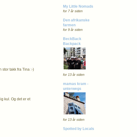
My Little Nomads
for 7 år siden
Den afrikanske
farmen
for 9 år siden
BeckBack
Backpack
stor takk fra Tina :-)
for 13 år siden
mamas kram -
unterwegs
ig kul. Og det er et
for 13 år siden
Spotted by Locals