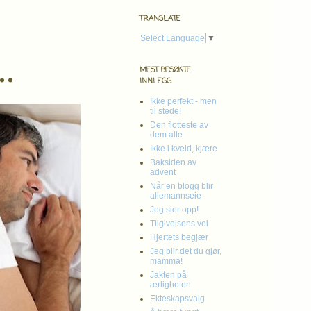
TRANSLATE
Select Language
▼
..
MEST BESØKTE
INNLEGG
Ikke perfekt - men
til stede!
Den flotteste av
dem alle
Ikke i kveld, kjære
Baksiden av
advent
Når en blogg blir
allemannseie
Jeg sier opp!
Tilgivelsens vei
Hjertets begjær
Jeg blir det du gjør,
mamma!
Jakten på
ærligheten
Ekteskapsvalg