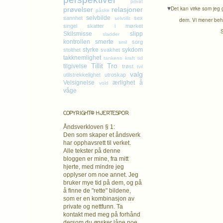
privat
♥
Det kan virke som jeg g
prøvelser
relasjoner
påske
selvbilde
sannhet
sex
selvtillit
dem. Vi mener behov
singel
skatter i mørket
S
Skilsmisse
slipp
sladder
kontrollen
smerte
sorg
smil
styrke
sykdom
stolthet
svakhet
takknemlighet
tankens kraft
tid
Tillit
Tro
tilgivelse
trøst
tvil
valg
utilstrekkelighet
utroskap
Velsignelse
ærlighet
å
vold
våge
COPYRIGHT© HJERTESPOR
Åndsverkloven § 1:
Den som skaper et åndsverk
har opphavsrett
til verket.
Alle tekster på denne
bloggen er mine, fra mitt
hjerte, med mindre jeg
opplyser om noe annet. Jeg
bruker mye tid på dem, og på
å finne de "rette" bildene,
som er en kombinasjon av
private og nettfunn. Ta
kontakt med meg på forhånd
dersom du ønsker låne noe