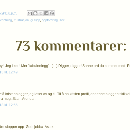
2:43:00 p.m.
rventning
,
frustrasjon
,
gi slipp
,
oppfordring
,
sex
73 kommentarer:
!! Jeg liker!! Mer "tabuinnlegg" :-) :-) Digger, digger! Sanne ord du kommer med. En 
13 kl. 12:49
 få kristenblogger jeg leser av og til. Til å ha kristen profil, er denne bloggen skikkel
a meg. Stian, Arendal.
13 kl. 12:56
dre stopper opp. Godt jobba. Aslak