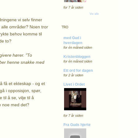
for 7 år siden
Vis alle
ningene vi selv finner
på alle områder? Noen tror
TRO
trykte behov komme til
med Gud i
de to?
hverdagen
for én måned siden
givere hører. "To
Kristenbloggen
for én måned siden
og ber henne snakke med
Ett ord for dagen
for 2 år siden
 få et ekteskap - og et
Livet i Ordet
gå i opposisjon, spør,
l å se, vilje til å
øre noe med det?
for 7 år siden
Fra Guds hjerte