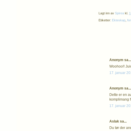
Lagt inn av
Spirea
kl.
1
Etiketter:
Ekteskap
,
fo
Anonym sa...
Woohoo!! Juicy
17. januar 20
Anonym sa...
Dette er en av
komplimang fr
17. januar 20
Aslak sa...
Du tør der an