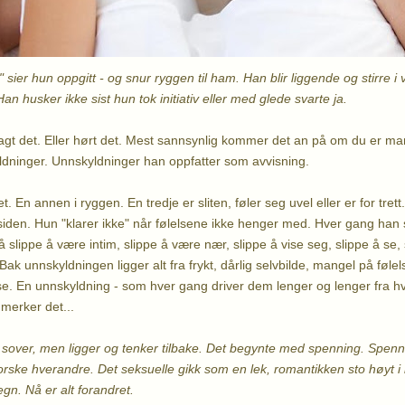
e" sier hun oppgitt - og snur ryggen til ham. Han blir liggende og stirre i 
Han husker ikke sist hun tok initiativ eller med glede svarte ja.
agt det. Eller hørt det. Mest sannsynlig kommer det an på om du er man
dninger. Unnskyldninger han oppfatter som avvisning.
. En annen i ryggen. En tredje er sliten, føler seg uvel eller er for trett
siden. Hun "klarer ikke" når følelsene ikke henger med. Hver gang han 
 slippe å være intim, slippe å være nær, slippe å vise seg, slippe å se, 
k unnskyldningen ligger alt fra frykt, dårlig selvbilde, mangel på følel
e. En unnskyldning - som hver gang driver dem lenger og lenger fra 
merker det...
sover, men ligger og tenker tilbake. Det begynte med spenning. Spennin
rske hverandre. Det seksuelle gikk som en lek, romantikken sto høyt i k
gn. Nå er alt forandret.