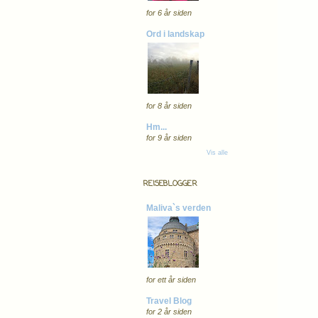
for 6 år siden
Ord i landskap
for 8 år siden
Hm...
for 9 år siden
Vis alle
REISEBLOGGER
Maliva`s verden
for ett år siden
Travel Blog
for 2 år siden