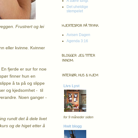
Å bære tungt
Det uheldige
stempelet
HJERTESPOR PÅ TRYKK
veggen. Frustrert og lei
Avisen Dagen
Agenda 3:16
n eller kvinne. Kvinner
BLOGGER JEG TITTER
INNOM:
. En fjerde er sur for noe
INTERIØR, HUS & HJEM
spør finner hun en
slippe å ta på og slippe
Livs Lyst
ser og kjedsomhet - til
hverandre. Noen ganger -
for 9 måneder siden
g rundt det å dele livet
urs og de higet etter å
Hwit blogg