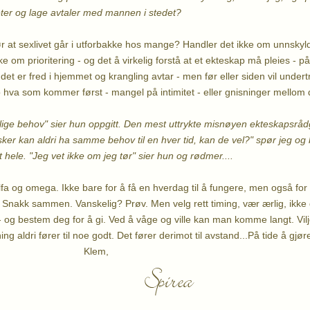
eter og lage avtaler med mannen i stedet?
r at sexlivet går i utforbakke hos mange? Handler det ikke om unnskyld
e om prioritering - og det å virkelig forstå at et ekteskap må pleies - 
det er fred i hjemmet og krangling avtar - men før eller siden vil under
o hva som kommer først - mangel på intimitet - eller gnisninger mellom 
jellige behov" sier hun oppgitt. Den mest uttrykte misnøyen ekteskapsråd
sker kan aldri ha samme behov til en hver tid, kan de vel?" spør jeg 
hele. "Jeg vet ikke om jeg tør" sier hun og rødmer....
a og omega. Ikke bare for å få en hverdag til å fungere, men også for å
e. Snakk sammen. Vanskelig? Prøv. Men velg rett timing, vær ærlig, ikke 
- og bestem deg for å gi. Ved å våge og ville kan man komme langt. Vilje ti
ning aldri fører til noe godt. Det fører derimot til avstand...På tide å gj
em,