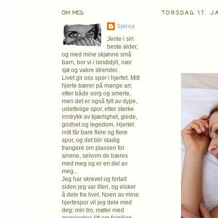
OM MEG
TORSDAG 17. J
Spirea
Jente i sin
beste alder,
og med mine skjønne små
barn, bor vi i landidyll, nær
sjø og vakre strender.
Livet gir oss spor i hjertet. Mitt
hjerte bærer på mange arr,
etter både sorg og smerte,
men det er også fylt av dype,
uslettelige spor, etter sterke
inntrykk av kjærlighet, glede,
godhet og legedom. Hjertet
mitt får bare flere og flere
spor, og det blir stadig
trangere om plassen for
arrene, selvom de bæres
med meg og er en del av
meg..
Jeg har skrevet og fortalt
siden jeg var liten, og elsker
å dele fra livet. Noen av mine
hjertespor vil jeg dele med
deg: min tro, møter med