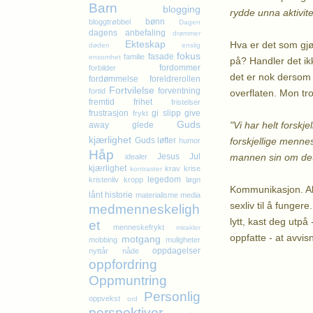
Barn
blogging
rydde unna aktivit
bønn
bloggtrøbbel
Dagen
dagens anbefaling
drømmer
Ekteskap
Hva er det som gjø
døden
enslig
fokus
fasade
familie
ensomhet
på? Handler det ikk
fordommer
forbilder
det er nok dersom 
fordømmelse
foreldrerollen
Fortvilelse
forventning
fortid
overflaten. Mon tr
fremtid
frihet
fristelser
frustrasjon
gi slipp
give
frykt
Guds
"Vi har helt forsk
away
glede
kjærlighet
forskjellige menne
Guds løfter
humor
Håp
mannen sin om det 
Jesus
Jul
idealer
kjærlighet
krav
krise
kontraster
legedom
kristenliv
kropp
løgn
Kommunikasjon. Alf
lånt historie
materialisme
media
sexliv til å funger
medmenneskeligh
lytt, kast deg utpå 
et
menneskefrykt
mirakler
oppfatte - at avvis
motgang
mobbing
muligheter
oppdagelser
nyttår
nåde
Kl
oppfordring
Oppmuntring
Personlig
oppvekst
ord
perspektiver