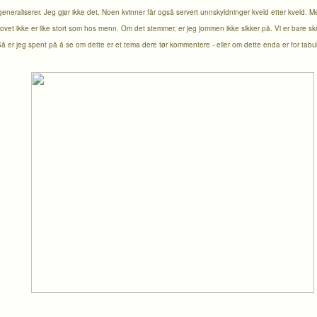
eneraliserer. Jeg gjør ikke det. Noen kvinner får også servert unnskyldninger kveld etter kveld. M
et ikke er like stort som hos menn. Om det stemmer, er jeg jommen ikke sikker på. Vi er bare skrud
å er jeg spent på å se om dette er et tema dere tør kommentere - eller om dette enda er for tabube