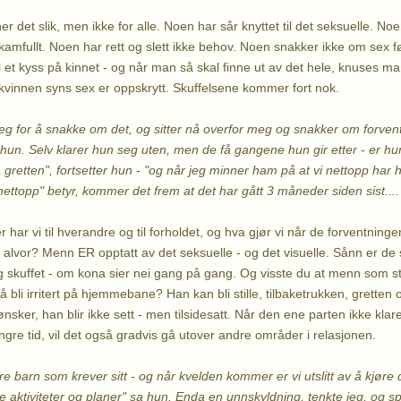
det slik, men ikke for alle. Noen har sår knyttet til det seksuelle. Noen
kamfullt. Noen har rett og slett ikke behov. Noen snakker ikke om sex fø
til et kyss på kinnet - og når man så skal finne ut av det hele, knuses
 kvinnen syns sex er oppskrytt. Skuffelsene kommer fort nok.
g for å snakke om det, og sitter nå overfor meg og snakker om forvent
er hun. Selv klarer hun seg uten, men de få gangene hun gir etter - er hun
å gretten", fortsetter hun - "og når jeg minner ham på at vi nettopp har ha
nettopp" betyr, kommer det frem at det har gått 3 måneder siden sist....
 har vi til hverandre og til forholdet, og hva gjør vi når de forventningen
 på alvor? Menn ER opptatt av det seksuelle - og det visuelle. Sånn er de
g skuffet - om kona sier nei gang på gang. Og visste du at menn som sta
 bli irritert på hjemmebane? Han kan bli stille, tilbaketrukken, gretten 
ønsker, han blir ikke sett - men tilsidesatt. Når den ene parten ikke klar
ngre tid, vil det også gradvis gå utover andre områder i relasjonen.
tre barn som krever sitt - og når kvelden kommer er vi utslitt av å kjøre 
ne aktiviteter og planer" sa hun.
Enda en unnskyldning, tenkte jeg, og 