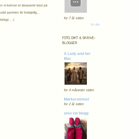
en vi kvinner er dessverre best på
d sammen litt forskjellig...
for 7 år siden
lagt... ;)
Vis alle
FOTO, DIKT & SKRIVE-
BLOGGER
A Lady and her
Mac
for 4 måneder siden
Mørkerommet
for 2 år siden
amo sin blogg