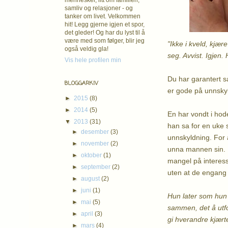
mennesker, litt om familien,
samliv og relasjoner - og
tanker om livet. Velkommen
hit! Legg gjerne igjen et spor,
det gleder! Og har du lyst til å
være med som følger, blir jeg
"Ikke i kveld, kjær
også veldig gla!
seg. Avvist. Igjen. 
Vis hele profilen min
Du har garantert s
BLOGGARKIV
er gode på unnskyl
►
2015
(8)
►
2014
(5)
En har vondt i hodet
▼
2013
(31)
han sa for en uke 
►
desember
(3)
unnskyldning. For å
►
november
(2)
unna mannen sin. Ba
►
oktober
(1)
mangel på interess
►
september
(2)
uten at de engang 
►
august
(2)
►
juni
(1)
Hun later som hun 
►
mai
(5)
sammen, det å utfo
►
april
(3)
gi hverandre kjærte
►
mars
(4)