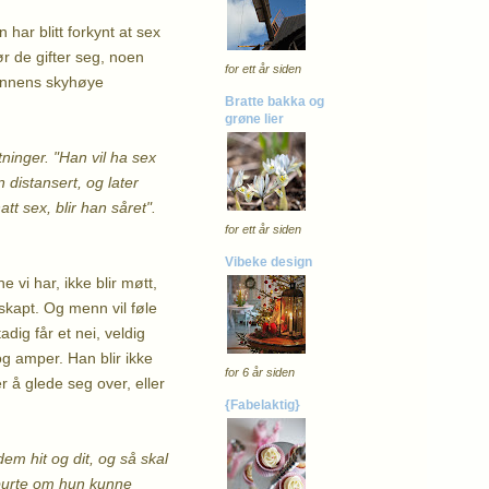
 har blitt forkynt at sex
r de gifter seg, noen
for ett år siden
 mannens skyhøye
Bratte bakka og
grøne lier
ninger. "Han vil ha sex
 distansert, og later
tt sex, blir han såret".
for ett år siden
Vibeke design
e vi har, ikke blir møtt,
 skapt. Og menn vil føle
dig får et nei, veldig
og amper. Han blir ikke
for 6 år siden
er å glede seg over, eller
{Fabelaktig}
dem hit og dit, og så skal
spurte om hun kunne