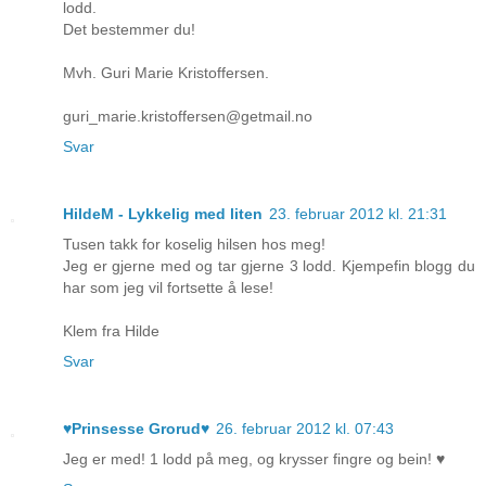
lodd.
Det bestemmer du!
Mvh. Guri Marie Kristoffersen.
guri_marie.kristoffersen@getmail.no
Svar
HildeM - Lykkelig med liten
23. februar 2012 kl. 21:31
Tusen takk for koselig hilsen hos meg!
Jeg er gjerne med og tar gjerne 3 lodd. Kjempefin blogg du
har som jeg vil fortsette å lese!
Klem fra Hilde
Svar
♥Prinsesse Grorud♥
26. februar 2012 kl. 07:43
Jeg er med! 1 lodd på meg, og krysser fingre og bein! ♥