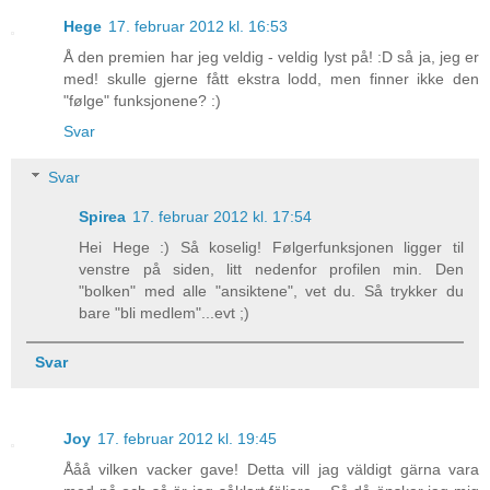
Hege
17. februar 2012 kl. 16:53
Å den premien har jeg veldig - veldig lyst på! :D så ja, jeg er
med! skulle gjerne fått ekstra lodd, men finner ikke den
"følge" funksjonene? :)
Svar
Svar
Spirea
17. februar 2012 kl. 17:54
Hei Hege :) Så koselig! Følgerfunksjonen ligger til
venstre på siden, litt nedenfor profilen min. Den
"bolken" med alle "ansiktene", vet du. Så trykker du
bare "bli medlem"...evt ;)
Svar
Joy
17. februar 2012 kl. 19:45
Ååå vilken vacker gave! Detta vill jag väldigt gärna vara