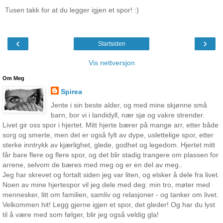
Tusen takk for at du legger igjen et spor! :)
‹
›
Startsiden
Vis nettversjon
Om Meg
Spirea
Jente i sin beste alder, og med mine skjønne små
barn, bor vi i landidyll, nær sjø og vakre strender.
Livet gir oss spor i hjertet. Mitt hjerte bærer på mange arr, etter både
sorg og smerte, men det er også fylt av dype, uslettelige spor, etter
sterke inntrykk av kjærlighet, glede, godhet og legedom. Hjertet mitt
får bare flere og flere spor, og det blir stadig trangere om plassen for
arrene, selvom de bæres med meg og er en del av meg..
Jeg har skrevet og fortalt siden jeg var liten, og elsker å dele fra livet.
Noen av mine hjertespor vil jeg dele med deg: min tro, møter med
mennesker, litt om familien, samliv og relasjoner - og tanker om livet.
Velkommen hit! Legg gjerne igjen et spor, det gleder! Og har du lyst
til å være med som følger, blir jeg også veldig gla!