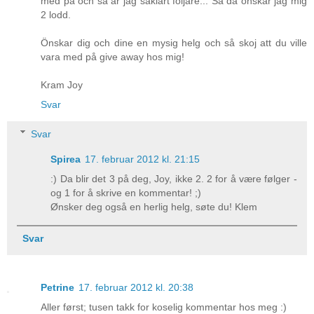
med på och så är jag såklart följare... Så då önskar jag mig
2 lodd.
Önskar dig och dine en mysig helg och så skoj att du ville
vara med på give away hos mig!
Kram Joy
Svar
Svar
Spirea
17. februar 2012 kl. 21:15
:) Da blir det 3 på deg, Joy, ikke 2. 2 for å være følger -
og 1 for å skrive en kommentar! ;)
Ønsker deg også en herlig helg, søte du! Klem
Svar
Petrine
17. februar 2012 kl. 20:38
Aller først; tusen takk for koselig kommentar hos meg :)