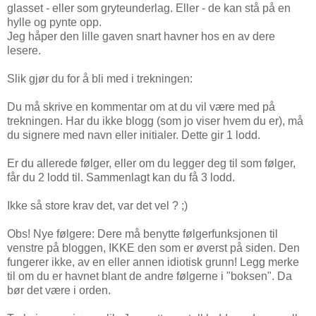
glasset - eller som gryteunderlag. Eller - de kan stå på en
hylle og pynte opp.
Jeg håper den lille gaven snart havner hos en av dere
lesere.
Slik gjør du for å bli med i trekningen:
Du må skrive en kommentar om at du vil være med på
trekningen. Har du ikke blogg (som jo viser hvem du er), må
du signere med navn eller initialer. Dette gir 1 lodd.
Er du allerede følger, eller om du legger deg til som følger,
får du 2 lodd til. Sammenlagt kan du få 3 lodd.
Ikke så store krav det, var det vel ? ;)
Obs! Nye følgere: Dere må benytte følgerfunksjonen til
venstre på bloggen, IKKE den som er øverst på siden. Den
fungerer ikke, av en eller annen idiotisk grunn! Legg merke
til om du er havnet blant de andre følgerne i "boksen". Da
bør det være i orden.