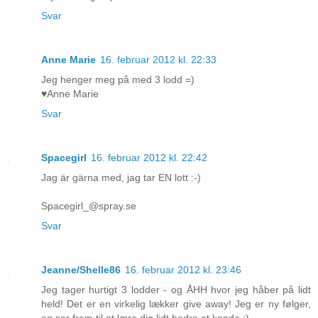
Svar
Anne Marie
16. februar 2012 kl. 22:33
Jeg henger meg på med 3 lodd =)
♥Anne Marie
Svar
Spacegirl
16. februar 2012 kl. 22:42
Jag är gärna med, jag tar EN lott :-)
Spacegirl_@spray.se
Svar
Jeanne/Shelle86
16. februar 2012 kl. 23:46
Jeg tager hurtigt 3 lodder - og ÅHH hvor jeg håber på lidt
held! Det er en virkelig lækker give away! Jeg er ny følger,
og ser frem til at lære dig lidt bedre at kende :)