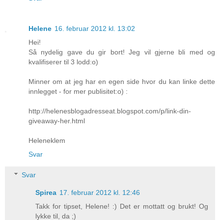
Helene
16. februar 2012 kl. 13:02
Hei!
Så nydelig gave du gir bort! Jeg vil gjerne bli med og
kvalifiserer til 3 lodd:o)
Minner om at jeg har en egen side hvor du kan linke dette
innlegget - for mer publisitet:o) :
http://helenesblogadresseat.blogspot.com/p/link-din-
giveaway-her.html
Heleneklem
Svar
Svar
Spirea
17. februar 2012 kl. 12:46
Takk for tipset, Helene! :) Det er mottatt og brukt! Og
lykke til, da ;)