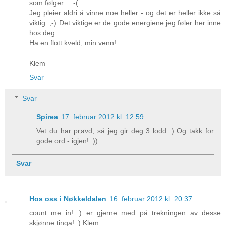
som følger... :-(
Jeg pleier aldri å vinne noe heller - og det er heller ikke så
viktig. ;-) Det viktige er de gode energiene jeg føler her inne
hos deg.
Ha en flott kveld, min venn!
Klem
Svar
Svar
Spirea
17. februar 2012 kl. 12:59
Vet du har prøvd, så jeg gir deg 3 lodd :) Og takk for
gode ord - igjen! :))
Svar
Hos oss i Nøkkeldalen
16. februar 2012 kl. 20:37
count me in! :) er gjerne med på trekningen av desse
skjønne tinga! :) Klem