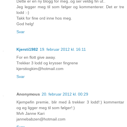
Dette er en ny blogg for meg..og ser veldig fin ut..
Jeg legger meg til som følger og kommenterer. Det er tre
lodd :-)
Takk for fine ord inne hos meg.
God helg!
Svar
Kjersti1982
19. februar 2012 kl. 16:11
For en flott give away.
Trekker 3 lodd og krysser fingrene
kjerstiogkim@hotmail.com
Svar
Anonymous
20. februar 2012 kl. 00:29
Kjempefin premie, blir med å trekker 3 lodd!:) kommentar
og eg ligger meg til som følger!:)
Mvh Janne Kari
jannebabzen@hotmail.com