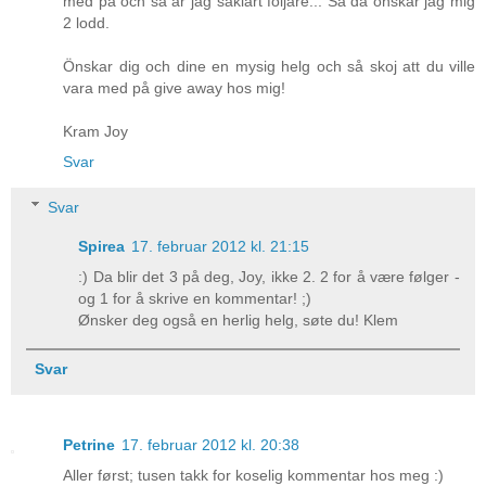
med på och så är jag såklart följare... Så då önskar jag mig
2 lodd.
Önskar dig och dine en mysig helg och så skoj att du ville
vara med på give away hos mig!
Kram Joy
Svar
Svar
Spirea
17. februar 2012 kl. 21:15
:) Da blir det 3 på deg, Joy, ikke 2. 2 for å være følger -
og 1 for å skrive en kommentar! ;)
Ønsker deg også en herlig helg, søte du! Klem
Svar
Petrine
17. februar 2012 kl. 20:38
Aller først; tusen takk for koselig kommentar hos meg :)