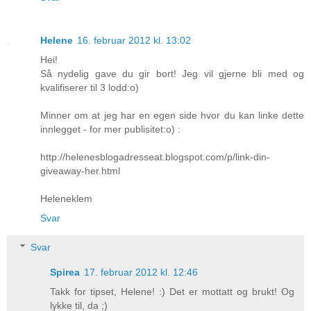
Helene
16. februar 2012 kl. 13:02
Hei!
Så nydelig gave du gir bort! Jeg vil gjerne bli med og
kvalifiserer til 3 lodd:o)
Minner om at jeg har en egen side hvor du kan linke dette
innlegget - for mer publisitet:o) :
http://helenesblogadresseat.blogspot.com/p/link-din-
giveaway-her.html
Heleneklem
Svar
Svar
Spirea
17. februar 2012 kl. 12:46
Takk for tipset, Helene! :) Det er mottatt og brukt! Og
lykke til, da ;)