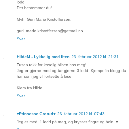
lodd.
Det bestemmer du!
Mvh. Guri Marie Kristoffersen.
guri_marie.kristoffersen@getmail.no
Svar
HildeM - Lykkelig med liten
23. februar 2012 kl. 21:31
Tusen takk for koselig hilsen hos meg!
Jeg er gjerne med og tar gjerne 3 lodd. Kjempefin blogg du
har som jeg vil fortsette å lese!
Klem fra Hilde
Svar
♥Prinsesse Grorud♥
26. februar 2012 kl. 07:43
Jeg er med! 1 lodd på meg, og krysser fingre og bein! ♥