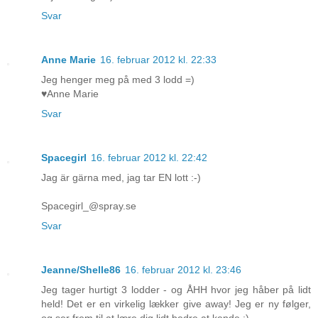
Svar
Anne Marie
16. februar 2012 kl. 22:33
Jeg henger meg på med 3 lodd =)
♥Anne Marie
Svar
Spacegirl
16. februar 2012 kl. 22:42
Jag är gärna med, jag tar EN lott :-)
Spacegirl_@spray.se
Svar
Jeanne/Shelle86
16. februar 2012 kl. 23:46
Jeg tager hurtigt 3 lodder - og ÅHH hvor jeg håber på lidt
held! Det er en virkelig lækker give away! Jeg er ny følger,
og ser frem til at lære dig lidt bedre at kende :)