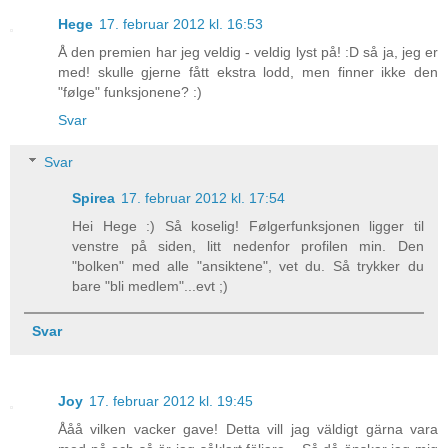
Hege
17. februar 2012 kl. 16:53
Å den premien har jeg veldig - veldig lyst på! :D så ja, jeg er
med! skulle gjerne fått ekstra lodd, men finner ikke den
"følge" funksjonene? :)
Svar
Svar
Spirea
17. februar 2012 kl. 17:54
Hei Hege :) Så koselig! Følgerfunksjonen ligger til
venstre på siden, litt nedenfor profilen min. Den
"bolken" med alle "ansiktene", vet du. Så trykker du
bare "bli medlem"...evt ;)
Svar
Joy
17. februar 2012 kl. 19:45
Ååå vilken vacker gave! Detta vill jag väldigt gärna vara