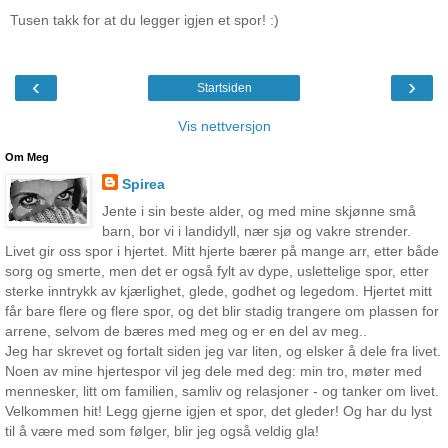
Tusen takk for at du legger igjen et spor! :)
‹
›
Startsiden
Vis nettversjon
Om Meg
Spirea
Jente i sin beste alder, og med mine skjønne små
barn, bor vi i landidyll, nær sjø og vakre strender.
Livet gir oss spor i hjertet. Mitt hjerte bærer på mange arr, etter både
sorg og smerte, men det er også fylt av dype, uslettelige spor, etter
sterke inntrykk av kjærlighet, glede, godhet og legedom. Hjertet mitt
får bare flere og flere spor, og det blir stadig trangere om plassen for
arrene, selvom de bæres med meg og er en del av meg..
Jeg har skrevet og fortalt siden jeg var liten, og elsker å dele fra livet.
Noen av mine hjertespor vil jeg dele med deg: min tro, møter med
mennesker, litt om familien, samliv og relasjoner - og tanker om livet.
Velkommen hit! Legg gjerne igjen et spor, det gleder! Og har du lyst
til å være med som følger, blir jeg også veldig gla!