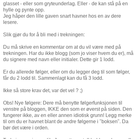
glasset - eller som gryteunderlag. Eller - de kan stå på en
hylle og pynte opp.
Jeg håper den lille gaven snart havner hos en av dere
lesere.
Slik gjør du for å bli med i trekningen:
Du må skrive en kommentar om at du vil være med på
trekningen. Har du ikke blogg (som jo viser hvem du er), må
du signere med navn eller initialer. Dette gir 1 lodd.
Er du allerede følger, eller om du legger deg til som følger,
får du 2 lodd til. Sammenlagt kan du få 3 lodd.
Ikke så store krav det, var det vel ? ;)
Obs! Nye følgere: Dere må benytte følgerfunksjonen til
venstre på bloggen, IKKE den som er øverst på siden. Den
fungerer ikke, av en eller annen idiotisk grunn! Legg merke
til om du er havnet blant de andre følgerne i "boksen". Da
bør det være i orden.