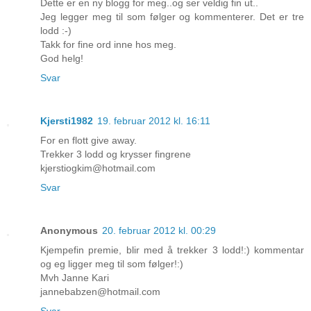
Dette er en ny blogg for meg..og ser veldig fin ut..
Jeg legger meg til som følger og kommenterer. Det er tre
lodd :-)
Takk for fine ord inne hos meg.
God helg!
Svar
Kjersti1982
19. februar 2012 kl. 16:11
For en flott give away.
Trekker 3 lodd og krysser fingrene
kjerstiogkim@hotmail.com
Svar
Anonymous
20. februar 2012 kl. 00:29
Kjempefin premie, blir med å trekker 3 lodd!:) kommentar
og eg ligger meg til som følger!:)
Mvh Janne Kari
jannebabzen@hotmail.com