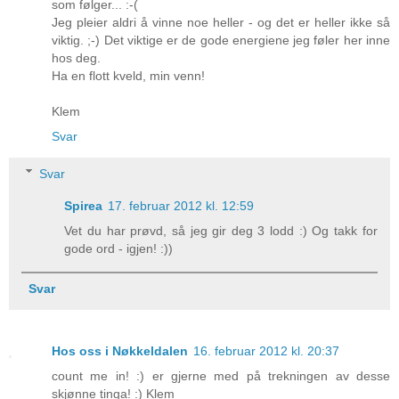
som følger... :-(
Jeg pleier aldri å vinne noe heller - og det er heller ikke så
viktig. ;-) Det viktige er de gode energiene jeg føler her inne
hos deg.
Ha en flott kveld, min venn!
Klem
Svar
Svar
Spirea
17. februar 2012 kl. 12:59
Vet du har prøvd, så jeg gir deg 3 lodd :) Og takk for
gode ord - igjen! :))
Svar
Hos oss i Nøkkeldalen
16. februar 2012 kl. 20:37
count me in! :) er gjerne med på trekningen av desse
skjønne tinga! :) Klem