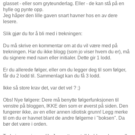
glasset - eller som gryteunderlag. Eller - de kan stå på en
hylle og pynte opp.
Jeg håper den lille gaven snart havner hos en av dere
lesere.
Slik gjør du for å bli med i trekningen:
Du må skrive en kommentar om at du vil være med på
trekningen. Har du ikke blogg (som jo viser hvem du er), må
du signere med navn eller initialer. Dette gir 1 lodd.
Er du allerede følger, eller om du legger deg til som følger,
får du 2 lodd til. Sammenlagt kan du få 3 lodd.
Ikke så store krav det, var det vel ? ;)
Obs! Nye følgere: Dere må benytte følgerfunksjonen til
venstre på bloggen, IKKE den som er øverst på siden. Den
fungerer ikke, av en eller annen idiotisk grunn! Legg merke
til om du er havnet blant de andre følgerne i "boksen". Da
bør det være i orden.