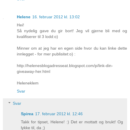
Helene
16. februar 2012 kl. 13:02
Hei!
Så nydelig gave du gir bort! Jeg vil gjerne bli med og
kvalifiserer til 3 lodd:o)
Minner om at jeg har en egen side hvor du kan linke dette
innlegget - for mer publisitet:o) :
http://helenesblogadresseat.blogspot.com/p/link-din-
giveaway-her.html
Heleneklem
Svar
Svar
Spirea
17. februar 2012 kl. 12:46
Takk for tipset, Helene! :) Det er mottatt og brukt! Og
lykke til, da ;)