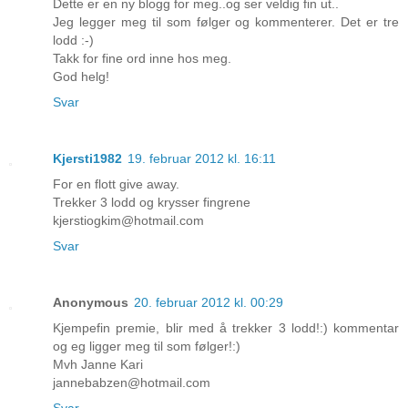
Dette er en ny blogg for meg..og ser veldig fin ut..
Jeg legger meg til som følger og kommenterer. Det er tre
lodd :-)
Takk for fine ord inne hos meg.
God helg!
Svar
Kjersti1982
19. februar 2012 kl. 16:11
For en flott give away.
Trekker 3 lodd og krysser fingrene
kjerstiogkim@hotmail.com
Svar
Anonymous
20. februar 2012 kl. 00:29
Kjempefin premie, blir med å trekker 3 lodd!:) kommentar
og eg ligger meg til som følger!:)
Mvh Janne Kari
jannebabzen@hotmail.com