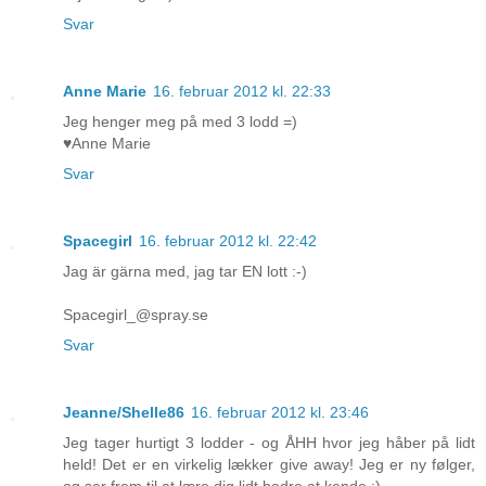
Svar
Anne Marie
16. februar 2012 kl. 22:33
Jeg henger meg på med 3 lodd =)
♥Anne Marie
Svar
Spacegirl
16. februar 2012 kl. 22:42
Jag är gärna med, jag tar EN lott :-)
Spacegirl_@spray.se
Svar
Jeanne/Shelle86
16. februar 2012 kl. 23:46
Jeg tager hurtigt 3 lodder - og ÅHH hvor jeg håber på lidt
held! Det er en virkelig lækker give away! Jeg er ny følger,
og ser frem til at lære dig lidt bedre at kende :)