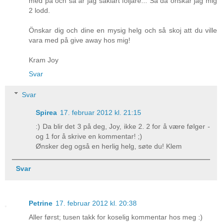
med på och så är jag såklart följare... Så då önskar jag mig
2 lodd.
Önskar dig och dine en mysig helg och så skoj att du ville
vara med på give away hos mig!
Kram Joy
Svar
Svar
Spirea
17. februar 2012 kl. 21:15
:) Da blir det 3 på deg, Joy, ikke 2. 2 for å være følger -
og 1 for å skrive en kommentar! ;)
Ønsker deg også en herlig helg, søte du! Klem
Svar
Petrine
17. februar 2012 kl. 20:38
Aller først; tusen takk for koselig kommentar hos meg :)