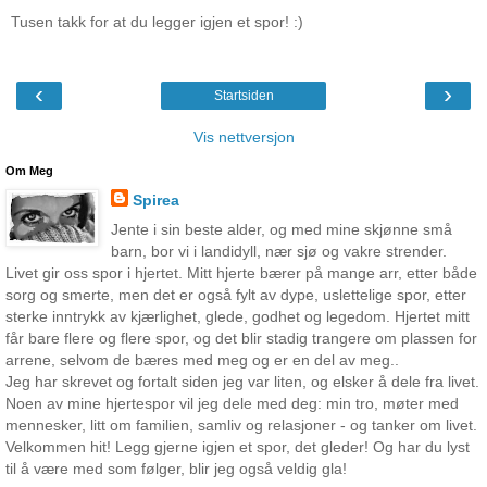
Tusen takk for at du legger igjen et spor! :)
‹
›
Startsiden
Vis nettversjon
Om Meg
Spirea
Jente i sin beste alder, og med mine skjønne små
barn, bor vi i landidyll, nær sjø og vakre strender.
Livet gir oss spor i hjertet. Mitt hjerte bærer på mange arr, etter både
sorg og smerte, men det er også fylt av dype, uslettelige spor, etter
sterke inntrykk av kjærlighet, glede, godhet og legedom. Hjertet mitt
får bare flere og flere spor, og det blir stadig trangere om plassen for
arrene, selvom de bæres med meg og er en del av meg..
Jeg har skrevet og fortalt siden jeg var liten, og elsker å dele fra livet.
Noen av mine hjertespor vil jeg dele med deg: min tro, møter med
mennesker, litt om familien, samliv og relasjoner - og tanker om livet.
Velkommen hit! Legg gjerne igjen et spor, det gleder! Og har du lyst
til å være med som følger, blir jeg også veldig gla!