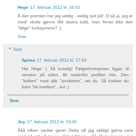
Hege
17. februar 2012 kl. 16:53
Å den premien har jeg veldig - veldig lyst på! :D så ja, jeg er
med! skulle gjerne fått ekstra lodd, men finner ikke den
"følge" funksjonene? :)
Svar
Svar
Spirea
17. februar 2012 kl. 17:54
Hei Hege :) Så koselig! Følgerfunksjonen ligger til
venstre på siden, litt nedenfor profilen min. Den
"bolken" med alle "ansiktene", vet du. Så trykker du
bare "bli medlem"...evt ;)
Svar
Joy
17. februar 2012 kl. 19:45
Ååå vilken vacker gave! Detta vill jag väldigt gärna vara