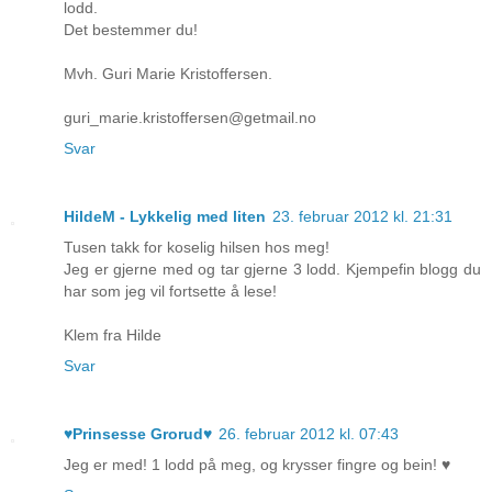
lodd.
Det bestemmer du!
Mvh. Guri Marie Kristoffersen.
guri_marie.kristoffersen@getmail.no
Svar
HildeM - Lykkelig med liten
23. februar 2012 kl. 21:31
Tusen takk for koselig hilsen hos meg!
Jeg er gjerne med og tar gjerne 3 lodd. Kjempefin blogg du
har som jeg vil fortsette å lese!
Klem fra Hilde
Svar
♥Prinsesse Grorud♥
26. februar 2012 kl. 07:43
Jeg er med! 1 lodd på meg, og krysser fingre og bein! ♥